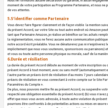
Nous ne formulons aucune déclaration ou garantie, ni aucun engagemen
moment de votre participation au Programme Partenaires, et nous ne p
de vos attentes.
5.S’identifier comme Partenaire
Vous devez faire figurer clairement et de façon visible la mention sui
du présent Accord, sur votre Site ou tout autre endroit où Amazon peut vo
tant que Partenaire Amazon, je réalise un bénéfice sur les achats remplis
la réglementation, vous ne ferez aucune autre communication publique
notre accord écrit préalable. Vous ne dénaturerez pas ni n’enjoliverez 
implicitement que nous vous soutenons, sponsorisons ou parrainons) et v
et vous ou toute autre personne physique ou morale, sauf de la manièr
6.Durée et résiliation
La durée du présent Accord débute au moment de votre inscription ou de
présent Accord à tout moment, avec ou sans motif (automatiquement et sa
l’autre partie un préavis écrit de résiliation d’au moins 7 jours calenda
préavis de résiliation en vous connectant à votre compte sur le Site Par
Paramètres du Compte ».
De plus, nous pouvons mettre fin au présent Accord, ou suspendre votre 
respecté une obligation essentielle du présent Accord; (b) vous n’avez p
effet que nous vous avons adressée, à toute autre violation du présen
pourrions être confrontés à de potentielles actions ou mises en œuvre 