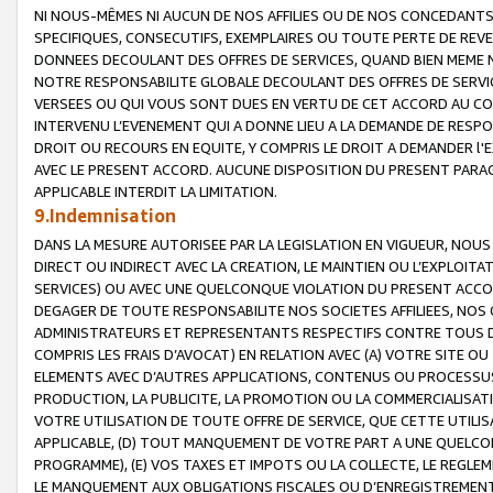
NI NOUS-MÊMES NI AUCUN DE NOS AFFILIES OU DE NOS CONCEDANT
SPECIFIQUES, CONSECUTIFS, EXEMPLAIRES OU TOUTE PERTE DE REVE
DONNEES DECOULANT DES OFFRES DE SERVICES, QUAND BIEN MEME N
NOTRE RESPONSABILITE GLOBALE DECOULANT DES OFFRES DE SERVI
VERSEES OU QUI VOUS SONT DUES EN VERTU DE CET ACCORD AU CO
INTERVENU L’EVENEMENT QUI A DONNE LIEU A LA DEMANDE DE RESP
DROIT OU RECOURS EN EQUITE, Y COMPRIS LE DROIT A DEMANDER l'
AVEC LE PRESENT ACCORD. AUCUNE DISPOSITION DU PRESENT PARAG
APPLICABLE INTERDIT LA LIMITATION.
9.Indemnisation
DANS LA MESURE AUTORISEE PAR LA LEGISLATION EN VIGUEUR, NO
DIRECT OU INDIRECT AVEC LA CREATION, LE MAINTIEN OU L’EXPLOIT
SERVICES) OU AVEC UNE QUELCONQUE VIOLATION DU PRESENT ACCO
DEGAGER DE TOUTE RESPONSABILITE NOS SOCIETES AFFILIEES, NOS 
ADMINISTRATEURS ET REPRESENTANTS RESPECTIFS CONTRE TOUS D
COMPRIS LES FRAIS D’AVOCAT) EN RELATION AVEC (A) VOTRE SITE O
ELEMENTS AVEC D’AUTRES APPLICATIONS, CONTENUS OU PROCESSUS, (
PRODUCTION, LA PUBLICITE, LA PROMOTION OU LA COMMERCIALISAT
VOTRE UTILISATION DE TOUTE OFFRE DE SERVICE, QUE CETTE UTILI
APPLICABLE, (D) TOUT MANQUEMENT DE VOTRE PART A UNE QUELCO
PROGRAMME), (E) VOS TAXES ET IMPOTS OU LA COLLECTE, LE REGLE
LE MANQUEMENT AUX OBLIGATIONS FISCALES OU D’ENREGISTREMENT 