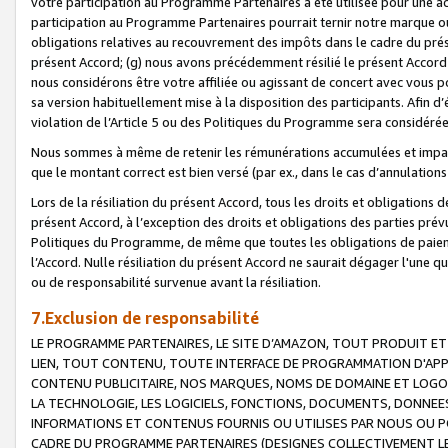
votre participation au Programme Partenaires a été utilisée pour une ac
participation au Programme Partenaires pourrait ternir notre marque ou
obligations relatives au recouvrement des impôts dans le cadre du prése
présent Accord; (g) nous avons précédemment résilié le présent Accord
nous considérons être votre affiliée ou agissant de concert avec vous 
sa version habituellement mise à la disposition des participants. Afin d’é
violation de l’Article 5 ou des Politiques du Programme sera considéré
Nous sommes à même de retenir les rémunérations accumulées et impayée
que le montant correct est bien versé (par ex., dans le cas d’annulations
Lors de la résiliation du présent Accord, tous les droits et obligations 
présent Accord, à l’exception des droits et obligations des parties prévus
Politiques du Programme, de même que toutes les obligations de paiement
l’Accord. Nulle résiliation du présent Accord ne saurait dégager l'une 
ou de responsabilité survenue avant la résiliation.
7.Exclusion de responsabilité
LE PROGRAMME PARTENAIRES, LE SITE D’AMAZON, TOUT PRODUIT ET 
LIEN, TOUT CONTENU, TOUTE INTERFACE DE PROGRAMMATION D'APP
CONTENU PUBLICITAIRE, NOS MARQUES, NOMS DE DOMAINE ET LOGOS
LA TECHNOLOGIE, LES LOGICIELS, FONCTIONS, DOCUMENTS, DONNEES
INFORMATIONS ET CONTENUS FOURNIS OU UTILISES PAR NOUS OU P
CADRE DU PROGRAMME PARTENAIRES (DESIGNES COLLECTIVEMENT LE