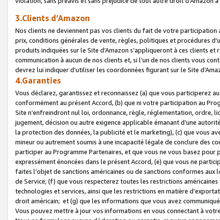
violation, sans préavis et sans préjudice de tout autre droit d’Amazo
3.Clients d’Amazon
Nos clients ne deviennent pas vos clients du fait de votre participati
prix, conditions générales de vente, règles, politiques et procédures d’u
produits indiquées sur le Site d’Amazon s’appliqueront à ces clients et
communication à aucun de nos clients et, si l’un de nos clients vous co
devrez lui indiquer d’utiliser les coordonnées figurant sur le Site d’Ama
4.Garanties
Vous déclarez, garantissez et reconnaissez (a) que vous participerez a
conformément au présent Accord, (b) que ni votre participation au Prog
Site n’enfreindront nul loi, ordonnance, règle, réglementation, ordre, li
jugement, décision ou autre exigence applicable émanant d’une autori
la protection des données, la publicité et le marketing), (c) que vous 
mineur ou autrement soumis à une incapacité légale de conclure des con
participer au Programme Partenaires, et que vous ne vous basez pour pr
expressément énoncées dans le présent Accord, (e) que vous ne particip
faites l’objet de sanctions américaines ou de sanctions conformes aux 
de Service; (f) que vous respecterez toutes les restrictions américaines
technologies et services, ainsi que les restrictions en matière d’exporta
droit américain; et (g) que les informations que vous avez communiqué
Vous pouvez mettre à jour vos informations en vous connectant à votre