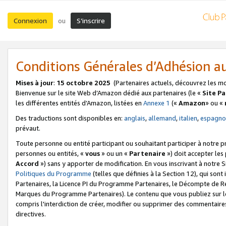
Connexion
S’inscrire
ou
Conditions Générales d’Adhésion 
Mises à jour
:
15 octobre 2025
(Partenaires actuels, découvrez les m
Bienvenue sur le site Web d’Amazon dédié aux partenaires (le «
Site P
les différentes entités d’Amazon, listées en
Annexe 1
(«
Amazon
» ou «
Des traductions sont disponibles en:
anglais
,
allemand
,
italien
,
espagno
prévaut.
Toute personne ou entité participant ou souhaitant participer à notre 
personnes ou entités, «
vous
» ou un «
Partenaire
») doit accepter le
Accord
») sans y apporter de modification. En vous inscrivant à notre Si
Politiques du Programme
(telles que définies à la Section 12), qui so
Partenaires, la Licence PI du Programme Partenaires, le Décompte de 
Marques du Programme Partenaires). Le contenu que vous publiez sur l
compris l'interdiction de créer, modifier ou supprimer des commentaires
directives.