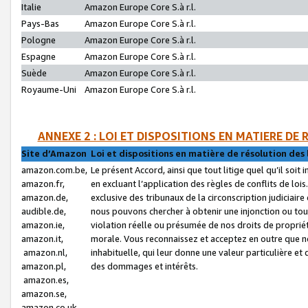
Italie
Amazon Europe Core S.à r.l.
Pays-Bas
Amazon Europe Core S.à r.l.
Pologne
Amazon Europe Core S.à r.l.
Espagne
Amazon Europe Core S.à r.l.
Suède
Amazon Europe Core S.à r.l.
Royaume-Uni
Amazon Europe Core S.à r.l.
ANNEXE 2 : LOI ET DISPOSITIONS EN MATIERE DE
Site d’Amazon
Loi et dispositions en matière de résolution des 
amazon.com.be,
Le présent Accord, ainsi que tout litige quel qu’il soi
amazon.fr,
en excluant l’application des règles de conflits de l
amazon.de,
exclusive des tribunaux de la circonscription judiciai
audible.de,
nous pouvons chercher à obtenir une injonction ou tou
amazon.ie,
violation réelle ou présumée de nos droits de proprié
amazon.it,
morale. Vous reconnaissez et acceptez en outre que n
amazon.nl,
inhabituelle, qui leur donne une valeur particulière 
amazon.pl,
des dommages et intérêts.
amazon.es,
amazon.se,
amazon.co.uk,