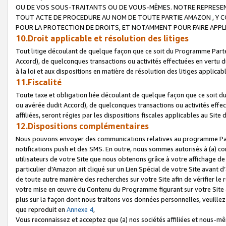
OU DE VOS SOUS-TRAITANTS OU DE VOUS-MÊMES. NOTRE REPRES
TOUT ACTE DE PROCEDURE AU NOM DE TOUTE PARTIE AMAZON , Y CO
POUR LA PROTECTION DE DROITS, ET NOTAMMENT POUR FAIRE APPL
10.Droit applicable et résolution des litiges
Tout litige découlant de quelque façon que ce soit du Programme Parte
Accord), de quelconques transactions ou activités effectuées en vertu d
à la loi et aux dispositions en matière de résolution des litiges applic
11.Fiscalité
Toute taxe et obligation liée découlant de quelque façon que ce soit 
ou avérée dudit Accord), de quelconques transactions ou activités effe
affiliées, seront régies par les dispositions fiscales applicables au Si
12.Dispositions complémentaires
Nous pouvons envoyer des communications relatives au programme Parten
notifications push et des SMS. En outre, nous sommes autorisés à (a) cont
utilisateurs de votre Site que nous obtenons grâce à votre affichage de
particulier d'Amazon ait cliqué sur un Lien Spécial de votre Site avant d
de toute autre manière des recherches sur votre Site afin de vérifier le re
votre mise en œuvre du Contenu du Programme figurant sur votre Site à
plus sur la façon dont nous traitons vos données personnelles, veuille
que reproduit en
Annexe 4
,
Vous reconnaissez et acceptez que (a) nos sociétés affiliées et nous-m