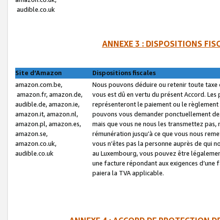
audible.co.uk
ANNEXE 3 : DISPOSITIONS FI
Site d’Amazon
Dispositions fiscales
amazon.com.be,
Nous pouvons déduire ou retenir toute taxe 
amazon.fr, amazon.de,
vous est dû en vertu du présent Accord. Les 
audible.de, amazon.ie,
représenteront le paiement ou le règlement 
amazon.it, amazon.nl,
pouvons vous demander ponctuellement des r
amazon.pl, amazon.es,
mais que vous ne nous les transmettez pas, n
amazon.se,
rémunération jusqu’à ce que vous nous reme
amazon.co.uk,
vous n’êtes pas la personne auprès de qui no
audible.co.uk
au Luxembourg, vous pouvez être légalement 
une facture répondant aux exigences d’une 
paiera la TVA applicable.