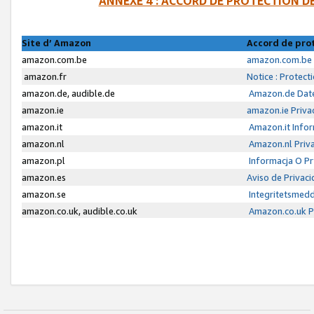
ANNEXE 4 : ACCORD DE PROTECTION 
Site d’ Amazon
Accord de pro
amazon.com.be
amazon.com.be 
amazon.fr
Notice : Protect
amazon.de, audible.de
Amazon.de Date
amazon.ie
amazon.ie Priva
amazon.it
Amazon.it Infor
amazon.nl
Amazon.nl Priva
amazon.pl
Informacja O P
amazon.es
Aviso de Privac
amazon.se
Integritetsmed
amazon.co.uk, audible.co.uk
Amazon.co.uk Pr