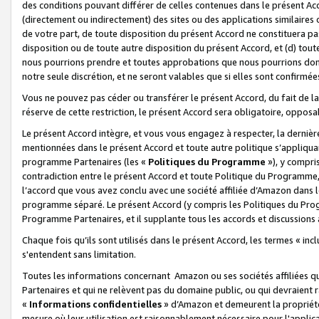
des conditions pouvant différer de celles contenues dans le présent Ac
(directement ou indirectement) des sites ou des applications similaires o
de votre part, de toute disposition du présent Accord ne constituera pa
disposition ou de toute autre disposition du présent Accord, et (d) tou
nous pourrions prendre et toutes approbations que nous pourrions donn
notre seule discrétion, et ne seront valables que si elles sont confirmée
Vous ne pouvez pas céder ou transférer le présent Accord, du fait de la 
réserve de cette restriction, le présent Accord sera obligatoire, opposab
Le présent Accord intègre, et vous vous engagez à respecter, la dernière 
mentionnées dans le présent Accord et toute autre politique s’appliqua
programme Partenaires (les «
Politiques du Programme
»), y compri
contradiction entre le présent Accord et toute Politique du Programme, 
l’accord que vous avez conclu avec une société affiliée d’Amazon dans 
programme séparé. Le présent Accord (y compris les Politiques du Progr
Programme Partenaires, et il supplante tous les accords et discussions 
Chaque fois qu’ils sont utilisés dans le présent Accord, les termes « in
s'entendent sans limitation.
Toutes les informations concernant Amazon ou ses sociétés affiliées 
Partenaires et qui ne relèvent pas du domaine public, ou qui devraient
«
Informations confidentielles
» d’Amazon et demeurent la propriété 
mesure où leur utilisation est raisonnablement nécessaire pour l'appli