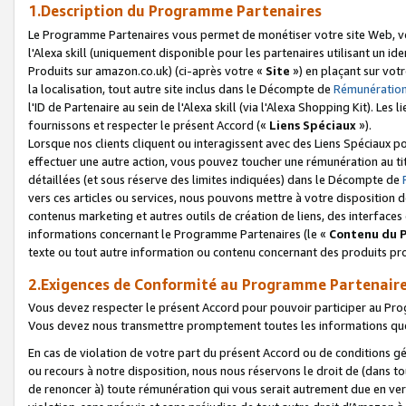
1.Description du Programme Partenaires
Le Programme Partenaires vous permet de monétiser votre site Web, vos 
l'Alexa skill (uniquement disponible pour les partenaires utilisant un 
Produits sur amazon.co.uk) (ci-après votre «
Site
») en plaçant sur votr
la localisation, tout autre site inclus dans le Décompte de
Rémunération
l'ID de Partenaire au sein de l'Alexa skill (via l'Alexa Shopping Kit). Le
fournissons et respecter le présent Accord («
Liens Spéciaux
»).
Lorsque nos clients cliquent ou interagissent avec des Liens Spéciaux p
effectuer une autre action, vous pouvez toucher une rémunération au ti
détaillées (et sous réserve des limites indiquées) dans le Décompte de
vers ces articles ou services, nous pouvons mettre à votre disposition d
contenus marketing et autres outils de création de liens, des interfaces
informations concernant le Programme Partenaires (le «
Contenu du 
texte ou tout autre information ou contenu concernant des produits prop
2.Exigences de Conformité au Programme Partenair
Vous devez respecter le présent Accord pour pouvoir participer au Pr
Vous devez nous transmettre promptement toutes les informations que
En cas de violation de votre part du présent Accord ou de conditions g
ou recours à notre disposition, nous nous réservons le droit de (dans 
de renoncer à) toute rémunération qui vous serait autrement due en ver