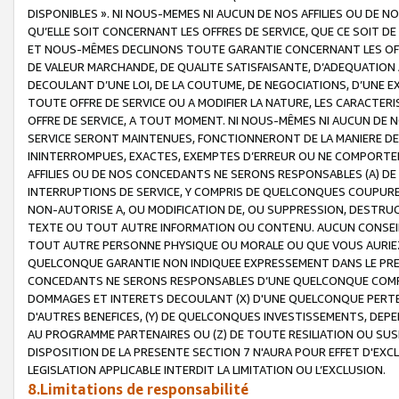
DISPONIBLES ». NI NOUS-MEMES NI AUCUN DE NOS AFFILIES OU D
QU’ELLE SOIT CONCERNANT LES OFFRES DE SERVICE, QUE CE SOIT DE
ET NOUS-MÊMES DECLINONS TOUTE GARANTIE CONCERNANT LES OFFRE
DE VALEUR MARCHANDE, DE QUALITE SATISFAISANTE, D’ADEQUATION
DECOULANT D’UNE LOI, DE LA COUTUME, DE NEGOCIATIONS, D’UNE
TOUTE OFFRE DE SERVICE OU A MODIFIER LA NATURE, LES CARACTERI
OFFRE DE SERVICE, A TOUT MOMENT. NI NOUS-MÊMES NI AUCUN DE 
SERVICE SERONT MAINTENUES, FONCTIONNERONT DE LA MANIERE DECR
ININTERROMPUES, EXACTES, EXEMPTES D’ERREUR OU NE COMPORT
AFFILIES OU DE NOS CONCEDANTS NE SERONS RESPONSABLES (A) DE
INTERRUPTIONS DE SERVICE, Y COMPRIS DE QUELCONQUES COUPURE
NON-AUTORISE A, OU MODIFICATION DE, OU SUPPRESSION, DESTRUC
TEXTE OU TOUT AUTRE INFORMATION OU CONTENU. AUCUN CONSEIL 
TOUT AUTRE PERSONNE PHYSIQUE OU MORALE OU QUE VOUS AURIEZ 
QUELCONQUE GARANTIE NON INDIQUEE EXPRESSEMENT DANS LE PRES
CONCEDANTS NE SERONS RESPONSABLES D’UNE QUELCONQUE COM
DOMMAGES ET INTERETS DECOULANT (X) D'UNE QUELCONQUE PERTE D
D'AUTRES BENEFICES, (Y) DE QUELCONQUES INVESTISSEMENTS, DEP
AU PROGRAMME PARTENAIRES OU (Z) DE TOUTE RESILIATION OU SU
DISPOSITION DE LA PRESENTE SECTION 7 N'AURA POUR EFFET D'EXC
LEGISLATION APPLICABLE INTERDIT LA LIMITATION OU L’EXCLUSION.
8.Limitations de responsabilité