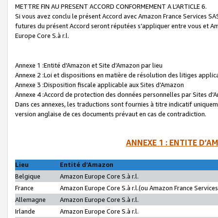
METTRE FIN AU PRESENT ACCORD CONFORMEMENT A L’ARTICLE 6.
Si vous avez conclu le présent Accord avec Amazon France Services SAS 
futures du présent Accord seront réputées s’appliquer entre vous et 
Europe Core S.à r.l.
Annexe 1 :Entité d’Amazon et Site d’Amazon par lieu
Annexe 2 :Loi et dispositions en matière de résolution des litiges appli
Annexe 3 :Disposition fiscale applicable aux Sites d’Amazon
Annexe 4 :Accord de protection des données personnelles par Sites d
Dans ces annexes, les traductions sont fournies à titre indicatif uniquem
version anglaise de ces documents prévaut en cas de contradiction.
ANNEXE 1 : ENTITE D’A
Lieu
Entité d’Amazon
Belgique
Amazon Europe Core S.à r.l.
France
Amazon Europe Core S.à r.l.(ou Amazon France Services 
Allemagne
Amazon Europe Core S.à r.l.
Irlande
Amazon Europe Core S.à r.l.