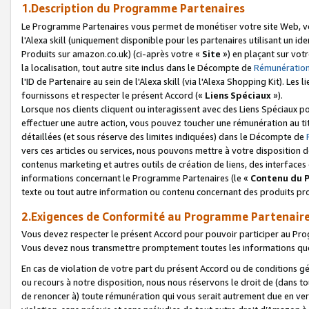
1.Description du Programme Partenaires
Le Programme Partenaires vous permet de monétiser votre site Web, vos 
l'Alexa skill (uniquement disponible pour les partenaires utilisant un 
Produits sur amazon.co.uk) (ci-après votre «
Site
») en plaçant sur votr
la localisation, tout autre site inclus dans le Décompte de
Rémunération
l'ID de Partenaire au sein de l'Alexa skill (via l'Alexa Shopping Kit). Le
fournissons et respecter le présent Accord («
Liens Spéciaux
»).
Lorsque nos clients cliquent ou interagissent avec des Liens Spéciaux p
effectuer une autre action, vous pouvez toucher une rémunération au ti
détaillées (et sous réserve des limites indiquées) dans le Décompte de
vers ces articles ou services, nous pouvons mettre à votre disposition d
contenus marketing et autres outils de création de liens, des interfaces
informations concernant le Programme Partenaires (le «
Contenu du 
texte ou tout autre information ou contenu concernant des produits prop
2.Exigences de Conformité au Programme Partenair
Vous devez respecter le présent Accord pour pouvoir participer au Pr
Vous devez nous transmettre promptement toutes les informations que
En cas de violation de votre part du présent Accord ou de conditions g
ou recours à notre disposition, nous nous réservons le droit de (dans 
de renoncer à) toute rémunération qui vous serait autrement due en ver