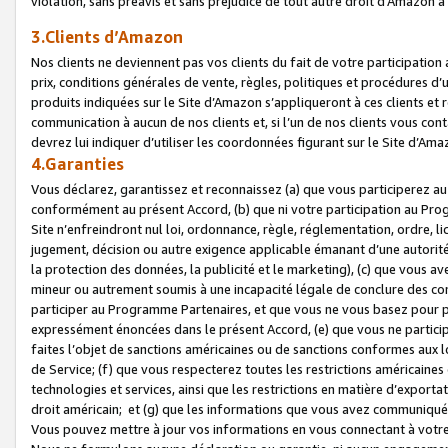
violation, sans préavis et sans préjudice de tout autre droit d’Amazo
3.Clients d’Amazon
Nos clients ne deviennent pas vos clients du fait de votre participati
prix, conditions générales de vente, règles, politiques et procédures d’u
produits indiquées sur le Site d’Amazon s’appliqueront à ces clients et
communication à aucun de nos clients et, si l’un de nos clients vous co
devrez lui indiquer d’utiliser les coordonnées figurant sur le Site d’Ama
4.Garanties
Vous déclarez, garantissez et reconnaissez (a) que vous participerez a
conformément au présent Accord, (b) que ni votre participation au Prog
Site n’enfreindront nul loi, ordonnance, règle, réglementation, ordre, li
jugement, décision ou autre exigence applicable émanant d’une autori
la protection des données, la publicité et le marketing), (c) que vous 
mineur ou autrement soumis à une incapacité légale de conclure des con
participer au Programme Partenaires, et que vous ne vous basez pour pr
expressément énoncées dans le présent Accord, (e) que vous ne particip
faites l’objet de sanctions américaines ou de sanctions conformes aux 
de Service; (f) que vous respecterez toutes les restrictions américaines
technologies et services, ainsi que les restrictions en matière d’exporta
droit américain; et (g) que les informations que vous avez communiqué
Vous pouvez mettre à jour vos informations en vous connectant à votre