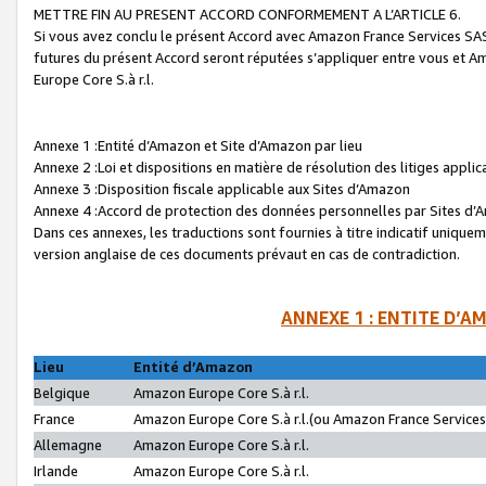
METTRE FIN AU PRESENT ACCORD CONFORMEMENT A L’ARTICLE 6.
Si vous avez conclu le présent Accord avec Amazon France Services SAS 
futures du présent Accord seront réputées s’appliquer entre vous et 
Europe Core S.à r.l.
Annexe 1 :Entité d’Amazon et Site d’Amazon par lieu
Annexe 2 :Loi et dispositions en matière de résolution des litiges appli
Annexe 3 :Disposition fiscale applicable aux Sites d’Amazon
Annexe 4 :Accord de protection des données personnelles par Sites d
Dans ces annexes, les traductions sont fournies à titre indicatif uniquem
version anglaise de ces documents prévaut en cas de contradiction.
ANNEXE 1 : ENTITE D’A
Lieu
Entité d’Amazon
Belgique
Amazon Europe Core S.à r.l.
France
Amazon Europe Core S.à r.l.(ou Amazon France Services 
Allemagne
Amazon Europe Core S.à r.l.
Irlande
Amazon Europe Core S.à r.l.