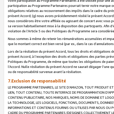
votre participation au Programme Partenaires a été utilisée pour une ac
participation au Programme Partenaires pourrait ternir notre marque ou
obligations relatives au recouvrement des impôts dans le cadre du prése
présent Accord; (g) nous avons précédemment résilié le présent Accord
nous considérons être votre affiliée ou agissant de concert avec vous 
sa version habituellement mise à la disposition des participants. Afin d’é
violation de l’Article 5 ou des Politiques du Programme sera considéré
Nous sommes à même de retenir les rémunérations accumulées et impayée
que le montant correct est bien versé (par ex., dans le cas d’annulations
Lors de la résiliation du présent Accord, tous les droits et obligations 
présent Accord, à l’exception des droits et obligations des parties prévus
Politiques du Programme, de même que toutes les obligations de paiement
l’Accord. Nulle résiliation du présent Accord ne saurait dégager l'une 
ou de responsabilité survenue avant la résiliation.
7.Exclusion de responsabilité
LE PROGRAMME PARTENAIRES, LE SITE D’AMAZON, TOUT PRODUIT ET 
LIEN, TOUT CONTENU, TOUTE INTERFACE DE PROGRAMMATION D'APP
CONTENU PUBLICITAIRE, NOS MARQUES, NOMS DE DOMAINE ET LOGOS
LA TECHNOLOGIE, LES LOGICIELS, FONCTIONS, DOCUMENTS, DONNEES
INFORMATIONS ET CONTENUS FOURNIS OU UTILISES PAR NOUS OU P
CADRE DU PROGRAMME PARTENAIRES (DESIGNES COLLECTIVEMENT LE