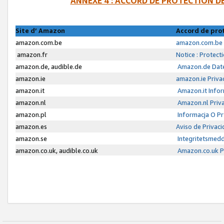
ANNEXE 4 : ACCORD DE PROTECTION 
Site d’ Amazon
Accord de pro
amazon.com.be
amazon.com.be 
amazon.fr
Notice : Protect
amazon.de, audible.de
Amazon.de Date
amazon.ie
amazon.ie Priva
amazon.it
Amazon.it Infor
amazon.nl
Amazon.nl Priva
amazon.pl
Informacja O P
amazon.es
Aviso de Privac
amazon.se
Integritetsmed
amazon.co.uk, audible.co.uk
Amazon.co.uk Pr