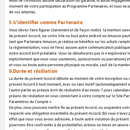
Nous ne formulons aucune déclaration ou garantie, ni aucun engagemen
moment de votre participation au Programme Partenaires, et nous ne p
de vos attentes.
5.S’identifier comme Partenaire
Vous devez faire figurer clairement et de façon visible la mention sui
du présent Accord, sur votre Site ou tout autre endroit où Amazon peut vo
tant que Partenaire Amazon, je réalise un bénéfice sur les achats remplis
la réglementation, vous ne ferez aucune autre communication publique
notre accord écrit préalable. Vous ne dénaturerez pas ni n’enjoliverez 
implicitement que nous vous soutenons, sponsorisons ou parrainons) et v
et vous ou toute autre personne physique ou morale, sauf de la manièr
6.Durée et résiliation
La durée du présent Accord débute au moment de votre inscription ou de
présent Accord à tout moment, avec ou sans motif (automatiquement et sa
l’autre partie un préavis écrit de résiliation d’au moins 7 jours calenda
préavis de résiliation en vous connectant à votre compte sur le Site Par
Paramètres du Compte ».
De plus, nous pouvons mettre fin au présent Accord, ou suspendre votre 
respecté une obligation essentielle du présent Accord; (b) vous n’avez p
effet que nous vous avons adressée, à toute autre violation du présen
pourrions être confrontés à de potentielles actions ou mises en œuvre 