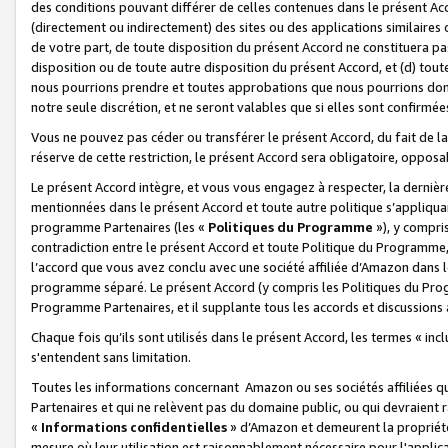
des conditions pouvant différer de celles contenues dans le présent Ac
(directement ou indirectement) des sites ou des applications similaires o
de votre part, de toute disposition du présent Accord ne constituera pa
disposition ou de toute autre disposition du présent Accord, et (d) tou
nous pourrions prendre et toutes approbations que nous pourrions donn
notre seule discrétion, et ne seront valables que si elles sont confirmée
Vous ne pouvez pas céder ou transférer le présent Accord, du fait de la 
réserve de cette restriction, le présent Accord sera obligatoire, opposab
Le présent Accord intègre, et vous vous engagez à respecter, la dernière 
mentionnées dans le présent Accord et toute autre politique s’appliqua
programme Partenaires (les «
Politiques du Programme
»), y compri
contradiction entre le présent Accord et toute Politique du Programme, 
l’accord que vous avez conclu avec une société affiliée d’Amazon dans 
programme séparé. Le présent Accord (y compris les Politiques du Progr
Programme Partenaires, et il supplante tous les accords et discussions 
Chaque fois qu’ils sont utilisés dans le présent Accord, les termes « in
s'entendent sans limitation.
Toutes les informations concernant Amazon ou ses sociétés affiliées 
Partenaires et qui ne relèvent pas du domaine public, ou qui devraient
«
Informations confidentielles
» d’Amazon et demeurent la propriété 
mesure où leur utilisation est raisonnablement nécessaire pour l'appli