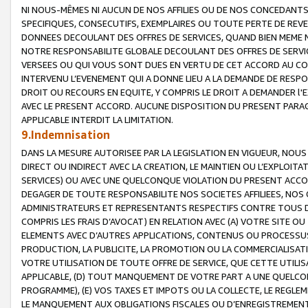
NI NOUS-MÊMES NI AUCUN DE NOS AFFILIES OU DE NOS CONCEDANT
SPECIFIQUES, CONSECUTIFS, EXEMPLAIRES OU TOUTE PERTE DE REVE
DONNEES DECOULANT DES OFFRES DE SERVICES, QUAND BIEN MEME N
NOTRE RESPONSABILITE GLOBALE DECOULANT DES OFFRES DE SERVI
VERSEES OU QUI VOUS SONT DUES EN VERTU DE CET ACCORD AU CO
INTERVENU L’EVENEMENT QUI A DONNE LIEU A LA DEMANDE DE RESP
DROIT OU RECOURS EN EQUITE, Y COMPRIS LE DROIT A DEMANDER l'
AVEC LE PRESENT ACCORD. AUCUNE DISPOSITION DU PRESENT PARAG
APPLICABLE INTERDIT LA LIMITATION.
9.Indemnisation
DANS LA MESURE AUTORISEE PAR LA LEGISLATION EN VIGUEUR, NO
DIRECT OU INDIRECT AVEC LA CREATION, LE MAINTIEN OU L’EXPLOIT
SERVICES) OU AVEC UNE QUELCONQUE VIOLATION DU PRESENT ACCO
DEGAGER DE TOUTE RESPONSABILITE NOS SOCIETES AFFILIEES, NOS 
ADMINISTRATEURS ET REPRESENTANTS RESPECTIFS CONTRE TOUS D
COMPRIS LES FRAIS D’AVOCAT) EN RELATION AVEC (A) VOTRE SITE O
ELEMENTS AVEC D’AUTRES APPLICATIONS, CONTENUS OU PROCESSUS, (
PRODUCTION, LA PUBLICITE, LA PROMOTION OU LA COMMERCIALISAT
VOTRE UTILISATION DE TOUTE OFFRE DE SERVICE, QUE CETTE UTILI
APPLICABLE, (D) TOUT MANQUEMENT DE VOTRE PART A UNE QUELCO
PROGRAMME), (E) VOS TAXES ET IMPOTS OU LA COLLECTE, LE REGLE
LE MANQUEMENT AUX OBLIGATIONS FISCALES OU D’ENREGISTREMENT 