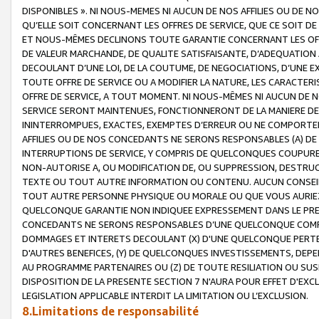
DISPONIBLES ». NI NOUS-MEMES NI AUCUN DE NOS AFFILIES OU D
QU’ELLE SOIT CONCERNANT LES OFFRES DE SERVICE, QUE CE SOIT DE
ET NOUS-MÊMES DECLINONS TOUTE GARANTIE CONCERNANT LES OFFRE
DE VALEUR MARCHANDE, DE QUALITE SATISFAISANTE, D’ADEQUATION
DECOULANT D’UNE LOI, DE LA COUTUME, DE NEGOCIATIONS, D’UNE
TOUTE OFFRE DE SERVICE OU A MODIFIER LA NATURE, LES CARACTERI
OFFRE DE SERVICE, A TOUT MOMENT. NI NOUS-MÊMES NI AUCUN DE 
SERVICE SERONT MAINTENUES, FONCTIONNERONT DE LA MANIERE DECR
ININTERROMPUES, EXACTES, EXEMPTES D’ERREUR OU NE COMPORT
AFFILIES OU DE NOS CONCEDANTS NE SERONS RESPONSABLES (A) DE
INTERRUPTIONS DE SERVICE, Y COMPRIS DE QUELCONQUES COUPURE
NON-AUTORISE A, OU MODIFICATION DE, OU SUPPRESSION, DESTRUC
TEXTE OU TOUT AUTRE INFORMATION OU CONTENU. AUCUN CONSEIL 
TOUT AUTRE PERSONNE PHYSIQUE OU MORALE OU QUE VOUS AURIEZ 
QUELCONQUE GARANTIE NON INDIQUEE EXPRESSEMENT DANS LE PRES
CONCEDANTS NE SERONS RESPONSABLES D’UNE QUELCONQUE COM
DOMMAGES ET INTERETS DECOULANT (X) D'UNE QUELCONQUE PERTE D
D'AUTRES BENEFICES, (Y) DE QUELCONQUES INVESTISSEMENTS, DEP
AU PROGRAMME PARTENAIRES OU (Z) DE TOUTE RESILIATION OU SU
DISPOSITION DE LA PRESENTE SECTION 7 N'AURA POUR EFFET D'EXC
LEGISLATION APPLICABLE INTERDIT LA LIMITATION OU L’EXCLUSION.
8.Limitations de responsabilité