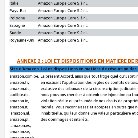
Italie
Amazon Europe Core S.à r.l.
Pays-Bas
Amazon Europe Core S.à r.l.
Pologne
Amazon Europe Core S.à r.l.
Espagne
Amazon Europe Core S.à r.l.
Suède
Amazon Europe Core S.à r.l.
Royaume-Uni
Amazon Europe Core S.à r.l.
ANNEXE 2 : LOI ET DISPOSITIONS EN MATIERE DE
Site d’Amazon
Loi et dispositions en matière de résolution des 
amazon.com.be,
Le présent Accord, ainsi que tout litige quel qu’il soi
amazon.fr,
en excluant l’application des règles de conflits de l
amazon.de,
exclusive des tribunaux de la circonscription judiciai
audible.de,
nous pouvons chercher à obtenir une injonction ou tou
amazon.ie,
violation réelle ou présumée de nos droits de proprié
amazon.it,
morale. Vous reconnaissez et acceptez en outre que n
amazon.nl,
inhabituelle, qui leur donne une valeur particulière 
amazon.pl,
des dommages et intérêts.
amazon.es,
amazon.se,
amazon.co.uk,