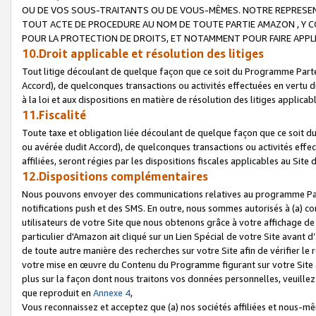
OU DE VOS SOUS-TRAITANTS OU DE VOUS-MÊMES. NOTRE REPRES
TOUT ACTE DE PROCEDURE AU NOM DE TOUTE PARTIE AMAZON , Y CO
POUR LA PROTECTION DE DROITS, ET NOTAMMENT POUR FAIRE APPL
10.Droit applicable et résolution des litiges
Tout litige découlant de quelque façon que ce soit du Programme Parte
Accord), de quelconques transactions ou activités effectuées en vertu d
à la loi et aux dispositions en matière de résolution des litiges applic
11.Fiscalité
Toute taxe et obligation liée découlant de quelque façon que ce soit 
ou avérée dudit Accord), de quelconques transactions ou activités effe
affiliées, seront régies par les dispositions fiscales applicables au Si
12.Dispositions complémentaires
Nous pouvons envoyer des communications relatives au programme Parten
notifications push et des SMS. En outre, nous sommes autorisés à (a) cont
utilisateurs de votre Site que nous obtenons grâce à votre affichage de
particulier d'Amazon ait cliqué sur un Lien Spécial de votre Site avant d
de toute autre manière des recherches sur votre Site afin de vérifier le re
votre mise en œuvre du Contenu du Programme figurant sur votre Site à
plus sur la façon dont nous traitons vos données personnelles, veuille
que reproduit en
Annexe 4
,
Vous reconnaissez et acceptez que (a) nos sociétés affiliées et nous-m