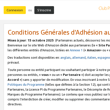
Connexion
S’inscrire
ou
Conditions Générales d’Adhésion 
Mises à jour
:
15 octobre 2025
(Partenaires actuels, découvrez les m
Bienvenue sur le site Web d’Amazon dédié aux partenaires (le «
Site P
les différentes entités d’Amazon, listées en
Annexe 1
(«
Amazon
» ou «
Des traductions sont disponibles en:
anglais
,
allemand
,
italien
,
espagno
prévaut.
Toute personne ou entité participant ou souhaitant participer à notre 
personnes ou entités, «
vous
» ou un «
Partenaire
») doit accepter le
Accord
») sans y apporter de modification. En vous inscrivant à notre Si
Politiques du Programme
(telles que définies à la Section 12), qui so
Partenaires, la Licence PI du Programme Partenaires, le Décompte de 
Marques du Programme Partenaires). Le contenu que vous publiez sur l
compris l'interdiction de créer, modifier ou supprimer des commentaires
directives.