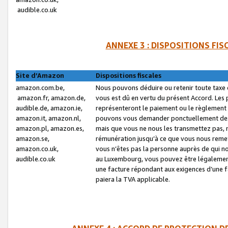
audible.co.uk
ANNEXE 3 : DISPOSITIONS FI
Site d’Amazon
Dispositions fiscales
amazon.com.be,
Nous pouvons déduire ou retenir toute taxe 
amazon.fr, amazon.de,
vous est dû en vertu du présent Accord. Les 
audible.de, amazon.ie,
représenteront le paiement ou le règlement 
amazon.it, amazon.nl,
pouvons vous demander ponctuellement des r
amazon.pl, amazon.es,
mais que vous ne nous les transmettez pas, n
amazon.se,
rémunération jusqu’à ce que vous nous reme
amazon.co.uk,
vous n’êtes pas la personne auprès de qui no
audible.co.uk
au Luxembourg, vous pouvez être légalement 
une facture répondant aux exigences d’une 
paiera la TVA applicable.