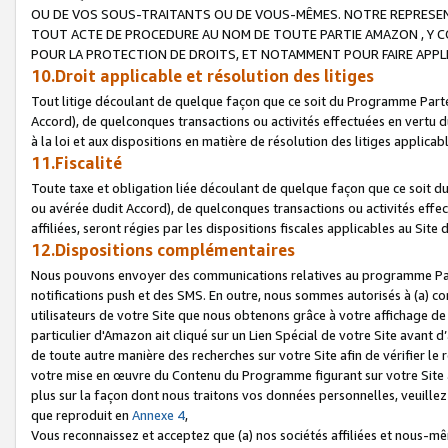
OU DE VOS SOUS-TRAITANTS OU DE VOUS-MÊMES. NOTRE REPRES
TOUT ACTE DE PROCEDURE AU NOM DE TOUTE PARTIE AMAZON , Y CO
POUR LA PROTECTION DE DROITS, ET NOTAMMENT POUR FAIRE APPL
10.Droit applicable et résolution des litiges
Tout litige découlant de quelque façon que ce soit du Programme Parte
Accord), de quelconques transactions ou activités effectuées en vertu d
à la loi et aux dispositions en matière de résolution des litiges applic
11.Fiscalité
Toute taxe et obligation liée découlant de quelque façon que ce soit 
ou avérée dudit Accord), de quelconques transactions ou activités effe
affiliées, seront régies par les dispositions fiscales applicables au Si
12.Dispositions complémentaires
Nous pouvons envoyer des communications relatives au programme Parten
notifications push et des SMS. En outre, nous sommes autorisés à (a) cont
utilisateurs de votre Site que nous obtenons grâce à votre affichage de
particulier d'Amazon ait cliqué sur un Lien Spécial de votre Site avant d
de toute autre manière des recherches sur votre Site afin de vérifier le re
votre mise en œuvre du Contenu du Programme figurant sur votre Site à
plus sur la façon dont nous traitons vos données personnelles, veuille
que reproduit en
Annexe 4
,
Vous reconnaissez et acceptez que (a) nos sociétés affiliées et nous-m