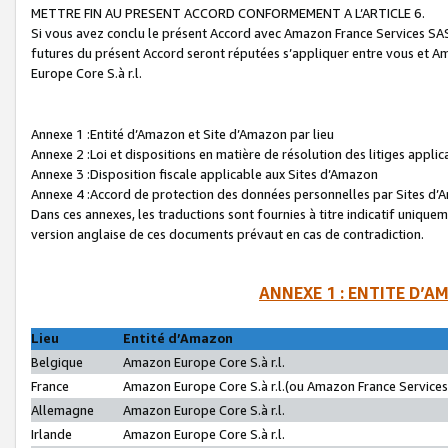
METTRE FIN AU PRESENT ACCORD CONFORMEMENT A L’ARTICLE 6.
Si vous avez conclu le présent Accord avec Amazon France Services SAS 
futures du présent Accord seront réputées s’appliquer entre vous et 
Europe Core S.à r.l.
Annexe 1 :Entité d’Amazon et Site d’Amazon par lieu
Annexe 2 :Loi et dispositions en matière de résolution des litiges appli
Annexe 3 :Disposition fiscale applicable aux Sites d’Amazon
Annexe 4 :Accord de protection des données personnelles par Sites d
Dans ces annexes, les traductions sont fournies à titre indicatif uniquem
version anglaise de ces documents prévaut en cas de contradiction.
ANNEXE 1 : ENTITE D’A
Lieu
Entité d’Amazon
Belgique
Amazon Europe Core S.à r.l.
France
Amazon Europe Core S.à r.l.(ou Amazon France Services 
Allemagne
Amazon Europe Core S.à r.l.
Irlande
Amazon Europe Core S.à r.l.