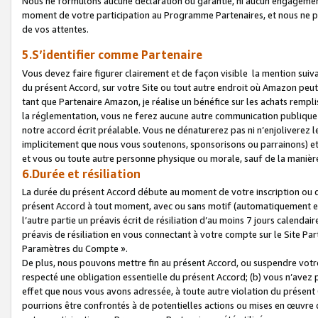
Nous ne formulons aucune déclaration ou garantie, ni aucun engagemen
moment de votre participation au Programme Partenaires, et nous ne p
de vos attentes.
5.S’identifier comme Partenaire
Vous devez faire figurer clairement et de façon visible la mention sui
du présent Accord, sur votre Site ou tout autre endroit où Amazon peut vo
tant que Partenaire Amazon, je réalise un bénéfice sur les achats remplis
la réglementation, vous ne ferez aucune autre communication publique
notre accord écrit préalable. Vous ne dénaturerez pas ni n’enjoliverez 
implicitement que nous vous soutenons, sponsorisons ou parrainons) et v
et vous ou toute autre personne physique ou morale, sauf de la manièr
6.Durée et résiliation
La durée du présent Accord débute au moment de votre inscription ou de
présent Accord à tout moment, avec ou sans motif (automatiquement et sa
l’autre partie un préavis écrit de résiliation d’au moins 7 jours calenda
préavis de résiliation en vous connectant à votre compte sur le Site Par
Paramètres du Compte ».
De plus, nous pouvons mettre fin au présent Accord, ou suspendre votre 
respecté une obligation essentielle du présent Accord; (b) vous n’avez p
effet que nous vous avons adressée, à toute autre violation du présen
pourrions être confrontés à de potentielles actions ou mises en œuvre 