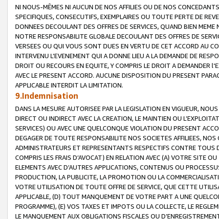
NI NOUS-MÊMES NI AUCUN DE NOS AFFILIES OU DE NOS CONCEDANT
SPECIFIQUES, CONSECUTIFS, EXEMPLAIRES OU TOUTE PERTE DE REVE
DONNEES DECOULANT DES OFFRES DE SERVICES, QUAND BIEN MEME N
NOTRE RESPONSABILITE GLOBALE DECOULANT DES OFFRES DE SERVI
VERSEES OU QUI VOUS SONT DUES EN VERTU DE CET ACCORD AU CO
INTERVENU L’EVENEMENT QUI A DONNE LIEU A LA DEMANDE DE RESP
DROIT OU RECOURS EN EQUITE, Y COMPRIS LE DROIT A DEMANDER l'
AVEC LE PRESENT ACCORD. AUCUNE DISPOSITION DU PRESENT PARAG
APPLICABLE INTERDIT LA LIMITATION.
9.Indemnisation
DANS LA MESURE AUTORISEE PAR LA LEGISLATION EN VIGUEUR, NO
DIRECT OU INDIRECT AVEC LA CREATION, LE MAINTIEN OU L’EXPLOIT
SERVICES) OU AVEC UNE QUELCONQUE VIOLATION DU PRESENT ACCO
DEGAGER DE TOUTE RESPONSABILITE NOS SOCIETES AFFILIEES, NOS 
ADMINISTRATEURS ET REPRESENTANTS RESPECTIFS CONTRE TOUS D
COMPRIS LES FRAIS D’AVOCAT) EN RELATION AVEC (A) VOTRE SITE O
ELEMENTS AVEC D’AUTRES APPLICATIONS, CONTENUS OU PROCESSUS, (
PRODUCTION, LA PUBLICITE, LA PROMOTION OU LA COMMERCIALISAT
VOTRE UTILISATION DE TOUTE OFFRE DE SERVICE, QUE CETTE UTILI
APPLICABLE, (D) TOUT MANQUEMENT DE VOTRE PART A UNE QUELCO
PROGRAMME), (E) VOS TAXES ET IMPOTS OU LA COLLECTE, LE REGLE
LE MANQUEMENT AUX OBLIGATIONS FISCALES OU D’ENREGISTREMENT 