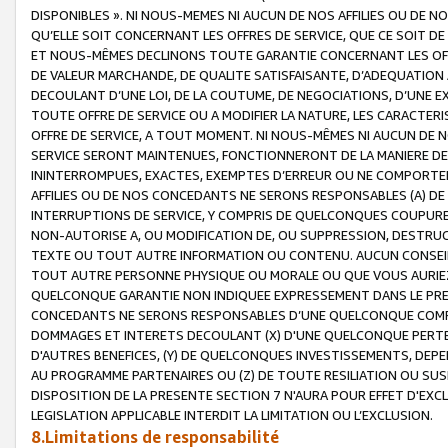
DISPONIBLES ». NI NOUS-MEMES NI AUCUN DE NOS AFFILIES OU D
QU’ELLE SOIT CONCERNANT LES OFFRES DE SERVICE, QUE CE SOIT DE
ET NOUS-MÊMES DECLINONS TOUTE GARANTIE CONCERNANT LES OFFRE
DE VALEUR MARCHANDE, DE QUALITE SATISFAISANTE, D’ADEQUATION
DECOULANT D’UNE LOI, DE LA COUTUME, DE NEGOCIATIONS, D’UNE
TOUTE OFFRE DE SERVICE OU A MODIFIER LA NATURE, LES CARACTERI
OFFRE DE SERVICE, A TOUT MOMENT. NI NOUS-MÊMES NI AUCUN DE 
SERVICE SERONT MAINTENUES, FONCTIONNERONT DE LA MANIERE DECR
ININTERROMPUES, EXACTES, EXEMPTES D’ERREUR OU NE COMPORT
AFFILIES OU DE NOS CONCEDANTS NE SERONS RESPONSABLES (A) DE
INTERRUPTIONS DE SERVICE, Y COMPRIS DE QUELCONQUES COUPURE
NON-AUTORISE A, OU MODIFICATION DE, OU SUPPRESSION, DESTRUC
TEXTE OU TOUT AUTRE INFORMATION OU CONTENU. AUCUN CONSEIL 
TOUT AUTRE PERSONNE PHYSIQUE OU MORALE OU QUE VOUS AURIEZ 
QUELCONQUE GARANTIE NON INDIQUEE EXPRESSEMENT DANS LE PRES
CONCEDANTS NE SERONS RESPONSABLES D’UNE QUELCONQUE COM
DOMMAGES ET INTERETS DECOULANT (X) D'UNE QUELCONQUE PERTE D
D'AUTRES BENEFICES, (Y) DE QUELCONQUES INVESTISSEMENTS, DEP
AU PROGRAMME PARTENAIRES OU (Z) DE TOUTE RESILIATION OU SU
DISPOSITION DE LA PRESENTE SECTION 7 N'AURA POUR EFFET D'EXC
LEGISLATION APPLICABLE INTERDIT LA LIMITATION OU L’EXCLUSION.
8.Limitations de responsabilité