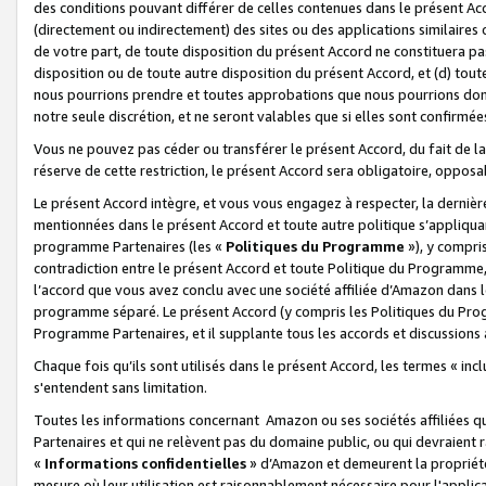
des conditions pouvant différer de celles contenues dans le présent Ac
(directement ou indirectement) des sites ou des applications similaires o
de votre part, de toute disposition du présent Accord ne constituera pa
disposition ou de toute autre disposition du présent Accord, et (d) tou
nous pourrions prendre et toutes approbations que nous pourrions donn
notre seule discrétion, et ne seront valables que si elles sont confirmée
Vous ne pouvez pas céder ou transférer le présent Accord, du fait de la 
réserve de cette restriction, le présent Accord sera obligatoire, opposab
Le présent Accord intègre, et vous vous engagez à respecter, la dernière 
mentionnées dans le présent Accord et toute autre politique s’appliqua
programme Partenaires (les «
Politiques du Programme
»), y compri
contradiction entre le présent Accord et toute Politique du Programme, 
l’accord que vous avez conclu avec une société affiliée d’Amazon dans 
programme séparé. Le présent Accord (y compris les Politiques du Progr
Programme Partenaires, et il supplante tous les accords et discussions 
Chaque fois qu’ils sont utilisés dans le présent Accord, les termes « in
s'entendent sans limitation.
Toutes les informations concernant Amazon ou ses sociétés affiliées 
Partenaires et qui ne relèvent pas du domaine public, ou qui devraient
«
Informations confidentielles
» d’Amazon et demeurent la propriété 
mesure où leur utilisation est raisonnablement nécessaire pour l'appli