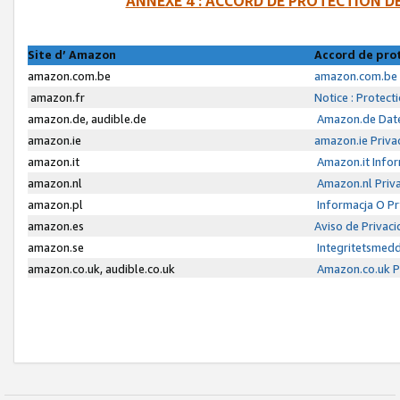
ANNEXE 4 : ACCORD DE PROTECTION 
Site d’ Amazon
Accord de pro
amazon.com.be
amazon.com.be 
amazon.fr
Notice : Protect
amazon.de, audible.de
Amazon.de Date
amazon.ie
amazon.ie Priva
amazon.it
Amazon.it Infor
amazon.nl
Amazon.nl Priva
amazon.pl
Informacja O P
amazon.es
Aviso de Privac
amazon.se
Integritetsmed
amazon.co.uk, audible.co.uk
Amazon.co.uk Pr