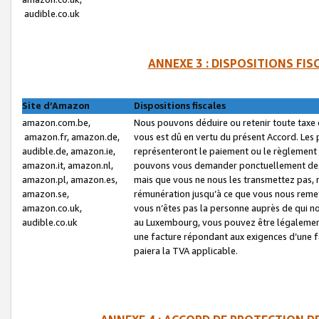
audible.co.uk
ANNEXE 3 : DISPOSITIONS FI
Site d’Amazon
Dispositions fiscales
amazon.com.be,
Nous pouvons déduire ou retenir toute taxe 
amazon.fr, amazon.de,
vous est dû en vertu du présent Accord. Les 
audible.de, amazon.ie,
représenteront le paiement ou le règlement 
amazon.it, amazon.nl,
pouvons vous demander ponctuellement des r
amazon.pl, amazon.es,
mais que vous ne nous les transmettez pas, n
amazon.se,
rémunération jusqu’à ce que vous nous reme
amazon.co.uk,
vous n’êtes pas la personne auprès de qui no
audible.co.uk
au Luxembourg, vous pouvez être légalement 
une facture répondant aux exigences d’une 
paiera la TVA applicable.