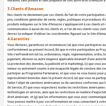
violation, sans préavis et sans préjudice de tout autre droit d’Amazo
3.Clients d’Amazon
Nos clients ne deviennent pas vos clients du fait de votre participati
prix, conditions générales de vente, règles, politiques et procédures d’u
produits indiquées sur le Site d’Amazon s’appliqueront à ces clients et
communication à aucun de nos clients et, si l’un de nos clients vous co
devrez lui indiquer d’utiliser les coordonnées figurant sur le Site d’Ama
4.Garanties
Vous déclarez, garantissez et reconnaissez (a) que vous participerez a
conformément au présent Accord, (b) que ni votre participation au Prog
Site n’enfreindront nul loi, ordonnance, règle, réglementation, ordre, li
jugement, décision ou autre exigence applicable émanant d’une autori
la protection des données, la publicité et le marketing), (c) que vous 
mineur ou autrement soumis à une incapacité légale de conclure des con
participer au Programme Partenaires, et que vous ne vous basez pour pr
expressément énoncées dans le présent Accord, (e) que vous ne particip
faites l’objet de sanctions américaines ou de sanctions conformes aux 
de Service; (f) que vous respecterez toutes les restrictions américaines
technologies et services, ainsi que les restrictions en matière d’exporta
droit américain; et (g) que les informations que vous avez communiqué
Vous pouvez mettre à jour vos informations en vous connectant à votre