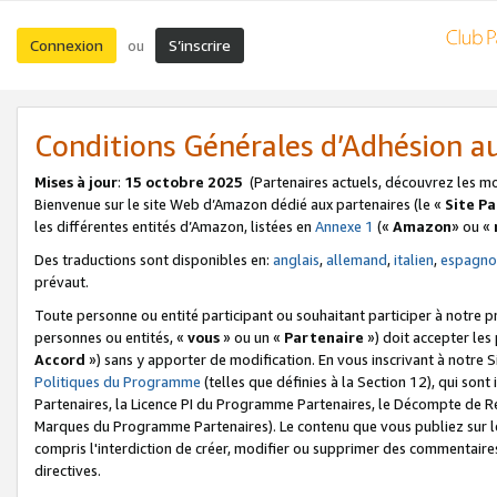
Connexion
S’inscrire
ou
Conditions Générales d’Adhésion 
Mises à jour
:
15 octobre 2025
(Partenaires actuels, découvrez les m
Bienvenue sur le site Web d’Amazon dédié aux partenaires (le «
Site P
les différentes entités d’Amazon, listées en
Annexe 1
(«
Amazon
» ou «
Des traductions sont disponibles en:
anglais
,
allemand
,
italien
,
espagno
prévaut.
Toute personne ou entité participant ou souhaitant participer à notre 
personnes ou entités, «
vous
» ou un «
Partenaire
») doit accepter le
Accord
») sans y apporter de modification. En vous inscrivant à notre Si
Politiques du Programme
(telles que définies à la Section 12), qui so
Partenaires, la Licence PI du Programme Partenaires, le Décompte de 
Marques du Programme Partenaires). Le contenu que vous publiez sur l
compris l'interdiction de créer, modifier ou supprimer des commentaires
directives.