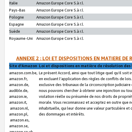
Italie
Amazon Europe Core S.à r.l.
Pays-Bas
Amazon Europe Core S.à r.l.
Pologne
Amazon Europe Core S.à r.l.
Espagne
Amazon Europe Core S.à r.l.
Suède
Amazon Europe Core S.à r.l.
Royaume-Uni
Amazon Europe Core S.à r.l.
ANNEXE 2 : LOI ET DISPOSITIONS EN MATIERE DE
Site d’Amazon
Loi et dispositions en matière de résolution des 
amazon.com.be,
Le présent Accord, ainsi que tout litige quel qu’il soi
amazon.fr,
en excluant l’application des règles de conflits de l
amazon.de,
exclusive des tribunaux de la circonscription judiciai
audible.de,
nous pouvons chercher à obtenir une injonction ou tou
amazon.ie,
violation réelle ou présumée de nos droits de proprié
amazon.it,
morale. Vous reconnaissez et acceptez en outre que n
amazon.nl,
inhabituelle, qui leur donne une valeur particulière 
amazon.pl,
des dommages et intérêts.
amazon.es,
amazon.se,
amazon.co.uk,