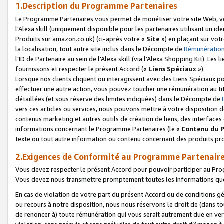
1.Description du Programme Partenaires
Le Programme Partenaires vous permet de monétiser votre site Web, vos 
l'Alexa skill (uniquement disponible pour les partenaires utilisant un 
Produits sur amazon.co.uk) (ci-après votre «
Site
») en plaçant sur votr
la localisation, tout autre site inclus dans le Décompte de
Rémunération
l'ID de Partenaire au sein de l'Alexa skill (via l'Alexa Shopping Kit). Le
fournissons et respecter le présent Accord («
Liens Spéciaux
»).
Lorsque nos clients cliquent ou interagissent avec des Liens Spéciaux p
effectuer une autre action, vous pouvez toucher une rémunération au ti
détaillées (et sous réserve des limites indiquées) dans le Décompte de
vers ces articles ou services, nous pouvons mettre à votre disposition d
contenus marketing et autres outils de création de liens, des interfaces
informations concernant le Programme Partenaires (le «
Contenu du 
texte ou tout autre information ou contenu concernant des produits prop
2.Exigences de Conformité au Programme Partenair
Vous devez respecter le présent Accord pour pouvoir participer au Pr
Vous devez nous transmettre promptement toutes les informations que
En cas de violation de votre part du présent Accord ou de conditions g
ou recours à notre disposition, nous nous réservons le droit de (dans 
de renoncer à) toute rémunération qui vous serait autrement due en ver