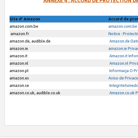
ANNEXE 4 : ACCORD DE PROTECTION 
Site d’ Amazon
Accord de pro
amazon.com.be
amazon.com.be 
amazon.fr
Notice : Protect
amazon.de, audible.de
Amazon.de Date
amazon.ie
amazon.ie Priva
amazon.it
Amazon.it Infor
amazon.nl
Amazon.nl Priva
amazon.pl
Informacja O P
amazon.es
Aviso de Privac
amazon.se
Integritetsmed
amazon.co.uk, audible.co.uk
Amazon.co.uk Pr