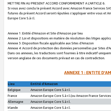
METTRE FIN AU PRESENT ACCORD CONFORMEMENT A L’ARTICLE 6.
Si vous avez conclu le présent Accord avec Amazon France Services SAS 
futures du présent Accord seront réputées s’appliquer entre vous et 
Europe Core S.à r.l.
Annexe 1 :Entité d’Amazon et Site d’Amazon par lieu
Annexe 2 :Loi et dispositions en matière de résolution des litiges appli
Annexe 3 :Disposition fiscale applicable aux Sites d’Amazon
Annexe 4 :Accord de protection des données personnelles par Sites d
Dans ces annexes, les traductions sont fournies à titre indicatif uniquem
version anglaise de ces documents prévaut en cas de contradiction.
ANNEXE 1 : ENTITE D’A
Lieu
Entité d’Amazon
Belgique
Amazon Europe Core S.à r.l.
France
Amazon Europe Core S.à r.l.(ou Amazon France Services 
Allemagne
Amazon Europe Core S.à r.l.
Irlande
Amazon Europe Core S.à r.l.