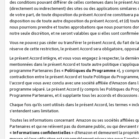
des conditions pouvant différer de celles contenues dans le présent Ac
(directement ou indirectement) des sites ou des applications similaires o
de votre part, de toute disposition du présent Accord ne constituera pa
disposition ou de toute autre disposition du présent Accord, et (d) tou
nous pourrions prendre et toutes approbations que nous pourrions donn
notre seule discrétion, et ne seront valables que si elles sont confirmée
Vous ne pouvez pas céder ou transférer le présent Accord, du fait de la 
réserve de cette restriction, le présent Accord sera obligatoire, opposab
Le présent Accord intègre, et vous vous engagez à respecter, la dernière 
mentionnées dans le présent Accord et toute autre politique s’appliqua
programme Partenaires (les «
Politiques du Programme
»), y compri
contradiction entre le présent Accord et toute Politique du Programme, 
l’accord que vous avez conclu avec une société affiliée d’Amazon dans 
programme séparé. Le présent Accord (y compris les Politiques du Progr
Programme Partenaires, et il supplante tous les accords et discussions 
Chaque fois qu’ils sont utilisés dans le présent Accord, les termes « in
s'entendent sans limitation.
Toutes les informations concernant Amazon ou ses sociétés affiliées 
Partenaires et qui ne relèvent pas du domaine public, ou qui devraient
«
Informations confidentielles
» d’Amazon et demeurent la propriété 
mesure où leur utilisation est raisonnablement nécessaire pour l'appli