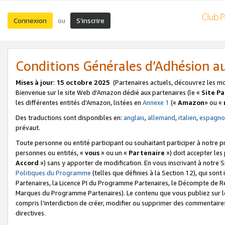
Connexion
S’inscrire
ou
Conditions Générales d’Adhésion 
Mises à jour
:
15 octobre 2025
(Partenaires actuels, découvrez les m
Bienvenue sur le site Web d’Amazon dédié aux partenaires (le «
Site P
les différentes entités d’Amazon, listées en
Annexe 1
(«
Amazon
» ou «
Des traductions sont disponibles en:
anglais
,
allemand
,
italien
,
espagno
prévaut.
Toute personne ou entité participant ou souhaitant participer à notre 
personnes ou entités, «
vous
» ou un «
Partenaire
») doit accepter le
Accord
») sans y apporter de modification. En vous inscrivant à notre Si
Politiques du Programme
(telles que définies à la Section 12), qui so
Partenaires, la Licence PI du Programme Partenaires, le Décompte de 
Marques du Programme Partenaires). Le contenu que vous publiez sur l
compris l'interdiction de créer, modifier ou supprimer des commentaires
directives.