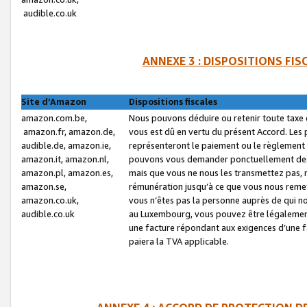
audible.co.uk
ANNEXE 3 : DISPOSITIONS FI
Site d’Amazon
Dispositions fiscales
amazon.com.be,
Nous pouvons déduire ou retenir toute taxe 
amazon.fr, amazon.de,
vous est dû en vertu du présent Accord. Les 
audible.de, amazon.ie,
représenteront le paiement ou le règlement 
amazon.it, amazon.nl,
pouvons vous demander ponctuellement des r
amazon.pl, amazon.es,
mais que vous ne nous les transmettez pas, n
amazon.se,
rémunération jusqu’à ce que vous nous reme
amazon.co.uk,
vous n’êtes pas la personne auprès de qui no
audible.co.uk
au Luxembourg, vous pouvez être légalement 
une facture répondant aux exigences d’une 
paiera la TVA applicable.