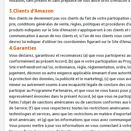
violation, sans préavis et sans préjudice de tout autre droit d’Amazo
3.Clients d’Amazon
Nos clients ne deviennent pas vos clients du fait de votre participati
prix, conditions générales de vente, règles, politiques et procédures d’u
produits indiquées sur le Site d’Amazon s’appliqueront à ces clients et
communication à aucun de nos clients et, si l’un de nos clients vous co
devrez lui indiquer d’utiliser les coordonnées figurant sur le Site d’Ama
4.Garanties
Vous déclarez, garantissez et reconnaissez (a) que vous participerez a
conformément au présent Accord, (b) que ni votre participation au Prog
Site n’enfreindront nul loi, ordonnance, règle, réglementation, ordre, li
jugement, décision ou autre exigence applicable émanant d’une autori
la protection des données, la publicité et le marketing), (c) que vous 
mineur ou autrement soumis à une incapacité légale de conclure des con
participer au Programme Partenaires, et que vous ne vous basez pour pr
expressément énoncées dans le présent Accord, (e) que vous ne particip
faites l’objet de sanctions américaines ou de sanctions conformes aux 
de Service; (f) que vous respecterez toutes les restrictions américaines
technologies et services, ainsi que les restrictions en matière d’exporta
droit américain; et (g) que les informations que vous avez communiqué
Vous pouvez mettre à jour vos informations en vous connectant à votre