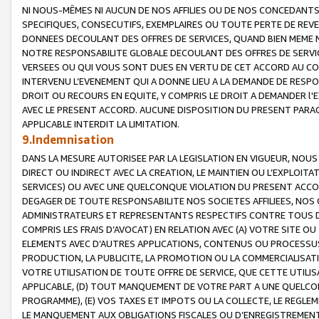
NI NOUS-MÊMES NI AUCUN DE NOS AFFILIES OU DE NOS CONCEDANT
SPECIFIQUES, CONSECUTIFS, EXEMPLAIRES OU TOUTE PERTE DE REVE
DONNEES DECOULANT DES OFFRES DE SERVICES, QUAND BIEN MEME N
NOTRE RESPONSABILITE GLOBALE DECOULANT DES OFFRES DE SERVI
VERSEES OU QUI VOUS SONT DUES EN VERTU DE CET ACCORD AU CO
INTERVENU L’EVENEMENT QUI A DONNE LIEU A LA DEMANDE DE RESP
DROIT OU RECOURS EN EQUITE, Y COMPRIS LE DROIT A DEMANDER l'
AVEC LE PRESENT ACCORD. AUCUNE DISPOSITION DU PRESENT PARAG
APPLICABLE INTERDIT LA LIMITATION.
9.Indemnisation
DANS LA MESURE AUTORISEE PAR LA LEGISLATION EN VIGUEUR, NO
DIRECT OU INDIRECT AVEC LA CREATION, LE MAINTIEN OU L’EXPLOIT
SERVICES) OU AVEC UNE QUELCONQUE VIOLATION DU PRESENT ACCO
DEGAGER DE TOUTE RESPONSABILITE NOS SOCIETES AFFILIEES, NOS 
ADMINISTRATEURS ET REPRESENTANTS RESPECTIFS CONTRE TOUS D
COMPRIS LES FRAIS D’AVOCAT) EN RELATION AVEC (A) VOTRE SITE O
ELEMENTS AVEC D’AUTRES APPLICATIONS, CONTENUS OU PROCESSUS, (
PRODUCTION, LA PUBLICITE, LA PROMOTION OU LA COMMERCIALISAT
VOTRE UTILISATION DE TOUTE OFFRE DE SERVICE, QUE CETTE UTILI
APPLICABLE, (D) TOUT MANQUEMENT DE VOTRE PART A UNE QUELCO
PROGRAMME), (E) VOS TAXES ET IMPOTS OU LA COLLECTE, LE REGLE
LE MANQUEMENT AUX OBLIGATIONS FISCALES OU D’ENREGISTREMENT 