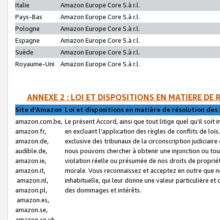
Italie
Amazon Europe Core S.à r.l.
Pays-Bas
Amazon Europe Core S.à r.l.
Pologne
Amazon Europe Core S.à r.l.
Espagne
Amazon Europe Core S.à r.l.
Suède
Amazon Europe Core S.à r.l.
Royaume-Uni
Amazon Europe Core S.à r.l.
ANNEXE 2 : LOI ET DISPOSITIONS EN MATIERE DE
Site d’Amazon
Loi et dispositions en matière de résolution des 
amazon.com.be,
Le présent Accord, ainsi que tout litige quel qu’il soi
amazon.fr,
en excluant l’application des règles de conflits de l
amazon.de,
exclusive des tribunaux de la circonscription judiciai
audible.de,
nous pouvons chercher à obtenir une injonction ou tou
amazon.ie,
violation réelle ou présumée de nos droits de proprié
amazon.it,
morale. Vous reconnaissez et acceptez en outre que n
amazon.nl,
inhabituelle, qui leur donne une valeur particulière 
amazon.pl,
des dommages et intérêts.
amazon.es,
amazon.se,
amazon.co.uk,