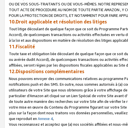
OU DE VOS SOUS-TRAITANTS OU DE VOUS-MÊMES. NOTRE REPRES
TOUT ACTE DE PROCEDURE AU NOM DE TOUTE PARTIE AMAZON , Y CO
POUR LA PROTECTION DE DROITS, ET NOTAMMENT POUR FAIRE APPL
10.Droit applicable et résolution des litiges
Tout litige découlant de quelque façon que ce soit du Programme Parte
Accord), de quelconques transactions ou activités effectuées en vertu d
à la loi et aux dispositions en matière de résolution des litiges applic
11.Fiscalité
Toute taxe et obligation liée découlant de quelque façon que ce soit 
ou avérée dudit Accord), de quelconques transactions ou activités effe
affiliées, seront régies par les dispositions fiscales applicables au Si
12.Dispositions complémentaires
Nous pouvons envoyer des communications relatives au programme Parten
notifications push et des SMS. En outre, nous sommes autorisés à (a) cont
utilisateurs de votre Site que nous obtenons grâce à votre affichage de
particulier d'Amazon ait cliqué sur un Lien Spécial de votre Site avant d
de toute autre manière des recherches sur votre Site afin de vérifier le re
votre mise en œuvre du Contenu du Programme figurant sur votre Site à
plus sur la façon dont nous traitons vos données personnelles, veuille
que reproduit en
Annexe 4
,
Vous reconnaissez et acceptez que (a) nos sociétés affiliées et nous-m