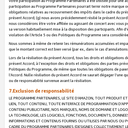
votre participation au Programme Partenaires a été utilisée pour une ac
participation au Programme Partenaires pourrait ternir notre marque ou
obligations relatives au recouvrement des impôts dans le cadre du prése
présent Accord; (g) nous avons précédemment résilié le présent Accord
nous considérons être votre affiliée ou agissant de concert avec vous 
sa version habituellement mise à la disposition des participants. Afin d’é
violation de l’Article 5 ou des Politiques du Programme sera considéré
Nous sommes à même de retenir les rémunérations accumulées et impayée
que le montant correct est bien versé (par ex., dans le cas d’annulations
Lors de la résiliation du présent Accord, tous les droits et obligations 
présent Accord, à l’exception des droits et obligations des parties prévus
Politiques du Programme, de même que toutes les obligations de paiement
l’Accord. Nulle résiliation du présent Accord ne saurait dégager l'une 
ou de responsabilité survenue avant la résiliation.
7.Exclusion de responsabilité
LE PROGRAMME PARTENAIRES, LE SITE D’AMAZON, TOUT PRODUIT ET 
LIEN, TOUT CONTENU, TOUTE INTERFACE DE PROGRAMMATION D'APP
CONTENU PUBLICITAIRE, NOS MARQUES, NOMS DE DOMAINE ET LOGOS
LA TECHNOLOGIE, LES LOGICIELS, FONCTIONS, DOCUMENTS, DONNEES
INFORMATIONS ET CONTENUS FOURNIS OU UTILISES PAR NOUS OU P
CADRE DU PROGRAMME PARTENAIRES (DESIGNES COLLECTIVEMENT LE