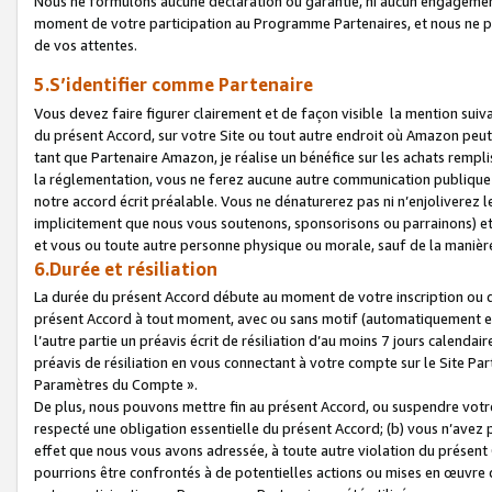
Nous ne formulons aucune déclaration ou garantie, ni aucun engagemen
moment de votre participation au Programme Partenaires, et nous ne p
de vos attentes.
5.S’identifier comme Partenaire
Vous devez faire figurer clairement et de façon visible la mention sui
du présent Accord, sur votre Site ou tout autre endroit où Amazon peut vo
tant que Partenaire Amazon, je réalise un bénéfice sur les achats remplis
la réglementation, vous ne ferez aucune autre communication publique
notre accord écrit préalable. Vous ne dénaturerez pas ni n’enjoliverez 
implicitement que nous vous soutenons, sponsorisons ou parrainons) et v
et vous ou toute autre personne physique ou morale, sauf de la manièr
6.Durée et résiliation
La durée du présent Accord débute au moment de votre inscription ou de
présent Accord à tout moment, avec ou sans motif (automatiquement et sa
l’autre partie un préavis écrit de résiliation d’au moins 7 jours calenda
préavis de résiliation en vous connectant à votre compte sur le Site Par
Paramètres du Compte ».
De plus, nous pouvons mettre fin au présent Accord, ou suspendre votre 
respecté une obligation essentielle du présent Accord; (b) vous n’avez p
effet que nous vous avons adressée, à toute autre violation du présen
pourrions être confrontés à de potentielles actions ou mises en œuvre 