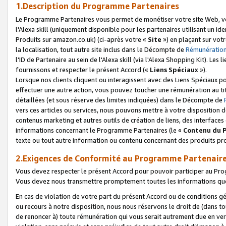
1.Description du Programme Partenaires
Le Programme Partenaires vous permet de monétiser votre site Web, vos 
l'Alexa skill (uniquement disponible pour les partenaires utilisant un 
Produits sur amazon.co.uk) (ci-après votre «
Site
») en plaçant sur votr
la localisation, tout autre site inclus dans le Décompte de
Rémunération
l'ID de Partenaire au sein de l'Alexa skill (via l'Alexa Shopping Kit). Le
fournissons et respecter le présent Accord («
Liens Spéciaux
»).
Lorsque nos clients cliquent ou interagissent avec des Liens Spéciaux p
effectuer une autre action, vous pouvez toucher une rémunération au ti
détaillées (et sous réserve des limites indiquées) dans le Décompte de
vers ces articles ou services, nous pouvons mettre à votre disposition d
contenus marketing et autres outils de création de liens, des interfaces
informations concernant le Programme Partenaires (le «
Contenu du 
texte ou tout autre information ou contenu concernant des produits prop
2.Exigences de Conformité au Programme Partenair
Vous devez respecter le présent Accord pour pouvoir participer au Pr
Vous devez nous transmettre promptement toutes les informations que
En cas de violation de votre part du présent Accord ou de conditions g
ou recours à notre disposition, nous nous réservons le droit de (dans 
de renoncer à) toute rémunération qui vous serait autrement due en ver