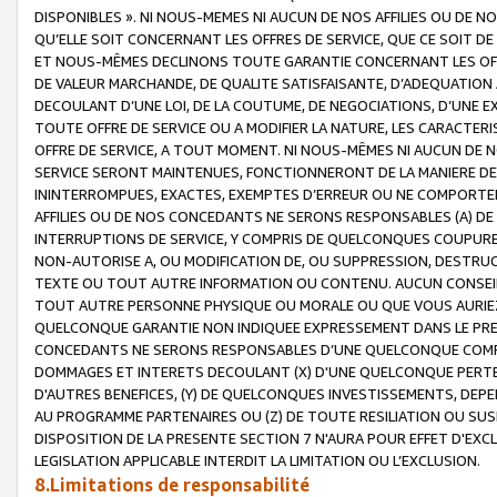
DISPONIBLES ». NI NOUS-MEMES NI AUCUN DE NOS AFFILIES OU D
QU’ELLE SOIT CONCERNANT LES OFFRES DE SERVICE, QUE CE SOIT DE
ET NOUS-MÊMES DECLINONS TOUTE GARANTIE CONCERNANT LES OFFRE
DE VALEUR MARCHANDE, DE QUALITE SATISFAISANTE, D’ADEQUATION
DECOULANT D’UNE LOI, DE LA COUTUME, DE NEGOCIATIONS, D’UNE
TOUTE OFFRE DE SERVICE OU A MODIFIER LA NATURE, LES CARACTERI
OFFRE DE SERVICE, A TOUT MOMENT. NI NOUS-MÊMES NI AUCUN DE 
SERVICE SERONT MAINTENUES, FONCTIONNERONT DE LA MANIERE DECR
ININTERROMPUES, EXACTES, EXEMPTES D’ERREUR OU NE COMPORT
AFFILIES OU DE NOS CONCEDANTS NE SERONS RESPONSABLES (A) DE
INTERRUPTIONS DE SERVICE, Y COMPRIS DE QUELCONQUES COUPURE
NON-AUTORISE A, OU MODIFICATION DE, OU SUPPRESSION, DESTRUC
TEXTE OU TOUT AUTRE INFORMATION OU CONTENU. AUCUN CONSEIL 
TOUT AUTRE PERSONNE PHYSIQUE OU MORALE OU QUE VOUS AURIEZ 
QUELCONQUE GARANTIE NON INDIQUEE EXPRESSEMENT DANS LE PRES
CONCEDANTS NE SERONS RESPONSABLES D’UNE QUELCONQUE COM
DOMMAGES ET INTERETS DECOULANT (X) D'UNE QUELCONQUE PERTE D
D'AUTRES BENEFICES, (Y) DE QUELCONQUES INVESTISSEMENTS, DEP
AU PROGRAMME PARTENAIRES OU (Z) DE TOUTE RESILIATION OU SU
DISPOSITION DE LA PRESENTE SECTION 7 N'AURA POUR EFFET D'EXC
LEGISLATION APPLICABLE INTERDIT LA LIMITATION OU L’EXCLUSION.
8.Limitations de responsabilité