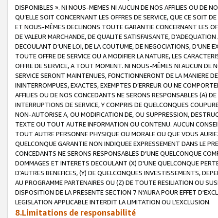
DISPONIBLES ». NI NOUS-MEMES NI AUCUN DE NOS AFFILIES OU D
QU’ELLE SOIT CONCERNANT LES OFFRES DE SERVICE, QUE CE SOIT DE
ET NOUS-MÊMES DECLINONS TOUTE GARANTIE CONCERNANT LES OFFRE
DE VALEUR MARCHANDE, DE QUALITE SATISFAISANTE, D’ADEQUATION
DECOULANT D’UNE LOI, DE LA COUTUME, DE NEGOCIATIONS, D’UNE
TOUTE OFFRE DE SERVICE OU A MODIFIER LA NATURE, LES CARACTERI
OFFRE DE SERVICE, A TOUT MOMENT. NI NOUS-MÊMES NI AUCUN DE 
SERVICE SERONT MAINTENUES, FONCTIONNERONT DE LA MANIERE DECR
ININTERROMPUES, EXACTES, EXEMPTES D’ERREUR OU NE COMPORT
AFFILIES OU DE NOS CONCEDANTS NE SERONS RESPONSABLES (A) DE
INTERRUPTIONS DE SERVICE, Y COMPRIS DE QUELCONQUES COUPURE
NON-AUTORISE A, OU MODIFICATION DE, OU SUPPRESSION, DESTRUC
TEXTE OU TOUT AUTRE INFORMATION OU CONTENU. AUCUN CONSEIL 
TOUT AUTRE PERSONNE PHYSIQUE OU MORALE OU QUE VOUS AURIEZ 
QUELCONQUE GARANTIE NON INDIQUEE EXPRESSEMENT DANS LE PRES
CONCEDANTS NE SERONS RESPONSABLES D’UNE QUELCONQUE COM
DOMMAGES ET INTERETS DECOULANT (X) D'UNE QUELCONQUE PERTE D
D'AUTRES BENEFICES, (Y) DE QUELCONQUES INVESTISSEMENTS, DEP
AU PROGRAMME PARTENAIRES OU (Z) DE TOUTE RESILIATION OU SU
DISPOSITION DE LA PRESENTE SECTION 7 N'AURA POUR EFFET D'EXC
LEGISLATION APPLICABLE INTERDIT LA LIMITATION OU L’EXCLUSION.
8.Limitations de responsabilité