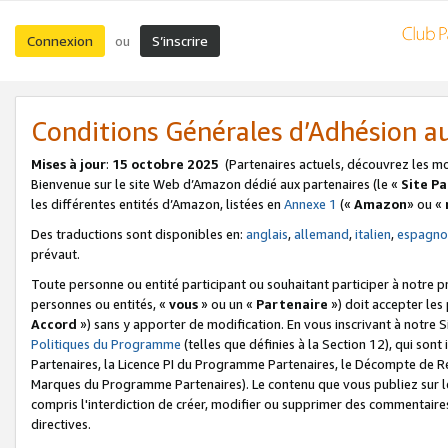
Connexion
S’inscrire
ou
Conditions Générales d’Adhésion 
Mises à jour
:
15 octobre 2025
(Partenaires actuels, découvrez les m
Bienvenue sur le site Web d’Amazon dédié aux partenaires (le «
Site P
les différentes entités d’Amazon, listées en
Annexe 1
(«
Amazon
» ou «
Des traductions sont disponibles en:
anglais
,
allemand
,
italien
,
espagno
prévaut.
Toute personne ou entité participant ou souhaitant participer à notre 
personnes ou entités, «
vous
» ou un «
Partenaire
») doit accepter le
Accord
») sans y apporter de modification. En vous inscrivant à notre Si
Politiques du Programme
(telles que définies à la Section 12), qui so
Partenaires, la Licence PI du Programme Partenaires, le Décompte de 
Marques du Programme Partenaires). Le contenu que vous publiez sur l
compris l'interdiction de créer, modifier ou supprimer des commentaires
directives.