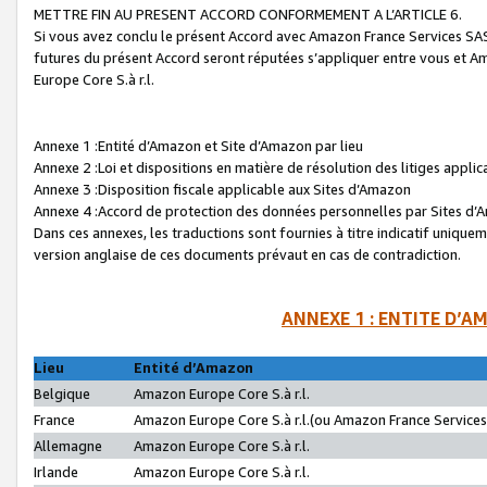
METTRE FIN AU PRESENT ACCORD CONFORMEMENT A L’ARTICLE 6.
Si vous avez conclu le présent Accord avec Amazon France Services SAS 
futures du présent Accord seront réputées s’appliquer entre vous et 
Europe Core S.à r.l.
Annexe 1 :Entité d’Amazon et Site d’Amazon par lieu
Annexe 2 :Loi et dispositions en matière de résolution des litiges appli
Annexe 3 :Disposition fiscale applicable aux Sites d’Amazon
Annexe 4 :Accord de protection des données personnelles par Sites d
Dans ces annexes, les traductions sont fournies à titre indicatif uniquem
version anglaise de ces documents prévaut en cas de contradiction.
ANNEXE 1 : ENTITE D’A
Lieu
Entité d’Amazon
Belgique
Amazon Europe Core S.à r.l.
France
Amazon Europe Core S.à r.l.(ou Amazon France Services 
Allemagne
Amazon Europe Core S.à r.l.
Irlande
Amazon Europe Core S.à r.l.