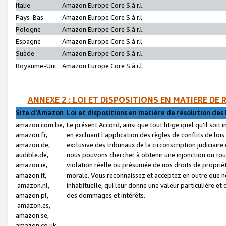
Italie
Amazon Europe Core S.à r.l.
Pays-Bas
Amazon Europe Core S.à r.l.
Pologne
Amazon Europe Core S.à r.l.
Espagne
Amazon Europe Core S.à r.l.
Suède
Amazon Europe Core S.à r.l.
Royaume-Uni
Amazon Europe Core S.à r.l.
ANNEXE 2 : LOI ET DISPOSITIONS EN MATIERE DE
Site d’Amazon
Loi et dispositions en matière de résolution des 
amazon.com.be,
Le présent Accord, ainsi que tout litige quel qu’il soi
amazon.fr,
en excluant l’application des règles de conflits de l
amazon.de,
exclusive des tribunaux de la circonscription judiciai
audible.de,
nous pouvons chercher à obtenir une injonction ou tou
amazon.ie,
violation réelle ou présumée de nos droits de proprié
amazon.it,
morale. Vous reconnaissez et acceptez en outre que n
amazon.nl,
inhabituelle, qui leur donne une valeur particulière 
amazon.pl,
des dommages et intérêts.
amazon.es,
amazon.se,
amazon.co.uk,