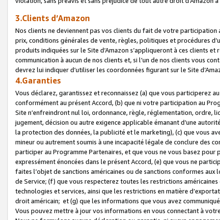
violation, sans préavis et sans préjudice de tout autre droit d’Amazo
3.Clients d’Amazon
Nos clients ne deviennent pas vos clients du fait de votre participati
prix, conditions générales de vente, règles, politiques et procédures d’u
produits indiquées sur le Site d’Amazon s’appliqueront à ces clients et
communication à aucun de nos clients et, si l’un de nos clients vous co
devrez lui indiquer d’utiliser les coordonnées figurant sur le Site d’Ama
4.Garanties
Vous déclarez, garantissez et reconnaissez (a) que vous participerez a
conformément au présent Accord, (b) que ni votre participation au Prog
Site n’enfreindront nul loi, ordonnance, règle, réglementation, ordre, li
jugement, décision ou autre exigence applicable émanant d’une autori
la protection des données, la publicité et le marketing), (c) que vous 
mineur ou autrement soumis à une incapacité légale de conclure des con
participer au Programme Partenaires, et que vous ne vous basez pour pr
expressément énoncées dans le présent Accord, (e) que vous ne particip
faites l’objet de sanctions américaines ou de sanctions conformes aux 
de Service; (f) que vous respecterez toutes les restrictions américaines
technologies et services, ainsi que les restrictions en matière d’exporta
droit américain; et (g) que les informations que vous avez communiqué
Vous pouvez mettre à jour vos informations en vous connectant à votre