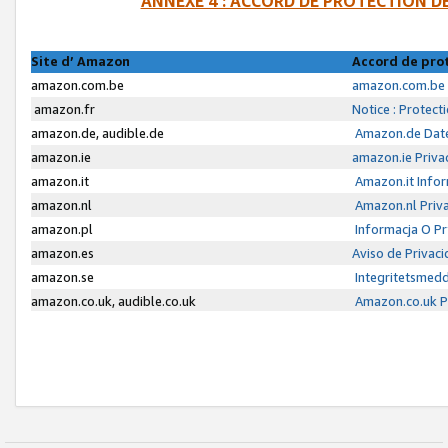
ANNEXE 4 : ACCORD DE PROTECTION 
Site d’ Amazon
Accord de pro
amazon.com.be
amazon.com.be 
amazon.fr
Notice : Protect
amazon.de, audible.de
Amazon.de Date
amazon.ie
amazon.ie Priva
amazon.it
Amazon.it Infor
amazon.nl
Amazon.nl Priva
amazon.pl
Informacja O P
amazon.es
Aviso de Privac
amazon.se
Integritetsmed
amazon.co.uk, audible.co.uk
Amazon.co.uk Pr