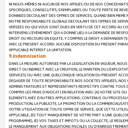
NI NOUS-MÊMES NI AUCUN DE NOS AFFILIES OU DE NOS CONCEDANT
SPECIFIQUES, CONSECUTIFS, EXEMPLAIRES OU TOUTE PERTE DE REVE
DONNEES DECOULANT DES OFFRES DE SERVICES, QUAND BIEN MEME N
NOTRE RESPONSABILITE GLOBALE DECOULANT DES OFFRES DE SERVI
VERSEES OU QUI VOUS SONT DUES EN VERTU DE CET ACCORD AU CO
INTERVENU L’EVENEMENT QUI A DONNE LIEU A LA DEMANDE DE RESP
DROIT OU RECOURS EN EQUITE, Y COMPRIS LE DROIT A DEMANDER l'
AVEC LE PRESENT ACCORD. AUCUNE DISPOSITION DU PRESENT PARAG
APPLICABLE INTERDIT LA LIMITATION.
9.Indemnisation
DANS LA MESURE AUTORISEE PAR LA LEGISLATION EN VIGUEUR, NO
DIRECT OU INDIRECT AVEC LA CREATION, LE MAINTIEN OU L’EXPLOIT
SERVICES) OU AVEC UNE QUELCONQUE VIOLATION DU PRESENT ACCO
DEGAGER DE TOUTE RESPONSABILITE NOS SOCIETES AFFILIEES, NOS 
ADMINISTRATEURS ET REPRESENTANTS RESPECTIFS CONTRE TOUS D
COMPRIS LES FRAIS D’AVOCAT) EN RELATION AVEC (A) VOTRE SITE O
ELEMENTS AVEC D’AUTRES APPLICATIONS, CONTENUS OU PROCESSUS, (
PRODUCTION, LA PUBLICITE, LA PROMOTION OU LA COMMERCIALISAT
VOTRE UTILISATION DE TOUTE OFFRE DE SERVICE, QUE CETTE UTILI
APPLICABLE, (D) TOUT MANQUEMENT DE VOTRE PART A UNE QUELCO
PROGRAMME), (E) VOS TAXES ET IMPOTS OU LA COLLECTE, LE REGLE
LE MANQUEMENT AUX OBLIGATIONS FISCALES OU D’ENREGISTREMENT 