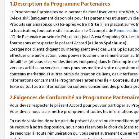
1.Description du Programme Partenaires
Le Programme Partenaires vous permet de monétiser votre site Web, vos 
l'Alexa skill (uniquement disponible pour les partenaires utilisant un 
Produits sur amazon.co.uk) (ci-après votre «
Site
») en plaçant sur votr
la localisation, tout autre site inclus dans le Décompte de
Rémunération
l'ID de Partenaire au sein de l'Alexa skill (via l'Alexa Shopping Kit). Le
fournissons et respecter le présent Accord («
Liens Spéciaux
»).
Lorsque nos clients cliquent ou interagissent avec des Liens Spéciaux p
effectuer une autre action, vous pouvez toucher une rémunération au ti
détaillées (et sous réserve des limites indiquées) dans le Décompte de
vers ces articles ou services, nous pouvons mettre à votre disposition d
contenus marketing et autres outils de création de liens, des interfaces
informations concernant le Programme Partenaires (le «
Contenu du 
texte ou tout autre information ou contenu concernant des produits prop
2.Exigences de Conformité au Programme Partenair
Vous devez respecter le présent Accord pour pouvoir participer au Pr
Vous devez nous transmettre promptement toutes les informations que
En cas de violation de votre part du présent Accord ou de conditions g
ou recours à notre disposition, nous nous réservons le droit de (dans 
de renoncer à) toute rémunération qui vous serait autrement due en ver