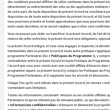
des conditions pouvant différer de celles contenues dans le présent Ac
(directement ou indirectement) des sites ou des applications similaires o
de votre part, de toute disposition du présent Accord ne constituera pa
disposition ou de toute autre disposition du présent Accord, et (d) tou
nous pourrions prendre et toutes approbations que nous pourrions donn
notre seule discrétion, et ne seront valables que si elles sont confirmée
Vous ne pouvez pas céder ou transférer le présent Accord, du fait de la 
réserve de cette restriction, le présent Accord sera obligatoire, opposab
Le présent Accord intègre, et vous vous engagez à respecter, la dernière 
mentionnées dans le présent Accord et toute autre politique s’appliqua
programme Partenaires (les «
Politiques du Programme
»), y compri
contradiction entre le présent Accord et toute Politique du Programme, 
l’accord que vous avez conclu avec une société affiliée d’Amazon dans 
programme séparé. Le présent Accord (y compris les Politiques du Progr
Programme Partenaires, et il supplante tous les accords et discussions 
Chaque fois qu’ils sont utilisés dans le présent Accord, les termes « in
s'entendent sans limitation.
Toutes les informations concernant Amazon ou ses sociétés affiliées 
Partenaires et qui ne relèvent pas du domaine public, ou qui devraient
«
Informations confidentielles
» d’Amazon et demeurent la propriété 
mesure où leur utilisation est raisonnablement nécessaire pour l'appli