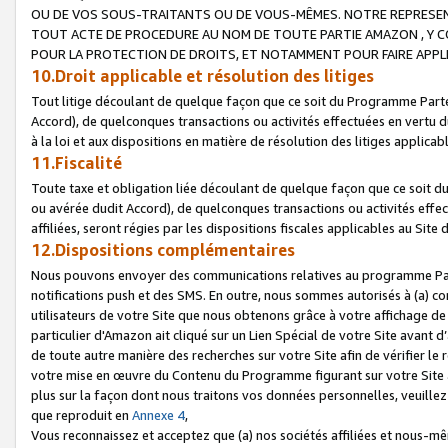
OU DE VOS SOUS-TRAITANTS OU DE VOUS-MÊMES. NOTRE REPRES
TOUT ACTE DE PROCEDURE AU NOM DE TOUTE PARTIE AMAZON , Y CO
POUR LA PROTECTION DE DROITS, ET NOTAMMENT POUR FAIRE APPL
10.Droit applicable et résolution des litiges
Tout litige découlant de quelque façon que ce soit du Programme Parte
Accord), de quelconques transactions ou activités effectuées en vertu d
à la loi et aux dispositions en matière de résolution des litiges applic
11.Fiscalité
Toute taxe et obligation liée découlant de quelque façon que ce soit 
ou avérée dudit Accord), de quelconques transactions ou activités effe
affiliées, seront régies par les dispositions fiscales applicables au Si
12.Dispositions complémentaires
Nous pouvons envoyer des communications relatives au programme Parten
notifications push et des SMS. En outre, nous sommes autorisés à (a) cont
utilisateurs de votre Site que nous obtenons grâce à votre affichage de
particulier d'Amazon ait cliqué sur un Lien Spécial de votre Site avant d
de toute autre manière des recherches sur votre Site afin de vérifier le re
votre mise en œuvre du Contenu du Programme figurant sur votre Site à
plus sur la façon dont nous traitons vos données personnelles, veuille
que reproduit en
Annexe 4
,
Vous reconnaissez et acceptez que (a) nos sociétés affiliées et nous-m