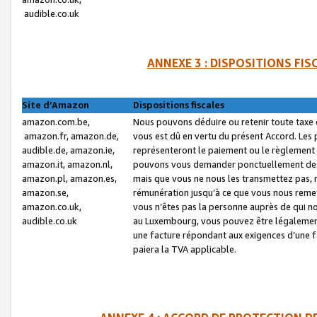
audible.co.uk
ANNEXE 3 : DISPOSITIONS FI
Site d’Amazon
Dispositions fiscales
amazon.com.be,
Nous pouvons déduire ou retenir toute taxe 
amazon.fr, amazon.de,
vous est dû en vertu du présent Accord. Les 
audible.de, amazon.ie,
représenteront le paiement ou le règlement 
amazon.it, amazon.nl,
pouvons vous demander ponctuellement des r
amazon.pl, amazon.es,
mais que vous ne nous les transmettez pas, n
amazon.se,
rémunération jusqu’à ce que vous nous reme
amazon.co.uk,
vous n’êtes pas la personne auprès de qui no
audible.co.uk
au Luxembourg, vous pouvez être légalement 
une facture répondant aux exigences d’une 
paiera la TVA applicable.