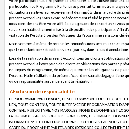
votre participation au Programme Partenaires a été utilisée pour une ac
participation au Programme Partenaires pourrait ternir notre marque ou
obligations relatives au recouvrement des impôts dans le cadre du prése
présent Accord; (g) nous avons précédemment résilié le présent Accord
nous considérons être votre affiliée ou agissant de concert avec vous 
sa version habituellement mise à la disposition des participants. Afin d’é
violation de l’Article 5 ou des Politiques du Programme sera considéré
Nous sommes à même de retenir les rémunérations accumulées et impayée
que le montant correct est bien versé (par ex., dans le cas d’annulations
Lors de la résiliation du présent Accord, tous les droits et obligations 
présent Accord, à l’exception des droits et obligations des parties prévus
Politiques du Programme, de même que toutes les obligations de paiement
l’Accord. Nulle résiliation du présent Accord ne saurait dégager l'une 
ou de responsabilité survenue avant la résiliation.
7.Exclusion de responsabilité
LE PROGRAMME PARTENAIRES, LE SITE D’AMAZON, TOUT PRODUIT ET 
LIEN, TOUT CONTENU, TOUTE INTERFACE DE PROGRAMMATION D'APP
CONTENU PUBLICITAIRE, NOS MARQUES, NOMS DE DOMAINE ET LOGOS
LA TECHNOLOGIE, LES LOGICIELS, FONCTIONS, DOCUMENTS, DONNEES
INFORMATIONS ET CONTENUS FOURNIS OU UTILISES PAR NOUS OU P
CADRE DU PROGRAMME PARTENAIRES (DESIGNES COLLECTIVEMENT LE