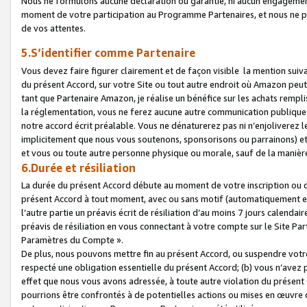
Nous ne formulons aucune déclaration ou garantie, ni aucun engagemen
moment de votre participation au Programme Partenaires, et nous ne p
de vos attentes.
5.S’identifier comme Partenaire
Vous devez faire figurer clairement et de façon visible la mention sui
du présent Accord, sur votre Site ou tout autre endroit où Amazon peut vo
tant que Partenaire Amazon, je réalise un bénéfice sur les achats remplis
la réglementation, vous ne ferez aucune autre communication publique
notre accord écrit préalable. Vous ne dénaturerez pas ni n’enjoliverez 
implicitement que nous vous soutenons, sponsorisons ou parrainons) et v
et vous ou toute autre personne physique ou morale, sauf de la manièr
6.Durée et résiliation
La durée du présent Accord débute au moment de votre inscription ou de
présent Accord à tout moment, avec ou sans motif (automatiquement et sa
l’autre partie un préavis écrit de résiliation d’au moins 7 jours calenda
préavis de résiliation en vous connectant à votre compte sur le Site Par
Paramètres du Compte ».
De plus, nous pouvons mettre fin au présent Accord, ou suspendre votre 
respecté une obligation essentielle du présent Accord; (b) vous n’avez p
effet que nous vous avons adressée, à toute autre violation du présen
pourrions être confrontés à de potentielles actions ou mises en œuvre 