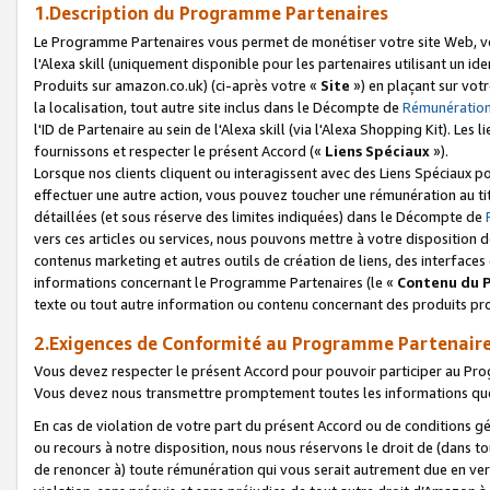
1.Description du Programme Partenaires
Le Programme Partenaires vous permet de monétiser votre site Web, vos 
l'Alexa skill (uniquement disponible pour les partenaires utilisant un 
Produits sur amazon.co.uk) (ci-après votre «
Site
») en plaçant sur votr
la localisation, tout autre site inclus dans le Décompte de
Rémunération
l'ID de Partenaire au sein de l'Alexa skill (via l'Alexa Shopping Kit). Le
fournissons et respecter le présent Accord («
Liens Spéciaux
»).
Lorsque nos clients cliquent ou interagissent avec des Liens Spéciaux p
effectuer une autre action, vous pouvez toucher une rémunération au ti
détaillées (et sous réserve des limites indiquées) dans le Décompte de
vers ces articles ou services, nous pouvons mettre à votre disposition d
contenus marketing et autres outils de création de liens, des interfaces
informations concernant le Programme Partenaires (le «
Contenu du 
texte ou tout autre information ou contenu concernant des produits prop
2.Exigences de Conformité au Programme Partenair
Vous devez respecter le présent Accord pour pouvoir participer au Pr
Vous devez nous transmettre promptement toutes les informations que
En cas de violation de votre part du présent Accord ou de conditions g
ou recours à notre disposition, nous nous réservons le droit de (dans 
de renoncer à) toute rémunération qui vous serait autrement due en ver