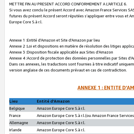
METTRE FIN AU PRESENT ACCORD CONFORMEMENT A L’ARTICLE 6.
Si vous avez conclu le présent Accord avec Amazon France Services SAS 
futures du présent Accord seront réputées s’appliquer entre vous et 
Europe Core S.à r.l.
Annexe 1 :Entité d’Amazon et Site d’Amazon par lieu
Annexe 2 :Loi et dispositions en matière de résolution des litiges appli
Annexe 3 :Disposition fiscale applicable aux Sites d’Amazon
Annexe 4 :Accord de protection des données personnelles par Sites d
Dans ces annexes, les traductions sont fournies à titre indicatif uniquem
version anglaise de ces documents prévaut en cas de contradiction.
ANNEXE 1 : ENTITE D’A
Lieu
Entité d’Amazon
Belgique
Amazon Europe Core S.à r.l.
France
Amazon Europe Core S.à r.l.(ou Amazon France Services 
Allemagne
Amazon Europe Core S.à r.l.
Irlande
Amazon Europe Core S.à r.l.