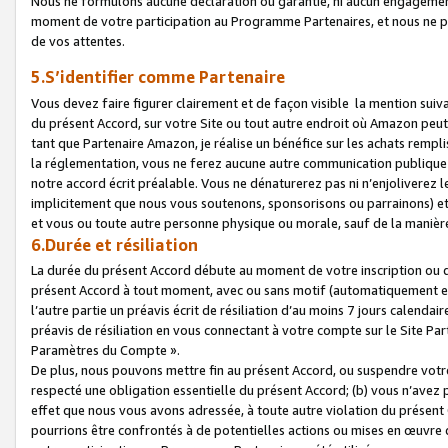
Nous ne formulons aucune déclaration ou garantie, ni aucun engagemen
moment de votre participation au Programme Partenaires, et nous ne p
de vos attentes.
5.S’identifier comme Partenaire
Vous devez faire figurer clairement et de façon visible la mention sui
du présent Accord, sur votre Site ou tout autre endroit où Amazon peut vo
tant que Partenaire Amazon, je réalise un bénéfice sur les achats remplis
la réglementation, vous ne ferez aucune autre communication publique
notre accord écrit préalable. Vous ne dénaturerez pas ni n’enjoliverez 
implicitement que nous vous soutenons, sponsorisons ou parrainons) et v
et vous ou toute autre personne physique ou morale, sauf de la manièr
6.Durée et résiliation
La durée du présent Accord débute au moment de votre inscription ou de
présent Accord à tout moment, avec ou sans motif (automatiquement et sa
l’autre partie un préavis écrit de résiliation d’au moins 7 jours calenda
préavis de résiliation en vous connectant à votre compte sur le Site Par
Paramètres du Compte ».
De plus, nous pouvons mettre fin au présent Accord, ou suspendre votre 
respecté une obligation essentielle du présent Accord; (b) vous n’avez p
effet que nous vous avons adressée, à toute autre violation du présen
pourrions être confrontés à de potentielles actions ou mises en œuvre 