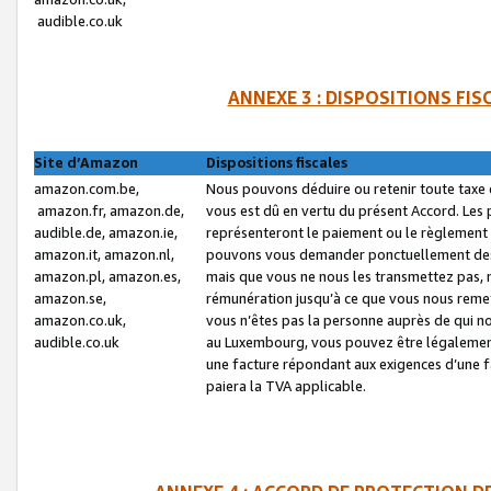
audible.co.uk
ANNEXE 3 : DISPOSITIONS FI
Site d’Amazon
Dispositions fiscales
amazon.com.be,
Nous pouvons déduire ou retenir toute taxe 
amazon.fr, amazon.de,
vous est dû en vertu du présent Accord. Les 
audible.de, amazon.ie,
représenteront le paiement ou le règlement 
amazon.it, amazon.nl,
pouvons vous demander ponctuellement des r
amazon.pl, amazon.es,
mais que vous ne nous les transmettez pas, n
amazon.se,
rémunération jusqu’à ce que vous nous reme
amazon.co.uk,
vous n’êtes pas la personne auprès de qui no
audible.co.uk
au Luxembourg, vous pouvez être légalement 
une facture répondant aux exigences d’une 
paiera la TVA applicable.