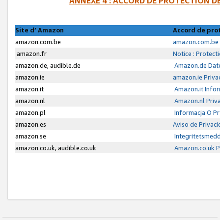
ANNEXE 4 : ACCORD DE PROTECTION 
Site d’ Amazon
Accord de pro
amazon.com.be
amazon.com.be 
amazon.fr
Notice : Protect
amazon.de, audible.de
Amazon.de Date
amazon.ie
amazon.ie Priva
amazon.it
Amazon.it Infor
amazon.nl
Amazon.nl Priva
amazon.pl
Informacja O P
amazon.es
Aviso de Privac
amazon.se
Integritetsmed
amazon.co.uk, audible.co.uk
Amazon.co.uk Pr