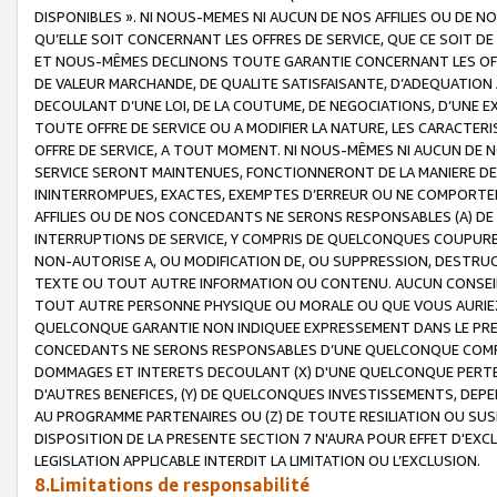
DISPONIBLES ». NI NOUS-MEMES NI AUCUN DE NOS AFFILIES OU D
QU’ELLE SOIT CONCERNANT LES OFFRES DE SERVICE, QUE CE SOIT DE
ET NOUS-MÊMES DECLINONS TOUTE GARANTIE CONCERNANT LES OFFRE
DE VALEUR MARCHANDE, DE QUALITE SATISFAISANTE, D’ADEQUATION
DECOULANT D’UNE LOI, DE LA COUTUME, DE NEGOCIATIONS, D’UNE
TOUTE OFFRE DE SERVICE OU A MODIFIER LA NATURE, LES CARACTERI
OFFRE DE SERVICE, A TOUT MOMENT. NI NOUS-MÊMES NI AUCUN DE 
SERVICE SERONT MAINTENUES, FONCTIONNERONT DE LA MANIERE DECR
ININTERROMPUES, EXACTES, EXEMPTES D’ERREUR OU NE COMPORT
AFFILIES OU DE NOS CONCEDANTS NE SERONS RESPONSABLES (A) DE
INTERRUPTIONS DE SERVICE, Y COMPRIS DE QUELCONQUES COUPURE
NON-AUTORISE A, OU MODIFICATION DE, OU SUPPRESSION, DESTRUC
TEXTE OU TOUT AUTRE INFORMATION OU CONTENU. AUCUN CONSEIL 
TOUT AUTRE PERSONNE PHYSIQUE OU MORALE OU QUE VOUS AURIEZ 
QUELCONQUE GARANTIE NON INDIQUEE EXPRESSEMENT DANS LE PRES
CONCEDANTS NE SERONS RESPONSABLES D’UNE QUELCONQUE COM
DOMMAGES ET INTERETS DECOULANT (X) D'UNE QUELCONQUE PERTE D
D'AUTRES BENEFICES, (Y) DE QUELCONQUES INVESTISSEMENTS, DEP
AU PROGRAMME PARTENAIRES OU (Z) DE TOUTE RESILIATION OU SU
DISPOSITION DE LA PRESENTE SECTION 7 N'AURA POUR EFFET D'EXC
LEGISLATION APPLICABLE INTERDIT LA LIMITATION OU L’EXCLUSION.
8.Limitations de responsabilité