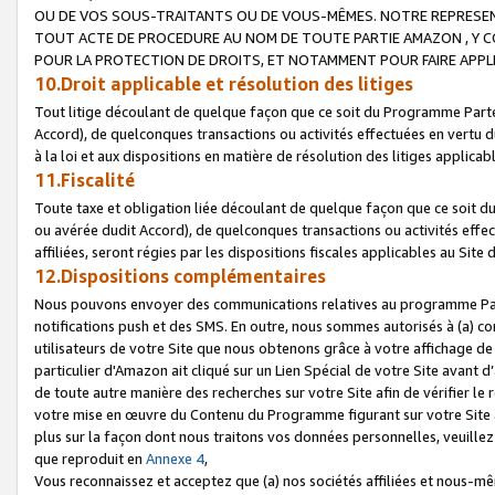
OU DE VOS SOUS-TRAITANTS OU DE VOUS-MÊMES. NOTRE REPRES
TOUT ACTE DE PROCEDURE AU NOM DE TOUTE PARTIE AMAZON , Y CO
POUR LA PROTECTION DE DROITS, ET NOTAMMENT POUR FAIRE APPL
10.Droit applicable et résolution des litiges
Tout litige découlant de quelque façon que ce soit du Programme Parte
Accord), de quelconques transactions ou activités effectuées en vertu d
à la loi et aux dispositions en matière de résolution des litiges applic
11.Fiscalité
Toute taxe et obligation liée découlant de quelque façon que ce soit 
ou avérée dudit Accord), de quelconques transactions ou activités effe
affiliées, seront régies par les dispositions fiscales applicables au Si
12.Dispositions complémentaires
Nous pouvons envoyer des communications relatives au programme Parten
notifications push et des SMS. En outre, nous sommes autorisés à (a) cont
utilisateurs de votre Site que nous obtenons grâce à votre affichage de
particulier d'Amazon ait cliqué sur un Lien Spécial de votre Site avant d
de toute autre manière des recherches sur votre Site afin de vérifier le re
votre mise en œuvre du Contenu du Programme figurant sur votre Site à
plus sur la façon dont nous traitons vos données personnelles, veuille
que reproduit en
Annexe 4
,
Vous reconnaissez et acceptez que (a) nos sociétés affiliées et nous-m