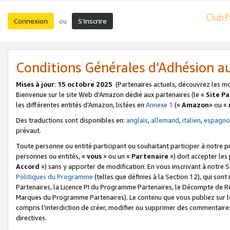
Connexion
S’inscrire
ou
Conditions Générales d’Adhésion 
Mises à jour
:
15 octobre 2025
(Partenaires actuels, découvrez les m
Bienvenue sur le site Web d’Amazon dédié aux partenaires (le «
Site P
les différentes entités d’Amazon, listées en
Annexe 1
(«
Amazon
» ou «
Des traductions sont disponibles en:
anglais
,
allemand
,
italien
,
espagno
prévaut.
Toute personne ou entité participant ou souhaitant participer à notre 
personnes ou entités, «
vous
» ou un «
Partenaire
») doit accepter le
Accord
») sans y apporter de modification. En vous inscrivant à notre Si
Politiques du Programme
(telles que définies à la Section 12), qui so
Partenaires, la Licence PI du Programme Partenaires, le Décompte de 
Marques du Programme Partenaires). Le contenu que vous publiez sur l
compris l'interdiction de créer, modifier ou supprimer des commentaires
directives.