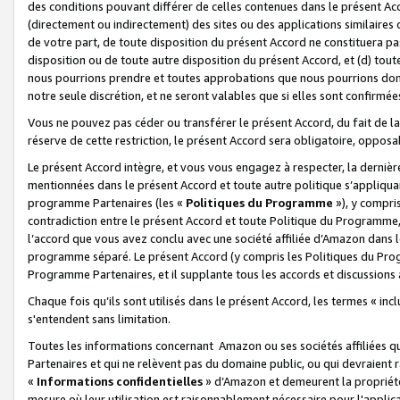
des conditions pouvant différer de celles contenues dans le présent Ac
(directement ou indirectement) des sites ou des applications similaires o
de votre part, de toute disposition du présent Accord ne constituera pa
disposition ou de toute autre disposition du présent Accord, et (d) tou
nous pourrions prendre et toutes approbations que nous pourrions donn
notre seule discrétion, et ne seront valables que si elles sont confirmée
Vous ne pouvez pas céder ou transférer le présent Accord, du fait de la 
réserve de cette restriction, le présent Accord sera obligatoire, opposab
Le présent Accord intègre, et vous vous engagez à respecter, la dernière 
mentionnées dans le présent Accord et toute autre politique s’appliqua
programme Partenaires (les «
Politiques du Programme
»), y compri
contradiction entre le présent Accord et toute Politique du Programme, 
l’accord que vous avez conclu avec une société affiliée d’Amazon dans 
programme séparé. Le présent Accord (y compris les Politiques du Progr
Programme Partenaires, et il supplante tous les accords et discussions 
Chaque fois qu’ils sont utilisés dans le présent Accord, les termes « in
s'entendent sans limitation.
Toutes les informations concernant Amazon ou ses sociétés affiliées 
Partenaires et qui ne relèvent pas du domaine public, ou qui devraient
«
Informations confidentielles
» d’Amazon et demeurent la propriété 
mesure où leur utilisation est raisonnablement nécessaire pour l'appli