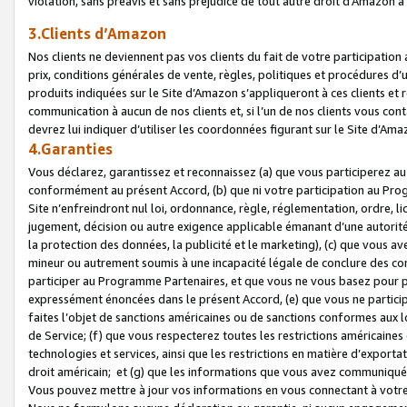
violation, sans préavis et sans préjudice de tout autre droit d’Amazo
3.Clients d’Amazon
Nos clients ne deviennent pas vos clients du fait de votre participati
prix, conditions générales de vente, règles, politiques et procédures d’u
produits indiquées sur le Site d’Amazon s’appliqueront à ces clients et
communication à aucun de nos clients et, si l’un de nos clients vous co
devrez lui indiquer d’utiliser les coordonnées figurant sur le Site d’Ama
4.Garanties
Vous déclarez, garantissez et reconnaissez (a) que vous participerez a
conformément au présent Accord, (b) que ni votre participation au Prog
Site n’enfreindront nul loi, ordonnance, règle, réglementation, ordre, li
jugement, décision ou autre exigence applicable émanant d’une autori
la protection des données, la publicité et le marketing), (c) que vous 
mineur ou autrement soumis à une incapacité légale de conclure des con
participer au Programme Partenaires, et que vous ne vous basez pour pr
expressément énoncées dans le présent Accord, (e) que vous ne particip
faites l’objet de sanctions américaines ou de sanctions conformes aux 
de Service; (f) que vous respecterez toutes les restrictions américaines
technologies et services, ainsi que les restrictions en matière d’exporta
droit américain; et (g) que les informations que vous avez communiqué
Vous pouvez mettre à jour vos informations en vous connectant à votre