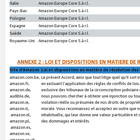
Italie
Amazon Europe Core S.à r.l.
Pays-Bas
Amazon Europe Core S.à r.l.
Pologne
Amazon Europe Core S.à r.l.
Espagne
Amazon Europe Core S.à r.l.
Suède
Amazon Europe Core S.à r.l.
Royaume-Uni
Amazon Europe Core S.à r.l.
ANNEXE 2 : LOI ET DISPOSITIONS EN MATIERE DE
Site d’Amazon
Loi et dispositions en matière de résolution des 
amazon.com.be,
Le présent Accord, ainsi que tout litige quel qu’il soi
amazon.fr,
en excluant l’application des règles de conflits de l
amazon.de,
exclusive des tribunaux de la circonscription judiciai
audible.de,
nous pouvons chercher à obtenir une injonction ou tou
amazon.ie,
violation réelle ou présumée de nos droits de proprié
amazon.it,
morale. Vous reconnaissez et acceptez en outre que n
amazon.nl,
inhabituelle, qui leur donne une valeur particulière 
amazon.pl,
des dommages et intérêts.
amazon.es,
amazon.se,
amazon.co.uk,