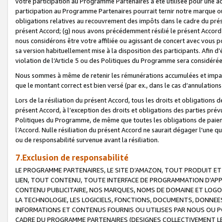
votre participation au Programme Partenaires a été utilisée pour une ac
participation au Programme Partenaires pourrait ternir notre marque ou
obligations relatives au recouvrement des impôts dans le cadre du prése
présent Accord; (g) nous avons précédemment résilié le présent Accord
nous considérons être votre affiliée ou agissant de concert avec vous 
sa version habituellement mise à la disposition des participants. Afin d’é
violation de l’Article 5 ou des Politiques du Programme sera considéré
Nous sommes à même de retenir les rémunérations accumulées et impayée
que le montant correct est bien versé (par ex., dans le cas d’annulations
Lors de la résiliation du présent Accord, tous les droits et obligations 
présent Accord, à l’exception des droits et obligations des parties prévus
Politiques du Programme, de même que toutes les obligations de paiement
l’Accord. Nulle résiliation du présent Accord ne saurait dégager l'une 
ou de responsabilité survenue avant la résiliation.
7.Exclusion de responsabilité
LE PROGRAMME PARTENAIRES, LE SITE D’AMAZON, TOUT PRODUIT ET 
LIEN, TOUT CONTENU, TOUTE INTERFACE DE PROGRAMMATION D'APP
CONTENU PUBLICITAIRE, NOS MARQUES, NOMS DE DOMAINE ET LOGOS
LA TECHNOLOGIE, LES LOGICIELS, FONCTIONS, DOCUMENTS, DONNEES
INFORMATIONS ET CONTENUS FOURNIS OU UTILISES PAR NOUS OU P
CADRE DU PROGRAMME PARTENAIRES (DESIGNES COLLECTIVEMENT LE