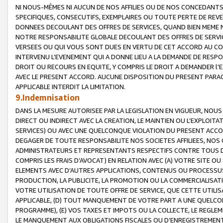
NI NOUS-MÊMES NI AUCUN DE NOS AFFILIES OU DE NOS CONCEDANT
SPECIFIQUES, CONSECUTIFS, EXEMPLAIRES OU TOUTE PERTE DE REVE
DONNEES DECOULANT DES OFFRES DE SERVICES, QUAND BIEN MEME N
NOTRE RESPONSABILITE GLOBALE DECOULANT DES OFFRES DE SERVI
VERSEES OU QUI VOUS SONT DUES EN VERTU DE CET ACCORD AU CO
INTERVENU L’EVENEMENT QUI A DONNE LIEU A LA DEMANDE DE RESP
DROIT OU RECOURS EN EQUITE, Y COMPRIS LE DROIT A DEMANDER l'
AVEC LE PRESENT ACCORD. AUCUNE DISPOSITION DU PRESENT PARAG
APPLICABLE INTERDIT LA LIMITATION.
9.Indemnisation
DANS LA MESURE AUTORISEE PAR LA LEGISLATION EN VIGUEUR, NO
DIRECT OU INDIRECT AVEC LA CREATION, LE MAINTIEN OU L’EXPLOIT
SERVICES) OU AVEC UNE QUELCONQUE VIOLATION DU PRESENT ACCO
DEGAGER DE TOUTE RESPONSABILITE NOS SOCIETES AFFILIEES, NOS 
ADMINISTRATEURS ET REPRESENTANTS RESPECTIFS CONTRE TOUS D
COMPRIS LES FRAIS D’AVOCAT) EN RELATION AVEC (A) VOTRE SITE O
ELEMENTS AVEC D’AUTRES APPLICATIONS, CONTENUS OU PROCESSUS, (
PRODUCTION, LA PUBLICITE, LA PROMOTION OU LA COMMERCIALISAT
VOTRE UTILISATION DE TOUTE OFFRE DE SERVICE, QUE CETTE UTILI
APPLICABLE, (D) TOUT MANQUEMENT DE VOTRE PART A UNE QUELCO
PROGRAMME), (E) VOS TAXES ET IMPOTS OU LA COLLECTE, LE REGLE
LE MANQUEMENT AUX OBLIGATIONS FISCALES OU D’ENREGISTREMENT 