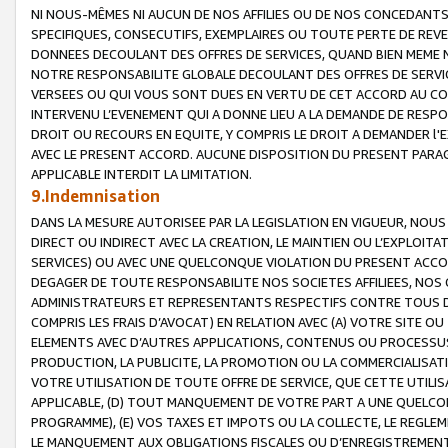
NI NOUS-MÊMES NI AUCUN DE NOS AFFILIES OU DE NOS CONCEDANT
SPECIFIQUES, CONSECUTIFS, EXEMPLAIRES OU TOUTE PERTE DE REVE
DONNEES DECOULANT DES OFFRES DE SERVICES, QUAND BIEN MEME N
NOTRE RESPONSABILITE GLOBALE DECOULANT DES OFFRES DE SERVI
VERSEES OU QUI VOUS SONT DUES EN VERTU DE CET ACCORD AU CO
INTERVENU L’EVENEMENT QUI A DONNE LIEU A LA DEMANDE DE RESP
DROIT OU RECOURS EN EQUITE, Y COMPRIS LE DROIT A DEMANDER l'
AVEC LE PRESENT ACCORD. AUCUNE DISPOSITION DU PRESENT PARAG
APPLICABLE INTERDIT LA LIMITATION.
9.Indemnisation
DANS LA MESURE AUTORISEE PAR LA LEGISLATION EN VIGUEUR, NO
DIRECT OU INDIRECT AVEC LA CREATION, LE MAINTIEN OU L’EXPLOIT
SERVICES) OU AVEC UNE QUELCONQUE VIOLATION DU PRESENT ACCO
DEGAGER DE TOUTE RESPONSABILITE NOS SOCIETES AFFILIEES, NOS 
ADMINISTRATEURS ET REPRESENTANTS RESPECTIFS CONTRE TOUS D
COMPRIS LES FRAIS D’AVOCAT) EN RELATION AVEC (A) VOTRE SITE O
ELEMENTS AVEC D’AUTRES APPLICATIONS, CONTENUS OU PROCESSUS, (
PRODUCTION, LA PUBLICITE, LA PROMOTION OU LA COMMERCIALISAT
VOTRE UTILISATION DE TOUTE OFFRE DE SERVICE, QUE CETTE UTILI
APPLICABLE, (D) TOUT MANQUEMENT DE VOTRE PART A UNE QUELCO
PROGRAMME), (E) VOS TAXES ET IMPOTS OU LA COLLECTE, LE REGLE
LE MANQUEMENT AUX OBLIGATIONS FISCALES OU D’ENREGISTREMENT 