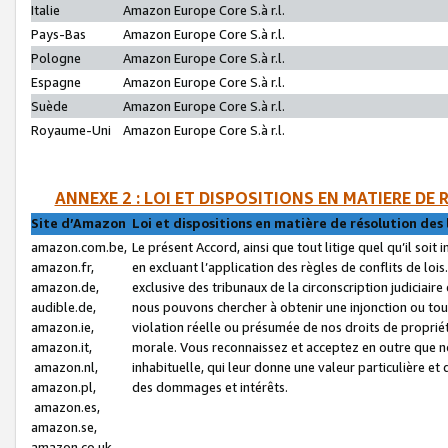
Italie
Amazon Europe Core S.à r.l.
Pays-Bas
Amazon Europe Core S.à r.l.
Pologne
Amazon Europe Core S.à r.l.
Espagne
Amazon Europe Core S.à r.l.
Suède
Amazon Europe Core S.à r.l.
Royaume-Uni
Amazon Europe Core S.à r.l.
ANNEXE 2 : LOI ET DISPOSITIONS EN MATIERE DE
Site d’Amazon
Loi et dispositions en matière de résolution des 
amazon.com.be,
Le présent Accord, ainsi que tout litige quel qu’il soi
amazon.fr,
en excluant l’application des règles de conflits de l
amazon.de,
exclusive des tribunaux de la circonscription judiciai
audible.de,
nous pouvons chercher à obtenir une injonction ou tou
amazon.ie,
violation réelle ou présumée de nos droits de proprié
amazon.it,
morale. Vous reconnaissez et acceptez en outre que n
amazon.nl,
inhabituelle, qui leur donne une valeur particulière 
amazon.pl,
des dommages et intérêts.
amazon.es,
amazon.se,
amazon.co.uk,