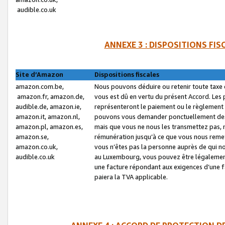
audible.co.uk
ANNEXE 3 : DISPOSITIONS FI
Site d’Amazon
Dispositions fiscales
amazon.com.be,
Nous pouvons déduire ou retenir toute taxe 
amazon.fr, amazon.de,
vous est dû en vertu du présent Accord. Les 
audible.de, amazon.ie,
représenteront le paiement ou le règlement 
amazon.it, amazon.nl,
pouvons vous demander ponctuellement des r
amazon.pl, amazon.es,
mais que vous ne nous les transmettez pas, n
amazon.se,
rémunération jusqu’à ce que vous nous reme
amazon.co.uk,
vous n’êtes pas la personne auprès de qui no
audible.co.uk
au Luxembourg, vous pouvez être légalement 
une facture répondant aux exigences d’une 
paiera la TVA applicable.