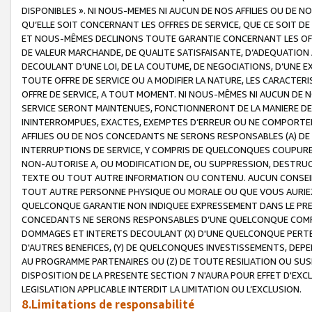
DISPONIBLES ». NI NOUS-MEMES NI AUCUN DE NOS AFFILIES OU D
QU’ELLE SOIT CONCERNANT LES OFFRES DE SERVICE, QUE CE SOIT DE
ET NOUS-MÊMES DECLINONS TOUTE GARANTIE CONCERNANT LES OFFRE
DE VALEUR MARCHANDE, DE QUALITE SATISFAISANTE, D’ADEQUATION
DECOULANT D’UNE LOI, DE LA COUTUME, DE NEGOCIATIONS, D’UNE
TOUTE OFFRE DE SERVICE OU A MODIFIER LA NATURE, LES CARACTERI
OFFRE DE SERVICE, A TOUT MOMENT. NI NOUS-MÊMES NI AUCUN DE 
SERVICE SERONT MAINTENUES, FONCTIONNERONT DE LA MANIERE DECR
ININTERROMPUES, EXACTES, EXEMPTES D’ERREUR OU NE COMPORT
AFFILIES OU DE NOS CONCEDANTS NE SERONS RESPONSABLES (A) DE
INTERRUPTIONS DE SERVICE, Y COMPRIS DE QUELCONQUES COUPURE
NON-AUTORISE A, OU MODIFICATION DE, OU SUPPRESSION, DESTRUC
TEXTE OU TOUT AUTRE INFORMATION OU CONTENU. AUCUN CONSEIL 
TOUT AUTRE PERSONNE PHYSIQUE OU MORALE OU QUE VOUS AURIEZ 
QUELCONQUE GARANTIE NON INDIQUEE EXPRESSEMENT DANS LE PRES
CONCEDANTS NE SERONS RESPONSABLES D’UNE QUELCONQUE COM
DOMMAGES ET INTERETS DECOULANT (X) D'UNE QUELCONQUE PERTE D
D'AUTRES BENEFICES, (Y) DE QUELCONQUES INVESTISSEMENTS, DEP
AU PROGRAMME PARTENAIRES OU (Z) DE TOUTE RESILIATION OU SU
DISPOSITION DE LA PRESENTE SECTION 7 N'AURA POUR EFFET D'EXC
LEGISLATION APPLICABLE INTERDIT LA LIMITATION OU L’EXCLUSION.
8.Limitations de responsabilité