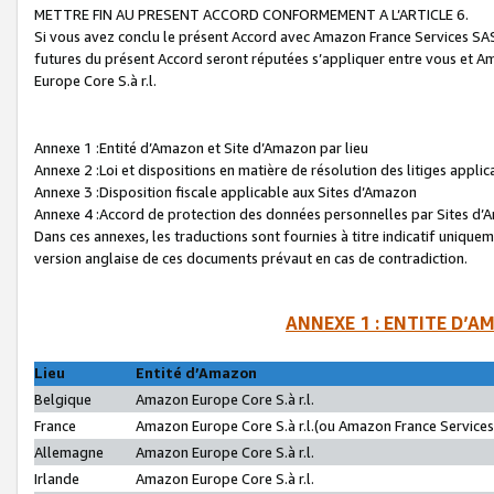
METTRE FIN AU PRESENT ACCORD CONFORMEMENT A L’ARTICLE 6.
Si vous avez conclu le présent Accord avec Amazon France Services SAS 
futures du présent Accord seront réputées s’appliquer entre vous et 
Europe Core S.à r.l.
Annexe 1 :Entité d’Amazon et Site d’Amazon par lieu
Annexe 2 :Loi et dispositions en matière de résolution des litiges appli
Annexe 3 :Disposition fiscale applicable aux Sites d’Amazon
Annexe 4 :Accord de protection des données personnelles par Sites d
Dans ces annexes, les traductions sont fournies à titre indicatif uniquem
version anglaise de ces documents prévaut en cas de contradiction.
ANNEXE 1 : ENTITE D’A
Lieu
Entité d’Amazon
Belgique
Amazon Europe Core S.à r.l.
France
Amazon Europe Core S.à r.l.(ou Amazon France Services 
Allemagne
Amazon Europe Core S.à r.l.
Irlande
Amazon Europe Core S.à r.l.