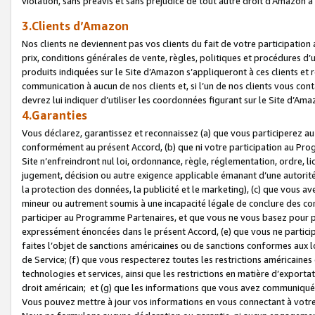
violation, sans préavis et sans préjudice de tout autre droit d’Amazo
3.Clients d’Amazon
Nos clients ne deviennent pas vos clients du fait de votre participati
prix, conditions générales de vente, règles, politiques et procédures d’u
produits indiquées sur le Site d’Amazon s’appliqueront à ces clients et
communication à aucun de nos clients et, si l’un de nos clients vous co
devrez lui indiquer d’utiliser les coordonnées figurant sur le Site d’Ama
4.Garanties
Vous déclarez, garantissez et reconnaissez (a) que vous participerez a
conformément au présent Accord, (b) que ni votre participation au Prog
Site n’enfreindront nul loi, ordonnance, règle, réglementation, ordre, li
jugement, décision ou autre exigence applicable émanant d’une autori
la protection des données, la publicité et le marketing), (c) que vous 
mineur ou autrement soumis à une incapacité légale de conclure des con
participer au Programme Partenaires, et que vous ne vous basez pour pr
expressément énoncées dans le présent Accord, (e) que vous ne particip
faites l’objet de sanctions américaines ou de sanctions conformes aux 
de Service; (f) que vous respecterez toutes les restrictions américaines
technologies et services, ainsi que les restrictions en matière d’exporta
droit américain; et (g) que les informations que vous avez communiqué
Vous pouvez mettre à jour vos informations en vous connectant à votre