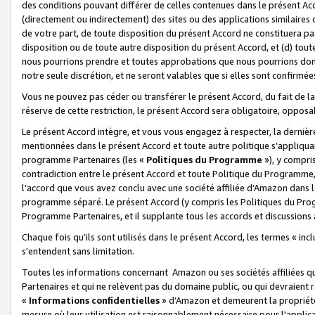
des conditions pouvant différer de celles contenues dans le présent Ac
(directement ou indirectement) des sites ou des applications similaires o
de votre part, de toute disposition du présent Accord ne constituera pa
disposition ou de toute autre disposition du présent Accord, et (d) tou
nous pourrions prendre et toutes approbations que nous pourrions donn
notre seule discrétion, et ne seront valables que si elles sont confirmée
Vous ne pouvez pas céder ou transférer le présent Accord, du fait de la 
réserve de cette restriction, le présent Accord sera obligatoire, opposab
Le présent Accord intègre, et vous vous engagez à respecter, la dernière 
mentionnées dans le présent Accord et toute autre politique s’appliqua
programme Partenaires (les «
Politiques du Programme
»), y compri
contradiction entre le présent Accord et toute Politique du Programme, 
l’accord que vous avez conclu avec une société affiliée d’Amazon dans 
programme séparé. Le présent Accord (y compris les Politiques du Progr
Programme Partenaires, et il supplante tous les accords et discussions 
Chaque fois qu’ils sont utilisés dans le présent Accord, les termes « in
s'entendent sans limitation.
Toutes les informations concernant Amazon ou ses sociétés affiliées 
Partenaires et qui ne relèvent pas du domaine public, ou qui devraient
«
Informations confidentielles
» d’Amazon et demeurent la propriété 
mesure où leur utilisation est raisonnablement nécessaire pour l'appli