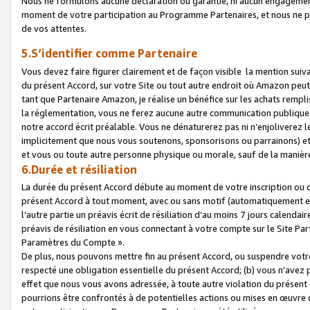
Nous ne formulons aucune déclaration ou garantie, ni aucun engagemen
moment de votre participation au Programme Partenaires, et nous ne p
de vos attentes.
5.S’identifier comme Partenaire
Vous devez faire figurer clairement et de façon visible la mention sui
du présent Accord, sur votre Site ou tout autre endroit où Amazon peut vo
tant que Partenaire Amazon, je réalise un bénéfice sur les achats remplis
la réglementation, vous ne ferez aucune autre communication publique
notre accord écrit préalable. Vous ne dénaturerez pas ni n’enjoliverez 
implicitement que nous vous soutenons, sponsorisons ou parrainons) et v
et vous ou toute autre personne physique ou morale, sauf de la manièr
6.Durée et résiliation
La durée du présent Accord débute au moment de votre inscription ou de
présent Accord à tout moment, avec ou sans motif (automatiquement et sa
l’autre partie un préavis écrit de résiliation d’au moins 7 jours calenda
préavis de résiliation en vous connectant à votre compte sur le Site Par
Paramètres du Compte ».
De plus, nous pouvons mettre fin au présent Accord, ou suspendre votre 
respecté une obligation essentielle du présent Accord; (b) vous n’avez p
effet que nous vous avons adressée, à toute autre violation du présen
pourrions être confrontés à de potentielles actions ou mises en œuvre 