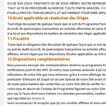
OU DE VOS SOUS-TRAITANTS OU DE VOUS-MÊMES. NOTRE REPRES
TOUT ACTE DE PROCEDURE AU NOM DE TOUTE PARTIE AMAZON , Y CO
POUR LA PROTECTION DE DROITS, ET NOTAMMENT POUR FAIRE APPL
10.Droit applicable et résolution des litiges
Tout litige découlant de quelque façon que ce soit du Programme Parte
Accord), de quelconques transactions ou activités effectuées en vertu d
à la loi et aux dispositions en matière de résolution des litiges applic
11.Fiscalité
Toute taxe et obligation liée découlant de quelque façon que ce soit 
ou avérée dudit Accord), de quelconques transactions ou activités effe
affiliées, seront régies par les dispositions fiscales applicables au Si
12.Dispositions complémentaires
Nous pouvons envoyer des communications relatives au programme Parten
notifications push et des SMS. En outre, nous sommes autorisés à (a) cont
utilisateurs de votre Site que nous obtenons grâce à votre affichage de
particulier d'Amazon ait cliqué sur un Lien Spécial de votre Site avant d
de toute autre manière des recherches sur votre Site afin de vérifier le re
votre mise en œuvre du Contenu du Programme figurant sur votre Site à
plus sur la façon dont nous traitons vos données personnelles, veuille
que reproduit en
Annexe 4
,
Vous reconnaissez et acceptez que (a) nos sociétés affiliées et nous-m