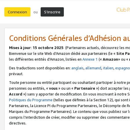
Connexion
S’inscrire
ou
Conditions Générales d’Adhésion 
Mises à jour
:
15 octobre 2025
(Partenaires actuels, découvrez les m
Bienvenue sur le site Web d’Amazon dédié aux partenaires (le «
Site P
les différentes entités d’Amazon, listées en
Annexe 1
(«
Amazon
» ou «
Des traductions sont disponibles en:
anglais
,
allemand
,
italien
,
espagno
prévaut.
Toute personne ou entité participant ou souhaitant participer à notre 
personnes ou entités, «
vous
» ou un «
Partenaire
») doit accepter le
Accord
») sans y apporter de modification. En vous inscrivant à notre Si
Politiques du Programme
(telles que définies à la Section 12), qui so
Partenaires, la Licence PI du Programme Partenaires, le Décompte de 
Marques du Programme Partenaires). Le contenu que vous publiez sur l
compris l'interdiction de créer, modifier ou supprimer des commentaires
directives.