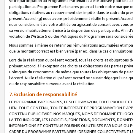
votre participation au Programme Partenaires a été utilisée pour une ac
participation au Programme Partenaires pourrait ternir notre marque ou
obligations relatives au recouvrement des impôts dans le cadre du prése
présent Accord; (g) nous avons précédemment résilié le présent Accord
nous considérons être votre affiliée ou agissant de concert avec vous 
sa version habituellement mise à la disposition des participants. Afin d’é
violation de l’Article 5 ou des Politiques du Programme sera considéré
Nous sommes à même de retenir les rémunérations accumulées et impayée
que le montant correct est bien versé (par ex., dans le cas d’annulations
Lors de la résiliation du présent Accord, tous les droits et obligations 
présent Accord, à l’exception des droits et obligations des parties prévus
Politiques du Programme, de même que toutes les obligations de paiement
l’Accord. Nulle résiliation du présent Accord ne saurait dégager l'une 
ou de responsabilité survenue avant la résiliation.
7.Exclusion de responsabilité
LE PROGRAMME PARTENAIRES, LE SITE D’AMAZON, TOUT PRODUIT ET 
LIEN, TOUT CONTENU, TOUTE INTERFACE DE PROGRAMMATION D'APP
CONTENU PUBLICITAIRE, NOS MARQUES, NOMS DE DOMAINE ET LOGOS
LA TECHNOLOGIE, LES LOGICIELS, FONCTIONS, DOCUMENTS, DONNEES
INFORMATIONS ET CONTENUS FOURNIS OU UTILISES PAR NOUS OU P
CADRE DU PROGRAMME PARTENAIRES (DESIGNES COLLECTIVEMENT LE