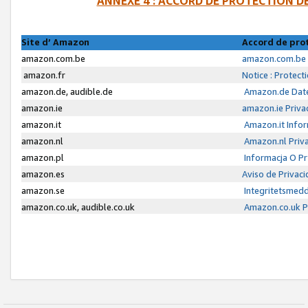
ANNEXE 4 : ACCORD DE PROTECTION 
Site d’ Amazon
Accord de pro
amazon.com.be
amazon.com.be 
amazon.fr
Notice : Protect
amazon.de, audible.de
Amazon.de Date
amazon.ie
amazon.ie Priva
amazon.it
Amazon.it Infor
amazon.nl
Amazon.nl Priva
amazon.pl
Informacja O P
amazon.es
Aviso de Privac
amazon.se
Integritetsmed
amazon.co.uk, audible.co.uk
Amazon.co.uk Pr