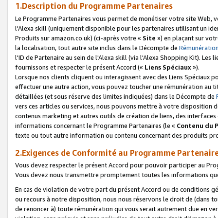
1.Description du Programme Partenaires
Le Programme Partenaires vous permet de monétiser votre site Web, vos 
l'Alexa skill (uniquement disponible pour les partenaires utilisant un 
Produits sur amazon.co.uk) (ci-après votre «
Site
») en plaçant sur votr
la localisation, tout autre site inclus dans le Décompte de
Rémunération
l'ID de Partenaire au sein de l'Alexa skill (via l'Alexa Shopping Kit). Le
fournissons et respecter le présent Accord («
Liens Spéciaux
»).
Lorsque nos clients cliquent ou interagissent avec des Liens Spéciaux p
effectuer une autre action, vous pouvez toucher une rémunération au ti
détaillées (et sous réserve des limites indiquées) dans le Décompte de
vers ces articles ou services, nous pouvons mettre à votre disposition d
contenus marketing et autres outils de création de liens, des interfaces
informations concernant le Programme Partenaires (le «
Contenu du 
texte ou tout autre information ou contenu concernant des produits prop
2.Exigences de Conformité au Programme Partenair
Vous devez respecter le présent Accord pour pouvoir participer au Pr
Vous devez nous transmettre promptement toutes les informations que
En cas de violation de votre part du présent Accord ou de conditions g
ou recours à notre disposition, nous nous réservons le droit de (dans 
de renoncer à) toute rémunération qui vous serait autrement due en ver