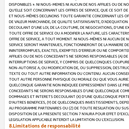
DISPONIBLES ». NI NOUS-MEMES NI AUCUN DE NOS AFFILIES OU D
QU’ELLE SOIT CONCERNANT LES OFFRES DE SERVICE, QUE CE SOIT DE
ET NOUS-MÊMES DECLINONS TOUTE GARANTIE CONCERNANT LES OFFRE
DE VALEUR MARCHANDE, DE QUALITE SATISFAISANTE, D’ADEQUATION
DECOULANT D’UNE LOI, DE LA COUTUME, DE NEGOCIATIONS, D’UNE
TOUTE OFFRE DE SERVICE OU A MODIFIER LA NATURE, LES CARACTERI
OFFRE DE SERVICE, A TOUT MOMENT. NI NOUS-MÊMES NI AUCUN DE 
SERVICE SERONT MAINTENUES, FONCTIONNERONT DE LA MANIERE DECR
ININTERROMPUES, EXACTES, EXEMPTES D’ERREUR OU NE COMPORT
AFFILIES OU DE NOS CONCEDANTS NE SERONS RESPONSABLES (A) DE
INTERRUPTIONS DE SERVICE, Y COMPRIS DE QUELCONQUES COUPURE
NON-AUTORISE A, OU MODIFICATION DE, OU SUPPRESSION, DESTRUC
TEXTE OU TOUT AUTRE INFORMATION OU CONTENU. AUCUN CONSEIL 
TOUT AUTRE PERSONNE PHYSIQUE OU MORALE OU QUE VOUS AURIEZ 
QUELCONQUE GARANTIE NON INDIQUEE EXPRESSEMENT DANS LE PRES
CONCEDANTS NE SERONS RESPONSABLES D’UNE QUELCONQUE COM
DOMMAGES ET INTERETS DECOULANT (X) D'UNE QUELCONQUE PERTE D
D'AUTRES BENEFICES, (Y) DE QUELCONQUES INVESTISSEMENTS, DEP
AU PROGRAMME PARTENAIRES OU (Z) DE TOUTE RESILIATION OU SU
DISPOSITION DE LA PRESENTE SECTION 7 N'AURA POUR EFFET D'EXC
LEGISLATION APPLICABLE INTERDIT LA LIMITATION OU L’EXCLUSION.
8.Limitations de responsabilité