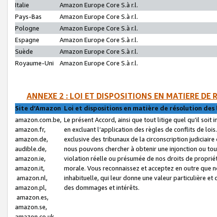
Italie
Amazon Europe Core S.à r.l.
Pays-Bas
Amazon Europe Core S.à r.l.
Pologne
Amazon Europe Core S.à r.l.
Espagne
Amazon Europe Core S.à r.l.
Suède
Amazon Europe Core S.à r.l.
Royaume-Uni
Amazon Europe Core S.à r.l.
ANNEXE 2 : LOI ET DISPOSITIONS EN MATIERE DE
Site d’Amazon
Loi et dispositions en matière de résolution des 
amazon.com.be,
Le présent Accord, ainsi que tout litige quel qu’il soi
amazon.fr,
en excluant l’application des règles de conflits de l
amazon.de,
exclusive des tribunaux de la circonscription judiciai
audible.de,
nous pouvons chercher à obtenir une injonction ou tou
amazon.ie,
violation réelle ou présumée de nos droits de proprié
amazon.it,
morale. Vous reconnaissez et acceptez en outre que n
amazon.nl,
inhabituelle, qui leur donne une valeur particulière 
amazon.pl,
des dommages et intérêts.
amazon.es,
amazon.se,
amazon.co.uk,