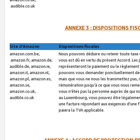
audible.co.uk
ANNEXE 3 : DISPOSITIONS FI
Site d’Amazon
Dispositions fiscales
amazon.com.be,
Nous pouvons déduire ou retenir toute taxe 
amazon.fr, amazon.de,
vous est dû en vertu du présent Accord. Les 
audible.de, amazon.ie,
représenteront le paiement ou le règlement 
amazon.it, amazon.nl,
pouvons vous demander ponctuellement des r
amazon.pl, amazon.es,
mais que vous ne nous les transmettez pas, n
amazon.se,
rémunération jusqu’à ce que vous nous reme
amazon.co.uk,
vous n’êtes pas la personne auprès de qui no
audible.co.uk
au Luxembourg, vous pouvez être légalement 
une facture répondant aux exigences d’une 
paiera la TVA applicable.