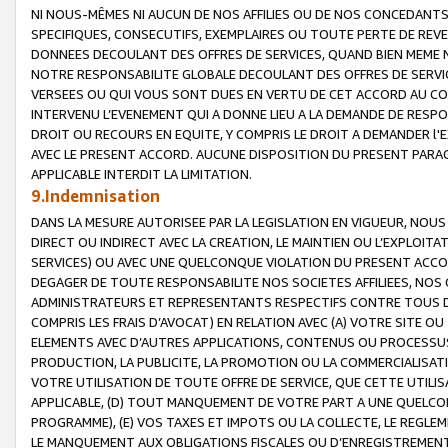
NI NOUS-MÊMES NI AUCUN DE NOS AFFILIES OU DE NOS CONCEDANT
SPECIFIQUES, CONSECUTIFS, EXEMPLAIRES OU TOUTE PERTE DE REVE
DONNEES DECOULANT DES OFFRES DE SERVICES, QUAND BIEN MEME N
NOTRE RESPONSABILITE GLOBALE DECOULANT DES OFFRES DE SERVI
VERSEES OU QUI VOUS SONT DUES EN VERTU DE CET ACCORD AU CO
INTERVENU L’EVENEMENT QUI A DONNE LIEU A LA DEMANDE DE RESP
DROIT OU RECOURS EN EQUITE, Y COMPRIS LE DROIT A DEMANDER l'
AVEC LE PRESENT ACCORD. AUCUNE DISPOSITION DU PRESENT PARAG
APPLICABLE INTERDIT LA LIMITATION.
9.Indemnisation
DANS LA MESURE AUTORISEE PAR LA LEGISLATION EN VIGUEUR, NO
DIRECT OU INDIRECT AVEC LA CREATION, LE MAINTIEN OU L’EXPLOIT
SERVICES) OU AVEC UNE QUELCONQUE VIOLATION DU PRESENT ACCO
DEGAGER DE TOUTE RESPONSABILITE NOS SOCIETES AFFILIEES, NOS 
ADMINISTRATEURS ET REPRESENTANTS RESPECTIFS CONTRE TOUS D
COMPRIS LES FRAIS D’AVOCAT) EN RELATION AVEC (A) VOTRE SITE O
ELEMENTS AVEC D’AUTRES APPLICATIONS, CONTENUS OU PROCESSUS, (
PRODUCTION, LA PUBLICITE, LA PROMOTION OU LA COMMERCIALISAT
VOTRE UTILISATION DE TOUTE OFFRE DE SERVICE, QUE CETTE UTILI
APPLICABLE, (D) TOUT MANQUEMENT DE VOTRE PART A UNE QUELCO
PROGRAMME), (E) VOS TAXES ET IMPOTS OU LA COLLECTE, LE REGLE
LE MANQUEMENT AUX OBLIGATIONS FISCALES OU D’ENREGISTREMENT 