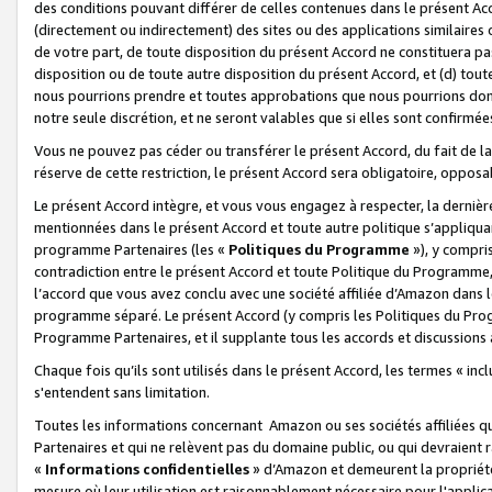
des conditions pouvant différer de celles contenues dans le présent Ac
(directement ou indirectement) des sites ou des applications similaires o
de votre part, de toute disposition du présent Accord ne constituera pa
disposition ou de toute autre disposition du présent Accord, et (d) tou
nous pourrions prendre et toutes approbations que nous pourrions donn
notre seule discrétion, et ne seront valables que si elles sont confirmée
Vous ne pouvez pas céder ou transférer le présent Accord, du fait de la 
réserve de cette restriction, le présent Accord sera obligatoire, opposab
Le présent Accord intègre, et vous vous engagez à respecter, la dernière 
mentionnées dans le présent Accord et toute autre politique s’appliqua
programme Partenaires (les «
Politiques du Programme
»), y compri
contradiction entre le présent Accord et toute Politique du Programme, 
l’accord que vous avez conclu avec une société affiliée d’Amazon dans 
programme séparé. Le présent Accord (y compris les Politiques du Progr
Programme Partenaires, et il supplante tous les accords et discussions 
Chaque fois qu’ils sont utilisés dans le présent Accord, les termes « in
s'entendent sans limitation.
Toutes les informations concernant Amazon ou ses sociétés affiliées 
Partenaires et qui ne relèvent pas du domaine public, ou qui devraient
«
Informations confidentielles
» d’Amazon et demeurent la propriété 
mesure où leur utilisation est raisonnablement nécessaire pour l'appli