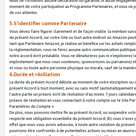
Nous ne formulons aucune déclaration ou garantie, ni aucun engagemen
moment de votre participation au Programme Partenaires, et nous ne p
de vos attentes.
5.S’identifier comme Partenaire
Vous devez faire figurer clairement et de façon visible la mention sui
du présent Accord, sur votre Site ou tout autre endroit où Amazon peut vo
tant que Partenaire Amazon, je réalise un bénéfice sur les achats remplis
la réglementation, vous ne ferez aucune autre communication publique
notre accord écrit préalable. Vous ne dénaturerez pas ni n’enjoliverez 
implicitement que nous vous soutenons, sponsorisons ou parrainons) et v
et vous ou toute autre personne physique ou morale, sauf de la manièr
6.Durée et résiliation
La durée du présent Accord débute au moment de votre inscription ou de
présent Accord à tout moment, avec ou sans motif (automatiquement et sa
l’autre partie un préavis écrit de résiliation d’au moins 7 jours calenda
préavis de résiliation en vous connectant à votre compte sur le Site Par
Paramètres du Compte ».
De plus, nous pouvons mettre fin au présent Accord, ou suspendre votre 
respecté une obligation essentielle du présent Accord; (b) vous n’avez p
effet que nous vous avons adressée, à toute autre violation du présen
pourrions être confrontés à de potentielles actions ou mises en œuvre 