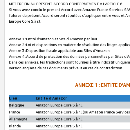
METTRE FIN AU PRESENT ACCORD CONFORMEMENT A L’ARTICLE 6.
Si vous avez conclu le présent Accord avec Amazon France Services SAS 
futures du présent Accord seront réputées s’appliquer entre vous et 
Europe Core S.à r.l.
Annexe 1 :Entité d’Amazon et Site d’Amazon par lieu
Annexe 2 :Loi et dispositions en matière de résolution des litiges appli
Annexe 3 :Disposition fiscale applicable aux Sites d’Amazon
Annexe 4 :Accord de protection des données personnelles par Sites d
Dans ces annexes, les traductions sont fournies à titre indicatif uniquem
version anglaise de ces documents prévaut en cas de contradiction.
ANNEXE 1 : ENTITE D’A
Lieu
Entité d’Amazon
Belgique
Amazon Europe Core S.à r.l.
France
Amazon Europe Core S.à r.l.(ou Amazon France Services 
Allemagne
Amazon Europe Core S.à r.l.
Irlande
Amazon Europe Core S.à r.l.