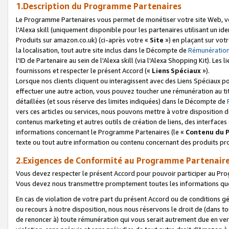
1.Description du Programme Partenaires
Le Programme Partenaires vous permet de monétiser votre site Web, vos 
l'Alexa skill (uniquement disponible pour les partenaires utilisant un 
Produits sur amazon.co.uk) (ci-après votre «
Site
») en plaçant sur votr
la localisation, tout autre site inclus dans le Décompte de
Rémunération
l'ID de Partenaire au sein de l'Alexa skill (via l'Alexa Shopping Kit). Le
fournissons et respecter le présent Accord («
Liens Spéciaux
»).
Lorsque nos clients cliquent ou interagissent avec des Liens Spéciaux p
effectuer une autre action, vous pouvez toucher une rémunération au ti
détaillées (et sous réserve des limites indiquées) dans le Décompte de
vers ces articles ou services, nous pouvons mettre à votre disposition d
contenus marketing et autres outils de création de liens, des interfaces
informations concernant le Programme Partenaires (le «
Contenu du 
texte ou tout autre information ou contenu concernant des produits prop
2.Exigences de Conformité au Programme Partenair
Vous devez respecter le présent Accord pour pouvoir participer au Pr
Vous devez nous transmettre promptement toutes les informations que
En cas de violation de votre part du présent Accord ou de conditions g
ou recours à notre disposition, nous nous réservons le droit de (dans 
de renoncer à) toute rémunération qui vous serait autrement due en ver