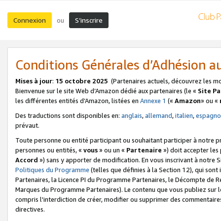
Connexion
S’inscrire
ou
Conditions Générales d’Adhésion 
Mises à jour
:
15 octobre 2025
(Partenaires actuels, découvrez les m
Bienvenue sur le site Web d’Amazon dédié aux partenaires (le «
Site P
les différentes entités d’Amazon, listées en
Annexe 1
(«
Amazon
» ou «
Des traductions sont disponibles en:
anglais
,
allemand
,
italien
,
espagno
prévaut.
Toute personne ou entité participant ou souhaitant participer à notre 
personnes ou entités, «
vous
» ou un «
Partenaire
») doit accepter le
Accord
») sans y apporter de modification. En vous inscrivant à notre Si
Politiques du Programme
(telles que définies à la Section 12), qui so
Partenaires, la Licence PI du Programme Partenaires, le Décompte de 
Marques du Programme Partenaires). Le contenu que vous publiez sur l
compris l'interdiction de créer, modifier ou supprimer des commentaires
directives.