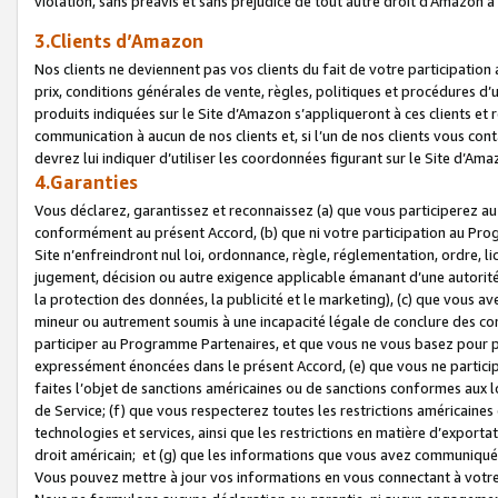
violation, sans préavis et sans préjudice de tout autre droit d’Amazo
3.Clients d’Amazon
Nos clients ne deviennent pas vos clients du fait de votre participati
prix, conditions générales de vente, règles, politiques et procédures d’u
produits indiquées sur le Site d’Amazon s’appliqueront à ces clients et
communication à aucun de nos clients et, si l’un de nos clients vous co
devrez lui indiquer d’utiliser les coordonnées figurant sur le Site d’Ama
4.Garanties
Vous déclarez, garantissez et reconnaissez (a) que vous participerez a
conformément au présent Accord, (b) que ni votre participation au Prog
Site n’enfreindront nul loi, ordonnance, règle, réglementation, ordre, li
jugement, décision ou autre exigence applicable émanant d’une autori
la protection des données, la publicité et le marketing), (c) que vous 
mineur ou autrement soumis à une incapacité légale de conclure des con
participer au Programme Partenaires, et que vous ne vous basez pour pr
expressément énoncées dans le présent Accord, (e) que vous ne particip
faites l’objet de sanctions américaines ou de sanctions conformes aux 
de Service; (f) que vous respecterez toutes les restrictions américaines
technologies et services, ainsi que les restrictions en matière d’exporta
droit américain; et (g) que les informations que vous avez communiqué
Vous pouvez mettre à jour vos informations en vous connectant à votre