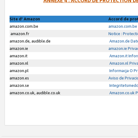
ANNEXE 4 : ACCORD DE PROTECTION 
Site d’ Amazon
Accord de pro
amazon.com.be
amazon.com.be 
amazon.fr
Notice : Protect
amazon.de, audible.de
Amazon.de Date
amazon.ie
amazon.ie Priva
amazon.it
Amazon.it Infor
amazon.nl
Amazon.nl Priva
amazon.pl
Informacja O P
amazon.es
Aviso de Privac
amazon.se
Integritetsmed
amazon.co.uk, audible.co.uk
Amazon.co.uk Pr