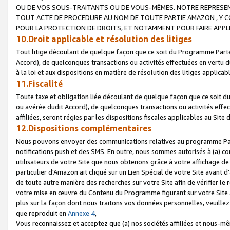
OU DE VOS SOUS-TRAITANTS OU DE VOUS-MÊMES. NOTRE REPRES
TOUT ACTE DE PROCEDURE AU NOM DE TOUTE PARTIE AMAZON , Y CO
POUR LA PROTECTION DE DROITS, ET NOTAMMENT POUR FAIRE APPL
10.Droit applicable et résolution des litiges
Tout litige découlant de quelque façon que ce soit du Programme Parte
Accord), de quelconques transactions ou activités effectuées en vertu d
à la loi et aux dispositions en matière de résolution des litiges applic
11.Fiscalité
Toute taxe et obligation liée découlant de quelque façon que ce soit 
ou avérée dudit Accord), de quelconques transactions ou activités effe
affiliées, seront régies par les dispositions fiscales applicables au Si
12.Dispositions complémentaires
Nous pouvons envoyer des communications relatives au programme Parten
notifications push et des SMS. En outre, nous sommes autorisés à (a) cont
utilisateurs de votre Site que nous obtenons grâce à votre affichage de
particulier d'Amazon ait cliqué sur un Lien Spécial de votre Site avant d
de toute autre manière des recherches sur votre Site afin de vérifier le re
votre mise en œuvre du Contenu du Programme figurant sur votre Site à
plus sur la façon dont nous traitons vos données personnelles, veuille
que reproduit en
Annexe 4
,
Vous reconnaissez et acceptez que (a) nos sociétés affiliées et nous-m