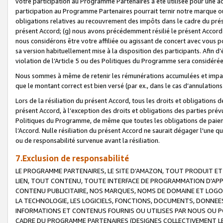
votre participation au Programme Partenaires a été utilisée pour une ac
participation au Programme Partenaires pourrait ternir notre marque ou
obligations relatives au recouvrement des impôts dans le cadre du prése
présent Accord; (g) nous avons précédemment résilié le présent Accord
nous considérons être votre affiliée ou agissant de concert avec vous 
sa version habituellement mise à la disposition des participants. Afin d’é
violation de l’Article 5 ou des Politiques du Programme sera considéré
Nous sommes à même de retenir les rémunérations accumulées et impayée
que le montant correct est bien versé (par ex., dans le cas d’annulations
Lors de la résiliation du présent Accord, tous les droits et obligations 
présent Accord, à l’exception des droits et obligations des parties prévus
Politiques du Programme, de même que toutes les obligations de paiement
l’Accord. Nulle résiliation du présent Accord ne saurait dégager l'une 
ou de responsabilité survenue avant la résiliation.
7.Exclusion de responsabilité
LE PROGRAMME PARTENAIRES, LE SITE D’AMAZON, TOUT PRODUIT ET 
LIEN, TOUT CONTENU, TOUTE INTERFACE DE PROGRAMMATION D'APP
CONTENU PUBLICITAIRE, NOS MARQUES, NOMS DE DOMAINE ET LOGOS
LA TECHNOLOGIE, LES LOGICIELS, FONCTIONS, DOCUMENTS, DONNEES
INFORMATIONS ET CONTENUS FOURNIS OU UTILISES PAR NOUS OU P
CADRE DU PROGRAMME PARTENAIRES (DESIGNES COLLECTIVEMENT LE