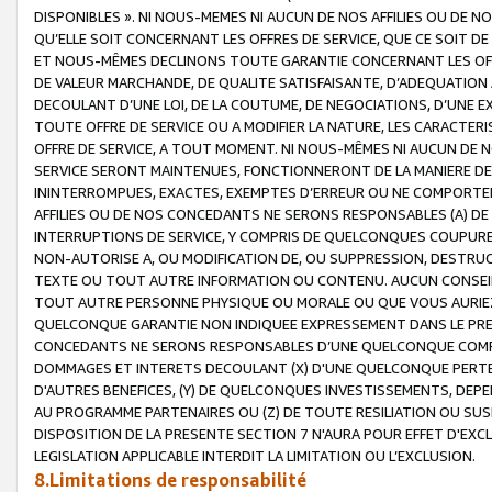
DISPONIBLES ». NI NOUS-MEMES NI AUCUN DE NOS AFFILIES OU D
QU’ELLE SOIT CONCERNANT LES OFFRES DE SERVICE, QUE CE SOIT DE
ET NOUS-MÊMES DECLINONS TOUTE GARANTIE CONCERNANT LES OFFRE
DE VALEUR MARCHANDE, DE QUALITE SATISFAISANTE, D’ADEQUATION
DECOULANT D’UNE LOI, DE LA COUTUME, DE NEGOCIATIONS, D’UNE
TOUTE OFFRE DE SERVICE OU A MODIFIER LA NATURE, LES CARACTERI
OFFRE DE SERVICE, A TOUT MOMENT. NI NOUS-MÊMES NI AUCUN DE 
SERVICE SERONT MAINTENUES, FONCTIONNERONT DE LA MANIERE DECR
ININTERROMPUES, EXACTES, EXEMPTES D’ERREUR OU NE COMPORT
AFFILIES OU DE NOS CONCEDANTS NE SERONS RESPONSABLES (A) DE
INTERRUPTIONS DE SERVICE, Y COMPRIS DE QUELCONQUES COUPURE
NON-AUTORISE A, OU MODIFICATION DE, OU SUPPRESSION, DESTRUC
TEXTE OU TOUT AUTRE INFORMATION OU CONTENU. AUCUN CONSEIL 
TOUT AUTRE PERSONNE PHYSIQUE OU MORALE OU QUE VOUS AURIEZ 
QUELCONQUE GARANTIE NON INDIQUEE EXPRESSEMENT DANS LE PRES
CONCEDANTS NE SERONS RESPONSABLES D’UNE QUELCONQUE COM
DOMMAGES ET INTERETS DECOULANT (X) D'UNE QUELCONQUE PERTE D
D'AUTRES BENEFICES, (Y) DE QUELCONQUES INVESTISSEMENTS, DEP
AU PROGRAMME PARTENAIRES OU (Z) DE TOUTE RESILIATION OU SU
DISPOSITION DE LA PRESENTE SECTION 7 N'AURA POUR EFFET D'EXC
LEGISLATION APPLICABLE INTERDIT LA LIMITATION OU L’EXCLUSION.
8.Limitations de responsabilité