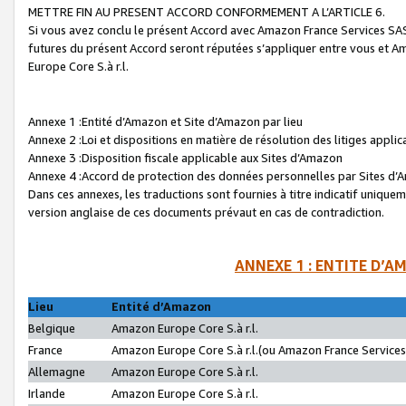
METTRE FIN AU PRESENT ACCORD CONFORMEMENT A L’ARTICLE 6.
Si vous avez conclu le présent Accord avec Amazon France Services SAS 
futures du présent Accord seront réputées s’appliquer entre vous et 
Europe Core S.à r.l.
Annexe 1 :Entité d’Amazon et Site d’Amazon par lieu
Annexe 2 :Loi et dispositions en matière de résolution des litiges appli
Annexe 3 :Disposition fiscale applicable aux Sites d’Amazon
Annexe 4 :Accord de protection des données personnelles par Sites d
Dans ces annexes, les traductions sont fournies à titre indicatif uniquem
version anglaise de ces documents prévaut en cas de contradiction.
ANNEXE 1 : ENTITE D’A
Lieu
Entité d’Amazon
Belgique
Amazon Europe Core S.à r.l.
France
Amazon Europe Core S.à r.l.(ou Amazon France Services 
Allemagne
Amazon Europe Core S.à r.l.
Irlande
Amazon Europe Core S.à r.l.