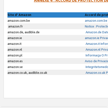
ANNEXE 4 : ACCORD DE PROTECTION 
Site d’ Amazon
Accord de pro
amazon.com.be
amazon.com.be 
amazon.fr
Notice : Protect
amazon.de, audible.de
Amazon.de Date
amazon.ie
amazon.ie Priva
amazon.it
Amazon.it Infor
amazon.nl
Amazon.nl Priva
amazon.pl
Informacja O P
amazon.es
Aviso de Privac
amazon.se
Integritetsmed
amazon.co.uk, audible.co.uk
Amazon.co.uk Pr