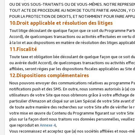
OU DE VOS SOUS-TRAITANTS OU DE VOUS-MÊMES. NOTRE REPRES
TOUT ACTE DE PROCEDURE AU NOM DE TOUTE PARTIE AMAZON , Y CO
POUR LA PROTECTION DE DROITS, ET NOTAMMENT POUR FAIRE APPL
10.Droit applicable et résolution des litiges
Tout litige découlant de quelque façon que ce soit du Programme Parte
Accord), de quelconques transactions ou activités effectuées en vertu d
à la loi et aux dispositions en matière de résolution des litiges applic
11.Fiscalité
Toute taxe et obligation liée découlant de quelque façon que ce soit 
ou avérée dudit Accord), de quelconques transactions ou activités effe
affiliées, seront régies par les dispositions fiscales applicables au Si
12.Dispositions complémentaires
Nous pouvons envoyer des communications relatives au programme Parten
notifications push et des SMS. En outre, nous sommes autorisés à (a) cont
utilisateurs de votre Site que nous obtenons grâce à votre affichage de
particulier d'Amazon ait cliqué sur un Lien Spécial de votre Site avant d
de toute autre manière des recherches sur votre Site afin de vérifier le re
votre mise en œuvre du Contenu du Programme figurant sur votre Site à
plus sur la façon dont nous traitons vos données personnelles, veuille
que reproduit en
Annexe 4
,
Vous reconnaissez et acceptez que (a) nos sociétés affiliées et nous-m