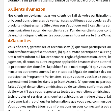
violation, sans préavis et sans préjudice de tout autre droit d’Amazo
3.Clients d’Amazon
Nos clients ne deviennent pas vos clients du fait de votre participati
prix, conditions générales de vente, règles, politiques et procédures d’u
produits indiquées sur le Site d’Amazon s’appliqueront à ces clients et
communication à aucun de nos clients et, si l’un de nos clients vous co
devrez lui indiquer d’utiliser les coordonnées figurant sur le Site d’Ama
4.Garanties
Vous déclarez, garantissez et reconnaissez (a) que vous participerez a
conformément au présent Accord, (b) que ni votre participation au Prog
Site n’enfreindront nul loi, ordonnance, règle, réglementation, ordre, li
jugement, décision ou autre exigence applicable émanant d’une autori
la protection des données, la publicité et le marketing), (c) que vous 
mineur ou autrement soumis à une incapacité légale de conclure des con
participer au Programme Partenaires, et que vous ne vous basez pour pr
expressément énoncées dans le présent Accord, (e) que vous ne particip
faites l’objet de sanctions américaines ou de sanctions conformes aux 
de Service; (f) que vous respecterez toutes les restrictions américaines
technologies et services, ainsi que les restrictions en matière d’exporta
droit américain; et (g) que les informations que vous avez communiqué
Vous pouvez mettre à jour vos informations en vous connectant à votre