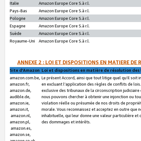
Italie
Amazon Europe Core S.à r.l.
Pays-Bas
Amazon Europe Core S.à r.l.
Pologne
Amazon Europe Core S.à r.l.
Espagne
Amazon Europe Core S.à r.l.
Suède
Amazon Europe Core S.à r.l.
Royaume-Uni
Amazon Europe Core S.à r.l.
ANNEXE 2 : LOI ET DISPOSITIONS EN MATIERE DE
Site d’Amazon
Loi et dispositions en matière de résolution des 
amazon.com.be,
Le présent Accord, ainsi que tout litige quel qu’il soi
amazon.fr,
en excluant l’application des règles de conflits de l
amazon.de,
exclusive des tribunaux de la circonscription judiciai
audible.de,
nous pouvons chercher à obtenir une injonction ou tou
amazon.ie,
violation réelle ou présumée de nos droits de proprié
amazon.it,
morale. Vous reconnaissez et acceptez en outre que n
amazon.nl,
inhabituelle, qui leur donne une valeur particulière 
amazon.pl,
des dommages et intérêts.
amazon.es,
amazon.se,
amazon.co.uk,