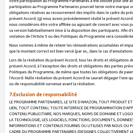
votre participation au Programme Partenaires a été utilisée pour une ac
participation au Programme Partenaires pourrait ternir notre marque ou
obligations relatives au recouvrement des impôts dans le cadre du prése
présent Accord; (g) nous avons précédemment résilié le présent Accord
nous considérons être votre affiliée ou agissant de concert avec vous 
sa version habituellement mise à la disposition des participants. Afin d’é
violation de l’Article 5 ou des Politiques du Programme sera considéré
Nous sommes à même de retenir les rémunérations accumulées et impayée
que le montant correct est bien versé (par ex., dans le cas d’annulations
Lors de la résiliation du présent Accord, tous les droits et obligations 
présent Accord, à l’exception des droits et obligations des parties prévus
Politiques du Programme, de même que toutes les obligations de paiement
l’Accord. Nulle résiliation du présent Accord ne saurait dégager l'une 
ou de responsabilité survenue avant la résiliation.
7.Exclusion de responsabilité
LE PROGRAMME PARTENAIRES, LE SITE D’AMAZON, TOUT PRODUIT ET 
LIEN, TOUT CONTENU, TOUTE INTERFACE DE PROGRAMMATION D'APP
CONTENU PUBLICITAIRE, NOS MARQUES, NOMS DE DOMAINE ET LOGOS
LA TECHNOLOGIE, LES LOGICIELS, FONCTIONS, DOCUMENTS, DONNEES
INFORMATIONS ET CONTENUS FOURNIS OU UTILISES PAR NOUS OU P
CADRE DU PROGRAMME PARTENAIRES (DESIGNES COLLECTIVEMENT LE