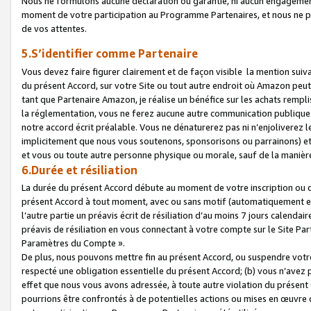
Nous ne formulons aucune déclaration ou garantie, ni aucun engagemen
moment de votre participation au Programme Partenaires, et nous ne p
de vos attentes.
5.S’identifier comme Partenaire
Vous devez faire figurer clairement et de façon visible la mention sui
du présent Accord, sur votre Site ou tout autre endroit où Amazon peut vo
tant que Partenaire Amazon, je réalise un bénéfice sur les achats remplis
la réglementation, vous ne ferez aucune autre communication publique
notre accord écrit préalable. Vous ne dénaturerez pas ni n’enjoliverez 
implicitement que nous vous soutenons, sponsorisons ou parrainons) et v
et vous ou toute autre personne physique ou morale, sauf de la manièr
6.Durée et résiliation
La durée du présent Accord débute au moment de votre inscription ou de
présent Accord à tout moment, avec ou sans motif (automatiquement et sa
l’autre partie un préavis écrit de résiliation d’au moins 7 jours calenda
préavis de résiliation en vous connectant à votre compte sur le Site Par
Paramètres du Compte ».
De plus, nous pouvons mettre fin au présent Accord, ou suspendre votre 
respecté une obligation essentielle du présent Accord; (b) vous n’avez p
effet que nous vous avons adressée, à toute autre violation du présen
pourrions être confrontés à de potentielles actions ou mises en œuvre 