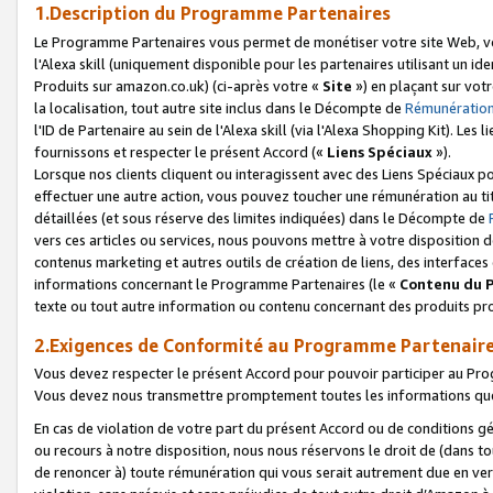
1.Description du Programme Partenaires
Le Programme Partenaires vous permet de monétiser votre site Web, vos 
l'Alexa skill (uniquement disponible pour les partenaires utilisant un 
Produits sur amazon.co.uk) (ci-après votre «
Site
») en plaçant sur votr
la localisation, tout autre site inclus dans le Décompte de
Rémunération
l'ID de Partenaire au sein de l'Alexa skill (via l'Alexa Shopping Kit). Le
fournissons et respecter le présent Accord («
Liens Spéciaux
»).
Lorsque nos clients cliquent ou interagissent avec des Liens Spéciaux p
effectuer une autre action, vous pouvez toucher une rémunération au ti
détaillées (et sous réserve des limites indiquées) dans le Décompte de
vers ces articles ou services, nous pouvons mettre à votre disposition d
contenus marketing et autres outils de création de liens, des interfaces
informations concernant le Programme Partenaires (le «
Contenu du 
texte ou tout autre information ou contenu concernant des produits prop
2.Exigences de Conformité au Programme Partenair
Vous devez respecter le présent Accord pour pouvoir participer au Pr
Vous devez nous transmettre promptement toutes les informations que
En cas de violation de votre part du présent Accord ou de conditions g
ou recours à notre disposition, nous nous réservons le droit de (dans 
de renoncer à) toute rémunération qui vous serait autrement due en ver