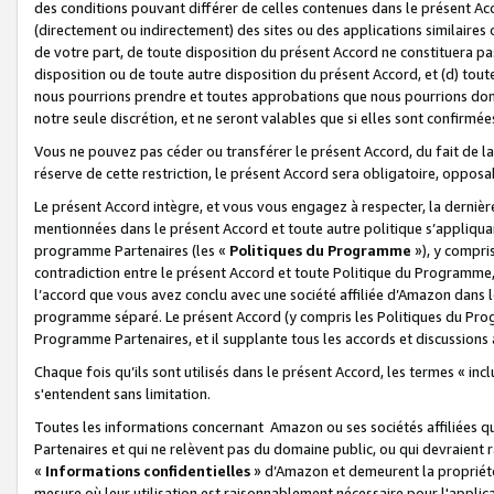
des conditions pouvant différer de celles contenues dans le présent Ac
(directement ou indirectement) des sites ou des applications similaires o
de votre part, de toute disposition du présent Accord ne constituera pa
disposition ou de toute autre disposition du présent Accord, et (d) tou
nous pourrions prendre et toutes approbations que nous pourrions donn
notre seule discrétion, et ne seront valables que si elles sont confirmée
Vous ne pouvez pas céder ou transférer le présent Accord, du fait de la 
réserve de cette restriction, le présent Accord sera obligatoire, opposab
Le présent Accord intègre, et vous vous engagez à respecter, la dernière 
mentionnées dans le présent Accord et toute autre politique s’appliqua
programme Partenaires (les «
Politiques du Programme
»), y compri
contradiction entre le présent Accord et toute Politique du Programme, 
l’accord que vous avez conclu avec une société affiliée d’Amazon dans 
programme séparé. Le présent Accord (y compris les Politiques du Progr
Programme Partenaires, et il supplante tous les accords et discussions 
Chaque fois qu’ils sont utilisés dans le présent Accord, les termes « in
s'entendent sans limitation.
Toutes les informations concernant Amazon ou ses sociétés affiliées 
Partenaires et qui ne relèvent pas du domaine public, ou qui devraient
«
Informations confidentielles
» d’Amazon et demeurent la propriété 
mesure où leur utilisation est raisonnablement nécessaire pour l'appli