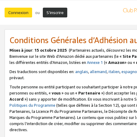
Connexion
S’inscrire
ou
Conditions Générales d’Adhésion 
Mises à jour
:
15 octobre 2025
(Partenaires actuels, découvrez les m
Bienvenue sur le site Web d’Amazon dédié aux partenaires (le «
Site P
les différentes entités d’Amazon, listées en
Annexe 1
(«
Amazon
» ou «
Des traductions sont disponibles en:
anglais
,
allemand
,
italien
,
espagno
prévaut.
Toute personne ou entité participant ou souhaitant participer à notre 
personnes ou entités, «
vous
» ou un «
Partenaire
») doit accepter le
Accord
») sans y apporter de modification. En vous inscrivant à notre Si
Politiques du Programme
(telles que définies à la Section 12), qui so
Partenaires, la Licence PI du Programme Partenaires, le Décompte de 
Marques du Programme Partenaires). Le contenu que vous publiez sur l
compris l'interdiction de créer, modifier ou supprimer des commentaires
directives.