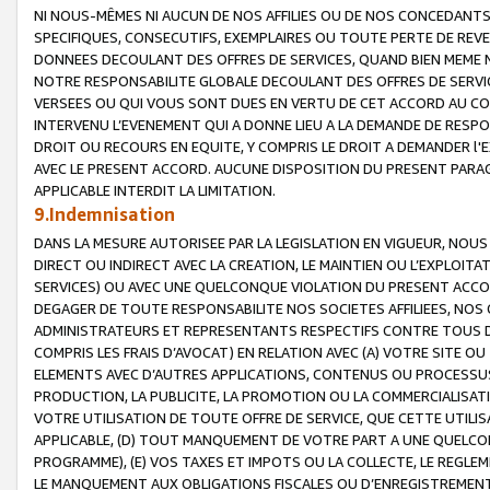
NI NOUS-MÊMES NI AUCUN DE NOS AFFILIES OU DE NOS CONCEDANT
SPECIFIQUES, CONSECUTIFS, EXEMPLAIRES OU TOUTE PERTE DE REVE
DONNEES DECOULANT DES OFFRES DE SERVICES, QUAND BIEN MEME N
NOTRE RESPONSABILITE GLOBALE DECOULANT DES OFFRES DE SERVI
VERSEES OU QUI VOUS SONT DUES EN VERTU DE CET ACCORD AU CO
INTERVENU L’EVENEMENT QUI A DONNE LIEU A LA DEMANDE DE RESP
DROIT OU RECOURS EN EQUITE, Y COMPRIS LE DROIT A DEMANDER l'
AVEC LE PRESENT ACCORD. AUCUNE DISPOSITION DU PRESENT PARAG
APPLICABLE INTERDIT LA LIMITATION.
9.Indemnisation
DANS LA MESURE AUTORISEE PAR LA LEGISLATION EN VIGUEUR, NO
DIRECT OU INDIRECT AVEC LA CREATION, LE MAINTIEN OU L’EXPLOIT
SERVICES) OU AVEC UNE QUELCONQUE VIOLATION DU PRESENT ACCO
DEGAGER DE TOUTE RESPONSABILITE NOS SOCIETES AFFILIEES, NOS 
ADMINISTRATEURS ET REPRESENTANTS RESPECTIFS CONTRE TOUS D
COMPRIS LES FRAIS D’AVOCAT) EN RELATION AVEC (A) VOTRE SITE O
ELEMENTS AVEC D’AUTRES APPLICATIONS, CONTENUS OU PROCESSUS, (
PRODUCTION, LA PUBLICITE, LA PROMOTION OU LA COMMERCIALISAT
VOTRE UTILISATION DE TOUTE OFFRE DE SERVICE, QUE CETTE UTILI
APPLICABLE, (D) TOUT MANQUEMENT DE VOTRE PART A UNE QUELCO
PROGRAMME), (E) VOS TAXES ET IMPOTS OU LA COLLECTE, LE REGLE
LE MANQUEMENT AUX OBLIGATIONS FISCALES OU D’ENREGISTREMENT 