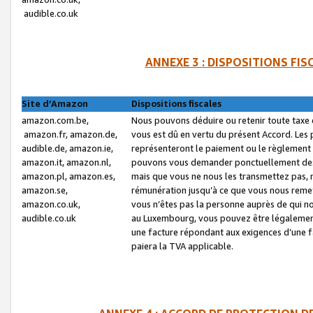
audible.co.uk
ANNEXE 3 : DISPOSITIONS FI
Site d’Amazon
Dispositions fiscales
amazon.com.be,
Nous pouvons déduire ou retenir toute taxe 
amazon.fr, amazon.de,
vous est dû en vertu du présent Accord. Les 
audible.de, amazon.ie,
représenteront le paiement ou le règlement 
amazon.it, amazon.nl,
pouvons vous demander ponctuellement des r
amazon.pl, amazon.es,
mais que vous ne nous les transmettez pas, n
amazon.se,
rémunération jusqu’à ce que vous nous reme
amazon.co.uk,
vous n’êtes pas la personne auprès de qui no
audible.co.uk
au Luxembourg, vous pouvez être légalement 
une facture répondant aux exigences d’une 
paiera la TVA applicable.