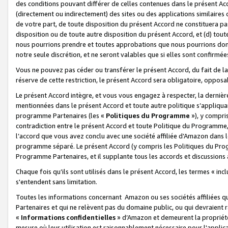
des conditions pouvant différer de celles contenues dans le présent Ac
(directement ou indirectement) des sites ou des applications similaires o
de votre part, de toute disposition du présent Accord ne constituera pa
disposition ou de toute autre disposition du présent Accord, et (d) tou
nous pourrions prendre et toutes approbations que nous pourrions donn
notre seule discrétion, et ne seront valables que si elles sont confirmée
Vous ne pouvez pas céder ou transférer le présent Accord, du fait de la 
réserve de cette restriction, le présent Accord sera obligatoire, opposab
Le présent Accord intègre, et vous vous engagez à respecter, la dernière 
mentionnées dans le présent Accord et toute autre politique s’appliqua
programme Partenaires (les «
Politiques du Programme
»), y compri
contradiction entre le présent Accord et toute Politique du Programme, 
l’accord que vous avez conclu avec une société affiliée d’Amazon dans 
programme séparé. Le présent Accord (y compris les Politiques du Progr
Programme Partenaires, et il supplante tous les accords et discussions 
Chaque fois qu’ils sont utilisés dans le présent Accord, les termes « in
s'entendent sans limitation.
Toutes les informations concernant Amazon ou ses sociétés affiliées 
Partenaires et qui ne relèvent pas du domaine public, ou qui devraient
«
Informations confidentielles
» d’Amazon et demeurent la propriété 
mesure où leur utilisation est raisonnablement nécessaire pour l'appli