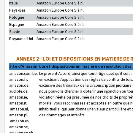
Italie
Amazon Europe Core S.à r.l.
Pays-Bas
Amazon Europe Core S.à r.l.
Pologne
Amazon Europe Core S.à r.l.
Espagne
Amazon Europe Core S.à r.l.
Suède
Amazon Europe Core S.à r.l.
Royaume-Uni
Amazon Europe Core S.à r.l.
ANNEXE 2 : LOI ET DISPOSITIONS EN MATIERE DE
Site d’Amazon
Loi et dispositions en matière de résolution des 
amazon.com.be,
Le présent Accord, ainsi que tout litige quel qu’il soi
amazon.fr,
en excluant l’application des règles de conflits de l
amazon.de,
exclusive des tribunaux de la circonscription judiciai
audible.de,
nous pouvons chercher à obtenir une injonction ou tou
amazon.ie,
violation réelle ou présumée de nos droits de proprié
amazon.it,
morale. Vous reconnaissez et acceptez en outre que n
amazon.nl,
inhabituelle, qui leur donne une valeur particulière 
amazon.pl,
des dommages et intérêts.
amazon.es,
amazon.se,
amazon.co.uk,