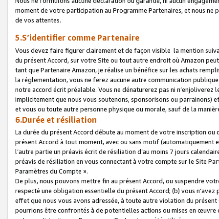
Nous ne formulons aucune déclaration ou garantie, ni aucun engagemen
moment de votre participation au Programme Partenaires, et nous ne p
de vos attentes.
5.S’identifier comme Partenaire
Vous devez faire figurer clairement et de façon visible la mention sui
du présent Accord, sur votre Site ou tout autre endroit où Amazon peut vo
tant que Partenaire Amazon, je réalise un bénéfice sur les achats remplis
la réglementation, vous ne ferez aucune autre communication publique
notre accord écrit préalable. Vous ne dénaturerez pas ni n’enjoliverez 
implicitement que nous vous soutenons, sponsorisons ou parrainons) et v
et vous ou toute autre personne physique ou morale, sauf de la manièr
6.Durée et résiliation
La durée du présent Accord débute au moment de votre inscription ou de
présent Accord à tout moment, avec ou sans motif (automatiquement et sa
l’autre partie un préavis écrit de résiliation d’au moins 7 jours calenda
préavis de résiliation en vous connectant à votre compte sur le Site Par
Paramètres du Compte ».
De plus, nous pouvons mettre fin au présent Accord, ou suspendre votre 
respecté une obligation essentielle du présent Accord; (b) vous n’avez p
effet que nous vous avons adressée, à toute autre violation du présen
pourrions être confrontés à de potentielles actions ou mises en œuvre 