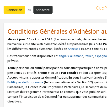
Connexion
S’inscrire
ou
Conditions Générales d’Adhésion 
Mises à jour
:
15 octobre 2025
(Partenaires actuels, découvrez les m
Bienvenue sur le site Web d’Amazon dédié aux partenaires (le «
Site P
les différentes entités d’Amazon, listées en
Annexe 1
(«
Amazon
» ou «
Des traductions sont disponibles en:
anglais
,
allemand
,
italien
,
espagno
prévaut.
Toute personne ou entité participant ou souhaitant participer à notre 
personnes ou entités, «
vous
» ou un «
Partenaire
») doit accepter le
Accord
») sans y apporter de modification. En vous inscrivant à notre Si
Politiques du Programme
(telles que définies à la Section 12), qui so
Partenaires, la Licence PI du Programme Partenaires, le Décompte de 
Marques du Programme Partenaires). Le contenu que vous publiez sur l
compris l'interdiction de créer, modifier ou supprimer des commentaires
directives.