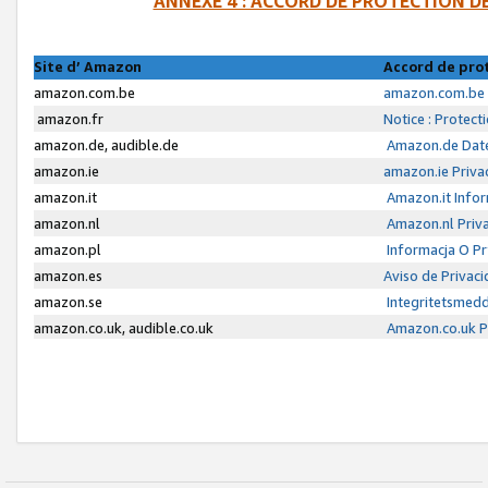
ANNEXE 4 : ACCORD DE PROTECTION 
Site d’ Amazon
Accord de pro
amazon.com.be
amazon.com.be 
amazon.fr
Notice : Protect
amazon.de, audible.de
Amazon.de Date
amazon.ie
amazon.ie Priva
amazon.it
Amazon.it Infor
amazon.nl
Amazon.nl Priva
amazon.pl
Informacja O P
amazon.es
Aviso de Privac
amazon.se
Integritetsmed
amazon.co.uk, audible.co.uk
Amazon.co.uk Pr