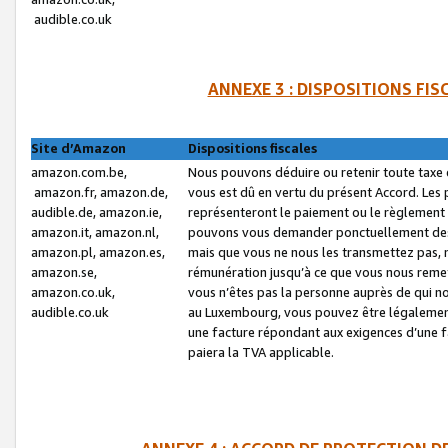
audible.co.uk
ANNEXE 3 : DISPOSITIONS FI
Site d’Amazon
Dispositions fiscales
amazon.com.be,
Nous pouvons déduire ou retenir toute taxe 
amazon.fr, amazon.de,
vous est dû en vertu du présent Accord. Les 
audible.de, amazon.ie,
représenteront le paiement ou le règlement 
amazon.it, amazon.nl,
pouvons vous demander ponctuellement des r
amazon.pl, amazon.es,
mais que vous ne nous les transmettez pas, n
amazon.se,
rémunération jusqu’à ce que vous nous reme
amazon.co.uk,
vous n’êtes pas la personne auprès de qui no
audible.co.uk
au Luxembourg, vous pouvez être légalement 
une facture répondant aux exigences d’une 
paiera la TVA applicable.