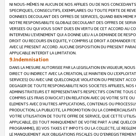
NI NOUS-MÊMES NI AUCUN DE NOS AFFILIES OU DE NOS CONCEDANT
SPECIFIQUES, CONSECUTIFS, EXEMPLAIRES OU TOUTE PERTE DE REVE
DONNEES DECOULANT DES OFFRES DE SERVICES, QUAND BIEN MEME N
NOTRE RESPONSABILITE GLOBALE DECOULANT DES OFFRES DE SERVI
VERSEES OU QUI VOUS SONT DUES EN VERTU DE CET ACCORD AU CO
INTERVENU L’EVENEMENT QUI A DONNE LIEU A LA DEMANDE DE RESP
DROIT OU RECOURS EN EQUITE, Y COMPRIS LE DROIT A DEMANDER l'
AVEC LE PRESENT ACCORD. AUCUNE DISPOSITION DU PRESENT PARAG
APPLICABLE INTERDIT LA LIMITATION.
9.Indemnisation
DANS LA MESURE AUTORISEE PAR LA LEGISLATION EN VIGUEUR, NO
DIRECT OU INDIRECT AVEC LA CREATION, LE MAINTIEN OU L’EXPLOIT
SERVICES) OU AVEC UNE QUELCONQUE VIOLATION DU PRESENT ACCO
DEGAGER DE TOUTE RESPONSABILITE NOS SOCIETES AFFILIEES, NOS 
ADMINISTRATEURS ET REPRESENTANTS RESPECTIFS CONTRE TOUS D
COMPRIS LES FRAIS D’AVOCAT) EN RELATION AVEC (A) VOTRE SITE O
ELEMENTS AVEC D’AUTRES APPLICATIONS, CONTENUS OU PROCESSUS, (
PRODUCTION, LA PUBLICITE, LA PROMOTION OU LA COMMERCIALISAT
VOTRE UTILISATION DE TOUTE OFFRE DE SERVICE, QUE CETTE UTILI
APPLICABLE, (D) TOUT MANQUEMENT DE VOTRE PART A UNE QUELCO
PROGRAMME), (E) VOS TAXES ET IMPOTS OU LA COLLECTE, LE REGLE
LE MANQUEMENT AUX OBLIGATIONS FISCALES OU D’ENREGISTREMENT 