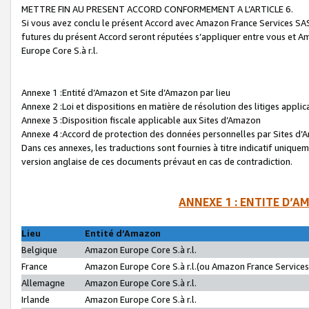
METTRE FIN AU PRESENT ACCORD CONFORMEMENT A L’ARTICLE 6.
Si vous avez conclu le présent Accord avec Amazon France Services SAS 
futures du présent Accord seront réputées s’appliquer entre vous et 
Europe Core S.à r.l.
Annexe 1 :Entité d’Amazon et Site d’Amazon par lieu
Annexe 2 :Loi et dispositions en matière de résolution des litiges appli
Annexe 3 :Disposition fiscale applicable aux Sites d’Amazon
Annexe 4 :Accord de protection des données personnelles par Sites d
Dans ces annexes, les traductions sont fournies à titre indicatif uniquem
version anglaise de ces documents prévaut en cas de contradiction.
ANNEXE 1 : ENTITE D’A
Lieu
Entité d’Amazon
Belgique
Amazon Europe Core S.à r.l.
France
Amazon Europe Core S.à r.l.(ou Amazon France Services 
Allemagne
Amazon Europe Core S.à r.l.
Irlande
Amazon Europe Core S.à r.l.