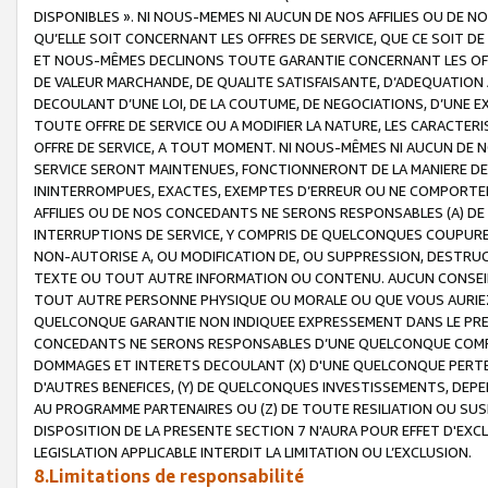
DISPONIBLES ». NI NOUS-MEMES NI AUCUN DE NOS AFFILIES OU D
QU’ELLE SOIT CONCERNANT LES OFFRES DE SERVICE, QUE CE SOIT DE
ET NOUS-MÊMES DECLINONS TOUTE GARANTIE CONCERNANT LES OFFRE
DE VALEUR MARCHANDE, DE QUALITE SATISFAISANTE, D’ADEQUATION
DECOULANT D’UNE LOI, DE LA COUTUME, DE NEGOCIATIONS, D’UNE
TOUTE OFFRE DE SERVICE OU A MODIFIER LA NATURE, LES CARACTERI
OFFRE DE SERVICE, A TOUT MOMENT. NI NOUS-MÊMES NI AUCUN DE 
SERVICE SERONT MAINTENUES, FONCTIONNERONT DE LA MANIERE DECR
ININTERROMPUES, EXACTES, EXEMPTES D’ERREUR OU NE COMPORT
AFFILIES OU DE NOS CONCEDANTS NE SERONS RESPONSABLES (A) DE
INTERRUPTIONS DE SERVICE, Y COMPRIS DE QUELCONQUES COUPURE
NON-AUTORISE A, OU MODIFICATION DE, OU SUPPRESSION, DESTRUC
TEXTE OU TOUT AUTRE INFORMATION OU CONTENU. AUCUN CONSEIL 
TOUT AUTRE PERSONNE PHYSIQUE OU MORALE OU QUE VOUS AURIEZ 
QUELCONQUE GARANTIE NON INDIQUEE EXPRESSEMENT DANS LE PRES
CONCEDANTS NE SERONS RESPONSABLES D’UNE QUELCONQUE COM
DOMMAGES ET INTERETS DECOULANT (X) D'UNE QUELCONQUE PERTE D
D'AUTRES BENEFICES, (Y) DE QUELCONQUES INVESTISSEMENTS, DEP
AU PROGRAMME PARTENAIRES OU (Z) DE TOUTE RESILIATION OU SU
DISPOSITION DE LA PRESENTE SECTION 7 N'AURA POUR EFFET D'EXC
LEGISLATION APPLICABLE INTERDIT LA LIMITATION OU L’EXCLUSION.
8.Limitations de responsabilité