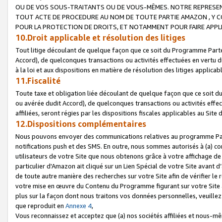
OU DE VOS SOUS-TRAITANTS OU DE VOUS-MÊMES. NOTRE REPRES
TOUT ACTE DE PROCEDURE AU NOM DE TOUTE PARTIE AMAZON , Y CO
POUR LA PROTECTION DE DROITS, ET NOTAMMENT POUR FAIRE APPL
10.Droit applicable et résolution des litiges
Tout litige découlant de quelque façon que ce soit du Programme Parte
Accord), de quelconques transactions ou activités effectuées en vertu d
à la loi et aux dispositions en matière de résolution des litiges applic
11.Fiscalité
Toute taxe et obligation liée découlant de quelque façon que ce soit 
ou avérée dudit Accord), de quelconques transactions ou activités effe
affiliées, seront régies par les dispositions fiscales applicables au Si
12.Dispositions complémentaires
Nous pouvons envoyer des communications relatives au programme Parten
notifications push et des SMS. En outre, nous sommes autorisés à (a) cont
utilisateurs de votre Site que nous obtenons grâce à votre affichage de
particulier d'Amazon ait cliqué sur un Lien Spécial de votre Site avant d
de toute autre manière des recherches sur votre Site afin de vérifier le re
votre mise en œuvre du Contenu du Programme figurant sur votre Site à
plus sur la façon dont nous traitons vos données personnelles, veuille
que reproduit en
Annexe 4
,
Vous reconnaissez et acceptez que (a) nos sociétés affiliées et nous-m