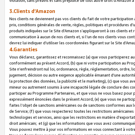
violation, sans préavis et sans préjudice de tout autre droit d’Amazo
3.Clients d’Amazon
Nos clients ne deviennent pas vos clients du fait de votre participati
prix, conditions générales de vente, règles, politiques et procédures d’u
produits indiquées sur le Site d’Amazon s’appliqueront à ces clients et
communication à aucun de nos clients et, si l’un de nos clients vous co
devrez lui indiquer d’utiliser les coordonnées figurant sur le Site d’Ama
4.Garanties
Vous déclarez, garantissez et reconnaissez (a) que vous participerez a
conformément au présent Accord, (b) que ni votre participation au Prog
Site n’enfreindront nul loi, ordonnance, règle, réglementation, ordre, li
jugement, décision ou autre exigence applicable émanant d’une autori
la protection des données, la publicité et le marketing), (c) que vous 
mineur ou autrement soumis à une incapacité légale de conclure des con
participer au Programme Partenaires, et que vous ne vous basez pour pr
expressément énoncées dans le présent Accord, (e) que vous ne particip
faites l’objet de sanctions américaines ou de sanctions conformes aux 
de Service; (f) que vous respecterez toutes les restrictions américaines
technologies et services, ainsi que les restrictions en matière d’exporta
droit américain; et (g) que les informations que vous avez communiqué
Vous pouvez mettre à jour vos informations en vous connectant à votre