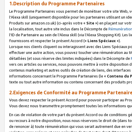
1.Description du Programme Partenaires
Le Programme Partenaires vous permet de monétiser votre site Web, vos 
l'Alexa skill (uniquement disponible pour les partenaires utilisant un 
Produits sur amazon.co.uk) (ci-après votre «
Site
») en plaçant sur votr
la localisation, tout autre site inclus dans le Décompte de
Rémunération
l'ID de Partenaire au sein de l'Alexa skill (via l'Alexa Shopping Kit). Le
fournissons et respecter le présent Accord («
Liens Spéciaux
»).
Lorsque nos clients cliquent ou interagissent avec des Liens Spéciaux p
effectuer une autre action, vous pouvez toucher une rémunération au ti
détaillées (et sous réserve des limites indiquées) dans le Décompte de
vers ces articles ou services, nous pouvons mettre à votre disposition d
contenus marketing et autres outils de création de liens, des interfaces
informations concernant le Programme Partenaires (le «
Contenu du 
texte ou tout autre information ou contenu concernant des produits prop
2.Exigences de Conformité au Programme Partenair
Vous devez respecter le présent Accord pour pouvoir participer au Pr
Vous devez nous transmettre promptement toutes les informations que
En cas de violation de votre part du présent Accord ou de conditions g
ou recours à notre disposition, nous nous réservons le droit de (dans 
de renoncer à) toute rémunération qui vous serait autrement due en ver