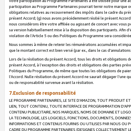
votre participation au Programme Partenaires a été utilisée pour une ac
participation au Programme Partenaires pourrait ternir notre marque ou
obligations relatives au recouvrement des impôts dans le cadre du prése
présent Accord; (g) nous avons précédemment résilié le présent Accord
nous considérons être votre affiliée ou agissant de concert avec vous 
sa version habituellement mise à la disposition des participants. Afin d’é
violation de l’Article 5 ou des Politiques du Programme sera considéré
Nous sommes à même de retenir les rémunérations accumulées et impayée
que le montant correct est bien versé (par ex., dans le cas d’annulations
Lors de la résiliation du présent Accord, tous les droits et obligations 
présent Accord, à l’exception des droits et obligations des parties prévus
Politiques du Programme, de même que toutes les obligations de paiement
l’Accord. Nulle résiliation du présent Accord ne saurait dégager l'une 
ou de responsabilité survenue avant la résiliation.
7.Exclusion de responsabilité
LE PROGRAMME PARTENAIRES, LE SITE D’AMAZON, TOUT PRODUIT ET 
LIEN, TOUT CONTENU, TOUTE INTERFACE DE PROGRAMMATION D'APP
CONTENU PUBLICITAIRE, NOS MARQUES, NOMS DE DOMAINE ET LOGOS
LA TECHNOLOGIE, LES LOGICIELS, FONCTIONS, DOCUMENTS, DONNEES
INFORMATIONS ET CONTENUS FOURNIS OU UTILISES PAR NOUS OU P
CADRE DU PROGRAMME PARTENAIRES (DESIGNES COLLECTIVEMENT LE