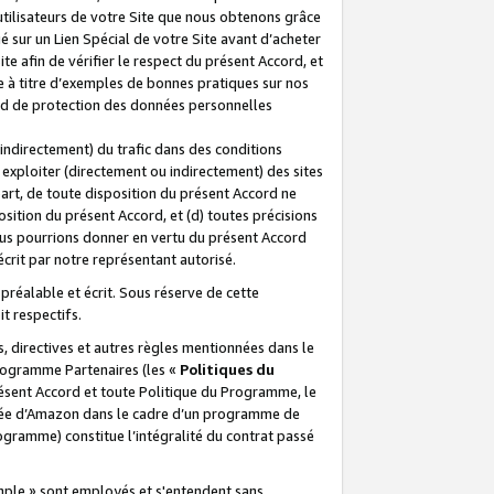
 utilisateurs de votre Site que nous obtenons grâce
é sur un Lien Spécial de votre Site avant d’acheter
te afin de vérifier le respect du présent Accord, et
te à titre d’exemples de bonnes pratiques sur nos
ord de protection des données personnelles
indirectement) du trafic dans des conditions
exploiter (directement ou indirectement) des sites
 part, de toute disposition du présent Accord ne
osition du présent Accord, et (d) toutes précisions
ous pourrions donner en vertu du présent Accord
écrit par notre représentant autorisé.
préalable et écrit. Sous réserve de cette
it respectifs.
s, directives et autres règles mentionnées dans le
programme Partenaires (les «
Politiques du
résent Accord et toute Politique du Programme, le
iliée d’Amazon dans le cadre d’un programme de
ogramme) constitue l’intégralité du contrat passé
xemple » sont employés et s'entendent sans