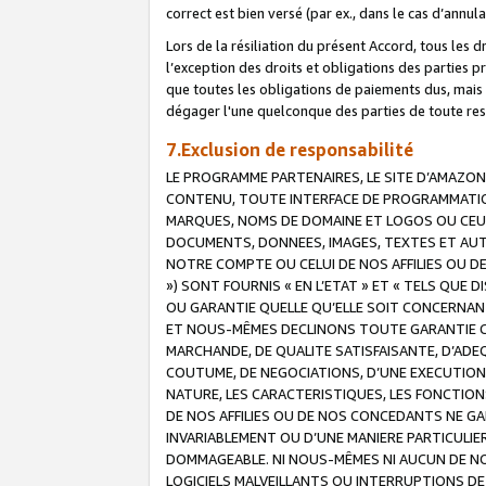
correct est bien versé (par ex., dans le cas d’annul
Lors de la résiliation du présent Accord, tous les 
l’exception des droits et obligations des parties p
que toutes les obligations de paiements dus, mais no
dégager l'une quelconque des parties de toute resp
7.Exclusion de responsabilité
LE PROGRAMME PARTENAIRES, LE SITE D’AMAZON
CONTENU, TOUTE INTERFACE DE PROGRAMMATION
MARQUES, NOMS DE DOMAINE ET LOGOS OU CEUX 
DOCUMENTS, DONNEES, IMAGES, TEXTES ET AUT
NOTRE COMPTE OU CELUI DE NOS AFFILIES OU 
») SONT FOURNIS « EN L’ETAT » ET « TELS QU
OU GARANTIE QUELLE QU’ELLE SOIT CONCERNANT 
ET NOUS-MÊMES DECLINONS TOUTE GARANTIE CON
MARCHANDE, DE QUALITE SATISFAISANTE, D’ADE
COUTUME, DE NEGOCIATIONS, D’UNE EXECUTION
NATURE, LES CARACTERISTIQUES, LES FONCTION
DE NOS AFFILIES OU DE NOS CONCEDANTS NE G
INVARIABLEMENT OU D’UNE MANIERE PARTICULI
DOMMAGEABLE. NI NOUS-MÊMES NI AUCUN DE NO
LOGICIELS MALVEILLANTS OU INTERRUPTIONS D