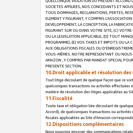
QUELCONQUE VIOLATION DU PRESENT ACCORD DE
SOCIETES AFFILIEES, NOS CONCEDANTS ET NOUS
TOUS DOMMAGES, RECLAMATIONS, PERTES, RESPO
ELEMENT Y FIGURANT, Y COMPRIS L’ASSOCIATION
DEVELOPPEMENT, LA CONCEPTION, LA FABRICATI
FIGURANT SUR OU DANS VOTRE SITE, (C) VOTRE 
OU LA LEGISLATION APPLICABLE, (D) TOUT MA
PROGRAMME), (E) VOS TAXES ET IMPOTS OU LA 
AUX OBLIGATIONS FISCALES OU D’ENREGISTREME
VOUS-MÊMES. NOTRE REPRESENTANT OU NOUS-
AMAZON , Y COMPRIS PAR MANDAT SPECIAL POUR
PRESENTE SECTION.
10.Droit applicable et résolution des 
Tout litige découlant de quelque façon que ce soi
quelconques transactions ou activités effectuées en
matière de résolution des litiges applicables au S
11.Fiscalité
Toute taxe et obligation liée découlant de quelqu
Accord), de quelconques transactions ou activités e
fiscales applicables au Site d’Amazon corresponda
12.Dispositions complémentaires
Nous pouvons envoyer des communications relatives