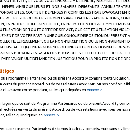
 VOTRE PART, ET VOUS VOUS ENGAGEZ A DEFENDRE, INDEMNISER ET DE
-MEMES, AINSI QUE LEURS ET NOS SALARIES, DIRIGEANTS, ADMINISTRAT
NSABILITES, COUTS ET DEPENSES (Y COMPRIS LES FRAIS D’AVOCAT) EN R
 DE VOTRE SITE OU DE CES ELEMENTS AVEC D’AUTRES APPLICATIONS, CONT
ON, LA PRODUCTION, LA PUBLICITE, LA PROMOTION OU LA COMMERCIALIS
UTILISATION DE TOUTE OFFRE DE SERVICE, QUE CETTE UTILISATION VIOL
NQUEMENT DE VOTRE PART A UNE QUELCONQUE DISPOSITION DU PRESENT 
COLLECTE, LE REGLEMENT, OU LA NON-PERCEPTION OU LE NON-PAIEMENT 
NT FISCAL OU (F) UNE NEGLIGENCE OU UNE FAUTE INTENTIONNELLE DE V
MEMES POUVONS ENGAGER DES POURSUITES ET EFFECTUER TOUT ACTE 
 FAIRE VALOIR UNE DEMANDE EN JUSTICE OU POUR LA PROTECTION DE DR
litiges
t du Programme Partenaires ou du présent Accord (y compris toute violation
 vertu du présent Accord, ou de vos relations avec nous ou nos sociétés affili
ite d’ Amazon correspondant, telles qu'indiquées en
Annexe 2
.
e façon que ce soit du Programme Partenaires ou du présent Accord (y compr
ffectuées en vertu du présent Accord, ou de vos relations avec nous ou nos soc
nt, telles qu'indiquées en
Annexe 3
.
 au programme Partenaires de temps à autre, y compris, mais sans s'y limite