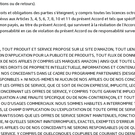
ations ou de retours).
droits et obligations des parties s’éteignent, y compris toutes les licences oc
révus aux Articles 3, 4, 5, 6, 7, 8, 10 et 11 du présent Accord et tels que sp
n payés, au titre du présent Accord, qui survivent à la résiliation de l’Accord
onsabilité en cas de violation du présent Accord ou de responsabilité survenu
, TOUT PRODUIT ET SERVICE PROPOSE SUR LE SITE D’AMAZON, TOUT LIEN
 D'APPLICATION POUR LA PUBLICITE DE PRODUITS, TOUT FLUX DE DONN
DE NOS AFFILIES (Y COMPRIS LES MARQUES AMAZON ) AINSI QUE TOUTE L
RES DROITS DE PROPRIETE INTELLECTUELLE, INFORMATIONS ET CONTENU
DE NOS CONCEDANTS DANS LE CADRE DU PROGRAMME PARTENAIRES (DESIG
E DISPONIBLES ». NI NOUS-MEMES NI AUCUN DE NOS AFFILIES OU DE NOS
LES OFFRES DE SERVICE, QUE CE SOIT DE FACON EXPRESSE, IMPLICITE, L
CERNANT LES OFFRES DE SERVICE, Y COMPRIS TOUTE GARANTIE IMPLICIT
QUATION A UNE FINALITE SPECIFIQUE OU DE NON-CONTREFAÇON, ET TOUTE
 OU D’USAGES COMMERCIAUX. NOUS SOMMES HABILITES A INTERROMPRE TO
S, LE CHAMP D’APPLICATION OU L’EXPLOITATION DE TOUTE OFFRE DE SER
ARANTISSONS QUE LES OFFRES DE SERVICE SERONT MAINTENUES, FONCTIO
ERE, NI QU’ELLES SERONT ININTERROMPUES, EXACTES, EXEMPTES D’ER
S AFFILIES OU DE NOS CONCEDANTS NE SERONS RESPONSABLES (A) DE QU
E SERVICE, Y COMPRIS DE QUELCONQUES COUPURES DE COURANT OU DEFAI