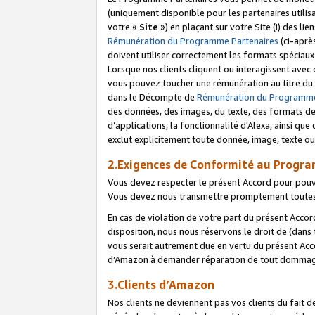
(uniquement disponible pour les partenaires utilis
votre «
Site
») en plaçant sur votre Site (i) des li
Rémunération du Programme Partenaires
(ci-aprè
doivent utiliser correctement les formats spéciaux
Lorsque nos clients cliquent ou interagissent avec
vous pouvez toucher une rémunération au titre du p
dans le Décompte de
Rémunération du Programme
des données, des images, du texte, des formats de 
d’applications, la fonctionnalité d'Alexa, ainsi q
exclut explicitement toute donnée, image, texte ou
2.Exigences de Conformité au Progr
Vous devez respecter le présent Accord pour pouv
Vous devez nous transmettre promptement toutes 
En cas de violation de votre part du présent Accor
disposition, nous nous réservons le droit de (dans
vous serait autrement due en vertu du présent Accor
d’Amazon à demander réparation de tout dommag
3.Clients d’Amazon
Nos clients ne deviennent pas vos clients du fait 