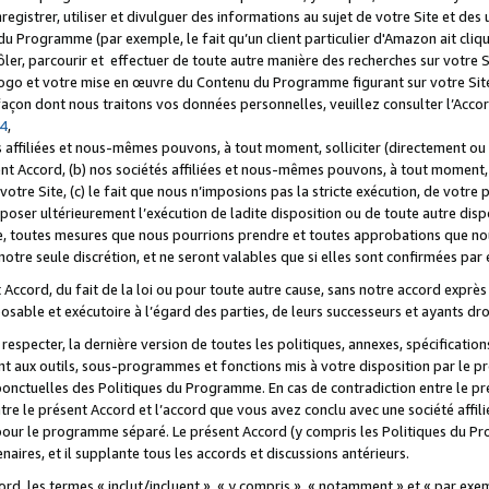
registrer, utiliser et divulguer des informations au sujet de votre Site et des
u Programme (par exemple, le fait qu’un client particulier d'Amazon ait cliqu
ôler, parcourir et effectuer de toute autre manière des recherches sur votre Si
tre logo et votre mise en œuvre du Contenu du Programme figurant sur votre Si
 façon dont nous traitons vos données personnelles, veuillez consulter l’Acc
 4
,
 affiliées et nous-mêmes pouvons, à tout moment, solliciter (directement ou 
nt Accord, (b) nos sociétés affiliées et nous-mêmes pouvons, à tout moment, 
votre Site, (c) le fait que nous n’imposions pas la stricte exécution, de votre
poser ultérieurement l’exécution de ladite disposition ou de toute autre disp
ce, toutes mesures que nous pourrions prendre et toutes approbations que n
otre seule discrétion, et ne seront valables que si elles sont confirmées par 
Accord, du fait de la loi ou pour toute autre cause, sans notre accord exprès 
posable et exécutoire à l’égard des parties, de leurs successeurs et ayants dro
especter, la dernière version de toutes les politiques, annexes, spécification
ant aux outils, sous-programmes et fonctions mis à votre disposition par le 
 ponctuelles des Politiques du Programme. En cas de contradiction entre le p
ntre le présent Accord et l’accord que vous avez conclu avec une société aff
 pour le programme séparé. Le présent Accord (y compris les Politiques du Pr
ires, et il supplante tous les accords et discussions antérieurs.
cord, les termes « inclut/incluent », « y compris », « notamment » et « par e