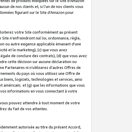
 ventes de produits indiquées sur le Site d’Amazon
cun de nos clients et, si l’un de nos clients vous
rdonnées figurant sur le Site d’Amazon pour
ploiterez votre Site conformément au présent
 Site n’enfreindront nul loi, ordonnance, règle,
ision ou autre exigence applicable émanant d’une
ité et le marketing), (c) que vous avez
égale de conclure des contrats), (d) que vous avez
dre cette décision sur aucune déclaration ou
 Partenaires ni n’utiliserez d’autres Offres de
ernements du pays où vous utilisez une Offre de
 biens, logiciels, technologies et services, ainsi
oit américain; et (g) que les informations que vous
vos informations en vous connectant à votre
e vous pouvez attendre à tout moment de votre
rez du fait de vos attentes.
cédemment autorisée au titre du présent Accord,