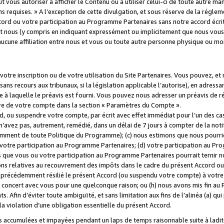
 vous autoriser à afficher le Contenu ou à utiliser celui-ci de toute autre man
ns requises. » A l’exception de cette divulgation, et sous réserve de la régle
rd ou votre participation au Programme Partenaires sans notre accord écrit
s et nous (y compris en indiquant expressément ou implicitement que nous vou
d'aucune affiliation entre nous et vous ou toute autre personne physique ou m
tre inscription ou de votre utilisation du Site Partenaires. Vous pouvez, et
 recours aux tribunaux, si la législation applicable l’autorise), en adressant 
e à laquelle le préavis est fourni. Vous pouvez nous adresser un préavis de r
ture de votre compte dans la section « Paramètres du Compte ».
, ou suspendre votre compte, par écrit avec effet immédiat pour l’un des cas
 n’avez pas, autrement, remédié, dans un délai de 7 jours à compter de la noti
tamment de toute Politique du Programme); (c) nous estimons que nous pourrio
votre participation au Programme Partenaires; (d) votre participation au Pro
ns que vous ou votre participation au Programme Partenaires pourrait ternir 
ons relatives au recouvrement des impôts dans le cadre du présent Accord ou 
s précédemment résilié le présent Accord (ou suspendu votre compte) à votre
de concert avec vous pour une quelconque raison; ou (h) nous avons mis fin a
. Afin d’éviter toute ambiguïté, et sans limitation aux fins de l’alinéa (a) qui
violation d’une obligation essentielle du présent Accord.
accumulées et impayées pendant un laps de temps raisonnable suite à ladite