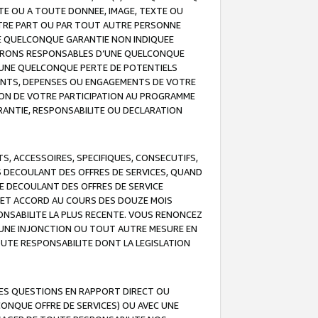
TE OU A TOUTE DONNEE, IMAGE, TEXTE OU
OTRE PART OU PAR TOUT AUTRE PERSONNE
NE QUELCONQUE GARANTIE NON INDIQUEE
 SERONS RESPONSABLES D’UNE QUELCONQUE
UNE QUELCONQUE PERTE DE POTENTIELS
EMENTS, DEPENSES OU ENGAGEMENTS DE VOTRE
ION DE VOTRE PARTICIPATION AU PROGRAMME
ARANTIE, RESPONSABILITE OU DECLARATION
, ACCESSOIRES, SPECIFIQUES, CONSECUTIFS,
S DECOULANT DES OFFRES DE SERVICES, QUAND
LE DECOULANT DES OFFRES DE SERVICE
 CET ACCORD AU COURS DES DOUZE MOIS
ONSABILITE LA PLUS RECENTE. VOUS RENONCEZ
, UNE INJONCTION OU TOUT AUTRE MESURE EN
OUTE RESPONSABILITE DONT LA LEGISLATION
LES QUESTIONS EN RAPPORT DIRECT OU
LCONQUE OFFRE DE SERVICES) OU AVEC UNE