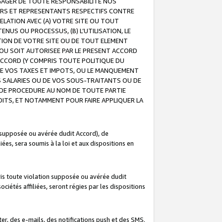
GAGER DE TOUTE RESPONSABILITE NOS
EURS ET REPRESENTANTS RESPECTIFS CONTRE
ELATION AVEC (A) VOTRE SITE OU TOUT
ENUS OU PROCESSUS, (B) L’UTILISATION, LE
ATION DE VOTRE SITE OU DE TOUT ELEMENT
E OU SOIT AUTORISEE PAR LE PRESENT ACCORD
ACCORD (Y COMPRIS TOUTE POLITIQUE DU
DE VOS TAXES ET IMPOTS, OU LE MANQUEMENT
OS SALARIES OU DE VOS SOUS-TRAITANTS OU DE
DE PROCEDURE AU NOM DE TOUTE PARTIE
OITS, ET NOTAMMENT POUR FAIRE APPLIQUER LA
 supposée ou avérée dudit Accord), de
ées, sera soumis à la loi et aux dispositions en
is toute violation supposée ou avérée dudit
iétés affiliées, seront régies par les dispositions
r, des e-mails, des notifications push et des SMS.