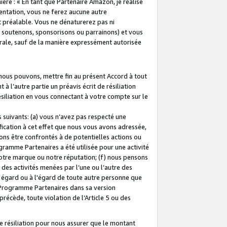
ière : « En tant que Partenaire Amazon, je réalise
mentation, vous ne ferez aucune autre
 préalable. Vous ne dénaturerez pas ni
s soutenons, sponsorisons ou parrainons) et vous
orale, sauf de la manière expressément autorisée
 nous pouvons, mettre fin au présent Accord à tout
à l’autre partie un préavis écrit de résiliation
ésiliation en vous connectant à votre compte sur le
 suivants: (a) vous n’avez pas respecté une
fication à cet effet que nous vous avons adressée,
ns être confrontés à de potentielles actions ou
gramme Partenaires a été utilisée pour une activité
notre marque ou notre réputation; (f) nous pensons
des activités menées par l’une ou l’autre des
 égard ou à l'égard de toute autre personne que
u Programme Partenaires dans sa version
 précède, toute violation de l’Article 5 ou des
 résiliation pour nous assurer que le montant