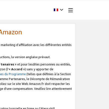
d'Amazon
marketing d’affiliation avec les différentes entités
uctions, la version anglaise prévaut.
tenaires
» et pour lesdites personnes ou entités,
zon (l’«
Accord
») sans y apporter de
ques du Programme
(telles que définies à la Section
ogramme Partenaires, le Décompte de Rémunération
iez sur le site Web Amazon.fr doit respecter les
ge d'une compensation. Veuillez lire attentivement
on logicielle en ligne ou l'Alexa skill