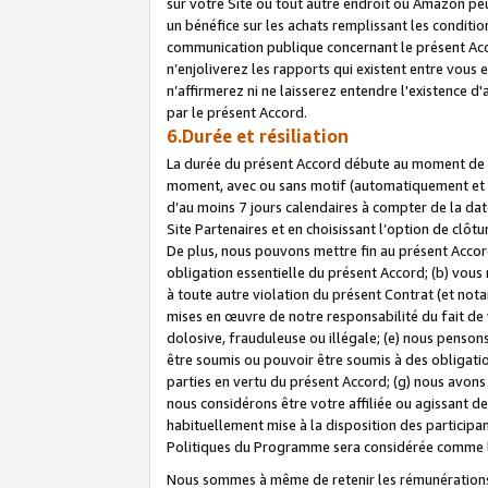
sur votre Site ou tout autre endroit où Amazon peut
un bénéfice sur les achats remplissant les conditio
communication publique concernant le présent Acco
n’enjoliverez les rapports qui existent entre vou
n’affirmerez ni ne laisserez entendre l'existence 
par le présent Accord.
6.Durée et résiliation
La durée du présent Accord débute au moment de vo
moment, avec ou sans motif (automatiquement et sans
d’au moins 7 jours calendaires à compter de la dat
Site Partenaires et en choisissant l’option de clô
De plus, nous pouvons mettre fin au présent Accord
obligation essentielle du présent Accord; (b) vous
à toute autre violation du présent Contrat (et no
mises en œuvre de notre responsabilité du fait de 
dolosive, frauduleuse ou illégale; (e) nous penso
être soumis ou pouvoir être soumis à des obligati
parties en vertu du présent Accord; (g) nous avon
nous considérons être votre affiliée ou agissant 
habituellement mise à la disposition des participants
Politiques du Programme sera considérée comme la 
Nous sommes à même de retenir les rémunérations 