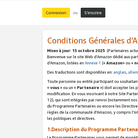
Connexion
S’inscrire
ou
Conditions Générales d
Mises à jour
:
15 octobre 2025
(Partenaires actu
Bienvenue sur le site Web d’Amazon dédié aux part
d’Amazon, listées en
Annexe 1
(«
Amazon
» ou «
n
Des traductions sont disponibles en:
anglais
,
alle
Toute personne ou entité participant ou souhaitan
«
vous
» ou un «
Partenaire
») doit accepter les
modification. En vous inscrivant à notre Site Parte
12), qui sont intégrées par renvoi (notamment no
du Programme Partenaires ou encore les Directive
règles de la communauté d'Amazon, y compris l'int
les politiques et directives.
1.Description du Programme Partena
Le Programme Partenaires vous permet de monétiser 