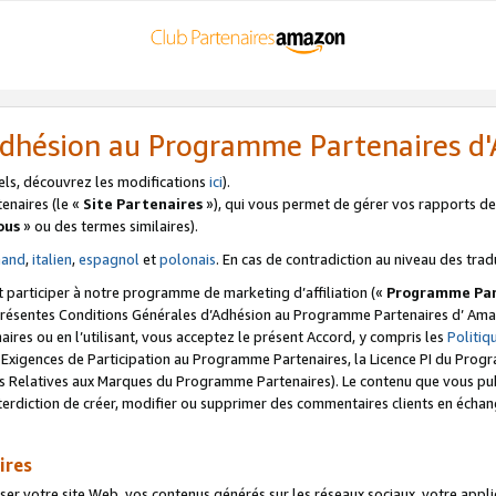
’Adhésion au Programme Partenaires 
els, découvrez les modifications
ici
).
enaires (le «
Site Partenaires
»), qui vous permet de gérer vos rapports de 
ous
» ou des termes similaires).
mand
,
italien
,
espagnol
et
polonais
. En cas de contradiction au niveau des trad
t participer à notre programme de marketing d’affiliation («
Programme Par
 présentes Conditions Générales d’Adhésion au Programme Partenaires d’ Ama
naires ou en l’utilisant, vous acceptez le présent Accord, y compris les
Politi
s Exigences de Participation au Programme Partenaires, la Licence PI du Pr
s Relatives aux Marques du Programme Partenaires). Le contenu que vous publ
erdiction de créer, modifier ou supprimer des commentaires clients en échan
ires
votre site Web, vos contenus générés sur les réseaux sociaux, votre applicati