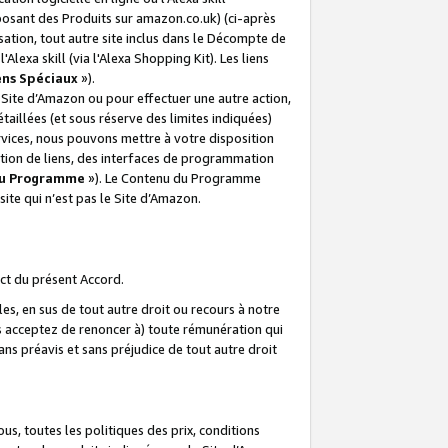
posant des Produits sur amazon.co.uk) (ci-après
isation, tout autre site inclus dans le Décompte de
 l'Alexa skill (via l'Alexa Shopping Kit). Les liens
ens Spéciaux
»).
e Site d’Amazon ou pour effectuer une autre action,
aillées (et sous réserve des limites indiquées)
 services, nous pouvons mettre à votre disposition
ation de liens, des interfaces de programmation
u Programme
»). Le Contenu du Programme
ite qui n’est pas le Site d’Amazon.
ct du présent Accord.
s, en sus de tout autre droit ou recours à notre
s acceptez de renoncer à) toute rémunération qui
ans préavis et sans préjudice de tout autre droit
s, toutes les politiques des prix, conditions