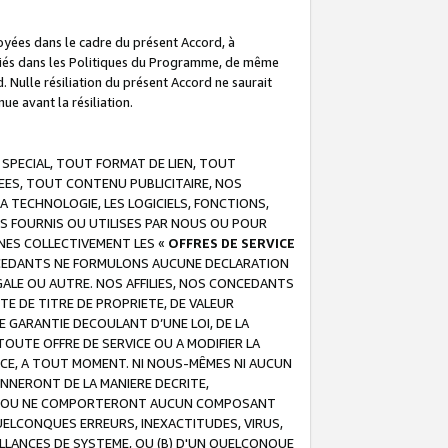
troyées dans le cadre du présent Accord, à
écifiés dans les Politiques du Programme, de même
. Nulle résiliation du présent Accord ne saurait
e avant la résiliation.
 SPECIAL, TOUT FORMAT DE LIEN, TOUT
EES, TOUT CONTENU PUBLICITAIRE, NOS
A TECHNOLOGIE, LES LOGICIELS, FONCTIONS,
S FOURNIS OU UTILISES PAR NOUS OU POUR
NES COLLECTIVEMENT LES «
OFFRES DE SERVICE
 CONCEDANTS NE FORMULONS AUCUNE DECLARATION
EGALE OU AUTRE. NOS AFFILIES, NOS CONCEDANTS
E DE TITRE DE PROPRIETE, DE VALEUR
 GARANTIE DECOULANT D’UNE LOI, DE LA
UTE OFFRE DE SERVICE OU A MODIFIER LA
VICE, A TOUT MOMENT. NI NOUS-MÊMES NI AUCUN
NNERONT DE LA MANIERE DECRITE,
REUR OU NE COMPORTERONT AUCUN COMPOSANT
ELCONQUES ERREURS, INEXACTITUDES, VIRUS,
LLANCES DE SYSTEME, OU (B) D'UN QUELCONQUE