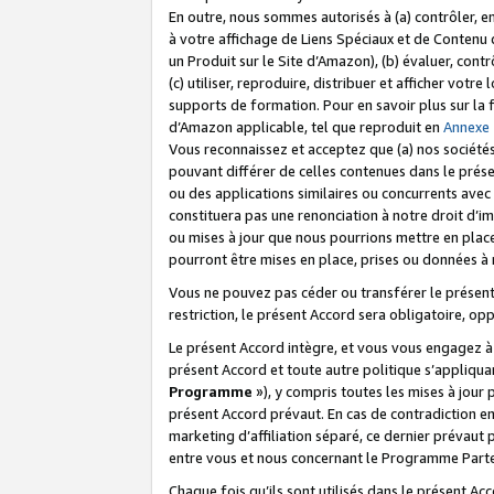
En outre, nous sommes autorisés à (a) contrôler, en
à votre affichage de Liens Spéciaux et de Contenu d
un Produit sur le Site d’Amazon), (b) évaluer, contr
(c) utiliser, reproduire, distribuer et afficher vo
supports de formation. Pour en savoir plus sur la
d’Amazon applicable, tel que reproduit en
Annexe
Vous reconnaissez et acceptez que (a) nos sociétés
pouvant différer de celles contenues dans le prése
ou des applications similaires ou concurrents avec 
constituera pas une renonciation à notre droit d’im
ou mises à jour que nous pourrions mettre en pla
pourront être mises en place, prises ou données à n
Vous ne pouvez pas céder ou transférer le présent 
restriction, le présent Accord sera obligatoire, op
Le présent Accord intègre, et vous vous engagez à r
présent Accord et toute autre politique s’appliqu
Programme
»), y compris toutes les mises à jour
présent Accord prévaut. En cas de contradiction e
marketing d’affiliation séparé, ce dernier prévaut
entre vous et nous concernant le Programme Partena
Chaque fois qu’ils sont utilisés dans le présent Ac