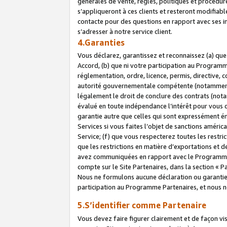
générales de vente, règles, politiques et procédure
s’appliqueront à ces clients et resteront modifiabl
contacte pour des questions en rapport avec ses in
s’adresser à notre service client.
4.Garanties
Vous déclarez, garantissez et reconnaissez (a) qu
Accord, (b) que ni votre participation au Programme
réglementation, ordre, licence, permis, directive,
autorité gouvernementale compétente (notamment le
légalement le droit de conclure des contrats (not
évalué en toute indépendance l’intérêt pour vous 
garantie autre que celles qui sont expressément én
Services si vous faites l’objet de sanctions amér
Service; (f) que vous respecterez toutes les restri
que les restrictions en matière d’exportations et d
avez communiquées en rapport avec le Programme P
compte sur le Site Partenaires, dans la section «
Nous ne formulons aucune déclaration ou garantie
participation au Programme Partenaires, et nous n
5.S’identifier comme Partenaire
Vous devez faire figurer clairement et de façon vi