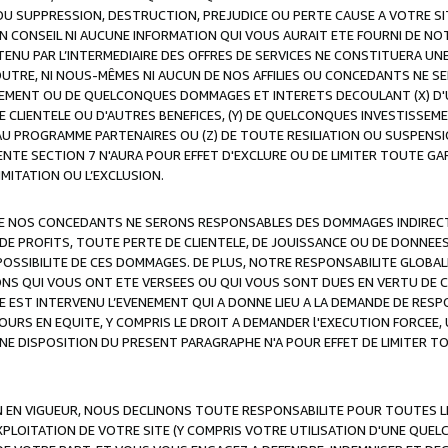
OU SUPPRESSION, DESTRUCTION, PREJUDICE OU PERTE CAUSE A VOTRE SI
 CONSEIL NI AUCUNE INFORMATION QUI VOUS AURAIT ETE FOURNI DE N
ENU PAR L’INTERMEDIAIRE DES OFFRES DE SERVICES NE CONSTITUERA U
OUTRE, NI NOUS-MÊMES NI AUCUN DE NOS AFFILIES OU CONCEDANTS NE
MENT OU DE QUELCONQUES DOMMAGES ET INTERETS DECOULANT (X) D'
DE CLIENTELE OU D'AUTRES BENEFICES, (Y) DE QUELCONQUES INVESTISS
 AU PROGRAMME PARTENAIRES OU (Z) DE TOUTE RESILIATION OU SUSPENS
ENTE SECTION 7 N'AURA POUR EFFET D'EXCLURE OU DE LIMITER TOUTE G
IMITATION OU L’EXCLUSION.
 DE NOS CONCEDANTS NE SERONS RESPONSABLES DES DOMMAGES INDIRECTS
DE PROFITS, TOUTE PERTE DE CLIENTELE, DE JOUISSANCE OU DE DONNEE
POSSIBILITE DE CES DOMMAGES. DE PLUS, NOTRE RESPONSABILITE GLOBA
ONS QUI VOUS ONT ETE VERSEES OU QUI VOUS SONT DUES EN VERTU DE
 EST INTERVENU L’EVENEMENT QUI A DONNE LIEU A LA DEMANDE DE RESP
OURS EN EQUITE, Y COMPRIS LE DROIT A DEMANDER l'EXECUTION FORCEE
UNE DISPOSITION DU PRESENT PARAGRAPHE N'A POUR EFFET DE LIMITER T
ON EN VIGUEUR, NOUS DECLINONS TOUTE RESPONSABILITE POUR TOUTES 
’EXPLOITATION DE VOTRE SITE (Y COMPRIS VOTRE UTILISATION D'UNE QUE