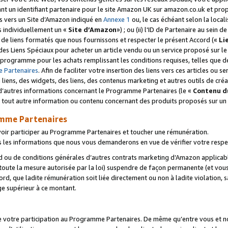
ant un identifiant partenaire pour le site Amazon UK sur amazon.co.uk et pro
ens vers un Site d’Amazon indiqué en
Annexe 1
ou, le cas échéant selon la local
s individuellement un «
Site d’Amazon
») ; ou (ii) l'ID de Partenaire au sein de
 de liens formatés que nous fournissons et respecter le présent Accord («
Li
 des Liens Spéciaux pour acheter un article vendu ou un service proposé sur l
rogramme pour les achats remplissant les conditions requises, telles que dét
 Partenaires
. Afin de faciliter votre insertion des liens vers ces articles ou
liens, des widgets, des liens, des contenus marketing et autres outils de cré
ue d’autres informations concernant le Programme Partenaires (le «
Contenu d
 tout autre information ou contenu concernant des produits proposés sur un s
amme Partenaires
oir participer au Programme Partenaires et toucher une rémunération.
les informations que nous vous demanderons en vue de vérifier votre respe
d ou de conditions générales d’autres contrats marketing d’Amazon applicable
 toute la mesure autorisée par la loi) suspendre de façon permanente (et vou
d, que ladite rémunération soit liée directement ou non à ladite violation, s
e supérieur à ce montant.
de votre participation au Programme Partenaires. De même qu’entre vous et nou