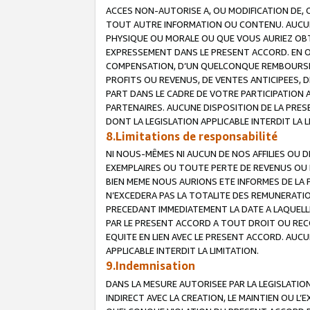
ACCES NON-AUTORISE A, OU MODIFICATION DE, 
TOUT AUTRE INFORMATION OU CONTENU. AUCUN
PHYSIQUE OU MORALE OU QUE VOUS AURIEZ OBT
EXPRESSEMENT DANS LE PRESENT ACCORD. EN 
COMPENSATION, D’UN QUELCONQUE REMBOURSE
PROFITS OU REVENUS, DE VENTES ANTICIPEES, 
PART DANS LE CADRE DE VOTRE PARTICIPATION
PARTENAIRES. AUCUNE DISPOSITION DE LA PRES
DONT LA LEGISLATION APPLICABLE INTERDIT LA L
8.Limitations de responsabilité
NI NOUS-MÊMES NI AUCUN DE NOS AFFILIES OU
EXEMPLAIRES OU TOUTE PERTE DE REVENUS OU 
BIEN MEME NOUS AURIONS ETE INFORMES DE LA 
N’EXCEDERA PAS LA TOTALITE DES REMUNERATI
PRECEDANT IMMEDIATEMENT LA DATE A LAQUELLE
PAR LE PRESENT ACCORD A TOUT DROIT OU REC
EQUITE EN LIEN AVEC LE PRESENT ACCORD. AUC
APPLICABLE INTERDIT LA LIMITATION.
9.Indemnisation
DANS LA MESURE AUTORISEE PAR LA LEGISLATI
INDIRECT AVEC LA CREATION, LE MAINTIEN OU L