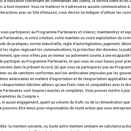
s d’utilisation concernant les commandes des clients, le service client et les
es à tout moment. Vous ne traiterez ni n'adresserez aucune communication à au
teractions avec un Site d’Amazon, vous devrez lui indiquer d’utiliser les coo
e vous participerez au Programme Partenaires et créerez, maintiendrez et ex
 Partenaires, ni votre création, votre maintien ou votre exploitation de votre
 code de pratiques, norme industrielle, règle d’autorégulation, jugement, déc
s règles régissant les communications, la protection des données, la public
amment, que vous n’êtes pas un mineur ou autrement soumis à une incapacité l
de participer au Programme Partenaires, et que vous ne vous basez pour pren
oncées dans le présent Accord, (e) que vous ne participerez pas au Programme
icaines ou de sanctions conformes aux lois américaines imposées par les gouv
ctions américaines en matière d’exportation et de réexportation applicables aux
e réexportation édictées ailleurs qu’aux Etats-Unis et compatibles avec le dr
artenaires sont toujours exactes et complètes. Vous pouvez mettre à jour 
 Paramètres du Compte ».
, ni aucun engagement, quant au volume du trafic ou de la rémunération qu
e pouvons être tenus pour responsables de toute action que vous entreprend
sible la mention suivante, ou toute autre mention similaire en substance pré