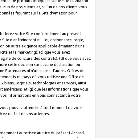
 ventes de produits indiquées sur le Site d’Amazon
cun de nos clients et, si l’un de nos clients vous
rdonnées figurant sur le Site d’Amazon pour
ploiterez votre Site conformément au présent
 Site n’enfreindront nul loi, ordonnance, règle,
ision ou autre exigence applicable émanant d’une
ité et le marketing), (c) que vous avez
égale de conclure des contrats), (d) que vous avez
dre cette décision sur aucune déclaration ou
 Partenaires ni n’utiliserez d’autres Offres de
ernements du pays où vous utilisez une Offre de
 biens, logiciels, technologies et services, ainsi
oit américain; et (g) que les informations que vous
vos informations en vous connectant à votre
e vous pouvez attendre à tout moment de votre
rez du fait de vos attentes.
cédemment autorisée au titre du présent Accord,