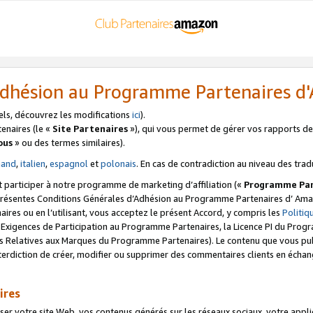
’Adhésion au Programme Partenaires 
els, découvrez les modifications
ici
).
enaires (le «
Site Partenaires
»), qui vous permet de gérer vos rapports de 
ous
» ou des termes similaires).
mand
,
italien
,
espagnol
et
polonais
. En cas de contradiction au niveau des trad
t participer à notre programme de marketing d’affiliation («
Programme Par
 présentes Conditions Générales d’Adhésion au Programme Partenaires d’ Ama
naires ou en l’utilisant, vous acceptez le présent Accord, y compris les
Politi
s Exigences de Participation au Programme Partenaires, la Licence PI du Pr
s Relatives aux Marques du Programme Partenaires). Le contenu que vous publ
erdiction de créer, modifier ou supprimer des commentaires clients en échan
ires
votre site Web, vos contenus générés sur les réseaux sociaux, votre applicati