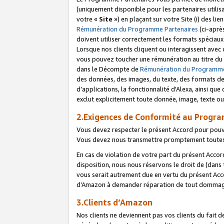
(uniquement disponible pour les partenaires utilis
votre «
Site
») en plaçant sur votre Site (i) des li
Rémunération du Programme Partenaires
(ci-aprè
doivent utiliser correctement les formats spéciaux
Lorsque nos clients cliquent ou interagissent avec
vous pouvez toucher une rémunération au titre du p
dans le Décompte de
Rémunération du Programme
des données, des images, du texte, des formats de 
d’applications, la fonctionnalité d'Alexa, ainsi q
exclut explicitement toute donnée, image, texte ou
2.Exigences de Conformité au Progr
Vous devez respecter le présent Accord pour pouv
Vous devez nous transmettre promptement toutes 
En cas de violation de votre part du présent Accor
disposition, nous nous réservons le droit de (dans
vous serait autrement due en vertu du présent Accor
d’Amazon à demander réparation de tout dommag
3.Clients d’Amazon
Nos clients ne deviennent pas vos clients du fait 