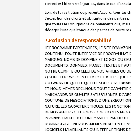
correct est bien versé (par ex., dans le cas d’annul
Lors de la résiliation du présent Accord, tous les 
l’exception des droits et obligations des parties p
que toutes les obligations de paiements dus, mais no
dégager l'une quelconque des parties de toute resp
7.Exclusion de responsabilité
LE PROGRAMME PARTENAIRES, LE SITE D’AMAZON
CONTENU, TOUTE INTERFACE DE PROGRAMMATION
MARQUES, NOMS DE DOMAINE ET LOGOS OU CEUX 
DOCUMENTS, DONNEES, IMAGES, TEXTES ET AUT
NOTRE COMPTE OU CELUI DE NOS AFFILIES OU 
») SONT FOURNIS « EN L’ETAT » ET « TELS QU
OU GARANTIE QUELLE QU’ELLE SOIT CONCERNANT 
ET NOUS-MÊMES DECLINONS TOUTE GARANTIE CON
MARCHANDE, DE QUALITE SATISFAISANTE, D’ADE
COUTUME, DE NEGOCIATIONS, D’UNE EXECUTION
NATURE, LES CARACTERISTIQUES, LES FONCTION
DE NOS AFFILIES OU DE NOS CONCEDANTS NE G
INVARIABLEMENT OU D’UNE MANIERE PARTICULI
DOMMAGEABLE. NI NOUS-MÊMES NI AUCUN DE NO
LOGICIELS MALVEILLANTS OU INTERRUPTIONS D