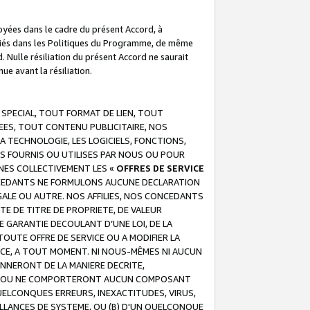
troyées dans le cadre du présent Accord, à
écifiés dans les Politiques du Programme, de même
. Nulle résiliation du présent Accord ne saurait
e avant la résiliation.
 SPECIAL, TOUT FORMAT DE LIEN, TOUT
EES, TOUT CONTENU PUBLICITAIRE, NOS
A TECHNOLOGIE, LES LOGICIELS, FONCTIONS,
S FOURNIS OU UTILISES PAR NOUS OU POUR
NES COLLECTIVEMENT LES «
OFFRES DE SERVICE
 CONCEDANTS NE FORMULONS AUCUNE DECLARATION
EGALE OU AUTRE. NOS AFFILIES, NOS CONCEDANTS
E DE TITRE DE PROPRIETE, DE VALEUR
 GARANTIE DECOULANT D’UNE LOI, DE LA
UTE OFFRE DE SERVICE OU A MODIFIER LA
VICE, A TOUT MOMENT. NI NOUS-MÊMES NI AUCUN
NNERONT DE LA MANIERE DECRITE,
REUR OU NE COMPORTERONT AUCUN COMPOSANT
ELCONQUES ERREURS, INEXACTITUDES, VIRUS,
LLANCES DE SYSTEME, OU (B) D'UN QUELCONQUE