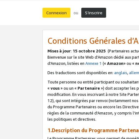
Connexion
S’inscrire
ou
Conditions Générales d
Mises à jour
:
15 octobre 2025
(Partenaires actu
Bienvenue sur le site Web d’Amazon dédié aux part
d’Amazon, listées en
Annexe 1
(«
Amazon
» ou «
n
Des traductions sont disponibles en:
anglais
,
alle
Toute personne ou entité participant ou souhaitan
«
vous
» ou un «
Partenaire
») doit accepter les
modification. En vous inscrivant à notre Site Parte
12), qui sont intégrées par renvoi (notamment no
du Programme Partenaires ou encore les Directive
règles de la communauté d'Amazon, y compris l'int
les politiques et directives.
1.Description du Programme Partena
Le Programme Partenaires vous permet de monétiser 