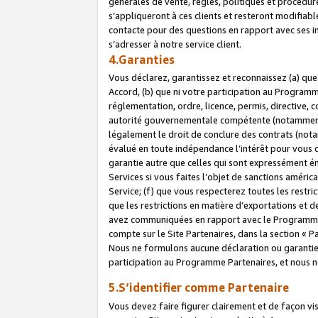
générales de vente, règles, politiques et procédure
s’appliqueront à ces clients et resteront modifiabl
contacte pour des questions en rapport avec ses in
s’adresser à notre service client.
4.Garanties
Vous déclarez, garantissez et reconnaissez (a) qu
Accord, (b) que ni votre participation au Programme
réglementation, ordre, licence, permis, directive,
autorité gouvernementale compétente (notamment le
légalement le droit de conclure des contrats (not
évalué en toute indépendance l’intérêt pour vous 
garantie autre que celles qui sont expressément én
Services si vous faites l’objet de sanctions amér
Service; (f) que vous respecterez toutes les restri
que les restrictions en matière d’exportations et d
avez communiquées en rapport avec le Programme P
compte sur le Site Partenaires, dans la section «
Nous ne formulons aucune déclaration ou garantie
participation au Programme Partenaires, et nous n
5.S’identifier comme Partenaire
Vous devez faire figurer clairement et de façon vi