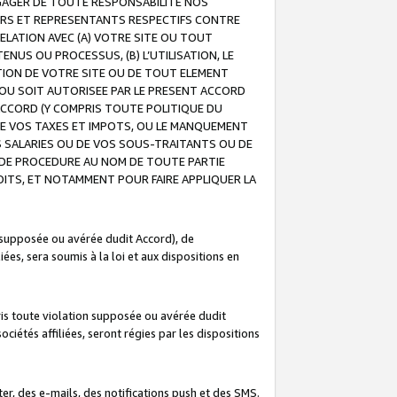
GAGER DE TOUTE RESPONSABILITE NOS
EURS ET REPRESENTANTS RESPECTIFS CONTRE
ELATION AVEC (A) VOTRE SITE OU TOUT
ENUS OU PROCESSUS, (B) L’UTILISATION, LE
ATION DE VOTRE SITE OU DE TOUT ELEMENT
E OU SOIT AUTORISEE PAR LE PRESENT ACCORD
ACCORD (Y COMPRIS TOUTE POLITIQUE DU
DE VOS TAXES ET IMPOTS, OU LE MANQUEMENT
OS SALARIES OU DE VOS SOUS-TRAITANTS OU DE
DE PROCEDURE AU NOM DE TOUTE PARTIE
OITS, ET NOTAMMENT POUR FAIRE APPLIQUER LA
 supposée ou avérée dudit Accord), de
ées, sera soumis à la loi et aux dispositions en
is toute violation supposée ou avérée dudit
iétés affiliées, seront régies par les dispositions
r, des e-mails, des notifications push et des SMS.