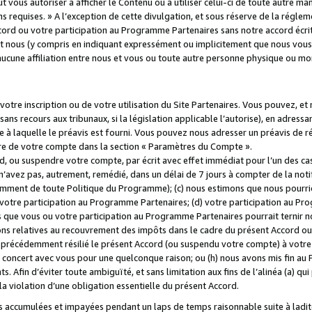
 vous autoriser à afficher le Contenu ou à utiliser celui-ci de toute autre man
ns requises. » A l’exception de cette divulgation, et sous réserve de la régle
rd ou votre participation au Programme Partenaires sans notre accord écrit
s et nous (y compris en indiquant expressément ou implicitement que nous vou
d'aucune affiliation entre nous et vous ou toute autre personne physique ou m
tre inscription ou de votre utilisation du Site Partenaires. Vous pouvez, et
 recours aux tribunaux, si la législation applicable l’autorise), en adressant 
e à laquelle le préavis est fourni. Vous pouvez nous adresser un préavis de r
ture de votre compte dans la section « Paramètres du Compte ».
, ou suspendre votre compte, par écrit avec effet immédiat pour l’un des cas
 n’avez pas, autrement, remédié, dans un délai de 7 jours à compter de la noti
tamment de toute Politique du Programme); (c) nous estimons que nous pourrio
votre participation au Programme Partenaires; (d) votre participation au Pro
ns que vous ou votre participation au Programme Partenaires pourrait ternir 
ons relatives au recouvrement des impôts dans le cadre du présent Accord ou 
s précédemment résilié le présent Accord (ou suspendu votre compte) à votre
de concert avec vous pour une quelconque raison; ou (h) nous avons mis fin a
. Afin d’éviter toute ambiguïté, et sans limitation aux fins de l’alinéa (a) qui
violation d’une obligation essentielle du présent Accord.
accumulées et impayées pendant un laps de temps raisonnable suite à ladite