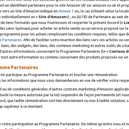
ant un identifiant partenaire pour le site Amazon UK sur amazon.co.uk et pro
ens vers un Site d’Amazon indiqué en
Annexe 1
ou, le cas échéant selon la local
s individuellement un «
Site d’Amazon
») ; ou (ii) l'ID de Partenaire au sein de
 de liens formatés que nous fournissons et respecter le présent Accord («
Li
 des Liens Spéciaux pour acheter un article vendu ou un service proposé sur l
rogramme pour les achats remplissant les conditions requises, telles que dét
 Partenaires
. Afin de faciliter votre insertion des liens vers ces articles ou
liens, des widgets, des liens, des contenus marketing et autres outils de cré
ue d’autres informations concernant le Programme Partenaires (le «
Contenu d
 tout autre information ou contenu concernant des produits proposés sur un s
amme Partenaires
oir participer au Programme Partenaires et toucher une rémunération.
les informations que nous vous demanderons en vue de vérifier votre respe
d ou de conditions générales d’autres contrats marketing d’Amazon applicable
 toute la mesure autorisée par la loi) suspendre de façon permanente (et vou
d, que ladite rémunération soit liée directement ou non à ladite violation, s
e supérieur à ce montant.
de votre participation au Programme Partenaires. De même qu’entre vous et nou