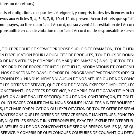
ations ou de retours).
droits et obligations des parties s’éteignent, y compris toutes les licences oc
révus aux Articles 3, 4, 5, 6, 7, 8, 10 et 11 du présent Accord et tels que sp
n payés, au titre du présent Accord, qui survivent à la résiliation de l’Accord
onsabilité en cas de violation du présent Accord ou de responsabilité survenu
, TOUT PRODUIT ET SERVICE PROPOSE SUR LE SITE D’AMAZON, TOUT LIEN
 D'APPLICATION POUR LA PUBLICITE DE PRODUITS, TOUT FLUX DE DONN
DE NOS AFFILIES (Y COMPRIS LES MARQUES AMAZON ) AINSI QUE TOUTE L
RES DROITS DE PROPRIETE INTELLECTUELLE, INFORMATIONS ET CONTENU
DE NOS CONCEDANTS DANS LE CADRE DU PROGRAMME PARTENAIRES (DESIG
E DISPONIBLES ». NI NOUS-MEMES NI AUCUN DE NOS AFFILIES OU DE NOS
LES OFFRES DE SERVICE, QUE CE SOIT DE FACON EXPRESSE, IMPLICITE, L
CERNANT LES OFFRES DE SERVICE, Y COMPRIS TOUTE GARANTIE IMPLICIT
QUATION A UNE FINALITE SPECIFIQUE OU DE NON-CONTREFAÇON, ET TOUTE
 OU D’USAGES COMMERCIAUX. NOUS SOMMES HABILITES A INTERROMPRE TO
S, LE CHAMP D’APPLICATION OU L’EXPLOITATION DE TOUTE OFFRE DE SER
ARANTISSONS QUE LES OFFRES DE SERVICE SERONT MAINTENUES, FONCTIO
ERE, NI QU’ELLES SERONT ININTERROMPUES, EXACTES, EXEMPTES D’ER
S AFFILIES OU DE NOS CONCEDANTS NE SERONS RESPONSABLES (A) DE QU
E SERVICE, Y COMPRIS DE QUELCONQUES COUPURES DE COURANT OU DEFAI