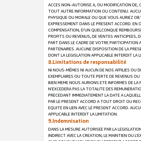
ACCES NON-AUTORISE A, OU MODIFICATION DE, 
TOUT AUTRE INFORMATION OU CONTENU. AUCUN
PHYSIQUE OU MORALE OU QUE VOUS AURIEZ OBT
EXPRESSEMENT DANS LE PRESENT ACCORD. EN 
COMPENSATION, D’UN QUELCONQUE REMBOURSE
PROFITS OU REVENUS, DE VENTES ANTICIPEES, 
PART DANS LE CADRE DE VOTRE PARTICIPATION
PARTENAIRES. AUCUNE DISPOSITION DE LA PRES
DONT LA LEGISLATION APPLICABLE INTERDIT LA L
8.Limitations de responsabilité
NI NOUS-MÊMES NI AUCUN DE NOS AFFILIES OU
EXEMPLAIRES OU TOUTE PERTE DE REVENUS OU 
BIEN MEME NOUS AURIONS ETE INFORMES DE LA 
N’EXCEDERA PAS LA TOTALITE DES REMUNERATI
PRECEDANT IMMEDIATEMENT LA DATE A LAQUELLE
PAR LE PRESENT ACCORD A TOUT DROIT OU REC
EQUITE EN LIEN AVEC LE PRESENT ACCORD. AUC
APPLICABLE INTERDIT LA LIMITATION.
9.Indemnisation
DANS LA MESURE AUTORISEE PAR LA LEGISLATI
INDIRECT AVEC LA CREATION, LE MAINTIEN OU L