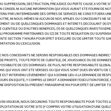
OU SUPPRESSION, DESTRUCTION, PREJUDICE OU PERTE CAUSE A VOTRE SI
 CONSEIL NI AUCUNE INFORMATION QUI VOUS AURAIT ETE FOURNI DE N
ENU PAR L’INTERMEDIAIRE DES OFFRES DE SERVICES NE CONSTITUERA U
OUTRE, NI NOUS-MÊMES NI AUCUN DE NOS AFFILIES OU CONCEDANTS NE
MENT OU DE QUELCONQUES DOMMAGES ET INTERETS DECOULANT (X) D'
DE CLIENTELE OU D'AUTRES BENEFICES, (Y) DE QUELCONQUES INVESTISS
 AU PROGRAMME PARTENAIRES OU (Z) DE TOUTE RESILIATION OU SUSPENS
ENTE SECTION 7 N'AURA POUR EFFET D'EXCLURE OU DE LIMITER TOUTE G
IMITATION OU L’EXCLUSION.
 DE NOS CONCEDANTS NE SERONS RESPONSABLES DES DOMMAGES INDIRECTS
DE PROFITS, TOUTE PERTE DE CLIENTELE, DE JOUISSANCE OU DE DONNEE
POSSIBILITE DE CES DOMMAGES. DE PLUS, NOTRE RESPONSABILITE GLOBA
ONS QUI VOUS ONT ETE VERSEES OU QUI VOUS SONT DUES EN VERTU DE
 EST INTERVENU L’EVENEMENT QUI A DONNE LIEU A LA DEMANDE DE RESP
OURS EN EQUITE, Y COMPRIS LE DROIT A DEMANDER l'EXECUTION FORCEE
UNE DISPOSITION DU PRESENT PARAGRAPHE N'A POUR EFFET DE LIMITER T
ON EN VIGUEUR, NOUS DECLINONS TOUTE RESPONSABILITE POUR TOUTES 
’EXPLOITATION DE VOTRE SITE (Y COMPRIS VOTRE UTILISATION D'UNE QUE