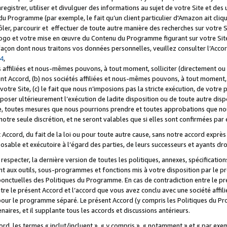
registrer, utiliser et divulguer des informations au sujet de votre Site et des
u Programme (par exemple, le fait qu’un client particulier d'Amazon ait cliqu
ôler, parcourir et effectuer de toute autre manière des recherches sur votre Si
tre logo et votre mise en œuvre du Contenu du Programme figurant sur votre Si
 façon dont nous traitons vos données personnelles, veuillez consulter l’Acc
 4
,
 affiliées et nous-mêmes pouvons, à tout moment, solliciter (directement ou 
nt Accord, (b) nos sociétés affiliées et nous-mêmes pouvons, à tout moment, 
votre Site, (c) le fait que nous n’imposions pas la stricte exécution, de votre
poser ultérieurement l’exécution de ladite disposition ou de toute autre disp
ce, toutes mesures que nous pourrions prendre et toutes approbations que n
otre seule discrétion, et ne seront valables que si elles sont confirmées par 
Accord, du fait de la loi ou pour toute autre cause, sans notre accord exprès 
posable et exécutoire à l’égard des parties, de leurs successeurs et ayants dro
especter, la dernière version de toutes les politiques, annexes, spécification
ant aux outils, sous-programmes et fonctions mis à votre disposition par le 
 ponctuelles des Politiques du Programme. En cas de contradiction entre le p
ntre le présent Accord et l’accord que vous avez conclu avec une société aff
 pour le programme séparé. Le présent Accord (y compris les Politiques du Pr
ires, et il supplante tous les accords et discussions antérieurs.
cord, les termes « inclut/incluent », « y compris », « notamment » et « par e