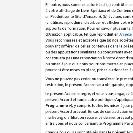
En outre, nous sommes autorisés à (a) contrôler, en
à votre affichage de Liens Spéciaux et de Contenu d
un Produit sur le Site d’Amazon), (b) évaluer, contr
(c) utiliser, reproduire, distribuer et afficher vo
supports de formation. Pour en savoir plus sur la
d’Amazon applicable, tel que reproduit en
Annexe
Vous reconnaissez et acceptez que (a) nos sociétés
pouvant différer de celles contenues dans le prése
ou des applications similaires ou concurrents avec 
constituera pas une renonciation à notre droit d’im
ou mises à jour que nous pourrions mettre en pla
pourront être mises en place, prises ou données à n
Vous ne pouvez pas céder ou transférer le présent 
restriction, le présent Accord sera obligatoire, op
Le présent Accord intègre, et vous vous engagez à r
présent Accord et toute autre politique s’appliqu
Programme
»), y compris toutes les mises à jour
présent Accord prévaut. En cas de contradiction e
marketing d’affiliation séparé, ce dernier prévaut
entre vous et nous concernant le Programme Partena
Chaque fois qu’ils sont utilisés dans le présent Ac