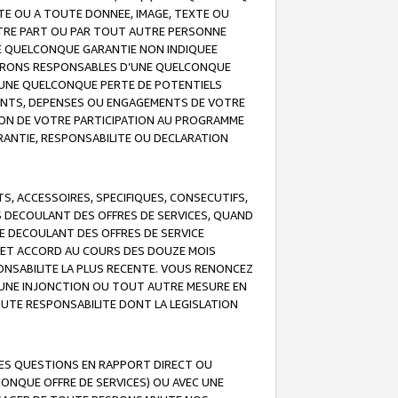
TE OU A TOUTE DONNEE, IMAGE, TEXTE OU
OTRE PART OU PAR TOUT AUTRE PERSONNE
NE QUELCONQUE GARANTIE NON INDIQUEE
 SERONS RESPONSABLES D’UNE QUELCONQUE
UNE QUELCONQUE PERTE DE POTENTIELS
EMENTS, DEPENSES OU ENGAGEMENTS DE VOTRE
ION DE VOTRE PARTICIPATION AU PROGRAMME
ARANTIE, RESPONSABILITE OU DECLARATION
, ACCESSOIRES, SPECIFIQUES, CONSECUTIFS,
S DECOULANT DES OFFRES DE SERVICES, QUAND
LE DECOULANT DES OFFRES DE SERVICE
 CET ACCORD AU COURS DES DOUZE MOIS
ONSABILITE LA PLUS RECENTE. VOUS RENONCEZ
, UNE INJONCTION OU TOUT AUTRE MESURE EN
OUTE RESPONSABILITE DONT LA LEGISLATION
LES QUESTIONS EN RAPPORT DIRECT OU
LCONQUE OFFRE DE SERVICES) OU AVEC UNE