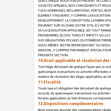
QUELCONQUE VIOLATION DU PRESENT ACCORD DE
SOCIETES AFFILIEES, NOS CONCEDANTS ET NOUS
TOUS DOMMAGES, RECLAMATIONS, PERTES, RESPO
ELEMENT Y FIGURANT, Y COMPRIS L’ASSOCIATION
DEVELOPPEMENT, LA CONCEPTION, LA FABRICATI
FIGURANT SUR OU DANS VOTRE SITE, (C) VOTRE 
OU LA LEGISLATION APPLICABLE, (D) TOUT MA
PROGRAMME), (E) VOS TAXES ET IMPOTS OU LA 
AUX OBLIGATIONS FISCALES OU D’ENREGISTREME
VOUS-MÊMES. NOTRE REPRESENTANT OU NOUS-
AMAZON , Y COMPRIS PAR MANDAT SPECIAL POUR
PRESENTE SECTION.
10.Droit applicable et résolution des 
Tout litige découlant de quelque façon que ce soi
quelconques transactions ou activités effectuées en
matière de résolution des litiges applicables au S
11.Fiscalité
Toute taxe et obligation liée découlant de quelqu
Accord), de quelconques transactions ou activités e
fiscales applicables au Site d’Amazon corresponda
12.Dispositions complémentaires
Nous pouvons envoyer des communications relatives