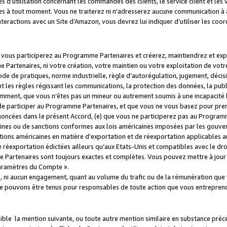
s d’utilisation concernant les commandes des clients, le service client et les
es à tout moment. Vous ne traiterez ni n'adresserez aucune communication à au
teractions avec un Site d’Amazon, vous devrez lui indiquer d’utiliser les coo
e vous participerez au Programme Partenaires et créerez, maintiendrez et ex
 Partenaires, ni votre création, votre maintien ou votre exploitation de votre
 code de pratiques, norme industrielle, règle d’autorégulation, jugement, déc
s règles régissant les communications, la protection des données, la public
amment, que vous n’êtes pas un mineur ou autrement soumis à une incapacité l
de participer au Programme Partenaires, et que vous ne vous basez pour pren
oncées dans le présent Accord, (e) que vous ne participerez pas au Programme
icaines ou de sanctions conformes aux lois américaines imposées par les gouv
ctions américaines en matière d’exportation et de réexportation applicables aux
e réexportation édictées ailleurs qu’aux Etats-Unis et compatibles avec le dr
artenaires sont toujours exactes et complètes. Vous pouvez mettre à jour 
 Paramètres du Compte ».
, ni aucun engagement, quant au volume du trafic ou de la rémunération qu
e pouvons être tenus pour responsables de toute action que vous entreprend
sible la mention suivante, ou toute autre mention similaire en substance pré