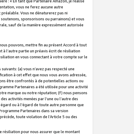
ière : « En tant que Partenaire Amazon, je réalise
mentation, vous ne ferez aucune autre
 préalable. Vous ne dénaturerez pas ni
s soutenons, sponsorisons ou parrainons) et vous
orale, sauf de la manière expressément autorisée
 nous pouvons, mettre fin au présent Accord à tout
à l’autre partie un préavis écrit de résiliation
ésiliation en vous connectant à votre compte sur le
 suivants: (a) vous n’avez pas respecté une
fication à cet effet que nous vous avons adressée,
ns être confrontés à de potentielles actions ou
gramme Partenaires a été utilisée pour une activité
notre marque ou notre réputation; (f) nous pensons
des activités menées par l’une ou l’autre des
 égard ou à l'égard de toute autre personne que
u Programme Partenaires dans sa version
 précède, toute violation de l’Article 5 ou des
 résiliation pour nous assurer que le montant