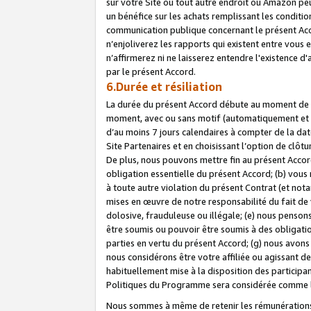
sur votre Site ou tout autre endroit où Amazon peut
un bénéfice sur les achats remplissant les conditio
communication publique concernant le présent Acco
n’enjoliverez les rapports qui existent entre vou
n’affirmerez ni ne laisserez entendre l'existence 
par le présent Accord.
6.Durée et résiliation
La durée du présent Accord débute au moment de vo
moment, avec ou sans motif (automatiquement et sans
d’au moins 7 jours calendaires à compter de la dat
Site Partenaires et en choisissant l’option de clô
De plus, nous pouvons mettre fin au présent Accord
obligation essentielle du présent Accord; (b) vous
à toute autre violation du présent Contrat (et no
mises en œuvre de notre responsabilité du fait de 
dolosive, frauduleuse ou illégale; (e) nous penso
être soumis ou pouvoir être soumis à des obligati
parties en vertu du présent Accord; (g) nous avon
nous considérons être votre affiliée ou agissant 
habituellement mise à la disposition des participants
Politiques du Programme sera considérée comme la 
Nous sommes à même de retenir les rémunérations 