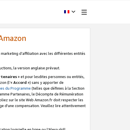
d'Amazon
marketing d’affiliation avec les différentes entités
uctions, la version anglaise prévaut.
tenaires
» et pour lesdites personnes ou entités,
zon (l’«
Accord
») sans y apporter de
ques du Programme
(telles que définies à la Section
ogramme Partenaires, le Décompte de Rémunération
iez sur le site Web Amazon.fr doit respecter les
ge d'une compensation. Veuillez lire attentivement
on logicielle en ligne ou l'Alexa skill