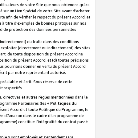
 utilisateurs de votre Site que nous obtenons grâce
é sur un Lien Spécial de votre Site avant d’acheter
te afin de vérifier le respect du présent Accord, et
te à titre d’exemples de bonnes pratiques sur nos
ord de protection des données personnelles
indirectement) du trafic dans des conditions
exploiter (directement ou indirectement) des sites
 part, de toute disposition du présent Accord ne
osition du présent Accord, et (d) toutes précisions
ous pourrions donner en vertu du présent Accord
écrit par notre représentant autorisé.
préalable et écrit. Sous réserve de cette
it respectifs.
s, directives et autres règles mentionnées dans le
programme Partenaires (les «
Politiques du
résent Accord et toute Politique du Programme, le
iliée d’Amazon dans le cadre d’un programme de
ogramme) constitue l’intégralité du contrat passé
xemple » sont employés et s'entendent sans