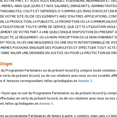
 VOTRE PART, ET VOUS VOUS ENGAGEZ A DEFENDRE, INDEMNISER ET DE
-MEMES, AINSI QUE LEURS ET NOS SALARIES, DIRIGEANTS, ADMINISTRAT
NSABILITES, COUTS ET DEPENSES (Y COMPRIS LES FRAIS D’AVOCAT) EN R
 DE VOTRE SITE OU DE CES ELEMENTS AVEC D’AUTRES APPLICATIONS, CONT
ON, LA PRODUCTION, LA PUBLICITE, LA PROMOTION OU LA COMMERCIALIS
UTILISATION DE TOUTE OFFRE DE SERVICE, QUE CETTE UTILISATION VIOL
NQUEMENT DE VOTRE PART A UNE QUELCONQUE DISPOSITION DU PRESENT 
COLLECTE, LE REGLEMENT, OU LA NON-PERCEPTION OU LE NON-PAIEMENT 
NT FISCAL OU (F) UNE NEGLIGENCE OU UNE FAUTE INTENTIONNELLE DE V
MEMES POUVONS ENGAGER DES POURSUITES ET EFFECTUER TOUT ACTE 
 FAIRE VALOIR UNE DEMANDE EN JUSTICE OU POUR LA PROTECTION DE DR
litiges
t du Programme Partenaires ou du présent Accord (y compris toute violation
 vertu du présent Accord, ou de vos relations avec nous ou nos sociétés affili
ite d’ Amazon correspondant, telles qu'indiquées en
Annexe 2
.
e façon que ce soit du Programme Partenaires ou du présent Accord (y compr
ffectuées en vertu du présent Accord, ou de vos relations avec nous ou nos soc
nt, telles qu'indiquées en
Annexe 3
.
 au programme Partenaires de temps à autre, y compris, mais sans s'y limite