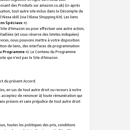
posant des Produits sur amazon.co.uk) (ci-après
isation, tout autre site inclus dans le Décompte de
 l'Alexa skill (via l'Alexa Shopping Kit). Les liens
ens Spéciaux
»).
e Site d’Amazon ou pour effectuer une autre action,
aillées (et sous réserve des limites indiquées)
 services, nous pouvons mettre à votre disposition
ation de liens, des interfaces de programmation
u Programme
»). Le Contenu du Programme
ite qui n’est pas le Site d’Amazon.
ct du présent Accord.
s, en sus de tout autre droit ou recours à notre
s acceptez de renoncer à) toute rémunération qui
ans préavis et sans préjudice de tout autre droit
s, toutes les politiques des prix, conditions