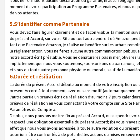
Nous ne formulons aucune déclaration ou garantie, ni aucun engagemen
moment de votre participation au Programme Partenaires, et nous ne p
de vos attentes.
5.S’identifier comme Partenaire
Vous devez faire figurer clairement et de façon visible la mention sui
du présent Accord, sur votre Site ou tout autre endroit où Amazon peut vo
tant que Partenaire Amazon, je réalise un bénéfice sur les achats remplis
la réglementation, vous ne ferez aucune autre communication publique
notre accord écrit préalable. Vous ne dénaturerez pas ni n’enjoliverez 
implicitement que nous vous soutenons, sponsorisons ou parrainons) et v
et vous ou toute autre personne physique ou morale, sauf de la manièr
6.Durée et résiliation
La durée du présent Accord débute au moment de votre inscription ou de
présent Accord à tout moment, avec ou sans motif (automatiquement et sa
l’autre partie un préavis écrit de résiliation d’au moins 7 jours calenda
préavis de résiliation en vous connectant à votre compte sur le Site Par
Paramètres du Compte ».
De plus, nous pouvons mettre fin au présent Accord, ou suspendre votre 
respecté une obligation essentielle du présent Accord; (b) vous n’avez p
effet que nous vous avons adressée, à toute autre violation du présen
pourrions être confrontés à de potentielles actions ou mises en œuvre 