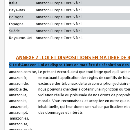
Italie
Amazon Europe Core S.à r.l.
Pays-Bas
Amazon Europe Core S.à r.l.
Pologne
Amazon Europe Core S.à r.l.
Espagne
Amazon Europe Core S.à r.l.
Suède
Amazon Europe Core S.à r.l.
Royaume-Uni
Amazon Europe Core S.à r.l.
ANNEXE 2 : LOI ET DISPOSITIONS EN MATIERE DE
Site d’Amazon
Loi et dispositions en matière de résolution des 
amazon.com.be,
Le présent Accord, ainsi que tout litige quel qu’il soi
amazon.fr,
en excluant l’application des règles de conflits de l
amazon.de,
exclusive des tribunaux de la circonscription judiciai
audible.de,
nous pouvons chercher à obtenir une injonction ou tou
amazon.ie,
violation réelle ou présumée de nos droits de proprié
amazon.it,
morale. Vous reconnaissez et acceptez en outre que n
amazon.nl,
inhabituelle, qui leur donne une valeur particulière 
amazon.pl,
des dommages et intérêts.
amazon.es,
amazon.se,
amazon.co.uk,