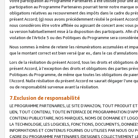
votre participation au Programme Partenaires a été utilisée pour une ac
participation au Programme Partenaires pourrait ternir notre marque ou
obligations relatives au recouvrement des impôts dans le cadre du prése
présent Accord; (g) nous avons précédemment résilié le présent Accord
nous considérons être votre affiliée ou agissant de concert avec vous 
sa version habituellement mise à la disposition des participants. Afin d’é
violation de l’Article 5 ou des Politiques du Programme sera considéré
Nous sommes à même de retenir les rémunérations accumulées et impayée
que le montant correct est bien versé (par ex., dans le cas d’annulations
Lors de la résiliation du présent Accord, tous les droits et obligations 
présent Accord, à l’exception des droits et obligations des parties prévus
Politiques du Programme, de même que toutes les obligations de paiement
l’Accord. Nulle résiliation du présent Accord ne saurait dégager l'une 
ou de responsabilité survenue avant la résiliation.
7.Exclusion de responsabilité
LE PROGRAMME PARTENAIRES, LE SITE D’AMAZON, TOUT PRODUIT ET 
LIEN, TOUT CONTENU, TOUTE INTERFACE DE PROGRAMMATION D'APP
CONTENU PUBLICITAIRE, NOS MARQUES, NOMS DE DOMAINE ET LOGOS
LA TECHNOLOGIE, LES LOGICIELS, FONCTIONS, DOCUMENTS, DONNEES
INFORMATIONS ET CONTENUS FOURNIS OU UTILISES PAR NOUS OU P
CADRE DU PROGRAMME PARTENAIRES (DESIGNES COLLECTIVEMENT LE