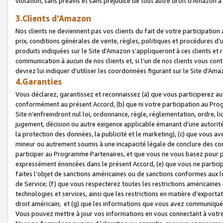
violation, sans préavis et sans préjudice de tout autre droit d’Amazo
3.Clients d’Amazon
Nos clients ne deviennent pas vos clients du fait de votre participati
prix, conditions générales de vente, règles, politiques et procédures d’u
produits indiquées sur le Site d’Amazon s’appliqueront à ces clients et
communication à aucun de nos clients et, si l’un de nos clients vous co
devrez lui indiquer d’utiliser les coordonnées figurant sur le Site d’Ama
4.Garanties
Vous déclarez, garantissez et reconnaissez (a) que vous participerez a
conformément au présent Accord, (b) que ni votre participation au Prog
Site n’enfreindront nul loi, ordonnance, règle, réglementation, ordre, li
jugement, décision ou autre exigence applicable émanant d’une autori
la protection des données, la publicité et le marketing), (c) que vous 
mineur ou autrement soumis à une incapacité légale de conclure des con
participer au Programme Partenaires, et que vous ne vous basez pour pr
expressément énoncées dans le présent Accord, (e) que vous ne particip
faites l’objet de sanctions américaines ou de sanctions conformes aux 
de Service; (f) que vous respecterez toutes les restrictions américaines
technologies et services, ainsi que les restrictions en matière d’exporta
droit américain; et (g) que les informations que vous avez communiqué
Vous pouvez mettre à jour vos informations en vous connectant à votre