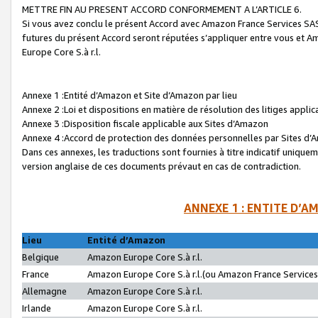
METTRE FIN AU PRESENT ACCORD CONFORMEMENT A L’ARTICLE 6.
Si vous avez conclu le présent Accord avec Amazon France Services SAS 
futures du présent Accord seront réputées s’appliquer entre vous et 
Europe Core S.à r.l.
Annexe 1 :Entité d’Amazon et Site d’Amazon par lieu
Annexe 2 :Loi et dispositions en matière de résolution des litiges appli
Annexe 3 :Disposition fiscale applicable aux Sites d’Amazon
Annexe 4 :Accord de protection des données personnelles par Sites d
Dans ces annexes, les traductions sont fournies à titre indicatif uniquem
version anglaise de ces documents prévaut en cas de contradiction.
ANNEXE 1 : ENTITE D’A
Lieu
Entité d’Amazon
Belgique
Amazon Europe Core S.à r.l.
France
Amazon Europe Core S.à r.l.(ou Amazon France Services 
Allemagne
Amazon Europe Core S.à r.l.
Irlande
Amazon Europe Core S.à r.l.