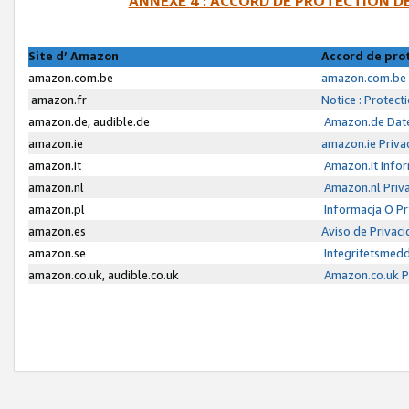
ANNEXE 4 : ACCORD DE PROTECTION 
Site d’ Amazon
Accord de pro
amazon.com.be
amazon.com.be 
amazon.fr
Notice : Protect
amazon.de, audible.de
Amazon.de Date
amazon.ie
amazon.ie Priva
amazon.it
Amazon.it Infor
amazon.nl
Amazon.nl Priva
amazon.pl
Informacja O P
amazon.es
Aviso de Privac
amazon.se
Integritetsmed
amazon.co.uk, audible.co.uk
Amazon.co.uk Pr