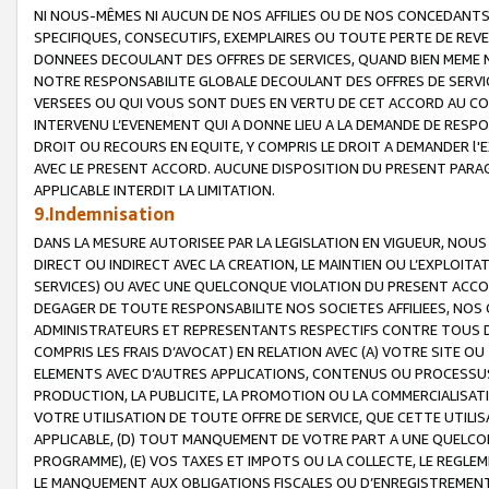
NI NOUS-MÊMES NI AUCUN DE NOS AFFILIES OU DE NOS CONCEDANT
SPECIFIQUES, CONSECUTIFS, EXEMPLAIRES OU TOUTE PERTE DE REVE
DONNEES DECOULANT DES OFFRES DE SERVICES, QUAND BIEN MEME N
NOTRE RESPONSABILITE GLOBALE DECOULANT DES OFFRES DE SERVI
VERSEES OU QUI VOUS SONT DUES EN VERTU DE CET ACCORD AU CO
INTERVENU L’EVENEMENT QUI A DONNE LIEU A LA DEMANDE DE RESP
DROIT OU RECOURS EN EQUITE, Y COMPRIS LE DROIT A DEMANDER l'
AVEC LE PRESENT ACCORD. AUCUNE DISPOSITION DU PRESENT PARAG
APPLICABLE INTERDIT LA LIMITATION.
9.Indemnisation
DANS LA MESURE AUTORISEE PAR LA LEGISLATION EN VIGUEUR, NO
DIRECT OU INDIRECT AVEC LA CREATION, LE MAINTIEN OU L’EXPLOIT
SERVICES) OU AVEC UNE QUELCONQUE VIOLATION DU PRESENT ACCO
DEGAGER DE TOUTE RESPONSABILITE NOS SOCIETES AFFILIEES, NOS 
ADMINISTRATEURS ET REPRESENTANTS RESPECTIFS CONTRE TOUS D
COMPRIS LES FRAIS D’AVOCAT) EN RELATION AVEC (A) VOTRE SITE O
ELEMENTS AVEC D’AUTRES APPLICATIONS, CONTENUS OU PROCESSUS, (
PRODUCTION, LA PUBLICITE, LA PROMOTION OU LA COMMERCIALISAT
VOTRE UTILISATION DE TOUTE OFFRE DE SERVICE, QUE CETTE UTILI
APPLICABLE, (D) TOUT MANQUEMENT DE VOTRE PART A UNE QUELCO
PROGRAMME), (E) VOS TAXES ET IMPOTS OU LA COLLECTE, LE REGLE
LE MANQUEMENT AUX OBLIGATIONS FISCALES OU D’ENREGISTREMENT 