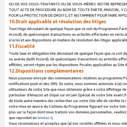
OU DE VOS SOUS-TRAITANTS OU DE VOUS-MÊMES. NOTRE REPRES
TOUT ACTE DE PROCEDURE AU NOM DE TOUTE PARTIE AMAZON , Y CO
POUR LA PROTECTION DE DROITS, ET NOTAMMENT POUR FAIRE APPL
10.Droit applicable et résolution des litiges
Tout litige découlant de quelque façon que ce soit du Programme Parte
Accord), de quelconques transactions ou activités effectuées en vertu d
à la loi et aux dispositions en matière de résolution des litiges applic
11.Fiscalité
Toute taxe et obligation liée découlant de quelque façon que ce soit 
ou avérée dudit Accord), de quelconques transactions ou activités effe
affiliées, seront régies par les dispositions fiscales applicables au Si
12.Dispositions complémentaires
Nous pouvons envoyer des communications relatives au programme Parten
notifications push et des SMS. En outre, nous sommes autorisés à (a) cont
utilisateurs de votre Site que nous obtenons grâce à votre affichage de
particulier d'Amazon ait cliqué sur un Lien Spécial de votre Site avant d
de toute autre manière des recherches sur votre Site afin de vérifier le re
votre mise en œuvre du Contenu du Programme figurant sur votre Site à
plus sur la façon dont nous traitons vos données personnelles, veuille
que reproduit en
Annexe 4
,
Vous reconnaissez et acceptez que (a) nos sociétés affiliées et nous-m