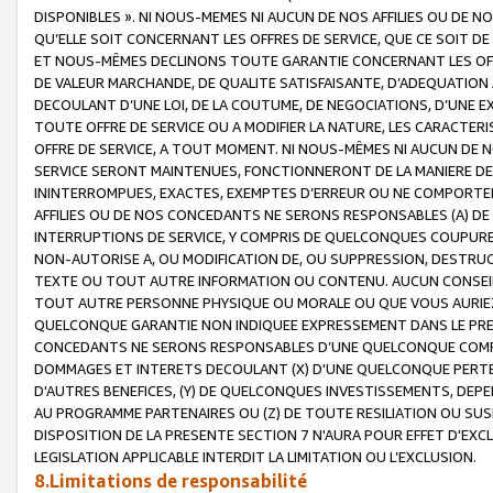
DISPONIBLES ». NI NOUS-MEMES NI AUCUN DE NOS AFFILIES OU D
QU’ELLE SOIT CONCERNANT LES OFFRES DE SERVICE, QUE CE SOIT DE
ET NOUS-MÊMES DECLINONS TOUTE GARANTIE CONCERNANT LES OFFRE
DE VALEUR MARCHANDE, DE QUALITE SATISFAISANTE, D’ADEQUATION
DECOULANT D’UNE LOI, DE LA COUTUME, DE NEGOCIATIONS, D’UNE
TOUTE OFFRE DE SERVICE OU A MODIFIER LA NATURE, LES CARACTERI
OFFRE DE SERVICE, A TOUT MOMENT. NI NOUS-MÊMES NI AUCUN DE 
SERVICE SERONT MAINTENUES, FONCTIONNERONT DE LA MANIERE DECR
ININTERROMPUES, EXACTES, EXEMPTES D’ERREUR OU NE COMPORT
AFFILIES OU DE NOS CONCEDANTS NE SERONS RESPONSABLES (A) DE
INTERRUPTIONS DE SERVICE, Y COMPRIS DE QUELCONQUES COUPURE
NON-AUTORISE A, OU MODIFICATION DE, OU SUPPRESSION, DESTRUC
TEXTE OU TOUT AUTRE INFORMATION OU CONTENU. AUCUN CONSEIL 
TOUT AUTRE PERSONNE PHYSIQUE OU MORALE OU QUE VOUS AURIEZ 
QUELCONQUE GARANTIE NON INDIQUEE EXPRESSEMENT DANS LE PRES
CONCEDANTS NE SERONS RESPONSABLES D’UNE QUELCONQUE COM
DOMMAGES ET INTERETS DECOULANT (X) D'UNE QUELCONQUE PERTE D
D'AUTRES BENEFICES, (Y) DE QUELCONQUES INVESTISSEMENTS, DEP
AU PROGRAMME PARTENAIRES OU (Z) DE TOUTE RESILIATION OU SU
DISPOSITION DE LA PRESENTE SECTION 7 N'AURA POUR EFFET D'EXC
LEGISLATION APPLICABLE INTERDIT LA LIMITATION OU L’EXCLUSION.
8.Limitations de responsabilité