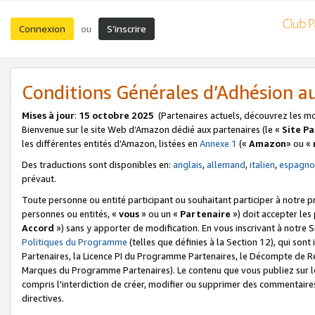
Connexion
S’inscrire
ou
Conditions Générales d’Adhésion 
Mises à jour
:
15 octobre 2025
(Partenaires actuels, découvrez les m
Bienvenue sur le site Web d’Amazon dédié aux partenaires (le «
Site P
les différentes entités d’Amazon, listées en
Annexe 1
(«
Amazon
» ou «
Des traductions sont disponibles en:
anglais
,
allemand
,
italien
,
espagno
prévaut.
Toute personne ou entité participant ou souhaitant participer à notre 
personnes ou entités, «
vous
» ou un «
Partenaire
») doit accepter le
Accord
») sans y apporter de modification. En vous inscrivant à notre Si
Politiques du Programme
(telles que définies à la Section 12), qui so
Partenaires, la Licence PI du Programme Partenaires, le Décompte de 
Marques du Programme Partenaires). Le contenu que vous publiez sur l
compris l'interdiction de créer, modifier ou supprimer des commentaires
directives.