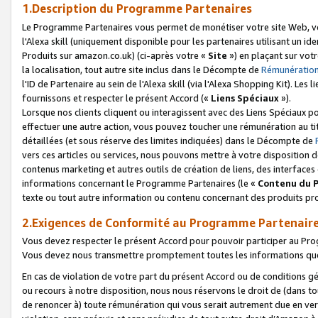
1.Description du Programme Partenaires
Le Programme Partenaires vous permet de monétiser votre site Web, vos 
l'Alexa skill (uniquement disponible pour les partenaires utilisant un 
Produits sur amazon.co.uk) (ci-après votre «
Site
») en plaçant sur votr
la localisation, tout autre site inclus dans le Décompte de
Rémunération
l'ID de Partenaire au sein de l'Alexa skill (via l'Alexa Shopping Kit). Le
fournissons et respecter le présent Accord («
Liens Spéciaux
»).
Lorsque nos clients cliquent ou interagissent avec des Liens Spéciaux p
effectuer une autre action, vous pouvez toucher une rémunération au ti
détaillées (et sous réserve des limites indiquées) dans le Décompte de
vers ces articles ou services, nous pouvons mettre à votre disposition d
contenus marketing et autres outils de création de liens, des interfaces
informations concernant le Programme Partenaires (le «
Contenu du 
texte ou tout autre information ou contenu concernant des produits prop
2.Exigences de Conformité au Programme Partenair
Vous devez respecter le présent Accord pour pouvoir participer au Pr
Vous devez nous transmettre promptement toutes les informations que
En cas de violation de votre part du présent Accord ou de conditions g
ou recours à notre disposition, nous nous réservons le droit de (dans 
de renoncer à) toute rémunération qui vous serait autrement due en ver