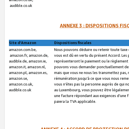
audible.co.uk
ANNEXE 3 : DISPOSITIONS FI
Site d’Amazon
Dispositions fiscales
amazon.com.be,
Nous pouvons déduire ou retenir toute taxe 
amazon.fr, amazon.de,
vous est dû en vertu du présent Accord. Les 
audible.de, amazon.ie,
représenteront le paiement ou le règlement 
amazon.it, amazon.nl,
pouvons vous demander ponctuellement des r
amazon.pl, amazon.es,
mais que vous ne nous les transmettez pas, n
amazon.se,
rémunération jusqu’à ce que vous nous reme
amazon.co.uk,
vous n’êtes pas la personne auprès de qui no
audible.co.uk
au Luxembourg, vous pouvez être légalement 
une facture répondant aux exigences d’une 
paiera la TVA applicable.