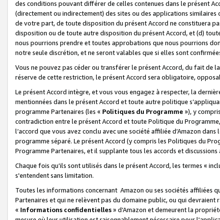
des conditions pouvant différer de celles contenues dans le présent Ac
(directement ou indirectement) des sites ou des applications similaires o
de votre part, de toute disposition du présent Accord ne constituera pa
disposition ou de toute autre disposition du présent Accord, et (d) tou
nous pourrions prendre et toutes approbations que nous pourrions donn
notre seule discrétion, et ne seront valables que si elles sont confirmée
Vous ne pouvez pas céder ou transférer le présent Accord, du fait de la 
réserve de cette restriction, le présent Accord sera obligatoire, opposab
Le présent Accord intègre, et vous vous engagez à respecter, la dernière 
mentionnées dans le présent Accord et toute autre politique s’appliqua
programme Partenaires (les «
Politiques du Programme
»), y compri
contradiction entre le présent Accord et toute Politique du Programme, 
l’accord que vous avez conclu avec une société affiliée d’Amazon dans 
programme séparé. Le présent Accord (y compris les Politiques du Progr
Programme Partenaires, et il supplante tous les accords et discussions 
Chaque fois qu’ils sont utilisés dans le présent Accord, les termes « in
s'entendent sans limitation.
Toutes les informations concernant Amazon ou ses sociétés affiliées 
Partenaires et qui ne relèvent pas du domaine public, ou qui devraient
«
Informations confidentielles
» d’Amazon et demeurent la propriété 
mesure où leur utilisation est raisonnablement nécessaire pour l'appli