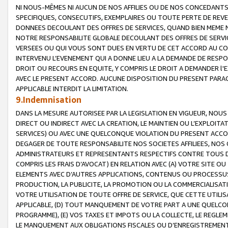
NI NOUS-MÊMES NI AUCUN DE NOS AFFILIES OU DE NOS CONCEDANT
SPECIFIQUES, CONSECUTIFS, EXEMPLAIRES OU TOUTE PERTE DE REVE
DONNEES DECOULANT DES OFFRES DE SERVICES, QUAND BIEN MEME N
NOTRE RESPONSABILITE GLOBALE DECOULANT DES OFFRES DE SERVI
VERSEES OU QUI VOUS SONT DUES EN VERTU DE CET ACCORD AU CO
INTERVENU L’EVENEMENT QUI A DONNE LIEU A LA DEMANDE DE RESP
DROIT OU RECOURS EN EQUITE, Y COMPRIS LE DROIT A DEMANDER l'
AVEC LE PRESENT ACCORD. AUCUNE DISPOSITION DU PRESENT PARAG
APPLICABLE INTERDIT LA LIMITATION.
9.Indemnisation
DANS LA MESURE AUTORISEE PAR LA LEGISLATION EN VIGUEUR, NO
DIRECT OU INDIRECT AVEC LA CREATION, LE MAINTIEN OU L’EXPLOIT
SERVICES) OU AVEC UNE QUELCONQUE VIOLATION DU PRESENT ACCO
DEGAGER DE TOUTE RESPONSABILITE NOS SOCIETES AFFILIEES, NOS 
ADMINISTRATEURS ET REPRESENTANTS RESPECTIFS CONTRE TOUS D
COMPRIS LES FRAIS D’AVOCAT) EN RELATION AVEC (A) VOTRE SITE O
ELEMENTS AVEC D’AUTRES APPLICATIONS, CONTENUS OU PROCESSUS, (
PRODUCTION, LA PUBLICITE, LA PROMOTION OU LA COMMERCIALISAT
VOTRE UTILISATION DE TOUTE OFFRE DE SERVICE, QUE CETTE UTILI
APPLICABLE, (D) TOUT MANQUEMENT DE VOTRE PART A UNE QUELCO
PROGRAMME), (E) VOS TAXES ET IMPOTS OU LA COLLECTE, LE REGLE
LE MANQUEMENT AUX OBLIGATIONS FISCALES OU D’ENREGISTREMENT 