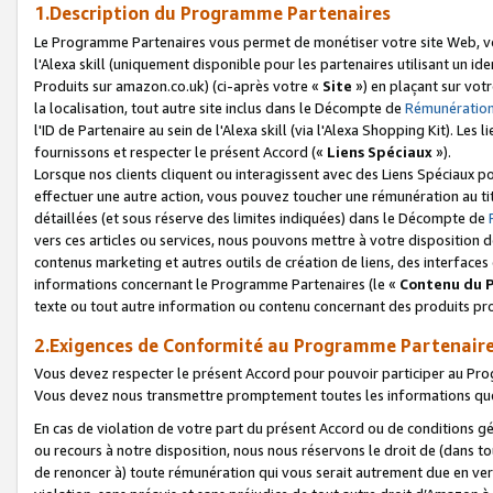
1.Description du Programme Partenaires
Le Programme Partenaires vous permet de monétiser votre site Web, vos 
l'Alexa skill (uniquement disponible pour les partenaires utilisant un 
Produits sur amazon.co.uk) (ci-après votre «
Site
») en plaçant sur votr
la localisation, tout autre site inclus dans le Décompte de
Rémunération
l'ID de Partenaire au sein de l'Alexa skill (via l'Alexa Shopping Kit). Le
fournissons et respecter le présent Accord («
Liens Spéciaux
»).
Lorsque nos clients cliquent ou interagissent avec des Liens Spéciaux p
effectuer une autre action, vous pouvez toucher une rémunération au ti
détaillées (et sous réserve des limites indiquées) dans le Décompte de
vers ces articles ou services, nous pouvons mettre à votre disposition d
contenus marketing et autres outils de création de liens, des interfaces
informations concernant le Programme Partenaires (le «
Contenu du 
texte ou tout autre information ou contenu concernant des produits prop
2.Exigences de Conformité au Programme Partenair
Vous devez respecter le présent Accord pour pouvoir participer au Pr
Vous devez nous transmettre promptement toutes les informations que
En cas de violation de votre part du présent Accord ou de conditions g
ou recours à notre disposition, nous nous réservons le droit de (dans 
de renoncer à) toute rémunération qui vous serait autrement due en ver