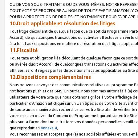
OU DE VOS SOUS-TRAITANTS OU DE VOUS-MÊMES. NOTRE REPRES
TOUT ACTE DE PROCEDURE AU NOM DE TOUTE PARTIE AMAZON , Y CO
POUR LA PROTECTION DE DROITS, ET NOTAMMENT POUR FAIRE APPL
10.Droit applicable et résolution des litiges
Tout litige découlant de quelque façon que ce soit du Programme Parte
Accord), de quelconques transactions ou activités effectuées en vertu d
à la loi et aux dispositions en matière de résolution des litiges applic
11.Fiscalité
Toute taxe et obligation liée découlant de quelque façon que ce soit 
ou avérée dudit Accord), de quelconques transactions ou activités effe
affiliées, seront régies par les dispositions fiscales applicables au Si
12.Dispositions complémentaires
Nous pouvons envoyer des communications relatives au programme Parten
notifications push et des SMS. En outre, nous sommes autorisés à (a) cont
utilisateurs de votre Site que nous obtenons grâce à votre affichage de
particulier d'Amazon ait cliqué sur un Lien Spécial de votre Site avant d
de toute autre manière des recherches sur votre Site afin de vérifier le re
votre mise en œuvre du Contenu du Programme figurant sur votre Site à
plus sur la façon dont nous traitons vos données personnelles, veuille
que reproduit en
Annexe 4
,
Vous reconnaissez et acceptez que (a) nos sociétés affiliées et nous-m