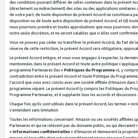
des conditions pouvant différer de celles contenues dans le présent Ac
(directement ou indirectement) des sites ou des applications similaires o
de votre part, de toute disposition du présent Accord ne constituera pa
disposition ou de toute autre disposition du présent Accord, et (d) tou
nous pourrions prendre et toutes approbations que nous pourrions donn
notre seule discrétion, et ne seront valables que si elles sont confirmée
Vous ne pouvez pas céder ou transférer le présent Accord, du fait de la 
réserve de cette restriction, le présent Accord sera obligatoire, opposab
Le présent Accord intègre, et vous vous engagez à respecter, la dernière 
mentionnées dans le présent Accord et toute autre politique s’appliqua
programme Partenaires (les «
Politiques du Programme
»), y compri
contradiction entre le présent Accord et toute Politique du Programme, 
l’accord que vous avez conclu avec une société affiliée d’Amazon dans 
programme séparé. Le présent Accord (y compris les Politiques du Progr
Programme Partenaires, et il supplante tous les accords et discussions 
Chaque fois qu’ils sont utilisés dans le présent Accord, les termes « in
s'entendent sans limitation.
Toutes les informations concernant Amazon ou ses sociétés affiliées 
Partenaires et qui ne relèvent pas du domaine public, ou qui devraient
«
Informations confidentielles
» d’Amazon et demeurent la propriété 
mesure où leur utilisation est raisonnablement nécessaire pour l'appli