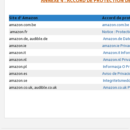
ANNEXE 4 : ACCORD DE PROTECTION 
Site d’ Amazon
Accord de pro
amazon.com.be
amazon.com.be 
amazon.fr
Notice : Protect
amazon.de, audible.de
Amazon.de Date
amazon.ie
amazon.ie Priva
amazon.it
Amazon.it Infor
amazon.nl
Amazon.nl Priva
amazon.pl
Informacja O P
amazon.es
Aviso de Privac
amazon.se
Integritetsmed
amazon.co.uk, audible.co.uk
Amazon.co.uk Pr