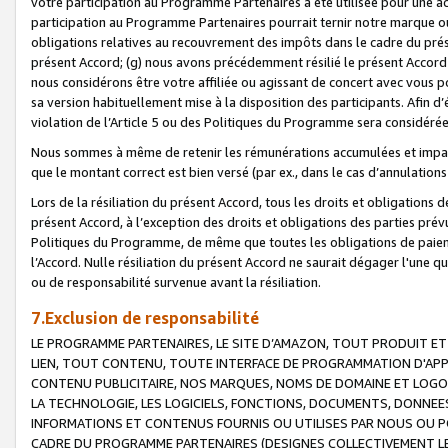
votre participation au Programme Partenaires a été utilisée pour une ac
participation au Programme Partenaires pourrait ternir notre marque ou
obligations relatives au recouvrement des impôts dans le cadre du prése
présent Accord; (g) nous avons précédemment résilié le présent Accord
nous considérons être votre affiliée ou agissant de concert avec vous 
sa version habituellement mise à la disposition des participants. Afin d’é
violation de l’Article 5 ou des Politiques du Programme sera considéré
Nous sommes à même de retenir les rémunérations accumulées et impayée
que le montant correct est bien versé (par ex., dans le cas d’annulations
Lors de la résiliation du présent Accord, tous les droits et obligations 
présent Accord, à l’exception des droits et obligations des parties prévus
Politiques du Programme, de même que toutes les obligations de paiement
l’Accord. Nulle résiliation du présent Accord ne saurait dégager l'une 
ou de responsabilité survenue avant la résiliation.
7.Exclusion de responsabilité
LE PROGRAMME PARTENAIRES, LE SITE D’AMAZON, TOUT PRODUIT ET 
LIEN, TOUT CONTENU, TOUTE INTERFACE DE PROGRAMMATION D'APP
CONTENU PUBLICITAIRE, NOS MARQUES, NOMS DE DOMAINE ET LOGOS
LA TECHNOLOGIE, LES LOGICIELS, FONCTIONS, DOCUMENTS, DONNEES
INFORMATIONS ET CONTENUS FOURNIS OU UTILISES PAR NOUS OU P
CADRE DU PROGRAMME PARTENAIRES (DESIGNES COLLECTIVEMENT LE