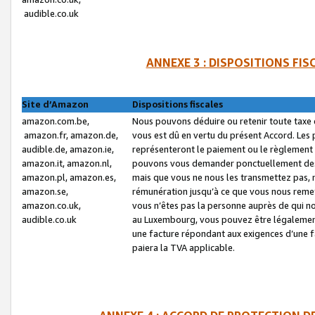
audible.co.uk
ANNEXE 3 : DISPOSITIONS FI
Site d’Amazon
Dispositions fiscales
amazon.com.be,
Nous pouvons déduire ou retenir toute taxe 
amazon.fr, amazon.de,
vous est dû en vertu du présent Accord. Les 
audible.de, amazon.ie,
représenteront le paiement ou le règlement 
amazon.it, amazon.nl,
pouvons vous demander ponctuellement des r
amazon.pl, amazon.es,
mais que vous ne nous les transmettez pas, n
amazon.se,
rémunération jusqu’à ce que vous nous reme
amazon.co.uk,
vous n’êtes pas la personne auprès de qui no
audible.co.uk
au Luxembourg, vous pouvez être légalement 
une facture répondant aux exigences d’une 
paiera la TVA applicable.