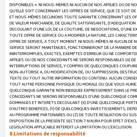
DISPONIBLES ». NI NOUS-MEMES NI AUCUN DE NOS AFFILIES OU D
QU’ELLE SOIT CONCERNANT LES OFFRES DE SERVICE, QUE CE SOIT DE
ET NOUS-MÊMES DECLINONS TOUTE GARANTIE CONCERNANT LES OFFRE
DE VALEUR MARCHANDE, DE QUALITE SATISFAISANTE, D’ADEQUATION
DECOULANT D’UNE LOI, DE LA COUTUME, DE NEGOCIATIONS, D’UNE
TOUTE OFFRE DE SERVICE OU A MODIFIER LA NATURE, LES CARACTERI
OFFRE DE SERVICE, A TOUT MOMENT. NI NOUS-MÊMES NI AUCUN DE 
SERVICE SERONT MAINTENUES, FONCTIONNERONT DE LA MANIERE DECR
ININTERROMPUES, EXACTES, EXEMPTES D’ERREUR OU NE COMPORT
AFFILIES OU DE NOS CONCEDANTS NE SERONS RESPONSABLES (A) DE
INTERRUPTIONS DE SERVICE, Y COMPRIS DE QUELCONQUES COUPURE
NON-AUTORISE A, OU MODIFICATION DE, OU SUPPRESSION, DESTRUC
TEXTE OU TOUT AUTRE INFORMATION OU CONTENU. AUCUN CONSEIL 
TOUT AUTRE PERSONNE PHYSIQUE OU MORALE OU QUE VOUS AURIEZ 
QUELCONQUE GARANTIE NON INDIQUEE EXPRESSEMENT DANS LE PRES
CONCEDANTS NE SERONS RESPONSABLES D’UNE QUELCONQUE COM
DOMMAGES ET INTERETS DECOULANT (X) D'UNE QUELCONQUE PERTE D
D'AUTRES BENEFICES, (Y) DE QUELCONQUES INVESTISSEMENTS, DEP
AU PROGRAMME PARTENAIRES OU (Z) DE TOUTE RESILIATION OU SU
DISPOSITION DE LA PRESENTE SECTION 7 N'AURA POUR EFFET D'EXC
LEGISLATION APPLICABLE INTERDIT LA LIMITATION OU L’EXCLUSION.
8.Limitations de responsabilité