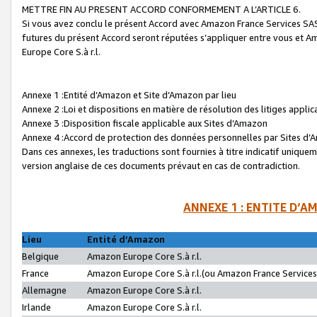
METTRE FIN AU PRESENT ACCORD CONFORMEMENT A L’ARTICLE 6.
Si vous avez conclu le présent Accord avec Amazon France Services SAS 
futures du présent Accord seront réputées s’appliquer entre vous et 
Europe Core S.à r.l.
Annexe 1 :Entité d’Amazon et Site d’Amazon par lieu
Annexe 2 :Loi et dispositions en matière de résolution des litiges appli
Annexe 3 :Disposition fiscale applicable aux Sites d’Amazon
Annexe 4 :Accord de protection des données personnelles par Sites d
Dans ces annexes, les traductions sont fournies à titre indicatif uniquem
version anglaise de ces documents prévaut en cas de contradiction.
ANNEXE 1 : ENTITE D’A
Lieu
Entité d’Amazon
Belgique
Amazon Europe Core S.à r.l.
France
Amazon Europe Core S.à r.l.(ou Amazon France Services 
Allemagne
Amazon Europe Core S.à r.l.
Irlande
Amazon Europe Core S.à r.l.