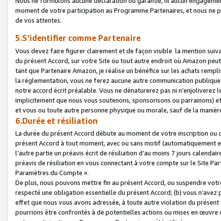
Nous ne formulons aucune déclaration ou garantie, ni aucun engagemen
moment de votre participation au Programme Partenaires, et nous ne p
de vos attentes.
5.S’identifier comme Partenaire
Vous devez faire figurer clairement et de façon visible la mention sui
du présent Accord, sur votre Site ou tout autre endroit où Amazon peut vo
tant que Partenaire Amazon, je réalise un bénéfice sur les achats remplis
la réglementation, vous ne ferez aucune autre communication publique
notre accord écrit préalable. Vous ne dénaturerez pas ni n’enjoliverez 
implicitement que nous vous soutenons, sponsorisons ou parrainons) et v
et vous ou toute autre personne physique ou morale, sauf de la manièr
6.Durée et résiliation
La durée du présent Accord débute au moment de votre inscription ou de
présent Accord à tout moment, avec ou sans motif (automatiquement et sa
l’autre partie un préavis écrit de résiliation d’au moins 7 jours calenda
préavis de résiliation en vous connectant à votre compte sur le Site Par
Paramètres du Compte ».
De plus, nous pouvons mettre fin au présent Accord, ou suspendre votre 
respecté une obligation essentielle du présent Accord; (b) vous n’avez p
effet que nous vous avons adressée, à toute autre violation du présen
pourrions être confrontés à de potentielles actions ou mises en œuvre 