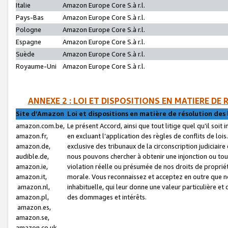
Italie
Amazon Europe Core S.à r.l.
Pays-Bas
Amazon Europe Core S.à r.l.
Pologne
Amazon Europe Core S.à r.l.
Espagne
Amazon Europe Core S.à r.l.
Suède
Amazon Europe Core S.à r.l.
Royaume-Uni
Amazon Europe Core S.à r.l.
ANNEXE 2 : LOI ET DISPOSITIONS EN MATIERE DE
Site d’Amazon
Loi et dispositions en matière de résolution des 
amazon.com.be,
Le présent Accord, ainsi que tout litige quel qu’il soi
amazon.fr,
en excluant l’application des règles de conflits de l
amazon.de,
exclusive des tribunaux de la circonscription judiciai
audible.de,
nous pouvons chercher à obtenir une injonction ou tou
amazon.ie,
violation réelle ou présumée de nos droits de proprié
amazon.it,
morale. Vous reconnaissez et acceptez en outre que n
amazon.nl,
inhabituelle, qui leur donne une valeur particulière 
amazon.pl,
des dommages et intérêts.
amazon.es,
amazon.se,
amazon.co.uk,