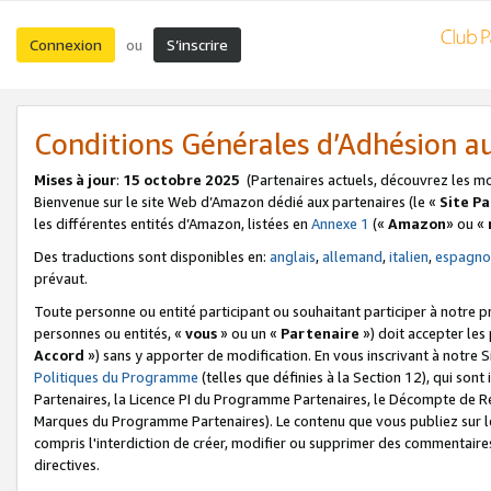
Connexion
S’inscrire
ou
Conditions Générales d’Adhésion 
Mises à jour
:
15 octobre 2025
(Partenaires actuels, découvrez les m
Bienvenue sur le site Web d’Amazon dédié aux partenaires (le «
Site P
les différentes entités d’Amazon, listées en
Annexe 1
(«
Amazon
» ou «
Des traductions sont disponibles en:
anglais
,
allemand
,
italien
,
espagno
prévaut.
Toute personne ou entité participant ou souhaitant participer à notre 
personnes ou entités, «
vous
» ou un «
Partenaire
») doit accepter le
Accord
») sans y apporter de modification. En vous inscrivant à notre Si
Politiques du Programme
(telles que définies à la Section 12), qui so
Partenaires, la Licence PI du Programme Partenaires, le Décompte de 
Marques du Programme Partenaires). Le contenu que vous publiez sur l
compris l'interdiction de créer, modifier ou supprimer des commentaires
directives.