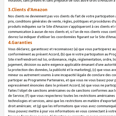
violation, sans préavis et sans préjudice de tout autre droit d’Amazo
3.Clients d’Amazon
Nos clients ne deviennent pas vos clients du fait de votre participati
prix, conditions générales de vente, règles, politiques et procédures d’u
produits indiquées sur le Site d’Amazon s’appliqueront à ces clients et
communication à aucun de nos clients et, si l’un de nos clients vous co
devrez lui indiquer d’utiliser les coordonnées figurant sur le Site d’Ama
4.Garanties
Vous déclarez, garantissez et reconnaissez (a) que vous participerez a
conformément au présent Accord, (b) que ni votre participation au Prog
Site n’enfreindront nul loi, ordonnance, règle, réglementation, ordre, li
jugement, décision ou autre exigence applicable émanant d’une autori
la protection des données, la publicité et le marketing), (c) que vous 
mineur ou autrement soumis à une incapacité légale de conclure des con
participer au Programme Partenaires, et que vous ne vous basez pour pr
expressément énoncées dans le présent Accord, (e) que vous ne particip
faites l’objet de sanctions américaines ou de sanctions conformes aux 
de Service; (f) que vous respecterez toutes les restrictions américaines
technologies et services, ainsi que les restrictions en matière d’exporta
droit américain; et (g) que les informations que vous avez communiqué
Vous pouvez mettre à jour vos informations en vous connectant à votre