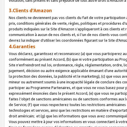
violation, sans préavis et sans préjudice de tout autre droit d’Amazo
3.Clients d’Amazon
Nos clients ne deviennent pas vos clients du fait de votre participati
prix, conditions générales de vente, règles, politiques et procédures d’u
produits indiquées sur le Site d’Amazon s’appliqueront à ces clients et
communication à aucun de nos clients et, si l’un de nos clients vous co
devrez lui indiquer d’utiliser les coordonnées figurant sur le Site d’Ama
4.Garanties
Vous déclarez, garantissez et reconnaissez (a) que vous participerez a
conformément au présent Accord, (b) que ni votre participation au Prog
Site n’enfreindront nul loi, ordonnance, règle, réglementation, ordre, li
jugement, décision ou autre exigence applicable émanant d’une autori
la protection des données, la publicité et le marketing), (c) que vous 
mineur ou autrement soumis à une incapacité légale de conclure des con
participer au Programme Partenaires, et que vous ne vous basez pour pr
expressément énoncées dans le présent Accord, (e) que vous ne particip
faites l’objet de sanctions américaines ou de sanctions conformes aux 
de Service; (f) que vous respecterez toutes les restrictions américaines
technologies et services, ainsi que les restrictions en matière d’exporta
droit américain; et (g) que les informations que vous avez communiqué
Vous pouvez mettre à jour vos informations en vous connectant à votre