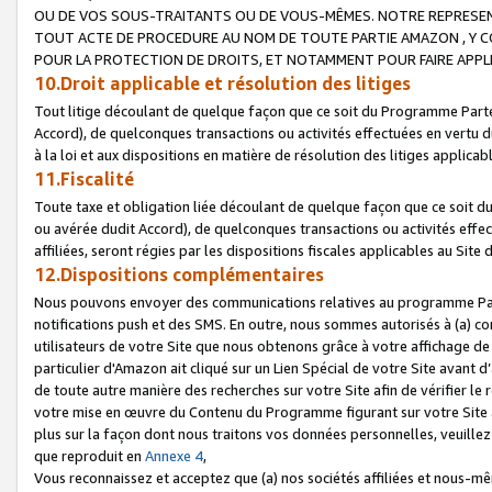
OU DE VOS SOUS-TRAITANTS OU DE VOUS-MÊMES. NOTRE REPRES
TOUT ACTE DE PROCEDURE AU NOM DE TOUTE PARTIE AMAZON , Y CO
POUR LA PROTECTION DE DROITS, ET NOTAMMENT POUR FAIRE APPL
10.Droit applicable et résolution des litiges
Tout litige découlant de quelque façon que ce soit du Programme Parte
Accord), de quelconques transactions ou activités effectuées en vertu d
à la loi et aux dispositions en matière de résolution des litiges applic
11.Fiscalité
Toute taxe et obligation liée découlant de quelque façon que ce soit 
ou avérée dudit Accord), de quelconques transactions ou activités effe
affiliées, seront régies par les dispositions fiscales applicables au Si
12.Dispositions complémentaires
Nous pouvons envoyer des communications relatives au programme Parten
notifications push et des SMS. En outre, nous sommes autorisés à (a) cont
utilisateurs de votre Site que nous obtenons grâce à votre affichage de
particulier d'Amazon ait cliqué sur un Lien Spécial de votre Site avant d
de toute autre manière des recherches sur votre Site afin de vérifier le re
votre mise en œuvre du Contenu du Programme figurant sur votre Site à
plus sur la façon dont nous traitons vos données personnelles, veuille
que reproduit en
Annexe 4
,
Vous reconnaissez et acceptez que (a) nos sociétés affiliées et nous-m