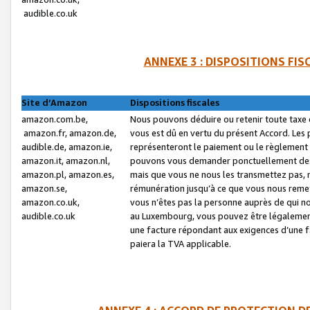
audible.co.uk
ANNEXE 3 : DISPOSITIONS FI
Site d’Amazon
Dispositions fiscales
amazon.com.be,
Nous pouvons déduire ou retenir toute taxe 
amazon.fr, amazon.de,
vous est dû en vertu du présent Accord. Les 
audible.de, amazon.ie,
représenteront le paiement ou le règlement 
amazon.it, amazon.nl,
pouvons vous demander ponctuellement des r
amazon.pl, amazon.es,
mais que vous ne nous les transmettez pas, n
amazon.se,
rémunération jusqu’à ce que vous nous reme
amazon.co.uk,
vous n’êtes pas la personne auprès de qui no
audible.co.uk
au Luxembourg, vous pouvez être légalement 
une facture répondant aux exigences d’une 
paiera la TVA applicable.