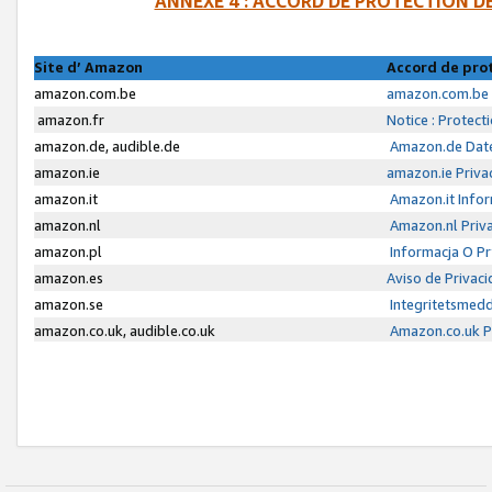
ANNEXE 4 : ACCORD DE PROTECTION 
Site d’ Amazon
Accord de pro
amazon.com.be
amazon.com.be 
amazon.fr
Notice : Protect
amazon.de, audible.de
Amazon.de Date
amazon.ie
amazon.ie Priva
amazon.it
Amazon.it Infor
amazon.nl
Amazon.nl Priva
amazon.pl
Informacja O P
amazon.es
Aviso de Privac
amazon.se
Integritetsmed
amazon.co.uk, audible.co.uk
Amazon.co.uk Pr