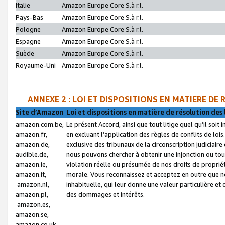
Italie
Amazon Europe Core S.à r.l.
Pays-Bas
Amazon Europe Core S.à r.l.
Pologne
Amazon Europe Core S.à r.l.
Espagne
Amazon Europe Core S.à r.l.
Suède
Amazon Europe Core S.à r.l.
Royaume-Uni
Amazon Europe Core S.à r.l.
ANNEXE 2 : LOI ET DISPOSITIONS EN MATIERE DE
Site d’Amazon
Loi et dispositions en matière de résolution des 
amazon.com.be,
Le présent Accord, ainsi que tout litige quel qu’il soi
amazon.fr,
en excluant l’application des règles de conflits de l
amazon.de,
exclusive des tribunaux de la circonscription judiciai
audible.de,
nous pouvons chercher à obtenir une injonction ou tou
amazon.ie,
violation réelle ou présumée de nos droits de proprié
amazon.it,
morale. Vous reconnaissez et acceptez en outre que n
amazon.nl,
inhabituelle, qui leur donne une valeur particulière 
amazon.pl,
des dommages et intérêts.
amazon.es,
amazon.se,
amazon.co.uk,