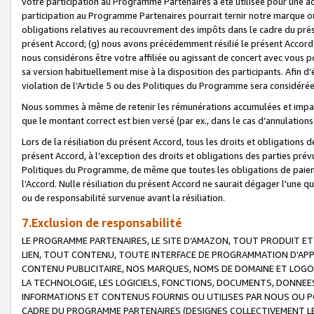
votre participation au Programme Partenaires a été utilisée pour une ac
participation au Programme Partenaires pourrait ternir notre marque ou
obligations relatives au recouvrement des impôts dans le cadre du prése
présent Accord; (g) nous avons précédemment résilié le présent Accord
nous considérons être votre affiliée ou agissant de concert avec vous 
sa version habituellement mise à la disposition des participants. Afin d’é
violation de l’Article 5 ou des Politiques du Programme sera considéré
Nous sommes à même de retenir les rémunérations accumulées et impayée
que le montant correct est bien versé (par ex., dans le cas d’annulations
Lors de la résiliation du présent Accord, tous les droits et obligations 
présent Accord, à l’exception des droits et obligations des parties prévus
Politiques du Programme, de même que toutes les obligations de paiement
l’Accord. Nulle résiliation du présent Accord ne saurait dégager l'une 
ou de responsabilité survenue avant la résiliation.
7.Exclusion de responsabilité
LE PROGRAMME PARTENAIRES, LE SITE D’AMAZON, TOUT PRODUIT ET 
LIEN, TOUT CONTENU, TOUTE INTERFACE DE PROGRAMMATION D'APP
CONTENU PUBLICITAIRE, NOS MARQUES, NOMS DE DOMAINE ET LOGOS
LA TECHNOLOGIE, LES LOGICIELS, FONCTIONS, DOCUMENTS, DONNEES
INFORMATIONS ET CONTENUS FOURNIS OU UTILISES PAR NOUS OU P
CADRE DU PROGRAMME PARTENAIRES (DESIGNES COLLECTIVEMENT LE