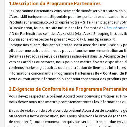
1.Description du Programme Partenaires
Le Programme Partenaires vous permet de monétiser votre site Web, vos 
l'Alexa skill (uniquement disponible pour les partenaires utilisant un 
Produits sur amazon.co.uk) (ci-après votre «
Site
») en plaçant sur votr
la localisation, tout autre site inclus dans le Décompte de
Rémunération
l'ID de Partenaire au sein de l'Alexa skill (via l'Alexa Shopping Kit). Le
fournissons et respecter le présent Accord («
Liens Spéciaux
»).
Lorsque nos clients cliquent ou interagissent avec des Liens Spéciaux p
effectuer une autre action, vous pouvez toucher une rémunération au ti
détaillées (et sous réserve des limites indiquées) dans le Décompte de
vers ces articles ou services, nous pouvons mettre à votre disposition d
contenus marketing et autres outils de création de liens, des interfaces
informations concernant le Programme Partenaires (le «
Contenu du 
texte ou tout autre information ou contenu concernant des produits prop
2.Exigences de Conformité au Programme Partenair
Vous devez respecter le présent Accord pour pouvoir participer au Pr
Vous devez nous transmettre promptement toutes les informations que
En cas de violation de votre part du présent Accord ou de conditions g
ou recours à notre disposition, nous nous réservons le droit de (dans 
de renoncer à) toute rémunération qui vous serait autrement due en ver