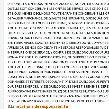
DISPONIBLES ». NI NOUS-MEMES NI AUCUN DE NOS AFFILIES OU D
QU’ELLE SOIT CONCERNANT LES OFFRES DE SERVICE, QUE CE SOIT DE
ET NOUS-MÊMES DECLINONS TOUTE GARANTIE CONCERNANT LES OFFRE
DE VALEUR MARCHANDE, DE QUALITE SATISFAISANTE, D’ADEQUATION
DECOULANT D’UNE LOI, DE LA COUTUME, DE NEGOCIATIONS, D’UNE
TOUTE OFFRE DE SERVICE OU A MODIFIER LA NATURE, LES CARACTERI
OFFRE DE SERVICE, A TOUT MOMENT. NI NOUS-MÊMES NI AUCUN DE 
SERVICE SERONT MAINTENUES, FONCTIONNERONT DE LA MANIERE DECR
ININTERROMPUES, EXACTES, EXEMPTES D’ERREUR OU NE COMPORT
AFFILIES OU DE NOS CONCEDANTS NE SERONS RESPONSABLES (A) DE
INTERRUPTIONS DE SERVICE, Y COMPRIS DE QUELCONQUES COUPURE
NON-AUTORISE A, OU MODIFICATION DE, OU SUPPRESSION, DESTRUC
TEXTE OU TOUT AUTRE INFORMATION OU CONTENU. AUCUN CONSEIL 
TOUT AUTRE PERSONNE PHYSIQUE OU MORALE OU QUE VOUS AURIEZ 
QUELCONQUE GARANTIE NON INDIQUEE EXPRESSEMENT DANS LE PRES
CONCEDANTS NE SERONS RESPONSABLES D’UNE QUELCONQUE COM
DOMMAGES ET INTERETS DECOULANT (X) D'UNE QUELCONQUE PERTE D
D'AUTRES BENEFICES, (Y) DE QUELCONQUES INVESTISSEMENTS, DEP
AU PROGRAMME PARTENAIRES OU (Z) DE TOUTE RESILIATION OU SU
DISPOSITION DE LA PRESENTE SECTION 7 N'AURA POUR EFFET D'EXC
LEGISLATION APPLICABLE INTERDIT LA LIMITATION OU L’EXCLUSION.
8.Limitations de responsabilité