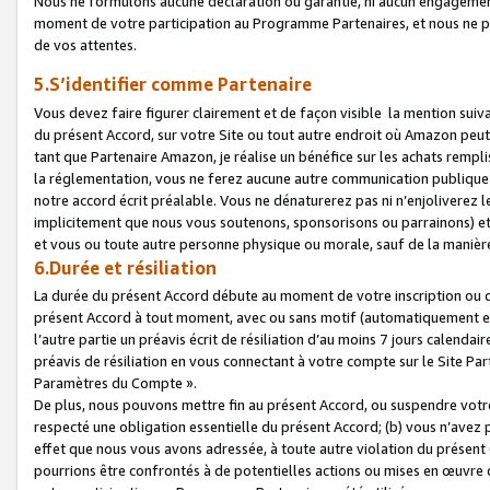
Nous ne formulons aucune déclaration ou garantie, ni aucun engagemen
moment de votre participation au Programme Partenaires, et nous ne p
de vos attentes.
5.S’identifier comme Partenaire
Vous devez faire figurer clairement et de façon visible la mention sui
du présent Accord, sur votre Site ou tout autre endroit où Amazon peut vo
tant que Partenaire Amazon, je réalise un bénéfice sur les achats remplis
la réglementation, vous ne ferez aucune autre communication publique
notre accord écrit préalable. Vous ne dénaturerez pas ni n’enjoliverez 
implicitement que nous vous soutenons, sponsorisons ou parrainons) et v
et vous ou toute autre personne physique ou morale, sauf de la manièr
6.Durée et résiliation
La durée du présent Accord débute au moment de votre inscription ou de
présent Accord à tout moment, avec ou sans motif (automatiquement et sa
l’autre partie un préavis écrit de résiliation d’au moins 7 jours calenda
préavis de résiliation en vous connectant à votre compte sur le Site Par
Paramètres du Compte ».
De plus, nous pouvons mettre fin au présent Accord, ou suspendre votre 
respecté une obligation essentielle du présent Accord; (b) vous n’avez p
effet que nous vous avons adressée, à toute autre violation du présen
pourrions être confrontés à de potentielles actions ou mises en œuvre 