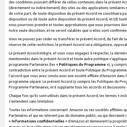
des conditions pouvant différer de celles contenues dans le présent Ac
(directement ou indirectement) des sites ou des applications similaires o
de votre part, de toute disposition du présent Accord ne constituera pa
disposition ou de toute autre disposition du présent Accord, et (d) tou
nous pourrions prendre et toutes approbations que nous pourrions donn
notre seule discrétion, et ne seront valables que si elles sont confirmée
Vous ne pouvez pas céder ou transférer le présent Accord, du fait de la 
réserve de cette restriction, le présent Accord sera obligatoire, opposab
Le présent Accord intègre, et vous vous engagez à respecter, la dernière 
mentionnées dans le présent Accord et toute autre politique s’appliqua
programme Partenaires (les «
Politiques du Programme
»), y compri
contradiction entre le présent Accord et toute Politique du Programme, 
l’accord que vous avez conclu avec une société affiliée d’Amazon dans 
programme séparé. Le présent Accord (y compris les Politiques du Progr
Programme Partenaires, et il supplante tous les accords et discussions 
Chaque fois qu’ils sont utilisés dans le présent Accord, les termes « in
s'entendent sans limitation.
Toutes les informations concernant Amazon ou ses sociétés affiliées 
Partenaires et qui ne relèvent pas du domaine public, ou qui devraient
«
Informations confidentielles
» d’Amazon et demeurent la propriété 
mesure où leur utilisation est raisonnablement nécessaire pour l'appli