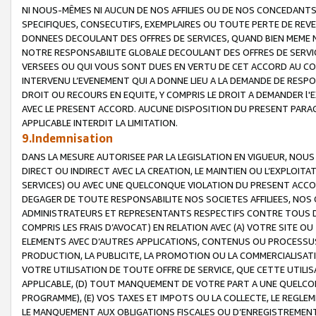
NI NOUS-MÊMES NI AUCUN DE NOS AFFILIES OU DE NOS CONCEDANT
SPECIFIQUES, CONSECUTIFS, EXEMPLAIRES OU TOUTE PERTE DE REVE
DONNEES DECOULANT DES OFFRES DE SERVICES, QUAND BIEN MEME N
NOTRE RESPONSABILITE GLOBALE DECOULANT DES OFFRES DE SERVI
VERSEES OU QUI VOUS SONT DUES EN VERTU DE CET ACCORD AU CO
INTERVENU L’EVENEMENT QUI A DONNE LIEU A LA DEMANDE DE RESP
DROIT OU RECOURS EN EQUITE, Y COMPRIS LE DROIT A DEMANDER l'
AVEC LE PRESENT ACCORD. AUCUNE DISPOSITION DU PRESENT PARAG
APPLICABLE INTERDIT LA LIMITATION.
9.Indemnisation
DANS LA MESURE AUTORISEE PAR LA LEGISLATION EN VIGUEUR, NO
DIRECT OU INDIRECT AVEC LA CREATION, LE MAINTIEN OU L’EXPLOIT
SERVICES) OU AVEC UNE QUELCONQUE VIOLATION DU PRESENT ACCO
DEGAGER DE TOUTE RESPONSABILITE NOS SOCIETES AFFILIEES, NOS 
ADMINISTRATEURS ET REPRESENTANTS RESPECTIFS CONTRE TOUS D
COMPRIS LES FRAIS D’AVOCAT) EN RELATION AVEC (A) VOTRE SITE O
ELEMENTS AVEC D’AUTRES APPLICATIONS, CONTENUS OU PROCESSUS, (
PRODUCTION, LA PUBLICITE, LA PROMOTION OU LA COMMERCIALISAT
VOTRE UTILISATION DE TOUTE OFFRE DE SERVICE, QUE CETTE UTILI
APPLICABLE, (D) TOUT MANQUEMENT DE VOTRE PART A UNE QUELCO
PROGRAMME), (E) VOS TAXES ET IMPOTS OU LA COLLECTE, LE REGLE
LE MANQUEMENT AUX OBLIGATIONS FISCALES OU D’ENREGISTREMENT 