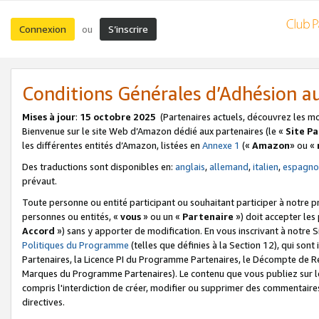
Connexion
S’inscrire
ou
Conditions Générales d’Adhésion 
Mises à jour
:
15 octobre 2025
(Partenaires actuels, découvrez les m
Bienvenue sur le site Web d’Amazon dédié aux partenaires (le «
Site P
les différentes entités d’Amazon, listées en
Annexe 1
(«
Amazon
» ou «
Des traductions sont disponibles en:
anglais
,
allemand
,
italien
,
espagno
prévaut.
Toute personne ou entité participant ou souhaitant participer à notre 
personnes ou entités, «
vous
» ou un «
Partenaire
») doit accepter le
Accord
») sans y apporter de modification. En vous inscrivant à notre Si
Politiques du Programme
(telles que définies à la Section 12), qui so
Partenaires, la Licence PI du Programme Partenaires, le Décompte de 
Marques du Programme Partenaires). Le contenu que vous publiez sur l
compris l'interdiction de créer, modifier ou supprimer des commentaires
directives.