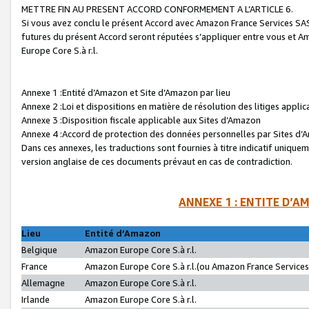
METTRE FIN AU PRESENT ACCORD CONFORMEMENT A L’ARTICLE 6.
Si vous avez conclu le présent Accord avec Amazon France Services SAS 
futures du présent Accord seront réputées s’appliquer entre vous et 
Europe Core S.à r.l.
Annexe 1 :Entité d’Amazon et Site d’Amazon par lieu
Annexe 2 :Loi et dispositions en matière de résolution des litiges appli
Annexe 3 :Disposition fiscale applicable aux Sites d’Amazon
Annexe 4 :Accord de protection des données personnelles par Sites d
Dans ces annexes, les traductions sont fournies à titre indicatif uniquem
version anglaise de ces documents prévaut en cas de contradiction.
ANNEXE 1 : ENTITE D’A
Lieu
Entité d’Amazon
Belgique
Amazon Europe Core S.à r.l.
France
Amazon Europe Core S.à r.l.(ou Amazon France Services 
Allemagne
Amazon Europe Core S.à r.l.
Irlande
Amazon Europe Core S.à r.l.