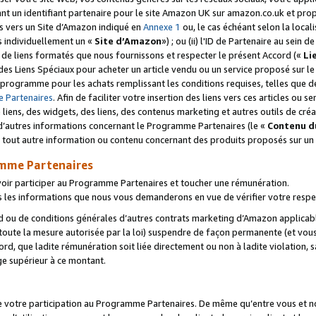
ant un identifiant partenaire pour le site Amazon UK sur amazon.co.uk et pro
ens vers un Site d’Amazon indiqué en
Annexe 1
ou, le cas échéant selon la local
s individuellement un «
Site d’Amazon
») ; ou (ii) l'ID de Partenaire au sein de
 de liens formatés que nous fournissons et respecter le présent Accord («
Li
 des Liens Spéciaux pour acheter un article vendu ou un service proposé sur l
rogramme pour les achats remplissant les conditions requises, telles que dét
 Partenaires
. Afin de faciliter votre insertion des liens vers ces articles ou
liens, des widgets, des liens, des contenus marketing et autres outils de cré
ue d’autres informations concernant le Programme Partenaires (le «
Contenu d
 tout autre information ou contenu concernant des produits proposés sur un s
amme Partenaires
oir participer au Programme Partenaires et toucher une rémunération.
les informations que nous vous demanderons en vue de vérifier votre respe
d ou de conditions générales d’autres contrats marketing d’Amazon applicable
 toute la mesure autorisée par la loi) suspendre de façon permanente (et vou
d, que ladite rémunération soit liée directement ou non à ladite violation, s
e supérieur à ce montant.
de votre participation au Programme Partenaires. De même qu’entre vous et nou