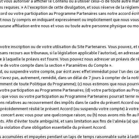
 vous autoriser à afficher le Contenu ou à utiliser celui-ci de toute autre man
ns requises. » A l’exception de cette divulgation, et sous réserve de la régle
rd ou votre participation au Programme Partenaires sans notre accord écrit
s et nous (y compris en indiquant expressément ou implicitement que nous vou
d'aucune affiliation entre nous et vous ou toute autre personne physique ou m
tre inscription ou de votre utilisation du Site Partenaires. Vous pouvez, et
 recours aux tribunaux, si la législation applicable l’autorise), en adressant 
e à laquelle le préavis est fourni. Vous pouvez nous adresser un préavis de r
ture de votre compte dans la section « Paramètres du Compte ».
, ou suspendre votre compte, par écrit avec effet immédiat pour l’un des cas
 n’avez pas, autrement, remédié, dans un délai de 7 jours à compter de la noti
tamment de toute Politique du Programme); (c) nous estimons que nous pourrio
votre participation au Programme Partenaires; (d) votre participation au Pro
ns que vous ou votre participation au Programme Partenaires pourrait ternir 
ons relatives au recouvrement des impôts dans le cadre du présent Accord ou 
s précédemment résilié le présent Accord (ou suspendu votre compte) à votre
de concert avec vous pour une quelconque raison; ou (h) nous avons mis fin a
. Afin d’éviter toute ambiguïté, et sans limitation aux fins de l’alinéa (a) qui
violation d’une obligation essentielle du présent Accord.
accumulées et impayées pendant un laps de temps raisonnable suite à ladite