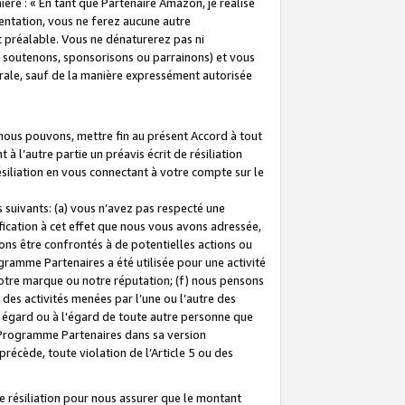
ière : « En tant que Partenaire Amazon, je réalise
mentation, vous ne ferez aucune autre
 préalable. Vous ne dénaturerez pas ni
s soutenons, sponsorisons ou parrainons) et vous
orale, sauf de la manière expressément autorisée
 nous pouvons, mettre fin au présent Accord à tout
à l’autre partie un préavis écrit de résiliation
ésiliation en vous connectant à votre compte sur le
 suivants: (a) vous n’avez pas respecté une
fication à cet effet que nous vous avons adressée,
ns être confrontés à de potentielles actions ou
gramme Partenaires a été utilisée pour une activité
notre marque ou notre réputation; (f) nous pensons
des activités menées par l’une ou l’autre des
 égard ou à l'égard de toute autre personne que
u Programme Partenaires dans sa version
 précède, toute violation de l’Article 5 ou des
 résiliation pour nous assurer que le montant