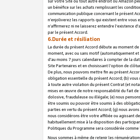
sur votre Site ou tout autre endroit où Amazon peut
un bénéfice sur les achats remplissant les conditio
communication publique concernant le présent Acco
n’enjoliverez les rapports qui existent entre vou
n’affirmerez ni ne laisserez entendre l'existence 
par le présent Accord.
6.Durée et résiliation
La durée du présent Accord débute au moment de vo
moment, avec ou sans motif (automatiquement et sans
d’au moins 7 jours calendaires à compter de la dat
Site Partenaires et en choisissant l’option de clô
De plus, nous pouvons mettre fin au présent Accord
obligation essentielle du présent Accord; (b) vous
à toute autre violation du présent Contrat (et no
mises en œuvre de notre responsabilité du fait de 
dolosive, frauduleuse ou illégale; (e) nous penso
être soumis ou pouvoir être soumis à des obligati
parties en vertu du présent Accord; (g) nous avon
nous considérons être votre affiliée ou agissant 
habituellement mise à la disposition des participants
Politiques du Programme sera considérée comme la 
Nous sommes à même de retenir les rémunérations 