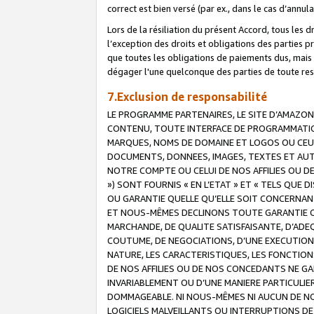
correct est bien versé (par ex., dans le cas d’annul
Lors de la résiliation du présent Accord, tous les 
l’exception des droits et obligations des parties p
que toutes les obligations de paiements dus, mais no
dégager l'une quelconque des parties de toute resp
7.Exclusion de responsabilité
LE PROGRAMME PARTENAIRES, LE SITE D’AMAZON
CONTENU, TOUTE INTERFACE DE PROGRAMMATION
MARQUES, NOMS DE DOMAINE ET LOGOS OU CEUX 
DOCUMENTS, DONNEES, IMAGES, TEXTES ET AUT
NOTRE COMPTE OU CELUI DE NOS AFFILIES OU 
») SONT FOURNIS « EN L’ETAT » ET « TELS QU
OU GARANTIE QUELLE QU’ELLE SOIT CONCERNANT 
ET NOUS-MÊMES DECLINONS TOUTE GARANTIE CON
MARCHANDE, DE QUALITE SATISFAISANTE, D’ADE
COUTUME, DE NEGOCIATIONS, D’UNE EXECUTION
NATURE, LES CARACTERISTIQUES, LES FONCTION
DE NOS AFFILIES OU DE NOS CONCEDANTS NE G
INVARIABLEMENT OU D’UNE MANIERE PARTICULI
DOMMAGEABLE. NI NOUS-MÊMES NI AUCUN DE NO
LOGICIELS MALVEILLANTS OU INTERRUPTIONS D