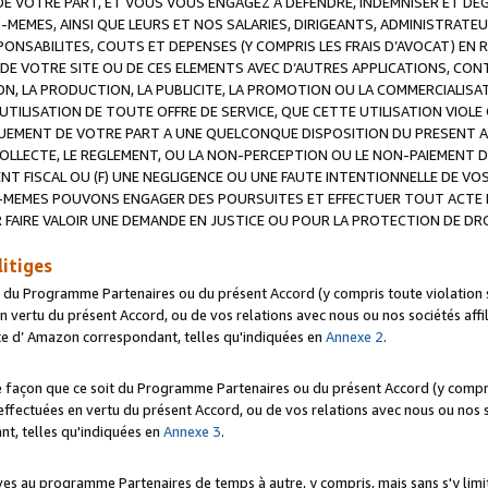
 VOTRE PART, ET VOUS VOUS ENGAGEZ A DEFENDRE, INDEMNISER ET DE
-MEMES, AINSI QUE LEURS ET NOS SALARIES, DIRIGEANTS, ADMINISTRAT
NSABILITES, COUTS ET DEPENSES (Y COMPRIS LES FRAIS D’AVOCAT) EN R
 DE VOTRE SITE OU DE CES ELEMENTS AVEC D’AUTRES APPLICATIONS, CONT
ON, LA PRODUCTION, LA PUBLICITE, LA PROMOTION OU LA COMMERCIALIS
UTILISATION DE TOUTE OFFRE DE SERVICE, QUE CETTE UTILISATION VIOL
NQUEMENT DE VOTRE PART A UNE QUELCONQUE DISPOSITION DU PRESENT 
COLLECTE, LE REGLEMENT, OU LA NON-PERCEPTION OU LE NON-PAIEMENT 
NT FISCAL OU (F) UNE NEGLIGENCE OU UNE FAUTE INTENTIONNELLE DE V
MEMES POUVONS ENGAGER DES POURSUITES ET EFFECTUER TOUT ACTE 
 FAIRE VALOIR UNE DEMANDE EN JUSTICE OU POUR LA PROTECTION DE DR
litiges
t du Programme Partenaires ou du présent Accord (y compris toute violation
 vertu du présent Accord, ou de vos relations avec nous ou nos sociétés affili
ite d’ Amazon correspondant, telles qu'indiquées en
Annexe 2
.
e façon que ce soit du Programme Partenaires ou du présent Accord (y compr
ffectuées en vertu du présent Accord, ou de vos relations avec nous ou nos soc
nt, telles qu'indiquées en
Annexe 3
.
 au programme Partenaires de temps à autre, y compris, mais sans s'y limite