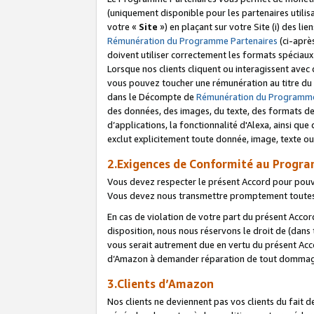
(uniquement disponible pour les partenaires utilis
votre «
Site
») en plaçant sur votre Site (i) des li
Rémunération du Programme Partenaires
(ci-aprè
doivent utiliser correctement les formats spéciaux
Lorsque nos clients cliquent ou interagissent avec
vous pouvez toucher une rémunération au titre du p
dans le Décompte de
Rémunération du Programme
des données, des images, du texte, des formats de 
d’applications, la fonctionnalité d'Alexa, ainsi q
exclut explicitement toute donnée, image, texte ou
2.Exigences de Conformité au Progr
Vous devez respecter le présent Accord pour pouv
Vous devez nous transmettre promptement toutes 
En cas de violation de votre part du présent Accor
disposition, nous nous réservons le droit de (dans
vous serait autrement due en vertu du présent Accor
d’Amazon à demander réparation de tout dommag
3.Clients d’Amazon
Nos clients ne deviennent pas vos clients du fait 