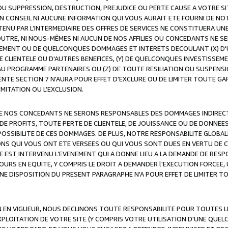
OU SUPPRESSION, DESTRUCTION, PREJUDICE OU PERTE CAUSE A VOTRE SI
 CONSEIL NI AUCUNE INFORMATION QUI VOUS AURAIT ETE FOURNI DE N
ENU PAR L’INTERMEDIAIRE DES OFFRES DE SERVICES NE CONSTITUERA U
OUTRE, NI NOUS-MÊMES NI AUCUN DE NOS AFFILIES OU CONCEDANTS NE
MENT OU DE QUELCONQUES DOMMAGES ET INTERETS DECOULANT (X) D'
DE CLIENTELE OU D'AUTRES BENEFICES, (Y) DE QUELCONQUES INVESTISS
 AU PROGRAMME PARTENAIRES OU (Z) DE TOUTE RESILIATION OU SUSPENS
ENTE SECTION 7 N'AURA POUR EFFET D'EXCLURE OU DE LIMITER TOUTE G
IMITATION OU L’EXCLUSION.
 DE NOS CONCEDANTS NE SERONS RESPONSABLES DES DOMMAGES INDIRECTS
DE PROFITS, TOUTE PERTE DE CLIENTELE, DE JOUISSANCE OU DE DONNEE
POSSIBILITE DE CES DOMMAGES. DE PLUS, NOTRE RESPONSABILITE GLOBA
ONS QUI VOUS ONT ETE VERSEES OU QUI VOUS SONT DUES EN VERTU DE
 EST INTERVENU L’EVENEMENT QUI A DONNE LIEU A LA DEMANDE DE RESP
OURS EN EQUITE, Y COMPRIS LE DROIT A DEMANDER l'EXECUTION FORCEE
UNE DISPOSITION DU PRESENT PARAGRAPHE N'A POUR EFFET DE LIMITER T
ON EN VIGUEUR, NOUS DECLINONS TOUTE RESPONSABILITE POUR TOUTES 
’EXPLOITATION DE VOTRE SITE (Y COMPRIS VOTRE UTILISATION D'UNE QUE