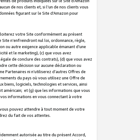
 ventes de produits indiquées sur le Site d’Amazon
cun de nos clients et, si l’un de nos clients vous
rdonnées figurant sur le Site d’Amazon pour
ploiterez votre Site conformément au présent
 Site n’enfreindront nul loi, ordonnance, règle,
ision ou autre exigence applicable émanant d’une
ité et le marketing), (c) que vous avez
égale de conclure des contrats), (d) que vous avez
dre cette décision sur aucune déclaration ou
 Partenaires ni n’utiliserez d’autres Offres de
ernements du pays où vous utilisez une Offre de
 biens, logiciels, technologies et services, ainsi
oit américain; et (g) que les informations que vous
vos informations en vous connectant à votre
e vous pouvez attendre à tout moment de votre
rez du fait de vos attentes.
cédemment autorisée au titre du présent Accord,