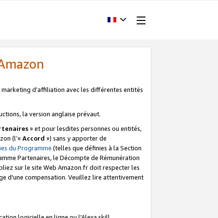
d'Amazon
marketing d’affiliation avec les différentes entités
uctions, la version anglaise prévaut.
tenaires
» et pour lesdites personnes ou entités,
zon (l’«
Accord
») sans y apporter de
ques du Programme
(telles que définies à la Section
ogramme Partenaires, le Décompte de Rémunération
iez sur le site Web Amazon.fr doit respecter les
ge d'une compensation. Veuillez lire attentivement
on logicielle en ligne ou l'Alexa skill