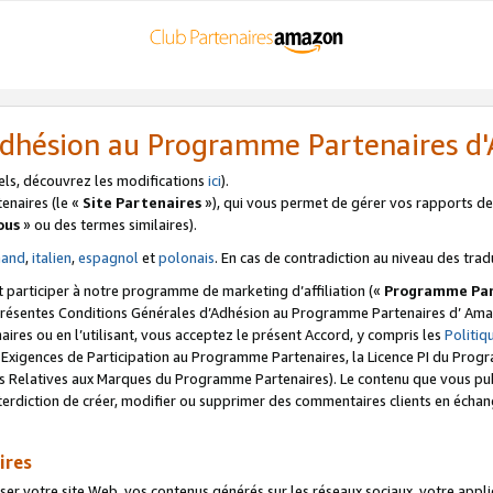
’Adhésion au Programme Partenaires 
els, découvrez les modifications
ici
).
enaires (le «
Site Partenaires
»), qui vous permet de gérer vos rapports de 
ous
» ou des termes similaires).
mand
,
italien
,
espagnol
et
polonais
. En cas de contradiction au niveau des trad
t participer à notre programme de marketing d’affiliation («
Programme Par
 présentes Conditions Générales d’Adhésion au Programme Partenaires d’ Ama
naires ou en l’utilisant, vous acceptez le présent Accord, y compris les
Politi
s Exigences de Participation au Programme Partenaires, la Licence PI du Pr
s Relatives aux Marques du Programme Partenaires). Le contenu que vous publ
erdiction de créer, modifier ou supprimer des commentaires clients en échan
ires
votre site Web, vos contenus générés sur les réseaux sociaux, votre applicati