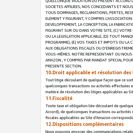
QUELCONQUE VIOLATION DU PRESENT ACCORD DE
SOCIETES AFFILIEES, NOS CONCEDANTS ET NOUS
TOUS DOMMAGES, RECLAMATIONS, PERTES, RESPO
ELEMENT Y FIGURANT, Y COMPRIS L’ASSOCIATION
DEVELOPPEMENT, LA CONCEPTION, LA FABRICATI
FIGURANT SUR OU DANS VOTRE SITE, (C) VOTRE 
OU LA LEGISLATION APPLICABLE, (D) TOUT MA
PROGRAMME), (E) VOS TAXES ET IMPOTS OU LA 
AUX OBLIGATIONS FISCALES OU D’ENREGISTREME
VOUS-MÊMES. NOTRE REPRESENTANT OU NOUS-
AMAZON , Y COMPRIS PAR MANDAT SPECIAL POUR
PRESENTE SECTION.
10.Droit applicable et résolution des 
Tout litige découlant de quelque façon que ce soi
quelconques transactions ou activités effectuées en
matière de résolution des litiges applicables au S
11.Fiscalité
Toute taxe et obligation liée découlant de quelqu
Accord), de quelconques transactions ou activités e
fiscales applicables au Site d’Amazon corresponda
12.Dispositions complémentaires
Nous pouvons envoyer des communications relatives