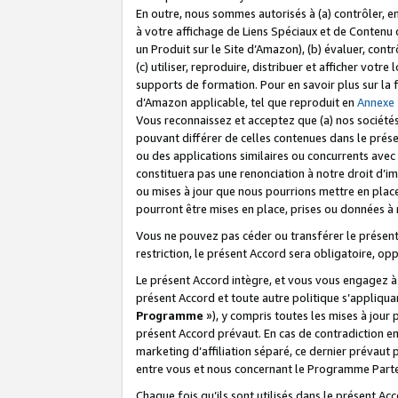
En outre, nous sommes autorisés à (a) contrôler, en
à votre affichage de Liens Spéciaux et de Contenu d
un Produit sur le Site d’Amazon), (b) évaluer, contr
(c) utiliser, reproduire, distribuer et afficher vo
supports de formation. Pour en savoir plus sur la
d’Amazon applicable, tel que reproduit en
Annexe
Vous reconnaissez et acceptez que (a) nos sociétés
pouvant différer de celles contenues dans le prése
ou des applications similaires ou concurrents avec 
constituera pas une renonciation à notre droit d’im
ou mises à jour que nous pourrions mettre en pla
pourront être mises en place, prises ou données à n
Vous ne pouvez pas céder ou transférer le présent 
restriction, le présent Accord sera obligatoire, op
Le présent Accord intègre, et vous vous engagez à r
présent Accord et toute autre politique s’appliqu
Programme
»), y compris toutes les mises à jour
présent Accord prévaut. En cas de contradiction e
marketing d’affiliation séparé, ce dernier prévaut
entre vous et nous concernant le Programme Partena
Chaque fois qu’ils sont utilisés dans le présent Ac