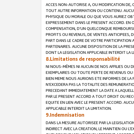
ACCES NON-AUTORISE A, OU MODIFICATION DE, 
TOUT AUTRE INFORMATION OU CONTENU. AUCUN
PHYSIQUE OU MORALE OU QUE VOUS AURIEZ OBT
EXPRESSEMENT DANS LE PRESENT ACCORD. EN 
COMPENSATION, D’UN QUELCONQUE REMBOURSE
PROFITS OU REVENUS, DE VENTES ANTICIPEES, 
PART DANS LE CADRE DE VOTRE PARTICIPATION
PARTENAIRES. AUCUNE DISPOSITION DE LA PRES
DONT LA LEGISLATION APPLICABLE INTERDIT LA L
8.Limitations de responsabilité
NI NOUS-MÊMES NI AUCUN DE NOS AFFILIES OU
EXEMPLAIRES OU TOUTE PERTE DE REVENUS OU 
BIEN MEME NOUS AURIONS ETE INFORMES DE LA 
N’EXCEDERA PAS LA TOTALITE DES REMUNERATI
PRECEDANT IMMEDIATEMENT LA DATE A LAQUELLE
PAR LE PRESENT ACCORD A TOUT DROIT OU REC
EQUITE EN LIEN AVEC LE PRESENT ACCORD. AUC
APPLICABLE INTERDIT LA LIMITATION.
9.Indemnisation
DANS LA MESURE AUTORISEE PAR LA LEGISLATI
INDIRECT AVEC LA CREATION, LE MAINTIEN OU L