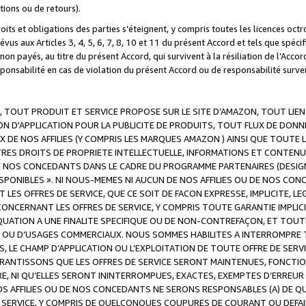
ations ou de retours).
droits et obligations des parties s’éteignent, y compris toutes les licences oc
révus aux Articles 3, 4, 5, 6, 7, 8, 10 et 11 du présent Accord et tels que sp
n payés, au titre du présent Accord, qui survivent à la résiliation de l’Accord
onsabilité en cas de violation du présent Accord ou de responsabilité survenu
, TOUT PRODUIT ET SERVICE PROPOSE SUR LE SITE D’AMAZON, TOUT LIEN
 D'APPLICATION POUR LA PUBLICITE DE PRODUITS, TOUT FLUX DE DONN
DE NOS AFFILIES (Y COMPRIS LES MARQUES AMAZON ) AINSI QUE TOUTE L
RES DROITS DE PROPRIETE INTELLECTUELLE, INFORMATIONS ET CONTENU
DE NOS CONCEDANTS DANS LE CADRE DU PROGRAMME PARTENAIRES (DESIG
E DISPONIBLES ». NI NOUS-MEMES NI AUCUN DE NOS AFFILIES OU DE NOS
LES OFFRES DE SERVICE, QUE CE SOIT DE FACON EXPRESSE, IMPLICITE, L
CERNANT LES OFFRES DE SERVICE, Y COMPRIS TOUTE GARANTIE IMPLICIT
QUATION A UNE FINALITE SPECIFIQUE OU DE NON-CONTREFAÇON, ET TOUTE
 OU D’USAGES COMMERCIAUX. NOUS SOMMES HABILITES A INTERROMPRE TO
S, LE CHAMP D’APPLICATION OU L’EXPLOITATION DE TOUTE OFFRE DE SER
ARANTISSONS QUE LES OFFRES DE SERVICE SERONT MAINTENUES, FONCTIO
ERE, NI QU’ELLES SERONT ININTERROMPUES, EXACTES, EXEMPTES D’ER
S AFFILIES OU DE NOS CONCEDANTS NE SERONS RESPONSABLES (A) DE QU
E SERVICE, Y COMPRIS DE QUELCONQUES COUPURES DE COURANT OU DEFAI