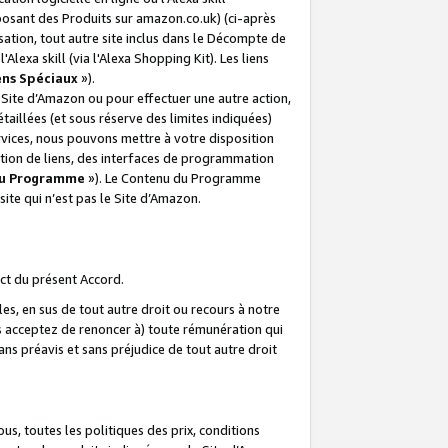
posant des Produits sur amazon.co.uk) (ci-après
isation, tout autre site inclus dans le Décompte de
 l'Alexa skill (via l'Alexa Shopping Kit). Les liens
ens Spéciaux
»).
e Site d’Amazon ou pour effectuer une autre action,
aillées (et sous réserve des limites indiquées)
 services, nous pouvons mettre à votre disposition
ation de liens, des interfaces de programmation
u Programme
»). Le Contenu du Programme
ite qui n’est pas le Site d’Amazon.
ct du présent Accord.
s, en sus de tout autre droit ou recours à notre
s acceptez de renoncer à) toute rémunération qui
ans préavis et sans préjudice de tout autre droit
s, toutes les politiques des prix, conditions