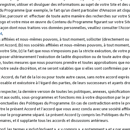
registrer, utiliser et divulguer des informations au sujet de votre Site et des
u Programme (par exemple, le fait qu’un client particulier d'Amazon ait cliqu
ôler, parcourir et effectuer de toute autre manière des recherches sur votre Si
tre logo et votre mise en œuvre du Contenu du Programme figurant sur votre Si
 façon dont nous traitons vos données personnelles, veuillez consulter l’Acc
 4
,
 affiliées et nous-mêmes pouvons, à tout moment, solliciter (directement ou 
nt Accord, (b) nos sociétés affiliées et nous-mêmes pouvons, à tout moment, 
votre Site, (c) le fait que nous n’imposions pas la stricte exécution, de votre
poser ultérieurement l’exécution de ladite disposition ou de toute autre disp
ce, toutes mesures que nous pourrions prendre et toutes approbations que n
otre seule discrétion, et ne seront valables que si elles sont confirmées par 
Accord, du fait de la loi ou pour toute autre cause, sans notre accord exprès 
posable et exécutoire à l’égard des parties, de leurs successeurs et ayants dro
especter, la dernière version de toutes les politiques, annexes, spécification
ant aux outils, sous-programmes et fonctions mis à votre disposition par le 
 ponctuelles des Politiques du Programme. En cas de contradiction entre le p
ntre le présent Accord et l’accord que vous avez conclu avec une société aff
 pour le programme séparé. Le présent Accord (y compris les Politiques du Pr
ires, et il supplante tous les accords et discussions antérieurs.
cord, les termes « inclut/incluent », « y compris », « notamment » et « par e