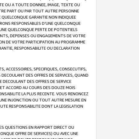
TE OU A TOUTE DONNEE, IMAGE, TEXTE OU
OTRE PART OU PAR TOUT AUTRE PERSONNE
NE QUELCONQUE GARANTIE NON INDIQUEE
 SERONS RESPONSABLES D’UNE QUELCONQUE
UNE QUELCONQUE PERTE DE POTENTIELS
EMENTS, DEPENSES OU ENGAGEMENTS DE VOTRE
ION DE VOTRE PARTICIPATION AU PROGRAMME
ARANTIE, RESPONSABILITE OU DECLARATION
, ACCESSOIRES, SPECIFIQUES, CONSECUTIFS,
S DECOULANT DES OFFRES DE SERVICES, QUAND
LE DECOULANT DES OFFRES DE SERVICE
 CET ACCORD AU COURS DES DOUZE MOIS
ONSABILITE LA PLUS RECENTE. VOUS RENONCEZ
, UNE INJONCTION OU TOUT AUTRE MESURE EN
OUTE RESPONSABILITE DONT LA LEGISLATION
LES QUESTIONS EN RAPPORT DIRECT OU
LCONQUE OFFRE DE SERVICES) OU AVEC UNE