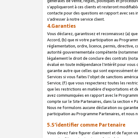
générales de vente, règles, politiques et procédure
s’appliqueront à ces clients et resteront modifiabl
contacte pour des questions en rapport avec ses in
s’adresser à notre service client.
4.Garanties
Vous déclarez, garantissez et reconnaissez (a) qu
Accord, (b) que ni votre participation au Programme
réglementation, ordre, licence, permis, directive,
autorité gouvernementale compétente (notamment le
légalement le droit de conclure des contrats (not
évalué en toute indépendance l’intérêt pour vous 
garantie autre que celles qui sont expressément én
Services si vous faites l’objet de sanctions amér
Service; (f) que vous respecterez toutes les restri
que les restrictions en matière d’exportations et d
avez communiquées en rapport avec le Programme P
compte sur le Site Partenaires, dans la section «
Nous ne formulons aucune déclaration ou garantie
participation au Programme Partenaires, et nous n
5.S’identifier comme Partenaire
Vous devez faire figurer clairement et de façon vi