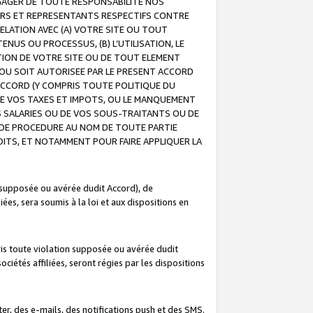
GAGER DE TOUTE RESPONSABILITE NOS
EURS ET REPRESENTANTS RESPECTIFS CONTRE
ELATION AVEC (A) VOTRE SITE OU TOUT
ENUS OU PROCESSUS, (B) L’UTILISATION, LE
ATION DE VOTRE SITE OU DE TOUT ELEMENT
E OU SOIT AUTORISEE PAR LE PRESENT ACCORD
ACCORD (Y COMPRIS TOUTE POLITIQUE DU
DE VOS TAXES ET IMPOTS, OU LE MANQUEMENT
OS SALARIES OU DE VOS SOUS-TRAITANTS OU DE
DE PROCEDURE AU NOM DE TOUTE PARTIE
OITS, ET NOTAMMENT POUR FAIRE APPLIQUER LA
 supposée ou avérée dudit Accord), de
ées, sera soumis à la loi et aux dispositions en
is toute violation supposée ou avérée dudit
iétés affiliées, seront régies par les dispositions
r, des e-mails, des notifications push et des SMS.