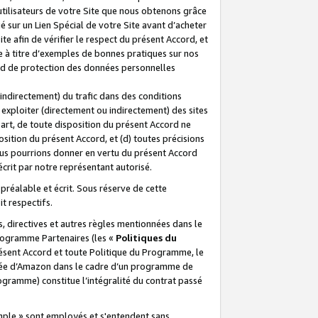
 utilisateurs de votre Site que nous obtenons grâce
é sur un Lien Spécial de votre Site avant d’acheter
te afin de vérifier le respect du présent Accord, et
te à titre d’exemples de bonnes pratiques sur nos
ord de protection des données personnelles
indirectement) du trafic dans des conditions
exploiter (directement ou indirectement) des sites
 part, de toute disposition du présent Accord ne
osition du présent Accord, et (d) toutes précisions
ous pourrions donner en vertu du présent Accord
écrit par notre représentant autorisé.
préalable et écrit. Sous réserve de cette
it respectifs.
s, directives et autres règles mentionnées dans le
programme Partenaires (les «
Politiques du
résent Accord et toute Politique du Programme, le
iliée d’Amazon dans le cadre d’un programme de
ogramme) constitue l’intégralité du contrat passé
xemple » sont employés et s'entendent sans