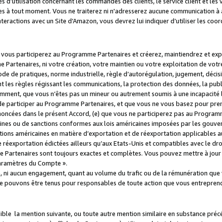
s d’utilisation concernant les commandes des clients, le service client et les
es à tout moment. Vous ne traiterez ni n'adresserez aucune communication à au
teractions avec un Site d’Amazon, vous devrez lui indiquer d’utiliser les coo
e vous participerez au Programme Partenaires et créerez, maintiendrez et ex
 Partenaires, ni votre création, votre maintien ou votre exploitation de votre
 code de pratiques, norme industrielle, règle d’autorégulation, jugement, déc
s règles régissant les communications, la protection des données, la public
amment, que vous n’êtes pas un mineur ou autrement soumis à une incapacité l
de participer au Programme Partenaires, et que vous ne vous basez pour pren
oncées dans le présent Accord, (e) que vous ne participerez pas au Programme
icaines ou de sanctions conformes aux lois américaines imposées par les gouv
ctions américaines en matière d’exportation et de réexportation applicables aux
e réexportation édictées ailleurs qu’aux Etats-Unis et compatibles avec le dr
artenaires sont toujours exactes et complètes. Vous pouvez mettre à jour 
 Paramètres du Compte ».
, ni aucun engagement, quant au volume du trafic ou de la rémunération qu
e pouvons être tenus pour responsables de toute action que vous entreprend
sible la mention suivante, ou toute autre mention similaire en substance pré