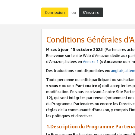
Connexion
S’inscrire
ou
Conditions Générales d
Mises à jour
:
15 octobre 2025
(Partenaires actu
Bienvenue sur le site Web d’Amazon dédié aux part
d’Amazon, listées en
Annexe 1
(«
Amazon
» ou «
n
Des traductions sont disponibles en:
anglais
,
alle
Toute personne ou entité participant ou souhaitan
«
vous
» ou un «
Partenaire
») doit accepter les
modification. En vous inscrivant à notre Site Parte
12), qui sont intégrées par renvoi (notamment no
du Programme Partenaires ou encore les Directive
règles de la communauté d'Amazon, y compris l'int
les politiques et directives.
1.Description du Programme Partena
Le Programme Partenaires vous permet de monétiser 