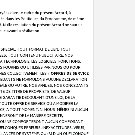
troyées dans le cadre du présent Accord, à
écifiés dans les Politiques du Programme, de même
. Nulle résiliation du présent Accord ne saurait
e avant la résiliation.
 SPECIAL, TOUT FORMAT DE LIEN, TOUT
EES, TOUT CONTENU PUBLICITAIRE, NOS
A TECHNOLOGIE, LES LOGICIELS, FONCTIONS,
S FOURNIS OU UTILISES PAR NOUS OU POUR
NES COLLECTIVEMENT LES «
OFFRES DE SERVICE
 CONCEDANTS NE FORMULONS AUCUNE DECLARATION
EGALE OU AUTRE. NOS AFFILIES, NOS CONCEDANTS
E DE TITRE DE PROPRIETE, DE VALEUR
 GARANTIE DECOULANT D’UNE LOI, DE LA
UTE OFFRE DE SERVICE OU A MODIFIER LA
VICE, A TOUT MOMENT. NI NOUS-MÊMES NI AUCUN
NNERONT DE LA MANIERE DECRITE,
REUR OU NE COMPORTERONT AUCUN COMPOSANT
ELCONQUES ERREURS, INEXACTITUDES, VIRUS,
LLANCES DE SYSTEME, OU (B) D'UN QUELCONQUE