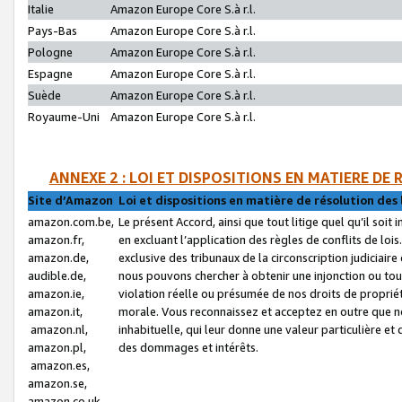
Italie
Amazon Europe Core S.à r.l.
Pays-Bas
Amazon Europe Core S.à r.l.
Pologne
Amazon Europe Core S.à r.l.
Espagne
Amazon Europe Core S.à r.l.
Suède
Amazon Europe Core S.à r.l.
Royaume-Uni
Amazon Europe Core S.à r.l.
ANNEXE 2 : LOI ET DISPOSITIONS EN MATIERE DE
Site d’Amazon
Loi et dispositions en matière de résolution des 
amazon.com.be,
Le présent Accord, ainsi que tout litige quel qu’il soi
amazon.fr,
en excluant l’application des règles de conflits de l
amazon.de,
exclusive des tribunaux de la circonscription judiciai
audible.de,
nous pouvons chercher à obtenir une injonction ou tou
amazon.ie,
violation réelle ou présumée de nos droits de proprié
amazon.it,
morale. Vous reconnaissez et acceptez en outre que n
amazon.nl,
inhabituelle, qui leur donne une valeur particulière 
amazon.pl,
des dommages et intérêts.
amazon.es,
amazon.se,
amazon.co.uk,