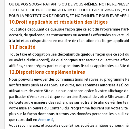
OU DE VOS SOUS-TRAITANTS OU DE VOUS-MÊMES. NOTRE REPRES
TOUT ACTE DE PROCEDURE AU NOM DE TOUTE PARTIE AMAZON , Y CO
POUR LA PROTECTION DE DROITS, ET NOTAMMENT POUR FAIRE APPL
10.Droit applicable et résolution des litiges
Tout litige découlant de quelque façon que ce soit du Programme Parte
Accord), de quelconques transactions ou activités effectuées en vertu d
à la loi et aux dispositions en matière de résolution des litiges applic
11.Fiscalité
Toute taxe et obligation liée découlant de quelque façon que ce soit 
ou avérée dudit Accord), de quelconques transactions ou activités effe
affiliées, seront régies par les dispositions fiscales applicables au Si
12.Dispositions complémentaires
Nous pouvons envoyer des communications relatives au programme Parten
notifications push et des SMS. En outre, nous sommes autorisés à (a) cont
utilisateurs de votre Site que nous obtenons grâce à votre affichage de
particulier d'Amazon ait cliqué sur un Lien Spécial de votre Site avant d
de toute autre manière des recherches sur votre Site afin de vérifier le re
votre mise en œuvre du Contenu du Programme figurant sur votre Site à
plus sur la façon dont nous traitons vos données personnelles, veuille
que reproduit en
Annexe 4
,
Vous reconnaissez et acceptez que (a) nos sociétés affiliées et nous-m