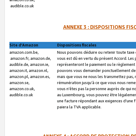
audible.co.uk
ANNEXE 3 : DISPOSITIONS FI
Site d’Amazon
Dispositions fiscales
amazon.com.be,
Nous pouvons déduire ou retenir toute taxe 
amazon.fr, amazon.de,
vous est dû en vertu du présent Accord. Les 
audible.de, amazon.ie,
représenteront le paiement ou le règlement 
amazon.it, amazon.nl,
pouvons vous demander ponctuellement des r
amazon.pl, amazon.es,
mais que vous ne nous les transmettez pas, n
amazon.se,
rémunération jusqu’à ce que vous nous reme
amazon.co.uk,
vous n’êtes pas la personne auprès de qui no
audible.co.uk
au Luxembourg, vous pouvez être légalement 
une facture répondant aux exigences d’une 
paiera la TVA applicable.