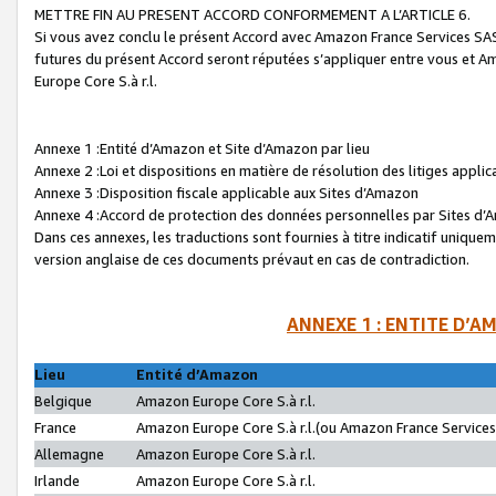
METTRE FIN AU PRESENT ACCORD CONFORMEMENT A L’ARTICLE 6.
Si vous avez conclu le présent Accord avec Amazon France Services SAS 
futures du présent Accord seront réputées s’appliquer entre vous et 
Europe Core S.à r.l.
Annexe 1 :Entité d’Amazon et Site d’Amazon par lieu
Annexe 2 :Loi et dispositions en matière de résolution des litiges appli
Annexe 3 :Disposition fiscale applicable aux Sites d’Amazon
Annexe 4 :Accord de protection des données personnelles par Sites d
Dans ces annexes, les traductions sont fournies à titre indicatif uniquem
version anglaise de ces documents prévaut en cas de contradiction.
ANNEXE 1 : ENTITE D’A
Lieu
Entité d’Amazon
Belgique
Amazon Europe Core S.à r.l.
France
Amazon Europe Core S.à r.l.(ou Amazon France Services 
Allemagne
Amazon Europe Core S.à r.l.
Irlande
Amazon Europe Core S.à r.l.