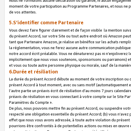
Nous ne formulons aucune déclaration ou garantie, ni aucun engagemen
moment de votre participation au Programme Partenaires, et nous ne p
de vos attentes.
5.S’identifier comme Partenaire
Vous devez faire figurer clairement et de façon visible la mention sui
du présent Accord, sur votre Site ou tout autre endroit où Amazon peut vo
tant que Partenaire Amazon, je réalise un bénéfice sur les achats remplis
la réglementation, vous ne ferez aucune autre communication publique
notre accord écrit préalable. Vous ne dénaturerez pas ni n’enjoliverez 
implicitement que nous vous soutenons, sponsorisons ou parrainons) et v
et vous ou toute autre personne physique ou morale, sauf de la manièr
6.Durée et résiliation
La durée du présent Accord débute au moment de votre inscription ou de
présent Accord à tout moment, avec ou sans motif (automatiquement et sa
l’autre partie un préavis écrit de résiliation d’au moins 7 jours calenda
préavis de résiliation en vous connectant à votre compte sur le Site Par
Paramètres du Compte ».
De plus, nous pouvons mettre fin au présent Accord, ou suspendre votre 
respecté une obligation essentielle du présent Accord; (b) vous n’avez p
effet que nous vous avons adressée, à toute autre violation du présen
pourrions être confrontés à de potentielles actions ou mises en œuvre 