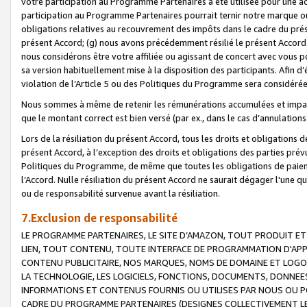
votre participation au Programme Partenaires a été utilisée pour une ac
participation au Programme Partenaires pourrait ternir notre marque ou
obligations relatives au recouvrement des impôts dans le cadre du prése
présent Accord; (g) nous avons précédemment résilié le présent Accord
nous considérons être votre affiliée ou agissant de concert avec vous 
sa version habituellement mise à la disposition des participants. Afin d’é
violation de l’Article 5 ou des Politiques du Programme sera considéré
Nous sommes à même de retenir les rémunérations accumulées et impayée
que le montant correct est bien versé (par ex., dans le cas d’annulations
Lors de la résiliation du présent Accord, tous les droits et obligations 
présent Accord, à l’exception des droits et obligations des parties prévus
Politiques du Programme, de même que toutes les obligations de paiement
l’Accord. Nulle résiliation du présent Accord ne saurait dégager l'une 
ou de responsabilité survenue avant la résiliation.
7.Exclusion de responsabilité
LE PROGRAMME PARTENAIRES, LE SITE D’AMAZON, TOUT PRODUIT ET 
LIEN, TOUT CONTENU, TOUTE INTERFACE DE PROGRAMMATION D'APP
CONTENU PUBLICITAIRE, NOS MARQUES, NOMS DE DOMAINE ET LOGOS
LA TECHNOLOGIE, LES LOGICIELS, FONCTIONS, DOCUMENTS, DONNEES
INFORMATIONS ET CONTENUS FOURNIS OU UTILISES PAR NOUS OU P
CADRE DU PROGRAMME PARTENAIRES (DESIGNES COLLECTIVEMENT LE