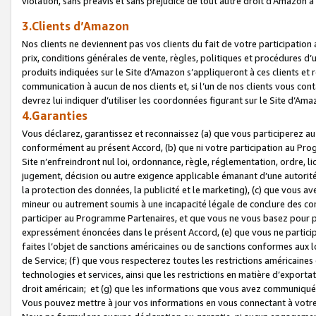
violation, sans préavis et sans préjudice de tout autre droit d’Amazo
3.Clients d’Amazon
Nos clients ne deviennent pas vos clients du fait de votre participati
prix, conditions générales de vente, règles, politiques et procédures d’u
produits indiquées sur le Site d’Amazon s’appliqueront à ces clients et
communication à aucun de nos clients et, si l’un de nos clients vous co
devrez lui indiquer d’utiliser les coordonnées figurant sur le Site d’Ama
4.Garanties
Vous déclarez, garantissez et reconnaissez (a) que vous participerez a
conformément au présent Accord, (b) que ni votre participation au Prog
Site n’enfreindront nul loi, ordonnance, règle, réglementation, ordre, li
jugement, décision ou autre exigence applicable émanant d’une autori
la protection des données, la publicité et le marketing), (c) que vous 
mineur ou autrement soumis à une incapacité légale de conclure des con
participer au Programme Partenaires, et que vous ne vous basez pour pr
expressément énoncées dans le présent Accord, (e) que vous ne particip
faites l’objet de sanctions américaines ou de sanctions conformes aux 
de Service; (f) que vous respecterez toutes les restrictions américaines
technologies et services, ainsi que les restrictions en matière d’exporta
droit américain; et (g) que les informations que vous avez communiqué
Vous pouvez mettre à jour vos informations en vous connectant à votre