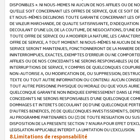
DISPONIBLES ». NI NOUS-MEMES NI AUCUN DE NOS AFFILIES OU D
QU’ELLE SOIT CONCERNANT LES OFFRES DE SERVICE, QUE CE SOIT DE
ET NOUS-MÊMES DECLINONS TOUTE GARANTIE CONCERNANT LES OFFRE
DE VALEUR MARCHANDE, DE QUALITE SATISFAISANTE, D’ADEQUATION
DECOULANT D’UNE LOI, DE LA COUTUME, DE NEGOCIATIONS, D’UNE
TOUTE OFFRE DE SERVICE OU A MODIFIER LA NATURE, LES CARACTERI
OFFRE DE SERVICE, A TOUT MOMENT. NI NOUS-MÊMES NI AUCUN DE 
SERVICE SERONT MAINTENUES, FONCTIONNERONT DE LA MANIERE DECR
ININTERROMPUES, EXACTES, EXEMPTES D’ERREUR OU NE COMPORT
AFFILIES OU DE NOS CONCEDANTS NE SERONS RESPONSABLES (A) DE
INTERRUPTIONS DE SERVICE, Y COMPRIS DE QUELCONQUES COUPURE
NON-AUTORISE A, OU MODIFICATION DE, OU SUPPRESSION, DESTRUC
TEXTE OU TOUT AUTRE INFORMATION OU CONTENU. AUCUN CONSEIL 
TOUT AUTRE PERSONNE PHYSIQUE OU MORALE OU QUE VOUS AURIEZ 
QUELCONQUE GARANTIE NON INDIQUEE EXPRESSEMENT DANS LE PRES
CONCEDANTS NE SERONS RESPONSABLES D’UNE QUELCONQUE COM
DOMMAGES ET INTERETS DECOULANT (X) D'UNE QUELCONQUE PERTE D
D'AUTRES BENEFICES, (Y) DE QUELCONQUES INVESTISSEMENTS, DEP
AU PROGRAMME PARTENAIRES OU (Z) DE TOUTE RESILIATION OU SU
DISPOSITION DE LA PRESENTE SECTION 7 N'AURA POUR EFFET D'EXC
LEGISLATION APPLICABLE INTERDIT LA LIMITATION OU L’EXCLUSION.
8.Limitations de responsabilité