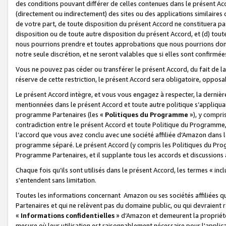
des conditions pouvant différer de celles contenues dans le présent Ac
(directement ou indirectement) des sites ou des applications similaires o
de votre part, de toute disposition du présent Accord ne constituera pa
disposition ou de toute autre disposition du présent Accord, et (d) tou
nous pourrions prendre et toutes approbations que nous pourrions donn
notre seule discrétion, et ne seront valables que si elles sont confirmée
Vous ne pouvez pas céder ou transférer le présent Accord, du fait de la 
réserve de cette restriction, le présent Accord sera obligatoire, opposab
Le présent Accord intègre, et vous vous engagez à respecter, la dernière 
mentionnées dans le présent Accord et toute autre politique s’appliqua
programme Partenaires (les «
Politiques du Programme
»), y compri
contradiction entre le présent Accord et toute Politique du Programme, 
l’accord que vous avez conclu avec une société affiliée d’Amazon dans 
programme séparé. Le présent Accord (y compris les Politiques du Progr
Programme Partenaires, et il supplante tous les accords et discussions 
Chaque fois qu’ils sont utilisés dans le présent Accord, les termes « in
s'entendent sans limitation.
Toutes les informations concernant Amazon ou ses sociétés affiliées 
Partenaires et qui ne relèvent pas du domaine public, ou qui devraient
«
Informations confidentielles
» d’Amazon et demeurent la propriété 
mesure où leur utilisation est raisonnablement nécessaire pour l'appli