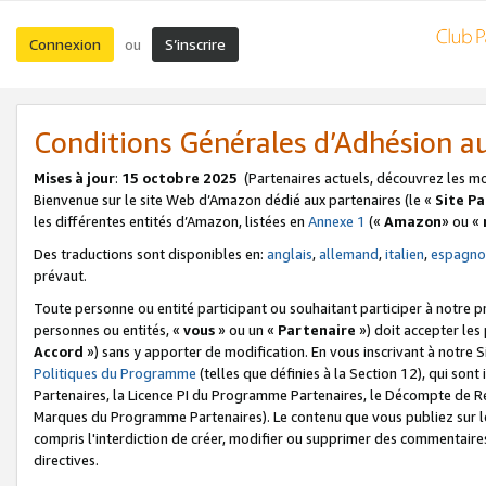
Connexion
S’inscrire
ou
Conditions Générales d’Adhésion 
Mises à jour
:
15 octobre 2025
(Partenaires actuels, découvrez les m
Bienvenue sur le site Web d’Amazon dédié aux partenaires (le «
Site P
les différentes entités d’Amazon, listées en
Annexe 1
(«
Amazon
» ou «
Des traductions sont disponibles en:
anglais
,
allemand
,
italien
,
espagno
prévaut.
Toute personne ou entité participant ou souhaitant participer à notre 
personnes ou entités, «
vous
» ou un «
Partenaire
») doit accepter le
Accord
») sans y apporter de modification. En vous inscrivant à notre Si
Politiques du Programme
(telles que définies à la Section 12), qui so
Partenaires, la Licence PI du Programme Partenaires, le Décompte de 
Marques du Programme Partenaires). Le contenu que vous publiez sur l
compris l'interdiction de créer, modifier ou supprimer des commentaires
directives.