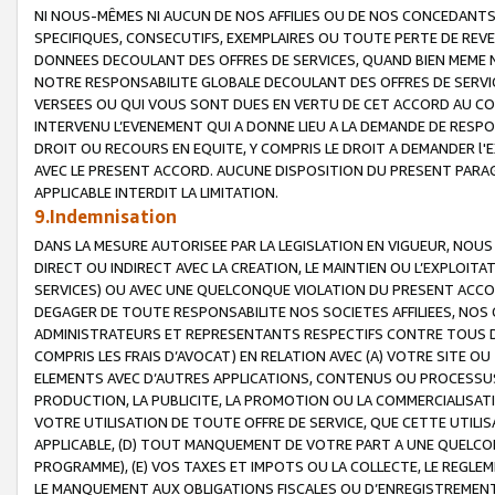
NI NOUS-MÊMES NI AUCUN DE NOS AFFILIES OU DE NOS CONCEDANT
SPECIFIQUES, CONSECUTIFS, EXEMPLAIRES OU TOUTE PERTE DE REVE
DONNEES DECOULANT DES OFFRES DE SERVICES, QUAND BIEN MEME N
NOTRE RESPONSABILITE GLOBALE DECOULANT DES OFFRES DE SERVI
VERSEES OU QUI VOUS SONT DUES EN VERTU DE CET ACCORD AU CO
INTERVENU L’EVENEMENT QUI A DONNE LIEU A LA DEMANDE DE RESP
DROIT OU RECOURS EN EQUITE, Y COMPRIS LE DROIT A DEMANDER l'
AVEC LE PRESENT ACCORD. AUCUNE DISPOSITION DU PRESENT PARAG
APPLICABLE INTERDIT LA LIMITATION.
9.Indemnisation
DANS LA MESURE AUTORISEE PAR LA LEGISLATION EN VIGUEUR, NO
DIRECT OU INDIRECT AVEC LA CREATION, LE MAINTIEN OU L’EXPLOIT
SERVICES) OU AVEC UNE QUELCONQUE VIOLATION DU PRESENT ACCO
DEGAGER DE TOUTE RESPONSABILITE NOS SOCIETES AFFILIEES, NOS 
ADMINISTRATEURS ET REPRESENTANTS RESPECTIFS CONTRE TOUS D
COMPRIS LES FRAIS D’AVOCAT) EN RELATION AVEC (A) VOTRE SITE O
ELEMENTS AVEC D’AUTRES APPLICATIONS, CONTENUS OU PROCESSUS, (
PRODUCTION, LA PUBLICITE, LA PROMOTION OU LA COMMERCIALISAT
VOTRE UTILISATION DE TOUTE OFFRE DE SERVICE, QUE CETTE UTILI
APPLICABLE, (D) TOUT MANQUEMENT DE VOTRE PART A UNE QUELCO
PROGRAMME), (E) VOS TAXES ET IMPOTS OU LA COLLECTE, LE REGLE
LE MANQUEMENT AUX OBLIGATIONS FISCALES OU D’ENREGISTREMENT 