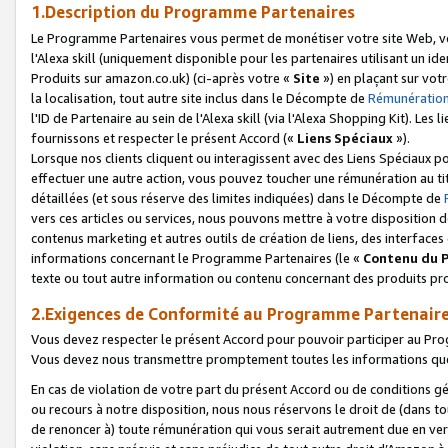
1.Description du Programme Partenaires
Le Programme Partenaires vous permet de monétiser votre site Web, vos 
l'Alexa skill (uniquement disponible pour les partenaires utilisant un 
Produits sur amazon.co.uk) (ci-après votre «
Site
») en plaçant sur votr
la localisation, tout autre site inclus dans le Décompte de
Rémunération
l'ID de Partenaire au sein de l'Alexa skill (via l'Alexa Shopping Kit). Le
fournissons et respecter le présent Accord («
Liens Spéciaux
»).
Lorsque nos clients cliquent ou interagissent avec des Liens Spéciaux p
effectuer une autre action, vous pouvez toucher une rémunération au ti
détaillées (et sous réserve des limites indiquées) dans le Décompte de
vers ces articles ou services, nous pouvons mettre à votre disposition d
contenus marketing et autres outils de création de liens, des interfaces
informations concernant le Programme Partenaires (le «
Contenu du 
texte ou tout autre information ou contenu concernant des produits prop
2.Exigences de Conformité au Programme Partenair
Vous devez respecter le présent Accord pour pouvoir participer au Pr
Vous devez nous transmettre promptement toutes les informations que
En cas de violation de votre part du présent Accord ou de conditions g
ou recours à notre disposition, nous nous réservons le droit de (dans 
de renoncer à) toute rémunération qui vous serait autrement due en ver