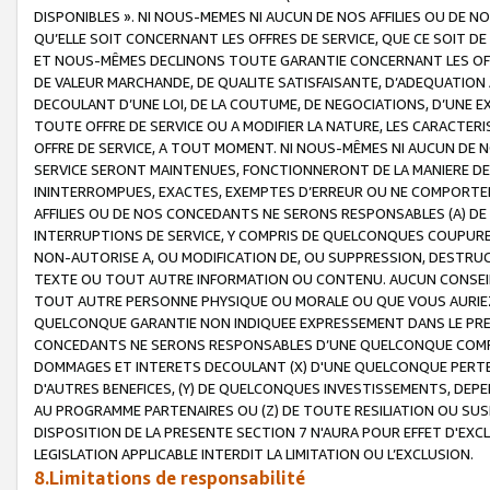
DISPONIBLES ». NI NOUS-MEMES NI AUCUN DE NOS AFFILIES OU D
QU’ELLE SOIT CONCERNANT LES OFFRES DE SERVICE, QUE CE SOIT DE
ET NOUS-MÊMES DECLINONS TOUTE GARANTIE CONCERNANT LES OFFRE
DE VALEUR MARCHANDE, DE QUALITE SATISFAISANTE, D’ADEQUATION
DECOULANT D’UNE LOI, DE LA COUTUME, DE NEGOCIATIONS, D’UNE
TOUTE OFFRE DE SERVICE OU A MODIFIER LA NATURE, LES CARACTERI
OFFRE DE SERVICE, A TOUT MOMENT. NI NOUS-MÊMES NI AUCUN DE 
SERVICE SERONT MAINTENUES, FONCTIONNERONT DE LA MANIERE DECR
ININTERROMPUES, EXACTES, EXEMPTES D’ERREUR OU NE COMPORT
AFFILIES OU DE NOS CONCEDANTS NE SERONS RESPONSABLES (A) DE
INTERRUPTIONS DE SERVICE, Y COMPRIS DE QUELCONQUES COUPURE
NON-AUTORISE A, OU MODIFICATION DE, OU SUPPRESSION, DESTRUC
TEXTE OU TOUT AUTRE INFORMATION OU CONTENU. AUCUN CONSEIL 
TOUT AUTRE PERSONNE PHYSIQUE OU MORALE OU QUE VOUS AURIEZ 
QUELCONQUE GARANTIE NON INDIQUEE EXPRESSEMENT DANS LE PRES
CONCEDANTS NE SERONS RESPONSABLES D’UNE QUELCONQUE COM
DOMMAGES ET INTERETS DECOULANT (X) D'UNE QUELCONQUE PERTE D
D'AUTRES BENEFICES, (Y) DE QUELCONQUES INVESTISSEMENTS, DEP
AU PROGRAMME PARTENAIRES OU (Z) DE TOUTE RESILIATION OU SU
DISPOSITION DE LA PRESENTE SECTION 7 N'AURA POUR EFFET D'EXC
LEGISLATION APPLICABLE INTERDIT LA LIMITATION OU L’EXCLUSION.
8.Limitations de responsabilité