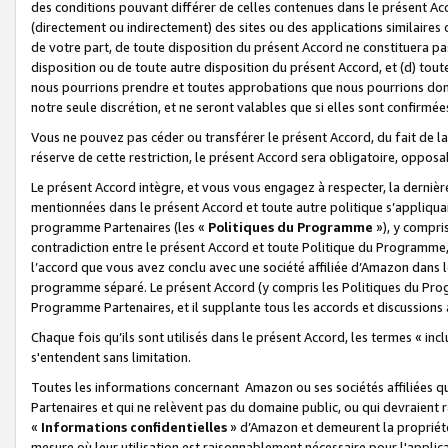
des conditions pouvant différer de celles contenues dans le présent Ac
(directement ou indirectement) des sites ou des applications similaires o
de votre part, de toute disposition du présent Accord ne constituera pa
disposition ou de toute autre disposition du présent Accord, et (d) tou
nous pourrions prendre et toutes approbations que nous pourrions donn
notre seule discrétion, et ne seront valables que si elles sont confirmée
Vous ne pouvez pas céder ou transférer le présent Accord, du fait de la 
réserve de cette restriction, le présent Accord sera obligatoire, opposab
Le présent Accord intègre, et vous vous engagez à respecter, la dernière 
mentionnées dans le présent Accord et toute autre politique s’appliqua
programme Partenaires (les «
Politiques du Programme
»), y compri
contradiction entre le présent Accord et toute Politique du Programme, 
l’accord que vous avez conclu avec une société affiliée d’Amazon dans 
programme séparé. Le présent Accord (y compris les Politiques du Progr
Programme Partenaires, et il supplante tous les accords et discussions 
Chaque fois qu’ils sont utilisés dans le présent Accord, les termes « in
s'entendent sans limitation.
Toutes les informations concernant Amazon ou ses sociétés affiliées 
Partenaires et qui ne relèvent pas du domaine public, ou qui devraient
«
Informations confidentielles
» d’Amazon et demeurent la propriété 
mesure où leur utilisation est raisonnablement nécessaire pour l'appli