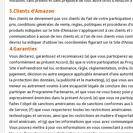
violation, sans préavis et sans préjudice de tout autre droit d’Amazo
3.Clients d’Amazon
Nos clients ne deviennent pas vos clients du fait de votre participati
prix, conditions générales de vente, règles, politiques et procédures d’u
produits indiquées sur le Site d’Amazon s’appliqueront à ces clients et
communication à aucun de nos clients et, si l’un de nos clients vous co
devrez lui indiquer d’utiliser les coordonnées figurant sur le Site d’Ama
4.Garanties
Vous déclarez, garantissez et reconnaissez (a) que vous participerez a
conformément au présent Accord, (b) que ni votre participation au Prog
Site n’enfreindront nul loi, ordonnance, règle, réglementation, ordre, li
jugement, décision ou autre exigence applicable émanant d’une autori
la protection des données, la publicité et le marketing), (c) que vous 
mineur ou autrement soumis à une incapacité légale de conclure des con
participer au Programme Partenaires, et que vous ne vous basez pour pr
expressément énoncées dans le présent Accord, (e) que vous ne particip
faites l’objet de sanctions américaines ou de sanctions conformes aux 
de Service; (f) que vous respecterez toutes les restrictions américaines
technologies et services, ainsi que les restrictions en matière d’exporta
droit américain; et (g) que les informations que vous avez communiqué
Vous pouvez mettre à jour vos informations en vous connectant à votre