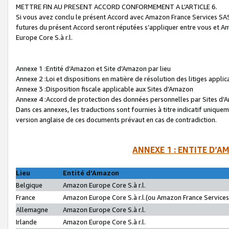
METTRE FIN AU PRESENT ACCORD CONFORMEMENT A L’ARTICLE 6.
Si vous avez conclu le présent Accord avec Amazon France Services SAS 
futures du présent Accord seront réputées s’appliquer entre vous et 
Europe Core S.à r.l.
Annexe 1 :Entité d’Amazon et Site d’Amazon par lieu
Annexe 2 :Loi et dispositions en matière de résolution des litiges appli
Annexe 3 :Disposition fiscale applicable aux Sites d’Amazon
Annexe 4 :Accord de protection des données personnelles par Sites d
Dans ces annexes, les traductions sont fournies à titre indicatif uniquem
version anglaise de ces documents prévaut en cas de contradiction.
ANNEXE 1 : ENTITE D’A
Lieu
Entité d’Amazon
Belgique
Amazon Europe Core S.à r.l.
France
Amazon Europe Core S.à r.l.(ou Amazon France Services 
Allemagne
Amazon Europe Core S.à r.l.
Irlande
Amazon Europe Core S.à r.l.