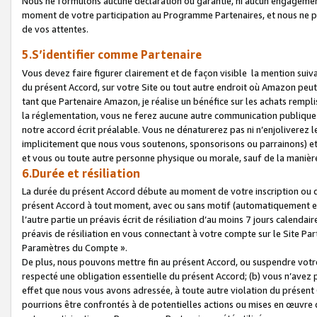
Nous ne formulons aucune déclaration ou garantie, ni aucun engagemen
moment de votre participation au Programme Partenaires, et nous ne p
de vos attentes.
5.S’identifier comme Partenaire
Vous devez faire figurer clairement et de façon visible la mention sui
du présent Accord, sur votre Site ou tout autre endroit où Amazon peut vo
tant que Partenaire Amazon, je réalise un bénéfice sur les achats remplis
la réglementation, vous ne ferez aucune autre communication publique
notre accord écrit préalable. Vous ne dénaturerez pas ni n’enjoliverez 
implicitement que nous vous soutenons, sponsorisons ou parrainons) et v
et vous ou toute autre personne physique ou morale, sauf de la manièr
6.Durée et résiliation
La durée du présent Accord débute au moment de votre inscription ou de
présent Accord à tout moment, avec ou sans motif (automatiquement et sa
l’autre partie un préavis écrit de résiliation d’au moins 7 jours calenda
préavis de résiliation en vous connectant à votre compte sur le Site Par
Paramètres du Compte ».
De plus, nous pouvons mettre fin au présent Accord, ou suspendre votre 
respecté une obligation essentielle du présent Accord; (b) vous n’avez p
effet que nous vous avons adressée, à toute autre violation du présen
pourrions être confrontés à de potentielles actions ou mises en œuvre 