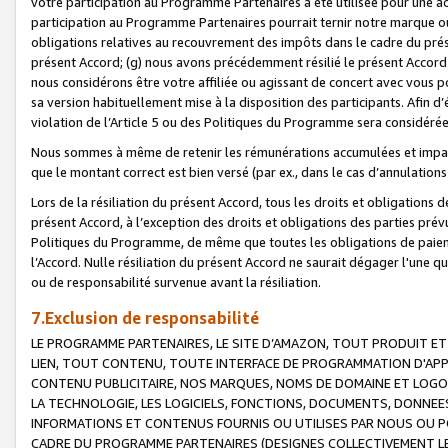
votre participation au Programme Partenaires a été utilisée pour une ac
participation au Programme Partenaires pourrait ternir notre marque ou
obligations relatives au recouvrement des impôts dans le cadre du prése
présent Accord; (g) nous avons précédemment résilié le présent Accord
nous considérons être votre affiliée ou agissant de concert avec vous 
sa version habituellement mise à la disposition des participants. Afin d’é
violation de l’Article 5 ou des Politiques du Programme sera considéré
Nous sommes à même de retenir les rémunérations accumulées et impayée
que le montant correct est bien versé (par ex., dans le cas d’annulations
Lors de la résiliation du présent Accord, tous les droits et obligations 
présent Accord, à l’exception des droits et obligations des parties prévus
Politiques du Programme, de même que toutes les obligations de paiement
l’Accord. Nulle résiliation du présent Accord ne saurait dégager l'une 
ou de responsabilité survenue avant la résiliation.
7.Exclusion de responsabilité
LE PROGRAMME PARTENAIRES, LE SITE D’AMAZON, TOUT PRODUIT ET 
LIEN, TOUT CONTENU, TOUTE INTERFACE DE PROGRAMMATION D'APP
CONTENU PUBLICITAIRE, NOS MARQUES, NOMS DE DOMAINE ET LOGOS
LA TECHNOLOGIE, LES LOGICIELS, FONCTIONS, DOCUMENTS, DONNEES
INFORMATIONS ET CONTENUS FOURNIS OU UTILISES PAR NOUS OU P
CADRE DU PROGRAMME PARTENAIRES (DESIGNES COLLECTIVEMENT LE