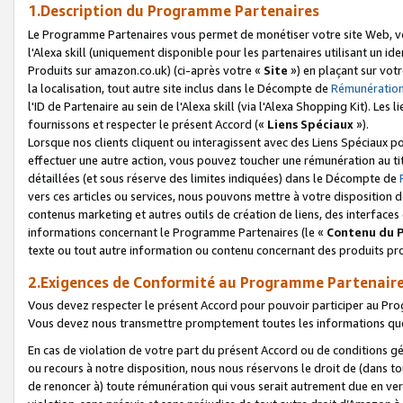
1.Description du Programme Partenaires
Le Programme Partenaires vous permet de monétiser votre site Web, vos 
l'Alexa skill (uniquement disponible pour les partenaires utilisant un 
Produits sur amazon.co.uk) (ci-après votre «
Site
») en plaçant sur votr
la localisation, tout autre site inclus dans le Décompte de
Rémunération
l'ID de Partenaire au sein de l'Alexa skill (via l'Alexa Shopping Kit). Le
fournissons et respecter le présent Accord («
Liens Spéciaux
»).
Lorsque nos clients cliquent ou interagissent avec des Liens Spéciaux p
effectuer une autre action, vous pouvez toucher une rémunération au ti
détaillées (et sous réserve des limites indiquées) dans le Décompte de
vers ces articles ou services, nous pouvons mettre à votre disposition d
contenus marketing et autres outils de création de liens, des interfaces
informations concernant le Programme Partenaires (le «
Contenu du 
texte ou tout autre information ou contenu concernant des produits prop
2.Exigences de Conformité au Programme Partenair
Vous devez respecter le présent Accord pour pouvoir participer au Pr
Vous devez nous transmettre promptement toutes les informations que
En cas de violation de votre part du présent Accord ou de conditions g
ou recours à notre disposition, nous nous réservons le droit de (dans 
de renoncer à) toute rémunération qui vous serait autrement due en ver