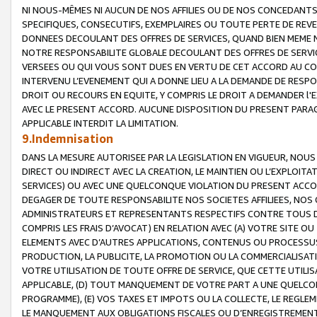
NI NOUS-MÊMES NI AUCUN DE NOS AFFILIES OU DE NOS CONCEDANT
SPECIFIQUES, CONSECUTIFS, EXEMPLAIRES OU TOUTE PERTE DE REVE
DONNEES DECOULANT DES OFFRES DE SERVICES, QUAND BIEN MEME N
NOTRE RESPONSABILITE GLOBALE DECOULANT DES OFFRES DE SERVI
VERSEES OU QUI VOUS SONT DUES EN VERTU DE CET ACCORD AU CO
INTERVENU L’EVENEMENT QUI A DONNE LIEU A LA DEMANDE DE RESP
DROIT OU RECOURS EN EQUITE, Y COMPRIS LE DROIT A DEMANDER l'
AVEC LE PRESENT ACCORD. AUCUNE DISPOSITION DU PRESENT PARAG
APPLICABLE INTERDIT LA LIMITATION.
9.Indemnisation
DANS LA MESURE AUTORISEE PAR LA LEGISLATION EN VIGUEUR, NO
DIRECT OU INDIRECT AVEC LA CREATION, LE MAINTIEN OU L’EXPLOIT
SERVICES) OU AVEC UNE QUELCONQUE VIOLATION DU PRESENT ACCO
DEGAGER DE TOUTE RESPONSABILITE NOS SOCIETES AFFILIEES, NOS 
ADMINISTRATEURS ET REPRESENTANTS RESPECTIFS CONTRE TOUS D
COMPRIS LES FRAIS D’AVOCAT) EN RELATION AVEC (A) VOTRE SITE O
ELEMENTS AVEC D’AUTRES APPLICATIONS, CONTENUS OU PROCESSUS, (
PRODUCTION, LA PUBLICITE, LA PROMOTION OU LA COMMERCIALISAT
VOTRE UTILISATION DE TOUTE OFFRE DE SERVICE, QUE CETTE UTILI
APPLICABLE, (D) TOUT MANQUEMENT DE VOTRE PART A UNE QUELCO
PROGRAMME), (E) VOS TAXES ET IMPOTS OU LA COLLECTE, LE REGLE
LE MANQUEMENT AUX OBLIGATIONS FISCALES OU D’ENREGISTREMENT 