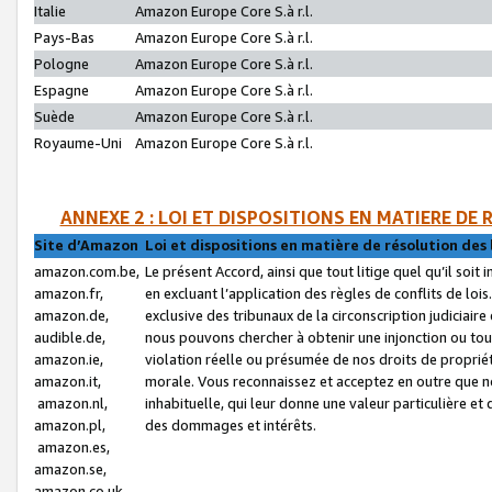
Italie
Amazon Europe Core S.à r.l.
Pays-Bas
Amazon Europe Core S.à r.l.
Pologne
Amazon Europe Core S.à r.l.
Espagne
Amazon Europe Core S.à r.l.
Suède
Amazon Europe Core S.à r.l.
Royaume-Uni
Amazon Europe Core S.à r.l.
ANNEXE 2 : LOI ET DISPOSITIONS EN MATIERE DE
Site d’Amazon
Loi et dispositions en matière de résolution des 
amazon.com.be,
Le présent Accord, ainsi que tout litige quel qu’il soi
amazon.fr,
en excluant l’application des règles de conflits de l
amazon.de,
exclusive des tribunaux de la circonscription judiciai
audible.de,
nous pouvons chercher à obtenir une injonction ou tou
amazon.ie,
violation réelle ou présumée de nos droits de proprié
amazon.it,
morale. Vous reconnaissez et acceptez en outre que n
amazon.nl,
inhabituelle, qui leur donne une valeur particulière 
amazon.pl,
des dommages et intérêts.
amazon.es,
amazon.se,
amazon.co.uk,