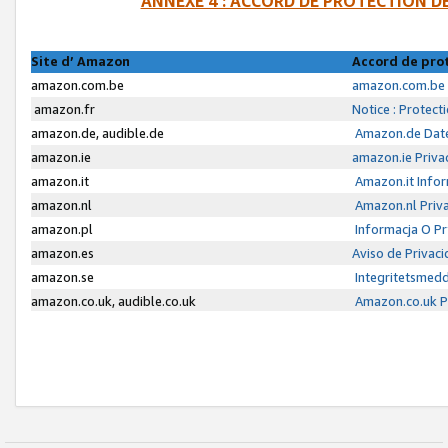
ANNEXE 4 : ACCORD DE PROTECTION 
Site d’ Amazon
Accord de pro
amazon.com.be
amazon.com.be 
amazon.fr
Notice : Protect
amazon.de, audible.de
Amazon.de Date
amazon.ie
amazon.ie Priva
amazon.it
Amazon.it Infor
amazon.nl
Amazon.nl Priva
amazon.pl
Informacja O P
amazon.es
Aviso de Privac
amazon.se
Integritetsmed
amazon.co.uk, audible.co.uk
Amazon.co.uk Pr