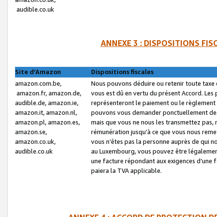
audible.co.uk
ANNEXE 3 : DISPOSITIONS FI
Site d’Amazon
Dispositions fiscales
amazon.com.be,
Nous pouvons déduire ou retenir toute taxe 
amazon.fr, amazon.de,
vous est dû en vertu du présent Accord. Les 
audible.de, amazon.ie,
représenteront le paiement ou le règlement 
amazon.it, amazon.nl,
pouvons vous demander ponctuellement des r
amazon.pl, amazon.es,
mais que vous ne nous les transmettez pas, n
amazon.se,
rémunération jusqu’à ce que vous nous reme
amazon.co.uk,
vous n’êtes pas la personne auprès de qui no
audible.co.uk
au Luxembourg, vous pouvez être légalement 
une facture répondant aux exigences d’une 
paiera la TVA applicable.