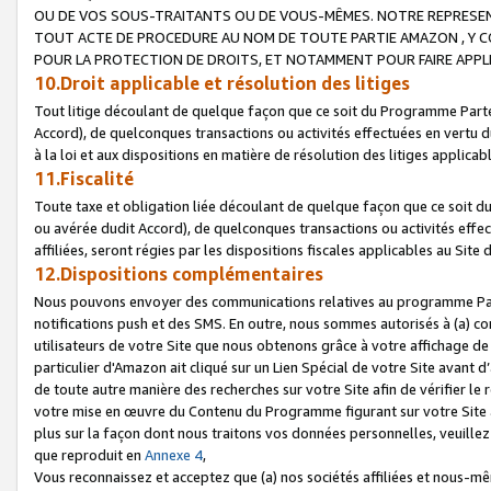
OU DE VOS SOUS-TRAITANTS OU DE VOUS-MÊMES. NOTRE REPRES
TOUT ACTE DE PROCEDURE AU NOM DE TOUTE PARTIE AMAZON , Y CO
POUR LA PROTECTION DE DROITS, ET NOTAMMENT POUR FAIRE APPL
10.Droit applicable et résolution des litiges
Tout litige découlant de quelque façon que ce soit du Programme Parte
Accord), de quelconques transactions ou activités effectuées en vertu d
à la loi et aux dispositions en matière de résolution des litiges applic
11.Fiscalité
Toute taxe et obligation liée découlant de quelque façon que ce soit 
ou avérée dudit Accord), de quelconques transactions ou activités effe
affiliées, seront régies par les dispositions fiscales applicables au Si
12.Dispositions complémentaires
Nous pouvons envoyer des communications relatives au programme Parten
notifications push et des SMS. En outre, nous sommes autorisés à (a) cont
utilisateurs de votre Site que nous obtenons grâce à votre affichage de
particulier d'Amazon ait cliqué sur un Lien Spécial de votre Site avant d
de toute autre manière des recherches sur votre Site afin de vérifier le re
votre mise en œuvre du Contenu du Programme figurant sur votre Site à
plus sur la façon dont nous traitons vos données personnelles, veuille
que reproduit en
Annexe 4
,
Vous reconnaissez et acceptez que (a) nos sociétés affiliées et nous-m