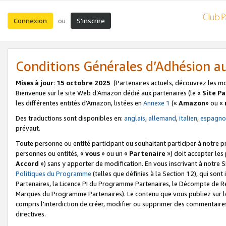
Connexion
S’inscrire
ou
Conditions Générales d’Adhésion 
Mises à jour
:
15 octobre 2025
(Partenaires actuels, découvrez les m
Bienvenue sur le site Web d’Amazon dédié aux partenaires (le «
Site P
les différentes entités d’Amazon, listées en
Annexe 1
(«
Amazon
» ou «
Des traductions sont disponibles en:
anglais
,
allemand
,
italien
,
espagno
prévaut.
Toute personne ou entité participant ou souhaitant participer à notre 
personnes ou entités, «
vous
» ou un «
Partenaire
») doit accepter le
Accord
») sans y apporter de modification. En vous inscrivant à notre Si
Politiques du Programme
(telles que définies à la Section 12), qui so
Partenaires, la Licence PI du Programme Partenaires, le Décompte de 
Marques du Programme Partenaires). Le contenu que vous publiez sur l
compris l'interdiction de créer, modifier ou supprimer des commentaires
directives.