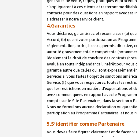
générales de vente, règles, politiques et procédure
s’appliqueront à ces clients et resteront modifiabl
contacte pour des questions en rapport avec ses in
s’adresser à notre service client.
4.Garanties
Vous déclarez, garantissez et reconnaissez (a) qu
Accord, (b) que ni votre participation au Programme
réglementation, ordre, licence, permis, directive,
autorité gouvernementale compétente (notamment le
légalement le droit de conclure des contrats (not
évalué en toute indépendance l’intérêt pour vous 
garantie autre que celles qui sont expressément én
Services si vous faites l’objet de sanctions amér
Service; (f) que vous respecterez toutes les restri
que les restrictions en matière d’exportations et d
avez communiquées en rapport avec le Programme P
compte sur le Site Partenaires, dans la section «
Nous ne formulons aucune déclaration ou garantie
participation au Programme Partenaires, et nous n
5.S’identifier comme Partenaire
Vous devez faire figurer clairement et de façon vi