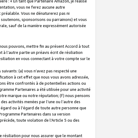
ière : « En tant que Partenaire Amazon, je réalise
mentation, vous ne ferez aucune autre
 préalable. Vous ne dénaturerez pas ni
s soutenons, sponsorisons ou parrainons) et vous
orale, sauf de la manière expressément autorisée
 nous pouvons, mettre fin au présent Accord à tout
à l’autre partie un préavis écrit de résiliation
ésiliation en vous connectant à votre compte sur le
 suivants: (a) vous n’avez pas respecté une
fication à cet effet que nous vous avons adressée,
ns être confrontés à de potentielles actions ou
gramme Partenaires a été utilisée pour une activité
notre marque ou notre réputation; (f) nous pensons
des activités menées par l’une ou l’autre des
 égard ou à l'égard de toute autre personne que
u Programme Partenaires dans sa version
 précède, toute violation de l’Article 5 ou des
 résiliation pour nous assurer que le montant