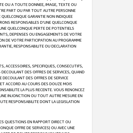
TE OU A TOUTE DONNEE, IMAGE, TEXTE OU
OTRE PART OU PAR TOUT AUTRE PERSONNE
NE QUELCONQUE GARANTIE NON INDIQUEE
 SERONS RESPONSABLES D’UNE QUELCONQUE
UNE QUELCONQUE PERTE DE POTENTIELS
EMENTS, DEPENSES OU ENGAGEMENTS DE VOTRE
ION DE VOTRE PARTICIPATION AU PROGRAMME
ARANTIE, RESPONSABILITE OU DECLARATION
, ACCESSOIRES, SPECIFIQUES, CONSECUTIFS,
S DECOULANT DES OFFRES DE SERVICES, QUAND
LE DECOULANT DES OFFRES DE SERVICE
 CET ACCORD AU COURS DES DOUZE MOIS
ONSABILITE LA PLUS RECENTE. VOUS RENONCEZ
, UNE INJONCTION OU TOUT AUTRE MESURE EN
OUTE RESPONSABILITE DONT LA LEGISLATION
LES QUESTIONS EN RAPPORT DIRECT OU
LCONQUE OFFRE DE SERVICES) OU AVEC UNE