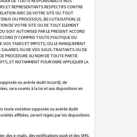
GAGER DE TOUTE RESPONSABILITE NOS
EURS ET REPRESENTANTS RESPECTIFS CONTRE
ELATION AVEC (A) VOTRE SITE OU TOUT
ENUS OU PROCESSUS, (B) L’UTILISATION, LE
ATION DE VOTRE SITE OU DE TOUT ELEMENT
E OU SOIT AUTORISEE PAR LE PRESENT ACCORD
ACCORD (Y COMPRIS TOUTE POLITIQUE DU
DE VOS TAXES ET IMPOTS, OU LE MANQUEMENT
OS SALARIES OU DE VOS SOUS-TRAITANTS OU DE
DE PROCEDURE AU NOM DE TOUTE PARTIE
OITS, ET NOTAMMENT POUR FAIRE APPLIQUER LA
 supposée ou avérée dudit Accord), de
ées, sera soumis à la loi et aux dispositions en
is toute violation supposée ou avérée dudit
iétés affiliées, seront régies par les dispositions
r, des e-mails, des notifications push et des SMS.