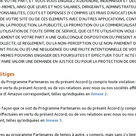
 VOTRE PART, ET VOUS VOUS ENGAGEZ A DEFENDRE, INDEMNISER ET DE
-MEMES, AINSI QUE LEURS ET NOS SALARIES, DIRIGEANTS, ADMINISTRAT
NSABILITES, COUTS ET DEPENSES (Y COMPRIS LES FRAIS D’AVOCAT) EN R
 DE VOTRE SITE OU DE CES ELEMENTS AVEC D’AUTRES APPLICATIONS, CONT
ON, LA PRODUCTION, LA PUBLICITE, LA PROMOTION OU LA COMMERCIALIS
UTILISATION DE TOUTE OFFRE DE SERVICE, QUE CETTE UTILISATION VIOL
NQUEMENT DE VOTRE PART A UNE QUELCONQUE DISPOSITION DU PRESENT 
COLLECTE, LE REGLEMENT, OU LA NON-PERCEPTION OU LE NON-PAIEMENT 
NT FISCAL OU (F) UNE NEGLIGENCE OU UNE FAUTE INTENTIONNELLE DE V
MEMES POUVONS ENGAGER DES POURSUITES ET EFFECTUER TOUT ACTE 
 FAIRE VALOIR UNE DEMANDE EN JUSTICE OU POUR LA PROTECTION DE DR
litiges
t du Programme Partenaires ou du présent Accord (y compris toute violation
 vertu du présent Accord, ou de vos relations avec nous ou nos sociétés affili
ite d’ Amazon correspondant, telles qu'indiquées en
Annexe 2
.
e façon que ce soit du Programme Partenaires ou du présent Accord (y compr
ffectuées en vertu du présent Accord, ou de vos relations avec nous ou nos soc
nt, telles qu'indiquées en
Annexe 3
.
 au programme Partenaires de temps à autre, y compris, mais sans s'y limite