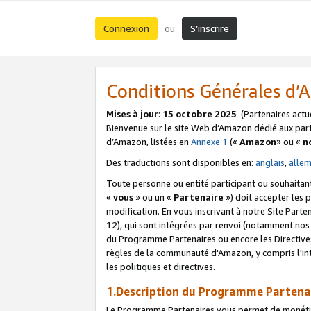
Connexion
S’inscrire
ou
Conditions Générales d
Mises à jour
:
15 octobre 2025
(Partenaires actu
Bienvenue sur le site Web d’Amazon dédié aux part
d’Amazon, listées en
Annexe 1
(«
Amazon
» ou «
n
Des traductions sont disponibles en:
anglais
,
alle
Toute personne ou entité participant ou souhaitan
«
vous
» ou un «
Partenaire
») doit accepter les
modification. En vous inscrivant à notre Site Parte
12), qui sont intégrées par renvoi (notamment no
du Programme Partenaires ou encore les Directive
règles de la communauté d'Amazon, y compris l'int
les politiques et directives.
1.Description du Programme Partena
Le Programme Partenaires vous permet de monétiser 