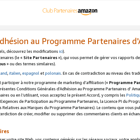
’Adhésion au Programme Partenaires 
els, découvrez les modifications
ici
).
enaires (le «
Site Partenaires
»), qui vous permet de gérer vos rapports de 
ous
» ou des termes similaires).
mand
,
italien
,
espagnol
et
polonais
. En cas de contradiction au niveau des trad
t participer à notre programme de marketing d’affiliation («
Programme Par
 présentes Conditions Générales d’Adhésion au Programme Partenaires d’ Ama
naires ou en l’utilisant, vous acceptez le présent Accord, y compris les
Politi
s Exigences de Participation au Programme Partenaires, la Licence PI du Pr
s Relatives aux Marques du Programme Partenaires). Le contenu que vous publ
erdiction de créer, modifier ou supprimer des commentaires clients en échan
ires
votre site Web, vos contenus générés sur les réseaux sociaux, votre applicati