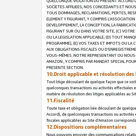
QUELCONQUE VIOLATION DU PRESENT ACCORD DE
SOCIETES AFFILIEES, NOS CONCEDANTS ET NOUS
TOUS DOMMAGES, RECLAMATIONS, PERTES, RESPO
ELEMENT Y FIGURANT, Y COMPRIS L’ASSOCIATION
DEVELOPPEMENT, LA CONCEPTION, LA FABRICATI
FIGURANT SUR OU DANS VOTRE SITE, (C) VOTRE 
OU LA LEGISLATION APPLICABLE, (D) TOUT MA
PROGRAMME), (E) VOS TAXES ET IMPOTS OU LA 
AUX OBLIGATIONS FISCALES OU D’ENREGISTREME
VOUS-MÊMES. NOTRE REPRESENTANT OU NOUS-
AMAZON , Y COMPRIS PAR MANDAT SPECIAL POUR
PRESENTE SECTION.
10.Droit applicable et résolution des 
Tout litige découlant de quelque façon que ce soi
quelconques transactions ou activités effectuées en
matière de résolution des litiges applicables au S
11.Fiscalité
Toute taxe et obligation liée découlant de quelqu
Accord), de quelconques transactions ou activités e
fiscales applicables au Site d’Amazon corresponda
12.Dispositions complémentaires
Nous pouvons envoyer des communications relatives