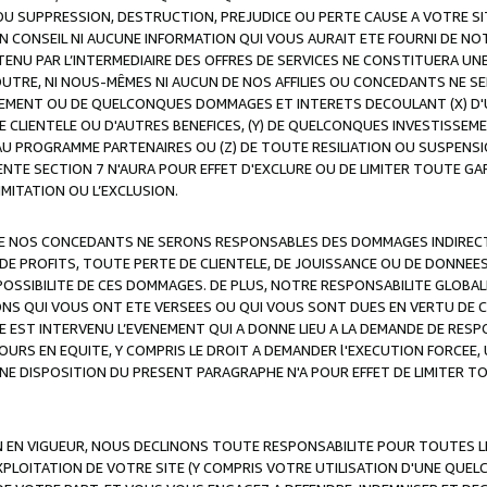
OU SUPPRESSION, DESTRUCTION, PREJUDICE OU PERTE CAUSE A VOTRE SI
 CONSEIL NI AUCUNE INFORMATION QUI VOUS AURAIT ETE FOURNI DE N
ENU PAR L’INTERMEDIAIRE DES OFFRES DE SERVICES NE CONSTITUERA U
OUTRE, NI NOUS-MÊMES NI AUCUN DE NOS AFFILIES OU CONCEDANTS NE
MENT OU DE QUELCONQUES DOMMAGES ET INTERETS DECOULANT (X) D'
DE CLIENTELE OU D'AUTRES BENEFICES, (Y) DE QUELCONQUES INVESTISS
 AU PROGRAMME PARTENAIRES OU (Z) DE TOUTE RESILIATION OU SUSPENS
ENTE SECTION 7 N'AURA POUR EFFET D'EXCLURE OU DE LIMITER TOUTE G
IMITATION OU L’EXCLUSION.
 DE NOS CONCEDANTS NE SERONS RESPONSABLES DES DOMMAGES INDIRECTS
DE PROFITS, TOUTE PERTE DE CLIENTELE, DE JOUISSANCE OU DE DONNEE
POSSIBILITE DE CES DOMMAGES. DE PLUS, NOTRE RESPONSABILITE GLOBA
ONS QUI VOUS ONT ETE VERSEES OU QUI VOUS SONT DUES EN VERTU DE
 EST INTERVENU L’EVENEMENT QUI A DONNE LIEU A LA DEMANDE DE RESP
OURS EN EQUITE, Y COMPRIS LE DROIT A DEMANDER l'EXECUTION FORCEE
UNE DISPOSITION DU PRESENT PARAGRAPHE N'A POUR EFFET DE LIMITER T
ON EN VIGUEUR, NOUS DECLINONS TOUTE RESPONSABILITE POUR TOUTES 
’EXPLOITATION DE VOTRE SITE (Y COMPRIS VOTRE UTILISATION D'UNE QUE