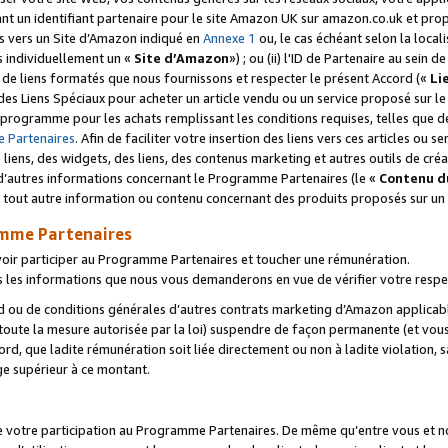
ant un identifiant partenaire pour le site Amazon UK sur amazon.co.uk et pro
ens vers un Site d’Amazon indiqué en
Annexe 1
ou, le cas échéant selon la local
s individuellement un «
Site d’Amazon
») ; ou (ii) l'ID de Partenaire au sein de
 de liens formatés que nous fournissons et respecter le présent Accord («
Li
 des Liens Spéciaux pour acheter un article vendu ou un service proposé sur l
rogramme pour les achats remplissant les conditions requises, telles que dét
 Partenaires
. Afin de faciliter votre insertion des liens vers ces articles ou
liens, des widgets, des liens, des contenus marketing et autres outils de cré
ue d’autres informations concernant le Programme Partenaires (le «
Contenu d
 tout autre information ou contenu concernant des produits proposés sur un s
amme Partenaires
oir participer au Programme Partenaires et toucher une rémunération.
les informations que nous vous demanderons en vue de vérifier votre respe
d ou de conditions générales d’autres contrats marketing d’Amazon applicable
 toute la mesure autorisée par la loi) suspendre de façon permanente (et vou
d, que ladite rémunération soit liée directement ou non à ladite violation, s
e supérieur à ce montant.
de votre participation au Programme Partenaires. De même qu’entre vous et nou