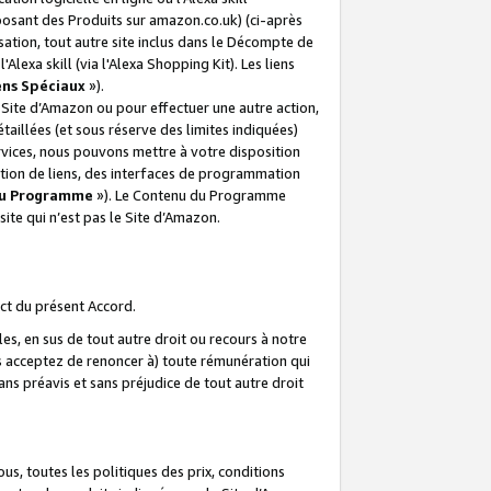
posant des Produits sur amazon.co.uk) (ci-après
isation, tout autre site inclus dans le Décompte de
 l'Alexa skill (via l'Alexa Shopping Kit). Les liens
ens Spéciaux
»).
e Site d’Amazon ou pour effectuer une autre action,
aillées (et sous réserve des limites indiquées)
 services, nous pouvons mettre à votre disposition
ation de liens, des interfaces de programmation
u Programme
»). Le Contenu du Programme
ite qui n’est pas le Site d’Amazon.
ct du présent Accord.
s, en sus de tout autre droit ou recours à notre
s acceptez de renoncer à) toute rémunération qui
ans préavis et sans préjudice de tout autre droit
s, toutes les politiques des prix, conditions