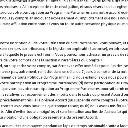
 vous autoriser à afficher le Contenu ou à utiliser celui-ci de toute autre man
ns requises. » A l’exception de cette divulgation, et sous réserve de la régle
rd ou votre participation au Programme Partenaires sans notre accord écrit
s et nous (y compris en indiquant expressément ou implicitement que nous vou
d'aucune affiliation entre nous et vous ou toute autre personne physique ou m
tre inscription ou de votre utilisation du Site Partenaires. Vous pouvez, et
 recours aux tribunaux, si la législation applicable l’autorise), en adressant 
e à laquelle le préavis est fourni. Vous pouvez nous adresser un préavis de r
ture de votre compte dans la section « Paramètres du Compte ».
, ou suspendre votre compte, par écrit avec effet immédiat pour l’un des cas
 n’avez pas, autrement, remédié, dans un délai de 7 jours à compter de la noti
tamment de toute Politique du Programme); (c) nous estimons que nous pourrio
votre participation au Programme Partenaires; (d) votre participation au Pro
ns que vous ou votre participation au Programme Partenaires pourrait ternir 
ons relatives au recouvrement des impôts dans le cadre du présent Accord ou 
s précédemment résilié le présent Accord (ou suspendu votre compte) à votre
de concert avec vous pour une quelconque raison; ou (h) nous avons mis fin a
. Afin d’éviter toute ambiguïté, et sans limitation aux fins de l’alinéa (a) qui
violation d’une obligation essentielle du présent Accord.
accumulées et impayées pendant un laps de temps raisonnable suite à ladite