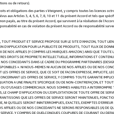
ations ou de retours).
droits et obligations des parties s’éteignent, y compris toutes les licences oc
révus aux Articles 3, 4, 5, 6, 7, 8, 10 et 11 du présent Accord et tels que sp
n payés, au titre du présent Accord, qui survivent à la résiliation de l’Accord
onsabilité en cas de violation du présent Accord ou de responsabilité survenu
, TOUT PRODUIT ET SERVICE PROPOSE SUR LE SITE D’AMAZON, TOUT LIEN
 D'APPLICATION POUR LA PUBLICITE DE PRODUITS, TOUT FLUX DE DONN
DE NOS AFFILIES (Y COMPRIS LES MARQUES AMAZON ) AINSI QUE TOUTE L
RES DROITS DE PROPRIETE INTELLECTUELLE, INFORMATIONS ET CONTENU
DE NOS CONCEDANTS DANS LE CADRE DU PROGRAMME PARTENAIRES (DESIG
E DISPONIBLES ». NI NOUS-MEMES NI AUCUN DE NOS AFFILIES OU DE NOS
LES OFFRES DE SERVICE, QUE CE SOIT DE FACON EXPRESSE, IMPLICITE, L
CERNANT LES OFFRES DE SERVICE, Y COMPRIS TOUTE GARANTIE IMPLICIT
QUATION A UNE FINALITE SPECIFIQUE OU DE NON-CONTREFAÇON, ET TOUTE
 OU D’USAGES COMMERCIAUX. NOUS SOMMES HABILITES A INTERROMPRE TO
S, LE CHAMP D’APPLICATION OU L’EXPLOITATION DE TOUTE OFFRE DE SER
ARANTISSONS QUE LES OFFRES DE SERVICE SERONT MAINTENUES, FONCTIO
ERE, NI QU’ELLES SERONT ININTERROMPUES, EXACTES, EXEMPTES D’ER
S AFFILIES OU DE NOS CONCEDANTS NE SERONS RESPONSABLES (A) DE QU
E SERVICE, Y COMPRIS DE QUELCONQUES COUPURES DE COURANT OU DEFAI