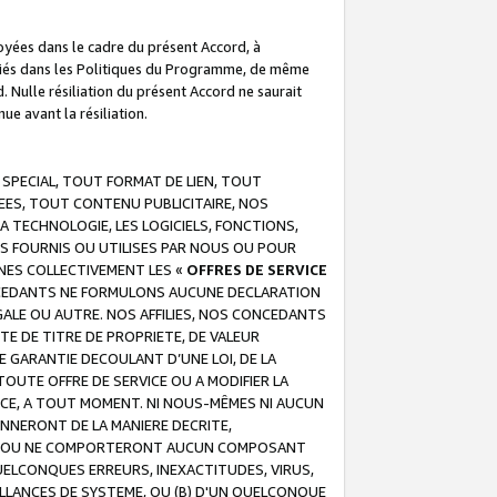
troyées dans le cadre du présent Accord, à
écifiés dans les Politiques du Programme, de même
. Nulle résiliation du présent Accord ne saurait
e avant la résiliation.
 SPECIAL, TOUT FORMAT DE LIEN, TOUT
EES, TOUT CONTENU PUBLICITAIRE, NOS
A TECHNOLOGIE, LES LOGICIELS, FONCTIONS,
S FOURNIS OU UTILISES PAR NOUS OU POUR
NES COLLECTIVEMENT LES «
OFFRES DE SERVICE
 CONCEDANTS NE FORMULONS AUCUNE DECLARATION
EGALE OU AUTRE. NOS AFFILIES, NOS CONCEDANTS
E DE TITRE DE PROPRIETE, DE VALEUR
 GARANTIE DECOULANT D’UNE LOI, DE LA
UTE OFFRE DE SERVICE OU A MODIFIER LA
VICE, A TOUT MOMENT. NI NOUS-MÊMES NI AUCUN
NNERONT DE LA MANIERE DECRITE,
REUR OU NE COMPORTERONT AUCUN COMPOSANT
ELCONQUES ERREURS, INEXACTITUDES, VIRUS,
LLANCES DE SYSTEME, OU (B) D'UN QUELCONQUE