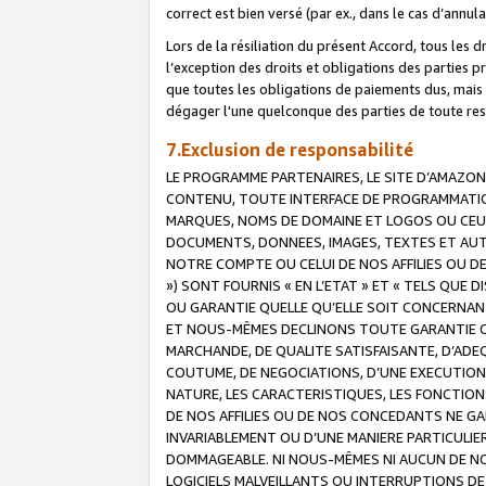
correct est bien versé (par ex., dans le cas d’annul
Lors de la résiliation du présent Accord, tous les 
l’exception des droits et obligations des parties p
que toutes les obligations de paiements dus, mais no
dégager l'une quelconque des parties de toute resp
7.Exclusion de responsabilité
LE PROGRAMME PARTENAIRES, LE SITE D’AMAZON
CONTENU, TOUTE INTERFACE DE PROGRAMMATION
MARQUES, NOMS DE DOMAINE ET LOGOS OU CEUX 
DOCUMENTS, DONNEES, IMAGES, TEXTES ET AUT
NOTRE COMPTE OU CELUI DE NOS AFFILIES OU 
») SONT FOURNIS « EN L’ETAT » ET « TELS QU
OU GARANTIE QUELLE QU’ELLE SOIT CONCERNANT 
ET NOUS-MÊMES DECLINONS TOUTE GARANTIE CON
MARCHANDE, DE QUALITE SATISFAISANTE, D’ADE
COUTUME, DE NEGOCIATIONS, D’UNE EXECUTION
NATURE, LES CARACTERISTIQUES, LES FONCTION
DE NOS AFFILIES OU DE NOS CONCEDANTS NE G
INVARIABLEMENT OU D’UNE MANIERE PARTICULI
DOMMAGEABLE. NI NOUS-MÊMES NI AUCUN DE NO
LOGICIELS MALVEILLANTS OU INTERRUPTIONS D