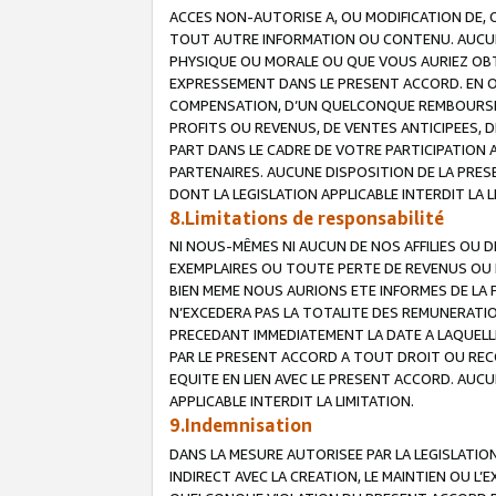
ACCES NON-AUTORISE A, OU MODIFICATION DE, 
TOUT AUTRE INFORMATION OU CONTENU. AUCUN
PHYSIQUE OU MORALE OU QUE VOUS AURIEZ OBT
EXPRESSEMENT DANS LE PRESENT ACCORD. EN 
COMPENSATION, D’UN QUELCONQUE REMBOURSE
PROFITS OU REVENUS, DE VENTES ANTICIPEES, 
PART DANS LE CADRE DE VOTRE PARTICIPATION
PARTENAIRES. AUCUNE DISPOSITION DE LA PRES
DONT LA LEGISLATION APPLICABLE INTERDIT LA L
8.Limitations de responsabilité
NI NOUS-MÊMES NI AUCUN DE NOS AFFILIES OU
EXEMPLAIRES OU TOUTE PERTE DE REVENUS OU 
BIEN MEME NOUS AURIONS ETE INFORMES DE LA 
N’EXCEDERA PAS LA TOTALITE DES REMUNERATI
PRECEDANT IMMEDIATEMENT LA DATE A LAQUELLE
PAR LE PRESENT ACCORD A TOUT DROIT OU REC
EQUITE EN LIEN AVEC LE PRESENT ACCORD. AUC
APPLICABLE INTERDIT LA LIMITATION.
9.Indemnisation
DANS LA MESURE AUTORISEE PAR LA LEGISLATI
INDIRECT AVEC LA CREATION, LE MAINTIEN OU L