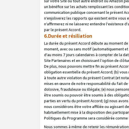
sur votre Site ou tout autre endroit où Amazon peut
un bénéfice sur les achats remplissant les conditio
communication publique concernant le présent Acco
n’enjoliverez les rapports qui existent entre vou
n’affirmerez ni ne laisserez entendre l'existence 
par le présent Accord.
6.Durée et résiliation
La durée du présent Accord débute au moment de vo
moment, avec ou sans motif (automatiquement et sans
d’au moins 7 jours calendaires à compter de la dat
Site Partenaires et en choisissant l’option de clô
De plus, nous pouvons mettre fin au présent Accord
obligation essentielle du présent Accord; (b) vous
à toute autre violation du présent Contrat (et no
mises en œuvre de notre responsabilité du fait de 
dolosive, frauduleuse ou illégale; (e) nous penso
être soumis ou pouvoir être soumis à des obligati
parties en vertu du présent Accord; (g) nous avon
nous considérons être votre affiliée ou agissant 
habituellement mise à la disposition des participants
Politiques du Programme sera considérée comme la 
Nous sommes à même de retenir les rémunérations 