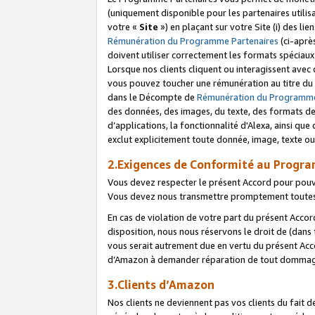
(uniquement disponible pour les partenaires utilis
votre «
Site
») en plaçant sur votre Site (i) des li
Rémunération du Programme Partenaires
(ci-aprè
doivent utiliser correctement les formats spéciaux
Lorsque nos clients cliquent ou interagissent avec
vous pouvez toucher une rémunération au titre du p
dans le Décompte de
Rémunération du Programme
des données, des images, du texte, des formats de 
d’applications, la fonctionnalité d'Alexa, ainsi q
exclut explicitement toute donnée, image, texte ou
2.Exigences de Conformité au Progr
Vous devez respecter le présent Accord pour pouv
Vous devez nous transmettre promptement toutes 
En cas de violation de votre part du présent Accor
disposition, nous nous réservons le droit de (dans
vous serait autrement due en vertu du présent Accor
d’Amazon à demander réparation de tout dommag
3.Clients d’Amazon
Nos clients ne deviennent pas vos clients du fait 