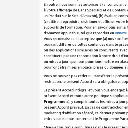
En outre, nous sommes autorisés à (a) contrôler, en
à votre affichage de Liens Spéciaux et de Contenu d
un Produit sur le Site d’Amazon), (b) évaluer, contr
(c) utiliser, reproduire, distribuer et afficher vo
supports de formation. Pour en savoir plus sur la
d’Amazon applicable, tel que reproduit en
Annexe
Vous reconnaissez et acceptez que (a) nos sociétés
pouvant différer de celles contenues dans le prése
ou des applications similaires ou concurrents avec 
constituera pas une renonciation à notre droit d’im
ou mises à jour que nous pourrions mettre en pla
pourront être mises en place, prises ou données à n
Vous ne pouvez pas céder ou transférer le présent 
restriction, le présent Accord sera obligatoire, op
Le présent Accord intègre, et vous vous engagez à r
présent Accord et toute autre politique s’appliqu
Programme
»), y compris toutes les mises à jour
présent Accord prévaut. En cas de contradiction e
marketing d’affiliation séparé, ce dernier prévaut
entre vous et nous concernant le Programme Partena
Chaque fois qu’ils sont utilisés dans le présent Ac