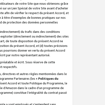
 utilisateurs de votre Site que nous obtenons grâce
é sur un Lien Spécial de votre Site avant d’acheter
te afin de vérifier le respect du présent Accord, et
te à titre d’exemples de bonnes pratiques sur nos
ord de protection des données personnelles
indirectement) du trafic dans des conditions
exploiter (directement ou indirectement) des sites
 part, de toute disposition du présent Accord ne
osition du présent Accord, et (d) toutes précisions
ous pourrions donner en vertu du présent Accord
écrit par notre représentant autorisé.
préalable et écrit. Sous réserve de cette
it respectifs.
s, directives et autres règles mentionnées dans le
programme Partenaires (les «
Politiques du
résent Accord et toute Politique du Programme, le
iliée d’Amazon dans le cadre d’un programme de
ogramme) constitue l’intégralité du contrat passé
xemple » sont employés et s'entendent sans