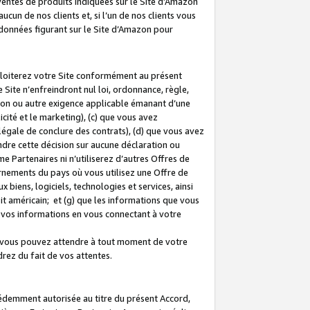
 ventes de produits indiquées sur le Site d’Amazon
cun de nos clients et, si l’un de nos clients vous
rdonnées figurant sur le Site d’Amazon pour
ploiterez votre Site conformément au présent
 Site n’enfreindront nul loi, ordonnance, règle,
ision ou autre exigence applicable émanant d’une
ité et le marketing), (c) que vous avez
égale de conclure des contrats), (d) que vous avez
dre cette décision sur aucune déclaration ou
 Partenaires ni n’utiliserez d’autres Offres de
ernements du pays où vous utilisez une Offre de
 biens, logiciels, technologies et services, ainsi
oit américain; et (g) que les informations que vous
vos informations en vous connectant à votre
e vous pouvez attendre à tout moment de votre
rez du fait de vos attentes.
cédemment autorisée au titre du présent Accord,