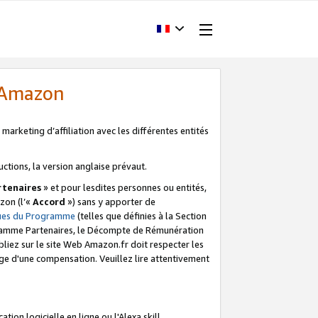
d'Amazon
marketing d’affiliation avec les différentes entités
uctions, la version anglaise prévaut.
tenaires
» et pour lesdites personnes ou entités,
zon (l’«
Accord
») sans y apporter de
ques du Programme
(telles que définies à la Section
ogramme Partenaires, le Décompte de Rémunération
iez sur le site Web Amazon.fr doit respecter les
ge d'une compensation. Veuillez lire attentivement
on logicielle en ligne ou l'Alexa skill