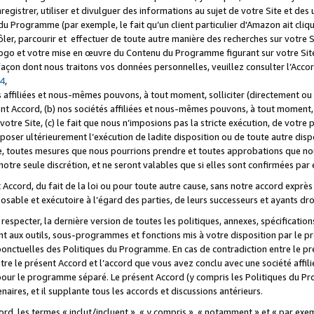
registrer, utiliser et divulguer des informations au sujet de votre Site et des
u Programme (par exemple, le fait qu’un client particulier d'Amazon ait cliqu
ôler, parcourir et effectuer de toute autre manière des recherches sur votre Si
tre logo et votre mise en œuvre du Contenu du Programme figurant sur votre Si
 façon dont nous traitons vos données personnelles, veuillez consulter l’Acc
 4
,
 affiliées et nous-mêmes pouvons, à tout moment, solliciter (directement ou 
nt Accord, (b) nos sociétés affiliées et nous-mêmes pouvons, à tout moment, 
votre Site, (c) le fait que nous n’imposions pas la stricte exécution, de votre
poser ultérieurement l’exécution de ladite disposition ou de toute autre disp
ce, toutes mesures que nous pourrions prendre et toutes approbations que n
otre seule discrétion, et ne seront valables que si elles sont confirmées par 
Accord, du fait de la loi ou pour toute autre cause, sans notre accord exprès 
posable et exécutoire à l’égard des parties, de leurs successeurs et ayants dro
especter, la dernière version de toutes les politiques, annexes, spécification
ant aux outils, sous-programmes et fonctions mis à votre disposition par le 
 ponctuelles des Politiques du Programme. En cas de contradiction entre le p
ntre le présent Accord et l’accord que vous avez conclu avec une société aff
 pour le programme séparé. Le présent Accord (y compris les Politiques du Pr
ires, et il supplante tous les accords et discussions antérieurs.
cord, les termes « inclut/incluent », « y compris », « notamment » et « par e