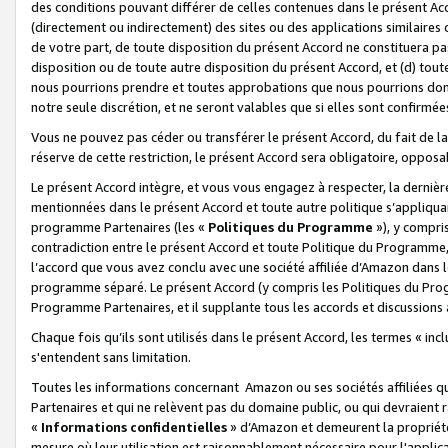
des conditions pouvant différer de celles contenues dans le présent Ac
(directement ou indirectement) des sites ou des applications similaires o
de votre part, de toute disposition du présent Accord ne constituera pa
disposition ou de toute autre disposition du présent Accord, et (d) tou
nous pourrions prendre et toutes approbations que nous pourrions donn
notre seule discrétion, et ne seront valables que si elles sont confirmée
Vous ne pouvez pas céder ou transférer le présent Accord, du fait de la 
réserve de cette restriction, le présent Accord sera obligatoire, opposab
Le présent Accord intègre, et vous vous engagez à respecter, la dernière 
mentionnées dans le présent Accord et toute autre politique s’appliqua
programme Partenaires (les «
Politiques du Programme
»), y compri
contradiction entre le présent Accord et toute Politique du Programme, 
l’accord que vous avez conclu avec une société affiliée d’Amazon dans 
programme séparé. Le présent Accord (y compris les Politiques du Progr
Programme Partenaires, et il supplante tous les accords et discussions 
Chaque fois qu’ils sont utilisés dans le présent Accord, les termes « in
s'entendent sans limitation.
Toutes les informations concernant Amazon ou ses sociétés affiliées 
Partenaires et qui ne relèvent pas du domaine public, ou qui devraient
«
Informations confidentielles
» d’Amazon et demeurent la propriété 
mesure où leur utilisation est raisonnablement nécessaire pour l'appli