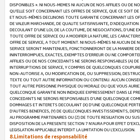
DISPONIBLES ». NI NOUS-MEMES NI AUCUN DE NOS AFFILIES OU D
QU’ELLE SOIT CONCERNANT LES OFFRES DE SERVICE, QUE CE SOIT DE
ET NOUS-MÊMES DECLINONS TOUTE GARANTIE CONCERNANT LES OFFRE
DE VALEUR MARCHANDE, DE QUALITE SATISFAISANTE, D’ADEQUATION
DECOULANT D’UNE LOI, DE LA COUTUME, DE NEGOCIATIONS, D’UNE
TOUTE OFFRE DE SERVICE OU A MODIFIER LA NATURE, LES CARACTERI
OFFRE DE SERVICE, A TOUT MOMENT. NI NOUS-MÊMES NI AUCUN DE 
SERVICE SERONT MAINTENUES, FONCTIONNERONT DE LA MANIERE DECR
ININTERROMPUES, EXACTES, EXEMPTES D’ERREUR OU NE COMPORT
AFFILIES OU DE NOS CONCEDANTS NE SERONS RESPONSABLES (A) DE
INTERRUPTIONS DE SERVICE, Y COMPRIS DE QUELCONQUES COUPURE
NON-AUTORISE A, OU MODIFICATION DE, OU SUPPRESSION, DESTRUC
TEXTE OU TOUT AUTRE INFORMATION OU CONTENU. AUCUN CONSEIL 
TOUT AUTRE PERSONNE PHYSIQUE OU MORALE OU QUE VOUS AURIEZ 
QUELCONQUE GARANTIE NON INDIQUEE EXPRESSEMENT DANS LE PRES
CONCEDANTS NE SERONS RESPONSABLES D’UNE QUELCONQUE COM
DOMMAGES ET INTERETS DECOULANT (X) D'UNE QUELCONQUE PERTE D
D'AUTRES BENEFICES, (Y) DE QUELCONQUES INVESTISSEMENTS, DEP
AU PROGRAMME PARTENAIRES OU (Z) DE TOUTE RESILIATION OU SU
DISPOSITION DE LA PRESENTE SECTION 7 N'AURA POUR EFFET D'EXC
LEGISLATION APPLICABLE INTERDIT LA LIMITATION OU L’EXCLUSION.
8.Limitations de responsabilité