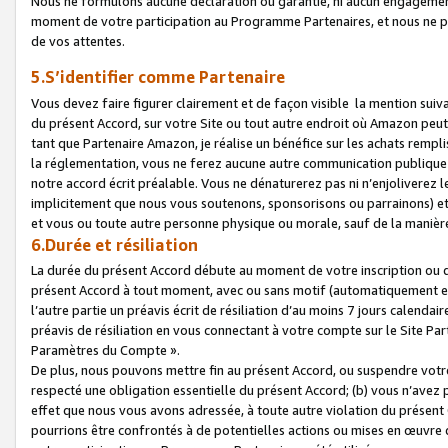
Nous ne formulons aucune déclaration ou garantie, ni aucun engagemen
moment de votre participation au Programme Partenaires, et nous ne p
de vos attentes.
5.S’identifier comme Partenaire
Vous devez faire figurer clairement et de façon visible la mention sui
du présent Accord, sur votre Site ou tout autre endroit où Amazon peut vo
tant que Partenaire Amazon, je réalise un bénéfice sur les achats remplis
la réglementation, vous ne ferez aucune autre communication publique
notre accord écrit préalable. Vous ne dénaturerez pas ni n’enjoliverez 
implicitement que nous vous soutenons, sponsorisons ou parrainons) et v
et vous ou toute autre personne physique ou morale, sauf de la manièr
6.Durée et résiliation
La durée du présent Accord débute au moment de votre inscription ou de
présent Accord à tout moment, avec ou sans motif (automatiquement et sa
l’autre partie un préavis écrit de résiliation d’au moins 7 jours calenda
préavis de résiliation en vous connectant à votre compte sur le Site Par
Paramètres du Compte ».
De plus, nous pouvons mettre fin au présent Accord, ou suspendre votre 
respecté une obligation essentielle du présent Accord; (b) vous n’avez p
effet que nous vous avons adressée, à toute autre violation du présen
pourrions être confrontés à de potentielles actions ou mises en œuvre 