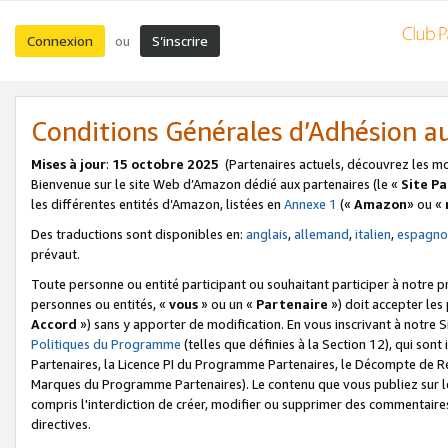
Connexion
S’inscrire
ou
Conditions Générales d’Adhésion 
Mises à jour
:
15 octobre 2025
(Partenaires actuels, découvrez les m
Bienvenue sur le site Web d’Amazon dédié aux partenaires (le «
Site P
les différentes entités d’Amazon, listées en
Annexe 1
(«
Amazon
» ou «
Des traductions sont disponibles en:
anglais
,
allemand
,
italien
,
espagno
prévaut.
Toute personne ou entité participant ou souhaitant participer à notre 
personnes ou entités, «
vous
» ou un «
Partenaire
») doit accepter le
Accord
») sans y apporter de modification. En vous inscrivant à notre Si
Politiques du Programme
(telles que définies à la Section 12), qui so
Partenaires, la Licence PI du Programme Partenaires, le Décompte de 
Marques du Programme Partenaires). Le contenu que vous publiez sur l
compris l'interdiction de créer, modifier ou supprimer des commentaires
directives.