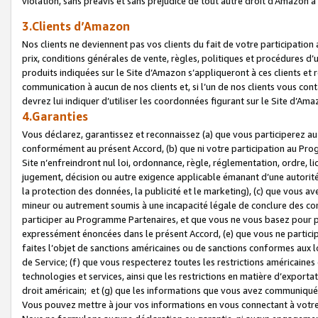
violation, sans préavis et sans préjudice de tout autre droit d’Amazo
3.Clients d’Amazon
Nos clients ne deviennent pas vos clients du fait de votre participati
prix, conditions générales de vente, règles, politiques et procédures d’u
produits indiquées sur le Site d’Amazon s’appliqueront à ces clients et
communication à aucun de nos clients et, si l’un de nos clients vous co
devrez lui indiquer d’utiliser les coordonnées figurant sur le Site d’Ama
4.Garanties
Vous déclarez, garantissez et reconnaissez (a) que vous participerez a
conformément au présent Accord, (b) que ni votre participation au Prog
Site n’enfreindront nul loi, ordonnance, règle, réglementation, ordre, li
jugement, décision ou autre exigence applicable émanant d’une autori
la protection des données, la publicité et le marketing), (c) que vous 
mineur ou autrement soumis à une incapacité légale de conclure des con
participer au Programme Partenaires, et que vous ne vous basez pour pr
expressément énoncées dans le présent Accord, (e) que vous ne particip
faites l’objet de sanctions américaines ou de sanctions conformes aux 
de Service; (f) que vous respecterez toutes les restrictions américaines
technologies et services, ainsi que les restrictions en matière d’exporta
droit américain; et (g) que les informations que vous avez communiqué
Vous pouvez mettre à jour vos informations en vous connectant à votre