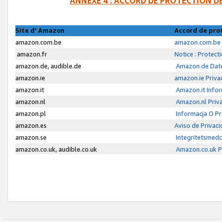
ANNEXE 4 : ACCORD DE PROTECTION 
Site d’ Amazon
Accord de pro
amazon.com.be
amazon.com.be 
amazon.fr
Notice : Protect
amazon.de, audible.de
Amazon.de Date
amazon.ie
amazon.ie Priva
amazon.it
Amazon.it Infor
amazon.nl
Amazon.nl Priva
amazon.pl
Informacja O P
amazon.es
Aviso de Privac
amazon.se
Integritetsmed
amazon.co.uk, audible.co.uk
Amazon.co.uk Pr