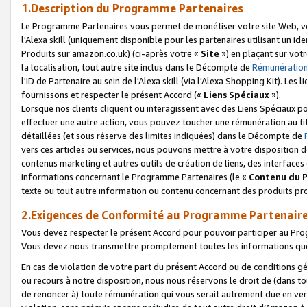
1.Description du Programme Partenaires
Le Programme Partenaires vous permet de monétiser votre site Web, vos 
l'Alexa skill (uniquement disponible pour les partenaires utilisant un 
Produits sur amazon.co.uk) (ci-après votre «
Site
») en plaçant sur votr
la localisation, tout autre site inclus dans le Décompte de
Rémunération
l'ID de Partenaire au sein de l'Alexa skill (via l'Alexa Shopping Kit). Le
fournissons et respecter le présent Accord («
Liens Spéciaux
»).
Lorsque nos clients cliquent ou interagissent avec des Liens Spéciaux p
effectuer une autre action, vous pouvez toucher une rémunération au ti
détaillées (et sous réserve des limites indiquées) dans le Décompte de
vers ces articles ou services, nous pouvons mettre à votre disposition d
contenus marketing et autres outils de création de liens, des interfaces
informations concernant le Programme Partenaires (le «
Contenu du 
texte ou tout autre information ou contenu concernant des produits prop
2.Exigences de Conformité au Programme Partenair
Vous devez respecter le présent Accord pour pouvoir participer au Pr
Vous devez nous transmettre promptement toutes les informations que
En cas de violation de votre part du présent Accord ou de conditions g
ou recours à notre disposition, nous nous réservons le droit de (dans 
de renoncer à) toute rémunération qui vous serait autrement due en ver