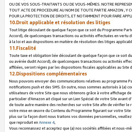
OU DE VOS SOUS-TRAITANTS OU DE VOUS-MÊMES. NOTRE REPRES
TOUT ACTE DE PROCEDURE AU NOM DE TOUTE PARTIE AMAZON , Y CO
POUR LA PROTECTION DE DROITS, ET NOTAMMENT POUR FAIRE APPL
10.Droit applicable et résolution des litiges
Tout litige découlant de quelque façon que ce soit du Programme Parte
Accord), de quelconques transactions ou activités effectuées en vertu d
à la loi et aux dispositions en matière de résolution des litiges applic
11.Fiscalité
Toute taxe et obligation liée découlant de quelque façon que ce soit 
ou avérée dudit Accord), de quelconques transactions ou activités effe
affiliées, seront régies par les dispositions fiscales applicables au Si
12.Dispositions complémentaires
Nous pouvons envoyer des communications relatives au programme Parten
notifications push et des SMS. En outre, nous sommes autorisés à (a) cont
utilisateurs de votre Site que nous obtenons grâce à votre affichage de
particulier d'Amazon ait cliqué sur un Lien Spécial de votre Site avant d
de toute autre manière des recherches sur votre Site afin de vérifier le re
votre mise en œuvre du Contenu du Programme figurant sur votre Site à
plus sur la façon dont nous traitons vos données personnelles, veuille
que reproduit en
Annexe 4
,
Vous reconnaissez et acceptez que (a) nos sociétés affiliées et nous-m