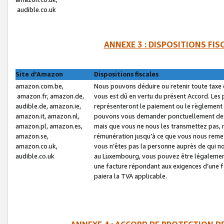
audible.co.uk
ANNEXE 3 : DISPOSITIONS FI
Site d’Amazon
Dispositions fiscales
amazon.com.be,
Nous pouvons déduire ou retenir toute taxe 
amazon.fr, amazon.de,
vous est dû en vertu du présent Accord. Les 
audible.de, amazon.ie,
représenteront le paiement ou le règlement 
amazon.it, amazon.nl,
pouvons vous demander ponctuellement des r
amazon.pl, amazon.es,
mais que vous ne nous les transmettez pas, n
amazon.se,
rémunération jusqu’à ce que vous nous reme
amazon.co.uk,
vous n’êtes pas la personne auprès de qui no
audible.co.uk
au Luxembourg, vous pouvez être légalement 
une facture répondant aux exigences d’une 
paiera la TVA applicable.