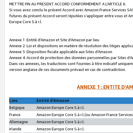
METTRE FIN AU PRESENT ACCORD CONFORMEMENT A L’ARTICLE 6.
Si vous avez conclu le présent Accord avec Amazon France Services SAS 
futures du présent Accord seront réputées s’appliquer entre vous et 
Europe Core S.à r.l.
Annexe 1 :Entité d’Amazon et Site d’Amazon par lieu
Annexe 2 :Loi et dispositions en matière de résolution des litiges appli
Annexe 3 :Disposition fiscale applicable aux Sites d’Amazon
Annexe 4 :Accord de protection des données personnelles par Sites d
Dans ces annexes, les traductions sont fournies à titre indicatif uniquem
version anglaise de ces documents prévaut en cas de contradiction.
ANNEXE 1 : ENTITE D’A
Lieu
Entité d’Amazon
Belgique
Amazon Europe Core S.à r.l.
France
Amazon Europe Core S.à r.l.(ou Amazon France Services 
Allemagne
Amazon Europe Core S.à r.l.
Irlande
Amazon Europe Core S.à r.l.