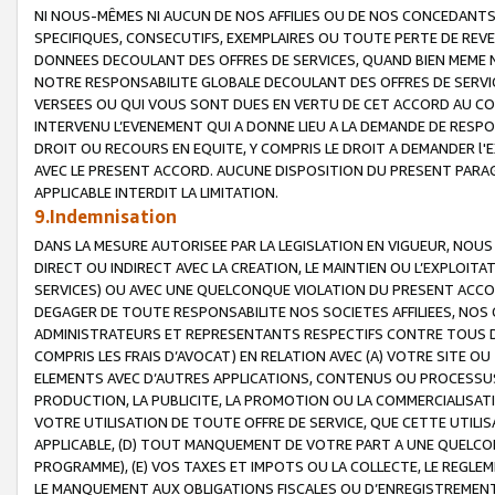
NI NOUS-MÊMES NI AUCUN DE NOS AFFILIES OU DE NOS CONCEDANT
SPECIFIQUES, CONSECUTIFS, EXEMPLAIRES OU TOUTE PERTE DE REVE
DONNEES DECOULANT DES OFFRES DE SERVICES, QUAND BIEN MEME N
NOTRE RESPONSABILITE GLOBALE DECOULANT DES OFFRES DE SERVI
VERSEES OU QUI VOUS SONT DUES EN VERTU DE CET ACCORD AU CO
INTERVENU L’EVENEMENT QUI A DONNE LIEU A LA DEMANDE DE RESP
DROIT OU RECOURS EN EQUITE, Y COMPRIS LE DROIT A DEMANDER l'
AVEC LE PRESENT ACCORD. AUCUNE DISPOSITION DU PRESENT PARAG
APPLICABLE INTERDIT LA LIMITATION.
9.Indemnisation
DANS LA MESURE AUTORISEE PAR LA LEGISLATION EN VIGUEUR, NO
DIRECT OU INDIRECT AVEC LA CREATION, LE MAINTIEN OU L’EXPLOIT
SERVICES) OU AVEC UNE QUELCONQUE VIOLATION DU PRESENT ACCO
DEGAGER DE TOUTE RESPONSABILITE NOS SOCIETES AFFILIEES, NOS 
ADMINISTRATEURS ET REPRESENTANTS RESPECTIFS CONTRE TOUS D
COMPRIS LES FRAIS D’AVOCAT) EN RELATION AVEC (A) VOTRE SITE O
ELEMENTS AVEC D’AUTRES APPLICATIONS, CONTENUS OU PROCESSUS, (
PRODUCTION, LA PUBLICITE, LA PROMOTION OU LA COMMERCIALISAT
VOTRE UTILISATION DE TOUTE OFFRE DE SERVICE, QUE CETTE UTILI
APPLICABLE, (D) TOUT MANQUEMENT DE VOTRE PART A UNE QUELCO
PROGRAMME), (E) VOS TAXES ET IMPOTS OU LA COLLECTE, LE REGLE
LE MANQUEMENT AUX OBLIGATIONS FISCALES OU D’ENREGISTREMENT 