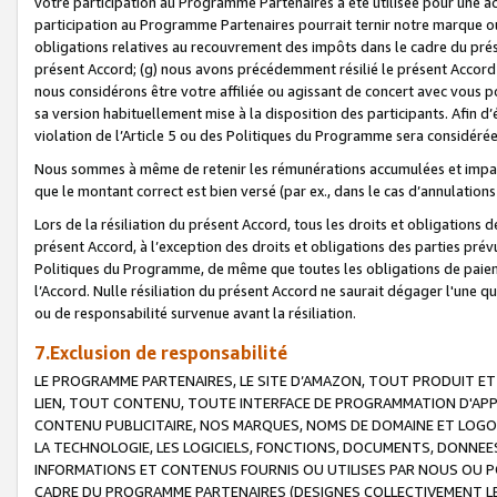
votre participation au Programme Partenaires a été utilisée pour une ac
participation au Programme Partenaires pourrait ternir notre marque ou
obligations relatives au recouvrement des impôts dans le cadre du prése
présent Accord; (g) nous avons précédemment résilié le présent Accord
nous considérons être votre affiliée ou agissant de concert avec vous 
sa version habituellement mise à la disposition des participants. Afin d’é
violation de l’Article 5 ou des Politiques du Programme sera considéré
Nous sommes à même de retenir les rémunérations accumulées et impayée
que le montant correct est bien versé (par ex., dans le cas d’annulations
Lors de la résiliation du présent Accord, tous les droits et obligations 
présent Accord, à l’exception des droits et obligations des parties prévus
Politiques du Programme, de même que toutes les obligations de paiement
l’Accord. Nulle résiliation du présent Accord ne saurait dégager l'une 
ou de responsabilité survenue avant la résiliation.
7.Exclusion de responsabilité
LE PROGRAMME PARTENAIRES, LE SITE D’AMAZON, TOUT PRODUIT ET 
LIEN, TOUT CONTENU, TOUTE INTERFACE DE PROGRAMMATION D'APP
CONTENU PUBLICITAIRE, NOS MARQUES, NOMS DE DOMAINE ET LOGOS
LA TECHNOLOGIE, LES LOGICIELS, FONCTIONS, DOCUMENTS, DONNEES
INFORMATIONS ET CONTENUS FOURNIS OU UTILISES PAR NOUS OU P
CADRE DU PROGRAMME PARTENAIRES (DESIGNES COLLECTIVEMENT LE