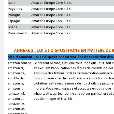
Italie
Amazon Europe Core S.à r.l.
Pays-Bas
Amazon Europe Core S.à r.l.
Pologne
Amazon Europe Core S.à r.l.
Espagne
Amazon Europe Core S.à r.l.
Suède
Amazon Europe Core S.à r.l.
Royaume-Uni
Amazon Europe Core S.à r.l.
ANNEXE 2 : LOI ET DISPOSITIONS EN MATIERE DE
Site d’Amazon
Loi et dispositions en matière de résolution des 
amazon.com.be,
Le présent Accord, ainsi que tout litige quel qu’il soi
amazon.fr,
en excluant l’application des règles de conflits de l
amazon.de,
exclusive des tribunaux de la circonscription judiciai
audible.de,
nous pouvons chercher à obtenir une injonction ou tou
amazon.ie,
violation réelle ou présumée de nos droits de proprié
amazon.it,
morale. Vous reconnaissez et acceptez en outre que n
amazon.nl,
inhabituelle, qui leur donne une valeur particulière 
amazon.pl,
des dommages et intérêts.
amazon.es,
amazon.se,
amazon.co.uk,