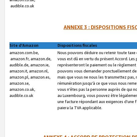
audible.co.uk
ANNEXE 3 : DISPOSITIONS FI
Site d’Amazon
Dispositions fiscales
amazon.com.be,
Nous pouvons déduire ou retenir toute taxe 
amazon.fr, amazon.de,
vous est dû en vertu du présent Accord. Les 
audible.de, amazon.ie,
représenteront le paiement ou le règlement 
amazon.it, amazon.nl,
pouvons vous demander ponctuellement des r
amazon.pl, amazon.es,
mais que vous ne nous les transmettez pas, n
amazon.se,
rémunération jusqu’à ce que vous nous reme
amazon.co.uk,
vous n’êtes pas la personne auprès de qui no
audible.co.uk
au Luxembourg, vous pouvez être légalement 
une facture répondant aux exigences d’une 
paiera la TVA applicable.