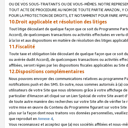
OU DE VOS SOUS-TRAITANTS OU DE VOUS-MÊMES. NOTRE REPRES
TOUT ACTE DE PROCEDURE AU NOM DE TOUTE PARTIE AMAZON , Y CO
POUR LA PROTECTION DE DROITS, ET NOTAMMENT POUR FAIRE APPL
10.Droit applicable et résolution des litiges
Tout litige découlant de quelque façon que ce soit du Programme Parte
Accord), de quelconques transactions ou activités effectuées en vertu d
à la loi et aux dispositions en matière de résolution des litiges applic
11.Fiscalité
Toute taxe et obligation liée découlant de quelque façon que ce soit 
ou avérée dudit Accord), de quelconques transactions ou activités effe
affiliées, seront régies par les dispositions fiscales applicables au Si
12.Dispositions complémentaires
Nous pouvons envoyer des communications relatives au programme Parten
notifications push et des SMS. En outre, nous sommes autorisés à (a) cont
utilisateurs de votre Site que nous obtenons grâce à votre affichage de
particulier d'Amazon ait cliqué sur un Lien Spécial de votre Site avant d
de toute autre manière des recherches sur votre Site afin de vérifier le re
votre mise en œuvre du Contenu du Programme figurant sur votre Site à
plus sur la façon dont nous traitons vos données personnelles, veuille
que reproduit en
Annexe 4
,
Vous reconnaissez et acceptez que (a) nos sociétés affiliées et nous-m