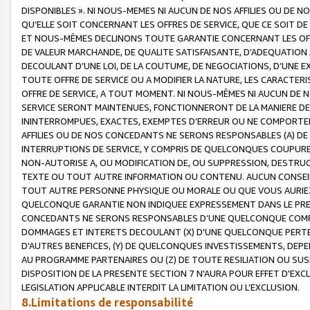
DISPONIBLES ». NI NOUS-MEMES NI AUCUN DE NOS AFFILIES OU D
QU’ELLE SOIT CONCERNANT LES OFFRES DE SERVICE, QUE CE SOIT DE
ET NOUS-MÊMES DECLINONS TOUTE GARANTIE CONCERNANT LES OFFRE
DE VALEUR MARCHANDE, DE QUALITE SATISFAISANTE, D’ADEQUATION
DECOULANT D’UNE LOI, DE LA COUTUME, DE NEGOCIATIONS, D’UNE
TOUTE OFFRE DE SERVICE OU A MODIFIER LA NATURE, LES CARACTERI
OFFRE DE SERVICE, A TOUT MOMENT. NI NOUS-MÊMES NI AUCUN DE 
SERVICE SERONT MAINTENUES, FONCTIONNERONT DE LA MANIERE DECR
ININTERROMPUES, EXACTES, EXEMPTES D’ERREUR OU NE COMPORT
AFFILIES OU DE NOS CONCEDANTS NE SERONS RESPONSABLES (A) DE
INTERRUPTIONS DE SERVICE, Y COMPRIS DE QUELCONQUES COUPURE
NON-AUTORISE A, OU MODIFICATION DE, OU SUPPRESSION, DESTRUC
TEXTE OU TOUT AUTRE INFORMATION OU CONTENU. AUCUN CONSEIL 
TOUT AUTRE PERSONNE PHYSIQUE OU MORALE OU QUE VOUS AURIEZ 
QUELCONQUE GARANTIE NON INDIQUEE EXPRESSEMENT DANS LE PRES
CONCEDANTS NE SERONS RESPONSABLES D’UNE QUELCONQUE COM
DOMMAGES ET INTERETS DECOULANT (X) D'UNE QUELCONQUE PERTE D
D'AUTRES BENEFICES, (Y) DE QUELCONQUES INVESTISSEMENTS, DEP
AU PROGRAMME PARTENAIRES OU (Z) DE TOUTE RESILIATION OU SU
DISPOSITION DE LA PRESENTE SECTION 7 N'AURA POUR EFFET D'EXC
LEGISLATION APPLICABLE INTERDIT LA LIMITATION OU L’EXCLUSION.
8.Limitations de responsabilité