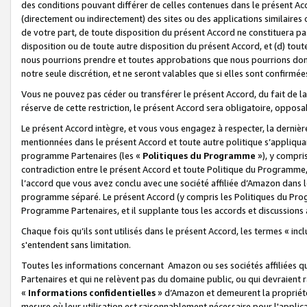
des conditions pouvant différer de celles contenues dans le présent Ac
(directement ou indirectement) des sites ou des applications similaires o
de votre part, de toute disposition du présent Accord ne constituera pa
disposition ou de toute autre disposition du présent Accord, et (d) tou
nous pourrions prendre et toutes approbations que nous pourrions donn
notre seule discrétion, et ne seront valables que si elles sont confirmée
Vous ne pouvez pas céder ou transférer le présent Accord, du fait de la 
réserve de cette restriction, le présent Accord sera obligatoire, opposab
Le présent Accord intègre, et vous vous engagez à respecter, la dernière 
mentionnées dans le présent Accord et toute autre politique s’appliqua
programme Partenaires (les «
Politiques du Programme
»), y compri
contradiction entre le présent Accord et toute Politique du Programme, 
l’accord que vous avez conclu avec une société affiliée d’Amazon dans 
programme séparé. Le présent Accord (y compris les Politiques du Progr
Programme Partenaires, et il supplante tous les accords et discussions 
Chaque fois qu’ils sont utilisés dans le présent Accord, les termes « in
s'entendent sans limitation.
Toutes les informations concernant Amazon ou ses sociétés affiliées 
Partenaires et qui ne relèvent pas du domaine public, ou qui devraient
«
Informations confidentielles
» d’Amazon et demeurent la propriété 
mesure où leur utilisation est raisonnablement nécessaire pour l'appli