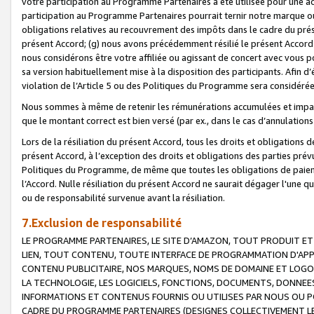
votre participation au Programme Partenaires a été utilisée pour une ac
participation au Programme Partenaires pourrait ternir notre marque ou
obligations relatives au recouvrement des impôts dans le cadre du prése
présent Accord; (g) nous avons précédemment résilié le présent Accord
nous considérons être votre affiliée ou agissant de concert avec vous 
sa version habituellement mise à la disposition des participants. Afin d’é
violation de l’Article 5 ou des Politiques du Programme sera considéré
Nous sommes à même de retenir les rémunérations accumulées et impayée
que le montant correct est bien versé (par ex., dans le cas d’annulations
Lors de la résiliation du présent Accord, tous les droits et obligations 
présent Accord, à l’exception des droits et obligations des parties prévus
Politiques du Programme, de même que toutes les obligations de paiement
l’Accord. Nulle résiliation du présent Accord ne saurait dégager l'une 
ou de responsabilité survenue avant la résiliation.
7.Exclusion de responsabilité
LE PROGRAMME PARTENAIRES, LE SITE D’AMAZON, TOUT PRODUIT ET 
LIEN, TOUT CONTENU, TOUTE INTERFACE DE PROGRAMMATION D'APP
CONTENU PUBLICITAIRE, NOS MARQUES, NOMS DE DOMAINE ET LOGOS
LA TECHNOLOGIE, LES LOGICIELS, FONCTIONS, DOCUMENTS, DONNEES
INFORMATIONS ET CONTENUS FOURNIS OU UTILISES PAR NOUS OU P
CADRE DU PROGRAMME PARTENAIRES (DESIGNES COLLECTIVEMENT LE