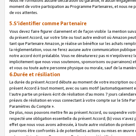
Nous ne formulons aucune déclaration ou garantie, ni aucun engagemen
moment de votre participation au Programme Partenaires, et nous ne p
de vos attentes.
5.S’identifier comme Partenaire
Vous devez faire figurer clairement et de façon visible la mention sui
du présent Accord, sur votre Site ou tout autre endroit où Amazon peut vo
tant que Partenaire Amazon, je réalise un bénéfice sur les achats remplis
la réglementation, vous ne ferez aucune autre communication publique
notre accord écrit préalable. Vous ne dénaturerez pas ni n’enjoliverez 
implicitement que nous vous soutenons, sponsorisons ou parrainons) et v
et vous ou toute autre personne physique ou morale, sauf de la manièr
6.Durée et résiliation
La durée du présent Accord débute au moment de votre inscription ou de
présent Accord à tout moment, avec ou sans motif (automatiquement et sa
l’autre partie un préavis écrit de résiliation d’au moins 7 jours calenda
préavis de résiliation en vous connectant à votre compte sur le Site Par
Paramètres du Compte ».
De plus, nous pouvons mettre fin au présent Accord, ou suspendre votre 
respecté une obligation essentielle du présent Accord; (b) vous n’avez p
effet que nous vous avons adressée, à toute autre violation du présen
pourrions être confrontés à de potentielles actions ou mises en œuvre 