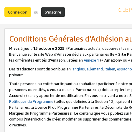
Connexion
S’inscrire
ou
Conditions Générales d’Adhésion 
Mises à jour
:
15 octobre 2025
(Partenaires actuels, découvrez les m
Bienvenue sur le site Web d’Amazon dédié aux partenaires (le «
Site P
les différentes entités d’Amazon, listées en
Annexe 1
(«
Amazon
» ou «
Des traductions sont disponibles en:
anglais
,
allemand
,
italien
,
espagno
prévaut.
Toute personne ou entité participant ou souhaitant participer à notre 
personnes ou entités, «
vous
» ou un «
Partenaire
») doit accepter le
Accord
») sans y apporter de modification. En vous inscrivant à notre Si
Politiques du Programme
(telles que définies à la Section 12), qui so
Partenaires, la Licence PI du Programme Partenaires, le Décompte de 
Marques du Programme Partenaires). Le contenu que vous publiez sur l
compris l'interdiction de créer, modifier ou supprimer des commentaires
directives.