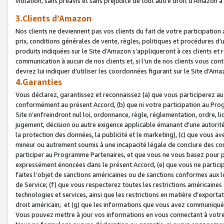
violation, sans préavis et sans préjudice de tout autre droit d’Amazo
3.Clients d’Amazon
Nos clients ne deviennent pas vos clients du fait de votre participati
prix, conditions générales de vente, règles, politiques et procédures d’u
produits indiquées sur le Site d’Amazon s’appliqueront à ces clients et
communication à aucun de nos clients et, si l’un de nos clients vous co
devrez lui indiquer d’utiliser les coordonnées figurant sur le Site d’Ama
4.Garanties
Vous déclarez, garantissez et reconnaissez (a) que vous participerez a
conformément au présent Accord, (b) que ni votre participation au Prog
Site n’enfreindront nul loi, ordonnance, règle, réglementation, ordre, li
jugement, décision ou autre exigence applicable émanant d’une autori
la protection des données, la publicité et le marketing), (c) que vous 
mineur ou autrement soumis à une incapacité légale de conclure des con
participer au Programme Partenaires, et que vous ne vous basez pour pr
expressément énoncées dans le présent Accord, (e) que vous ne particip
faites l’objet de sanctions américaines ou de sanctions conformes aux 
de Service; (f) que vous respecterez toutes les restrictions américaines
technologies et services, ainsi que les restrictions en matière d’exporta
droit américain; et (g) que les informations que vous avez communiqué
Vous pouvez mettre à jour vos informations en vous connectant à votre