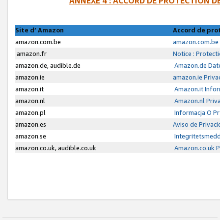
ANNEXE 4 : ACCORD DE PROTECTION 
Site d’ Amazon
Accord de pro
amazon.com.be
amazon.com.be 
amazon.fr
Notice : Protect
amazon.de, audible.de
Amazon.de Date
amazon.ie
amazon.ie Priva
amazon.it
Amazon.it Infor
amazon.nl
Amazon.nl Priva
amazon.pl
Informacja O P
amazon.es
Aviso de Privac
amazon.se
Integritetsmed
amazon.co.uk, audible.co.uk
Amazon.co.uk Pr