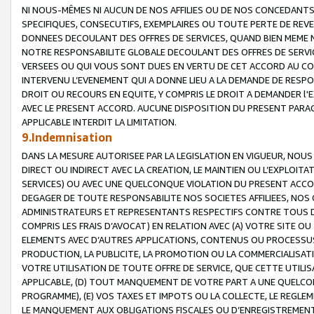
NI NOUS-MÊMES NI AUCUN DE NOS AFFILIES OU DE NOS CONCEDANT
SPECIFIQUES, CONSECUTIFS, EXEMPLAIRES OU TOUTE PERTE DE REVE
DONNEES DECOULANT DES OFFRES DE SERVICES, QUAND BIEN MEME N
NOTRE RESPONSABILITE GLOBALE DECOULANT DES OFFRES DE SERVI
VERSEES OU QUI VOUS SONT DUES EN VERTU DE CET ACCORD AU CO
INTERVENU L’EVENEMENT QUI A DONNE LIEU A LA DEMANDE DE RESP
DROIT OU RECOURS EN EQUITE, Y COMPRIS LE DROIT A DEMANDER l'
AVEC LE PRESENT ACCORD. AUCUNE DISPOSITION DU PRESENT PARAG
APPLICABLE INTERDIT LA LIMITATION.
9.Indemnisation
DANS LA MESURE AUTORISEE PAR LA LEGISLATION EN VIGUEUR, NO
DIRECT OU INDIRECT AVEC LA CREATION, LE MAINTIEN OU L’EXPLOIT
SERVICES) OU AVEC UNE QUELCONQUE VIOLATION DU PRESENT ACCO
DEGAGER DE TOUTE RESPONSABILITE NOS SOCIETES AFFILIEES, NOS 
ADMINISTRATEURS ET REPRESENTANTS RESPECTIFS CONTRE TOUS D
COMPRIS LES FRAIS D’AVOCAT) EN RELATION AVEC (A) VOTRE SITE O
ELEMENTS AVEC D’AUTRES APPLICATIONS, CONTENUS OU PROCESSUS, (
PRODUCTION, LA PUBLICITE, LA PROMOTION OU LA COMMERCIALISAT
VOTRE UTILISATION DE TOUTE OFFRE DE SERVICE, QUE CETTE UTILI
APPLICABLE, (D) TOUT MANQUEMENT DE VOTRE PART A UNE QUELCO
PROGRAMME), (E) VOS TAXES ET IMPOTS OU LA COLLECTE, LE REGLE
LE MANQUEMENT AUX OBLIGATIONS FISCALES OU D’ENREGISTREMENT 