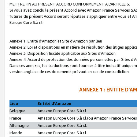
METTRE FIN AU PRESENT ACCORD CONFORMEMENT A L’ARTICLE 6.
Si vous avez conclu le présent Accord avec Amazon France Services SAS 
futures du présent Accord seront réputées s’appliquer entre vous et 
Europe Core S.à r.l.
Annexe 1 :Entité d’Amazon et Site d’Amazon par lieu
Annexe 2 :Loi et dispositions en matière de résolution des litiges appli
Annexe 3 :Disposition fiscale applicable aux Sites d’Amazon
Annexe 4 :Accord de protection des données personnelles par Sites d
Dans ces annexes, les traductions sont fournies à titre indicatif uniquem
version anglaise de ces documents prévaut en cas de contradiction.
ANNEXE 1 : ENTITE D’A
Lieu
Entité d’Amazon
Belgique
Amazon Europe Core S.à r.l.
France
Amazon Europe Core S.à r.l.(ou Amazon France Services 
Allemagne
Amazon Europe Core S.à r.l.
Irlande
Amazon Europe Core S.à r.l.