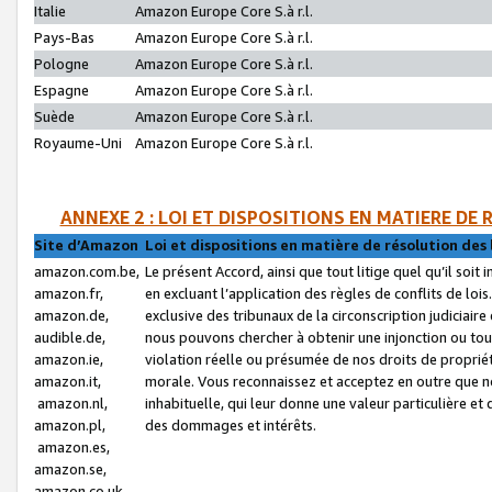
Italie
Amazon Europe Core S.à r.l.
Pays-Bas
Amazon Europe Core S.à r.l.
Pologne
Amazon Europe Core S.à r.l.
Espagne
Amazon Europe Core S.à r.l.
Suède
Amazon Europe Core S.à r.l.
Royaume-Uni
Amazon Europe Core S.à r.l.
ANNEXE 2 : LOI ET DISPOSITIONS EN MATIERE DE
Site d’Amazon
Loi et dispositions en matière de résolution des 
amazon.com.be,
Le présent Accord, ainsi que tout litige quel qu’il soi
amazon.fr,
en excluant l’application des règles de conflits de l
amazon.de,
exclusive des tribunaux de la circonscription judiciai
audible.de,
nous pouvons chercher à obtenir une injonction ou tou
amazon.ie,
violation réelle ou présumée de nos droits de proprié
amazon.it,
morale. Vous reconnaissez et acceptez en outre que n
amazon.nl,
inhabituelle, qui leur donne une valeur particulière 
amazon.pl,
des dommages et intérêts.
amazon.es,
amazon.se,
amazon.co.uk,