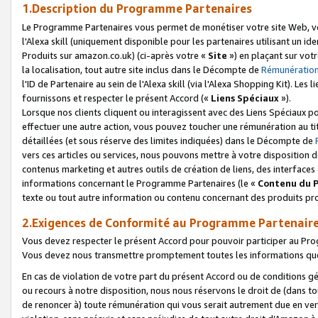
1.Description du Programme Partenaires
Le Programme Partenaires vous permet de monétiser votre site Web, vos 
l'Alexa skill (uniquement disponible pour les partenaires utilisant un 
Produits sur amazon.co.uk) (ci-après votre «
Site
») en plaçant sur votr
la localisation, tout autre site inclus dans le Décompte de
Rémunération
l'ID de Partenaire au sein de l'Alexa skill (via l'Alexa Shopping Kit). Le
fournissons et respecter le présent Accord («
Liens Spéciaux
»).
Lorsque nos clients cliquent ou interagissent avec des Liens Spéciaux p
effectuer une autre action, vous pouvez toucher une rémunération au ti
détaillées (et sous réserve des limites indiquées) dans le Décompte de
vers ces articles ou services, nous pouvons mettre à votre disposition d
contenus marketing et autres outils de création de liens, des interfaces
informations concernant le Programme Partenaires (le «
Contenu du 
texte ou tout autre information ou contenu concernant des produits prop
2.Exigences de Conformité au Programme Partenair
Vous devez respecter le présent Accord pour pouvoir participer au Pr
Vous devez nous transmettre promptement toutes les informations que
En cas de violation de votre part du présent Accord ou de conditions g
ou recours à notre disposition, nous nous réservons le droit de (dans 
de renoncer à) toute rémunération qui vous serait autrement due en ver