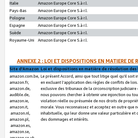
Italie
Amazon Europe Core S.à r.l.
Pays-Bas
Amazon Europe Core S.à r.l.
Pologne
Amazon Europe Core S.à r.l.
Espagne
Amazon Europe Core S.à r.l.
Suède
Amazon Europe Core S.à r.l.
Royaume-Uni
Amazon Europe Core S.à r.l.
ANNEXE 2 : LOI ET DISPOSITIONS EN MATIERE DE
Site d’Amazon
Loi et dispositions en matière de résolution des 
amazon.com.be,
Le présent Accord, ainsi que tout litige quel qu’il soi
amazon.fr,
en excluant l’application des règles de conflits de l
amazon.de,
exclusive des tribunaux de la circonscription judiciai
audible.de,
nous pouvons chercher à obtenir une injonction ou tou
amazon.ie,
violation réelle ou présumée de nos droits de proprié
amazon.it,
morale. Vous reconnaissez et acceptez en outre que n
amazon.nl,
inhabituelle, qui leur donne une valeur particulière 
amazon.pl,
des dommages et intérêts.
amazon.es,
amazon.se,
amazon.co.uk,