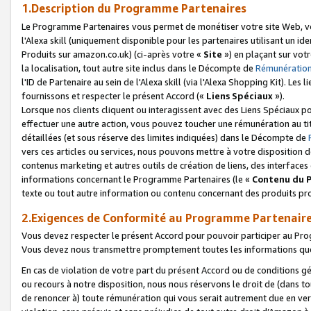
1.Description du Programme Partenaires
Le Programme Partenaires vous permet de monétiser votre site Web, vos 
l'Alexa skill (uniquement disponible pour les partenaires utilisant un 
Produits sur amazon.co.uk) (ci-après votre «
Site
») en plaçant sur votr
la localisation, tout autre site inclus dans le Décompte de
Rémunération
l'ID de Partenaire au sein de l'Alexa skill (via l'Alexa Shopping Kit). Le
fournissons et respecter le présent Accord («
Liens Spéciaux
»).
Lorsque nos clients cliquent ou interagissent avec des Liens Spéciaux p
effectuer une autre action, vous pouvez toucher une rémunération au ti
détaillées (et sous réserve des limites indiquées) dans le Décompte de
vers ces articles ou services, nous pouvons mettre à votre disposition d
contenus marketing et autres outils de création de liens, des interfaces
informations concernant le Programme Partenaires (le «
Contenu du 
texte ou tout autre information ou contenu concernant des produits prop
2.Exigences de Conformité au Programme Partenair
Vous devez respecter le présent Accord pour pouvoir participer au Pr
Vous devez nous transmettre promptement toutes les informations que
En cas de violation de votre part du présent Accord ou de conditions g
ou recours à notre disposition, nous nous réservons le droit de (dans 
de renoncer à) toute rémunération qui vous serait autrement due en ver