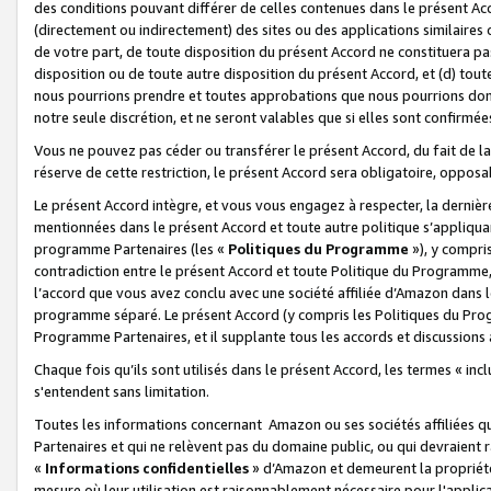
des conditions pouvant différer de celles contenues dans le présent Ac
(directement ou indirectement) des sites ou des applications similaires o
de votre part, de toute disposition du présent Accord ne constituera pa
disposition ou de toute autre disposition du présent Accord, et (d) tou
nous pourrions prendre et toutes approbations que nous pourrions donn
notre seule discrétion, et ne seront valables que si elles sont confirmée
Vous ne pouvez pas céder ou transférer le présent Accord, du fait de la 
réserve de cette restriction, le présent Accord sera obligatoire, opposab
Le présent Accord intègre, et vous vous engagez à respecter, la dernière 
mentionnées dans le présent Accord et toute autre politique s’appliqua
programme Partenaires (les «
Politiques du Programme
»), y compri
contradiction entre le présent Accord et toute Politique du Programme, 
l’accord que vous avez conclu avec une société affiliée d’Amazon dans 
programme séparé. Le présent Accord (y compris les Politiques du Progr
Programme Partenaires, et il supplante tous les accords et discussions 
Chaque fois qu’ils sont utilisés dans le présent Accord, les termes « in
s'entendent sans limitation.
Toutes les informations concernant Amazon ou ses sociétés affiliées 
Partenaires et qui ne relèvent pas du domaine public, ou qui devraient
«
Informations confidentielles
» d’Amazon et demeurent la propriété 
mesure où leur utilisation est raisonnablement nécessaire pour l'appli