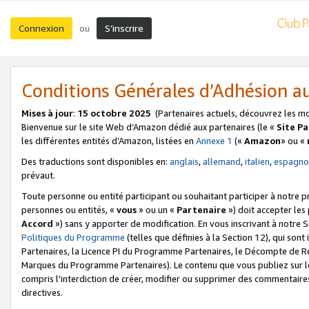
Connexion
S’inscrire
ou
Conditions Générales d’Adhésion 
Mises à jour
:
15 octobre 2025
(Partenaires actuels, découvrez les m
Bienvenue sur le site Web d’Amazon dédié aux partenaires (le «
Site P
les différentes entités d’Amazon, listées en
Annexe 1
(«
Amazon
» ou «
Des traductions sont disponibles en:
anglais
,
allemand
,
italien
,
espagno
prévaut.
Toute personne ou entité participant ou souhaitant participer à notre 
personnes ou entités, «
vous
» ou un «
Partenaire
») doit accepter le
Accord
») sans y apporter de modification. En vous inscrivant à notre Si
Politiques du Programme
(telles que définies à la Section 12), qui so
Partenaires, la Licence PI du Programme Partenaires, le Décompte de 
Marques du Programme Partenaires). Le contenu que vous publiez sur l
compris l'interdiction de créer, modifier ou supprimer des commentaires
directives.