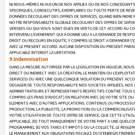
NI NOUS-MÊMES NI AUCUN DE NOS AFFILIES OU DE NOS CONCEDANT
SPECIFIQUES, CONSECUTIFS, EXEMPLAIRES OU TOUTE PERTE DE REVE
DONNEES DECOULANT DES OFFRES DE SERVICES, QUAND BIEN MEME N
NOTRE RESPONSABILITE GLOBALE DECOULANT DES OFFRES DE SERVI
VERSEES OU QUI VOUS SONT DUES EN VERTU DE CET ACCORD AU CO
INTERVENU L’EVENEMENT QUI A DONNE LIEU A LA DEMANDE DE RESP
DROIT OU RECOURS EN EQUITE, Y COMPRIS LE DROIT A DEMANDER l'
AVEC LE PRESENT ACCORD. AUCUNE DISPOSITION DU PRESENT PARAG
APPLICABLE INTERDIT LA LIMITATION.
9.Indemnisation
DANS LA MESURE AUTORISEE PAR LA LEGISLATION EN VIGUEUR, NO
DIRECT OU INDIRECT AVEC LA CREATION, LE MAINTIEN OU L’EXPLOIT
SERVICES) OU AVEC UNE QUELCONQUE VIOLATION DU PRESENT ACCO
DEGAGER DE TOUTE RESPONSABILITE NOS SOCIETES AFFILIEES, NOS 
ADMINISTRATEURS ET REPRESENTANTS RESPECTIFS CONTRE TOUS D
COMPRIS LES FRAIS D’AVOCAT) EN RELATION AVEC (A) VOTRE SITE O
ELEMENTS AVEC D’AUTRES APPLICATIONS, CONTENUS OU PROCESSUS, (
PRODUCTION, LA PUBLICITE, LA PROMOTION OU LA COMMERCIALISAT
VOTRE UTILISATION DE TOUTE OFFRE DE SERVICE, QUE CETTE UTILI
APPLICABLE, (D) TOUT MANQUEMENT DE VOTRE PART A UNE QUELCO
PROGRAMME), (E) VOS TAXES ET IMPOTS OU LA COLLECTE, LE REGLE
LE MANQUEMENT AUX OBLIGATIONS FISCALES OU D’ENREGISTREMENT 