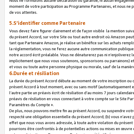
Nous ne formulons aucune déclaration ou garantie, ni aucun engagemen
moment de votre participation au Programme Partenaires, et nous ne p
de vos attentes.
5.S’identifier comme Partenaire
Vous devez faire figurer clairement et de façon visible la mention sui
du présent Accord, sur votre Site ou tout autre endroit où Amazon peut vo
tant que Partenaire Amazon, je réalise un bénéfice sur les achats remplis
la réglementation, vous ne ferez aucune autre communication publique
notre accord écrit préalable. Vous ne dénaturerez pas ni n’enjoliverez 
implicitement que nous vous soutenons, sponsorisons ou parrainons) et v
et vous ou toute autre personne physique ou morale, sauf de la manièr
6.Durée et résiliation
La durée du présent Accord débute au moment de votre inscription ou de
présent Accord à tout moment, avec ou sans motif (automatiquement et sa
l’autre partie un préavis écrit de résiliation d’au moins 7 jours calenda
préavis de résiliation en vous connectant à votre compte sur le Site Par
Paramètres du Compte ».
De plus, nous pouvons mettre fin au présent Accord, ou suspendre votre 
respecté une obligation essentielle du présent Accord; (b) vous n’avez p
effet que nous vous avons adressée, à toute autre violation du présen
pourrions être confrontés à de potentielles actions ou mises en œuvre 