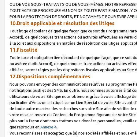
OU DE VOS SOUS-TRAITANTS OU DE VOUS-MÊMES. NOTRE REPRES
TOUT ACTE DE PROCEDURE AU NOM DE TOUTE PARTIE AMAZON , Y CO
POUR LA PROTECTION DE DROITS, ET NOTAMMENT POUR FAIRE APPL
10.Droit applicable et résolution des litiges
Tout litige découlant de quelque façon que ce soit du Programme Parte
Accord), de quelconques transactions ou activités effectuées en vertu d
à la loi et aux dispositions en matière de résolution des litiges applic
11.Fiscalité
Toute taxe et obligation liée découlant de quelque façon que ce soit 
ou avérée dudit Accord), de quelconques transactions ou activités effe
affiliées, seront régies par les dispositions fiscales applicables au Si
12.Dispositions complémentaires
Nous pouvons envoyer des communications relatives au programme Parten
notifications push et des SMS. En outre, nous sommes autorisés à (a) cont
utilisateurs de votre Site que nous obtenons grâce à votre affichage de
particulier d'Amazon ait cliqué sur un Lien Spécial de votre Site avant d
de toute autre manière des recherches sur votre Site afin de vérifier le re
votre mise en œuvre du Contenu du Programme figurant sur votre Site à
plus sur la façon dont nous traitons vos données personnelles, veuille
que reproduit en
Annexe 4
,
Vous reconnaissez et acceptez que (a) nos sociétés affiliées et nous-m