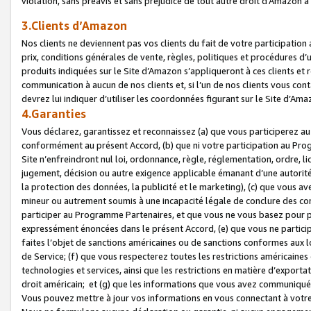
violation, sans préavis et sans préjudice de tout autre droit d’Amazo
3.Clients d’Amazon
Nos clients ne deviennent pas vos clients du fait de votre participati
prix, conditions générales de vente, règles, politiques et procédures d’u
produits indiquées sur le Site d’Amazon s’appliqueront à ces clients et
communication à aucun de nos clients et, si l’un de nos clients vous co
devrez lui indiquer d’utiliser les coordonnées figurant sur le Site d’Ama
4.Garanties
Vous déclarez, garantissez et reconnaissez (a) que vous participerez a
conformément au présent Accord, (b) que ni votre participation au Prog
Site n’enfreindront nul loi, ordonnance, règle, réglementation, ordre, li
jugement, décision ou autre exigence applicable émanant d’une autori
la protection des données, la publicité et le marketing), (c) que vous 
mineur ou autrement soumis à une incapacité légale de conclure des con
participer au Programme Partenaires, et que vous ne vous basez pour pr
expressément énoncées dans le présent Accord, (e) que vous ne particip
faites l’objet de sanctions américaines ou de sanctions conformes aux 
de Service; (f) que vous respecterez toutes les restrictions américaines
technologies et services, ainsi que les restrictions en matière d’exporta
droit américain; et (g) que les informations que vous avez communiqué
Vous pouvez mettre à jour vos informations en vous connectant à votre