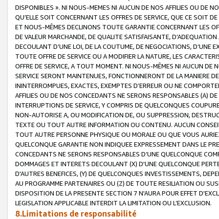
DISPONIBLES ». NI NOUS-MEMES NI AUCUN DE NOS AFFILIES OU D
QU’ELLE SOIT CONCERNANT LES OFFRES DE SERVICE, QUE CE SOIT DE
ET NOUS-MÊMES DECLINONS TOUTE GARANTIE CONCERNANT LES OFFRE
DE VALEUR MARCHANDE, DE QUALITE SATISFAISANTE, D’ADEQUATION
DECOULANT D’UNE LOI, DE LA COUTUME, DE NEGOCIATIONS, D’UNE
TOUTE OFFRE DE SERVICE OU A MODIFIER LA NATURE, LES CARACTERI
OFFRE DE SERVICE, A TOUT MOMENT. NI NOUS-MÊMES NI AUCUN DE 
SERVICE SERONT MAINTENUES, FONCTIONNERONT DE LA MANIERE DECR
ININTERROMPUES, EXACTES, EXEMPTES D’ERREUR OU NE COMPORT
AFFILIES OU DE NOS CONCEDANTS NE SERONS RESPONSABLES (A) DE
INTERRUPTIONS DE SERVICE, Y COMPRIS DE QUELCONQUES COUPURE
NON-AUTORISE A, OU MODIFICATION DE, OU SUPPRESSION, DESTRUC
TEXTE OU TOUT AUTRE INFORMATION OU CONTENU. AUCUN CONSEIL 
TOUT AUTRE PERSONNE PHYSIQUE OU MORALE OU QUE VOUS AURIEZ 
QUELCONQUE GARANTIE NON INDIQUEE EXPRESSEMENT DANS LE PRES
CONCEDANTS NE SERONS RESPONSABLES D’UNE QUELCONQUE COM
DOMMAGES ET INTERETS DECOULANT (X) D'UNE QUELCONQUE PERTE D
D'AUTRES BENEFICES, (Y) DE QUELCONQUES INVESTISSEMENTS, DEP
AU PROGRAMME PARTENAIRES OU (Z) DE TOUTE RESILIATION OU SU
DISPOSITION DE LA PRESENTE SECTION 7 N'AURA POUR EFFET D'EXC
LEGISLATION APPLICABLE INTERDIT LA LIMITATION OU L’EXCLUSION.
8.Limitations de responsabilité