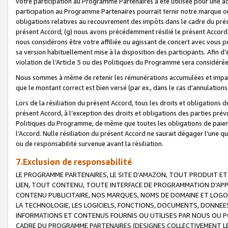
votre participation au Programme Partenaires a été utilisée pour une ac
participation au Programme Partenaires pourrait ternir notre marque ou
obligations relatives au recouvrement des impôts dans le cadre du prése
présent Accord; (g) nous avons précédemment résilié le présent Accord
nous considérons être votre affiliée ou agissant de concert avec vous 
sa version habituellement mise à la disposition des participants. Afin d’é
violation de l’Article 5 ou des Politiques du Programme sera considéré
Nous sommes à même de retenir les rémunérations accumulées et impayée
que le montant correct est bien versé (par ex., dans le cas d’annulations
Lors de la résiliation du présent Accord, tous les droits et obligations 
présent Accord, à l’exception des droits et obligations des parties prévus
Politiques du Programme, de même que toutes les obligations de paiement
l’Accord. Nulle résiliation du présent Accord ne saurait dégager l'une 
ou de responsabilité survenue avant la résiliation.
7.Exclusion de responsabilité
LE PROGRAMME PARTENAIRES, LE SITE D’AMAZON, TOUT PRODUIT ET 
LIEN, TOUT CONTENU, TOUTE INTERFACE DE PROGRAMMATION D'APP
CONTENU PUBLICITAIRE, NOS MARQUES, NOMS DE DOMAINE ET LOGOS
LA TECHNOLOGIE, LES LOGICIELS, FONCTIONS, DOCUMENTS, DONNEES
INFORMATIONS ET CONTENUS FOURNIS OU UTILISES PAR NOUS OU P
CADRE DU PROGRAMME PARTENAIRES (DESIGNES COLLECTIVEMENT LE