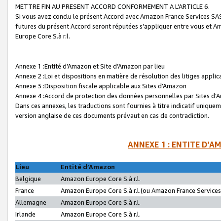
METTRE FIN AU PRESENT ACCORD CONFORMEMENT A L’ARTICLE 6.
Si vous avez conclu le présent Accord avec Amazon France Services SAS 
futures du présent Accord seront réputées s’appliquer entre vous et 
Europe Core S.à r.l.
Annexe 1 :Entité d’Amazon et Site d’Amazon par lieu
Annexe 2 :Loi et dispositions en matière de résolution des litiges appli
Annexe 3 :Disposition fiscale applicable aux Sites d’Amazon
Annexe 4 :Accord de protection des données personnelles par Sites d
Dans ces annexes, les traductions sont fournies à titre indicatif uniquem
version anglaise de ces documents prévaut en cas de contradiction.
ANNEXE 1 : ENTITE D’A
Lieu
Entité d’Amazon
Belgique
Amazon Europe Core S.à r.l.
France
Amazon Europe Core S.à r.l.(ou Amazon France Services 
Allemagne
Amazon Europe Core S.à r.l.
Irlande
Amazon Europe Core S.à r.l.