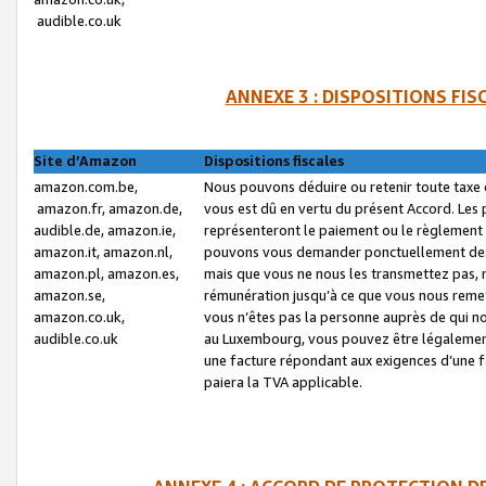
audible.co.uk
ANNEXE 3 : DISPOSITIONS FI
Site d’Amazon
Dispositions fiscales
amazon.com.be,
Nous pouvons déduire ou retenir toute taxe 
amazon.fr, amazon.de,
vous est dû en vertu du présent Accord. Les 
audible.de, amazon.ie,
représenteront le paiement ou le règlement 
amazon.it, amazon.nl,
pouvons vous demander ponctuellement des r
amazon.pl, amazon.es,
mais que vous ne nous les transmettez pas, n
amazon.se,
rémunération jusqu’à ce que vous nous reme
amazon.co.uk,
vous n’êtes pas la personne auprès de qui no
audible.co.uk
au Luxembourg, vous pouvez être légalement 
une facture répondant aux exigences d’une 
paiera la TVA applicable.