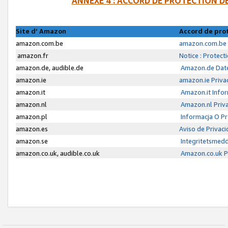
ANNEXE 4 : ACCORD DE PROTECTION 
Site d’ Amazon
Accord de pro
amazon.com.be
amazon.com.be 
amazon.fr
Notice : Protect
amazon.de, audible.de
Amazon.de Date
amazon.ie
amazon.ie Priva
amazon.it
Amazon.it Infor
amazon.nl
Amazon.nl Priva
amazon.pl
Informacja O P
amazon.es
Aviso de Privac
amazon.se
Integritetsmed
amazon.co.uk, audible.co.uk
Amazon.co.uk Pr