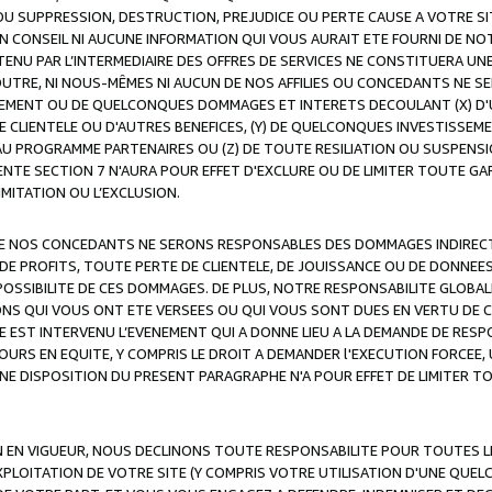
OU SUPPRESSION, DESTRUCTION, PREJUDICE OU PERTE CAUSE A VOTRE SI
 CONSEIL NI AUCUNE INFORMATION QUI VOUS AURAIT ETE FOURNI DE N
ENU PAR L’INTERMEDIAIRE DES OFFRES DE SERVICES NE CONSTITUERA U
OUTRE, NI NOUS-MÊMES NI AUCUN DE NOS AFFILIES OU CONCEDANTS NE
MENT OU DE QUELCONQUES DOMMAGES ET INTERETS DECOULANT (X) D'
DE CLIENTELE OU D'AUTRES BENEFICES, (Y) DE QUELCONQUES INVESTISS
 AU PROGRAMME PARTENAIRES OU (Z) DE TOUTE RESILIATION OU SUSPENS
ENTE SECTION 7 N'AURA POUR EFFET D'EXCLURE OU DE LIMITER TOUTE G
IMITATION OU L’EXCLUSION.
 DE NOS CONCEDANTS NE SERONS RESPONSABLES DES DOMMAGES INDIRECTS
DE PROFITS, TOUTE PERTE DE CLIENTELE, DE JOUISSANCE OU DE DONNEE
POSSIBILITE DE CES DOMMAGES. DE PLUS, NOTRE RESPONSABILITE GLOBA
ONS QUI VOUS ONT ETE VERSEES OU QUI VOUS SONT DUES EN VERTU DE
 EST INTERVENU L’EVENEMENT QUI A DONNE LIEU A LA DEMANDE DE RESP
OURS EN EQUITE, Y COMPRIS LE DROIT A DEMANDER l'EXECUTION FORCEE
UNE DISPOSITION DU PRESENT PARAGRAPHE N'A POUR EFFET DE LIMITER T
ON EN VIGUEUR, NOUS DECLINONS TOUTE RESPONSABILITE POUR TOUTES 
’EXPLOITATION DE VOTRE SITE (Y COMPRIS VOTRE UTILISATION D'UNE QUE