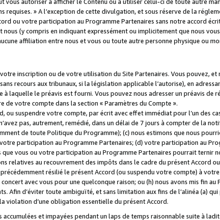
 vous autoriser à afficher le Contenu ou à utiliser celui-ci de toute autre man
ns requises. » A l’exception de cette divulgation, et sous réserve de la régle
rd ou votre participation au Programme Partenaires sans notre accord écrit
s et nous (y compris en indiquant expressément ou implicitement que nous vou
d'aucune affiliation entre nous et vous ou toute autre personne physique ou m
tre inscription ou de votre utilisation du Site Partenaires. Vous pouvez, et
 recours aux tribunaux, si la législation applicable l’autorise), en adressant 
e à laquelle le préavis est fourni. Vous pouvez nous adresser un préavis de r
ture de votre compte dans la section « Paramètres du Compte ».
, ou suspendre votre compte, par écrit avec effet immédiat pour l’un des cas
 n’avez pas, autrement, remédié, dans un délai de 7 jours à compter de la noti
tamment de toute Politique du Programme); (c) nous estimons que nous pourrio
votre participation au Programme Partenaires; (d) votre participation au Pro
ns que vous ou votre participation au Programme Partenaires pourrait ternir 
ons relatives au recouvrement des impôts dans le cadre du présent Accord ou 
s précédemment résilié le présent Accord (ou suspendu votre compte) à votre
de concert avec vous pour une quelconque raison; ou (h) nous avons mis fin a
. Afin d’éviter toute ambiguïté, et sans limitation aux fins de l’alinéa (a) qui
violation d’une obligation essentielle du présent Accord.
accumulées et impayées pendant un laps de temps raisonnable suite à ladite