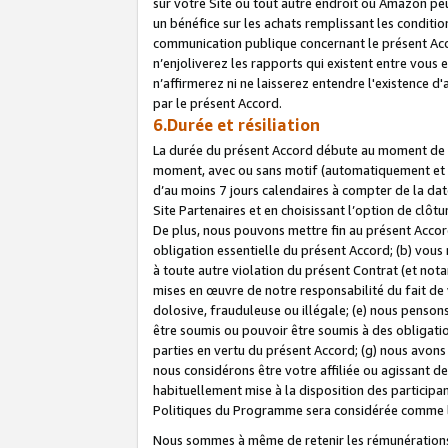
sur votre Site ou tout autre endroit où Amazon peut
un bénéfice sur les achats remplissant les conditio
communication publique concernant le présent Acco
n’enjoliverez les rapports qui existent entre vou
n’affirmerez ni ne laisserez entendre l'existence 
par le présent Accord.
6.Durée et résiliation
La durée du présent Accord débute au moment de vo
moment, avec ou sans motif (automatiquement et sans
d’au moins 7 jours calendaires à compter de la dat
Site Partenaires et en choisissant l’option de clô
De plus, nous pouvons mettre fin au présent Accord
obligation essentielle du présent Accord; (b) vous
à toute autre violation du présent Contrat (et no
mises en œuvre de notre responsabilité du fait de 
dolosive, frauduleuse ou illégale; (e) nous penso
être soumis ou pouvoir être soumis à des obligati
parties en vertu du présent Accord; (g) nous avon
nous considérons être votre affiliée ou agissant 
habituellement mise à la disposition des participants
Politiques du Programme sera considérée comme la 
Nous sommes à même de retenir les rémunérations 