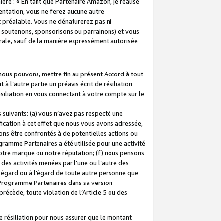
ière : « En tant que Partenaire Amazon, je réalise
mentation, vous ne ferez aucune autre
 préalable. Vous ne dénaturerez pas ni
s soutenons, sponsorisons ou parrainons) et vous
orale, sauf de la manière expressément autorisée
 nous pouvons, mettre fin au présent Accord à tout
à l’autre partie un préavis écrit de résiliation
ésiliation en vous connectant à votre compte sur le
 suivants: (a) vous n’avez pas respecté une
fication à cet effet que nous vous avons adressée,
ns être confrontés à de potentielles actions ou
gramme Partenaires a été utilisée pour une activité
notre marque ou notre réputation; (f) nous pensons
des activités menées par l’une ou l’autre des
 égard ou à l'égard de toute autre personne que
u Programme Partenaires dans sa version
 précède, toute violation de l’Article 5 ou des
 résiliation pour nous assurer que le montant