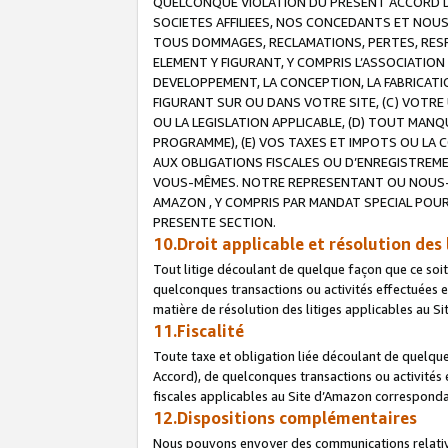
QUELCONQUE VIOLATION DU PRESENT ACCORD DE
SOCIETES AFFILIEES, NOS CONCEDANTS ET NOUS
TOUS DOMMAGES, RECLAMATIONS, PERTES, RESPO
ELEMENT Y FIGURANT, Y COMPRIS L’ASSOCIATION
DEVELOPPEMENT, LA CONCEPTION, LA FABRICATI
FIGURANT SUR OU DANS VOTRE SITE, (C) VOTRE 
OU LA LEGISLATION APPLICABLE, (D) TOUT MA
PROGRAMME), (E) VOS TAXES ET IMPOTS OU LA 
AUX OBLIGATIONS FISCALES OU D’ENREGISTREME
VOUS-MÊMES. NOTRE REPRESENTANT OU NOUS-
AMAZON , Y COMPRIS PAR MANDAT SPECIAL POUR
PRESENTE SECTION.
10.Droit applicable et résolution des 
Tout litige découlant de quelque façon que ce soi
quelconques transactions ou activités effectuées en
matière de résolution des litiges applicables au S
11.Fiscalité
Toute taxe et obligation liée découlant de quelqu
Accord), de quelconques transactions ou activités e
fiscales applicables au Site d’Amazon corresponda
12.Dispositions complémentaires
Nous pouvons envoyer des communications relatives