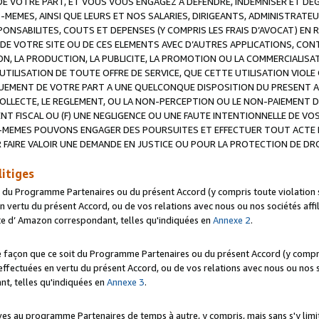
 VOTRE PART, ET VOUS VOUS ENGAGEZ A DEFENDRE, INDEMNISER ET DE
-MEMES, AINSI QUE LEURS ET NOS SALARIES, DIRIGEANTS, ADMINISTRAT
NSABILITES, COUTS ET DEPENSES (Y COMPRIS LES FRAIS D’AVOCAT) EN R
 DE VOTRE SITE OU DE CES ELEMENTS AVEC D’AUTRES APPLICATIONS, CONT
ON, LA PRODUCTION, LA PUBLICITE, LA PROMOTION OU LA COMMERCIALIS
UTILISATION DE TOUTE OFFRE DE SERVICE, QUE CETTE UTILISATION VIOL
NQUEMENT DE VOTRE PART A UNE QUELCONQUE DISPOSITION DU PRESENT 
COLLECTE, LE REGLEMENT, OU LA NON-PERCEPTION OU LE NON-PAIEMENT 
NT FISCAL OU (F) UNE NEGLIGENCE OU UNE FAUTE INTENTIONNELLE DE V
MEMES POUVONS ENGAGER DES POURSUITES ET EFFECTUER TOUT ACTE 
 FAIRE VALOIR UNE DEMANDE EN JUSTICE OU POUR LA PROTECTION DE DR
litiges
t du Programme Partenaires ou du présent Accord (y compris toute violation
 vertu du présent Accord, ou de vos relations avec nous ou nos sociétés affili
ite d’ Amazon correspondant, telles qu'indiquées en
Annexe 2
.
e façon que ce soit du Programme Partenaires ou du présent Accord (y compr
ffectuées en vertu du présent Accord, ou de vos relations avec nous ou nos soc
nt, telles qu'indiquées en
Annexe 3
.
 au programme Partenaires de temps à autre, y compris, mais sans s'y limite