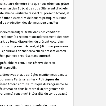
 utilisateurs de votre Site que nous obtenons grâce
é sur un Lien Spécial de votre Site avant d’acheter
te afin de vérifier le respect du présent Accord, et
te à titre d’exemples de bonnes pratiques sur nos
ord de protection des données personnelles
indirectement) du trafic dans des conditions
exploiter (directement ou indirectement) des sites
 part, de toute disposition du présent Accord ne
osition du présent Accord, et (d) toutes précisions
ous pourrions donner en vertu du présent Accord
écrit par notre représentant autorisé.
préalable et écrit. Sous réserve de cette
it respectifs.
s, directives et autres règles mentionnées dans le
programme Partenaires (les «
Politiques du
résent Accord et toute Politique du Programme, le
iliée d’Amazon dans le cadre d’un programme de
ogramme) constitue l’intégralité du contrat passé
xemple » sont employés et s'entendent sans