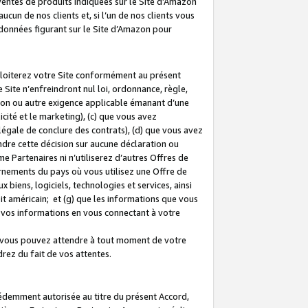
 ventes de produits indiquées sur le Site d’Amazon
cun de nos clients et, si l’un de nos clients vous
rdonnées figurant sur le Site d’Amazon pour
ploiterez votre Site conformément au présent
 Site n’enfreindront nul loi, ordonnance, règle,
ision ou autre exigence applicable émanant d’une
ité et le marketing), (c) que vous avez
égale de conclure des contrats), (d) que vous avez
dre cette décision sur aucune déclaration ou
 Partenaires ni n’utiliserez d’autres Offres de
ernements du pays où vous utilisez une Offre de
 biens, logiciels, technologies et services, ainsi
oit américain; et (g) que les informations que vous
vos informations en vous connectant à votre
e vous pouvez attendre à tout moment de votre
rez du fait de vos attentes.
cédemment autorisée au titre du présent Accord,