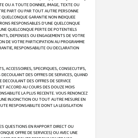
TE OU A TOUTE DONNEE, IMAGE, TEXTE OU
OTRE PART OU PAR TOUT AUTRE PERSONNE
NE QUELCONQUE GARANTIE NON INDIQUEE
 SERONS RESPONSABLES D’UNE QUELCONQUE
UNE QUELCONQUE PERTE DE POTENTIELS
EMENTS, DEPENSES OU ENGAGEMENTS DE VOTRE
ION DE VOTRE PARTICIPATION AU PROGRAMME
ARANTIE, RESPONSABILITE OU DECLARATION
, ACCESSOIRES, SPECIFIQUES, CONSECUTIFS,
S DECOULANT DES OFFRES DE SERVICES, QUAND
LE DECOULANT DES OFFRES DE SERVICE
 CET ACCORD AU COURS DES DOUZE MOIS
ONSABILITE LA PLUS RECENTE. VOUS RENONCEZ
, UNE INJONCTION OU TOUT AUTRE MESURE EN
OUTE RESPONSABILITE DONT LA LEGISLATION
LES QUESTIONS EN RAPPORT DIRECT OU
LCONQUE OFFRE DE SERVICES) OU AVEC UNE