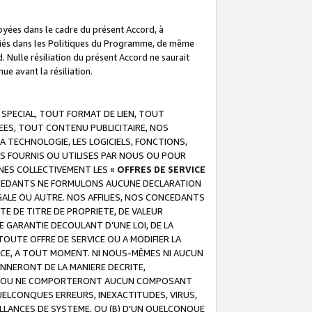
troyées dans le cadre du présent Accord, à
écifiés dans les Politiques du Programme, de même
. Nulle résiliation du présent Accord ne saurait
e avant la résiliation.
 SPECIAL, TOUT FORMAT DE LIEN, TOUT
EES, TOUT CONTENU PUBLICITAIRE, NOS
A TECHNOLOGIE, LES LOGICIELS, FONCTIONS,
S FOURNIS OU UTILISES PAR NOUS OU POUR
NES COLLECTIVEMENT LES «
OFFRES DE SERVICE
 CONCEDANTS NE FORMULONS AUCUNE DECLARATION
EGALE OU AUTRE. NOS AFFILIES, NOS CONCEDANTS
E DE TITRE DE PROPRIETE, DE VALEUR
 GARANTIE DECOULANT D’UNE LOI, DE LA
UTE OFFRE DE SERVICE OU A MODIFIER LA
VICE, A TOUT MOMENT. NI NOUS-MÊMES NI AUCUN
NNERONT DE LA MANIERE DECRITE,
REUR OU NE COMPORTERONT AUCUN COMPOSANT
ELCONQUES ERREURS, INEXACTITUDES, VIRUS,
LLANCES DE SYSTEME, OU (B) D'UN QUELCONQUE