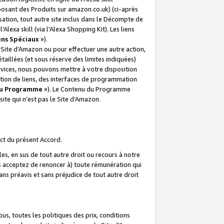
posant des Produits sur amazon.co.uk) (ci-après
isation, tout autre site inclus dans le Décompte de
 l'Alexa skill (via l'Alexa Shopping Kit). Les liens
ens Spéciaux
»).
e Site d’Amazon ou pour effectuer une autre action,
aillées (et sous réserve des limites indiquées)
 services, nous pouvons mettre à votre disposition
ation de liens, des interfaces de programmation
u Programme
»). Le Contenu du Programme
ite qui n’est pas le Site d’Amazon.
ct du présent Accord.
s, en sus de tout autre droit ou recours à notre
s acceptez de renoncer à) toute rémunération qui
ans préavis et sans préjudice de tout autre droit
s, toutes les politiques des prix, conditions