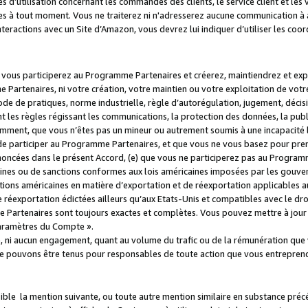
s d’utilisation concernant les commandes des clients, le service client et les
es à tout moment. Vous ne traiterez ni n'adresserez aucune communication à au
teractions avec un Site d’Amazon, vous devrez lui indiquer d’utiliser les coo
e vous participerez au Programme Partenaires et créerez, maintiendrez et ex
 Partenaires, ni votre création, votre maintien ou votre exploitation de votre
 code de pratiques, norme industrielle, règle d’autorégulation, jugement, déc
s règles régissant les communications, la protection des données, la public
amment, que vous n’êtes pas un mineur ou autrement soumis à une incapacité l
de participer au Programme Partenaires, et que vous ne vous basez pour pren
oncées dans le présent Accord, (e) que vous ne participerez pas au Programme
icaines ou de sanctions conformes aux lois américaines imposées par les gouv
ctions américaines en matière d’exportation et de réexportation applicables aux
e réexportation édictées ailleurs qu’aux Etats-Unis et compatibles avec le dr
artenaires sont toujours exactes et complètes. Vous pouvez mettre à jour 
 Paramètres du Compte ».
, ni aucun engagement, quant au volume du trafic ou de la rémunération qu
e pouvons être tenus pour responsables de toute action que vous entreprend
sible la mention suivante, ou toute autre mention similaire en substance pré