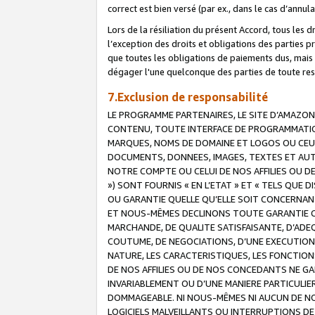
correct est bien versé (par ex., dans le cas d’annul
Lors de la résiliation du présent Accord, tous les 
l’exception des droits et obligations des parties p
que toutes les obligations de paiements dus, mais no
dégager l'une quelconque des parties de toute resp
7.Exclusion de responsabilité
LE PROGRAMME PARTENAIRES, LE SITE D’AMAZON
CONTENU, TOUTE INTERFACE DE PROGRAMMATION
MARQUES, NOMS DE DOMAINE ET LOGOS OU CEUX 
DOCUMENTS, DONNEES, IMAGES, TEXTES ET AUT
NOTRE COMPTE OU CELUI DE NOS AFFILIES OU 
») SONT FOURNIS « EN L’ETAT » ET « TELS QU
OU GARANTIE QUELLE QU’ELLE SOIT CONCERNANT 
ET NOUS-MÊMES DECLINONS TOUTE GARANTIE CON
MARCHANDE, DE QUALITE SATISFAISANTE, D’ADE
COUTUME, DE NEGOCIATIONS, D’UNE EXECUTION
NATURE, LES CARACTERISTIQUES, LES FONCTION
DE NOS AFFILIES OU DE NOS CONCEDANTS NE G
INVARIABLEMENT OU D’UNE MANIERE PARTICULI
DOMMAGEABLE. NI NOUS-MÊMES NI AUCUN DE NO
LOGICIELS MALVEILLANTS OU INTERRUPTIONS D