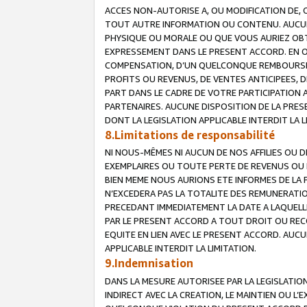
ACCES NON-AUTORISE A, OU MODIFICATION DE, 
TOUT AUTRE INFORMATION OU CONTENU. AUCUN
PHYSIQUE OU MORALE OU QUE VOUS AURIEZ OBT
EXPRESSEMENT DANS LE PRESENT ACCORD. EN 
COMPENSATION, D’UN QUELCONQUE REMBOURSE
PROFITS OU REVENUS, DE VENTES ANTICIPEES, 
PART DANS LE CADRE DE VOTRE PARTICIPATION
PARTENAIRES. AUCUNE DISPOSITION DE LA PRES
DONT LA LEGISLATION APPLICABLE INTERDIT LA L
8.Limitations de responsabilité
NI NOUS-MÊMES NI AUCUN DE NOS AFFILIES OU
EXEMPLAIRES OU TOUTE PERTE DE REVENUS OU 
BIEN MEME NOUS AURIONS ETE INFORMES DE LA 
N’EXCEDERA PAS LA TOTALITE DES REMUNERATI
PRECEDANT IMMEDIATEMENT LA DATE A LAQUELLE
PAR LE PRESENT ACCORD A TOUT DROIT OU REC
EQUITE EN LIEN AVEC LE PRESENT ACCORD. AUC
APPLICABLE INTERDIT LA LIMITATION.
9.Indemnisation
DANS LA MESURE AUTORISEE PAR LA LEGISLATI
INDIRECT AVEC LA CREATION, LE MAINTIEN OU L