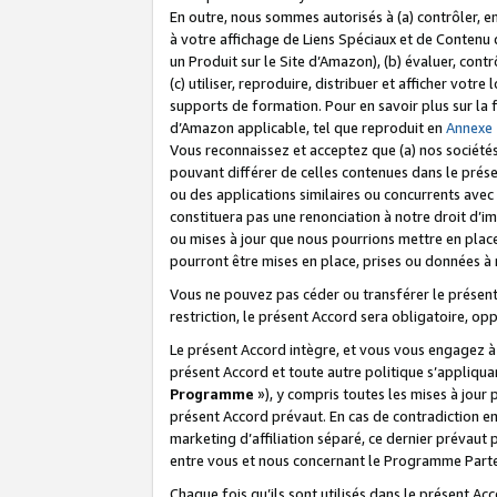
En outre, nous sommes autorisés à (a) contrôler, en
à votre affichage de Liens Spéciaux et de Contenu d
un Produit sur le Site d’Amazon), (b) évaluer, contr
(c) utiliser, reproduire, distribuer et afficher vo
supports de formation. Pour en savoir plus sur la
d’Amazon applicable, tel que reproduit en
Annexe
Vous reconnaissez et acceptez que (a) nos sociétés
pouvant différer de celles contenues dans le prése
ou des applications similaires ou concurrents avec 
constituera pas une renonciation à notre droit d’im
ou mises à jour que nous pourrions mettre en pla
pourront être mises en place, prises ou données à n
Vous ne pouvez pas céder ou transférer le présent 
restriction, le présent Accord sera obligatoire, op
Le présent Accord intègre, et vous vous engagez à r
présent Accord et toute autre politique s’appliqu
Programme
»), y compris toutes les mises à jour
présent Accord prévaut. En cas de contradiction e
marketing d’affiliation séparé, ce dernier prévaut
entre vous et nous concernant le Programme Partena
Chaque fois qu’ils sont utilisés dans le présent Ac