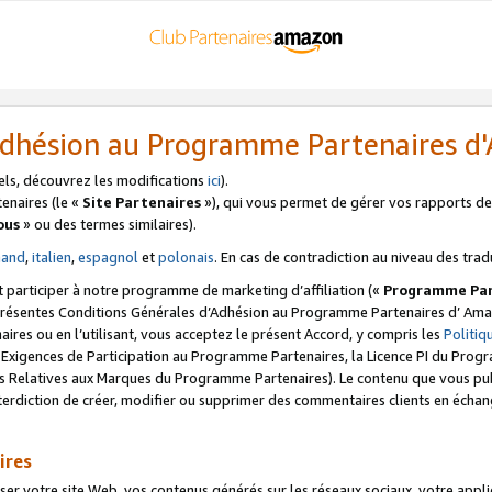
’Adhésion au Programme Partenaires 
els, découvrez les modifications
ici
).
enaires (le «
Site Partenaires
»), qui vous permet de gérer vos rapports de 
ous
» ou des termes similaires).
mand
,
italien
,
espagnol
et
polonais
. En cas de contradiction au niveau des trad
t participer à notre programme de marketing d’affiliation («
Programme Par
 présentes Conditions Générales d’Adhésion au Programme Partenaires d’ Ama
naires ou en l’utilisant, vous acceptez le présent Accord, y compris les
Politi
s Exigences de Participation au Programme Partenaires, la Licence PI du Pr
s Relatives aux Marques du Programme Partenaires). Le contenu que vous publ
erdiction de créer, modifier ou supprimer des commentaires clients en échan
ires
votre site Web, vos contenus générés sur les réseaux sociaux, votre applicati