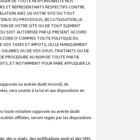
GAGER DE TOUTE RESPONSABILITE NOS
EURS ET REPRESENTANTS RESPECTIFS CONTRE
ELATION AVEC (A) VOTRE SITE OU TOUT
ENUS OU PROCESSUS, (B) L’UTILISATION, LE
ATION DE VOTRE SITE OU DE TOUT ELEMENT
E OU SOIT AUTORISEE PAR LE PRESENT ACCORD
ACCORD (Y COMPRIS TOUTE POLITIQUE DU
DE VOS TAXES ET IMPOTS, OU LE MANQUEMENT
OS SALARIES OU DE VOS SOUS-TRAITANTS OU DE
DE PROCEDURE AU NOM DE TOUTE PARTIE
OITS, ET NOTAMMENT POUR FAIRE APPLIQUER LA
 supposée ou avérée dudit Accord), de
ées, sera soumis à la loi et aux dispositions en
is toute violation supposée ou avérée dudit
iétés affiliées, seront régies par les dispositions
r, des e-mails, des notifications push et des SMS.