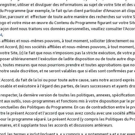
registrer, utiliser et divulguer des informations au sujet de votre Site et des
u Programme (par exemple, le fait qu’un client particulier d'Amazon ait cliqu
ôler, parcourir et effectuer de toute autre manière des recherches sur votre Si
tre logo et votre mise en œuvre du Contenu du Programme figurant sur votre Si
 façon dont nous traitons vos données personnelles, veuillez consulter l’Acc
 4
,
 affiliées et nous-mêmes pouvons, à tout moment, solliciter (directement ou 
nt Accord, (b) nos sociétés affiliées et nous-mêmes pouvons, à tout moment, 
votre Site, (c) le fait que nous n’imposions pas la stricte exécution, de votre
poser ultérieurement l’exécution de ladite disposition ou de toute autre disp
ce, toutes mesures que nous pourrions prendre et toutes approbations que n
otre seule discrétion, et ne seront valables que si elles sont confirmées par 
Accord, du fait de la loi ou pour toute autre cause, sans notre accord exprès 
posable et exécutoire à l’égard des parties, de leurs successeurs et ayants dro
especter, la dernière version de toutes les politiques, annexes, spécification
ant aux outils, sous-programmes et fonctions mis à votre disposition par le 
 ponctuelles des Politiques du Programme. En cas de contradiction entre le p
ntre le présent Accord et l’accord que vous avez conclu avec une société aff
 pour le programme séparé. Le présent Accord (y compris les Politiques du Pr
ires, et il supplante tous les accords et discussions antérieurs.
cord, les termes « inclut/incluent », « y compris », « notamment » et « par e