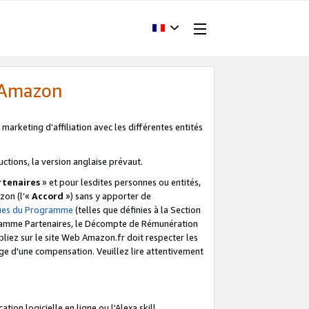
d'Amazon
marketing d’affiliation avec les différentes entités
uctions, la version anglaise prévaut.
tenaires
» et pour lesdites personnes ou entités,
zon (l’«
Accord
») sans y apporter de
ques du Programme
(telles que définies à la Section
ogramme Partenaires, le Décompte de Rémunération
iez sur le site Web Amazon.fr doit respecter les
ge d'une compensation. Veuillez lire attentivement
on logicielle en ligne ou l'Alexa skill