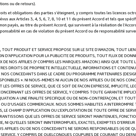
ations ou de retours).
droits et obligations des parties s’éteignent, y compris toutes les licences oc
révus aux Articles 3, 4, 5, 6, 7, 8, 10 et 11 du présent Accord et tels que sp
n payés, au titre du présent Accord, qui survivent à la résiliation de l’Accord
onsabilité en cas de violation du présent Accord ou de responsabilité survenu
, TOUT PRODUIT ET SERVICE PROPOSE SUR LE SITE D’AMAZON, TOUT LIEN
 D'APPLICATION POUR LA PUBLICITE DE PRODUITS, TOUT FLUX DE DONN
DE NOS AFFILIES (Y COMPRIS LES MARQUES AMAZON ) AINSI QUE TOUTE L
RES DROITS DE PROPRIETE INTELLECTUELLE, INFORMATIONS ET CONTENU
DE NOS CONCEDANTS DANS LE CADRE DU PROGRAMME PARTENAIRES (DESIG
E DISPONIBLES ». NI NOUS-MEMES NI AUCUN DE NOS AFFILIES OU DE NOS
LES OFFRES DE SERVICE, QUE CE SOIT DE FACON EXPRESSE, IMPLICITE, L
CERNANT LES OFFRES DE SERVICE, Y COMPRIS TOUTE GARANTIE IMPLICIT
QUATION A UNE FINALITE SPECIFIQUE OU DE NON-CONTREFAÇON, ET TOUTE
 OU D’USAGES COMMERCIAUX. NOUS SOMMES HABILITES A INTERROMPRE TO
S, LE CHAMP D’APPLICATION OU L’EXPLOITATION DE TOUTE OFFRE DE SER
ARANTISSONS QUE LES OFFRES DE SERVICE SERONT MAINTENUES, FONCTIO
ERE, NI QU’ELLES SERONT ININTERROMPUES, EXACTES, EXEMPTES D’ER
S AFFILIES OU DE NOS CONCEDANTS NE SERONS RESPONSABLES (A) DE QU
E SERVICE, Y COMPRIS DE QUELCONQUES COUPURES DE COURANT OU DEFAI