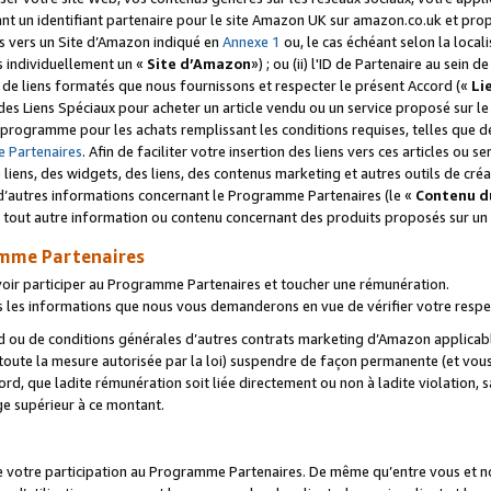
ant un identifiant partenaire pour le site Amazon UK sur amazon.co.uk et pro
ens vers un Site d’Amazon indiqué en
Annexe 1
ou, le cas échéant selon la local
s individuellement un «
Site d’Amazon
») ; ou (ii) l'ID de Partenaire au sein de
 de liens formatés que nous fournissons et respecter le présent Accord («
Li
 des Liens Spéciaux pour acheter un article vendu ou un service proposé sur l
rogramme pour les achats remplissant les conditions requises, telles que dét
 Partenaires
. Afin de faciliter votre insertion des liens vers ces articles ou
liens, des widgets, des liens, des contenus marketing et autres outils de cré
ue d’autres informations concernant le Programme Partenaires (le «
Contenu d
 tout autre information ou contenu concernant des produits proposés sur un s
amme Partenaires
oir participer au Programme Partenaires et toucher une rémunération.
les informations que nous vous demanderons en vue de vérifier votre respe
d ou de conditions générales d’autres contrats marketing d’Amazon applicable
 toute la mesure autorisée par la loi) suspendre de façon permanente (et vou
d, que ladite rémunération soit liée directement ou non à ladite violation, s
e supérieur à ce montant.
de votre participation au Programme Partenaires. De même qu’entre vous et nou