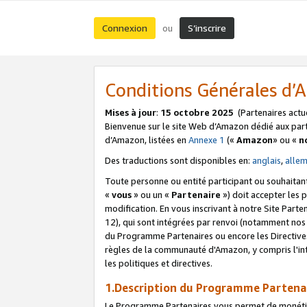
Connexion
S’inscrire
ou
Conditions Générales d
Mises à jour
:
15 octobre 2025
(Partenaires actu
Bienvenue sur le site Web d’Amazon dédié aux part
d’Amazon, listées en
Annexe 1
(«
Amazon
» ou «
n
Des traductions sont disponibles en:
anglais
,
alle
Toute personne ou entité participant ou souhaitan
«
vous
» ou un «
Partenaire
») doit accepter les
modification. En vous inscrivant à notre Site Parte
12), qui sont intégrées par renvoi (notamment no
du Programme Partenaires ou encore les Directive
règles de la communauté d'Amazon, y compris l'int
les politiques et directives.
1.Description du Programme Partena
Le Programme Partenaires vous permet de monétiser 