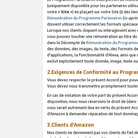
(uniquement disponible pour les partenaires utilis
votre «
Site
») en plaçant sur votre Site (i) des li
Rémunération du Programme Partenaires
(ci-aprè
doivent utiliser correctement les formats spéciaux
Lorsque nos clients cliquent ou interagissent avec
vous pouvez toucher une rémunération au titre du p
dans le Décompte de
Rémunération du Programme
des données, des images, du texte, des formats de 
d’applications, la fonctionnalité d'Alexa, ainsi q
exclut explicitement toute donnée, image, texte ou
2.Exigences de Conformité au Progr
Vous devez respecter le présent Accord pour pouv
Vous devez nous transmettre promptement toutes 
En cas de violation de votre part du présent Accor
disposition, nous nous réservons le droit de (dans
vous serait autrement due en vertu du présent Accor
d’Amazon à demander réparation de tout dommag
3.Clients d’Amazon
Nos clients ne deviennent pas vos clients du fait 