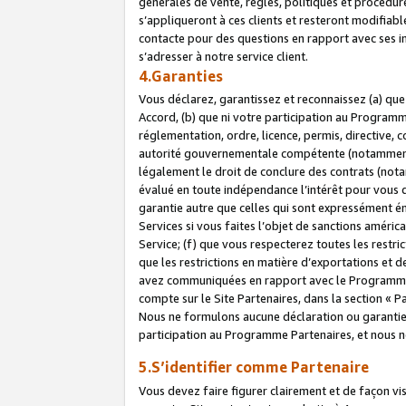
générales de vente, règles, politiques et procédure
s’appliqueront à ces clients et resteront modifiabl
contacte pour des questions en rapport avec ses in
s’adresser à notre service client.
4.Garanties
Vous déclarez, garantissez et reconnaissez (a) qu
Accord, (b) que ni votre participation au Programme
réglementation, ordre, licence, permis, directive,
autorité gouvernementale compétente (notamment le
légalement le droit de conclure des contrats (not
évalué en toute indépendance l’intérêt pour vous 
garantie autre que celles qui sont expressément én
Services si vous faites l’objet de sanctions amér
Service; (f) que vous respecterez toutes les restri
que les restrictions en matière d’exportations et d
avez communiquées en rapport avec le Programme P
compte sur le Site Partenaires, dans la section «
Nous ne formulons aucune déclaration ou garantie
participation au Programme Partenaires, et nous n
5.S’identifier comme Partenaire
Vous devez faire figurer clairement et de façon vi