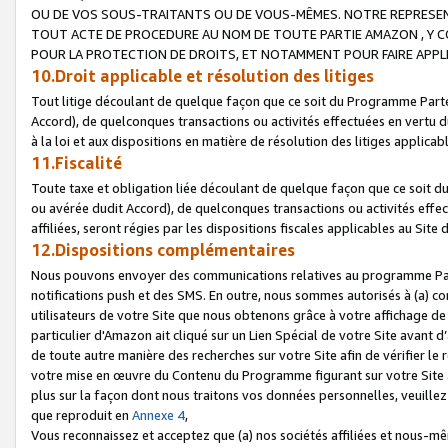
OU DE VOS SOUS-TRAITANTS OU DE VOUS-MÊMES. NOTRE REPRES
TOUT ACTE DE PROCEDURE AU NOM DE TOUTE PARTIE AMAZON , Y CO
POUR LA PROTECTION DE DROITS, ET NOTAMMENT POUR FAIRE APPL
10.Droit applicable et résolution des litiges
Tout litige découlant de quelque façon que ce soit du Programme Parte
Accord), de quelconques transactions ou activités effectuées en vertu d
à la loi et aux dispositions en matière de résolution des litiges applic
11.Fiscalité
Toute taxe et obligation liée découlant de quelque façon que ce soit 
ou avérée dudit Accord), de quelconques transactions ou activités effe
affiliées, seront régies par les dispositions fiscales applicables au Si
12.Dispositions complémentaires
Nous pouvons envoyer des communications relatives au programme Parten
notifications push et des SMS. En outre, nous sommes autorisés à (a) cont
utilisateurs de votre Site que nous obtenons grâce à votre affichage de
particulier d'Amazon ait cliqué sur un Lien Spécial de votre Site avant d
de toute autre manière des recherches sur votre Site afin de vérifier le re
votre mise en œuvre du Contenu du Programme figurant sur votre Site à
plus sur la façon dont nous traitons vos données personnelles, veuille
que reproduit en
Annexe 4
,
Vous reconnaissez et acceptez que (a) nos sociétés affiliées et nous-m