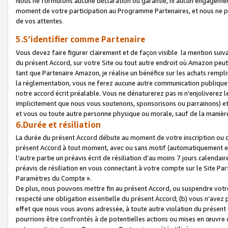
Nous ne formulons aucune déclaration ou garantie, ni aucun engagemen
moment de votre participation au Programme Partenaires, et nous ne p
de vos attentes.
5.S’identifier comme Partenaire
Vous devez faire figurer clairement et de façon visible la mention sui
du présent Accord, sur votre Site ou tout autre endroit où Amazon peut vo
tant que Partenaire Amazon, je réalise un bénéfice sur les achats remplis
la réglementation, vous ne ferez aucune autre communication publique
notre accord écrit préalable. Vous ne dénaturerez pas ni n’enjoliverez 
implicitement que nous vous soutenons, sponsorisons ou parrainons) et v
et vous ou toute autre personne physique ou morale, sauf de la manièr
6.Durée et résiliation
La durée du présent Accord débute au moment de votre inscription ou de
présent Accord à tout moment, avec ou sans motif (automatiquement et sa
l’autre partie un préavis écrit de résiliation d’au moins 7 jours calenda
préavis de résiliation en vous connectant à votre compte sur le Site Par
Paramètres du Compte ».
De plus, nous pouvons mettre fin au présent Accord, ou suspendre votre 
respecté une obligation essentielle du présent Accord; (b) vous n’avez p
effet que nous vous avons adressée, à toute autre violation du présen
pourrions être confrontés à de potentielles actions ou mises en œuvre 