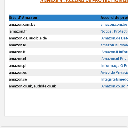
ANNEXE 4 : ACCORD DE PROTECTION 
Site d’ Amazon
Accord de pro
amazon.com.be
amazon.com.be 
amazon.fr
Notice : Protect
amazon.de, audible.de
Amazon.de Date
amazon.ie
amazon.ie Priva
amazon.it
Amazon.it Infor
amazon.nl
Amazon.nl Priva
amazon.pl
Informacja O P
amazon.es
Aviso de Privac
amazon.se
Integritetsmed
amazon.co.uk, audible.co.uk
Amazon.co.uk Pr