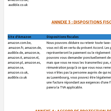
audible.co.uk
ANNEXE 3 : DISPOSITIONS FI
Site d’Amazon
Dispositions fiscales
amazon.com.be,
Nous pouvons déduire ou retenir toute taxe 
amazon.fr, amazon.de,
vous est dû en vertu du présent Accord. Les 
audible.de, amazon.ie,
représenteront le paiement ou le règlement 
amazon.it, amazon.nl,
pouvons vous demander ponctuellement des r
amazon.pl, amazon.es,
mais que vous ne nous les transmettez pas, n
amazon.se,
rémunération jusqu’à ce que vous nous reme
amazon.co.uk,
vous n’êtes pas la personne auprès de qui no
audible.co.uk
au Luxembourg, vous pouvez être légalement 
une facture répondant aux exigences d’une 
paiera la TVA applicable.