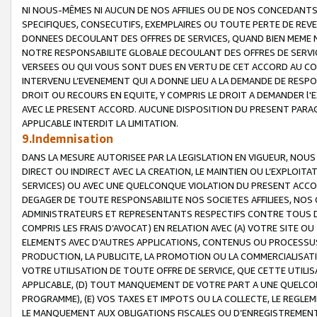
NI NOUS-MÊMES NI AUCUN DE NOS AFFILIES OU DE NOS CONCEDANT
SPECIFIQUES, CONSECUTIFS, EXEMPLAIRES OU TOUTE PERTE DE REVE
DONNEES DECOULANT DES OFFRES DE SERVICES, QUAND BIEN MEME N
NOTRE RESPONSABILITE GLOBALE DECOULANT DES OFFRES DE SERVI
VERSEES OU QUI VOUS SONT DUES EN VERTU DE CET ACCORD AU CO
INTERVENU L’EVENEMENT QUI A DONNE LIEU A LA DEMANDE DE RESP
DROIT OU RECOURS EN EQUITE, Y COMPRIS LE DROIT A DEMANDER l'
AVEC LE PRESENT ACCORD. AUCUNE DISPOSITION DU PRESENT PARAG
APPLICABLE INTERDIT LA LIMITATION.
9.Indemnisation
DANS LA MESURE AUTORISEE PAR LA LEGISLATION EN VIGUEUR, NO
DIRECT OU INDIRECT AVEC LA CREATION, LE MAINTIEN OU L’EXPLOIT
SERVICES) OU AVEC UNE QUELCONQUE VIOLATION DU PRESENT ACCO
DEGAGER DE TOUTE RESPONSABILITE NOS SOCIETES AFFILIEES, NOS 
ADMINISTRATEURS ET REPRESENTANTS RESPECTIFS CONTRE TOUS D
COMPRIS LES FRAIS D’AVOCAT) EN RELATION AVEC (A) VOTRE SITE O
ELEMENTS AVEC D’AUTRES APPLICATIONS, CONTENUS OU PROCESSUS, (
PRODUCTION, LA PUBLICITE, LA PROMOTION OU LA COMMERCIALISAT
VOTRE UTILISATION DE TOUTE OFFRE DE SERVICE, QUE CETTE UTILI
APPLICABLE, (D) TOUT MANQUEMENT DE VOTRE PART A UNE QUELCO
PROGRAMME), (E) VOS TAXES ET IMPOTS OU LA COLLECTE, LE REGLE
LE MANQUEMENT AUX OBLIGATIONS FISCALES OU D’ENREGISTREMENT 