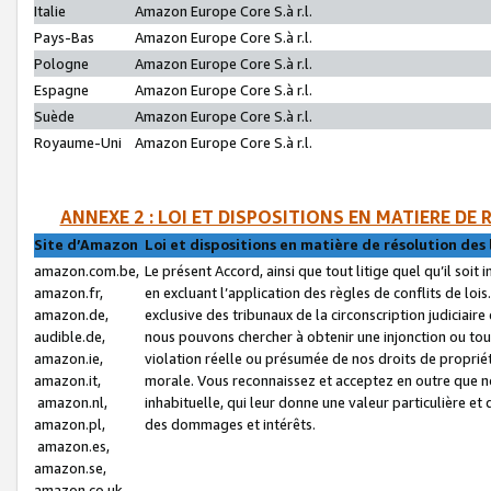
Italie
Amazon Europe Core S.à r.l.
Pays-Bas
Amazon Europe Core S.à r.l.
Pologne
Amazon Europe Core S.à r.l.
Espagne
Amazon Europe Core S.à r.l.
Suède
Amazon Europe Core S.à r.l.
Royaume-Uni
Amazon Europe Core S.à r.l.
ANNEXE 2 : LOI ET DISPOSITIONS EN MATIERE DE
Site d’Amazon
Loi et dispositions en matière de résolution des 
amazon.com.be,
Le présent Accord, ainsi que tout litige quel qu’il soi
amazon.fr,
en excluant l’application des règles de conflits de l
amazon.de,
exclusive des tribunaux de la circonscription judiciai
audible.de,
nous pouvons chercher à obtenir une injonction ou tou
amazon.ie,
violation réelle ou présumée de nos droits de proprié
amazon.it,
morale. Vous reconnaissez et acceptez en outre que n
amazon.nl,
inhabituelle, qui leur donne une valeur particulière 
amazon.pl,
des dommages et intérêts.
amazon.es,
amazon.se,
amazon.co.uk,