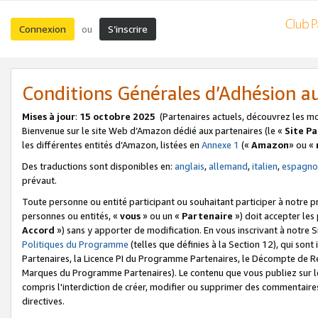
Connexion
S’inscrire
ou
Conditions Générales d’Adhésion 
Mises à jour
:
15 octobre 2025
(Partenaires actuels, découvrez les m
Bienvenue sur le site Web d’Amazon dédié aux partenaires (le «
Site P
les différentes entités d’Amazon, listées en
Annexe 1
(«
Amazon
» ou «
Des traductions sont disponibles en:
anglais
,
allemand
,
italien
,
espagno
prévaut.
Toute personne ou entité participant ou souhaitant participer à notre 
personnes ou entités, «
vous
» ou un «
Partenaire
») doit accepter le
Accord
») sans y apporter de modification. En vous inscrivant à notre Si
Politiques du Programme
(telles que définies à la Section 12), qui so
Partenaires, la Licence PI du Programme Partenaires, le Décompte de 
Marques du Programme Partenaires). Le contenu que vous publiez sur l
compris l'interdiction de créer, modifier ou supprimer des commentaires
directives.