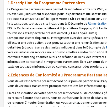
1.Description du Programme Partenaires
Le Programme Partenaires vous permet de monétiser votre site Web, vos 
l'Alexa skill (uniquement disponible pour les partenaires utilisant un 
Produits sur amazon.co.uk) (ci-après votre «
Site
») en plaçant sur votr
la localisation, tout autre site inclus dans le Décompte de
Rémunération
l'ID de Partenaire au sein de l'Alexa skill (via l'Alexa Shopping Kit). Le
fournissons et respecter le présent Accord («
Liens Spéciaux
»).
Lorsque nos clients cliquent ou interagissent avec des Liens Spéciaux p
effectuer une autre action, vous pouvez toucher une rémunération au ti
détaillées (et sous réserve des limites indiquées) dans le Décompte de
vers ces articles ou services, nous pouvons mettre à votre disposition d
contenus marketing et autres outils de création de liens, des interfaces
informations concernant le Programme Partenaires (le «
Contenu du 
texte ou tout autre information ou contenu concernant des produits prop
2.Exigences de Conformité au Programme Partenair
Vous devez respecter le présent Accord pour pouvoir participer au Pr
Vous devez nous transmettre promptement toutes les informations que
En cas de violation de votre part du présent Accord ou de conditions g
ou recours à notre disposition, nous nous réservons le droit de (dans 
de renoncer à) toute rémunération qui vous serait autrement due en ver