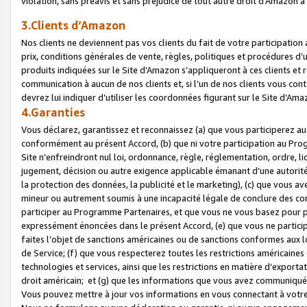
violation, sans préavis et sans préjudice de tout autre droit d’Amazo
3.Clients d’Amazon
Nos clients ne deviennent pas vos clients du fait de votre participati
prix, conditions générales de vente, règles, politiques et procédures d’u
produits indiquées sur le Site d’Amazon s’appliqueront à ces clients et
communication à aucun de nos clients et, si l’un de nos clients vous co
devrez lui indiquer d’utiliser les coordonnées figurant sur le Site d’Ama
4.Garanties
Vous déclarez, garantissez et reconnaissez (a) que vous participerez a
conformément au présent Accord, (b) que ni votre participation au Prog
Site n’enfreindront nul loi, ordonnance, règle, réglementation, ordre, li
jugement, décision ou autre exigence applicable émanant d’une autori
la protection des données, la publicité et le marketing), (c) que vous 
mineur ou autrement soumis à une incapacité légale de conclure des con
participer au Programme Partenaires, et que vous ne vous basez pour pr
expressément énoncées dans le présent Accord, (e) que vous ne particip
faites l’objet de sanctions américaines ou de sanctions conformes aux 
de Service; (f) que vous respecterez toutes les restrictions américaines
technologies et services, ainsi que les restrictions en matière d’exporta
droit américain; et (g) que les informations que vous avez communiqué
Vous pouvez mettre à jour vos informations en vous connectant à votre