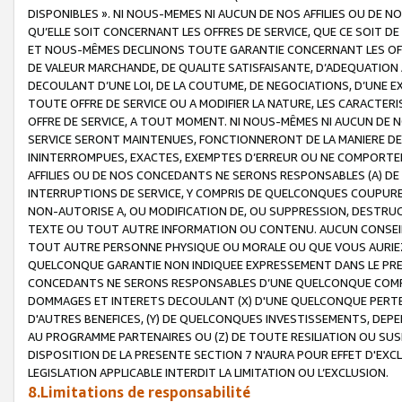
DISPONIBLES ». NI NOUS-MEMES NI AUCUN DE NOS AFFILIES OU D
QU’ELLE SOIT CONCERNANT LES OFFRES DE SERVICE, QUE CE SOIT DE
ET NOUS-MÊMES DECLINONS TOUTE GARANTIE CONCERNANT LES OFFRE
DE VALEUR MARCHANDE, DE QUALITE SATISFAISANTE, D’ADEQUATION
DECOULANT D’UNE LOI, DE LA COUTUME, DE NEGOCIATIONS, D’UNE
TOUTE OFFRE DE SERVICE OU A MODIFIER LA NATURE, LES CARACTERI
OFFRE DE SERVICE, A TOUT MOMENT. NI NOUS-MÊMES NI AUCUN DE 
SERVICE SERONT MAINTENUES, FONCTIONNERONT DE LA MANIERE DECR
ININTERROMPUES, EXACTES, EXEMPTES D’ERREUR OU NE COMPORT
AFFILIES OU DE NOS CONCEDANTS NE SERONS RESPONSABLES (A) DE
INTERRUPTIONS DE SERVICE, Y COMPRIS DE QUELCONQUES COUPURE
NON-AUTORISE A, OU MODIFICATION DE, OU SUPPRESSION, DESTRUC
TEXTE OU TOUT AUTRE INFORMATION OU CONTENU. AUCUN CONSEIL 
TOUT AUTRE PERSONNE PHYSIQUE OU MORALE OU QUE VOUS AURIEZ 
QUELCONQUE GARANTIE NON INDIQUEE EXPRESSEMENT DANS LE PRES
CONCEDANTS NE SERONS RESPONSABLES D’UNE QUELCONQUE COM
DOMMAGES ET INTERETS DECOULANT (X) D'UNE QUELCONQUE PERTE D
D'AUTRES BENEFICES, (Y) DE QUELCONQUES INVESTISSEMENTS, DEP
AU PROGRAMME PARTENAIRES OU (Z) DE TOUTE RESILIATION OU SU
DISPOSITION DE LA PRESENTE SECTION 7 N'AURA POUR EFFET D'EXC
LEGISLATION APPLICABLE INTERDIT LA LIMITATION OU L’EXCLUSION.
8.Limitations de responsabilité