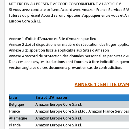
METTRE FIN AU PRESENT ACCORD CONFORMEMENT A L’ARTICLE 6.
Si vous avez conclu le présent Accord avec Amazon France Services SAS 
futures du présent Accord seront réputées s’appliquer entre vous et 
Europe Core S.à r.l.
Annexe 1 :Entité d’Amazon et Site d’Amazon par lieu
Annexe 2 :Loi et dispositions en matière de résolution des litiges appli
Annexe 3 :Disposition fiscale applicable aux Sites d’Amazon
Annexe 4 :Accord de protection des données personnelles par Sites d
Dans ces annexes, les traductions sont fournies à titre indicatif uniquem
version anglaise de ces documents prévaut en cas de contradiction.
ANNEXE 1 : ENTITE D’A
Lieu
Entité d’Amazon
Belgique
Amazon Europe Core S.à r.l.
France
Amazon Europe Core S.à r.l.(ou Amazon France Services 
Allemagne
Amazon Europe Core S.à r.l.
Irlande
Amazon Europe Core S.à r.l.