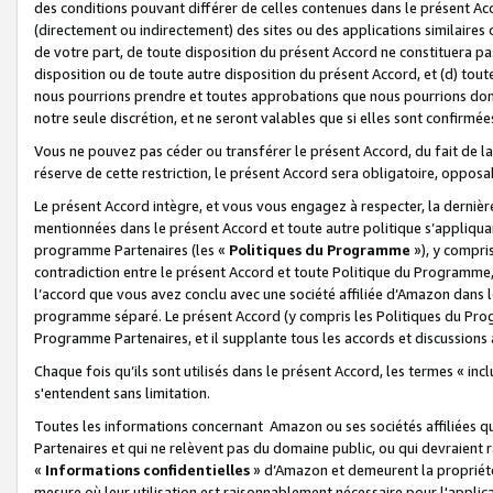
des conditions pouvant différer de celles contenues dans le présent Ac
(directement ou indirectement) des sites ou des applications similaires o
de votre part, de toute disposition du présent Accord ne constituera pa
disposition ou de toute autre disposition du présent Accord, et (d) tou
nous pourrions prendre et toutes approbations que nous pourrions donn
notre seule discrétion, et ne seront valables que si elles sont confirmée
Vous ne pouvez pas céder ou transférer le présent Accord, du fait de la 
réserve de cette restriction, le présent Accord sera obligatoire, opposab
Le présent Accord intègre, et vous vous engagez à respecter, la dernière 
mentionnées dans le présent Accord et toute autre politique s’appliqua
programme Partenaires (les «
Politiques du Programme
»), y compri
contradiction entre le présent Accord et toute Politique du Programme, 
l’accord que vous avez conclu avec une société affiliée d’Amazon dans 
programme séparé. Le présent Accord (y compris les Politiques du Progr
Programme Partenaires, et il supplante tous les accords et discussions 
Chaque fois qu’ils sont utilisés dans le présent Accord, les termes « in
s'entendent sans limitation.
Toutes les informations concernant Amazon ou ses sociétés affiliées 
Partenaires et qui ne relèvent pas du domaine public, ou qui devraient
«
Informations confidentielles
» d’Amazon et demeurent la propriété 
mesure où leur utilisation est raisonnablement nécessaire pour l'appli