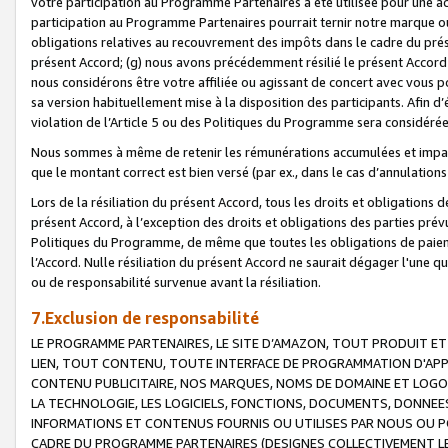
votre participation au Programme Partenaires a été utilisée pour une ac
participation au Programme Partenaires pourrait ternir notre marque ou
obligations relatives au recouvrement des impôts dans le cadre du prése
présent Accord; (g) nous avons précédemment résilié le présent Accord
nous considérons être votre affiliée ou agissant de concert avec vous 
sa version habituellement mise à la disposition des participants. Afin d’é
violation de l’Article 5 ou des Politiques du Programme sera considéré
Nous sommes à même de retenir les rémunérations accumulées et impayée
que le montant correct est bien versé (par ex., dans le cas d’annulations
Lors de la résiliation du présent Accord, tous les droits et obligations 
présent Accord, à l’exception des droits et obligations des parties prévus
Politiques du Programme, de même que toutes les obligations de paiement
l’Accord. Nulle résiliation du présent Accord ne saurait dégager l'une 
ou de responsabilité survenue avant la résiliation.
7.Exclusion de responsabilité
LE PROGRAMME PARTENAIRES, LE SITE D’AMAZON, TOUT PRODUIT ET 
LIEN, TOUT CONTENU, TOUTE INTERFACE DE PROGRAMMATION D'APP
CONTENU PUBLICITAIRE, NOS MARQUES, NOMS DE DOMAINE ET LOGOS
LA TECHNOLOGIE, LES LOGICIELS, FONCTIONS, DOCUMENTS, DONNEES
INFORMATIONS ET CONTENUS FOURNIS OU UTILISES PAR NOUS OU P
CADRE DU PROGRAMME PARTENAIRES (DESIGNES COLLECTIVEMENT LE