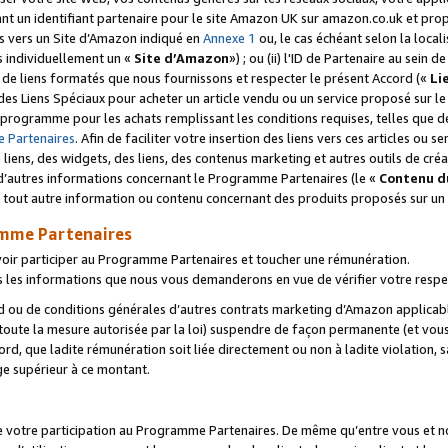
ant un identifiant partenaire pour le site Amazon UK sur amazon.co.uk et pro
ens vers un Site d’Amazon indiqué en
Annexe 1
ou, le cas échéant selon la local
s individuellement un «
Site d’Amazon
») ; ou (ii) l'ID de Partenaire au sein de
 de liens formatés que nous fournissons et respecter le présent Accord («
Li
 des Liens Spéciaux pour acheter un article vendu ou un service proposé sur l
rogramme pour les achats remplissant les conditions requises, telles que dét
 Partenaires
. Afin de faciliter votre insertion des liens vers ces articles ou
liens, des widgets, des liens, des contenus marketing et autres outils de cré
ue d’autres informations concernant le Programme Partenaires (le «
Contenu d
 tout autre information ou contenu concernant des produits proposés sur un s
amme Partenaires
oir participer au Programme Partenaires et toucher une rémunération.
les informations que nous vous demanderons en vue de vérifier votre respe
d ou de conditions générales d’autres contrats marketing d’Amazon applicable
 toute la mesure autorisée par la loi) suspendre de façon permanente (et vou
d, que ladite rémunération soit liée directement ou non à ladite violation, s
e supérieur à ce montant.
de votre participation au Programme Partenaires. De même qu’entre vous et nou