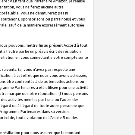
ière : « En tant que Partenaire Amazon, je réalise
mentation, vous ne ferez aucune autre
 préalable. Vous ne dénaturerez pas ni
s soutenons, sponsorisons ou parrainons) et vous
orale, sauf de la manière expressément autorisée
 nous pouvons, mettre fin au présent Accord à tout
à l’autre partie un préavis écrit de résiliation
ésiliation en vous connectant à votre compte sur le
 suivants: (a) vous n’avez pas respecté une
fication à cet effet que nous vous avons adressée,
ns être confrontés à de potentielles actions ou
gramme Partenaires a été utilisée pour une activité
notre marque ou notre réputation; (f) nous pensons
des activités menées par l’une ou l’autre des
 égard ou à l'égard de toute autre personne que
u Programme Partenaires dans sa version
 précède, toute violation de l’Article 5 ou des
 résiliation pour nous assurer que le montant