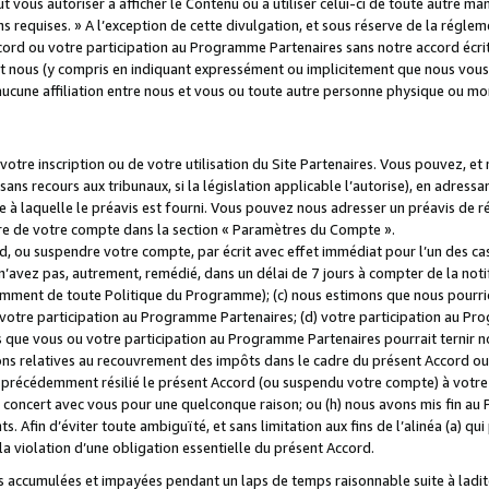
 vous autoriser à afficher le Contenu ou à utiliser celui-ci de toute autre man
ns requises. » A l’exception de cette divulgation, et sous réserve de la régle
rd ou votre participation au Programme Partenaires sans notre accord écrit
s et nous (y compris en indiquant expressément ou implicitement que nous vou
d'aucune affiliation entre nous et vous ou toute autre personne physique ou m
tre inscription ou de votre utilisation du Site Partenaires. Vous pouvez, et
 recours aux tribunaux, si la législation applicable l’autorise), en adressant 
e à laquelle le préavis est fourni. Vous pouvez nous adresser un préavis de r
ture de votre compte dans la section « Paramètres du Compte ».
, ou suspendre votre compte, par écrit avec effet immédiat pour l’un des cas
 n’avez pas, autrement, remédié, dans un délai de 7 jours à compter de la noti
tamment de toute Politique du Programme); (c) nous estimons que nous pourrio
votre participation au Programme Partenaires; (d) votre participation au Pro
ns que vous ou votre participation au Programme Partenaires pourrait ternir 
ons relatives au recouvrement des impôts dans le cadre du présent Accord ou 
s précédemment résilié le présent Accord (ou suspendu votre compte) à votre
de concert avec vous pour une quelconque raison; ou (h) nous avons mis fin a
. Afin d’éviter toute ambiguïté, et sans limitation aux fins de l’alinéa (a) qui
violation d’une obligation essentielle du présent Accord.
accumulées et impayées pendant un laps de temps raisonnable suite à ladite