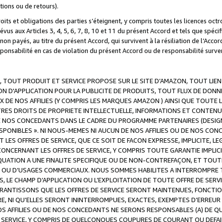
ations ou de retours).
droits et obligations des parties s’éteignent, y compris toutes les licences oc
révus aux Articles 3, 4, 5, 6, 7, 8, 10 et 11 du présent Accord et tels que sp
n payés, au titre du présent Accord, qui survivent à la résiliation de l’Accord
onsabilité en cas de violation du présent Accord ou de responsabilité survenu
, TOUT PRODUIT ET SERVICE PROPOSE SUR LE SITE D’AMAZON, TOUT LIEN
 D'APPLICATION POUR LA PUBLICITE DE PRODUITS, TOUT FLUX DE DONN
DE NOS AFFILIES (Y COMPRIS LES MARQUES AMAZON ) AINSI QUE TOUTE L
RES DROITS DE PROPRIETE INTELLECTUELLE, INFORMATIONS ET CONTENU
DE NOS CONCEDANTS DANS LE CADRE DU PROGRAMME PARTENAIRES (DESIG
E DISPONIBLES ». NI NOUS-MEMES NI AUCUN DE NOS AFFILIES OU DE NOS
LES OFFRES DE SERVICE, QUE CE SOIT DE FACON EXPRESSE, IMPLICITE, L
CERNANT LES OFFRES DE SERVICE, Y COMPRIS TOUTE GARANTIE IMPLICIT
QUATION A UNE FINALITE SPECIFIQUE OU DE NON-CONTREFAÇON, ET TOUTE
 OU D’USAGES COMMERCIAUX. NOUS SOMMES HABILITES A INTERROMPRE TO
S, LE CHAMP D’APPLICATION OU L’EXPLOITATION DE TOUTE OFFRE DE SER
ARANTISSONS QUE LES OFFRES DE SERVICE SERONT MAINTENUES, FONCTIO
ERE, NI QU’ELLES SERONT ININTERROMPUES, EXACTES, EXEMPTES D’ER
S AFFILIES OU DE NOS CONCEDANTS NE SERONS RESPONSABLES (A) DE QU
E SERVICE, Y COMPRIS DE QUELCONQUES COUPURES DE COURANT OU DEFAI