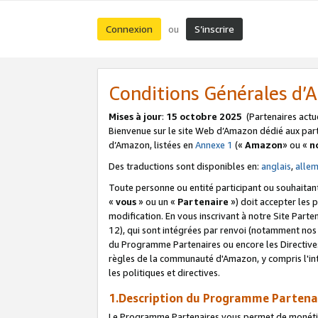
Connexion
S’inscrire
ou
Conditions Générales d
Mises à jour
:
15 octobre 2025
(Partenaires actu
Bienvenue sur le site Web d’Amazon dédié aux part
d’Amazon, listées en
Annexe 1
(«
Amazon
» ou «
n
Des traductions sont disponibles en:
anglais
,
alle
Toute personne ou entité participant ou souhaitan
«
vous
» ou un «
Partenaire
») doit accepter les
modification. En vous inscrivant à notre Site Parte
12), qui sont intégrées par renvoi (notamment no
du Programme Partenaires ou encore les Directive
règles de la communauté d'Amazon, y compris l'int
les politiques et directives.
1.Description du Programme Partena
Le Programme Partenaires vous permet de monétiser 