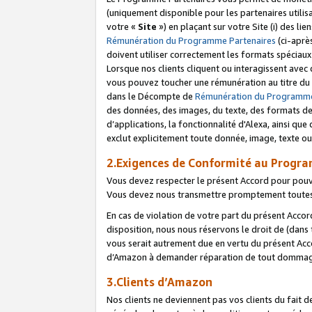
(uniquement disponible pour les partenaires utilis
votre «
Site
») en plaçant sur votre Site (i) des li
Rémunération du Programme Partenaires
(ci-aprè
doivent utiliser correctement les formats spéciaux
Lorsque nos clients cliquent ou interagissent avec
vous pouvez toucher une rémunération au titre du p
dans le Décompte de
Rémunération du Programme
des données, des images, du texte, des formats de 
d’applications, la fonctionnalité d'Alexa, ainsi q
exclut explicitement toute donnée, image, texte ou
2.Exigences de Conformité au Progr
Vous devez respecter le présent Accord pour pouv
Vous devez nous transmettre promptement toutes 
En cas de violation de votre part du présent Accor
disposition, nous nous réservons le droit de (dans
vous serait autrement due en vertu du présent Accor
d’Amazon à demander réparation de tout dommag
3.Clients d’Amazon
Nos clients ne deviennent pas vos clients du fait 