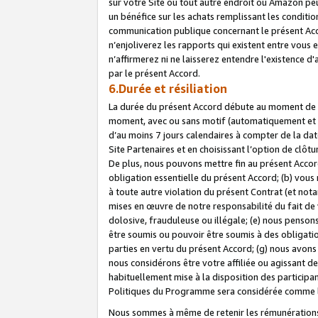
sur votre Site ou tout autre endroit où Amazon peut
un bénéfice sur les achats remplissant les conditio
communication publique concernant le présent Acco
n’enjoliverez les rapports qui existent entre vou
n’affirmerez ni ne laisserez entendre l'existence 
par le présent Accord.
6.Durée et résiliation
La durée du présent Accord débute au moment de vo
moment, avec ou sans motif (automatiquement et sans
d’au moins 7 jours calendaires à compter de la dat
Site Partenaires et en choisissant l’option de clô
De plus, nous pouvons mettre fin au présent Accord
obligation essentielle du présent Accord; (b) vous
à toute autre violation du présent Contrat (et no
mises en œuvre de notre responsabilité du fait de 
dolosive, frauduleuse ou illégale; (e) nous penso
être soumis ou pouvoir être soumis à des obligati
parties en vertu du présent Accord; (g) nous avon
nous considérons être votre affiliée ou agissant 
habituellement mise à la disposition des participants
Politiques du Programme sera considérée comme la 
Nous sommes à même de retenir les rémunérations 