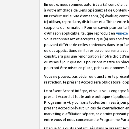
En outre, nous sommes autorisés à (a) contrôler, en
à votre affichage de Liens Spéciaux et de Contenu d
un Produit sur le Site d’Amazon), (b) évaluer, contr
(c) utiliser, reproduire, distribuer et afficher vo
supports de formation. Pour en savoir plus sur la
d’Amazon applicable, tel que reproduit en
Annexe
Vous reconnaissez et acceptez que (a) nos sociétés
pouvant différer de celles contenues dans le prése
ou des applications similaires ou concurrents avec 
constituera pas une renonciation à notre droit d’im
ou mises à jour que nous pourrions mettre en pla
pourront être mises en place, prises ou données à n
Vous ne pouvez pas céder ou transférer le présent 
restriction, le présent Accord sera obligatoire, op
Le présent Accord intègre, et vous vous engagez à r
présent Accord et toute autre politique s’appliqu
Programme
»), y compris toutes les mises à jour
présent Accord prévaut. En cas de contradiction e
marketing d’affiliation séparé, ce dernier prévaut
entre vous et nous concernant le Programme Partena
Chaque fois qu’ils sont utilisés dans le présent Ac