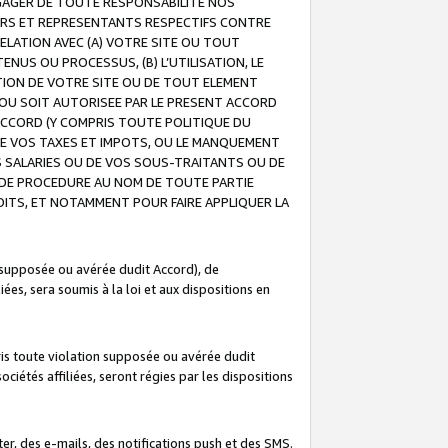
GAGER DE TOUTE RESPONSABILITE NOS
EURS ET REPRESENTANTS RESPECTIFS CONTRE
ELATION AVEC (A) VOTRE SITE OU TOUT
ENUS OU PROCESSUS, (B) L’UTILISATION, LE
ATION DE VOTRE SITE OU DE TOUT ELEMENT
E OU SOIT AUTORISEE PAR LE PRESENT ACCORD
ACCORD (Y COMPRIS TOUTE POLITIQUE DU
DE VOS TAXES ET IMPOTS, OU LE MANQUEMENT
OS SALARIES OU DE VOS SOUS-TRAITANTS OU DE
DE PROCEDURE AU NOM DE TOUTE PARTIE
OITS, ET NOTAMMENT POUR FAIRE APPLIQUER LA
 supposée ou avérée dudit Accord), de
ées, sera soumis à la loi et aux dispositions en
is toute violation supposée ou avérée dudit
iétés affiliées, seront régies par les dispositions
r, des e-mails, des notifications push et des SMS.