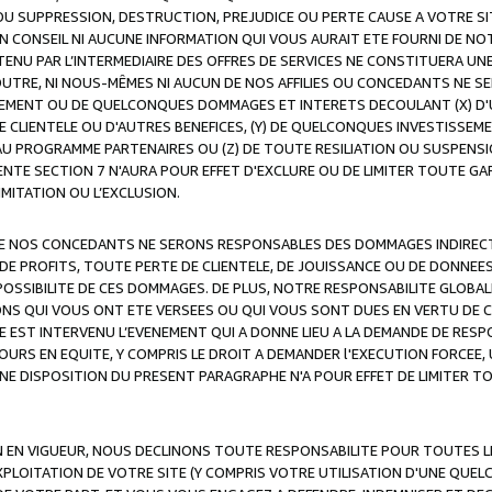
OU SUPPRESSION, DESTRUCTION, PREJUDICE OU PERTE CAUSE A VOTRE SI
 CONSEIL NI AUCUNE INFORMATION QUI VOUS AURAIT ETE FOURNI DE N
ENU PAR L’INTERMEDIAIRE DES OFFRES DE SERVICES NE CONSTITUERA U
OUTRE, NI NOUS-MÊMES NI AUCUN DE NOS AFFILIES OU CONCEDANTS NE
MENT OU DE QUELCONQUES DOMMAGES ET INTERETS DECOULANT (X) D'
DE CLIENTELE OU D'AUTRES BENEFICES, (Y) DE QUELCONQUES INVESTISS
 AU PROGRAMME PARTENAIRES OU (Z) DE TOUTE RESILIATION OU SUSPENS
ENTE SECTION 7 N'AURA POUR EFFET D'EXCLURE OU DE LIMITER TOUTE G
IMITATION OU L’EXCLUSION.
 DE NOS CONCEDANTS NE SERONS RESPONSABLES DES DOMMAGES INDIRECTS
DE PROFITS, TOUTE PERTE DE CLIENTELE, DE JOUISSANCE OU DE DONNEE
POSSIBILITE DE CES DOMMAGES. DE PLUS, NOTRE RESPONSABILITE GLOBA
ONS QUI VOUS ONT ETE VERSEES OU QUI VOUS SONT DUES EN VERTU DE
 EST INTERVENU L’EVENEMENT QUI A DONNE LIEU A LA DEMANDE DE RESP
OURS EN EQUITE, Y COMPRIS LE DROIT A DEMANDER l'EXECUTION FORCEE
UNE DISPOSITION DU PRESENT PARAGRAPHE N'A POUR EFFET DE LIMITER T
ON EN VIGUEUR, NOUS DECLINONS TOUTE RESPONSABILITE POUR TOUTES 
’EXPLOITATION DE VOTRE SITE (Y COMPRIS VOTRE UTILISATION D'UNE QUE