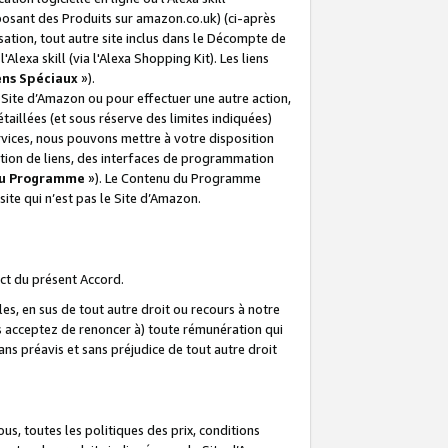
posant des Produits sur amazon.co.uk) (ci-après
isation, tout autre site inclus dans le Décompte de
 l'Alexa skill (via l'Alexa Shopping Kit). Les liens
ens Spéciaux
»).
e Site d’Amazon ou pour effectuer une autre action,
aillées (et sous réserve des limites indiquées)
 services, nous pouvons mettre à votre disposition
ation de liens, des interfaces de programmation
u Programme
»). Le Contenu du Programme
ite qui n’est pas le Site d’Amazon.
ct du présent Accord.
s, en sus de tout autre droit ou recours à notre
s acceptez de renoncer à) toute rémunération qui
ans préavis et sans préjudice de tout autre droit
s, toutes les politiques des prix, conditions