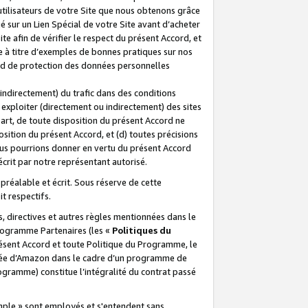
 utilisateurs de votre Site que nous obtenons grâce
é sur un Lien Spécial de votre Site avant d’acheter
te afin de vérifier le respect du présent Accord, et
te à titre d’exemples de bonnes pratiques sur nos
ord de protection des données personnelles
indirectement) du trafic dans des conditions
exploiter (directement ou indirectement) des sites
 part, de toute disposition du présent Accord ne
osition du présent Accord, et (d) toutes précisions
ous pourrions donner en vertu du présent Accord
écrit par notre représentant autorisé.
préalable et écrit. Sous réserve de cette
it respectifs.
s, directives et autres règles mentionnées dans le
programme Partenaires (les «
Politiques du
résent Accord et toute Politique du Programme, le
iliée d’Amazon dans le cadre d’un programme de
ogramme) constitue l’intégralité du contrat passé
xemple » sont employés et s'entendent sans