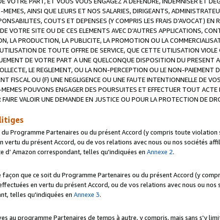
 VOTRE PART, ET VOUS VOUS ENGAGEZ A DEFENDRE, INDEMNISER ET DE
-MEMES, AINSI QUE LEURS ET NOS SALARIES, DIRIGEANTS, ADMINISTRAT
NSABILITES, COUTS ET DEPENSES (Y COMPRIS LES FRAIS D’AVOCAT) EN R
 DE VOTRE SITE OU DE CES ELEMENTS AVEC D’AUTRES APPLICATIONS, CONT
ON, LA PRODUCTION, LA PUBLICITE, LA PROMOTION OU LA COMMERCIALIS
UTILISATION DE TOUTE OFFRE DE SERVICE, QUE CETTE UTILISATION VIOL
NQUEMENT DE VOTRE PART A UNE QUELCONQUE DISPOSITION DU PRESENT 
COLLECTE, LE REGLEMENT, OU LA NON-PERCEPTION OU LE NON-PAIEMENT 
NT FISCAL OU (F) UNE NEGLIGENCE OU UNE FAUTE INTENTIONNELLE DE V
MEMES POUVONS ENGAGER DES POURSUITES ET EFFECTUER TOUT ACTE 
 FAIRE VALOIR UNE DEMANDE EN JUSTICE OU POUR LA PROTECTION DE DR
litiges
t du Programme Partenaires ou du présent Accord (y compris toute violation
 vertu du présent Accord, ou de vos relations avec nous ou nos sociétés affili
ite d’ Amazon correspondant, telles qu'indiquées en
Annexe 2
.
e façon que ce soit du Programme Partenaires ou du présent Accord (y compr
ffectuées en vertu du présent Accord, ou de vos relations avec nous ou nos soc
nt, telles qu'indiquées en
Annexe 3
.
 au programme Partenaires de temps à autre, y compris, mais sans s'y limite