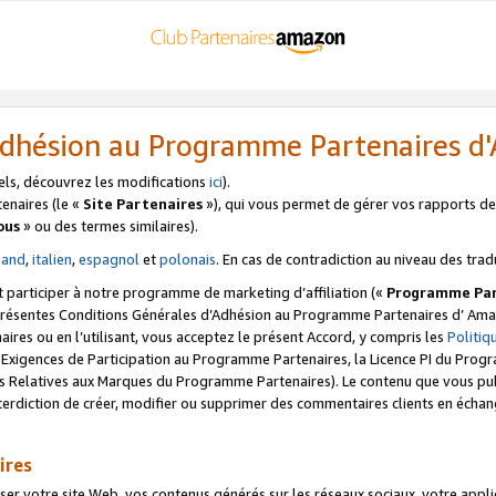
’Adhésion au Programme Partenaires 
els, découvrez les modifications
ici
).
enaires (le «
Site Partenaires
»), qui vous permet de gérer vos rapports de 
ous
» ou des termes similaires).
mand
,
italien
,
espagnol
et
polonais
. En cas de contradiction au niveau des trad
t participer à notre programme de marketing d’affiliation («
Programme Par
 présentes Conditions Générales d’Adhésion au Programme Partenaires d’ Ama
naires ou en l’utilisant, vous acceptez le présent Accord, y compris les
Politi
s Exigences de Participation au Programme Partenaires, la Licence PI du Pr
s Relatives aux Marques du Programme Partenaires). Le contenu que vous publ
erdiction de créer, modifier ou supprimer des commentaires clients en échan
ires
votre site Web, vos contenus générés sur les réseaux sociaux, votre applicati