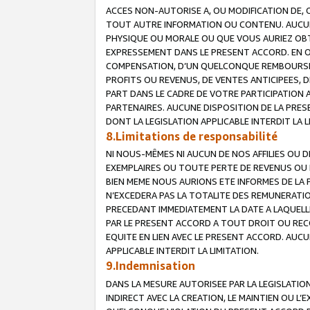
ACCES NON-AUTORISE A, OU MODIFICATION DE, 
TOUT AUTRE INFORMATION OU CONTENU. AUCUN
PHYSIQUE OU MORALE OU QUE VOUS AURIEZ OBT
EXPRESSEMENT DANS LE PRESENT ACCORD. EN 
COMPENSATION, D’UN QUELCONQUE REMBOURSE
PROFITS OU REVENUS, DE VENTES ANTICIPEES, 
PART DANS LE CADRE DE VOTRE PARTICIPATION
PARTENAIRES. AUCUNE DISPOSITION DE LA PRES
DONT LA LEGISLATION APPLICABLE INTERDIT LA L
8.Limitations de responsabilité
NI NOUS-MÊMES NI AUCUN DE NOS AFFILIES OU
EXEMPLAIRES OU TOUTE PERTE DE REVENUS OU 
BIEN MEME NOUS AURIONS ETE INFORMES DE LA 
N’EXCEDERA PAS LA TOTALITE DES REMUNERATI
PRECEDANT IMMEDIATEMENT LA DATE A LAQUELLE
PAR LE PRESENT ACCORD A TOUT DROIT OU REC
EQUITE EN LIEN AVEC LE PRESENT ACCORD. AUC
APPLICABLE INTERDIT LA LIMITATION.
9.Indemnisation
DANS LA MESURE AUTORISEE PAR LA LEGISLATI
INDIRECT AVEC LA CREATION, LE MAINTIEN OU L