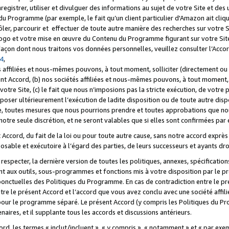
registrer, utiliser et divulguer des informations au sujet de votre Site et des
u Programme (par exemple, le fait qu’un client particulier d'Amazon ait cliqu
ôler, parcourir et effectuer de toute autre manière des recherches sur votre Si
tre logo et votre mise en œuvre du Contenu du Programme figurant sur votre Si
 façon dont nous traitons vos données personnelles, veuillez consulter l’Acc
 4
,
 affiliées et nous-mêmes pouvons, à tout moment, solliciter (directement ou 
nt Accord, (b) nos sociétés affiliées et nous-mêmes pouvons, à tout moment, 
votre Site, (c) le fait que nous n’imposions pas la stricte exécution, de votre
poser ultérieurement l’exécution de ladite disposition ou de toute autre disp
ce, toutes mesures que nous pourrions prendre et toutes approbations que n
otre seule discrétion, et ne seront valables que si elles sont confirmées par 
Accord, du fait de la loi ou pour toute autre cause, sans notre accord exprès 
posable et exécutoire à l’égard des parties, de leurs successeurs et ayants dro
especter, la dernière version de toutes les politiques, annexes, spécification
ant aux outils, sous-programmes et fonctions mis à votre disposition par le 
 ponctuelles des Politiques du Programme. En cas de contradiction entre le p
ntre le présent Accord et l’accord que vous avez conclu avec une société aff
 pour le programme séparé. Le présent Accord (y compris les Politiques du Pr
ires, et il supplante tous les accords et discussions antérieurs.
cord, les termes « inclut/incluent », « y compris », « notamment » et « par e