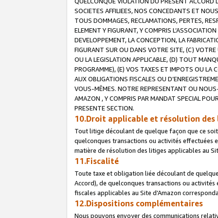
QUELCONQUE VIOLATION DU PRESENT ACCORD DE
SOCIETES AFFILIEES, NOS CONCEDANTS ET NOUS
TOUS DOMMAGES, RECLAMATIONS, PERTES, RESPO
ELEMENT Y FIGURANT, Y COMPRIS L’ASSOCIATION
DEVELOPPEMENT, LA CONCEPTION, LA FABRICATI
FIGURANT SUR OU DANS VOTRE SITE, (C) VOTRE 
OU LA LEGISLATION APPLICABLE, (D) TOUT MA
PROGRAMME), (E) VOS TAXES ET IMPOTS OU LA 
AUX OBLIGATIONS FISCALES OU D’ENREGISTREME
VOUS-MÊMES. NOTRE REPRESENTANT OU NOUS-
AMAZON , Y COMPRIS PAR MANDAT SPECIAL POUR
PRESENTE SECTION.
10.Droit applicable et résolution des 
Tout litige découlant de quelque façon que ce soi
quelconques transactions ou activités effectuées en
matière de résolution des litiges applicables au S
11.Fiscalité
Toute taxe et obligation liée découlant de quelqu
Accord), de quelconques transactions ou activités e
fiscales applicables au Site d’Amazon corresponda
12.Dispositions complémentaires
Nous pouvons envoyer des communications relatives