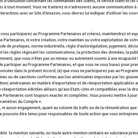
s d’utilisation concernant les commandes des clients, le service client et les
es à tout moment. Vous ne traiterez ni n'adresserez aucune communication à au
teractions avec un Site d’Amazon, vous devrez lui indiquer d’utiliser les coo
e vous participerez au Programme Partenaires et créerez, maintiendrez et ex
 Partenaires, ni votre création, votre maintien ou votre exploitation de votre
 code de pratiques, norme industrielle, règle d’autorégulation, jugement, déc
s règles régissant les communications, la protection des données, la public
amment, que vous n’êtes pas un mineur ou autrement soumis à une incapacité l
de participer au Programme Partenaires, et que vous ne vous basez pour pren
oncées dans le présent Accord, (e) que vous ne participerez pas au Programme
icaines ou de sanctions conformes aux lois américaines imposées par les gouv
ctions américaines en matière d’exportation et de réexportation applicables aux
e réexportation édictées ailleurs qu’aux Etats-Unis et compatibles avec le dr
artenaires sont toujours exactes et complètes. Vous pouvez mettre à jour 
 Paramètres du Compte ».
, ni aucun engagement, quant au volume du trafic ou de la rémunération qu
e pouvons être tenus pour responsables de toute action que vous entreprend
sible la mention suivante, ou toute autre mention similaire en substance pré