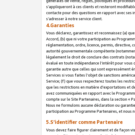
générales de vente, règles, politiques et procédure
s’appliqueront à ces clients et resteront modifiabl
contacte pour des questions en rapport avec ses in
s’adresser à notre service client.
4.Garanties
Vous déclarez, garantissez et reconnaissez (a) qu
Accord, (b) que ni votre participation au Programme
réglementation, ordre, licence, permis, directive,
autorité gouvernementale compétente (notamment le
légalement le droit de conclure des contrats (not
évalué en toute indépendance l’intérêt pour vous 
garantie autre que celles qui sont expressément én
Services si vous faites l’objet de sanctions amér
Service; (f) que vous respecterez toutes les restri
que les restrictions en matière d’exportations et d
avez communiquées en rapport avec le Programme P
compte sur le Site Partenaires, dans la section «
Nous ne formulons aucune déclaration ou garantie
participation au Programme Partenaires, et nous n
5.S’identifier comme Partenaire
Vous devez faire figurer clairement et de façon vi