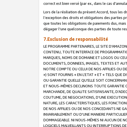
correct est bien versé (par ex., dans le cas d’annul
Lors de la résiliation du présent Accord, tous les 
l’exception des droits et obligations des parties p
que toutes les obligations de paiements dus, mais no
dégager l'une quelconque des parties de toute resp
7.Exclusion de responsabilité
LE PROGRAMME PARTENAIRES, LE SITE D’AMAZON
CONTENU, TOUTE INTERFACE DE PROGRAMMATION
MARQUES, NOMS DE DOMAINE ET LOGOS OU CEUX 
DOCUMENTS, DONNEES, IMAGES, TEXTES ET AUT
NOTRE COMPTE OU CELUI DE NOS AFFILIES OU 
») SONT FOURNIS « EN L’ETAT » ET « TELS QU
OU GARANTIE QUELLE QU’ELLE SOIT CONCERNANT 
ET NOUS-MÊMES DECLINONS TOUTE GARANTIE CON
MARCHANDE, DE QUALITE SATISFAISANTE, D’ADE
COUTUME, DE NEGOCIATIONS, D’UNE EXECUTION
NATURE, LES CARACTERISTIQUES, LES FONCTION
DE NOS AFFILIES OU DE NOS CONCEDANTS NE G
INVARIABLEMENT OU D’UNE MANIERE PARTICULI
DOMMAGEABLE. NI NOUS-MÊMES NI AUCUN DE NO
LOGICIELS MALVEILLANTS OU INTERRUPTIONS D