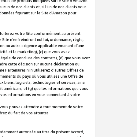
 ventes de produits indiquées sur le Site d’Amazon
cun de nos clients et, si l’un de nos clients vous
rdonnées figurant sur le Site d’Amazon pour
ploiterez votre Site conformément au présent
 Site n’enfreindront nul loi, ordonnance, règle,
ision ou autre exigence applicable émanant d’une
ité et le marketing), (c) que vous avez
égale de conclure des contrats), (d) que vous avez
dre cette décision sur aucune déclaration ou
 Partenaires ni n’utiliserez d’autres Offres de
ernements du pays où vous utilisez une Offre de
 biens, logiciels, technologies et services, ainsi
oit américain; et (g) que les informations que vous
vos informations en vous connectant à votre
e vous pouvez attendre à tout moment de votre
rez du fait de vos attentes.
cédemment autorisée au titre du présent Accord,