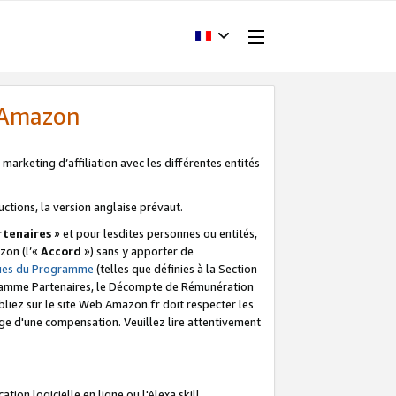
d'Amazon
marketing d’affiliation avec les différentes entités
uctions, la version anglaise prévaut.
tenaires
» et pour lesdites personnes ou entités,
zon (l’«
Accord
») sans y apporter de
ques du Programme
(telles que définies à la Section
ogramme Partenaires, le Décompte de Rémunération
iez sur le site Web Amazon.fr doit respecter les
ge d'une compensation. Veuillez lire attentivement
on logicielle en ligne ou l'Alexa skill