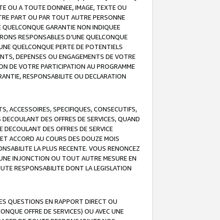
TE OU A TOUTE DONNEE, IMAGE, TEXTE OU
OTRE PART OU PAR TOUT AUTRE PERSONNE
NE QUELCONQUE GARANTIE NON INDIQUEE
 SERONS RESPONSABLES D’UNE QUELCONQUE
UNE QUELCONQUE PERTE DE POTENTIELS
EMENTS, DEPENSES OU ENGAGEMENTS DE VOTRE
ION DE VOTRE PARTICIPATION AU PROGRAMME
ARANTIE, RESPONSABILITE OU DECLARATION
, ACCESSOIRES, SPECIFIQUES, CONSECUTIFS,
S DECOULANT DES OFFRES DE SERVICES, QUAND
LE DECOULANT DES OFFRES DE SERVICE
 CET ACCORD AU COURS DES DOUZE MOIS
ONSABILITE LA PLUS RECENTE. VOUS RENONCEZ
, UNE INJONCTION OU TOUT AUTRE MESURE EN
OUTE RESPONSABILITE DONT LA LEGISLATION
LES QUESTIONS EN RAPPORT DIRECT OU
LCONQUE OFFRE DE SERVICES) OU AVEC UNE