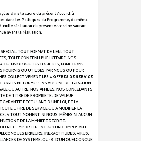
troyées dans le cadre du présent Accord, à
écifiés dans les Politiques du Programme, de même
. Nulle résiliation du présent Accord ne saurait
e avant la résiliation.
 SPECIAL, TOUT FORMAT DE LIEN, TOUT
EES, TOUT CONTENU PUBLICITAIRE, NOS
A TECHNOLOGIE, LES LOGICIELS, FONCTIONS,
S FOURNIS OU UTILISES PAR NOUS OU POUR
NES COLLECTIVEMENT LES «
OFFRES DE SERVICE
 CONCEDANTS NE FORMULONS AUCUNE DECLARATION
EGALE OU AUTRE. NOS AFFILIES, NOS CONCEDANTS
E DE TITRE DE PROPRIETE, DE VALEUR
 GARANTIE DECOULANT D’UNE LOI, DE LA
UTE OFFRE DE SERVICE OU A MODIFIER LA
VICE, A TOUT MOMENT. NI NOUS-MÊMES NI AUCUN
NNERONT DE LA MANIERE DECRITE,
REUR OU NE COMPORTERONT AUCUN COMPOSANT
ELCONQUES ERREURS, INEXACTITUDES, VIRUS,
LLANCES DE SYSTEME, OU (B) D'UN QUELCONQUE