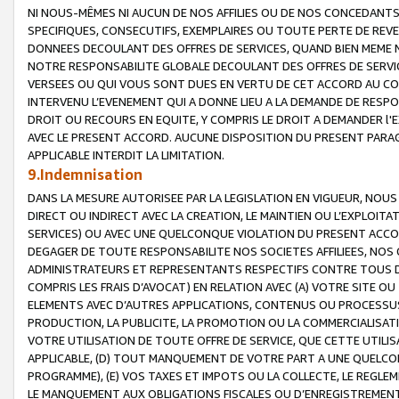
NI NOUS-MÊMES NI AUCUN DE NOS AFFILIES OU DE NOS CONCEDANT
SPECIFIQUES, CONSECUTIFS, EXEMPLAIRES OU TOUTE PERTE DE REVE
DONNEES DECOULANT DES OFFRES DE SERVICES, QUAND BIEN MEME N
NOTRE RESPONSABILITE GLOBALE DECOULANT DES OFFRES DE SERVI
VERSEES OU QUI VOUS SONT DUES EN VERTU DE CET ACCORD AU CO
INTERVENU L’EVENEMENT QUI A DONNE LIEU A LA DEMANDE DE RESP
DROIT OU RECOURS EN EQUITE, Y COMPRIS LE DROIT A DEMANDER l'
AVEC LE PRESENT ACCORD. AUCUNE DISPOSITION DU PRESENT PARAG
APPLICABLE INTERDIT LA LIMITATION.
9.Indemnisation
DANS LA MESURE AUTORISEE PAR LA LEGISLATION EN VIGUEUR, NO
DIRECT OU INDIRECT AVEC LA CREATION, LE MAINTIEN OU L’EXPLOIT
SERVICES) OU AVEC UNE QUELCONQUE VIOLATION DU PRESENT ACCO
DEGAGER DE TOUTE RESPONSABILITE NOS SOCIETES AFFILIEES, NOS 
ADMINISTRATEURS ET REPRESENTANTS RESPECTIFS CONTRE TOUS D
COMPRIS LES FRAIS D’AVOCAT) EN RELATION AVEC (A) VOTRE SITE O
ELEMENTS AVEC D’AUTRES APPLICATIONS, CONTENUS OU PROCESSUS, (
PRODUCTION, LA PUBLICITE, LA PROMOTION OU LA COMMERCIALISAT
VOTRE UTILISATION DE TOUTE OFFRE DE SERVICE, QUE CETTE UTILI
APPLICABLE, (D) TOUT MANQUEMENT DE VOTRE PART A UNE QUELCO
PROGRAMME), (E) VOS TAXES ET IMPOTS OU LA COLLECTE, LE REGLE
LE MANQUEMENT AUX OBLIGATIONS FISCALES OU D’ENREGISTREMENT 