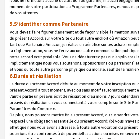
Nous ne formulons aucune déclaration ou garantie, ni aucun engagemen
moment de votre participation au Programme Partenaires, et nous ne p
de vos attentes.
5.S’identifier comme Partenaire
Vous devez faire figurer clairement et de façon visible la mention sui
du présent Accord, sur votre Site ou tout autre endroit où Amazon peut vo
tant que Partenaire Amazon, je réalise un bénéfice sur les achats remplis
la réglementation, vous ne ferez aucune autre communication publique
notre accord écrit préalable. Vous ne dénaturerez pas ni n’enjoliverez 
implicitement que nous vous soutenons, sponsorisons ou parrainons) et v
et vous ou toute autre personne physique ou morale, sauf de la manièr
6.Durée et résiliation
La durée du présent Accord débute au moment de votre inscription ou de
présent Accord à tout moment, avec ou sans motif (automatiquement et sa
l’autre partie un préavis écrit de résiliation d’au moins 7 jours calenda
préavis de résiliation en vous connectant à votre compte sur le Site Par
Paramètres du Compte ».
De plus, nous pouvons mettre fin au présent Accord, ou suspendre votre 
respecté une obligation essentielle du présent Accord; (b) vous n’avez p
effet que nous vous avons adressée, à toute autre violation du présen
pourrions être confrontés à de potentielles actions ou mises en œuvre 