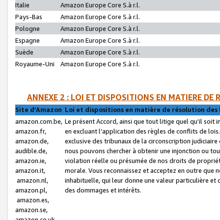
Italie
Amazon Europe Core S.à r.l.
Pays-Bas
Amazon Europe Core S.à r.l.
Pologne
Amazon Europe Core S.à r.l.
Espagne
Amazon Europe Core S.à r.l.
Suède
Amazon Europe Core S.à r.l.
Royaume-Uni
Amazon Europe Core S.à r.l.
ANNEXE 2 : LOI ET DISPOSITIONS EN MATIERE DE
Site d’Amazon
Loi et dispositions en matière de résolution des 
amazon.com.be,
Le présent Accord, ainsi que tout litige quel qu’il soi
amazon.fr,
en excluant l’application des règles de conflits de l
amazon.de,
exclusive des tribunaux de la circonscription judiciai
audible.de,
nous pouvons chercher à obtenir une injonction ou tou
amazon.ie,
violation réelle ou présumée de nos droits de proprié
amazon.it,
morale. Vous reconnaissez et acceptez en outre que n
amazon.nl,
inhabituelle, qui leur donne une valeur particulière 
amazon.pl,
des dommages et intérêts.
amazon.es,
amazon.se,
amazon.co.uk,