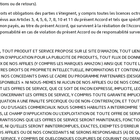
ations ou de retours).
droits et obligations des parties s’éteignent, y compris toutes les licences oc
révus aux Articles 3, 4, 5, 6, 7, 8, 10 et 11 du présent Accord et tels que sp
n payés, au titre du présent Accord, qui survivent à la résiliation de l’Accord
onsabilité en cas de violation du présent Accord ou de responsabilité survenu
, TOUT PRODUIT ET SERVICE PROPOSE SUR LE SITE D’AMAZON, TOUT LIEN
 D'APPLICATION POUR LA PUBLICITE DE PRODUITS, TOUT FLUX DE DONN
DE NOS AFFILIES (Y COMPRIS LES MARQUES AMAZON ) AINSI QUE TOUTE L
RES DROITS DE PROPRIETE INTELLECTUELLE, INFORMATIONS ET CONTENU
DE NOS CONCEDANTS DANS LE CADRE DU PROGRAMME PARTENAIRES (DESIG
E DISPONIBLES ». NI NOUS-MEMES NI AUCUN DE NOS AFFILIES OU DE NOS
LES OFFRES DE SERVICE, QUE CE SOIT DE FACON EXPRESSE, IMPLICITE, L
CERNANT LES OFFRES DE SERVICE, Y COMPRIS TOUTE GARANTIE IMPLICIT
QUATION A UNE FINALITE SPECIFIQUE OU DE NON-CONTREFAÇON, ET TOUTE
 OU D’USAGES COMMERCIAUX. NOUS SOMMES HABILITES A INTERROMPRE TO
S, LE CHAMP D’APPLICATION OU L’EXPLOITATION DE TOUTE OFFRE DE SER
ARANTISSONS QUE LES OFFRES DE SERVICE SERONT MAINTENUES, FONCTIO
ERE, NI QU’ELLES SERONT ININTERROMPUES, EXACTES, EXEMPTES D’ER
S AFFILIES OU DE NOS CONCEDANTS NE SERONS RESPONSABLES (A) DE QU
E SERVICE, Y COMPRIS DE QUELCONQUES COUPURES DE COURANT OU DEFAI