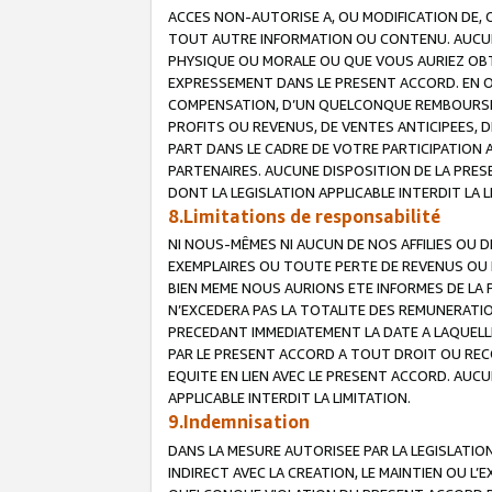
ACCES NON-AUTORISE A, OU MODIFICATION DE, 
TOUT AUTRE INFORMATION OU CONTENU. AUCUN
PHYSIQUE OU MORALE OU QUE VOUS AURIEZ OBT
EXPRESSEMENT DANS LE PRESENT ACCORD. EN 
COMPENSATION, D’UN QUELCONQUE REMBOURSE
PROFITS OU REVENUS, DE VENTES ANTICIPEES, 
PART DANS LE CADRE DE VOTRE PARTICIPATION
PARTENAIRES. AUCUNE DISPOSITION DE LA PRES
DONT LA LEGISLATION APPLICABLE INTERDIT LA L
8.Limitations de responsabilité
NI NOUS-MÊMES NI AUCUN DE NOS AFFILIES OU
EXEMPLAIRES OU TOUTE PERTE DE REVENUS OU 
BIEN MEME NOUS AURIONS ETE INFORMES DE LA 
N’EXCEDERA PAS LA TOTALITE DES REMUNERATI
PRECEDANT IMMEDIATEMENT LA DATE A LAQUELLE
PAR LE PRESENT ACCORD A TOUT DROIT OU REC
EQUITE EN LIEN AVEC LE PRESENT ACCORD. AUC
APPLICABLE INTERDIT LA LIMITATION.
9.Indemnisation
DANS LA MESURE AUTORISEE PAR LA LEGISLATI
INDIRECT AVEC LA CREATION, LE MAINTIEN OU L