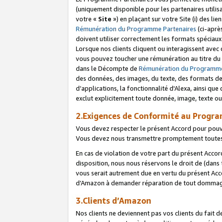
(uniquement disponible pour les partenaires utilis
votre «
Site
») en plaçant sur votre Site (i) des li
Rémunération du Programme Partenaires
(ci-aprè
doivent utiliser correctement les formats spéciaux
Lorsque nos clients cliquent ou interagissent avec
vous pouvez toucher une rémunération au titre du p
dans le Décompte de
Rémunération du Programme
des données, des images, du texte, des formats de 
d’applications, la fonctionnalité d'Alexa, ainsi q
exclut explicitement toute donnée, image, texte ou
2.Exigences de Conformité au Progr
Vous devez respecter le présent Accord pour pouv
Vous devez nous transmettre promptement toutes 
En cas de violation de votre part du présent Accor
disposition, nous nous réservons le droit de (dans
vous serait autrement due en vertu du présent Accor
d’Amazon à demander réparation de tout dommag
3.Clients d’Amazon
Nos clients ne deviennent pas vos clients du fait 