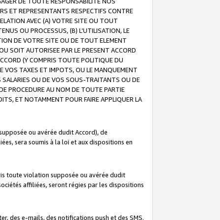
GAGER DE TOUTE RESPONSABILITE NOS
EURS ET REPRESENTANTS RESPECTIFS CONTRE
ELATION AVEC (A) VOTRE SITE OU TOUT
ENUS OU PROCESSUS, (B) L’UTILISATION, LE
ATION DE VOTRE SITE OU DE TOUT ELEMENT
E OU SOIT AUTORISEE PAR LE PRESENT ACCORD
ACCORD (Y COMPRIS TOUTE POLITIQUE DU
DE VOS TAXES ET IMPOTS, OU LE MANQUEMENT
OS SALARIES OU DE VOS SOUS-TRAITANTS OU DE
DE PROCEDURE AU NOM DE TOUTE PARTIE
OITS, ET NOTAMMENT POUR FAIRE APPLIQUER LA
 supposée ou avérée dudit Accord), de
ées, sera soumis à la loi et aux dispositions en
is toute violation supposée ou avérée dudit
iétés affiliées, seront régies par les dispositions
r, des e-mails, des notifications push et des SMS.