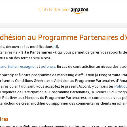
’Adhésion au Programme Partenaires 
els, découvrez les modifications
ici
).
enaires (le «
Site Partenaires
»), qui vous permet de gérer vos rapports de 
ous
» ou des termes similaires).
mand
,
italien
,
espagnol
et
polonais
. En cas de contradiction au niveau des trad
t participer à notre programme de marketing d’affiliation («
Programme Par
 présentes Conditions Générales d’Adhésion au Programme Partenaires d’ Ama
naires ou en l’utilisant, vous acceptez le présent Accord, y compris les
Politi
s Exigences de Participation au Programme Partenaires, la Licence PI du Pr
s Relatives aux Marques du Programme Partenaires). Le contenu que vous publ
erdiction de créer, modifier ou supprimer des commentaires clients en échan
ires
votre site Web, vos contenus générés sur les réseaux sociaux, votre applicati