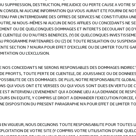
OU SUPPRESSION, DESTRUCTION, PREJUDICE OU PERTE CAUSE A VOTRE SI
 CONSEIL NI AUCUNE INFORMATION QUI VOUS AURAIT ETE FOURNI DE N
ENU PAR L’INTERMEDIAIRE DES OFFRES DE SERVICES NE CONSTITUERA U
OUTRE, NI NOUS-MÊMES NI AUCUN DE NOS AFFILIES OU CONCEDANTS NE
MENT OU DE QUELCONQUES DOMMAGES ET INTERETS DECOULANT (X) D'
DE CLIENTELE OU D'AUTRES BENEFICES, (Y) DE QUELCONQUES INVESTISS
 AU PROGRAMME PARTENAIRES OU (Z) DE TOUTE RESILIATION OU SUSPENS
ENTE SECTION 7 N'AURA POUR EFFET D'EXCLURE OU DE LIMITER TOUTE G
IMITATION OU L’EXCLUSION.
 DE NOS CONCEDANTS NE SERONS RESPONSABLES DES DOMMAGES INDIRECTS
DE PROFITS, TOUTE PERTE DE CLIENTELE, DE JOUISSANCE OU DE DONNEE
POSSIBILITE DE CES DOMMAGES. DE PLUS, NOTRE RESPONSABILITE GLOBA
ONS QUI VOUS ONT ETE VERSEES OU QUI VOUS SONT DUES EN VERTU DE
 EST INTERVENU L’EVENEMENT QUI A DONNE LIEU A LA DEMANDE DE RESP
OURS EN EQUITE, Y COMPRIS LE DROIT A DEMANDER l'EXECUTION FORCEE
UNE DISPOSITION DU PRESENT PARAGRAPHE N'A POUR EFFET DE LIMITER T
ON EN VIGUEUR, NOUS DECLINONS TOUTE RESPONSABILITE POUR TOUTES 
’EXPLOITATION DE VOTRE SITE (Y COMPRIS VOTRE UTILISATION D'UNE QUE