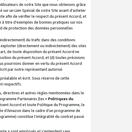
 utilisateurs de votre Site que nous obtenons grâce
é sur un Lien Spécial de votre Site avant d’acheter
te afin de vérifier le respect du présent Accord, et
te à titre d’exemples de bonnes pratiques sur nos
ord de protection des données personnelles
indirectement) du trafic dans des conditions
exploiter (directement ou indirectement) des sites
 part, de toute disposition du présent Accord ne
osition du présent Accord, et (d) toutes précisions
ous pourrions donner en vertu du présent Accord
écrit par notre représentant autorisé.
préalable et écrit. Sous réserve de cette
it respectifs.
s, directives et autres règles mentionnées dans le
programme Partenaires (les «
Politiques du
résent Accord et toute Politique du Programme, le
iliée d’Amazon dans le cadre d’un programme de
ogramme) constitue l’intégralité du contrat passé
xemple » sont employés et s'entendent sans