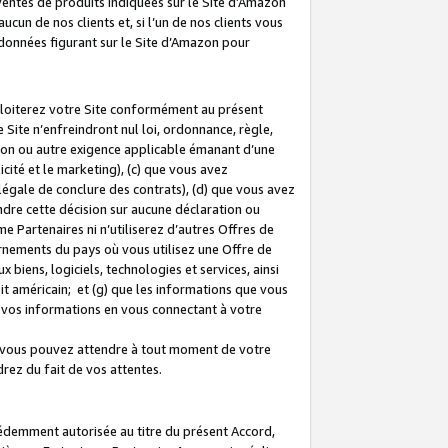
 ventes de produits indiquées sur le Site d’Amazon
cun de nos clients et, si l’un de nos clients vous
rdonnées figurant sur le Site d’Amazon pour
ploiterez votre Site conformément au présent
 Site n’enfreindront nul loi, ordonnance, règle,
ision ou autre exigence applicable émanant d’une
ité et le marketing), (c) que vous avez
égale de conclure des contrats), (d) que vous avez
dre cette décision sur aucune déclaration ou
 Partenaires ni n’utiliserez d’autres Offres de
ernements du pays où vous utilisez une Offre de
 biens, logiciels, technologies et services, ainsi
oit américain; et (g) que les informations que vous
vos informations en vous connectant à votre
e vous pouvez attendre à tout moment de votre
rez du fait de vos attentes.
cédemment autorisée au titre du présent Accord,