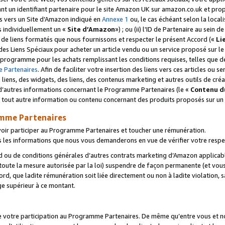
ant un identifiant partenaire pour le site Amazon UK sur amazon.co.uk et pro
ens vers un Site d’Amazon indiqué en
Annexe 1
ou, le cas échéant selon la local
s individuellement un «
Site d’Amazon
») ; ou (ii) l'ID de Partenaire au sein de
 de liens formatés que nous fournissons et respecter le présent Accord («
Li
 des Liens Spéciaux pour acheter un article vendu ou un service proposé sur l
rogramme pour les achats remplissant les conditions requises, telles que dét
 Partenaires
. Afin de faciliter votre insertion des liens vers ces articles ou
liens, des widgets, des liens, des contenus marketing et autres outils de cré
ue d’autres informations concernant le Programme Partenaires (le «
Contenu d
 tout autre information ou contenu concernant des produits proposés sur un s
amme Partenaires
oir participer au Programme Partenaires et toucher une rémunération.
les informations que nous vous demanderons en vue de vérifier votre respe
d ou de conditions générales d’autres contrats marketing d’Amazon applicable
 toute la mesure autorisée par la loi) suspendre de façon permanente (et vou
d, que ladite rémunération soit liée directement ou non à ladite violation, s
e supérieur à ce montant.
de votre participation au Programme Partenaires. De même qu’entre vous et nou