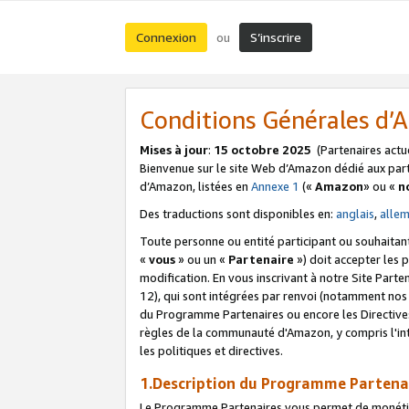
Connexion
S’inscrire
ou
Conditions Générales d
Mises à jour
:
15 octobre 2025
(Partenaires actu
Bienvenue sur le site Web d’Amazon dédié aux part
d’Amazon, listées en
Annexe 1
(«
Amazon
» ou «
n
Des traductions sont disponibles en:
anglais
,
alle
Toute personne ou entité participant ou souhaitan
«
vous
» ou un «
Partenaire
») doit accepter les
modification. En vous inscrivant à notre Site Parte
12), qui sont intégrées par renvoi (notamment no
du Programme Partenaires ou encore les Directive
règles de la communauté d'Amazon, y compris l'int
les politiques et directives.
1.Description du Programme Partena
Le Programme Partenaires vous permet de monétiser 