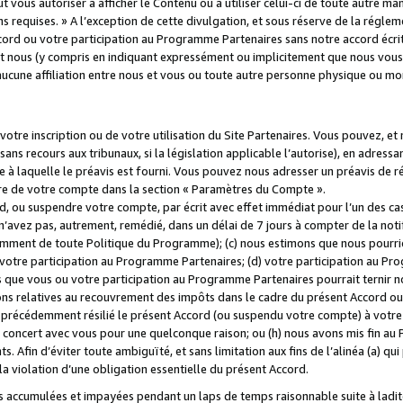
 vous autoriser à afficher le Contenu ou à utiliser celui-ci de toute autre man
ns requises. » A l’exception de cette divulgation, et sous réserve de la régle
rd ou votre participation au Programme Partenaires sans notre accord écrit
s et nous (y compris en indiquant expressément ou implicitement que nous vou
d'aucune affiliation entre nous et vous ou toute autre personne physique ou m
tre inscription ou de votre utilisation du Site Partenaires. Vous pouvez, et
 recours aux tribunaux, si la législation applicable l’autorise), en adressant 
e à laquelle le préavis est fourni. Vous pouvez nous adresser un préavis de r
ture de votre compte dans la section « Paramètres du Compte ».
, ou suspendre votre compte, par écrit avec effet immédiat pour l’un des cas
 n’avez pas, autrement, remédié, dans un délai de 7 jours à compter de la noti
tamment de toute Politique du Programme); (c) nous estimons que nous pourrio
votre participation au Programme Partenaires; (d) votre participation au Pro
ns que vous ou votre participation au Programme Partenaires pourrait ternir 
ons relatives au recouvrement des impôts dans le cadre du présent Accord ou 
s précédemment résilié le présent Accord (ou suspendu votre compte) à votre
de concert avec vous pour une quelconque raison; ou (h) nous avons mis fin a
. Afin d’éviter toute ambiguïté, et sans limitation aux fins de l’alinéa (a) qui
violation d’une obligation essentielle du présent Accord.
accumulées et impayées pendant un laps de temps raisonnable suite à ladite