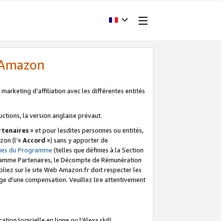
d'Amazon
marketing d’affiliation avec les différentes entités
uctions, la version anglaise prévaut.
tenaires
» et pour lesdites personnes ou entités,
zon (l’«
Accord
») sans y apporter de
ques du Programme
(telles que définies à la Section
ogramme Partenaires, le Décompte de Rémunération
iez sur le site Web Amazon.fr doit respecter les
ge d'une compensation. Veuillez lire attentivement
on logicielle en ligne ou l'Alexa skill