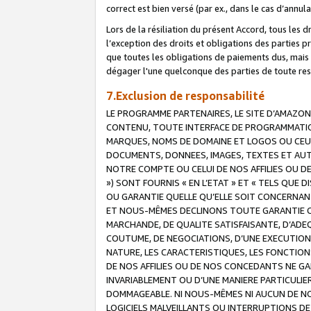
correct est bien versé (par ex., dans le cas d’annul
Lors de la résiliation du présent Accord, tous les 
l’exception des droits et obligations des parties p
que toutes les obligations de paiements dus, mais no
dégager l'une quelconque des parties de toute resp
7.Exclusion de responsabilité
LE PROGRAMME PARTENAIRES, LE SITE D’AMAZON
CONTENU, TOUTE INTERFACE DE PROGRAMMATION
MARQUES, NOMS DE DOMAINE ET LOGOS OU CEUX 
DOCUMENTS, DONNEES, IMAGES, TEXTES ET AUT
NOTRE COMPTE OU CELUI DE NOS AFFILIES OU 
») SONT FOURNIS « EN L’ETAT » ET « TELS QU
OU GARANTIE QUELLE QU’ELLE SOIT CONCERNANT 
ET NOUS-MÊMES DECLINONS TOUTE GARANTIE CON
MARCHANDE, DE QUALITE SATISFAISANTE, D’ADE
COUTUME, DE NEGOCIATIONS, D’UNE EXECUTION
NATURE, LES CARACTERISTIQUES, LES FONCTION
DE NOS AFFILIES OU DE NOS CONCEDANTS NE G
INVARIABLEMENT OU D’UNE MANIERE PARTICULI
DOMMAGEABLE. NI NOUS-MÊMES NI AUCUN DE NO
LOGICIELS MALVEILLANTS OU INTERRUPTIONS D