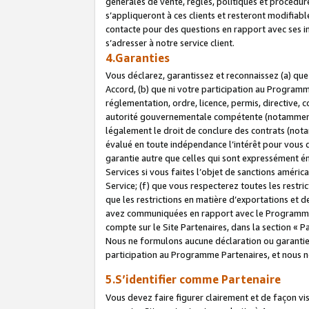
générales de vente, règles, politiques et procédure
s’appliqueront à ces clients et resteront modifiabl
contacte pour des questions en rapport avec ses in
s’adresser à notre service client.
4.Garanties
Vous déclarez, garantissez et reconnaissez (a) qu
Accord, (b) que ni votre participation au Programme
réglementation, ordre, licence, permis, directive,
autorité gouvernementale compétente (notamment le
légalement le droit de conclure des contrats (not
évalué en toute indépendance l’intérêt pour vous 
garantie autre que celles qui sont expressément én
Services si vous faites l’objet de sanctions amér
Service; (f) que vous respecterez toutes les restri
que les restrictions en matière d’exportations et d
avez communiquées en rapport avec le Programme P
compte sur le Site Partenaires, dans la section «
Nous ne formulons aucune déclaration ou garantie
participation au Programme Partenaires, et nous n
5.S’identifier comme Partenaire
Vous devez faire figurer clairement et de façon vi