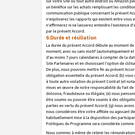
sur votre Site ou tout autre endroit où Amazon peut
un bénéfice sur les achats remplissant les conditio
communication publique concernant le présent Acco
n’enjoliverez les rapports qui existent entre vou
n’affirmerez ni ne laisserez entendre l'existence 
par le présent Accord.
6.Durée et résiliation
La durée du présent Accord débute au moment de vo
moment, avec ou sans motif (automatiquement et sans
d’au moins 7 jours calendaires à compter de la dat
Site Partenaires et en choisissant l’option de clô
De plus, nous pouvons mettre fin au présent Accord
obligation essentielle du présent Accord; (b) vous
à toute autre violation du présent Contrat (et no
mises en œuvre de notre responsabilité du fait de 
dolosive, frauduleuse ou illégale; (e) nous penso
être soumis ou pouvoir être soumis à des obligati
parties en vertu du présent Accord; (g) nous avon
nous considérons être votre affiliée ou agissant 
habituellement mise à la disposition des participants
Politiques du Programme sera considérée comme la 
Nous sommes à même de retenir les rémunérations 