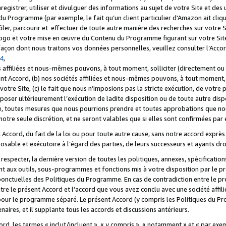
registrer, utiliser et divulguer des informations au sujet de votre Site et des
u Programme (par exemple, le fait qu’un client particulier d'Amazon ait cliqu
ôler, parcourir et effectuer de toute autre manière des recherches sur votre Si
tre logo et votre mise en œuvre du Contenu du Programme figurant sur votre Si
 façon dont nous traitons vos données personnelles, veuillez consulter l’Acc
 4
,
 affiliées et nous-mêmes pouvons, à tout moment, solliciter (directement ou 
nt Accord, (b) nos sociétés affiliées et nous-mêmes pouvons, à tout moment, 
votre Site, (c) le fait que nous n’imposions pas la stricte exécution, de votre
poser ultérieurement l’exécution de ladite disposition ou de toute autre disp
ce, toutes mesures que nous pourrions prendre et toutes approbations que n
otre seule discrétion, et ne seront valables que si elles sont confirmées par 
Accord, du fait de la loi ou pour toute autre cause, sans notre accord exprès 
posable et exécutoire à l’égard des parties, de leurs successeurs et ayants dro
especter, la dernière version de toutes les politiques, annexes, spécification
ant aux outils, sous-programmes et fonctions mis à votre disposition par le 
 ponctuelles des Politiques du Programme. En cas de contradiction entre le p
ntre le présent Accord et l’accord que vous avez conclu avec une société aff
 pour le programme séparé. Le présent Accord (y compris les Politiques du Pr
ires, et il supplante tous les accords et discussions antérieurs.
cord, les termes « inclut/incluent », « y compris », « notamment » et « par e