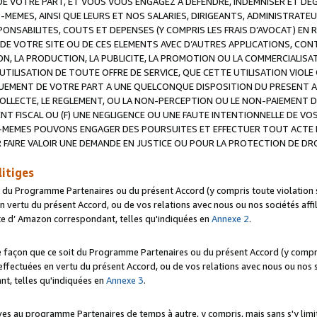
 VOTRE PART, ET VOUS VOUS ENGAGEZ A DEFENDRE, INDEMNISER ET DE
-MEMES, AINSI QUE LEURS ET NOS SALARIES, DIRIGEANTS, ADMINISTRAT
NSABILITES, COUTS ET DEPENSES (Y COMPRIS LES FRAIS D’AVOCAT) EN R
 DE VOTRE SITE OU DE CES ELEMENTS AVEC D’AUTRES APPLICATIONS, CONT
ON, LA PRODUCTION, LA PUBLICITE, LA PROMOTION OU LA COMMERCIALIS
UTILISATION DE TOUTE OFFRE DE SERVICE, QUE CETTE UTILISATION VIOL
NQUEMENT DE VOTRE PART A UNE QUELCONQUE DISPOSITION DU PRESENT 
COLLECTE, LE REGLEMENT, OU LA NON-PERCEPTION OU LE NON-PAIEMENT 
NT FISCAL OU (F) UNE NEGLIGENCE OU UNE FAUTE INTENTIONNELLE DE V
MEMES POUVONS ENGAGER DES POURSUITES ET EFFECTUER TOUT ACTE 
 FAIRE VALOIR UNE DEMANDE EN JUSTICE OU POUR LA PROTECTION DE DR
litiges
t du Programme Partenaires ou du présent Accord (y compris toute violation
 vertu du présent Accord, ou de vos relations avec nous ou nos sociétés affili
ite d’ Amazon correspondant, telles qu'indiquées en
Annexe 2
.
e façon que ce soit du Programme Partenaires ou du présent Accord (y compr
ffectuées en vertu du présent Accord, ou de vos relations avec nous ou nos soc
nt, telles qu'indiquées en
Annexe 3
.
 au programme Partenaires de temps à autre, y compris, mais sans s'y limite