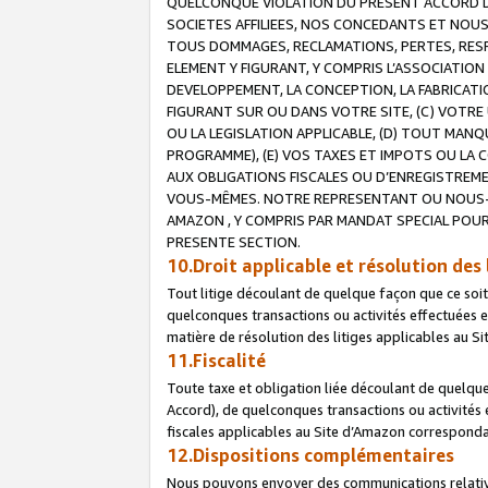
QUELCONQUE VIOLATION DU PRESENT ACCORD DE
SOCIETES AFFILIEES, NOS CONCEDANTS ET NOUS
TOUS DOMMAGES, RECLAMATIONS, PERTES, RESPO
ELEMENT Y FIGURANT, Y COMPRIS L’ASSOCIATION
DEVELOPPEMENT, LA CONCEPTION, LA FABRICATI
FIGURANT SUR OU DANS VOTRE SITE, (C) VOTRE 
OU LA LEGISLATION APPLICABLE, (D) TOUT MA
PROGRAMME), (E) VOS TAXES ET IMPOTS OU LA 
AUX OBLIGATIONS FISCALES OU D’ENREGISTREME
VOUS-MÊMES. NOTRE REPRESENTANT OU NOUS-
AMAZON , Y COMPRIS PAR MANDAT SPECIAL POUR
PRESENTE SECTION.
10.Droit applicable et résolution des 
Tout litige découlant de quelque façon que ce soi
quelconques transactions ou activités effectuées en
matière de résolution des litiges applicables au S
11.Fiscalité
Toute taxe et obligation liée découlant de quelqu
Accord), de quelconques transactions ou activités e
fiscales applicables au Site d’Amazon corresponda
12.Dispositions complémentaires
Nous pouvons envoyer des communications relatives