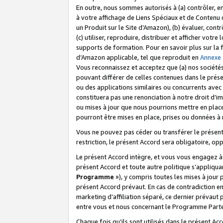
En outre, nous sommes autorisés à (a) contrôler, en
à votre affichage de Liens Spéciaux et de Contenu d
un Produit sur le Site d’Amazon), (b) évaluer, contr
(c) utiliser, reproduire, distribuer et afficher vo
supports de formation. Pour en savoir plus sur la
d’Amazon applicable, tel que reproduit en
Annexe
Vous reconnaissez et acceptez que (a) nos sociétés
pouvant différer de celles contenues dans le prése
ou des applications similaires ou concurrents avec 
constituera pas une renonciation à notre droit d’im
ou mises à jour que nous pourrions mettre en pla
pourront être mises en place, prises ou données à n
Vous ne pouvez pas céder ou transférer le présent 
restriction, le présent Accord sera obligatoire, op
Le présent Accord intègre, et vous vous engagez à r
présent Accord et toute autre politique s’appliqu
Programme
»), y compris toutes les mises à jour
présent Accord prévaut. En cas de contradiction e
marketing d’affiliation séparé, ce dernier prévaut
entre vous et nous concernant le Programme Partena
Chaque fois qu’ils sont utilisés dans le présent Ac