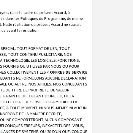
troyées dans le cadre du présent Accord, à
écifiés dans les Politiques du Programme, de même
. Nulle résiliation du présent Accord ne saurait
e avant la résiliation.
 SPECIAL, TOUT FORMAT DE LIEN, TOUT
EES, TOUT CONTENU PUBLICITAIRE, NOS
A TECHNOLOGIE, LES LOGICIELS, FONCTIONS,
S FOURNIS OU UTILISES PAR NOUS OU POUR
NES COLLECTIVEMENT LES «
OFFRES DE SERVICE
 CONCEDANTS NE FORMULONS AUCUNE DECLARATION
EGALE OU AUTRE. NOS AFFILIES, NOS CONCEDANTS
E DE TITRE DE PROPRIETE, DE VALEUR
 GARANTIE DECOULANT D’UNE LOI, DE LA
UTE OFFRE DE SERVICE OU A MODIFIER LA
VICE, A TOUT MOMENT. NI NOUS-MÊMES NI AUCUN
NNERONT DE LA MANIERE DECRITE,
REUR OU NE COMPORTERONT AUCUN COMPOSANT
ELCONQUES ERREURS, INEXACTITUDES, VIRUS,
LLANCES DE SYSTEME, OU (B) D'UN QUELCONQUE