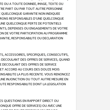
TE OU A TOUTE DONNEE, IMAGE, TEXTE OU
OTRE PART OU PAR TOUT AUTRE PERSONNE
NE QUELCONQUE GARANTIE NON INDIQUEE
 SERONS RESPONSABLES D’UNE QUELCONQUE
UNE QUELCONQUE PERTE DE POTENTIELS
EMENTS, DEPENSES OU ENGAGEMENTS DE VOTRE
ION DE VOTRE PARTICIPATION AU PROGRAMME
ARANTIE, RESPONSABILITE OU DECLARATION
, ACCESSOIRES, SPECIFIQUES, CONSECUTIFS,
S DECOULANT DES OFFRES DE SERVICES, QUAND
LE DECOULANT DES OFFRES DE SERVICE
 CET ACCORD AU COURS DES DOUZE MOIS
ONSABILITE LA PLUS RECENTE. VOUS RENONCEZ
, UNE INJONCTION OU TOUT AUTRE MESURE EN
OUTE RESPONSABILITE DONT LA LEGISLATION
LES QUESTIONS EN RAPPORT DIRECT OU
LCONQUE OFFRE DE SERVICES) OU AVEC UNE