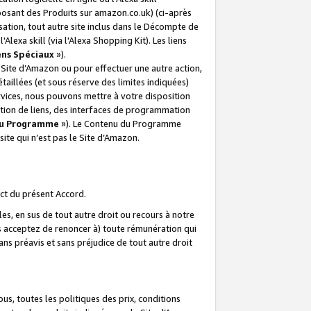
posant des Produits sur amazon.co.uk) (ci-après
isation, tout autre site inclus dans le Décompte de
 l'Alexa skill (via l'Alexa Shopping Kit). Les liens
ens Spéciaux
»).
e Site d’Amazon ou pour effectuer une autre action,
aillées (et sous réserve des limites indiquées)
 services, nous pouvons mettre à votre disposition
ation de liens, des interfaces de programmation
u Programme
»). Le Contenu du Programme
ite qui n’est pas le Site d’Amazon.
ct du présent Accord.
s, en sus de tout autre droit ou recours à notre
s acceptez de renoncer à) toute rémunération qui
ans préavis et sans préjudice de tout autre droit
s, toutes les politiques des prix, conditions