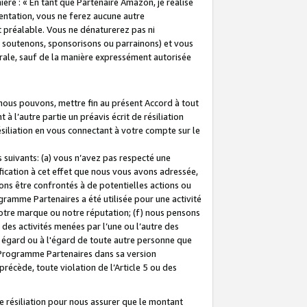
ière : « En tant que Partenaire Amazon, je réalise
mentation, vous ne ferez aucune autre
 préalable. Vous ne dénaturerez pas ni
s soutenons, sponsorisons ou parrainons) et vous
orale, sauf de la manière expressément autorisée
 nous pouvons, mettre fin au présent Accord à tout
à l’autre partie un préavis écrit de résiliation
ésiliation en vous connectant à votre compte sur le
 suivants: (a) vous n’avez pas respecté une
fication à cet effet que nous vous avons adressée,
ns être confrontés à de potentielles actions ou
gramme Partenaires a été utilisée pour une activité
notre marque ou notre réputation; (f) nous pensons
des activités menées par l’une ou l’autre des
 égard ou à l'égard de toute autre personne que
u Programme Partenaires dans sa version
 précède, toute violation de l’Article 5 ou des
 résiliation pour nous assurer que le montant