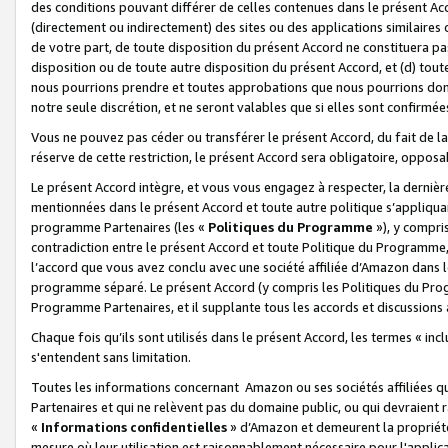
des conditions pouvant différer de celles contenues dans le présent Ac
(directement ou indirectement) des sites ou des applications similaires o
de votre part, de toute disposition du présent Accord ne constituera pa
disposition ou de toute autre disposition du présent Accord, et (d) tou
nous pourrions prendre et toutes approbations que nous pourrions donn
notre seule discrétion, et ne seront valables que si elles sont confirmée
Vous ne pouvez pas céder ou transférer le présent Accord, du fait de la 
réserve de cette restriction, le présent Accord sera obligatoire, opposab
Le présent Accord intègre, et vous vous engagez à respecter, la dernière 
mentionnées dans le présent Accord et toute autre politique s’appliqua
programme Partenaires (les «
Politiques du Programme
»), y compri
contradiction entre le présent Accord et toute Politique du Programme, 
l’accord que vous avez conclu avec une société affiliée d’Amazon dans 
programme séparé. Le présent Accord (y compris les Politiques du Progr
Programme Partenaires, et il supplante tous les accords et discussions 
Chaque fois qu’ils sont utilisés dans le présent Accord, les termes « in
s'entendent sans limitation.
Toutes les informations concernant Amazon ou ses sociétés affiliées 
Partenaires et qui ne relèvent pas du domaine public, ou qui devraient
«
Informations confidentielles
» d’Amazon et demeurent la propriété 
mesure où leur utilisation est raisonnablement nécessaire pour l'appli