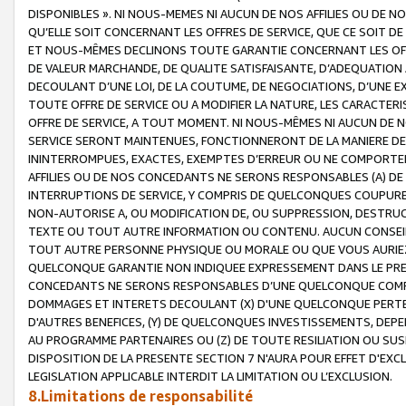
DISPONIBLES ». NI NOUS-MEMES NI AUCUN DE NOS AFFILIES OU D
QU’ELLE SOIT CONCERNANT LES OFFRES DE SERVICE, QUE CE SOIT DE
ET NOUS-MÊMES DECLINONS TOUTE GARANTIE CONCERNANT LES OFFRE
DE VALEUR MARCHANDE, DE QUALITE SATISFAISANTE, D’ADEQUATION
DECOULANT D’UNE LOI, DE LA COUTUME, DE NEGOCIATIONS, D’UNE
TOUTE OFFRE DE SERVICE OU A MODIFIER LA NATURE, LES CARACTERI
OFFRE DE SERVICE, A TOUT MOMENT. NI NOUS-MÊMES NI AUCUN DE 
SERVICE SERONT MAINTENUES, FONCTIONNERONT DE LA MANIERE DECR
ININTERROMPUES, EXACTES, EXEMPTES D’ERREUR OU NE COMPORT
AFFILIES OU DE NOS CONCEDANTS NE SERONS RESPONSABLES (A) DE
INTERRUPTIONS DE SERVICE, Y COMPRIS DE QUELCONQUES COUPURE
NON-AUTORISE A, OU MODIFICATION DE, OU SUPPRESSION, DESTRUC
TEXTE OU TOUT AUTRE INFORMATION OU CONTENU. AUCUN CONSEIL 
TOUT AUTRE PERSONNE PHYSIQUE OU MORALE OU QUE VOUS AURIEZ 
QUELCONQUE GARANTIE NON INDIQUEE EXPRESSEMENT DANS LE PRES
CONCEDANTS NE SERONS RESPONSABLES D’UNE QUELCONQUE COM
DOMMAGES ET INTERETS DECOULANT (X) D'UNE QUELCONQUE PERTE D
D'AUTRES BENEFICES, (Y) DE QUELCONQUES INVESTISSEMENTS, DEP
AU PROGRAMME PARTENAIRES OU (Z) DE TOUTE RESILIATION OU SU
DISPOSITION DE LA PRESENTE SECTION 7 N'AURA POUR EFFET D'EXC
LEGISLATION APPLICABLE INTERDIT LA LIMITATION OU L’EXCLUSION.
8.Limitations de responsabilité