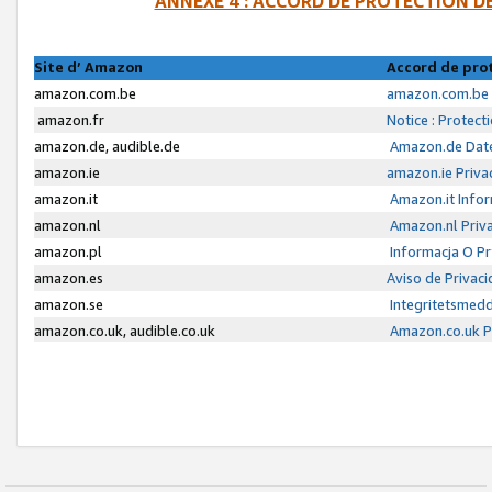
ANNEXE 4 : ACCORD DE PROTECTION 
Site d’ Amazon
Accord de pro
amazon.com.be
amazon.com.be 
amazon.fr
Notice : Protect
amazon.de, audible.de
Amazon.de Date
amazon.ie
amazon.ie Priva
amazon.it
Amazon.it Infor
amazon.nl
Amazon.nl Priva
amazon.pl
Informacja O P
amazon.es
Aviso de Privac
amazon.se
Integritetsmed
amazon.co.uk, audible.co.uk
Amazon.co.uk Pr