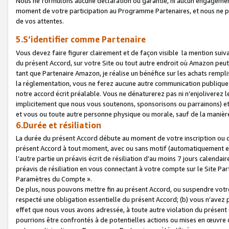
Nous ne formulons aucune déclaration ou garantie, ni aucun engagemen
moment de votre participation au Programme Partenaires, et nous ne p
de vos attentes.
5.S’identifier comme Partenaire
Vous devez faire figurer clairement et de façon visible la mention sui
du présent Accord, sur votre Site ou tout autre endroit où Amazon peut vo
tant que Partenaire Amazon, je réalise un bénéfice sur les achats remplis
la réglementation, vous ne ferez aucune autre communication publique
notre accord écrit préalable. Vous ne dénaturerez pas ni n’enjoliverez 
implicitement que nous vous soutenons, sponsorisons ou parrainons) et v
et vous ou toute autre personne physique ou morale, sauf de la manièr
6.Durée et résiliation
La durée du présent Accord débute au moment de votre inscription ou de
présent Accord à tout moment, avec ou sans motif (automatiquement et sa
l’autre partie un préavis écrit de résiliation d’au moins 7 jours calenda
préavis de résiliation en vous connectant à votre compte sur le Site Par
Paramètres du Compte ».
De plus, nous pouvons mettre fin au présent Accord, ou suspendre votre 
respecté une obligation essentielle du présent Accord; (b) vous n’avez p
effet que nous vous avons adressée, à toute autre violation du présen
pourrions être confrontés à de potentielles actions ou mises en œuvre 