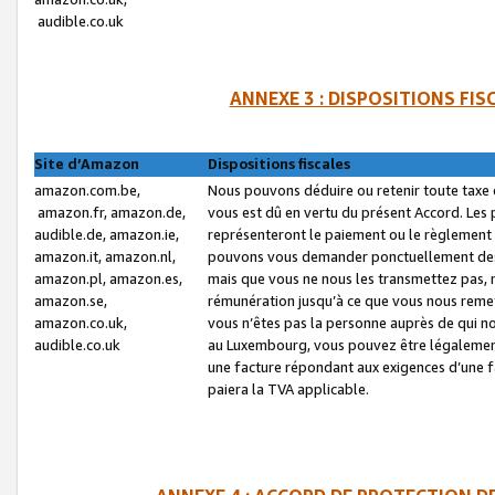
audible.co.uk
ANNEXE 3 : DISPOSITIONS FI
Site d’Amazon
Dispositions fiscales
amazon.com.be,
Nous pouvons déduire ou retenir toute taxe 
amazon.fr, amazon.de,
vous est dû en vertu du présent Accord. Les 
audible.de, amazon.ie,
représenteront le paiement ou le règlement 
amazon.it, amazon.nl,
pouvons vous demander ponctuellement des r
amazon.pl, amazon.es,
mais que vous ne nous les transmettez pas, n
amazon.se,
rémunération jusqu’à ce que vous nous reme
amazon.co.uk,
vous n’êtes pas la personne auprès de qui no
audible.co.uk
au Luxembourg, vous pouvez être légalement 
une facture répondant aux exigences d’une 
paiera la TVA applicable.