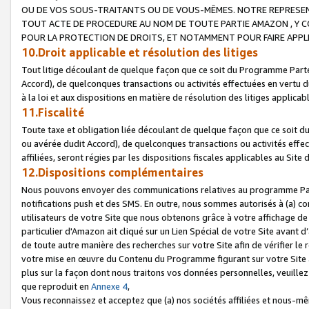
OU DE VOS SOUS-TRAITANTS OU DE VOUS-MÊMES. NOTRE REPRES
TOUT ACTE DE PROCEDURE AU NOM DE TOUTE PARTIE AMAZON , Y CO
POUR LA PROTECTION DE DROITS, ET NOTAMMENT POUR FAIRE APPL
10.Droit applicable et résolution des litiges
Tout litige découlant de quelque façon que ce soit du Programme Parte
Accord), de quelconques transactions ou activités effectuées en vertu d
à la loi et aux dispositions en matière de résolution des litiges applic
11.Fiscalité
Toute taxe et obligation liée découlant de quelque façon que ce soit 
ou avérée dudit Accord), de quelconques transactions ou activités effe
affiliées, seront régies par les dispositions fiscales applicables au Si
12.Dispositions complémentaires
Nous pouvons envoyer des communications relatives au programme Parten
notifications push et des SMS. En outre, nous sommes autorisés à (a) cont
utilisateurs de votre Site que nous obtenons grâce à votre affichage de
particulier d'Amazon ait cliqué sur un Lien Spécial de votre Site avant d
de toute autre manière des recherches sur votre Site afin de vérifier le re
votre mise en œuvre du Contenu du Programme figurant sur votre Site à
plus sur la façon dont nous traitons vos données personnelles, veuille
que reproduit en
Annexe 4
,
Vous reconnaissez et acceptez que (a) nos sociétés affiliées et nous-m