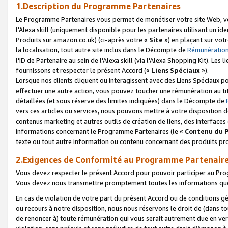
1.Description du Programme Partenaires
Le Programme Partenaires vous permet de monétiser votre site Web, vos 
l'Alexa skill (uniquement disponible pour les partenaires utilisant un 
Produits sur amazon.co.uk) (ci-après votre «
Site
») en plaçant sur votr
la localisation, tout autre site inclus dans le Décompte de
Rémunération
l'ID de Partenaire au sein de l'Alexa skill (via l'Alexa Shopping Kit). Le
fournissons et respecter le présent Accord («
Liens Spéciaux
»).
Lorsque nos clients cliquent ou interagissent avec des Liens Spéciaux p
effectuer une autre action, vous pouvez toucher une rémunération au ti
détaillées (et sous réserve des limites indiquées) dans le Décompte de
vers ces articles ou services, nous pouvons mettre à votre disposition d
contenus marketing et autres outils de création de liens, des interfaces
informations concernant le Programme Partenaires (le «
Contenu du 
texte ou tout autre information ou contenu concernant des produits prop
2.Exigences de Conformité au Programme Partenair
Vous devez respecter le présent Accord pour pouvoir participer au Pr
Vous devez nous transmettre promptement toutes les informations que
En cas de violation de votre part du présent Accord ou de conditions g
ou recours à notre disposition, nous nous réservons le droit de (dans 
de renoncer à) toute rémunération qui vous serait autrement due en ver