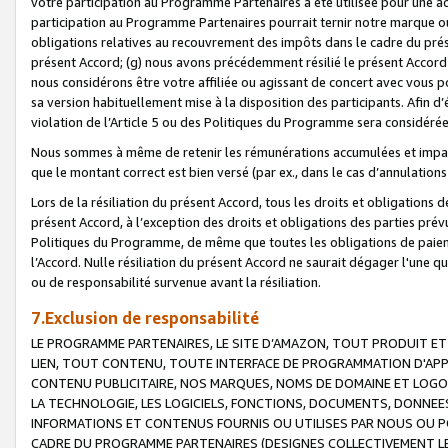
votre participation au Programme Partenaires a été utilisée pour une ac
participation au Programme Partenaires pourrait ternir notre marque ou
obligations relatives au recouvrement des impôts dans le cadre du prése
présent Accord; (g) nous avons précédemment résilié le présent Accord
nous considérons être votre affiliée ou agissant de concert avec vous 
sa version habituellement mise à la disposition des participants. Afin d’é
violation de l’Article 5 ou des Politiques du Programme sera considéré
Nous sommes à même de retenir les rémunérations accumulées et impayée
que le montant correct est bien versé (par ex., dans le cas d’annulations
Lors de la résiliation du présent Accord, tous les droits et obligations 
présent Accord, à l’exception des droits et obligations des parties prévus
Politiques du Programme, de même que toutes les obligations de paiement
l’Accord. Nulle résiliation du présent Accord ne saurait dégager l'une 
ou de responsabilité survenue avant la résiliation.
7.Exclusion de responsabilité
LE PROGRAMME PARTENAIRES, LE SITE D’AMAZON, TOUT PRODUIT ET 
LIEN, TOUT CONTENU, TOUTE INTERFACE DE PROGRAMMATION D'APP
CONTENU PUBLICITAIRE, NOS MARQUES, NOMS DE DOMAINE ET LOGOS
LA TECHNOLOGIE, LES LOGICIELS, FONCTIONS, DOCUMENTS, DONNEES
INFORMATIONS ET CONTENUS FOURNIS OU UTILISES PAR NOUS OU P
CADRE DU PROGRAMME PARTENAIRES (DESIGNES COLLECTIVEMENT LE