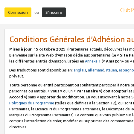
Connexion
S’inscrire
ou
Conditions Générales d’Adhésion 
Mises à jour
:
15 octobre 2025
(Partenaires actuels, découvrez les m
Bienvenue sur le site Web d’Amazon dédié aux partenaires (le «
Site P
les différentes entités d’Amazon, listées en
Annexe 1
(«
Amazon
» ou «
Des traductions sont disponibles en:
anglais
,
allemand
,
italien
,
espagno
prévaut.
Toute personne ou entité participant ou souhaitant participer à notre 
personnes ou entités, «
vous
» ou un «
Partenaire
») doit accepter le
Accord
») sans y apporter de modification. En vous inscrivant à notre Si
Politiques du Programme
(telles que définies à la Section 12), qui so
Partenaires, la Licence PI du Programme Partenaires, le Décompte de 
Marques du Programme Partenaires). Le contenu que vous publiez sur l
compris l'interdiction de créer, modifier ou supprimer des commentaires
directives.