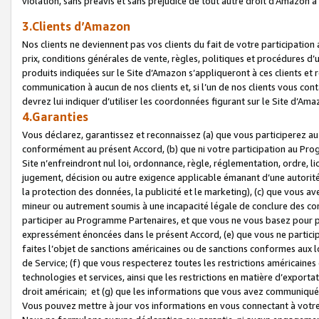
violation, sans préavis et sans préjudice de tout autre droit d’Amazo
3.Clients d’Amazon
Nos clients ne deviennent pas vos clients du fait de votre participati
prix, conditions générales de vente, règles, politiques et procédures d’u
produits indiquées sur le Site d’Amazon s’appliqueront à ces clients et
communication à aucun de nos clients et, si l’un de nos clients vous co
devrez lui indiquer d’utiliser les coordonnées figurant sur le Site d’Ama
4.Garanties
Vous déclarez, garantissez et reconnaissez (a) que vous participerez a
conformément au présent Accord, (b) que ni votre participation au Prog
Site n’enfreindront nul loi, ordonnance, règle, réglementation, ordre, li
jugement, décision ou autre exigence applicable émanant d’une autori
la protection des données, la publicité et le marketing), (c) que vous 
mineur ou autrement soumis à une incapacité légale de conclure des con
participer au Programme Partenaires, et que vous ne vous basez pour pr
expressément énoncées dans le présent Accord, (e) que vous ne particip
faites l’objet de sanctions américaines ou de sanctions conformes aux 
de Service; (f) que vous respecterez toutes les restrictions américaines
technologies et services, ainsi que les restrictions en matière d’exporta
droit américain; et (g) que les informations que vous avez communiqué
Vous pouvez mettre à jour vos informations en vous connectant à votre