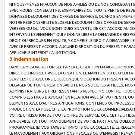
NI NOUS-MÊMES NI AUCUN DE NOS AFFILIES OU DE NOS CONCEDANT
SPECIFIQUES, CONSECUTIFS, EXEMPLAIRES OU TOUTE PERTE DE REVE
DONNEES DECOULANT DES OFFRES DE SERVICES, QUAND BIEN MEME N
NOTRE RESPONSABILITE GLOBALE DECOULANT DES OFFRES DE SERVI
VERSEES OU QUI VOUS SONT DUES EN VERTU DE CET ACCORD AU CO
INTERVENU L’EVENEMENT QUI A DONNE LIEU A LA DEMANDE DE RESP
DROIT OU RECOURS EN EQUITE, Y COMPRIS LE DROIT A DEMANDER l'
AVEC LE PRESENT ACCORD. AUCUNE DISPOSITION DU PRESENT PARAG
APPLICABLE INTERDIT LA LIMITATION.
9.Indemnisation
DANS LA MESURE AUTORISEE PAR LA LEGISLATION EN VIGUEUR, NO
DIRECT OU INDIRECT AVEC LA CREATION, LE MAINTIEN OU L’EXPLOIT
SERVICES) OU AVEC UNE QUELCONQUE VIOLATION DU PRESENT ACCO
DEGAGER DE TOUTE RESPONSABILITE NOS SOCIETES AFFILIEES, NOS 
ADMINISTRATEURS ET REPRESENTANTS RESPECTIFS CONTRE TOUS D
COMPRIS LES FRAIS D’AVOCAT) EN RELATION AVEC (A) VOTRE SITE O
ELEMENTS AVEC D’AUTRES APPLICATIONS, CONTENUS OU PROCESSUS, (
PRODUCTION, LA PUBLICITE, LA PROMOTION OU LA COMMERCIALISAT
VOTRE UTILISATION DE TOUTE OFFRE DE SERVICE, QUE CETTE UTILI
APPLICABLE, (D) TOUT MANQUEMENT DE VOTRE PART A UNE QUELCO
PROGRAMME), (E) VOS TAXES ET IMPOTS OU LA COLLECTE, LE REGLE
LE MANQUEMENT AUX OBLIGATIONS FISCALES OU D’ENREGISTREMENT 