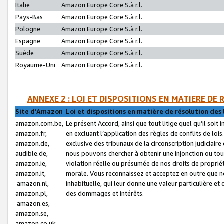
Italie
Amazon Europe Core S.à r.l.
Pays-Bas
Amazon Europe Core S.à r.l.
Pologne
Amazon Europe Core S.à r.l.
Espagne
Amazon Europe Core S.à r.l.
Suède
Amazon Europe Core S.à r.l.
Royaume-Uni
Amazon Europe Core S.à r.l.
ANNEXE 2 : LOI ET DISPOSITIONS EN MATIERE DE
Site d’Amazon
Loi et dispositions en matière de résolution des 
amazon.com.be,
Le présent Accord, ainsi que tout litige quel qu’il soi
amazon.fr,
en excluant l’application des règles de conflits de l
amazon.de,
exclusive des tribunaux de la circonscription judiciai
audible.de,
nous pouvons chercher à obtenir une injonction ou tou
amazon.ie,
violation réelle ou présumée de nos droits de proprié
amazon.it,
morale. Vous reconnaissez et acceptez en outre que n
amazon.nl,
inhabituelle, qui leur donne une valeur particulière 
amazon.pl,
des dommages et intérêts.
amazon.es,
amazon.se,
amazon.co.uk,