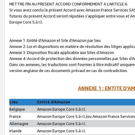
METTRE FIN AU PRESENT ACCORD CONFORMEMENT A L’ARTICLE 6.
Si vous avez conclu le présent Accord avec Amazon France Services SAS 
futures du présent Accord seront réputées s’appliquer entre vous et 
Europe Core S.à r.l.
Annexe 1 :Entité d’Amazon et Site d’Amazon par lieu
Annexe 2 :Loi et dispositions en matière de résolution des litiges appli
Annexe 3 :Disposition fiscale applicable aux Sites d’Amazon
Annexe 4 :Accord de protection des données personnelles par Sites d
Dans ces annexes, les traductions sont fournies à titre indicatif uniquem
version anglaise de ces documents prévaut en cas de contradiction.
ANNEXE 1 : ENTITE D’A
Lieu
Entité d’Amazon
Belgique
Amazon Europe Core S.à r.l.
France
Amazon Europe Core S.à r.l.(ou Amazon France Services 
Allemagne
Amazon Europe Core S.à r.l.
Irlande
Amazon Europe Core S.à r.l.