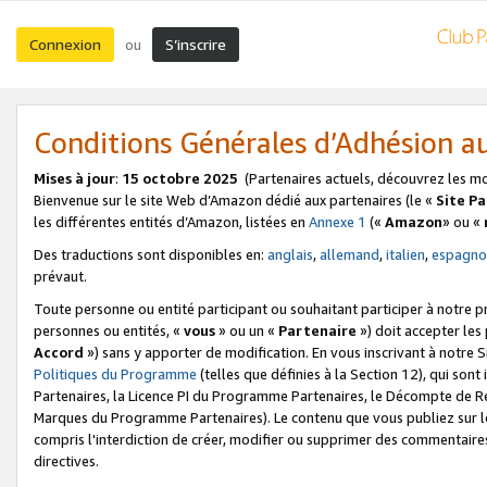
Connexion
S’inscrire
ou
Conditions Générales d’Adhésion 
Mises à jour
:
15 octobre 2025
(Partenaires actuels, découvrez les m
Bienvenue sur le site Web d’Amazon dédié aux partenaires (le «
Site P
les différentes entités d’Amazon, listées en
Annexe 1
(«
Amazon
» ou «
Des traductions sont disponibles en:
anglais
,
allemand
,
italien
,
espagno
prévaut.
Toute personne ou entité participant ou souhaitant participer à notre 
personnes ou entités, «
vous
» ou un «
Partenaire
») doit accepter le
Accord
») sans y apporter de modification. En vous inscrivant à notre Si
Politiques du Programme
(telles que définies à la Section 12), qui so
Partenaires, la Licence PI du Programme Partenaires, le Décompte de 
Marques du Programme Partenaires). Le contenu que vous publiez sur l
compris l'interdiction de créer, modifier ou supprimer des commentaires
directives.