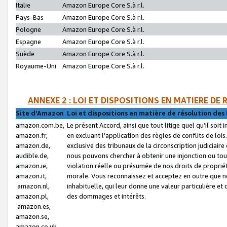
Italie
Amazon Europe Core S.à r.l.
Pays-Bas
Amazon Europe Core S.à r.l.
Pologne
Amazon Europe Core S.à r.l.
Espagne
Amazon Europe Core S.à r.l.
Suède
Amazon Europe Core S.à r.l.
Royaume-Uni
Amazon Europe Core S.à r.l.
ANNEXE 2 : LOI ET DISPOSITIONS EN MATIERE DE
Site d’Amazon
Loi et dispositions en matière de résolution des 
amazon.com.be,
Le présent Accord, ainsi que tout litige quel qu’il soi
amazon.fr,
en excluant l’application des règles de conflits de l
amazon.de,
exclusive des tribunaux de la circonscription judiciai
audible.de,
nous pouvons chercher à obtenir une injonction ou tou
amazon.ie,
violation réelle ou présumée de nos droits de proprié
amazon.it,
morale. Vous reconnaissez et acceptez en outre que n
amazon.nl,
inhabituelle, qui leur donne une valeur particulière 
amazon.pl,
des dommages et intérêts.
amazon.es,
amazon.se,
amazon.co.uk,