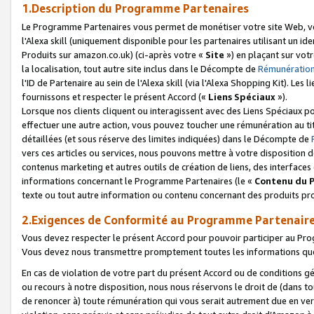
1.Description du Programme Partenaires
Le Programme Partenaires vous permet de monétiser votre site Web, vos 
l'Alexa skill (uniquement disponible pour les partenaires utilisant un 
Produits sur amazon.co.uk) (ci-après votre «
Site
») en plaçant sur votr
la localisation, tout autre site inclus dans le Décompte de
Rémunération
l'ID de Partenaire au sein de l'Alexa skill (via l'Alexa Shopping Kit). Le
fournissons et respecter le présent Accord («
Liens Spéciaux
»).
Lorsque nos clients cliquent ou interagissent avec des Liens Spéciaux p
effectuer une autre action, vous pouvez toucher une rémunération au ti
détaillées (et sous réserve des limites indiquées) dans le Décompte de
vers ces articles ou services, nous pouvons mettre à votre disposition d
contenus marketing et autres outils de création de liens, des interfaces
informations concernant le Programme Partenaires (le «
Contenu du 
texte ou tout autre information ou contenu concernant des produits prop
2.Exigences de Conformité au Programme Partenair
Vous devez respecter le présent Accord pour pouvoir participer au Pr
Vous devez nous transmettre promptement toutes les informations que
En cas de violation de votre part du présent Accord ou de conditions g
ou recours à notre disposition, nous nous réservons le droit de (dans 
de renoncer à) toute rémunération qui vous serait autrement due en ver