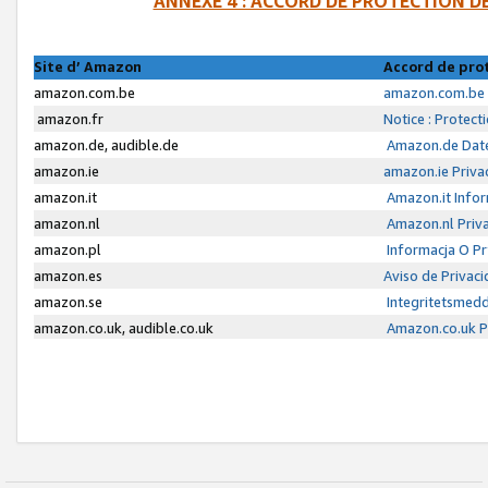
ANNEXE 4 : ACCORD DE PROTECTION 
Site d’ Amazon
Accord de pro
amazon.com.be
amazon.com.be 
amazon.fr
Notice : Protect
amazon.de, audible.de
Amazon.de Date
amazon.ie
amazon.ie Priva
amazon.it
Amazon.it Infor
amazon.nl
Amazon.nl Priva
amazon.pl
Informacja O P
amazon.es
Aviso de Privac
amazon.se
Integritetsmed
amazon.co.uk, audible.co.uk
Amazon.co.uk Pr