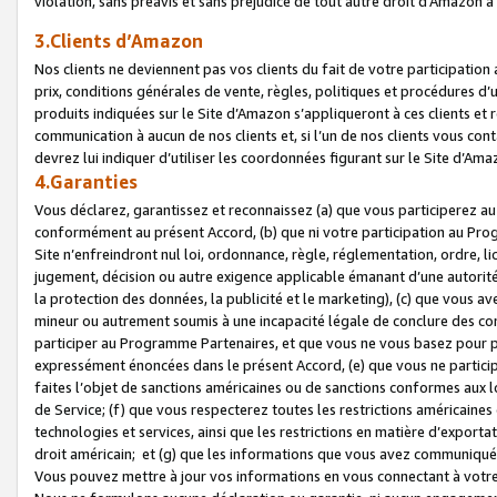
violation, sans préavis et sans préjudice de tout autre droit d’Amazo
3.Clients d’Amazon
Nos clients ne deviennent pas vos clients du fait de votre participati
prix, conditions générales de vente, règles, politiques et procédures d’u
produits indiquées sur le Site d’Amazon s’appliqueront à ces clients et
communication à aucun de nos clients et, si l’un de nos clients vous co
devrez lui indiquer d’utiliser les coordonnées figurant sur le Site d’Ama
4.Garanties
Vous déclarez, garantissez et reconnaissez (a) que vous participerez a
conformément au présent Accord, (b) que ni votre participation au Prog
Site n’enfreindront nul loi, ordonnance, règle, réglementation, ordre, li
jugement, décision ou autre exigence applicable émanant d’une autori
la protection des données, la publicité et le marketing), (c) que vous 
mineur ou autrement soumis à une incapacité légale de conclure des con
participer au Programme Partenaires, et que vous ne vous basez pour pr
expressément énoncées dans le présent Accord, (e) que vous ne particip
faites l’objet de sanctions américaines ou de sanctions conformes aux 
de Service; (f) que vous respecterez toutes les restrictions américaines
technologies et services, ainsi que les restrictions en matière d’exporta
droit américain; et (g) que les informations que vous avez communiqué
Vous pouvez mettre à jour vos informations en vous connectant à votre