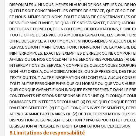
DISPONIBLES ». NI NOUS-MEMES NI AUCUN DE NOS AFFILIES OU D
QU’ELLE SOIT CONCERNANT LES OFFRES DE SERVICE, QUE CE SOIT DE
ET NOUS-MÊMES DECLINONS TOUTE GARANTIE CONCERNANT LES OFFRE
DE VALEUR MARCHANDE, DE QUALITE SATISFAISANTE, D’ADEQUATION
DECOULANT D’UNE LOI, DE LA COUTUME, DE NEGOCIATIONS, D’UNE
TOUTE OFFRE DE SERVICE OU A MODIFIER LA NATURE, LES CARACTERI
OFFRE DE SERVICE, A TOUT MOMENT. NI NOUS-MÊMES NI AUCUN DE 
SERVICE SERONT MAINTENUES, FONCTIONNERONT DE LA MANIERE DECR
ININTERROMPUES, EXACTES, EXEMPTES D’ERREUR OU NE COMPORT
AFFILIES OU DE NOS CONCEDANTS NE SERONS RESPONSABLES (A) DE
INTERRUPTIONS DE SERVICE, Y COMPRIS DE QUELCONQUES COUPURE
NON-AUTORISE A, OU MODIFICATION DE, OU SUPPRESSION, DESTRUC
TEXTE OU TOUT AUTRE INFORMATION OU CONTENU. AUCUN CONSEIL 
TOUT AUTRE PERSONNE PHYSIQUE OU MORALE OU QUE VOUS AURIEZ 
QUELCONQUE GARANTIE NON INDIQUEE EXPRESSEMENT DANS LE PRES
CONCEDANTS NE SERONS RESPONSABLES D’UNE QUELCONQUE COM
DOMMAGES ET INTERETS DECOULANT (X) D'UNE QUELCONQUE PERTE D
D'AUTRES BENEFICES, (Y) DE QUELCONQUES INVESTISSEMENTS, DEP
AU PROGRAMME PARTENAIRES OU (Z) DE TOUTE RESILIATION OU SU
DISPOSITION DE LA PRESENTE SECTION 7 N'AURA POUR EFFET D'EXC
LEGISLATION APPLICABLE INTERDIT LA LIMITATION OU L’EXCLUSION.
8.Limitations de responsabilité