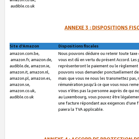
audible.co.uk
ANNEXE 3 : DISPOSITIONS FI
Site d’Amazon
Dispositions fiscales
amazon.com.be,
Nous pouvons déduire ou retenir toute taxe 
amazon.fr, amazon.de,
vous est dû en vertu du présent Accord. Les 
audible.de, amazon.ie,
représenteront le paiement ou le règlement 
amazon.it, amazon.nl,
pouvons vous demander ponctuellement des r
amazon.pl, amazon.es,
mais que vous ne nous les transmettez pas, n
amazon.se,
rémunération jusqu’à ce que vous nous reme
amazon.co.uk,
vous n’êtes pas la personne auprès de qui no
audible.co.uk
au Luxembourg, vous pouvez être légalement 
une facture répondant aux exigences d’une 
paiera la TVA applicable.