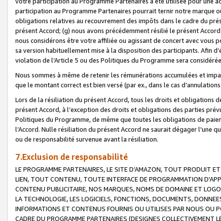
votre participation au Programme Partenaires a été utilisée pour une ac
participation au Programme Partenaires pourrait ternir notre marque ou
obligations relatives au recouvrement des impôts dans le cadre du prése
présent Accord; (g) nous avons précédemment résilié le présent Accord
nous considérons être votre affiliée ou agissant de concert avec vous 
sa version habituellement mise à la disposition des participants. Afin d’é
violation de l’Article 5 ou des Politiques du Programme sera considéré
Nous sommes à même de retenir les rémunérations accumulées et impayée
que le montant correct est bien versé (par ex., dans le cas d’annulations
Lors de la résiliation du présent Accord, tous les droits et obligations 
présent Accord, à l’exception des droits et obligations des parties prévus
Politiques du Programme, de même que toutes les obligations de paiement
l’Accord. Nulle résiliation du présent Accord ne saurait dégager l'une 
ou de responsabilité survenue avant la résiliation.
7.Exclusion de responsabilité
LE PROGRAMME PARTENAIRES, LE SITE D’AMAZON, TOUT PRODUIT ET 
LIEN, TOUT CONTENU, TOUTE INTERFACE DE PROGRAMMATION D'APP
CONTENU PUBLICITAIRE, NOS MARQUES, NOMS DE DOMAINE ET LOGOS
LA TECHNOLOGIE, LES LOGICIELS, FONCTIONS, DOCUMENTS, DONNEES
INFORMATIONS ET CONTENUS FOURNIS OU UTILISES PAR NOUS OU P
CADRE DU PROGRAMME PARTENAIRES (DESIGNES COLLECTIVEMENT LE