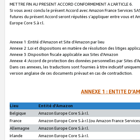
METTRE FIN AU PRESENT ACCORD CONFORMEMENT A L’ARTICLE 6.
Si vous avez conclu le présent Accord avec Amazon France Services SAS 
futures du présent Accord seront réputées s’appliquer entre vous et 
Europe Core S.à r.l.
Annexe 1 :Entité d’Amazon et Site d’Amazon par lieu
Annexe 2 :Loi et dispositions en matière de résolution des litiges appli
Annexe 3 :Disposition fiscale applicable aux Sites d’Amazon
Annexe 4 :Accord de protection des données personnelles par Sites d
Dans ces annexes, les traductions sont fournies à titre indicatif uniquem
version anglaise de ces documents prévaut en cas de contradiction.
ANNEXE 1 : ENTITE D’A
Lieu
Entité d’Amazon
Belgique
Amazon Europe Core S.à r.l.
France
Amazon Europe Core S.à r.l.(ou Amazon France Services 
Allemagne
Amazon Europe Core S.à r.l.
Irlande
Amazon Europe Core S.à r.l.