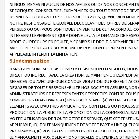
NI NOUS-MÊMES NI AUCUN DE NOS AFFILIES OU DE NOS CONCEDANT
SPECIFIQUES, CONSECUTIFS, EXEMPLAIRES OU TOUTE PERTE DE REVE
DONNEES DECOULANT DES OFFRES DE SERVICES, QUAND BIEN MEME N
NOTRE RESPONSABILITE GLOBALE DECOULANT DES OFFRES DE SERVI
VERSEES OU QUI VOUS SONT DUES EN VERTU DE CET ACCORD AU CO
INTERVENU L’EVENEMENT QUI A DONNE LIEU A LA DEMANDE DE RESP
DROIT OU RECOURS EN EQUITE, Y COMPRIS LE DROIT A DEMANDER l'
AVEC LE PRESENT ACCORD. AUCUNE DISPOSITION DU PRESENT PARAG
APPLICABLE INTERDIT LA LIMITATION.
9.Indemnisation
DANS LA MESURE AUTORISEE PAR LA LEGISLATION EN VIGUEUR, NO
DIRECT OU INDIRECT AVEC LA CREATION, LE MAINTIEN OU L’EXPLOIT
SERVICES) OU AVEC UNE QUELCONQUE VIOLATION DU PRESENT ACCO
DEGAGER DE TOUTE RESPONSABILITE NOS SOCIETES AFFILIEES, NOS 
ADMINISTRATEURS ET REPRESENTANTS RESPECTIFS CONTRE TOUS D
COMPRIS LES FRAIS D’AVOCAT) EN RELATION AVEC (A) VOTRE SITE O
ELEMENTS AVEC D’AUTRES APPLICATIONS, CONTENUS OU PROCESSUS, (
PRODUCTION, LA PUBLICITE, LA PROMOTION OU LA COMMERCIALISAT
VOTRE UTILISATION DE TOUTE OFFRE DE SERVICE, QUE CETTE UTILI
APPLICABLE, (D) TOUT MANQUEMENT DE VOTRE PART A UNE QUELCO
PROGRAMME), (E) VOS TAXES ET IMPOTS OU LA COLLECTE, LE REGLE
LE MANQUEMENT AUX OBLIGATIONS FISCALES OU D’ENREGISTREMENT 