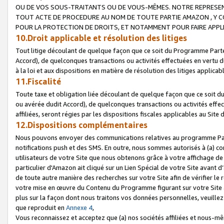
OU DE VOS SOUS-TRAITANTS OU DE VOUS-MÊMES. NOTRE REPRES
TOUT ACTE DE PROCEDURE AU NOM DE TOUTE PARTIE AMAZON , Y CO
POUR LA PROTECTION DE DROITS, ET NOTAMMENT POUR FAIRE APPL
10.Droit applicable et résolution des litiges
Tout litige découlant de quelque façon que ce soit du Programme Parte
Accord), de quelconques transactions ou activités effectuées en vertu d
à la loi et aux dispositions en matière de résolution des litiges applic
11.Fiscalité
Toute taxe et obligation liée découlant de quelque façon que ce soit 
ou avérée dudit Accord), de quelconques transactions ou activités effe
affiliées, seront régies par les dispositions fiscales applicables au Si
12.Dispositions complémentaires
Nous pouvons envoyer des communications relatives au programme Parten
notifications push et des SMS. En outre, nous sommes autorisés à (a) cont
utilisateurs de votre Site que nous obtenons grâce à votre affichage de
particulier d'Amazon ait cliqué sur un Lien Spécial de votre Site avant d
de toute autre manière des recherches sur votre Site afin de vérifier le re
votre mise en œuvre du Contenu du Programme figurant sur votre Site à
plus sur la façon dont nous traitons vos données personnelles, veuille
que reproduit en
Annexe 4
,
Vous reconnaissez et acceptez que (a) nos sociétés affiliées et nous-m