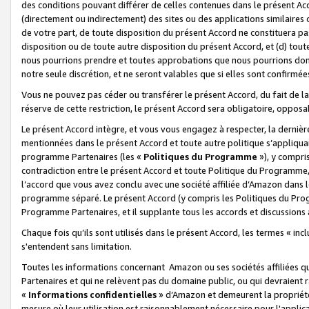
des conditions pouvant différer de celles contenues dans le présent Ac
(directement ou indirectement) des sites ou des applications similaires o
de votre part, de toute disposition du présent Accord ne constituera pa
disposition ou de toute autre disposition du présent Accord, et (d) tou
nous pourrions prendre et toutes approbations que nous pourrions donn
notre seule discrétion, et ne seront valables que si elles sont confirmée
Vous ne pouvez pas céder ou transférer le présent Accord, du fait de la 
réserve de cette restriction, le présent Accord sera obligatoire, opposab
Le présent Accord intègre, et vous vous engagez à respecter, la dernière 
mentionnées dans le présent Accord et toute autre politique s’appliqua
programme Partenaires (les «
Politiques du Programme
»), y compri
contradiction entre le présent Accord et toute Politique du Programme, 
l’accord que vous avez conclu avec une société affiliée d’Amazon dans 
programme séparé. Le présent Accord (y compris les Politiques du Progr
Programme Partenaires, et il supplante tous les accords et discussions 
Chaque fois qu’ils sont utilisés dans le présent Accord, les termes « in
s'entendent sans limitation.
Toutes les informations concernant Amazon ou ses sociétés affiliées 
Partenaires et qui ne relèvent pas du domaine public, ou qui devraient
«
Informations confidentielles
» d’Amazon et demeurent la propriété 
mesure où leur utilisation est raisonnablement nécessaire pour l'appli