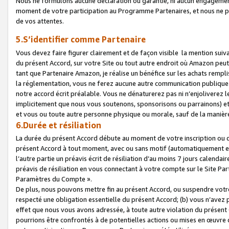
Nous ne formulons aucune déclaration ou garantie, ni aucun engagemen
moment de votre participation au Programme Partenaires, et nous ne p
de vos attentes.
5.S’identifier comme Partenaire
Vous devez faire figurer clairement et de façon visible la mention sui
du présent Accord, sur votre Site ou tout autre endroit où Amazon peut vo
tant que Partenaire Amazon, je réalise un bénéfice sur les achats remplis
la réglementation, vous ne ferez aucune autre communication publique
notre accord écrit préalable. Vous ne dénaturerez pas ni n’enjoliverez 
implicitement que nous vous soutenons, sponsorisons ou parrainons) et v
et vous ou toute autre personne physique ou morale, sauf de la manièr
6.Durée et résiliation
La durée du présent Accord débute au moment de votre inscription ou de
présent Accord à tout moment, avec ou sans motif (automatiquement et sa
l’autre partie un préavis écrit de résiliation d’au moins 7 jours calenda
préavis de résiliation en vous connectant à votre compte sur le Site Par
Paramètres du Compte ».
De plus, nous pouvons mettre fin au présent Accord, ou suspendre votre 
respecté une obligation essentielle du présent Accord; (b) vous n’avez p
effet que nous vous avons adressée, à toute autre violation du présen
pourrions être confrontés à de potentielles actions ou mises en œuvre 