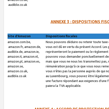
audible.co.uk
ANNEXE 3 : DISPOSITIONS FI
Site d’Amazon
Dispositions fiscales
amazon.com.be,
Nous pouvons déduire ou retenir toute taxe 
amazon.fr, amazon.de,
vous est dû en vertu du présent Accord. Les 
audible.de, amazon.ie,
représenteront le paiement ou le règlement 
amazon.it, amazon.nl,
pouvons vous demander ponctuellement des r
amazon.pl, amazon.es,
mais que vous ne nous les transmettez pas, n
amazon.se,
rémunération jusqu’à ce que vous nous reme
amazon.co.uk,
vous n’êtes pas la personne auprès de qui no
audible.co.uk
au Luxembourg, vous pouvez être légalement 
une facture répondant aux exigences d’une 
paiera la TVA applicable.