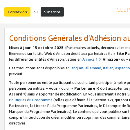
Connexion
S’inscrire
ou
Conditions Générales d’Adhésion 
Mises à jour
:
15 octobre 2025
(Partenaires actuels, découvrez les m
Bienvenue sur le site Web d’Amazon dédié aux partenaires (le «
Site P
les différentes entités d’Amazon, listées en
Annexe 1
(«
Amazon
» ou «
Des traductions sont disponibles en:
anglais
,
allemand
,
italien
,
espagno
prévaut.
Toute personne ou entité participant ou souhaitant participer à notre 
personnes ou entités, «
vous
» ou un «
Partenaire
») doit accepter le
Accord
») sans y apporter de modification. En vous inscrivant à notre Si
Politiques du Programme
(telles que définies à la Section 12), qui so
Partenaires, la Licence PI du Programme Partenaires, le Décompte de 
Marques du Programme Partenaires). Le contenu que vous publiez sur l
compris l'interdiction de créer, modifier ou supprimer des commentaires
directives.