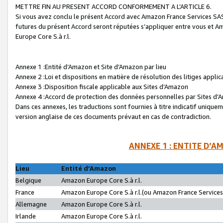
METTRE FIN AU PRESENT ACCORD CONFORMEMENT A L’ARTICLE 6.
Si vous avez conclu le présent Accord avec Amazon France Services SAS 
futures du présent Accord seront réputées s’appliquer entre vous et 
Europe Core S.à r.l.
Annexe 1 :Entité d’Amazon et Site d’Amazon par lieu
Annexe 2 :Loi et dispositions en matière de résolution des litiges appli
Annexe 3 :Disposition fiscale applicable aux Sites d’Amazon
Annexe 4 :Accord de protection des données personnelles par Sites d
Dans ces annexes, les traductions sont fournies à titre indicatif uniquem
version anglaise de ces documents prévaut en cas de contradiction.
ANNEXE 1 : ENTITE D’A
Lieu
Entité d’Amazon
Belgique
Amazon Europe Core S.à r.l.
France
Amazon Europe Core S.à r.l.(ou Amazon France Services 
Allemagne
Amazon Europe Core S.à r.l.
Irlande
Amazon Europe Core S.à r.l.