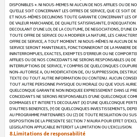
DISPONIBLES ». NI NOUS-MEMES NI AUCUN DE NOS AFFILIES OU D
QU’ELLE SOIT CONCERNANT LES OFFRES DE SERVICE, QUE CE SOIT DE
ET NOUS-MÊMES DECLINONS TOUTE GARANTIE CONCERNANT LES OFFRE
DE VALEUR MARCHANDE, DE QUALITE SATISFAISANTE, D’ADEQUATION
DECOULANT D’UNE LOI, DE LA COUTUME, DE NEGOCIATIONS, D’UNE
TOUTE OFFRE DE SERVICE OU A MODIFIER LA NATURE, LES CARACTERI
OFFRE DE SERVICE, A TOUT MOMENT. NI NOUS-MÊMES NI AUCUN DE 
SERVICE SERONT MAINTENUES, FONCTIONNERONT DE LA MANIERE DECR
ININTERROMPUES, EXACTES, EXEMPTES D’ERREUR OU NE COMPORT
AFFILIES OU DE NOS CONCEDANTS NE SERONS RESPONSABLES (A) DE
INTERRUPTIONS DE SERVICE, Y COMPRIS DE QUELCONQUES COUPURE
NON-AUTORISE A, OU MODIFICATION DE, OU SUPPRESSION, DESTRUC
TEXTE OU TOUT AUTRE INFORMATION OU CONTENU. AUCUN CONSEIL 
TOUT AUTRE PERSONNE PHYSIQUE OU MORALE OU QUE VOUS AURIEZ 
QUELCONQUE GARANTIE NON INDIQUEE EXPRESSEMENT DANS LE PRES
CONCEDANTS NE SERONS RESPONSABLES D’UNE QUELCONQUE COM
DOMMAGES ET INTERETS DECOULANT (X) D'UNE QUELCONQUE PERTE D
D'AUTRES BENEFICES, (Y) DE QUELCONQUES INVESTISSEMENTS, DEP
AU PROGRAMME PARTENAIRES OU (Z) DE TOUTE RESILIATION OU SU
DISPOSITION DE LA PRESENTE SECTION 7 N'AURA POUR EFFET D'EXC
LEGISLATION APPLICABLE INTERDIT LA LIMITATION OU L’EXCLUSION.
8.Limitations de responsabilité