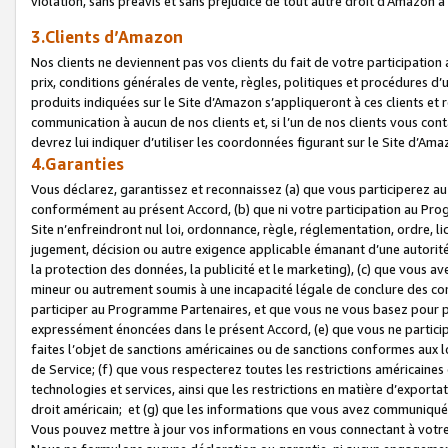
violation, sans préavis et sans préjudice de tout autre droit d’Amazo
3.Clients d’Amazon
Nos clients ne deviennent pas vos clients du fait de votre participati
prix, conditions générales de vente, règles, politiques et procédures d’u
produits indiquées sur le Site d’Amazon s’appliqueront à ces clients et
communication à aucun de nos clients et, si l’un de nos clients vous co
devrez lui indiquer d’utiliser les coordonnées figurant sur le Site d’Ama
4.Garanties
Vous déclarez, garantissez et reconnaissez (a) que vous participerez a
conformément au présent Accord, (b) que ni votre participation au Prog
Site n’enfreindront nul loi, ordonnance, règle, réglementation, ordre, li
jugement, décision ou autre exigence applicable émanant d’une autori
la protection des données, la publicité et le marketing), (c) que vous 
mineur ou autrement soumis à une incapacité légale de conclure des con
participer au Programme Partenaires, et que vous ne vous basez pour pr
expressément énoncées dans le présent Accord, (e) que vous ne particip
faites l’objet de sanctions américaines ou de sanctions conformes aux 
de Service; (f) que vous respecterez toutes les restrictions américaines
technologies et services, ainsi que les restrictions en matière d’exporta
droit américain; et (g) que les informations que vous avez communiqué
Vous pouvez mettre à jour vos informations en vous connectant à votre