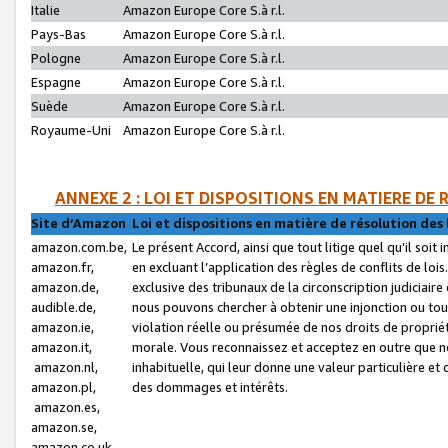
Italie
Amazon Europe Core S.à r.l.
Pays-Bas
Amazon Europe Core S.à r.l.
Pologne
Amazon Europe Core S.à r.l.
Espagne
Amazon Europe Core S.à r.l.
Suède
Amazon Europe Core S.à r.l.
Royaume-Uni
Amazon Europe Core S.à r.l.
ANNEXE 2 : LOI ET DISPOSITIONS EN MATIERE DE
Site d’Amazon
Loi et dispositions en matière de résolution des 
amazon.com.be,
Le présent Accord, ainsi que tout litige quel qu’il soi
amazon.fr,
en excluant l’application des règles de conflits de l
amazon.de,
exclusive des tribunaux de la circonscription judiciai
audible.de,
nous pouvons chercher à obtenir une injonction ou tou
amazon.ie,
violation réelle ou présumée de nos droits de proprié
amazon.it,
morale. Vous reconnaissez et acceptez en outre que n
amazon.nl,
inhabituelle, qui leur donne une valeur particulière 
amazon.pl,
des dommages et intérêts.
amazon.es,
amazon.se,
amazon.co.uk,