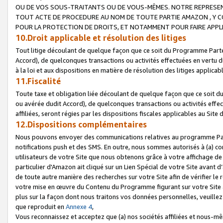
OU DE VOS SOUS-TRAITANTS OU DE VOUS-MÊMES. NOTRE REPRES
TOUT ACTE DE PROCEDURE AU NOM DE TOUTE PARTIE AMAZON , Y CO
POUR LA PROTECTION DE DROITS, ET NOTAMMENT POUR FAIRE APPL
10.Droit applicable et résolution des litiges
Tout litige découlant de quelque façon que ce soit du Programme Parte
Accord), de quelconques transactions ou activités effectuées en vertu d
à la loi et aux dispositions en matière de résolution des litiges applic
11.Fiscalité
Toute taxe et obligation liée découlant de quelque façon que ce soit 
ou avérée dudit Accord), de quelconques transactions ou activités effe
affiliées, seront régies par les dispositions fiscales applicables au Si
12.Dispositions complémentaires
Nous pouvons envoyer des communications relatives au programme Parten
notifications push et des SMS. En outre, nous sommes autorisés à (a) cont
utilisateurs de votre Site que nous obtenons grâce à votre affichage de
particulier d'Amazon ait cliqué sur un Lien Spécial de votre Site avant d
de toute autre manière des recherches sur votre Site afin de vérifier le re
votre mise en œuvre du Contenu du Programme figurant sur votre Site à
plus sur la façon dont nous traitons vos données personnelles, veuille
que reproduit en
Annexe 4
,
Vous reconnaissez et acceptez que (a) nos sociétés affiliées et nous-m