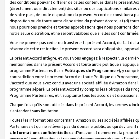
des conditions pouvant différer de celles contenues dans le présent Ac
(directement ou indirectement) des sites ou des applications similaires o
de votre part, de toute disposition du présent Accord ne constituera pa
disposition ou de toute autre disposition du présent Accord, et (d) tou
nous pourrions prendre et toutes approbations que nous pourrions donn
notre seule discrétion, et ne seront valables que si elles sont confirmée
Vous ne pouvez pas céder ou transférer le présent Accord, du fait de la 
réserve de cette restriction, le présent Accord sera obligatoire, opposab
Le présent Accord intègre, et vous vous engagez à respecter, la dernière 
mentionnées dans le présent Accord et toute autre politique s’appliqua
programme Partenaires (les «
Politiques du Programme
»), y compri
contradiction entre le présent Accord et toute Politique du Programme, 
l’accord que vous avez conclu avec une société affiliée d’Amazon dans 
programme séparé. Le présent Accord (y compris les Politiques du Progr
Programme Partenaires, et il supplante tous les accords et discussions 
Chaque fois qu’ils sont utilisés dans le présent Accord, les termes « in
s'entendent sans limitation.
Toutes les informations concernant Amazon ou ses sociétés affiliées 
Partenaires et qui ne relèvent pas du domaine public, ou qui devraient
«
Informations confidentielles
» d’Amazon et demeurent la propriété 
mesure où leur utilisation est raisonnablement nécessaire pour l'appli