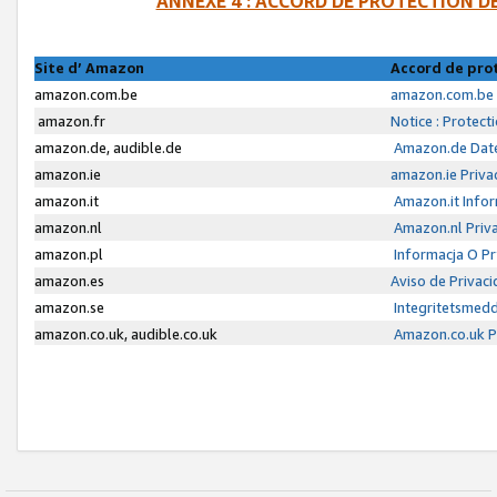
ANNEXE 4 : ACCORD DE PROTECTION 
Site d’ Amazon
Accord de pro
amazon.com.be
amazon.com.be 
amazon.fr
Notice : Protect
amazon.de, audible.de
Amazon.de Date
amazon.ie
amazon.ie Priva
amazon.it
Amazon.it Infor
amazon.nl
Amazon.nl Priva
amazon.pl
Informacja O P
amazon.es
Aviso de Privac
amazon.se
Integritetsmed
amazon.co.uk, audible.co.uk
Amazon.co.uk Pr