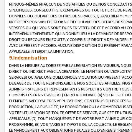
NI NOUS-MÊMES NI AUCUN DE NOS AFFILIES OU DE NOS CONCEDANT
SPECIFIQUES, CONSECUTIFS, EXEMPLAIRES OU TOUTE PERTE DE REVE
DONNEES DECOULANT DES OFFRES DE SERVICES, QUAND BIEN MEME N
NOTRE RESPONSABILITE GLOBALE DECOULANT DES OFFRES DE SERVI
VERSEES OU QUI VOUS SONT DUES EN VERTU DE CET ACCORD AU CO
INTERVENU L’EVENEMENT QUI A DONNE LIEU A LA DEMANDE DE RESP
DROIT OU RECOURS EN EQUITE, Y COMPRIS LE DROIT A DEMANDER l'
AVEC LE PRESENT ACCORD. AUCUNE DISPOSITION DU PRESENT PARAG
APPLICABLE INTERDIT LA LIMITATION.
9.Indemnisation
DANS LA MESURE AUTORISEE PAR LA LEGISLATION EN VIGUEUR, NO
DIRECT OU INDIRECT AVEC LA CREATION, LE MAINTIEN OU L’EXPLOIT
SERVICES) OU AVEC UNE QUELCONQUE VIOLATION DU PRESENT ACCO
DEGAGER DE TOUTE RESPONSABILITE NOS SOCIETES AFFILIEES, NOS 
ADMINISTRATEURS ET REPRESENTANTS RESPECTIFS CONTRE TOUS D
COMPRIS LES FRAIS D’AVOCAT) EN RELATION AVEC (A) VOTRE SITE O
ELEMENTS AVEC D’AUTRES APPLICATIONS, CONTENUS OU PROCESSUS, (
PRODUCTION, LA PUBLICITE, LA PROMOTION OU LA COMMERCIALISAT
VOTRE UTILISATION DE TOUTE OFFRE DE SERVICE, QUE CETTE UTILI
APPLICABLE, (D) TOUT MANQUEMENT DE VOTRE PART A UNE QUELCO
PROGRAMME), (E) VOS TAXES ET IMPOTS OU LA COLLECTE, LE REGLE
LE MANQUEMENT AUX OBLIGATIONS FISCALES OU D’ENREGISTREMENT 