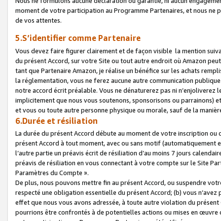
Nous ne formulons aucune déclaration ou garantie, ni aucun engagemen
moment de votre participation au Programme Partenaires, et nous ne p
de vos attentes.
5.S’identifier comme Partenaire
Vous devez faire figurer clairement et de façon visible la mention sui
du présent Accord, sur votre Site ou tout autre endroit où Amazon peut vo
tant que Partenaire Amazon, je réalise un bénéfice sur les achats remplis
la réglementation, vous ne ferez aucune autre communication publique
notre accord écrit préalable. Vous ne dénaturerez pas ni n’enjoliverez 
implicitement que nous vous soutenons, sponsorisons ou parrainons) et v
et vous ou toute autre personne physique ou morale, sauf de la manièr
6.Durée et résiliation
La durée du présent Accord débute au moment de votre inscription ou de
présent Accord à tout moment, avec ou sans motif (automatiquement et sa
l’autre partie un préavis écrit de résiliation d’au moins 7 jours calenda
préavis de résiliation en vous connectant à votre compte sur le Site Par
Paramètres du Compte ».
De plus, nous pouvons mettre fin au présent Accord, ou suspendre votre 
respecté une obligation essentielle du présent Accord; (b) vous n’avez p
effet que nous vous avons adressée, à toute autre violation du présen
pourrions être confrontés à de potentielles actions ou mises en œuvre 