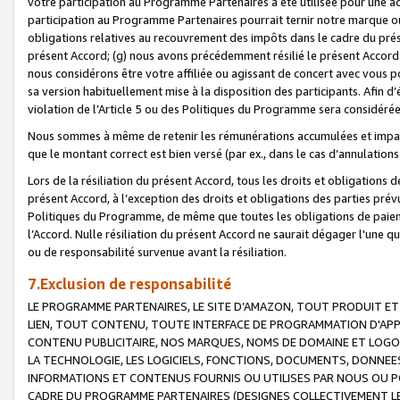
votre participation au Programme Partenaires a été utilisée pour une ac
participation au Programme Partenaires pourrait ternir notre marque ou
obligations relatives au recouvrement des impôts dans le cadre du prése
présent Accord; (g) nous avons précédemment résilié le présent Accord
nous considérons être votre affiliée ou agissant de concert avec vous 
sa version habituellement mise à la disposition des participants. Afin d’é
violation de l’Article 5 ou des Politiques du Programme sera considéré
Nous sommes à même de retenir les rémunérations accumulées et impayée
que le montant correct est bien versé (par ex., dans le cas d’annulations
Lors de la résiliation du présent Accord, tous les droits et obligations 
présent Accord, à l’exception des droits et obligations des parties prévus
Politiques du Programme, de même que toutes les obligations de paiement
l’Accord. Nulle résiliation du présent Accord ne saurait dégager l'une 
ou de responsabilité survenue avant la résiliation.
7.Exclusion de responsabilité
LE PROGRAMME PARTENAIRES, LE SITE D’AMAZON, TOUT PRODUIT ET 
LIEN, TOUT CONTENU, TOUTE INTERFACE DE PROGRAMMATION D'APP
CONTENU PUBLICITAIRE, NOS MARQUES, NOMS DE DOMAINE ET LOGOS
LA TECHNOLOGIE, LES LOGICIELS, FONCTIONS, DOCUMENTS, DONNEES
INFORMATIONS ET CONTENUS FOURNIS OU UTILISES PAR NOUS OU P
CADRE DU PROGRAMME PARTENAIRES (DESIGNES COLLECTIVEMENT LE