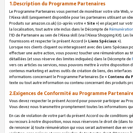
1.Description du Programme Partenaires
Le Programme Partenaires vous permet de monétiser votre site Web, vos 
l'Alexa skill (uniquement disponible pour les partenaires utilisant un 
Produits sur amazon.co.uk) (ci-après votre «
Site
») en plaçant sur votr
la localisation, tout autre site inclus dans le Décompte de
Rémunération
l'ID de Partenaire au sein de l'Alexa skill (via l'Alexa Shopping Kit). Le
fournissons et respecter le présent Accord («
Liens Spéciaux
»).
Lorsque nos clients cliquent ou interagissent avec des Liens Spéciaux p
effectuer une autre action, vous pouvez toucher une rémunération au ti
détaillées (et sous réserve des limites indiquées) dans le Décompte de
vers ces articles ou services, nous pouvons mettre à votre disposition d
contenus marketing et autres outils de création de liens, des interfaces
informations concernant le Programme Partenaires (le «
Contenu du 
texte ou tout autre information ou contenu concernant des produits prop
2.Exigences de Conformité au Programme Partenair
Vous devez respecter le présent Accord pour pouvoir participer au Pr
Vous devez nous transmettre promptement toutes les informations que
En cas de violation de votre part du présent Accord ou de conditions g
ou recours à notre disposition, nous nous réservons le droit de (dans 
de renoncer à) toute rémunération qui vous serait autrement due en ver