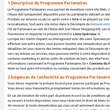
1.Description du Programme Partenaires
Le Programme Partenaires vous permet de monétiser votre site Web, vos 
l'Alexa skill (uniquement disponible pour les partenaires utilisant un 
Produits sur amazon.co.uk) (ci-après votre «
Site
») en plaçant sur votr
la localisation, tout autre site inclus dans le Décompte de
Rémunération
l'ID de Partenaire au sein de l'Alexa skill (via l'Alexa Shopping Kit). Le
fournissons et respecter le présent Accord («
Liens Spéciaux
»).
Lorsque nos clients cliquent ou interagissent avec des Liens Spéciaux p
effectuer une autre action, vous pouvez toucher une rémunération au ti
détaillées (et sous réserve des limites indiquées) dans le Décompte de
vers ces articles ou services, nous pouvons mettre à votre disposition d
contenus marketing et autres outils de création de liens, des interfaces
informations concernant le Programme Partenaires (le «
Contenu du 
texte ou tout autre information ou contenu concernant des produits prop
2.Exigences de Conformité au Programme Partenair
Vous devez respecter le présent Accord pour pouvoir participer au Pr
Vous devez nous transmettre promptement toutes les informations que
En cas de violation de votre part du présent Accord ou de conditions g
ou recours à notre disposition, nous nous réservons le droit de (dans 
de renoncer à) toute rémunération qui vous serait autrement due en ver