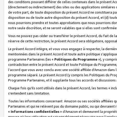
des conditions pouvant différer de celles contenues dans le présent Ac
(directement ou indirectement) des sites ou des applications similaires o
de votre part, de toute disposition du présent Accord ne constituera pa
disposition ou de toute autre disposition du présent Accord, et (d) tou
nous pourrions prendre et toutes approbations que nous pourrions donn
notre seule discrétion, et ne seront valables que si elles sont confirmée
Vous ne pouvez pas céder ou transférer le présent Accord, du fait de la 
réserve de cette restriction, le présent Accord sera obligatoire, opposab
Le présent Accord intègre, et vous vous engagez à respecter, la dernière 
mentionnées dans le présent Accord et toute autre politique s’appliqua
programme Partenaires (les «
Politiques du Programme
»), y compri
contradiction entre le présent Accord et toute Politique du Programme, 
l’accord que vous avez conclu avec une société affiliée d’Amazon dans 
programme séparé. Le présent Accord (y compris les Politiques du Progr
Programme Partenaires, et il supplante tous les accords et discussions 
Chaque fois qu’ils sont utilisés dans le présent Accord, les termes « in
s'entendent sans limitation.
Toutes les informations concernant Amazon ou ses sociétés affiliées 
Partenaires et qui ne relèvent pas du domaine public, ou qui devraient
«
Informations confidentielles
» d’Amazon et demeurent la propriété 
mesure où leur utilisation est raisonnablement nécessaire pour l'appli