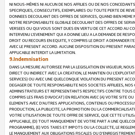
NI NOUS-MÊMES NI AUCUN DE NOS AFFILIES OU DE NOS CONCEDANT
SPECIFIQUES, CONSECUTIFS, EXEMPLAIRES OU TOUTE PERTE DE REVE
DONNEES DECOULANT DES OFFRES DE SERVICES, QUAND BIEN MEME N
NOTRE RESPONSABILITE GLOBALE DECOULANT DES OFFRES DE SERVI
VERSEES OU QUI VOUS SONT DUES EN VERTU DE CET ACCORD AU CO
INTERVENU L’EVENEMENT QUI A DONNE LIEU A LA DEMANDE DE RESP
DROIT OU RECOURS EN EQUITE, Y COMPRIS LE DROIT A DEMANDER l'
AVEC LE PRESENT ACCORD. AUCUNE DISPOSITION DU PRESENT PARAG
APPLICABLE INTERDIT LA LIMITATION.
9.Indemnisation
DANS LA MESURE AUTORISEE PAR LA LEGISLATION EN VIGUEUR, NO
DIRECT OU INDIRECT AVEC LA CREATION, LE MAINTIEN OU L’EXPLOIT
SERVICES) OU AVEC UNE QUELCONQUE VIOLATION DU PRESENT ACCO
DEGAGER DE TOUTE RESPONSABILITE NOS SOCIETES AFFILIEES, NOS 
ADMINISTRATEURS ET REPRESENTANTS RESPECTIFS CONTRE TOUS D
COMPRIS LES FRAIS D’AVOCAT) EN RELATION AVEC (A) VOTRE SITE O
ELEMENTS AVEC D’AUTRES APPLICATIONS, CONTENUS OU PROCESSUS, (
PRODUCTION, LA PUBLICITE, LA PROMOTION OU LA COMMERCIALISAT
VOTRE UTILISATION DE TOUTE OFFRE DE SERVICE, QUE CETTE UTILI
APPLICABLE, (D) TOUT MANQUEMENT DE VOTRE PART A UNE QUELCO
PROGRAMME), (E) VOS TAXES ET IMPOTS OU LA COLLECTE, LE REGLE
LE MANQUEMENT AUX OBLIGATIONS FISCALES OU D’ENREGISTREMENT 