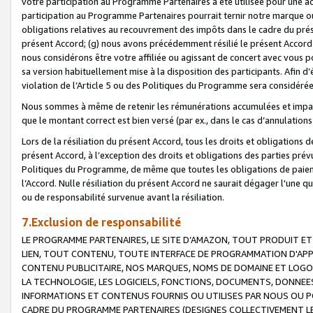
votre participation au Programme Partenaires a été utilisée pour une ac
participation au Programme Partenaires pourrait ternir notre marque ou
obligations relatives au recouvrement des impôts dans le cadre du prése
présent Accord; (g) nous avons précédemment résilié le présent Accord
nous considérons être votre affiliée ou agissant de concert avec vous 
sa version habituellement mise à la disposition des participants. Afin d’é
violation de l’Article 5 ou des Politiques du Programme sera considéré
Nous sommes à même de retenir les rémunérations accumulées et impayée
que le montant correct est bien versé (par ex., dans le cas d’annulations
Lors de la résiliation du présent Accord, tous les droits et obligations 
présent Accord, à l’exception des droits et obligations des parties prévus
Politiques du Programme, de même que toutes les obligations de paiement
l’Accord. Nulle résiliation du présent Accord ne saurait dégager l'une 
ou de responsabilité survenue avant la résiliation.
7.Exclusion de responsabilité
LE PROGRAMME PARTENAIRES, LE SITE D’AMAZON, TOUT PRODUIT ET 
LIEN, TOUT CONTENU, TOUTE INTERFACE DE PROGRAMMATION D'APP
CONTENU PUBLICITAIRE, NOS MARQUES, NOMS DE DOMAINE ET LOGOS
LA TECHNOLOGIE, LES LOGICIELS, FONCTIONS, DOCUMENTS, DONNEES
INFORMATIONS ET CONTENUS FOURNIS OU UTILISES PAR NOUS OU P
CADRE DU PROGRAMME PARTENAIRES (DESIGNES COLLECTIVEMENT LE