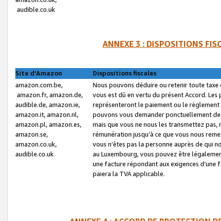
audible.co.uk
ANNEXE 3 : DISPOSITIONS FI
Site d’Amazon
Dispositions fiscales
amazon.com.be,
Nous pouvons déduire ou retenir toute taxe 
amazon.fr, amazon.de,
vous est dû en vertu du présent Accord. Les 
audible.de, amazon.ie,
représenteront le paiement ou le règlement 
amazon.it, amazon.nl,
pouvons vous demander ponctuellement des r
amazon.pl, amazon.es,
mais que vous ne nous les transmettez pas, n
amazon.se,
rémunération jusqu’à ce que vous nous reme
amazon.co.uk,
vous n’êtes pas la personne auprès de qui no
audible.co.uk
au Luxembourg, vous pouvez être légalement 
une facture répondant aux exigences d’une 
paiera la TVA applicable.