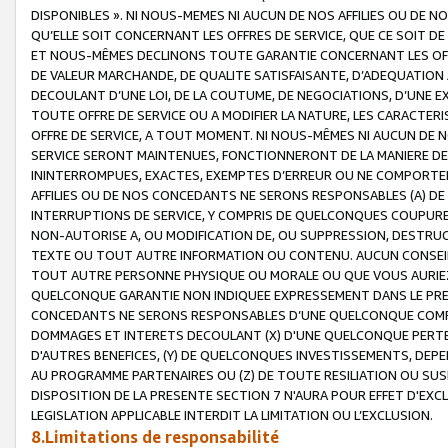
DISPONIBLES ». NI NOUS-MEMES NI AUCUN DE NOS AFFILIES OU D
QU’ELLE SOIT CONCERNANT LES OFFRES DE SERVICE, QUE CE SOIT DE
ET NOUS-MÊMES DECLINONS TOUTE GARANTIE CONCERNANT LES OFFRE
DE VALEUR MARCHANDE, DE QUALITE SATISFAISANTE, D’ADEQUATION
DECOULANT D’UNE LOI, DE LA COUTUME, DE NEGOCIATIONS, D’UNE
TOUTE OFFRE DE SERVICE OU A MODIFIER LA NATURE, LES CARACTERI
OFFRE DE SERVICE, A TOUT MOMENT. NI NOUS-MÊMES NI AUCUN DE 
SERVICE SERONT MAINTENUES, FONCTIONNERONT DE LA MANIERE DECR
ININTERROMPUES, EXACTES, EXEMPTES D’ERREUR OU NE COMPORT
AFFILIES OU DE NOS CONCEDANTS NE SERONS RESPONSABLES (A) DE
INTERRUPTIONS DE SERVICE, Y COMPRIS DE QUELCONQUES COUPURE
NON-AUTORISE A, OU MODIFICATION DE, OU SUPPRESSION, DESTRUC
TEXTE OU TOUT AUTRE INFORMATION OU CONTENU. AUCUN CONSEIL 
TOUT AUTRE PERSONNE PHYSIQUE OU MORALE OU QUE VOUS AURIEZ 
QUELCONQUE GARANTIE NON INDIQUEE EXPRESSEMENT DANS LE PRES
CONCEDANTS NE SERONS RESPONSABLES D’UNE QUELCONQUE COM
DOMMAGES ET INTERETS DECOULANT (X) D'UNE QUELCONQUE PERTE D
D'AUTRES BENEFICES, (Y) DE QUELCONQUES INVESTISSEMENTS, DEP
AU PROGRAMME PARTENAIRES OU (Z) DE TOUTE RESILIATION OU SU
DISPOSITION DE LA PRESENTE SECTION 7 N'AURA POUR EFFET D'EXC
LEGISLATION APPLICABLE INTERDIT LA LIMITATION OU L’EXCLUSION.
8.Limitations de responsabilité