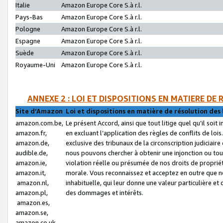
Italie
Amazon Europe Core S.à r.l.
Pays-Bas
Amazon Europe Core S.à r.l.
Pologne
Amazon Europe Core S.à r.l.
Espagne
Amazon Europe Core S.à r.l.
Suède
Amazon Europe Core S.à r.l.
Royaume-Uni
Amazon Europe Core S.à r.l.
ANNEXE 2 : LOI ET DISPOSITIONS EN MATIERE DE
Site d’Amazon
Loi et dispositions en matière de résolution des 
amazon.com.be,
Le présent Accord, ainsi que tout litige quel qu’il soi
amazon.fr,
en excluant l’application des règles de conflits de l
amazon.de,
exclusive des tribunaux de la circonscription judiciai
audible.de,
nous pouvons chercher à obtenir une injonction ou tou
amazon.ie,
violation réelle ou présumée de nos droits de proprié
amazon.it,
morale. Vous reconnaissez et acceptez en outre que n
amazon.nl,
inhabituelle, qui leur donne une valeur particulière 
amazon.pl,
des dommages et intérêts.
amazon.es,
amazon.se,
amazon.co.uk,