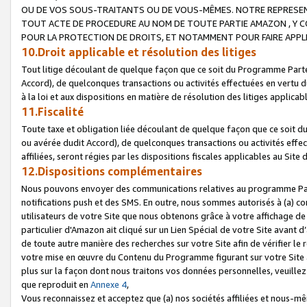
OU DE VOS SOUS-TRAITANTS OU DE VOUS-MÊMES. NOTRE REPRES
TOUT ACTE DE PROCEDURE AU NOM DE TOUTE PARTIE AMAZON , Y CO
POUR LA PROTECTION DE DROITS, ET NOTAMMENT POUR FAIRE APPL
10.Droit applicable et résolution des litiges
Tout litige découlant de quelque façon que ce soit du Programme Parte
Accord), de quelconques transactions ou activités effectuées en vertu d
à la loi et aux dispositions en matière de résolution des litiges applic
11.Fiscalité
Toute taxe et obligation liée découlant de quelque façon que ce soit 
ou avérée dudit Accord), de quelconques transactions ou activités effe
affiliées, seront régies par les dispositions fiscales applicables au Si
12.Dispositions complémentaires
Nous pouvons envoyer des communications relatives au programme Parten
notifications push et des SMS. En outre, nous sommes autorisés à (a) cont
utilisateurs de votre Site que nous obtenons grâce à votre affichage de
particulier d'Amazon ait cliqué sur un Lien Spécial de votre Site avant d
de toute autre manière des recherches sur votre Site afin de vérifier le re
votre mise en œuvre du Contenu du Programme figurant sur votre Site à
plus sur la façon dont nous traitons vos données personnelles, veuille
que reproduit en
Annexe 4
,
Vous reconnaissez et acceptez que (a) nos sociétés affiliées et nous-m