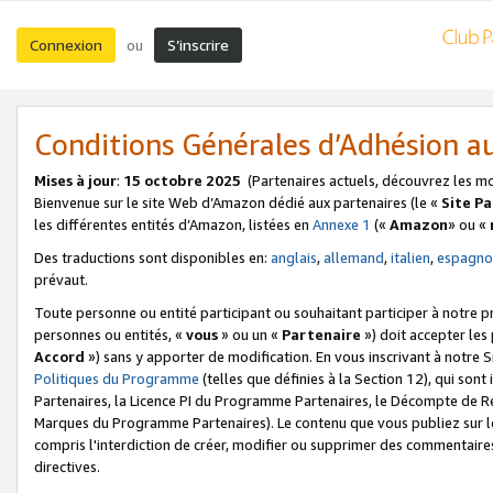
Connexion
S’inscrire
ou
Conditions Générales d’Adhésion 
Mises à jour
:
15 octobre 2025
(Partenaires actuels, découvrez les m
Bienvenue sur le site Web d’Amazon dédié aux partenaires (le «
Site P
les différentes entités d’Amazon, listées en
Annexe 1
(«
Amazon
» ou «
Des traductions sont disponibles en:
anglais
,
allemand
,
italien
,
espagno
prévaut.
Toute personne ou entité participant ou souhaitant participer à notre 
personnes ou entités, «
vous
» ou un «
Partenaire
») doit accepter le
Accord
») sans y apporter de modification. En vous inscrivant à notre Si
Politiques du Programme
(telles que définies à la Section 12), qui so
Partenaires, la Licence PI du Programme Partenaires, le Décompte de 
Marques du Programme Partenaires). Le contenu que vous publiez sur l
compris l'interdiction de créer, modifier ou supprimer des commentaires
directives.