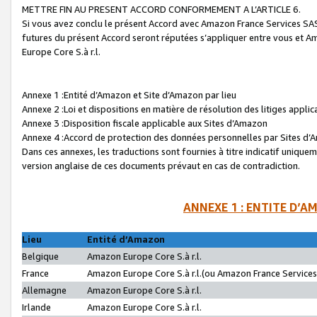
METTRE FIN AU PRESENT ACCORD CONFORMEMENT A L’ARTICLE 6.
Si vous avez conclu le présent Accord avec Amazon France Services SAS 
futures du présent Accord seront réputées s’appliquer entre vous et 
Europe Core S.à r.l.
Annexe 1 :Entité d’Amazon et Site d’Amazon par lieu
Annexe 2 :Loi et dispositions en matière de résolution des litiges appli
Annexe 3 :Disposition fiscale applicable aux Sites d’Amazon
Annexe 4 :Accord de protection des données personnelles par Sites d
Dans ces annexes, les traductions sont fournies à titre indicatif uniquem
version anglaise de ces documents prévaut en cas de contradiction.
ANNEXE 1 : ENTITE D’A
Lieu
Entité d’Amazon
Belgique
Amazon Europe Core S.à r.l.
France
Amazon Europe Core S.à r.l.(ou Amazon France Services 
Allemagne
Amazon Europe Core S.à r.l.
Irlande
Amazon Europe Core S.à r.l.