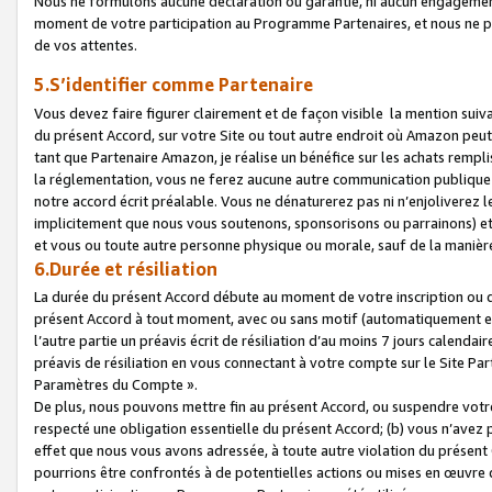
Nous ne formulons aucune déclaration ou garantie, ni aucun engagemen
moment de votre participation au Programme Partenaires, et nous ne p
de vos attentes.
5.S’identifier comme Partenaire
Vous devez faire figurer clairement et de façon visible la mention sui
du présent Accord, sur votre Site ou tout autre endroit où Amazon peut vo
tant que Partenaire Amazon, je réalise un bénéfice sur les achats remplis
la réglementation, vous ne ferez aucune autre communication publique
notre accord écrit préalable. Vous ne dénaturerez pas ni n’enjoliverez 
implicitement que nous vous soutenons, sponsorisons ou parrainons) et v
et vous ou toute autre personne physique ou morale, sauf de la manièr
6.Durée et résiliation
La durée du présent Accord débute au moment de votre inscription ou de
présent Accord à tout moment, avec ou sans motif (automatiquement et sa
l’autre partie un préavis écrit de résiliation d’au moins 7 jours calenda
préavis de résiliation en vous connectant à votre compte sur le Site Par
Paramètres du Compte ».
De plus, nous pouvons mettre fin au présent Accord, ou suspendre votre 
respecté une obligation essentielle du présent Accord; (b) vous n’avez p
effet que nous vous avons adressée, à toute autre violation du présen
pourrions être confrontés à de potentielles actions ou mises en œuvre 