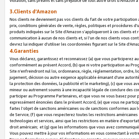
violation, sans préavis et sans préjudice de tout autre droit d’Amazo
3.Clients d’Amazon
Nos clients ne deviennent pas vos clients du fait de votre participati
prix, conditions générales de vente, règles, politiques et procédures d’u
produits indiquées sur le Site d’Amazon s’appliqueront à ces clients et
communication à aucun de nos clients et, si l’un de nos clients vous co
devrez lui indiquer d’utiliser les coordonnées figurant sur le Site d’Ama
4.Garanties
Vous déclarez, garantissez et reconnaissez (a) que vous participerez a
conformément au présent Accord, (b) que ni votre participation au Prog
Site n’enfreindront nul loi, ordonnance, règle, réglementation, ordre, li
jugement, décision ou autre exigence applicable émanant d’une autori
la protection des données, la publicité et le marketing), (c) que vous 
mineur ou autrement soumis à une incapacité légale de conclure des con
participer au Programme Partenaires, et que vous ne vous basez pour pr
expressément énoncées dans le présent Accord, (e) que vous ne particip
faites l’objet de sanctions américaines ou de sanctions conformes aux 
de Service; (f) que vous respecterez toutes les restrictions américaines
technologies et services, ainsi que les restrictions en matière d’exporta
droit américain; et (g) que les informations que vous avez communiqué
Vous pouvez mettre à jour vos informations en vous connectant à votre