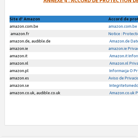
ANNEXE 4 : ACCORD DE PROTECTION 
Site d’ Amazon
Accord de pro
amazon.com.be
amazon.com.be 
amazon.fr
Notice : Protect
amazon.de, audible.de
Amazon.de Date
amazon.ie
amazon.ie Priva
amazon.it
Amazon.it Infor
amazon.nl
Amazon.nl Priva
amazon.pl
Informacja O P
amazon.es
Aviso de Privac
amazon.se
Integritetsmed
amazon.co.uk, audible.co.uk
Amazon.co.uk Pr