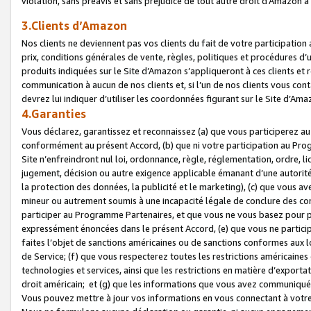
violation, sans préavis et sans préjudice de tout autre droit d’Amazo
3.Clients d’Amazon
Nos clients ne deviennent pas vos clients du fait de votre participati
prix, conditions générales de vente, règles, politiques et procédures d’u
produits indiquées sur le Site d’Amazon s’appliqueront à ces clients et
communication à aucun de nos clients et, si l’un de nos clients vous co
devrez lui indiquer d’utiliser les coordonnées figurant sur le Site d’Ama
4.Garanties
Vous déclarez, garantissez et reconnaissez (a) que vous participerez a
conformément au présent Accord, (b) que ni votre participation au Prog
Site n’enfreindront nul loi, ordonnance, règle, réglementation, ordre, li
jugement, décision ou autre exigence applicable émanant d’une autori
la protection des données, la publicité et le marketing), (c) que vous 
mineur ou autrement soumis à une incapacité légale de conclure des con
participer au Programme Partenaires, et que vous ne vous basez pour pr
expressément énoncées dans le présent Accord, (e) que vous ne particip
faites l’objet de sanctions américaines ou de sanctions conformes aux 
de Service; (f) que vous respecterez toutes les restrictions américaines
technologies et services, ainsi que les restrictions en matière d’exporta
droit américain; et (g) que les informations que vous avez communiqué
Vous pouvez mettre à jour vos informations en vous connectant à votre