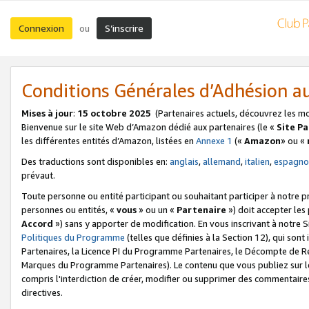
Connexion
S’inscrire
ou
Conditions Générales d’Adhésion 
Mises à jour
:
15 octobre 2025
(Partenaires actuels, découvrez les m
Bienvenue sur le site Web d’Amazon dédié aux partenaires (le «
Site P
les différentes entités d’Amazon, listées en
Annexe 1
(«
Amazon
» ou «
Des traductions sont disponibles en:
anglais
,
allemand
,
italien
,
espagno
prévaut.
Toute personne ou entité participant ou souhaitant participer à notre 
personnes ou entités, «
vous
» ou un «
Partenaire
») doit accepter le
Accord
») sans y apporter de modification. En vous inscrivant à notre Si
Politiques du Programme
(telles que définies à la Section 12), qui so
Partenaires, la Licence PI du Programme Partenaires, le Décompte de 
Marques du Programme Partenaires). Le contenu que vous publiez sur l
compris l'interdiction de créer, modifier ou supprimer des commentaires
directives.