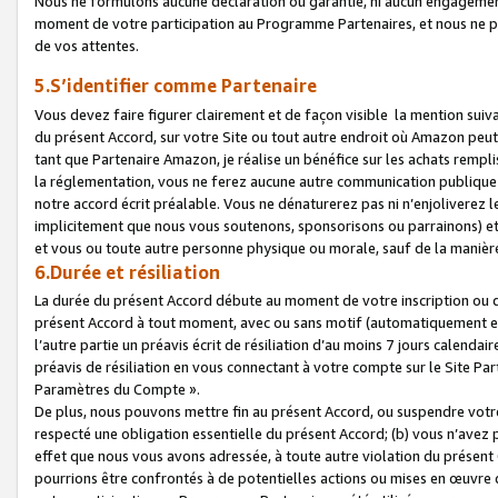
Nous ne formulons aucune déclaration ou garantie, ni aucun engagemen
moment de votre participation au Programme Partenaires, et nous ne p
de vos attentes.
5.S’identifier comme Partenaire
Vous devez faire figurer clairement et de façon visible la mention sui
du présent Accord, sur votre Site ou tout autre endroit où Amazon peut vo
tant que Partenaire Amazon, je réalise un bénéfice sur les achats remplis
la réglementation, vous ne ferez aucune autre communication publique
notre accord écrit préalable. Vous ne dénaturerez pas ni n’enjoliverez 
implicitement que nous vous soutenons, sponsorisons ou parrainons) et v
et vous ou toute autre personne physique ou morale, sauf de la manièr
6.Durée et résiliation
La durée du présent Accord débute au moment de votre inscription ou de
présent Accord à tout moment, avec ou sans motif (automatiquement et sa
l’autre partie un préavis écrit de résiliation d’au moins 7 jours calenda
préavis de résiliation en vous connectant à votre compte sur le Site Par
Paramètres du Compte ».
De plus, nous pouvons mettre fin au présent Accord, ou suspendre votre 
respecté une obligation essentielle du présent Accord; (b) vous n’avez p
effet que nous vous avons adressée, à toute autre violation du présen
pourrions être confrontés à de potentielles actions ou mises en œuvre 