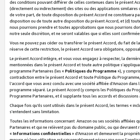
des conditions pouvant différer de celles contenues dans le présent Ac
(directement ou indirectement) des sites ou des applications similaires o
de votre part, de toute disposition du présent Accord ne constituera pa
disposition ou de toute autre disposition du présent Accord, et (d) tou
nous pourrions prendre et toutes approbations que nous pourrions donn
notre seule discrétion, et ne seront valables que si elles sont confirmée
Vous ne pouvez pas céder ou transférer le présent Accord, du fait de la 
réserve de cette restriction, le présent Accord sera obligatoire, opposab
Le présent Accord intègre, et vous vous engagez à respecter, la dernière 
mentionnées dans le présent Accord et toute autre politique s’appliqua
programme Partenaires (les «
Politiques du Programme
»), y compri
contradiction entre le présent Accord et toute Politique du Programme, 
l’accord que vous avez conclu avec une société affiliée d’Amazon dans 
programme séparé. Le présent Accord (y compris les Politiques du Progr
Programme Partenaires, et il supplante tous les accords et discussions 
Chaque fois qu’ils sont utilisés dans le présent Accord, les termes « in
s'entendent sans limitation.
Toutes les informations concernant Amazon ou ses sociétés affiliées 
Partenaires et qui ne relèvent pas du domaine public, ou qui devraient
«
Informations confidentielles
» d’Amazon et demeurent la propriété 
mesure où leur utilisation est raisonnablement nécessaire pour l'appli