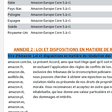
Italie
Amazon Europe Core S.à r.l.
Pays-Bas
Amazon Europe Core S.à r.l.
Pologne
Amazon Europe Core S.à r.l.
Espagne
Amazon Europe Core S.à r.l.
Suède
Amazon Europe Core S.à r.l.
Royaume-Uni
Amazon Europe Core S.à r.l.
ANNEXE 2 : LOI ET DISPOSITIONS EN MATIERE DE
Site d’Amazon
Loi et dispositions en matière de résolution des 
amazon.com.be,
Le présent Accord, ainsi que tout litige quel qu’il soi
amazon.fr,
en excluant l’application des règles de conflits de l
amazon.de,
exclusive des tribunaux de la circonscription judiciai
audible.de,
nous pouvons chercher à obtenir une injonction ou tou
amazon.ie,
violation réelle ou présumée de nos droits de proprié
amazon.it,
morale. Vous reconnaissez et acceptez en outre que n
amazon.nl,
inhabituelle, qui leur donne une valeur particulière 
amazon.pl,
des dommages et intérêts.
amazon.es,
amazon.se,
amazon.co.uk,