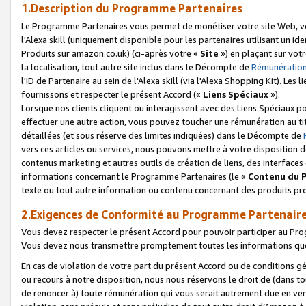
1.Description du Programme Partenaires
Le Programme Partenaires vous permet de monétiser votre site Web, vos 
l'Alexa skill (uniquement disponible pour les partenaires utilisant un 
Produits sur amazon.co.uk) (ci-après votre «
Site
») en plaçant sur votr
la localisation, tout autre site inclus dans le Décompte de
Rémunération
l'ID de Partenaire au sein de l'Alexa skill (via l'Alexa Shopping Kit). Le
fournissons et respecter le présent Accord («
Liens Spéciaux
»).
Lorsque nos clients cliquent ou interagissent avec des Liens Spéciaux p
effectuer une autre action, vous pouvez toucher une rémunération au ti
détaillées (et sous réserve des limites indiquées) dans le Décompte de
vers ces articles ou services, nous pouvons mettre à votre disposition d
contenus marketing et autres outils de création de liens, des interfaces
informations concernant le Programme Partenaires (le «
Contenu du 
texte ou tout autre information ou contenu concernant des produits prop
2.Exigences de Conformité au Programme Partenair
Vous devez respecter le présent Accord pour pouvoir participer au Pr
Vous devez nous transmettre promptement toutes les informations que
En cas de violation de votre part du présent Accord ou de conditions g
ou recours à notre disposition, nous nous réservons le droit de (dans 
de renoncer à) toute rémunération qui vous serait autrement due en ver