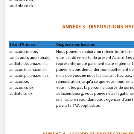
audible.co.uk
ANNEXE 3 : DISPOSITIONS FI
Site d’Amazon
Dispositions fiscales
amazon.com.be,
Nous pouvons déduire ou retenir toute taxe 
amazon.fr, amazon.de,
vous est dû en vertu du présent Accord. Les 
audible.de, amazon.ie,
représenteront le paiement ou le règlement 
amazon.it, amazon.nl,
pouvons vous demander ponctuellement des r
amazon.pl, amazon.es,
mais que vous ne nous les transmettez pas, n
amazon.se,
rémunération jusqu’à ce que vous nous reme
amazon.co.uk,
vous n’êtes pas la personne auprès de qui no
audible.co.uk
au Luxembourg, vous pouvez être légalement 
une facture répondant aux exigences d’une 
paiera la TVA applicable.