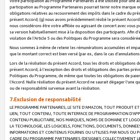
votre participation au Programme Partenaires a été utilisée pour une ac
participation au Programme Partenaires pourrait ternir notre marque ou
obligations relatives au recouvrement des impôts dans le cadre du prése
présent Accord; (g) nous avons précédemment résilié le présent Accord
nous considérons être votre affiliée ou agissant de concert avec vous 
sa version habituellement mise à la disposition des participants. Afin d’é
violation de l’Article 5 ou des Politiques du Programme sera considéré
Nous sommes à même de retenir les rémunérations accumulées et impayée
que le montant correct est bien versé (par ex., dans le cas d’annulations
Lors de la résiliation du présent Accord, tous les droits et obligations 
présent Accord, à l’exception des droits et obligations des parties prévus
Politiques du Programme, de même que toutes les obligations de paiement
l’Accord. Nulle résiliation du présent Accord ne saurait dégager l'une 
ou de responsabilité survenue avant la résiliation.
7.Exclusion de responsabilité
LE PROGRAMME PARTENAIRES, LE SITE D’AMAZON, TOUT PRODUIT ET 
LIEN, TOUT CONTENU, TOUTE INTERFACE DE PROGRAMMATION D'APP
CONTENU PUBLICITAIRE, NOS MARQUES, NOMS DE DOMAINE ET LOGOS
LA TECHNOLOGIE, LES LOGICIELS, FONCTIONS, DOCUMENTS, DONNEES
INFORMATIONS ET CONTENUS FOURNIS OU UTILISES PAR NOUS OU P
CADRE DU PROGRAMME PARTENAIRES (DESIGNES COLLECTIVEMENT LE