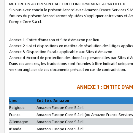
METTRE FIN AU PRESENT ACCORD CONFORMEMENT A L’ARTICLE 6.
Si vous avez conclu le présent Accord avec Amazon France Services SAS 
futures du présent Accord seront réputées s’appliquer entre vous et 
Europe Core S.à r.l.
Annexe 1 :Entité d’Amazon et Site d’Amazon par lieu
Annexe 2 :Loi et dispositions en matière de résolution des litiges appli
Annexe 3 :Disposition fiscale applicable aux Sites d’Amazon
Annexe 4 :Accord de protection des données personnelles par Sites d
Dans ces annexes, les traductions sont fournies à titre indicatif uniquem
version anglaise de ces documents prévaut en cas de contradiction.
ANNEXE 1 : ENTITE D’A
Lieu
Entité d’Amazon
Belgique
Amazon Europe Core S.à r.l.
France
Amazon Europe Core S.à r.l.(ou Amazon France Services 
Allemagne
Amazon Europe Core S.à r.l.
Irlande
Amazon Europe Core S.à r.l.