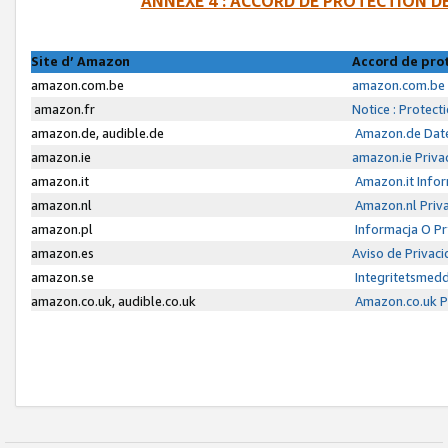
ANNEXE 4 : ACCORD DE PROTECTION 
Site d’ Amazon
Accord de pro
amazon.com.be
amazon.com.be 
amazon.fr
Notice : Protect
amazon.de, audible.de
Amazon.de Date
amazon.ie
amazon.ie Priva
amazon.it
Amazon.it Infor
amazon.nl
Amazon.nl Priva
amazon.pl
Informacja O P
amazon.es
Aviso de Privac
amazon.se
Integritetsmed
amazon.co.uk, audible.co.uk
Amazon.co.uk Pr