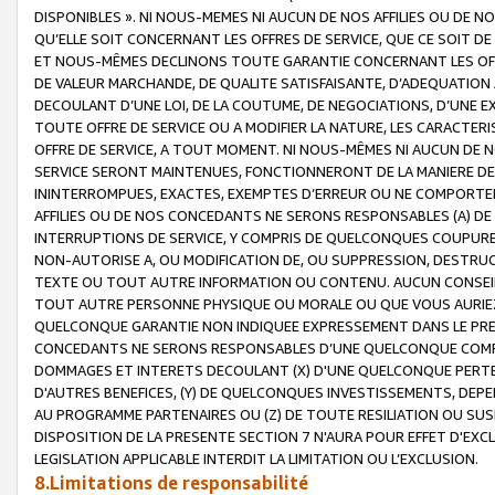
DISPONIBLES ». NI NOUS-MEMES NI AUCUN DE NOS AFFILIES OU D
QU’ELLE SOIT CONCERNANT LES OFFRES DE SERVICE, QUE CE SOIT DE
ET NOUS-MÊMES DECLINONS TOUTE GARANTIE CONCERNANT LES OFFRE
DE VALEUR MARCHANDE, DE QUALITE SATISFAISANTE, D’ADEQUATION
DECOULANT D’UNE LOI, DE LA COUTUME, DE NEGOCIATIONS, D’UNE
TOUTE OFFRE DE SERVICE OU A MODIFIER LA NATURE, LES CARACTERI
OFFRE DE SERVICE, A TOUT MOMENT. NI NOUS-MÊMES NI AUCUN DE 
SERVICE SERONT MAINTENUES, FONCTIONNERONT DE LA MANIERE DECR
ININTERROMPUES, EXACTES, EXEMPTES D’ERREUR OU NE COMPORT
AFFILIES OU DE NOS CONCEDANTS NE SERONS RESPONSABLES (A) DE
INTERRUPTIONS DE SERVICE, Y COMPRIS DE QUELCONQUES COUPURE
NON-AUTORISE A, OU MODIFICATION DE, OU SUPPRESSION, DESTRUC
TEXTE OU TOUT AUTRE INFORMATION OU CONTENU. AUCUN CONSEIL 
TOUT AUTRE PERSONNE PHYSIQUE OU MORALE OU QUE VOUS AURIEZ 
QUELCONQUE GARANTIE NON INDIQUEE EXPRESSEMENT DANS LE PRES
CONCEDANTS NE SERONS RESPONSABLES D’UNE QUELCONQUE COM
DOMMAGES ET INTERETS DECOULANT (X) D'UNE QUELCONQUE PERTE D
D'AUTRES BENEFICES, (Y) DE QUELCONQUES INVESTISSEMENTS, DEP
AU PROGRAMME PARTENAIRES OU (Z) DE TOUTE RESILIATION OU SU
DISPOSITION DE LA PRESENTE SECTION 7 N'AURA POUR EFFET D'EXC
LEGISLATION APPLICABLE INTERDIT LA LIMITATION OU L’EXCLUSION.
8.Limitations de responsabilité