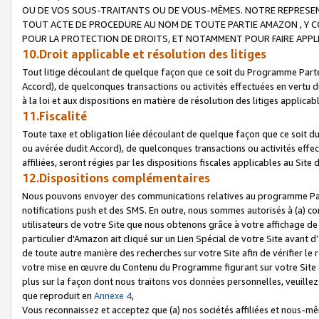
OU DE VOS SOUS-TRAITANTS OU DE VOUS-MÊMES. NOTRE REPRES
TOUT ACTE DE PROCEDURE AU NOM DE TOUTE PARTIE AMAZON , Y CO
POUR LA PROTECTION DE DROITS, ET NOTAMMENT POUR FAIRE APPL
10.Droit applicable et résolution des litiges
Tout litige découlant de quelque façon que ce soit du Programme Parte
Accord), de quelconques transactions ou activités effectuées en vertu d
à la loi et aux dispositions en matière de résolution des litiges applic
11.Fiscalité
Toute taxe et obligation liée découlant de quelque façon que ce soit 
ou avérée dudit Accord), de quelconques transactions ou activités effe
affiliées, seront régies par les dispositions fiscales applicables au Si
12.Dispositions complémentaires
Nous pouvons envoyer des communications relatives au programme Parten
notifications push et des SMS. En outre, nous sommes autorisés à (a) cont
utilisateurs de votre Site que nous obtenons grâce à votre affichage de
particulier d'Amazon ait cliqué sur un Lien Spécial de votre Site avant d
de toute autre manière des recherches sur votre Site afin de vérifier le re
votre mise en œuvre du Contenu du Programme figurant sur votre Site à
plus sur la façon dont nous traitons vos données personnelles, veuille
que reproduit en
Annexe 4
,
Vous reconnaissez et acceptez que (a) nos sociétés affiliées et nous-m