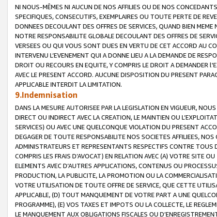
NI NOUS-MÊMES NI AUCUN DE NOS AFFILIES OU DE NOS CONCEDANT
SPECIFIQUES, CONSECUTIFS, EXEMPLAIRES OU TOUTE PERTE DE REVE
DONNEES DECOULANT DES OFFRES DE SERVICES, QUAND BIEN MEME N
NOTRE RESPONSABILITE GLOBALE DECOULANT DES OFFRES DE SERVI
VERSEES OU QUI VOUS SONT DUES EN VERTU DE CET ACCORD AU CO
INTERVENU L’EVENEMENT QUI A DONNE LIEU A LA DEMANDE DE RESP
DROIT OU RECOURS EN EQUITE, Y COMPRIS LE DROIT A DEMANDER l'
AVEC LE PRESENT ACCORD. AUCUNE DISPOSITION DU PRESENT PARAG
APPLICABLE INTERDIT LA LIMITATION.
9.Indemnisation
DANS LA MESURE AUTORISEE PAR LA LEGISLATION EN VIGUEUR, NO
DIRECT OU INDIRECT AVEC LA CREATION, LE MAINTIEN OU L’EXPLOIT
SERVICES) OU AVEC UNE QUELCONQUE VIOLATION DU PRESENT ACCO
DEGAGER DE TOUTE RESPONSABILITE NOS SOCIETES AFFILIEES, NOS 
ADMINISTRATEURS ET REPRESENTANTS RESPECTIFS CONTRE TOUS D
COMPRIS LES FRAIS D’AVOCAT) EN RELATION AVEC (A) VOTRE SITE O
ELEMENTS AVEC D’AUTRES APPLICATIONS, CONTENUS OU PROCESSUS, (
PRODUCTION, LA PUBLICITE, LA PROMOTION OU LA COMMERCIALISAT
VOTRE UTILISATION DE TOUTE OFFRE DE SERVICE, QUE CETTE UTILI
APPLICABLE, (D) TOUT MANQUEMENT DE VOTRE PART A UNE QUELCO
PROGRAMME), (E) VOS TAXES ET IMPOTS OU LA COLLECTE, LE REGLE
LE MANQUEMENT AUX OBLIGATIONS FISCALES OU D’ENREGISTREMENT 