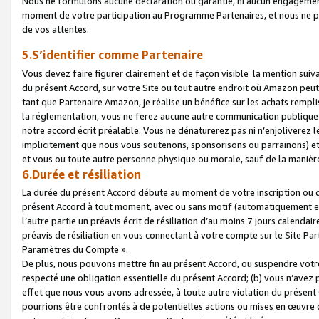
Nous ne formulons aucune déclaration ou garantie, ni aucun engagemen
moment de votre participation au Programme Partenaires, et nous ne p
de vos attentes.
5.S’identifier comme Partenaire
Vous devez faire figurer clairement et de façon visible la mention sui
du présent Accord, sur votre Site ou tout autre endroit où Amazon peut vo
tant que Partenaire Amazon, je réalise un bénéfice sur les achats remplis
la réglementation, vous ne ferez aucune autre communication publique
notre accord écrit préalable. Vous ne dénaturerez pas ni n’enjoliverez 
implicitement que nous vous soutenons, sponsorisons ou parrainons) et v
et vous ou toute autre personne physique ou morale, sauf de la manièr
6.Durée et résiliation
La durée du présent Accord débute au moment de votre inscription ou de
présent Accord à tout moment, avec ou sans motif (automatiquement et sa
l’autre partie un préavis écrit de résiliation d’au moins 7 jours calenda
préavis de résiliation en vous connectant à votre compte sur le Site Par
Paramètres du Compte ».
De plus, nous pouvons mettre fin au présent Accord, ou suspendre votre 
respecté une obligation essentielle du présent Accord; (b) vous n’avez p
effet que nous vous avons adressée, à toute autre violation du présen
pourrions être confrontés à de potentielles actions ou mises en œuvre 