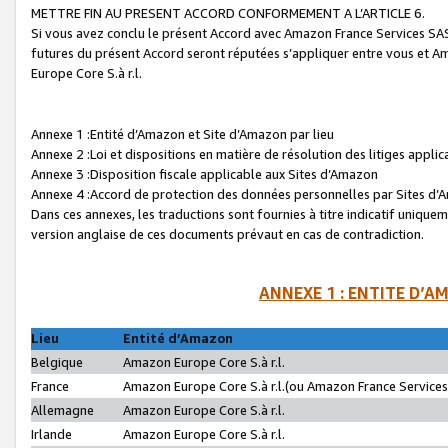
METTRE FIN AU PRESENT ACCORD CONFORMEMENT A L’ARTICLE 6.
Si vous avez conclu le présent Accord avec Amazon France Services SAS 
futures du présent Accord seront réputées s’appliquer entre vous et 
Europe Core S.à r.l.
Annexe 1 :Entité d’Amazon et Site d’Amazon par lieu
Annexe 2 :Loi et dispositions en matière de résolution des litiges appli
Annexe 3 :Disposition fiscale applicable aux Sites d’Amazon
Annexe 4 :Accord de protection des données personnelles par Sites d
Dans ces annexes, les traductions sont fournies à titre indicatif uniquem
version anglaise de ces documents prévaut en cas de contradiction.
ANNEXE 1 : ENTITE D’A
Lieu
Entité d’Amazon
Belgique
Amazon Europe Core S.à r.l.
France
Amazon Europe Core S.à r.l.(ou Amazon France Services 
Allemagne
Amazon Europe Core S.à r.l.
Irlande
Amazon Europe Core S.à r.l.