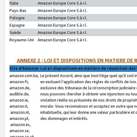
Italie
Amazon Europe Core S.à r.l.
Pays-Bas
Amazon Europe Core S.à r.l.
Pologne
Amazon Europe Core S.à r.l.
Espagne
Amazon Europe Core S.à r.l.
Suède
Amazon Europe Core S.à r.l.
Royaume-Uni
Amazon Europe Core S.à r.l.
ANNEXE 2 : LOI ET DISPOSITIONS EN MATIERE DE
Site d’Amazon
Loi et dispositions en matière de résolution des 
amazon.com.be,
Le présent Accord, ainsi que tout litige quel qu’il soi
amazon.fr,
en excluant l’application des règles de conflits de l
amazon.de,
exclusive des tribunaux de la circonscription judiciai
audible.de,
nous pouvons chercher à obtenir une injonction ou tou
amazon.ie,
violation réelle ou présumée de nos droits de proprié
amazon.it,
morale. Vous reconnaissez et acceptez en outre que n
amazon.nl,
inhabituelle, qui leur donne une valeur particulière 
amazon.pl,
des dommages et intérêts.
amazon.es,
amazon.se,
amazon.co.uk,