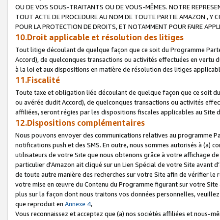
OU DE VOS SOUS-TRAITANTS OU DE VOUS-MÊMES. NOTRE REPRES
TOUT ACTE DE PROCEDURE AU NOM DE TOUTE PARTIE AMAZON , Y CO
POUR LA PROTECTION DE DROITS, ET NOTAMMENT POUR FAIRE APPL
10.Droit applicable et résolution des litiges
Tout litige découlant de quelque façon que ce soit du Programme Parte
Accord), de quelconques transactions ou activités effectuées en vertu d
à la loi et aux dispositions en matière de résolution des litiges applic
11.Fiscalité
Toute taxe et obligation liée découlant de quelque façon que ce soit 
ou avérée dudit Accord), de quelconques transactions ou activités effe
affiliées, seront régies par les dispositions fiscales applicables au Si
12.Dispositions complémentaires
Nous pouvons envoyer des communications relatives au programme Parten
notifications push et des SMS. En outre, nous sommes autorisés à (a) cont
utilisateurs de votre Site que nous obtenons grâce à votre affichage de
particulier d'Amazon ait cliqué sur un Lien Spécial de votre Site avant d
de toute autre manière des recherches sur votre Site afin de vérifier le re
votre mise en œuvre du Contenu du Programme figurant sur votre Site à
plus sur la façon dont nous traitons vos données personnelles, veuille
que reproduit en
Annexe 4
,
Vous reconnaissez et acceptez que (a) nos sociétés affiliées et nous-m