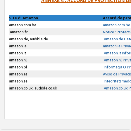
ANNEXE 4 : ACCORD DE PROTECTION 
Site d’ Amazon
Accord de pro
amazon.com.be
amazon.com.be 
amazon.fr
Notice : Protect
amazon.de, audible.de
Amazon.de Date
amazon.ie
amazon.ie Priva
amazon.it
Amazon.it Infor
amazon.nl
Amazon.nl Priva
amazon.pl
Informacja O P
amazon.es
Aviso de Privac
amazon.se
Integritetsmed
amazon.co.uk, audible.co.uk
Amazon.co.uk Pr