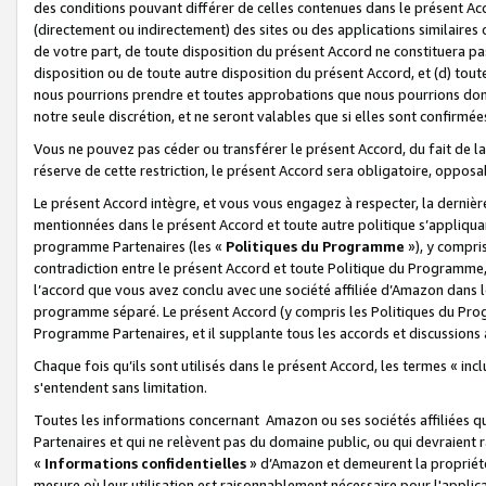
des conditions pouvant différer de celles contenues dans le présent Ac
(directement ou indirectement) des sites ou des applications similaires o
de votre part, de toute disposition du présent Accord ne constituera pa
disposition ou de toute autre disposition du présent Accord, et (d) tou
nous pourrions prendre et toutes approbations que nous pourrions donn
notre seule discrétion, et ne seront valables que si elles sont confirmée
Vous ne pouvez pas céder ou transférer le présent Accord, du fait de la 
réserve de cette restriction, le présent Accord sera obligatoire, opposab
Le présent Accord intègre, et vous vous engagez à respecter, la dernière 
mentionnées dans le présent Accord et toute autre politique s’appliqua
programme Partenaires (les «
Politiques du Programme
»), y compri
contradiction entre le présent Accord et toute Politique du Programme, 
l’accord que vous avez conclu avec une société affiliée d’Amazon dans 
programme séparé. Le présent Accord (y compris les Politiques du Progr
Programme Partenaires, et il supplante tous les accords et discussions 
Chaque fois qu’ils sont utilisés dans le présent Accord, les termes « in
s'entendent sans limitation.
Toutes les informations concernant Amazon ou ses sociétés affiliées 
Partenaires et qui ne relèvent pas du domaine public, ou qui devraient
«
Informations confidentielles
» d’Amazon et demeurent la propriété 
mesure où leur utilisation est raisonnablement nécessaire pour l'appli