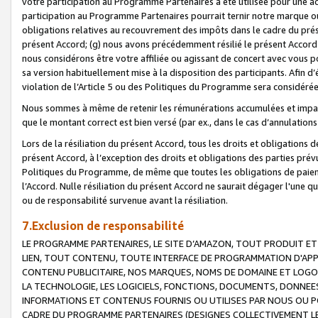
votre participation au Programme Partenaires a été utilisée pour une ac
participation au Programme Partenaires pourrait ternir notre marque ou
obligations relatives au recouvrement des impôts dans le cadre du prése
présent Accord; (g) nous avons précédemment résilié le présent Accord
nous considérons être votre affiliée ou agissant de concert avec vous 
sa version habituellement mise à la disposition des participants. Afin d’é
violation de l’Article 5 ou des Politiques du Programme sera considéré
Nous sommes à même de retenir les rémunérations accumulées et impayée
que le montant correct est bien versé (par ex., dans le cas d’annulations
Lors de la résiliation du présent Accord, tous les droits et obligations 
présent Accord, à l’exception des droits et obligations des parties prévus
Politiques du Programme, de même que toutes les obligations de paiement
l’Accord. Nulle résiliation du présent Accord ne saurait dégager l'une 
ou de responsabilité survenue avant la résiliation.
7.Exclusion de responsabilité
LE PROGRAMME PARTENAIRES, LE SITE D’AMAZON, TOUT PRODUIT ET 
LIEN, TOUT CONTENU, TOUTE INTERFACE DE PROGRAMMATION D'APP
CONTENU PUBLICITAIRE, NOS MARQUES, NOMS DE DOMAINE ET LOGOS
LA TECHNOLOGIE, LES LOGICIELS, FONCTIONS, DOCUMENTS, DONNEES
INFORMATIONS ET CONTENUS FOURNIS OU UTILISES PAR NOUS OU P
CADRE DU PROGRAMME PARTENAIRES (DESIGNES COLLECTIVEMENT LE