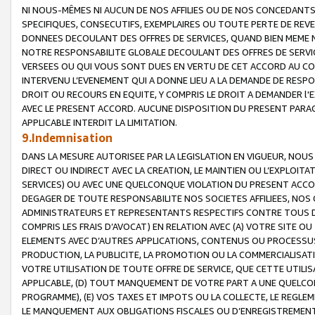
NI NOUS-MÊMES NI AUCUN DE NOS AFFILIES OU DE NOS CONCEDANT
SPECIFIQUES, CONSECUTIFS, EXEMPLAIRES OU TOUTE PERTE DE REVE
DONNEES DECOULANT DES OFFRES DE SERVICES, QUAND BIEN MEME N
NOTRE RESPONSABILITE GLOBALE DECOULANT DES OFFRES DE SERVI
VERSEES OU QUI VOUS SONT DUES EN VERTU DE CET ACCORD AU CO
INTERVENU L’EVENEMENT QUI A DONNE LIEU A LA DEMANDE DE RESP
DROIT OU RECOURS EN EQUITE, Y COMPRIS LE DROIT A DEMANDER l'
AVEC LE PRESENT ACCORD. AUCUNE DISPOSITION DU PRESENT PARAG
APPLICABLE INTERDIT LA LIMITATION.
9.Indemnisation
DANS LA MESURE AUTORISEE PAR LA LEGISLATION EN VIGUEUR, NO
DIRECT OU INDIRECT AVEC LA CREATION, LE MAINTIEN OU L’EXPLOIT
SERVICES) OU AVEC UNE QUELCONQUE VIOLATION DU PRESENT ACCO
DEGAGER DE TOUTE RESPONSABILITE NOS SOCIETES AFFILIEES, NOS 
ADMINISTRATEURS ET REPRESENTANTS RESPECTIFS CONTRE TOUS D
COMPRIS LES FRAIS D’AVOCAT) EN RELATION AVEC (A) VOTRE SITE O
ELEMENTS AVEC D’AUTRES APPLICATIONS, CONTENUS OU PROCESSUS, (
PRODUCTION, LA PUBLICITE, LA PROMOTION OU LA COMMERCIALISAT
VOTRE UTILISATION DE TOUTE OFFRE DE SERVICE, QUE CETTE UTILI
APPLICABLE, (D) TOUT MANQUEMENT DE VOTRE PART A UNE QUELCO
PROGRAMME), (E) VOS TAXES ET IMPOTS OU LA COLLECTE, LE REGLE
LE MANQUEMENT AUX OBLIGATIONS FISCALES OU D’ENREGISTREMENT 