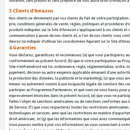
violation, sans préavis et sans préjudice de tout autre droit d’Amazo
3.Clients d’Amazon
Nos clients ne deviennent pas vos clients du fait de votre participati
prix, conditions générales de vente, règles, politiques et procédures d’u
produits indiquées sur le Site d’Amazon s’appliqueront à ces clients et
communication à aucun de nos clients et, si l’un de nos clients vous co
devrez lui indiquer d’utiliser les coordonnées figurant sur le Site d’Ama
4.Garanties
Vous déclarez, garantissez et reconnaissez (a) que vous participerez a
conformément au présent Accord, (b) que ni votre participation au Prog
Site n’enfreindront nul loi, ordonnance, règle, réglementation, ordre, li
jugement, décision ou autre exigence applicable émanant d’une autori
la protection des données, la publicité et le marketing), (c) que vous 
mineur ou autrement soumis à une incapacité légale de conclure des con
participer au Programme Partenaires, et que vous ne vous basez pour pr
expressément énoncées dans le présent Accord, (e) que vous ne particip
faites l’objet de sanctions américaines ou de sanctions conformes aux 
de Service; (f) que vous respecterez toutes les restrictions américaines
technologies et services, ainsi que les restrictions en matière d’exporta
droit américain; et (g) que les informations que vous avez communiqué
Vous pouvez mettre à jour vos informations en vous connectant à votre