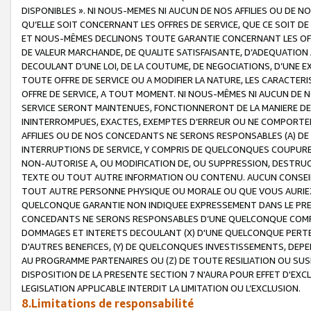
DISPONIBLES ». NI NOUS-MEMES NI AUCUN DE NOS AFFILIES OU D
QU’ELLE SOIT CONCERNANT LES OFFRES DE SERVICE, QUE CE SOIT DE
ET NOUS-MÊMES DECLINONS TOUTE GARANTIE CONCERNANT LES OFFRE
DE VALEUR MARCHANDE, DE QUALITE SATISFAISANTE, D’ADEQUATION
DECOULANT D’UNE LOI, DE LA COUTUME, DE NEGOCIATIONS, D’UNE
TOUTE OFFRE DE SERVICE OU A MODIFIER LA NATURE, LES CARACTERI
OFFRE DE SERVICE, A TOUT MOMENT. NI NOUS-MÊMES NI AUCUN DE 
SERVICE SERONT MAINTENUES, FONCTIONNERONT DE LA MANIERE DECR
ININTERROMPUES, EXACTES, EXEMPTES D’ERREUR OU NE COMPORT
AFFILIES OU DE NOS CONCEDANTS NE SERONS RESPONSABLES (A) DE
INTERRUPTIONS DE SERVICE, Y COMPRIS DE QUELCONQUES COUPURE
NON-AUTORISE A, OU MODIFICATION DE, OU SUPPRESSION, DESTRUC
TEXTE OU TOUT AUTRE INFORMATION OU CONTENU. AUCUN CONSEIL 
TOUT AUTRE PERSONNE PHYSIQUE OU MORALE OU QUE VOUS AURIEZ 
QUELCONQUE GARANTIE NON INDIQUEE EXPRESSEMENT DANS LE PRES
CONCEDANTS NE SERONS RESPONSABLES D’UNE QUELCONQUE COM
DOMMAGES ET INTERETS DECOULANT (X) D'UNE QUELCONQUE PERTE D
D'AUTRES BENEFICES, (Y) DE QUELCONQUES INVESTISSEMENTS, DEP
AU PROGRAMME PARTENAIRES OU (Z) DE TOUTE RESILIATION OU SU
DISPOSITION DE LA PRESENTE SECTION 7 N'AURA POUR EFFET D'EXC
LEGISLATION APPLICABLE INTERDIT LA LIMITATION OU L’EXCLUSION.
8.Limitations de responsabilité