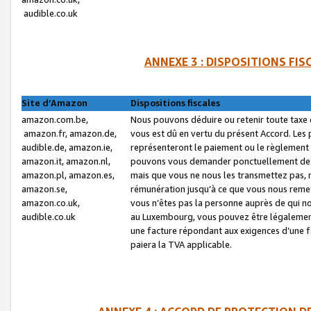
audible.co.uk
ANNEXE 3 : DISPOSITIONS FI
Site d’Amazon
Dispositions fiscales
amazon.com.be,
Nous pouvons déduire ou retenir toute taxe 
amazon.fr, amazon.de,
vous est dû en vertu du présent Accord. Les 
audible.de, amazon.ie,
représenteront le paiement ou le règlement 
amazon.it, amazon.nl,
pouvons vous demander ponctuellement des r
amazon.pl, amazon.es,
mais que vous ne nous les transmettez pas, n
amazon.se,
rémunération jusqu’à ce que vous nous reme
amazon.co.uk,
vous n’êtes pas la personne auprès de qui no
audible.co.uk
au Luxembourg, vous pouvez être légalement 
une facture répondant aux exigences d’une 
paiera la TVA applicable.