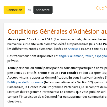
Connexion
S’inscrire
ou
Conditions Générales d’Adhésion 
Mises à jour
:
15 octobre 2025
(Partenaires actuels, découvrez les m
Bienvenue sur le site Web d’Amazon dédié aux partenaires (le «
Site P
les différentes entités d’Amazon, listées en
Annexe 1
(«
Amazon
» ou «
Des traductions sont disponibles en:
anglais
,
allemand
,
italien
,
espagno
prévaut.
Toute personne ou entité participant ou souhaitant participer à notre 
personnes ou entités, «
vous
» ou un «
Partenaire
») doit accepter le
Accord
») sans y apporter de modification. En vous inscrivant à notre Si
Politiques du Programme
(telles que définies à la Section 12), qui so
Partenaires, la Licence PI du Programme Partenaires, le Décompte de 
Marques du Programme Partenaires). Le contenu que vous publiez sur l
compris l'interdiction de créer, modifier ou supprimer des commentaires
directives.