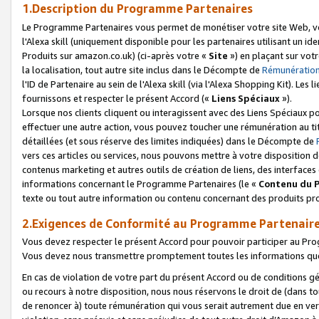
1.Description du Programme Partenaires
Le Programme Partenaires vous permet de monétiser votre site Web, vos 
l'Alexa skill (uniquement disponible pour les partenaires utilisant un 
Produits sur amazon.co.uk) (ci-après votre «
Site
») en plaçant sur votr
la localisation, tout autre site inclus dans le Décompte de
Rémunération
l'ID de Partenaire au sein de l'Alexa skill (via l'Alexa Shopping Kit). Le
fournissons et respecter le présent Accord («
Liens Spéciaux
»).
Lorsque nos clients cliquent ou interagissent avec des Liens Spéciaux p
effectuer une autre action, vous pouvez toucher une rémunération au ti
détaillées (et sous réserve des limites indiquées) dans le Décompte de
vers ces articles ou services, nous pouvons mettre à votre disposition d
contenus marketing et autres outils de création de liens, des interfaces
informations concernant le Programme Partenaires (le «
Contenu du 
texte ou tout autre information ou contenu concernant des produits prop
2.Exigences de Conformité au Programme Partenair
Vous devez respecter le présent Accord pour pouvoir participer au Pr
Vous devez nous transmettre promptement toutes les informations que
En cas de violation de votre part du présent Accord ou de conditions g
ou recours à notre disposition, nous nous réservons le droit de (dans 
de renoncer à) toute rémunération qui vous serait autrement due en ver