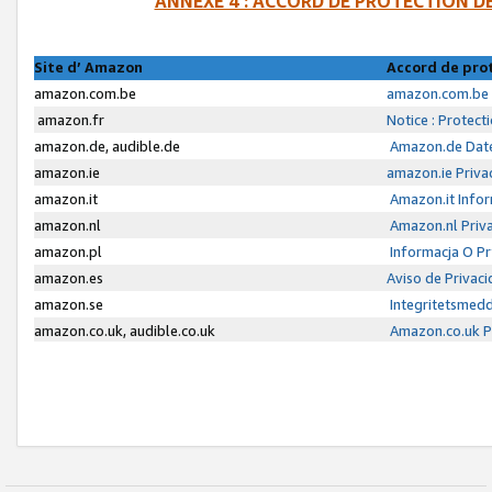
ANNEXE 4 : ACCORD DE PROTECTION 
Site d’ Amazon
Accord de pro
amazon.com.be
amazon.com.be 
amazon.fr
Notice : Protect
amazon.de, audible.de
Amazon.de Date
amazon.ie
amazon.ie Priva
amazon.it
Amazon.it Infor
amazon.nl
Amazon.nl Priva
amazon.pl
Informacja O P
amazon.es
Aviso de Privac
amazon.se
Integritetsmed
amazon.co.uk, audible.co.uk
Amazon.co.uk Pr