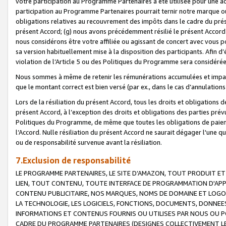
votre participation au Programme Partenaires a été utilisée pour une ac
participation au Programme Partenaires pourrait ternir notre marque ou
obligations relatives au recouvrement des impôts dans le cadre du prése
présent Accord; (g) nous avons précédemment résilié le présent Accord
nous considérons être votre affiliée ou agissant de concert avec vous 
sa version habituellement mise à la disposition des participants. Afin d’é
violation de l’Article 5 ou des Politiques du Programme sera considéré
Nous sommes à même de retenir les rémunérations accumulées et impayée
que le montant correct est bien versé (par ex., dans le cas d’annulations
Lors de la résiliation du présent Accord, tous les droits et obligations 
présent Accord, à l’exception des droits et obligations des parties prévus
Politiques du Programme, de même que toutes les obligations de paiement
l’Accord. Nulle résiliation du présent Accord ne saurait dégager l'une 
ou de responsabilité survenue avant la résiliation.
7.Exclusion de responsabilité
LE PROGRAMME PARTENAIRES, LE SITE D’AMAZON, TOUT PRODUIT ET 
LIEN, TOUT CONTENU, TOUTE INTERFACE DE PROGRAMMATION D'APP
CONTENU PUBLICITAIRE, NOS MARQUES, NOMS DE DOMAINE ET LOGOS
LA TECHNOLOGIE, LES LOGICIELS, FONCTIONS, DOCUMENTS, DONNEES
INFORMATIONS ET CONTENUS FOURNIS OU UTILISES PAR NOUS OU P
CADRE DU PROGRAMME PARTENAIRES (DESIGNES COLLECTIVEMENT LE