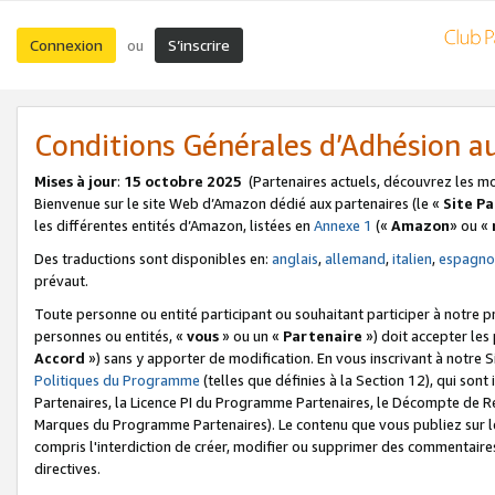
Connexion
S’inscrire
ou
Conditions Générales d’Adhésion 
Mises à jour
:
15 octobre 2025
(Partenaires actuels, découvrez les m
Bienvenue sur le site Web d’Amazon dédié aux partenaires (le «
Site P
les différentes entités d’Amazon, listées en
Annexe 1
(«
Amazon
» ou «
Des traductions sont disponibles en:
anglais
,
allemand
,
italien
,
espagno
prévaut.
Toute personne ou entité participant ou souhaitant participer à notre 
personnes ou entités, «
vous
» ou un «
Partenaire
») doit accepter le
Accord
») sans y apporter de modification. En vous inscrivant à notre Si
Politiques du Programme
(telles que définies à la Section 12), qui so
Partenaires, la Licence PI du Programme Partenaires, le Décompte de 
Marques du Programme Partenaires). Le contenu que vous publiez sur l
compris l'interdiction de créer, modifier ou supprimer des commentaires
directives.