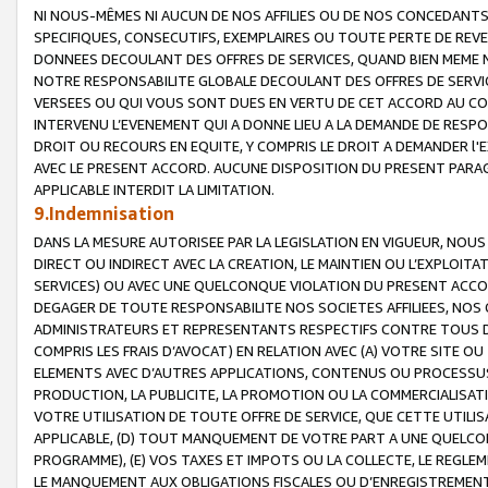
NI NOUS-MÊMES NI AUCUN DE NOS AFFILIES OU DE NOS CONCEDANT
SPECIFIQUES, CONSECUTIFS, EXEMPLAIRES OU TOUTE PERTE DE REVE
DONNEES DECOULANT DES OFFRES DE SERVICES, QUAND BIEN MEME N
NOTRE RESPONSABILITE GLOBALE DECOULANT DES OFFRES DE SERVI
VERSEES OU QUI VOUS SONT DUES EN VERTU DE CET ACCORD AU CO
INTERVENU L’EVENEMENT QUI A DONNE LIEU A LA DEMANDE DE RESP
DROIT OU RECOURS EN EQUITE, Y COMPRIS LE DROIT A DEMANDER l'
AVEC LE PRESENT ACCORD. AUCUNE DISPOSITION DU PRESENT PARAG
APPLICABLE INTERDIT LA LIMITATION.
9.Indemnisation
DANS LA MESURE AUTORISEE PAR LA LEGISLATION EN VIGUEUR, NO
DIRECT OU INDIRECT AVEC LA CREATION, LE MAINTIEN OU L’EXPLOIT
SERVICES) OU AVEC UNE QUELCONQUE VIOLATION DU PRESENT ACCO
DEGAGER DE TOUTE RESPONSABILITE NOS SOCIETES AFFILIEES, NOS 
ADMINISTRATEURS ET REPRESENTANTS RESPECTIFS CONTRE TOUS D
COMPRIS LES FRAIS D’AVOCAT) EN RELATION AVEC (A) VOTRE SITE O
ELEMENTS AVEC D’AUTRES APPLICATIONS, CONTENUS OU PROCESSUS, (
PRODUCTION, LA PUBLICITE, LA PROMOTION OU LA COMMERCIALISAT
VOTRE UTILISATION DE TOUTE OFFRE DE SERVICE, QUE CETTE UTILI
APPLICABLE, (D) TOUT MANQUEMENT DE VOTRE PART A UNE QUELCO
PROGRAMME), (E) VOS TAXES ET IMPOTS OU LA COLLECTE, LE REGLE
LE MANQUEMENT AUX OBLIGATIONS FISCALES OU D’ENREGISTREMENT 