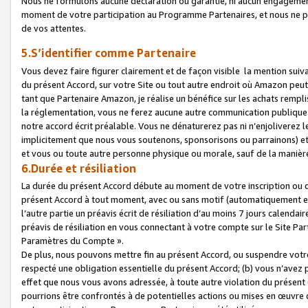
Nous ne formulons aucune déclaration ou garantie, ni aucun engagemen
moment de votre participation au Programme Partenaires, et nous ne p
de vos attentes.
5.S’identifier comme Partenaire
Vous devez faire figurer clairement et de façon visible la mention sui
du présent Accord, sur votre Site ou tout autre endroit où Amazon peut vo
tant que Partenaire Amazon, je réalise un bénéfice sur les achats remplis
la réglementation, vous ne ferez aucune autre communication publique
notre accord écrit préalable. Vous ne dénaturerez pas ni n’enjoliverez 
implicitement que nous vous soutenons, sponsorisons ou parrainons) et v
et vous ou toute autre personne physique ou morale, sauf de la manièr
6.Durée et résiliation
La durée du présent Accord débute au moment de votre inscription ou de
présent Accord à tout moment, avec ou sans motif (automatiquement et sa
l’autre partie un préavis écrit de résiliation d’au moins 7 jours calenda
préavis de résiliation en vous connectant à votre compte sur le Site Par
Paramètres du Compte ».
De plus, nous pouvons mettre fin au présent Accord, ou suspendre votre 
respecté une obligation essentielle du présent Accord; (b) vous n’avez p
effet que nous vous avons adressée, à toute autre violation du présen
pourrions être confrontés à de potentielles actions ou mises en œuvre 