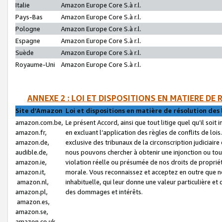
Italie
Amazon Europe Core S.à r.l.
Pays-Bas
Amazon Europe Core S.à r.l.
Pologne
Amazon Europe Core S.à r.l.
Espagne
Amazon Europe Core S.à r.l.
Suède
Amazon Europe Core S.à r.l.
Royaume-Uni
Amazon Europe Core S.à r.l.
ANNEXE 2 : LOI ET DISPOSITIONS EN MATIERE DE
Site d’Amazon
Loi et dispositions en matière de résolution des 
amazon.com.be,
Le présent Accord, ainsi que tout litige quel qu’il soi
amazon.fr,
en excluant l’application des règles de conflits de l
amazon.de,
exclusive des tribunaux de la circonscription judiciai
audible.de,
nous pouvons chercher à obtenir une injonction ou tou
amazon.ie,
violation réelle ou présumée de nos droits de proprié
amazon.it,
morale. Vous reconnaissez et acceptez en outre que n
amazon.nl,
inhabituelle, qui leur donne une valeur particulière 
amazon.pl,
des dommages et intérêts.
amazon.es,
amazon.se,
amazon.co.uk,