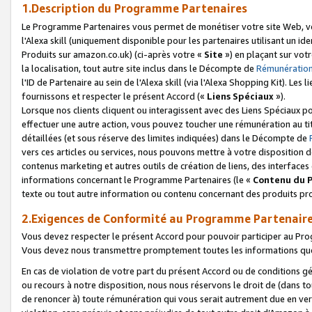
1.Description du Programme Partenaires
Le Programme Partenaires vous permet de monétiser votre site Web, vos 
l'Alexa skill (uniquement disponible pour les partenaires utilisant un 
Produits sur amazon.co.uk) (ci-après votre «
Site
») en plaçant sur votr
la localisation, tout autre site inclus dans le Décompte de
Rémunération
l'ID de Partenaire au sein de l'Alexa skill (via l'Alexa Shopping Kit). Le
fournissons et respecter le présent Accord («
Liens Spéciaux
»).
Lorsque nos clients cliquent ou interagissent avec des Liens Spéciaux p
effectuer une autre action, vous pouvez toucher une rémunération au ti
détaillées (et sous réserve des limites indiquées) dans le Décompte de
vers ces articles ou services, nous pouvons mettre à votre disposition d
contenus marketing et autres outils de création de liens, des interfaces
informations concernant le Programme Partenaires (le «
Contenu du 
texte ou tout autre information ou contenu concernant des produits prop
2.Exigences de Conformité au Programme Partenair
Vous devez respecter le présent Accord pour pouvoir participer au Pr
Vous devez nous transmettre promptement toutes les informations que
En cas de violation de votre part du présent Accord ou de conditions g
ou recours à notre disposition, nous nous réservons le droit de (dans 
de renoncer à) toute rémunération qui vous serait autrement due en ver