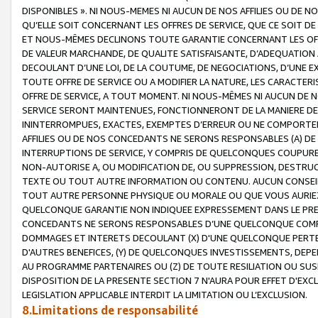
DISPONIBLES ». NI NOUS-MEMES NI AUCUN DE NOS AFFILIES OU D
QU’ELLE SOIT CONCERNANT LES OFFRES DE SERVICE, QUE CE SOIT DE
ET NOUS-MÊMES DECLINONS TOUTE GARANTIE CONCERNANT LES OFFRE
DE VALEUR MARCHANDE, DE QUALITE SATISFAISANTE, D’ADEQUATION
DECOULANT D’UNE LOI, DE LA COUTUME, DE NEGOCIATIONS, D’UNE
TOUTE OFFRE DE SERVICE OU A MODIFIER LA NATURE, LES CARACTERI
OFFRE DE SERVICE, A TOUT MOMENT. NI NOUS-MÊMES NI AUCUN DE 
SERVICE SERONT MAINTENUES, FONCTIONNERONT DE LA MANIERE DECR
ININTERROMPUES, EXACTES, EXEMPTES D’ERREUR OU NE COMPORT
AFFILIES OU DE NOS CONCEDANTS NE SERONS RESPONSABLES (A) DE
INTERRUPTIONS DE SERVICE, Y COMPRIS DE QUELCONQUES COUPURE
NON-AUTORISE A, OU MODIFICATION DE, OU SUPPRESSION, DESTRUC
TEXTE OU TOUT AUTRE INFORMATION OU CONTENU. AUCUN CONSEIL 
TOUT AUTRE PERSONNE PHYSIQUE OU MORALE OU QUE VOUS AURIEZ 
QUELCONQUE GARANTIE NON INDIQUEE EXPRESSEMENT DANS LE PRES
CONCEDANTS NE SERONS RESPONSABLES D’UNE QUELCONQUE COM
DOMMAGES ET INTERETS DECOULANT (X) D'UNE QUELCONQUE PERTE D
D'AUTRES BENEFICES, (Y) DE QUELCONQUES INVESTISSEMENTS, DEP
AU PROGRAMME PARTENAIRES OU (Z) DE TOUTE RESILIATION OU SU
DISPOSITION DE LA PRESENTE SECTION 7 N'AURA POUR EFFET D'EXC
LEGISLATION APPLICABLE INTERDIT LA LIMITATION OU L’EXCLUSION.
8.Limitations de responsabilité