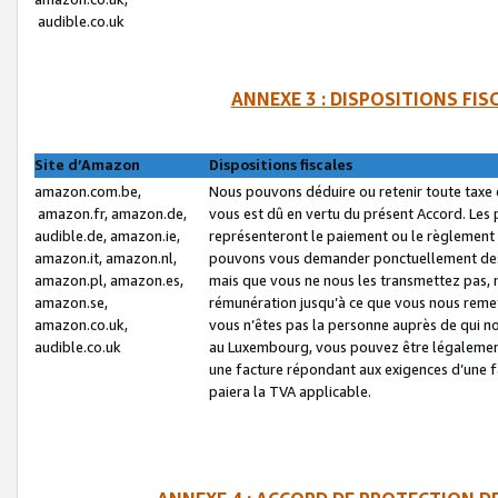
audible.co.uk
ANNEXE 3 : DISPOSITIONS FI
Site d’Amazon
Dispositions fiscales
amazon.com.be,
Nous pouvons déduire ou retenir toute taxe 
amazon.fr, amazon.de,
vous est dû en vertu du présent Accord. Les 
audible.de, amazon.ie,
représenteront le paiement ou le règlement 
amazon.it, amazon.nl,
pouvons vous demander ponctuellement des r
amazon.pl, amazon.es,
mais que vous ne nous les transmettez pas, n
amazon.se,
rémunération jusqu’à ce que vous nous reme
amazon.co.uk,
vous n’êtes pas la personne auprès de qui no
audible.co.uk
au Luxembourg, vous pouvez être légalement 
une facture répondant aux exigences d’une 
paiera la TVA applicable.