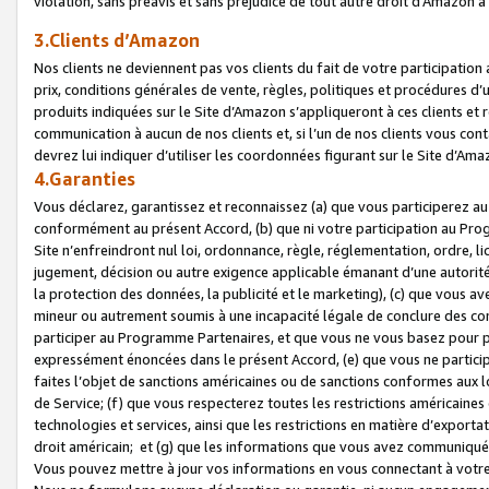
violation, sans préavis et sans préjudice de tout autre droit d’Amazo
3.Clients d’Amazon
Nos clients ne deviennent pas vos clients du fait de votre participati
prix, conditions générales de vente, règles, politiques et procédures d’u
produits indiquées sur le Site d’Amazon s’appliqueront à ces clients et
communication à aucun de nos clients et, si l’un de nos clients vous co
devrez lui indiquer d’utiliser les coordonnées figurant sur le Site d’Ama
4.Garanties
Vous déclarez, garantissez et reconnaissez (a) que vous participerez a
conformément au présent Accord, (b) que ni votre participation au Prog
Site n’enfreindront nul loi, ordonnance, règle, réglementation, ordre, li
jugement, décision ou autre exigence applicable émanant d’une autori
la protection des données, la publicité et le marketing), (c) que vous 
mineur ou autrement soumis à une incapacité légale de conclure des con
participer au Programme Partenaires, et que vous ne vous basez pour pr
expressément énoncées dans le présent Accord, (e) que vous ne particip
faites l’objet de sanctions américaines ou de sanctions conformes aux 
de Service; (f) que vous respecterez toutes les restrictions américaines
technologies et services, ainsi que les restrictions en matière d’exporta
droit américain; et (g) que les informations que vous avez communiqué
Vous pouvez mettre à jour vos informations en vous connectant à votre