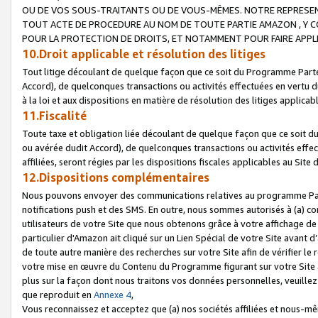
OU DE VOS SOUS-TRAITANTS OU DE VOUS-MÊMES. NOTRE REPRES
TOUT ACTE DE PROCEDURE AU NOM DE TOUTE PARTIE AMAZON , Y CO
POUR LA PROTECTION DE DROITS, ET NOTAMMENT POUR FAIRE APPL
10.Droit applicable et résolution des litiges
Tout litige découlant de quelque façon que ce soit du Programme Parte
Accord), de quelconques transactions ou activités effectuées en vertu d
à la loi et aux dispositions en matière de résolution des litiges applic
11.Fiscalité
Toute taxe et obligation liée découlant de quelque façon que ce soit 
ou avérée dudit Accord), de quelconques transactions ou activités effe
affiliées, seront régies par les dispositions fiscales applicables au Si
12.Dispositions complémentaires
Nous pouvons envoyer des communications relatives au programme Parten
notifications push et des SMS. En outre, nous sommes autorisés à (a) cont
utilisateurs de votre Site que nous obtenons grâce à votre affichage de
particulier d'Amazon ait cliqué sur un Lien Spécial de votre Site avant d
de toute autre manière des recherches sur votre Site afin de vérifier le re
votre mise en œuvre du Contenu du Programme figurant sur votre Site à
plus sur la façon dont nous traitons vos données personnelles, veuille
que reproduit en
Annexe 4
,
Vous reconnaissez et acceptez que (a) nos sociétés affiliées et nous-m