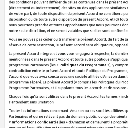
des conditions pouvant différer de celles contenues dans le présent Ac
(directement ou indirectement) des sites ou des applications similaires o
de votre part, de toute disposition du présent Accord ne constituera pa
disposition ou de toute autre disposition du présent Accord, et (d) tou
nous pourrions prendre et toutes approbations que nous pourrions donn
notre seule discrétion, et ne seront valables que si elles sont confirmée
Vous ne pouvez pas céder ou transférer le présent Accord, du fait de la 
réserve de cette restriction, le présent Accord sera obligatoire, opposab
Le présent Accord intègre, et vous vous engagez à respecter, la dernière 
mentionnées dans le présent Accord et toute autre politique s’appliqua
programme Partenaires (les «
Politiques du Programme
»), y compri
contradiction entre le présent Accord et toute Politique du Programme, 
l’accord que vous avez conclu avec une société affiliée d’Amazon dans 
programme séparé. Le présent Accord (y compris les Politiques du Progr
Programme Partenaires, et il supplante tous les accords et discussions 
Chaque fois qu’ils sont utilisés dans le présent Accord, les termes « in
s'entendent sans limitation.
Toutes les informations concernant Amazon ou ses sociétés affiliées 
Partenaires et qui ne relèvent pas du domaine public, ou qui devraient
«
Informations confidentielles
» d’Amazon et demeurent la propriété 
mesure où leur utilisation est raisonnablement nécessaire pour l'appli