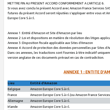
METTRE FIN AU PRESENT ACCORD CONFORMEMENT A L’ARTICLE 6.
Si vous avez conclu le présent Accord avec Amazon France Services SAS 
futures du présent Accord seront réputées s’appliquer entre vous et 
Europe Core S.à r.l.
Annexe 1 :Entité d’Amazon et Site d’Amazon par lieu
Annexe 2 :Loi et dispositions en matière de résolution des litiges appli
Annexe 3 :Disposition fiscale applicable aux Sites d’Amazon
Annexe 4 :Accord de protection des données personnelles par Sites d
Dans ces annexes, les traductions sont fournies à titre indicatif uniquem
version anglaise de ces documents prévaut en cas de contradiction.
ANNEXE 1 : ENTITE D’A
Lieu
Entité d’Amazon
Belgique
Amazon Europe Core S.à r.l.
France
Amazon Europe Core S.à r.l.(ou Amazon France Services 
Allemagne
Amazon Europe Core S.à r.l.
Irlande
Amazon Europe Core S.à r.l.