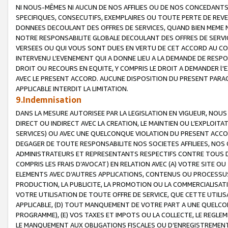
NI NOUS-MÊMES NI AUCUN DE NOS AFFILIES OU DE NOS CONCEDANT
SPECIFIQUES, CONSECUTIFS, EXEMPLAIRES OU TOUTE PERTE DE REVE
DONNEES DECOULANT DES OFFRES DE SERVICES, QUAND BIEN MEME N
NOTRE RESPONSABILITE GLOBALE DECOULANT DES OFFRES DE SERVI
VERSEES OU QUI VOUS SONT DUES EN VERTU DE CET ACCORD AU CO
INTERVENU L’EVENEMENT QUI A DONNE LIEU A LA DEMANDE DE RESP
DROIT OU RECOURS EN EQUITE, Y COMPRIS LE DROIT A DEMANDER l'
AVEC LE PRESENT ACCORD. AUCUNE DISPOSITION DU PRESENT PARAG
APPLICABLE INTERDIT LA LIMITATION.
9.Indemnisation
DANS LA MESURE AUTORISEE PAR LA LEGISLATION EN VIGUEUR, NO
DIRECT OU INDIRECT AVEC LA CREATION, LE MAINTIEN OU L’EXPLOIT
SERVICES) OU AVEC UNE QUELCONQUE VIOLATION DU PRESENT ACCO
DEGAGER DE TOUTE RESPONSABILITE NOS SOCIETES AFFILIEES, NOS 
ADMINISTRATEURS ET REPRESENTANTS RESPECTIFS CONTRE TOUS D
COMPRIS LES FRAIS D’AVOCAT) EN RELATION AVEC (A) VOTRE SITE O
ELEMENTS AVEC D’AUTRES APPLICATIONS, CONTENUS OU PROCESSUS, (
PRODUCTION, LA PUBLICITE, LA PROMOTION OU LA COMMERCIALISAT
VOTRE UTILISATION DE TOUTE OFFRE DE SERVICE, QUE CETTE UTILI
APPLICABLE, (D) TOUT MANQUEMENT DE VOTRE PART A UNE QUELCO
PROGRAMME), (E) VOS TAXES ET IMPOTS OU LA COLLECTE, LE REGLE
LE MANQUEMENT AUX OBLIGATIONS FISCALES OU D’ENREGISTREMENT 