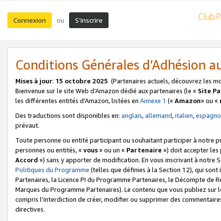
Connexion
S’inscrire
ou
Conditions Générales d’Adhésion 
Mises à jour
:
15 octobre 2025
(Partenaires actuels, découvrez les m
Bienvenue sur le site Web d’Amazon dédié aux partenaires (le «
Site P
les différentes entités d’Amazon, listées en
Annexe 1
(«
Amazon
» ou «
Des traductions sont disponibles en:
anglais
,
allemand
,
italien
,
espagno
prévaut.
Toute personne ou entité participant ou souhaitant participer à notre 
personnes ou entités, «
vous
» ou un «
Partenaire
») doit accepter le
Accord
») sans y apporter de modification. En vous inscrivant à notre Si
Politiques du Programme
(telles que définies à la Section 12), qui so
Partenaires, la Licence PI du Programme Partenaires, le Décompte de 
Marques du Programme Partenaires). Le contenu que vous publiez sur l
compris l'interdiction de créer, modifier ou supprimer des commentaires
directives.