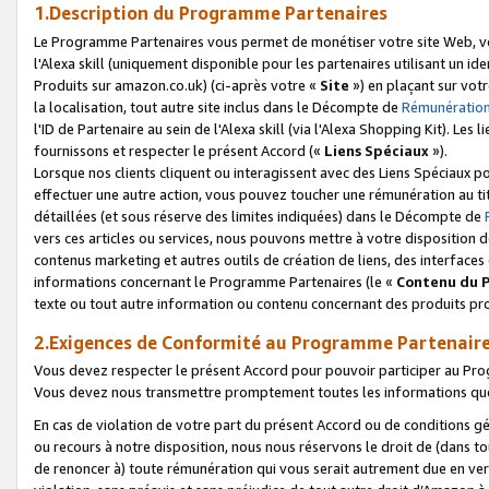
1.Description du Programme Partenaires
Le Programme Partenaires vous permet de monétiser votre site Web, vos 
l'Alexa skill (uniquement disponible pour les partenaires utilisant un 
Produits sur amazon.co.uk) (ci-après votre «
Site
») en plaçant sur votr
la localisation, tout autre site inclus dans le Décompte de
Rémunération
l'ID de Partenaire au sein de l'Alexa skill (via l'Alexa Shopping Kit). Le
fournissons et respecter le présent Accord («
Liens Spéciaux
»).
Lorsque nos clients cliquent ou interagissent avec des Liens Spéciaux p
effectuer une autre action, vous pouvez toucher une rémunération au ti
détaillées (et sous réserve des limites indiquées) dans le Décompte de
vers ces articles ou services, nous pouvons mettre à votre disposition d
contenus marketing et autres outils de création de liens, des interfaces
informations concernant le Programme Partenaires (le «
Contenu du 
texte ou tout autre information ou contenu concernant des produits prop
2.Exigences de Conformité au Programme Partenair
Vous devez respecter le présent Accord pour pouvoir participer au Pr
Vous devez nous transmettre promptement toutes les informations que
En cas de violation de votre part du présent Accord ou de conditions g
ou recours à notre disposition, nous nous réservons le droit de (dans 
de renoncer à) toute rémunération qui vous serait autrement due en ver