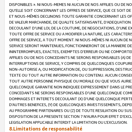
DISPONIBLES ». NI NOUS-MEMES NI AUCUN DE NOS AFFILIES OU D
QU’ELLE SOIT CONCERNANT LES OFFRES DE SERVICE, QUE CE SOIT DE
ET NOUS-MÊMES DECLINONS TOUTE GARANTIE CONCERNANT LES OFFRE
DE VALEUR MARCHANDE, DE QUALITE SATISFAISANTE, D’ADEQUATION
DECOULANT D’UNE LOI, DE LA COUTUME, DE NEGOCIATIONS, D’UNE
TOUTE OFFRE DE SERVICE OU A MODIFIER LA NATURE, LES CARACTERI
OFFRE DE SERVICE, A TOUT MOMENT. NI NOUS-MÊMES NI AUCUN DE 
SERVICE SERONT MAINTENUES, FONCTIONNERONT DE LA MANIERE DECR
ININTERROMPUES, EXACTES, EXEMPTES D’ERREUR OU NE COMPORT
AFFILIES OU DE NOS CONCEDANTS NE SERONS RESPONSABLES (A) DE
INTERRUPTIONS DE SERVICE, Y COMPRIS DE QUELCONQUES COUPURE
NON-AUTORISE A, OU MODIFICATION DE, OU SUPPRESSION, DESTRUC
TEXTE OU TOUT AUTRE INFORMATION OU CONTENU. AUCUN CONSEIL 
TOUT AUTRE PERSONNE PHYSIQUE OU MORALE OU QUE VOUS AURIEZ 
QUELCONQUE GARANTIE NON INDIQUEE EXPRESSEMENT DANS LE PRES
CONCEDANTS NE SERONS RESPONSABLES D’UNE QUELCONQUE COM
DOMMAGES ET INTERETS DECOULANT (X) D'UNE QUELCONQUE PERTE D
D'AUTRES BENEFICES, (Y) DE QUELCONQUES INVESTISSEMENTS, DEP
AU PROGRAMME PARTENAIRES OU (Z) DE TOUTE RESILIATION OU SU
DISPOSITION DE LA PRESENTE SECTION 7 N'AURA POUR EFFET D'EXC
LEGISLATION APPLICABLE INTERDIT LA LIMITATION OU L’EXCLUSION.
8.Limitations de responsabilité