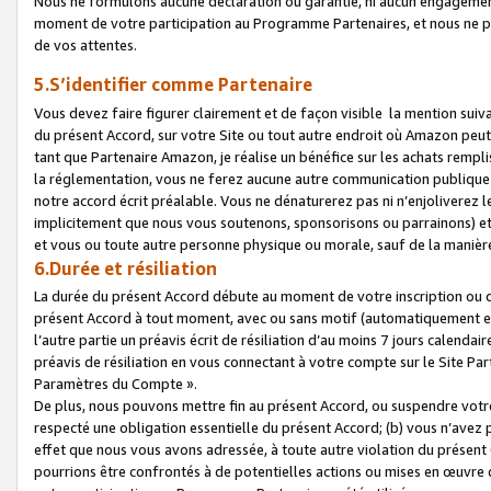
Nous ne formulons aucune déclaration ou garantie, ni aucun engagemen
moment de votre participation au Programme Partenaires, et nous ne p
de vos attentes.
5.S’identifier comme Partenaire
Vous devez faire figurer clairement et de façon visible la mention sui
du présent Accord, sur votre Site ou tout autre endroit où Amazon peut vo
tant que Partenaire Amazon, je réalise un bénéfice sur les achats remplis
la réglementation, vous ne ferez aucune autre communication publique
notre accord écrit préalable. Vous ne dénaturerez pas ni n’enjoliverez 
implicitement que nous vous soutenons, sponsorisons ou parrainons) et v
et vous ou toute autre personne physique ou morale, sauf de la manièr
6.Durée et résiliation
La durée du présent Accord débute au moment de votre inscription ou de
présent Accord à tout moment, avec ou sans motif (automatiquement et sa
l’autre partie un préavis écrit de résiliation d’au moins 7 jours calenda
préavis de résiliation en vous connectant à votre compte sur le Site Par
Paramètres du Compte ».
De plus, nous pouvons mettre fin au présent Accord, ou suspendre votre 
respecté une obligation essentielle du présent Accord; (b) vous n’avez p
effet que nous vous avons adressée, à toute autre violation du présen
pourrions être confrontés à de potentielles actions ou mises en œuvre 