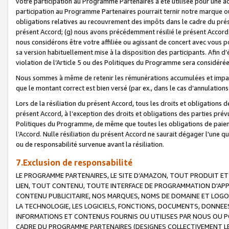
votre participation au Programme Partenaires a été utilisée pour une ac
participation au Programme Partenaires pourrait ternir notre marque ou
obligations relatives au recouvrement des impôts dans le cadre du prése
présent Accord; (g) nous avons précédemment résilié le présent Accord
nous considérons être votre affiliée ou agissant de concert avec vous 
sa version habituellement mise à la disposition des participants. Afin d’é
violation de l’Article 5 ou des Politiques du Programme sera considéré
Nous sommes à même de retenir les rémunérations accumulées et impayée
que le montant correct est bien versé (par ex., dans le cas d’annulations
Lors de la résiliation du présent Accord, tous les droits et obligations 
présent Accord, à l’exception des droits et obligations des parties prévus
Politiques du Programme, de même que toutes les obligations de paiement
l’Accord. Nulle résiliation du présent Accord ne saurait dégager l'une 
ou de responsabilité survenue avant la résiliation.
7.Exclusion de responsabilité
LE PROGRAMME PARTENAIRES, LE SITE D’AMAZON, TOUT PRODUIT ET 
LIEN, TOUT CONTENU, TOUTE INTERFACE DE PROGRAMMATION D'APP
CONTENU PUBLICITAIRE, NOS MARQUES, NOMS DE DOMAINE ET LOGOS
LA TECHNOLOGIE, LES LOGICIELS, FONCTIONS, DOCUMENTS, DONNEES
INFORMATIONS ET CONTENUS FOURNIS OU UTILISES PAR NOUS OU P
CADRE DU PROGRAMME PARTENAIRES (DESIGNES COLLECTIVEMENT LE