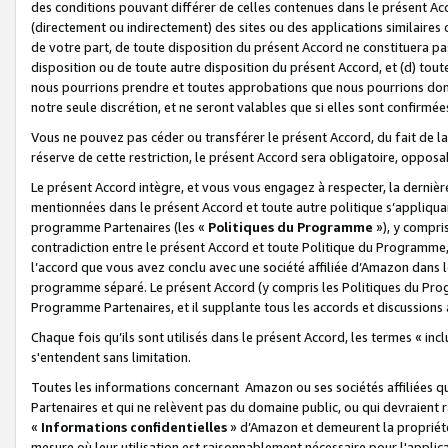
des conditions pouvant différer de celles contenues dans le présent Ac
(directement ou indirectement) des sites ou des applications similaires o
de votre part, de toute disposition du présent Accord ne constituera pa
disposition ou de toute autre disposition du présent Accord, et (d) tou
nous pourrions prendre et toutes approbations que nous pourrions donn
notre seule discrétion, et ne seront valables que si elles sont confirmée
Vous ne pouvez pas céder ou transférer le présent Accord, du fait de la 
réserve de cette restriction, le présent Accord sera obligatoire, opposab
Le présent Accord intègre, et vous vous engagez à respecter, la dernière 
mentionnées dans le présent Accord et toute autre politique s’appliqua
programme Partenaires (les «
Politiques du Programme
»), y compri
contradiction entre le présent Accord et toute Politique du Programme, 
l’accord que vous avez conclu avec une société affiliée d’Amazon dans 
programme séparé. Le présent Accord (y compris les Politiques du Progr
Programme Partenaires, et il supplante tous les accords et discussions 
Chaque fois qu’ils sont utilisés dans le présent Accord, les termes « in
s'entendent sans limitation.
Toutes les informations concernant Amazon ou ses sociétés affiliées 
Partenaires et qui ne relèvent pas du domaine public, ou qui devraient
«
Informations confidentielles
» d’Amazon et demeurent la propriété 
mesure où leur utilisation est raisonnablement nécessaire pour l'appli