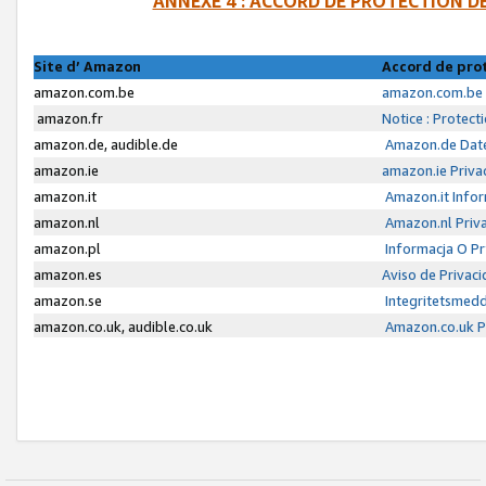
ANNEXE 4 : ACCORD DE PROTECTION 
Site d’ Amazon
Accord de pro
amazon.com.be
amazon.com.be 
amazon.fr
Notice : Protect
amazon.de, audible.de
Amazon.de Date
amazon.ie
amazon.ie Priva
amazon.it
Amazon.it Infor
amazon.nl
Amazon.nl Priva
amazon.pl
Informacja O P
amazon.es
Aviso de Privac
amazon.se
Integritetsmed
amazon.co.uk, audible.co.uk
Amazon.co.uk Pr