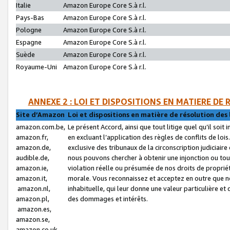
Italie
Amazon Europe Core S.à r.l.
Pays-Bas
Amazon Europe Core S.à r.l.
Pologne
Amazon Europe Core S.à r.l.
Espagne
Amazon Europe Core S.à r.l.
Suède
Amazon Europe Core S.à r.l.
Royaume-Uni
Amazon Europe Core S.à r.l.
ANNEXE 2 : LOI ET DISPOSITIONS EN MATIERE DE
Site d’Amazon
Loi et dispositions en matière de résolution des 
amazon.com.be,
Le présent Accord, ainsi que tout litige quel qu’il soi
amazon.fr,
en excluant l’application des règles de conflits de l
amazon.de,
exclusive des tribunaux de la circonscription judiciai
audible.de,
nous pouvons chercher à obtenir une injonction ou tou
amazon.ie,
violation réelle ou présumée de nos droits de proprié
amazon.it,
morale. Vous reconnaissez et acceptez en outre que n
amazon.nl,
inhabituelle, qui leur donne une valeur particulière 
amazon.pl,
des dommages et intérêts.
amazon.es,
amazon.se,
amazon.co.uk,