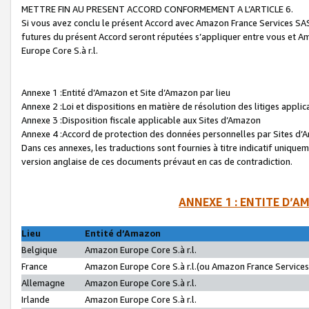
METTRE FIN AU PRESENT ACCORD CONFORMEMENT A L’ARTICLE 6.
Si vous avez conclu le présent Accord avec Amazon France Services SAS 
futures du présent Accord seront réputées s’appliquer entre vous et 
Europe Core S.à r.l.
Annexe 1 :Entité d’Amazon et Site d’Amazon par lieu
Annexe 2 :Loi et dispositions en matière de résolution des litiges appli
Annexe 3 :Disposition fiscale applicable aux Sites d’Amazon
Annexe 4 :Accord de protection des données personnelles par Sites d
Dans ces annexes, les traductions sont fournies à titre indicatif uniquem
version anglaise de ces documents prévaut en cas de contradiction.
ANNEXE 1 : ENTITE D’A
Lieu
Entité d’Amazon
Belgique
Amazon Europe Core S.à r.l.
France
Amazon Europe Core S.à r.l.(ou Amazon France Services 
Allemagne
Amazon Europe Core S.à r.l.
Irlande
Amazon Europe Core S.à r.l.