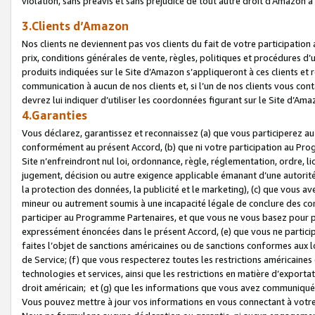
violation, sans préavis et sans préjudice de tout autre droit d’Amazo
3.Clients d’Amazon
Nos clients ne deviennent pas vos clients du fait de votre participati
prix, conditions générales de vente, règles, politiques et procédures d’u
produits indiquées sur le Site d’Amazon s’appliqueront à ces clients et
communication à aucun de nos clients et, si l’un de nos clients vous co
devrez lui indiquer d’utiliser les coordonnées figurant sur le Site d’Ama
4.Garanties
Vous déclarez, garantissez et reconnaissez (a) que vous participerez a
conformément au présent Accord, (b) que ni votre participation au Prog
Site n’enfreindront nul loi, ordonnance, règle, réglementation, ordre, li
jugement, décision ou autre exigence applicable émanant d’une autori
la protection des données, la publicité et le marketing), (c) que vous 
mineur ou autrement soumis à une incapacité légale de conclure des con
participer au Programme Partenaires, et que vous ne vous basez pour pr
expressément énoncées dans le présent Accord, (e) que vous ne particip
faites l’objet de sanctions américaines ou de sanctions conformes aux 
de Service; (f) que vous respecterez toutes les restrictions américaines
technologies et services, ainsi que les restrictions en matière d’exporta
droit américain; et (g) que les informations que vous avez communiqué
Vous pouvez mettre à jour vos informations en vous connectant à votre