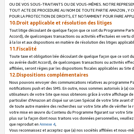
OU DE VOS SOUS-TRAITANTS OU DE VOUS-MÊMES. NOTRE REPRES
TOUT ACTE DE PROCEDURE AU NOM DE TOUTE PARTIE AMAZON , Y CO
POUR LA PROTECTION DE DROITS, ET NOTAMMENT POUR FAIRE APPL
10.Droit applicable et résolution des litiges
Tout litige découlant de quelque façon que ce soit du Programme Parte
Accord), de quelconques transactions ou activités effectuées en vertu d
à la loi et aux dispositions en matière de résolution des litiges applic
11.Fiscalité
Toute taxe et obligation liée découlant de quelque façon que ce soit 
ou avérée dudit Accord), de quelconques transactions ou activités effe
affiliées, seront régies par les dispositions fiscales applicables au Si
12.Dispositions complémentaires
Nous pouvons envoyer des communications relatives au programme Parten
notifications push et des SMS. En outre, nous sommes autorisés à (a) cont
utilisateurs de votre Site que nous obtenons grâce à votre affichage de
particulier d'Amazon ait cliqué sur un Lien Spécial de votre Site avant d
de toute autre manière des recherches sur votre Site afin de vérifier le re
votre mise en œuvre du Contenu du Programme figurant sur votre Site à
plus sur la façon dont nous traitons vos données personnelles, veuille
que reproduit en
Annexe 4
,
Vous reconnaissez et acceptez que (a) nos sociétés affiliées et nous-m