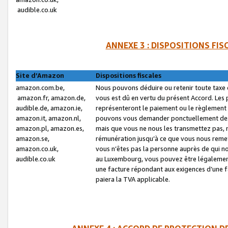
audible.co.uk
ANNEXE 3 : DISPOSITIONS FI
Site d’Amazon
Dispositions fiscales
amazon.com.be,
Nous pouvons déduire ou retenir toute taxe 
amazon.fr, amazon.de,
vous est dû en vertu du présent Accord. Les 
audible.de, amazon.ie,
représenteront le paiement ou le règlement 
amazon.it, amazon.nl,
pouvons vous demander ponctuellement des r
amazon.pl, amazon.es,
mais que vous ne nous les transmettez pas, n
amazon.se,
rémunération jusqu’à ce que vous nous reme
amazon.co.uk,
vous n’êtes pas la personne auprès de qui no
audible.co.uk
au Luxembourg, vous pouvez être légalement 
une facture répondant aux exigences d’une 
paiera la TVA applicable.