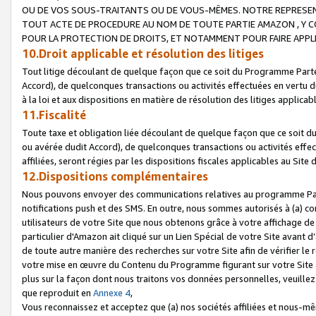
OU DE VOS SOUS-TRAITANTS OU DE VOUS-MÊMES. NOTRE REPRES
TOUT ACTE DE PROCEDURE AU NOM DE TOUTE PARTIE AMAZON , Y CO
POUR LA PROTECTION DE DROITS, ET NOTAMMENT POUR FAIRE APPL
10.Droit applicable et résolution des litiges
Tout litige découlant de quelque façon que ce soit du Programme Parte
Accord), de quelconques transactions ou activités effectuées en vertu d
à la loi et aux dispositions en matière de résolution des litiges applic
11.Fiscalité
Toute taxe et obligation liée découlant de quelque façon que ce soit 
ou avérée dudit Accord), de quelconques transactions ou activités effe
affiliées, seront régies par les dispositions fiscales applicables au Si
12.Dispositions complémentaires
Nous pouvons envoyer des communications relatives au programme Parten
notifications push et des SMS. En outre, nous sommes autorisés à (a) cont
utilisateurs de votre Site que nous obtenons grâce à votre affichage de
particulier d'Amazon ait cliqué sur un Lien Spécial de votre Site avant d
de toute autre manière des recherches sur votre Site afin de vérifier le re
votre mise en œuvre du Contenu du Programme figurant sur votre Site à
plus sur la façon dont nous traitons vos données personnelles, veuille
que reproduit en
Annexe 4
,
Vous reconnaissez et acceptez que (a) nos sociétés affiliées et nous-m