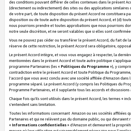
des conditions pouvant différer de celles contenues dans le présent Ac
(directement ou indirectement) des sites ou des applications similaires o
de votre part, de toute disposition du présent Accord ne constituera pa
disposition ou de toute autre disposition du présent Accord, et (d) tou
nous pourrions prendre et toutes approbations que nous pourrions donn
notre seule discrétion, et ne seront valables que si elles sont confirmée
Vous ne pouvez pas céder ou transférer le présent Accord, du fait de la 
réserve de cette restriction, le présent Accord sera obligatoire, opposab
Le présent Accord intègre, et vous vous engagez à respecter, la dernière 
mentionnées dans le présent Accord et toute autre politique s’appliqua
programme Partenaires (les «
Politiques du Programme
»), y compri
contradiction entre le présent Accord et toute Politique du Programme, 
l’accord que vous avez conclu avec une société affiliée d’Amazon dans 
programme séparé. Le présent Accord (y compris les Politiques du Progr
Programme Partenaires, et il supplante tous les accords et discussions 
Chaque fois qu’ils sont utilisés dans le présent Accord, les termes « in
s'entendent sans limitation.
Toutes les informations concernant Amazon ou ses sociétés affiliées 
Partenaires et qui ne relèvent pas du domaine public, ou qui devraient
«
Informations confidentielles
» d’Amazon et demeurent la propriété 
mesure où leur utilisation est raisonnablement nécessaire pour l'appli