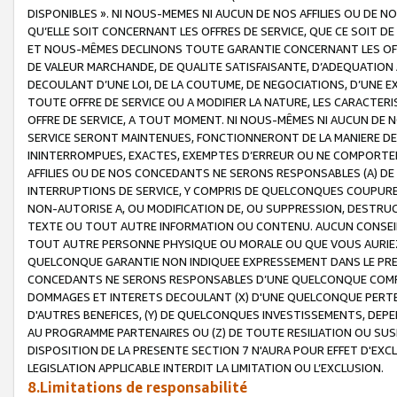
DISPONIBLES ». NI NOUS-MEMES NI AUCUN DE NOS AFFILIES OU D
QU’ELLE SOIT CONCERNANT LES OFFRES DE SERVICE, QUE CE SOIT DE
ET NOUS-MÊMES DECLINONS TOUTE GARANTIE CONCERNANT LES OFFRE
DE VALEUR MARCHANDE, DE QUALITE SATISFAISANTE, D’ADEQUATION
DECOULANT D’UNE LOI, DE LA COUTUME, DE NEGOCIATIONS, D’UNE
TOUTE OFFRE DE SERVICE OU A MODIFIER LA NATURE, LES CARACTERI
OFFRE DE SERVICE, A TOUT MOMENT. NI NOUS-MÊMES NI AUCUN DE 
SERVICE SERONT MAINTENUES, FONCTIONNERONT DE LA MANIERE DECR
ININTERROMPUES, EXACTES, EXEMPTES D’ERREUR OU NE COMPORT
AFFILIES OU DE NOS CONCEDANTS NE SERONS RESPONSABLES (A) DE
INTERRUPTIONS DE SERVICE, Y COMPRIS DE QUELCONQUES COUPURE
NON-AUTORISE A, OU MODIFICATION DE, OU SUPPRESSION, DESTRUC
TEXTE OU TOUT AUTRE INFORMATION OU CONTENU. AUCUN CONSEIL 
TOUT AUTRE PERSONNE PHYSIQUE OU MORALE OU QUE VOUS AURIEZ 
QUELCONQUE GARANTIE NON INDIQUEE EXPRESSEMENT DANS LE PRES
CONCEDANTS NE SERONS RESPONSABLES D’UNE QUELCONQUE COM
DOMMAGES ET INTERETS DECOULANT (X) D'UNE QUELCONQUE PERTE D
D'AUTRES BENEFICES, (Y) DE QUELCONQUES INVESTISSEMENTS, DEP
AU PROGRAMME PARTENAIRES OU (Z) DE TOUTE RESILIATION OU SU
DISPOSITION DE LA PRESENTE SECTION 7 N'AURA POUR EFFET D'EXC
LEGISLATION APPLICABLE INTERDIT LA LIMITATION OU L’EXCLUSION.
8.Limitations de responsabilité