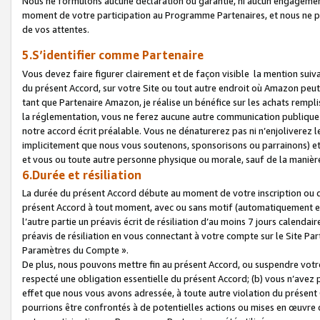
Nous ne formulons aucune déclaration ou garantie, ni aucun engagemen
moment de votre participation au Programme Partenaires, et nous ne p
de vos attentes.
5.S’identifier comme Partenaire
Vous devez faire figurer clairement et de façon visible la mention sui
du présent Accord, sur votre Site ou tout autre endroit où Amazon peut vo
tant que Partenaire Amazon, je réalise un bénéfice sur les achats remplis
la réglementation, vous ne ferez aucune autre communication publique
notre accord écrit préalable. Vous ne dénaturerez pas ni n’enjoliverez 
implicitement que nous vous soutenons, sponsorisons ou parrainons) et v
et vous ou toute autre personne physique ou morale, sauf de la manièr
6.Durée et résiliation
La durée du présent Accord débute au moment de votre inscription ou de
présent Accord à tout moment, avec ou sans motif (automatiquement et sa
l’autre partie un préavis écrit de résiliation d’au moins 7 jours calenda
préavis de résiliation en vous connectant à votre compte sur le Site Par
Paramètres du Compte ».
De plus, nous pouvons mettre fin au présent Accord, ou suspendre votre 
respecté une obligation essentielle du présent Accord; (b) vous n’avez p
effet que nous vous avons adressée, à toute autre violation du présen
pourrions être confrontés à de potentielles actions ou mises en œuvre 