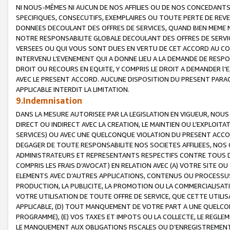
NI NOUS-MÊMES NI AUCUN DE NOS AFFILIES OU DE NOS CONCEDANT
SPECIFIQUES, CONSECUTIFS, EXEMPLAIRES OU TOUTE PERTE DE REVE
DONNEES DECOULANT DES OFFRES DE SERVICES, QUAND BIEN MEME N
NOTRE RESPONSABILITE GLOBALE DECOULANT DES OFFRES DE SERVI
VERSEES OU QUI VOUS SONT DUES EN VERTU DE CET ACCORD AU CO
INTERVENU L’EVENEMENT QUI A DONNE LIEU A LA DEMANDE DE RESP
DROIT OU RECOURS EN EQUITE, Y COMPRIS LE DROIT A DEMANDER l'
AVEC LE PRESENT ACCORD. AUCUNE DISPOSITION DU PRESENT PARAG
APPLICABLE INTERDIT LA LIMITATION.
9.Indemnisation
DANS LA MESURE AUTORISEE PAR LA LEGISLATION EN VIGUEUR, NO
DIRECT OU INDIRECT AVEC LA CREATION, LE MAINTIEN OU L’EXPLOIT
SERVICES) OU AVEC UNE QUELCONQUE VIOLATION DU PRESENT ACCO
DEGAGER DE TOUTE RESPONSABILITE NOS SOCIETES AFFILIEES, NOS 
ADMINISTRATEURS ET REPRESENTANTS RESPECTIFS CONTRE TOUS D
COMPRIS LES FRAIS D’AVOCAT) EN RELATION AVEC (A) VOTRE SITE O
ELEMENTS AVEC D’AUTRES APPLICATIONS, CONTENUS OU PROCESSUS, (
PRODUCTION, LA PUBLICITE, LA PROMOTION OU LA COMMERCIALISAT
VOTRE UTILISATION DE TOUTE OFFRE DE SERVICE, QUE CETTE UTILI
APPLICABLE, (D) TOUT MANQUEMENT DE VOTRE PART A UNE QUELCO
PROGRAMME), (E) VOS TAXES ET IMPOTS OU LA COLLECTE, LE REGLE
LE MANQUEMENT AUX OBLIGATIONS FISCALES OU D’ENREGISTREMENT 