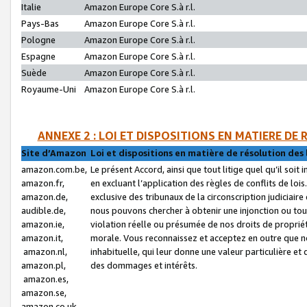
Italie
Amazon Europe Core S.à r.l.
Pays-Bas
Amazon Europe Core S.à r.l.
Pologne
Amazon Europe Core S.à r.l.
Espagne
Amazon Europe Core S.à r.l.
Suède
Amazon Europe Core S.à r.l.
Royaume-Uni
Amazon Europe Core S.à r.l.
ANNEXE 2 : LOI ET DISPOSITIONS EN MATIERE DE
Site d’Amazon
Loi et dispositions en matière de résolution des 
amazon.com.be,
Le présent Accord, ainsi que tout litige quel qu’il soi
amazon.fr,
en excluant l’application des règles de conflits de l
amazon.de,
exclusive des tribunaux de la circonscription judiciai
audible.de,
nous pouvons chercher à obtenir une injonction ou tou
amazon.ie,
violation réelle ou présumée de nos droits de proprié
amazon.it,
morale. Vous reconnaissez et acceptez en outre que n
amazon.nl,
inhabituelle, qui leur donne une valeur particulière 
amazon.pl,
des dommages et intérêts.
amazon.es,
amazon.se,
amazon.co.uk,