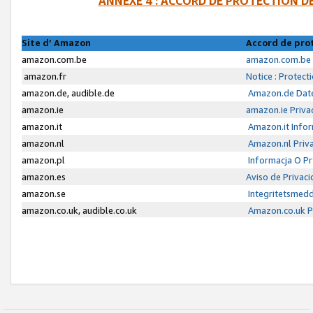
ANNEXE 4 : ACCORD DE PROTECTION 
Site d’ Amazon
Accord de pro
amazon.com.be
amazon.com.be 
amazon.fr
Notice : Protect
amazon.de, audible.de
Amazon.de Date
amazon.ie
amazon.ie Priva
amazon.it
Amazon.it Infor
amazon.nl
Amazon.nl Priva
amazon.pl
Informacja O P
amazon.es
Aviso de Privac
amazon.se
Integritetsmed
amazon.co.uk, audible.co.uk
Amazon.co.uk Pr