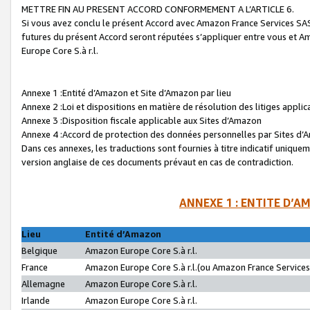
METTRE FIN AU PRESENT ACCORD CONFORMEMENT A L’ARTICLE 6.
Si vous avez conclu le présent Accord avec Amazon France Services SAS 
futures du présent Accord seront réputées s’appliquer entre vous et 
Europe Core S.à r.l.
Annexe 1 :Entité d’Amazon et Site d’Amazon par lieu
Annexe 2 :Loi et dispositions en matière de résolution des litiges appli
Annexe 3 :Disposition fiscale applicable aux Sites d’Amazon
Annexe 4 :Accord de protection des données personnelles par Sites d
Dans ces annexes, les traductions sont fournies à titre indicatif uniquem
version anglaise de ces documents prévaut en cas de contradiction.
ANNEXE 1 : ENTITE D’A
Lieu
Entité d’Amazon
Belgique
Amazon Europe Core S.à r.l.
France
Amazon Europe Core S.à r.l.(ou Amazon France Services 
Allemagne
Amazon Europe Core S.à r.l.
Irlande
Amazon Europe Core S.à r.l.