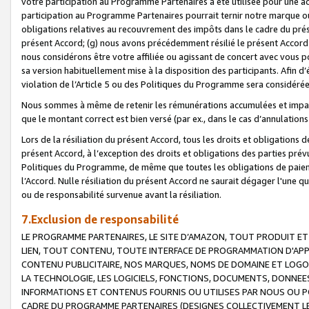
votre participation au Programme Partenaires a été utilisée pour une ac
participation au Programme Partenaires pourrait ternir notre marque ou
obligations relatives au recouvrement des impôts dans le cadre du prése
présent Accord; (g) nous avons précédemment résilié le présent Accord
nous considérons être votre affiliée ou agissant de concert avec vous 
sa version habituellement mise à la disposition des participants. Afin d’é
violation de l’Article 5 ou des Politiques du Programme sera considéré
Nous sommes à même de retenir les rémunérations accumulées et impayée
que le montant correct est bien versé (par ex., dans le cas d’annulations
Lors de la résiliation du présent Accord, tous les droits et obligations 
présent Accord, à l’exception des droits et obligations des parties prévus
Politiques du Programme, de même que toutes les obligations de paiement
l’Accord. Nulle résiliation du présent Accord ne saurait dégager l'une 
ou de responsabilité survenue avant la résiliation.
7.Exclusion de responsabilité
LE PROGRAMME PARTENAIRES, LE SITE D’AMAZON, TOUT PRODUIT ET 
LIEN, TOUT CONTENU, TOUTE INTERFACE DE PROGRAMMATION D'APP
CONTENU PUBLICITAIRE, NOS MARQUES, NOMS DE DOMAINE ET LOGOS
LA TECHNOLOGIE, LES LOGICIELS, FONCTIONS, DOCUMENTS, DONNEES
INFORMATIONS ET CONTENUS FOURNIS OU UTILISES PAR NOUS OU P
CADRE DU PROGRAMME PARTENAIRES (DESIGNES COLLECTIVEMENT LE