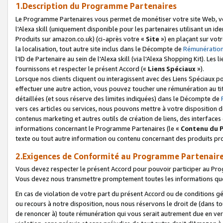
1.Description du Programme Partenaires
Le Programme Partenaires vous permet de monétiser votre site Web, vos 
l'Alexa skill (uniquement disponible pour les partenaires utilisant un 
Produits sur amazon.co.uk) (ci-après votre «
Site
») en plaçant sur votr
la localisation, tout autre site inclus dans le Décompte de
Rémunération
l'ID de Partenaire au sein de l'Alexa skill (via l'Alexa Shopping Kit). Le
fournissons et respecter le présent Accord («
Liens Spéciaux
»).
Lorsque nos clients cliquent ou interagissent avec des Liens Spéciaux p
effectuer une autre action, vous pouvez toucher une rémunération au ti
détaillées (et sous réserve des limites indiquées) dans le Décompte de
vers ces articles ou services, nous pouvons mettre à votre disposition d
contenus marketing et autres outils de création de liens, des interfaces
informations concernant le Programme Partenaires (le «
Contenu du 
texte ou tout autre information ou contenu concernant des produits prop
2.Exigences de Conformité au Programme Partenair
Vous devez respecter le présent Accord pour pouvoir participer au Pr
Vous devez nous transmettre promptement toutes les informations que
En cas de violation de votre part du présent Accord ou de conditions g
ou recours à notre disposition, nous nous réservons le droit de (dans 
de renoncer à) toute rémunération qui vous serait autrement due en ver