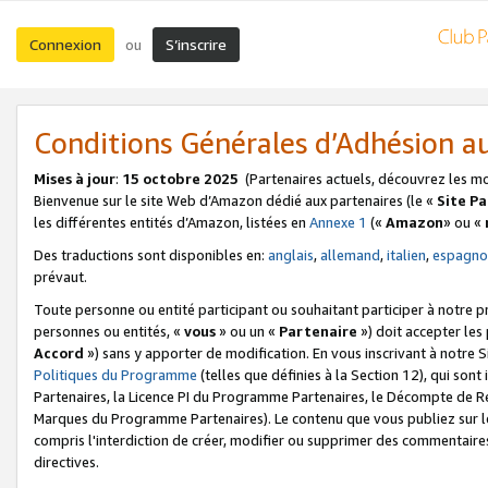
Connexion
S’inscrire
ou
Conditions Générales d’Adhésion 
Mises à jour
:
15 octobre 2025
(Partenaires actuels, découvrez les m
Bienvenue sur le site Web d’Amazon dédié aux partenaires (le «
Site P
les différentes entités d’Amazon, listées en
Annexe 1
(«
Amazon
» ou «
Des traductions sont disponibles en:
anglais
,
allemand
,
italien
,
espagno
prévaut.
Toute personne ou entité participant ou souhaitant participer à notre 
personnes ou entités, «
vous
» ou un «
Partenaire
») doit accepter le
Accord
») sans y apporter de modification. En vous inscrivant à notre Si
Politiques du Programme
(telles que définies à la Section 12), qui so
Partenaires, la Licence PI du Programme Partenaires, le Décompte de 
Marques du Programme Partenaires). Le contenu que vous publiez sur l
compris l'interdiction de créer, modifier ou supprimer des commentaires
directives.