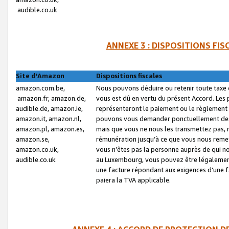
audible.co.uk
ANNEXE 3 : DISPOSITIONS FI
Site d’Amazon
Dispositions fiscales
amazon.com.be,
Nous pouvons déduire ou retenir toute taxe 
amazon.fr, amazon.de,
vous est dû en vertu du présent Accord. Les 
audible.de, amazon.ie,
représenteront le paiement ou le règlement 
amazon.it, amazon.nl,
pouvons vous demander ponctuellement des r
amazon.pl, amazon.es,
mais que vous ne nous les transmettez pas, n
amazon.se,
rémunération jusqu’à ce que vous nous reme
amazon.co.uk,
vous n’êtes pas la personne auprès de qui no
audible.co.uk
au Luxembourg, vous pouvez être légalement 
une facture répondant aux exigences d’une 
paiera la TVA applicable.