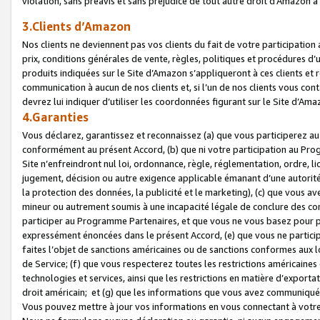
violation, sans préavis et sans préjudice de tout autre droit d’Amazo
3.Clients d’Amazon
Nos clients ne deviennent pas vos clients du fait de votre participati
prix, conditions générales de vente, règles, politiques et procédures d’u
produits indiquées sur le Site d’Amazon s’appliqueront à ces clients et
communication à aucun de nos clients et, si l’un de nos clients vous co
devrez lui indiquer d’utiliser les coordonnées figurant sur le Site d’Ama
4.Garanties
Vous déclarez, garantissez et reconnaissez (a) que vous participerez a
conformément au présent Accord, (b) que ni votre participation au Prog
Site n’enfreindront nul loi, ordonnance, règle, réglementation, ordre, li
jugement, décision ou autre exigence applicable émanant d’une autori
la protection des données, la publicité et le marketing), (c) que vous 
mineur ou autrement soumis à une incapacité légale de conclure des con
participer au Programme Partenaires, et que vous ne vous basez pour pr
expressément énoncées dans le présent Accord, (e) que vous ne particip
faites l’objet de sanctions américaines ou de sanctions conformes aux 
de Service; (f) que vous respecterez toutes les restrictions américaines
technologies et services, ainsi que les restrictions en matière d’exporta
droit américain; et (g) que les informations que vous avez communiqué
Vous pouvez mettre à jour vos informations en vous connectant à votre