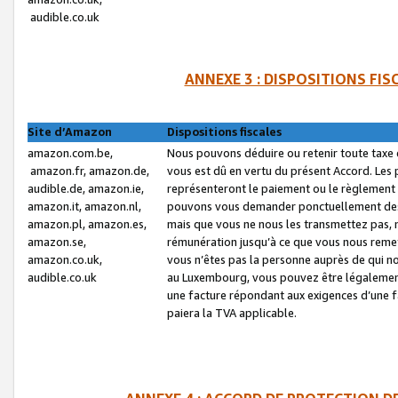
audible.co.uk
ANNEXE 3 : DISPOSITIONS FI
Site d’Amazon
Dispositions fiscales
amazon.com.be,
Nous pouvons déduire ou retenir toute taxe 
amazon.fr, amazon.de,
vous est dû en vertu du présent Accord. Les 
audible.de, amazon.ie,
représenteront le paiement ou le règlement 
amazon.it, amazon.nl,
pouvons vous demander ponctuellement des r
amazon.pl, amazon.es,
mais que vous ne nous les transmettez pas, n
amazon.se,
rémunération jusqu’à ce que vous nous reme
amazon.co.uk,
vous n’êtes pas la personne auprès de qui no
audible.co.uk
au Luxembourg, vous pouvez être légalement 
une facture répondant aux exigences d’une 
paiera la TVA applicable.