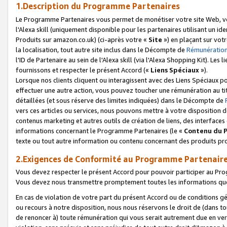
1.Description du Programme Partenaires
Le Programme Partenaires vous permet de monétiser votre site Web, vos 
l'Alexa skill (uniquement disponible pour les partenaires utilisant un 
Produits sur amazon.co.uk) (ci-après votre «
Site
») en plaçant sur votr
la localisation, tout autre site inclus dans le Décompte de
Rémunération
l'ID de Partenaire au sein de l'Alexa skill (via l'Alexa Shopping Kit). Le
fournissons et respecter le présent Accord («
Liens Spéciaux
»).
Lorsque nos clients cliquent ou interagissent avec des Liens Spéciaux p
effectuer une autre action, vous pouvez toucher une rémunération au ti
détaillées (et sous réserve des limites indiquées) dans le Décompte de
vers ces articles ou services, nous pouvons mettre à votre disposition d
contenus marketing et autres outils de création de liens, des interfaces
informations concernant le Programme Partenaires (le «
Contenu du 
texte ou tout autre information ou contenu concernant des produits prop
2.Exigences de Conformité au Programme Partenair
Vous devez respecter le présent Accord pour pouvoir participer au Pr
Vous devez nous transmettre promptement toutes les informations que
En cas de violation de votre part du présent Accord ou de conditions g
ou recours à notre disposition, nous nous réservons le droit de (dans 
de renoncer à) toute rémunération qui vous serait autrement due en ver