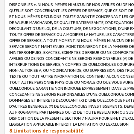
DISPONIBLES ». NI NOUS-MEMES NI AUCUN DE NOS AFFILIES OU D
QU’ELLE SOIT CONCERNANT LES OFFRES DE SERVICE, QUE CE SOIT DE
ET NOUS-MÊMES DECLINONS TOUTE GARANTIE CONCERNANT LES OFFRE
DE VALEUR MARCHANDE, DE QUALITE SATISFAISANTE, D’ADEQUATION
DECOULANT D’UNE LOI, DE LA COUTUME, DE NEGOCIATIONS, D’UNE
TOUTE OFFRE DE SERVICE OU A MODIFIER LA NATURE, LES CARACTERI
OFFRE DE SERVICE, A TOUT MOMENT. NI NOUS-MÊMES NI AUCUN DE 
SERVICE SERONT MAINTENUES, FONCTIONNERONT DE LA MANIERE DECR
ININTERROMPUES, EXACTES, EXEMPTES D’ERREUR OU NE COMPORT
AFFILIES OU DE NOS CONCEDANTS NE SERONS RESPONSABLES (A) DE
INTERRUPTIONS DE SERVICE, Y COMPRIS DE QUELCONQUES COUPURE
NON-AUTORISE A, OU MODIFICATION DE, OU SUPPRESSION, DESTRUC
TEXTE OU TOUT AUTRE INFORMATION OU CONTENU. AUCUN CONSEIL 
TOUT AUTRE PERSONNE PHYSIQUE OU MORALE OU QUE VOUS AURIEZ 
QUELCONQUE GARANTIE NON INDIQUEE EXPRESSEMENT DANS LE PRES
CONCEDANTS NE SERONS RESPONSABLES D’UNE QUELCONQUE COM
DOMMAGES ET INTERETS DECOULANT (X) D'UNE QUELCONQUE PERTE D
D'AUTRES BENEFICES, (Y) DE QUELCONQUES INVESTISSEMENTS, DEP
AU PROGRAMME PARTENAIRES OU (Z) DE TOUTE RESILIATION OU SU
DISPOSITION DE LA PRESENTE SECTION 7 N'AURA POUR EFFET D'EXC
LEGISLATION APPLICABLE INTERDIT LA LIMITATION OU L’EXCLUSION.
8.Limitations de responsabilité