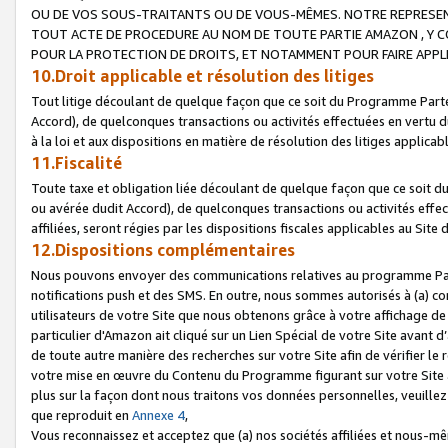
OU DE VOS SOUS-TRAITANTS OU DE VOUS-MÊMES. NOTRE REPRES
TOUT ACTE DE PROCEDURE AU NOM DE TOUTE PARTIE AMAZON , Y CO
POUR LA PROTECTION DE DROITS, ET NOTAMMENT POUR FAIRE APPL
10.Droit applicable et résolution des litiges
Tout litige découlant de quelque façon que ce soit du Programme Parte
Accord), de quelconques transactions ou activités effectuées en vertu d
à la loi et aux dispositions en matière de résolution des litiges applic
11.Fiscalité
Toute taxe et obligation liée découlant de quelque façon que ce soit 
ou avérée dudit Accord), de quelconques transactions ou activités effe
affiliées, seront régies par les dispositions fiscales applicables au Si
12.Dispositions complémentaires
Nous pouvons envoyer des communications relatives au programme Parten
notifications push et des SMS. En outre, nous sommes autorisés à (a) cont
utilisateurs de votre Site que nous obtenons grâce à votre affichage de
particulier d'Amazon ait cliqué sur un Lien Spécial de votre Site avant d
de toute autre manière des recherches sur votre Site afin de vérifier le re
votre mise en œuvre du Contenu du Programme figurant sur votre Site à
plus sur la façon dont nous traitons vos données personnelles, veuille
que reproduit en
Annexe 4
,
Vous reconnaissez et acceptez que (a) nos sociétés affiliées et nous-m