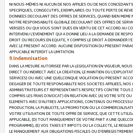
NI NOUS-MÊMES NI AUCUN DE NOS AFFILIES OU DE NOS CONCEDANT
SPECIFIQUES, CONSECUTIFS, EXEMPLAIRES OU TOUTE PERTE DE REVE
DONNEES DECOULANT DES OFFRES DE SERVICES, QUAND BIEN MEME N
NOTRE RESPONSABILITE GLOBALE DECOULANT DES OFFRES DE SERVI
VERSEES OU QUI VOUS SONT DUES EN VERTU DE CET ACCORD AU CO
INTERVENU L’EVENEMENT QUI A DONNE LIEU A LA DEMANDE DE RESP
DROIT OU RECOURS EN EQUITE, Y COMPRIS LE DROIT A DEMANDER l'
AVEC LE PRESENT ACCORD. AUCUNE DISPOSITION DU PRESENT PARAG
APPLICABLE INTERDIT LA LIMITATION.
9.Indemnisation
DANS LA MESURE AUTORISEE PAR LA LEGISLATION EN VIGUEUR, NO
DIRECT OU INDIRECT AVEC LA CREATION, LE MAINTIEN OU L’EXPLOIT
SERVICES) OU AVEC UNE QUELCONQUE VIOLATION DU PRESENT ACCO
DEGAGER DE TOUTE RESPONSABILITE NOS SOCIETES AFFILIEES, NOS 
ADMINISTRATEURS ET REPRESENTANTS RESPECTIFS CONTRE TOUS D
COMPRIS LES FRAIS D’AVOCAT) EN RELATION AVEC (A) VOTRE SITE O
ELEMENTS AVEC D’AUTRES APPLICATIONS, CONTENUS OU PROCESSUS, (
PRODUCTION, LA PUBLICITE, LA PROMOTION OU LA COMMERCIALISAT
VOTRE UTILISATION DE TOUTE OFFRE DE SERVICE, QUE CETTE UTILI
APPLICABLE, (D) TOUT MANQUEMENT DE VOTRE PART A UNE QUELCO
PROGRAMME), (E) VOS TAXES ET IMPOTS OU LA COLLECTE, LE REGLE
LE MANQUEMENT AUX OBLIGATIONS FISCALES OU D’ENREGISTREMENT 