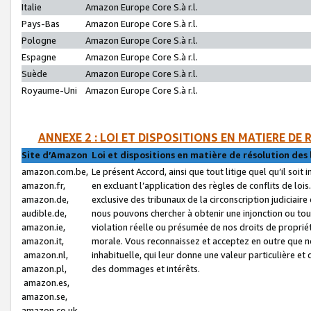
Italie
Amazon Europe Core S.à r.l.
Pays-Bas
Amazon Europe Core S.à r.l.
Pologne
Amazon Europe Core S.à r.l.
Espagne
Amazon Europe Core S.à r.l.
Suède
Amazon Europe Core S.à r.l.
Royaume-Uni
Amazon Europe Core S.à r.l.
ANNEXE 2 : LOI ET DISPOSITIONS EN MATIERE DE
Site d’Amazon
Loi et dispositions en matière de résolution des 
amazon.com.be,
Le présent Accord, ainsi que tout litige quel qu’il soi
amazon.fr,
en excluant l’application des règles de conflits de l
amazon.de,
exclusive des tribunaux de la circonscription judiciai
audible.de,
nous pouvons chercher à obtenir une injonction ou tou
amazon.ie,
violation réelle ou présumée de nos droits de proprié
amazon.it,
morale. Vous reconnaissez et acceptez en outre que n
amazon.nl,
inhabituelle, qui leur donne une valeur particulière 
amazon.pl,
des dommages et intérêts.
amazon.es,
amazon.se,
amazon.co.uk,