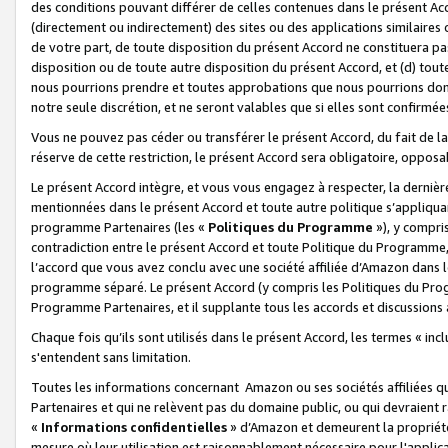
des conditions pouvant différer de celles contenues dans le présent Ac
(directement ou indirectement) des sites ou des applications similaires o
de votre part, de toute disposition du présent Accord ne constituera pa
disposition ou de toute autre disposition du présent Accord, et (d) tou
nous pourrions prendre et toutes approbations que nous pourrions donn
notre seule discrétion, et ne seront valables que si elles sont confirmée
Vous ne pouvez pas céder ou transférer le présent Accord, du fait de la 
réserve de cette restriction, le présent Accord sera obligatoire, opposab
Le présent Accord intègre, et vous vous engagez à respecter, la dernière 
mentionnées dans le présent Accord et toute autre politique s’appliqua
programme Partenaires (les «
Politiques du Programme
»), y compri
contradiction entre le présent Accord et toute Politique du Programme, 
l’accord que vous avez conclu avec une société affiliée d’Amazon dans 
programme séparé. Le présent Accord (y compris les Politiques du Progr
Programme Partenaires, et il supplante tous les accords et discussions 
Chaque fois qu’ils sont utilisés dans le présent Accord, les termes « in
s'entendent sans limitation.
Toutes les informations concernant Amazon ou ses sociétés affiliées 
Partenaires et qui ne relèvent pas du domaine public, ou qui devraient
«
Informations confidentielles
» d’Amazon et demeurent la propriété 
mesure où leur utilisation est raisonnablement nécessaire pour l'appli