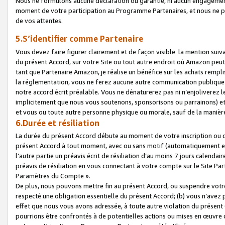
Nous ne formulons aucune déclaration ou garantie, ni aucun engagemen
moment de votre participation au Programme Partenaires, et nous ne p
de vos attentes.
5.S’identifier comme Partenaire
Vous devez faire figurer clairement et de façon visible la mention sui
du présent Accord, sur votre Site ou tout autre endroit où Amazon peut vo
tant que Partenaire Amazon, je réalise un bénéfice sur les achats remplis
la réglementation, vous ne ferez aucune autre communication publique
notre accord écrit préalable. Vous ne dénaturerez pas ni n’enjoliverez 
implicitement que nous vous soutenons, sponsorisons ou parrainons) et v
et vous ou toute autre personne physique ou morale, sauf de la manièr
6.Durée et résiliation
La durée du présent Accord débute au moment de votre inscription ou de
présent Accord à tout moment, avec ou sans motif (automatiquement et sa
l’autre partie un préavis écrit de résiliation d’au moins 7 jours calenda
préavis de résiliation en vous connectant à votre compte sur le Site Par
Paramètres du Compte ».
De plus, nous pouvons mettre fin au présent Accord, ou suspendre votre 
respecté une obligation essentielle du présent Accord; (b) vous n’avez p
effet que nous vous avons adressée, à toute autre violation du présen
pourrions être confrontés à de potentielles actions ou mises en œuvre 