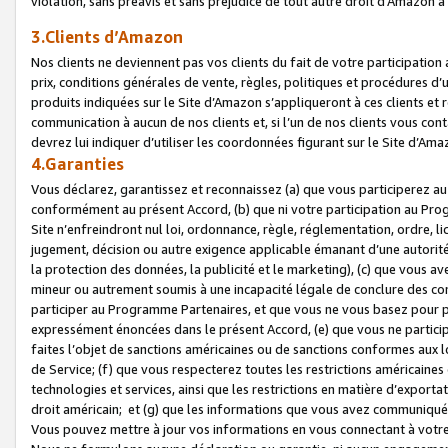
violation, sans préavis et sans préjudice de tout autre droit d’Amazo
3.Clients d’Amazon
Nos clients ne deviennent pas vos clients du fait de votre participati
prix, conditions générales de vente, règles, politiques et procédures d’u
produits indiquées sur le Site d’Amazon s’appliqueront à ces clients et
communication à aucun de nos clients et, si l’un de nos clients vous co
devrez lui indiquer d’utiliser les coordonnées figurant sur le Site d’Ama
4.Garanties
Vous déclarez, garantissez et reconnaissez (a) que vous participerez a
conformément au présent Accord, (b) que ni votre participation au Prog
Site n’enfreindront nul loi, ordonnance, règle, réglementation, ordre, li
jugement, décision ou autre exigence applicable émanant d’une autori
la protection des données, la publicité et le marketing), (c) que vous 
mineur ou autrement soumis à une incapacité légale de conclure des con
participer au Programme Partenaires, et que vous ne vous basez pour pr
expressément énoncées dans le présent Accord, (e) que vous ne particip
faites l’objet de sanctions américaines ou de sanctions conformes aux 
de Service; (f) que vous respecterez toutes les restrictions américaines
technologies et services, ainsi que les restrictions en matière d’exporta
droit américain; et (g) que les informations que vous avez communiqué
Vous pouvez mettre à jour vos informations en vous connectant à votre