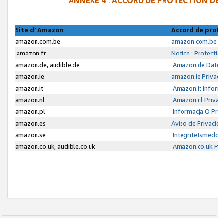
ANNEXE 4 : ACCORD DE PROTECTION 
Site d’ Amazon
Accord de pro
amazon.com.be
amazon.com.be 
amazon.fr
Notice : Protect
amazon.de, audible.de
Amazon.de Date
amazon.ie
amazon.ie Priva
amazon.it
Amazon.it Infor
amazon.nl
Amazon.nl Priva
amazon.pl
Informacja O P
amazon.es
Aviso de Privac
amazon.se
Integritetsmed
amazon.co.uk, audible.co.uk
Amazon.co.uk Pr