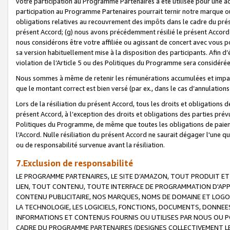
votre participation au Programme Partenaires a été utilisée pour une ac
participation au Programme Partenaires pourrait ternir notre marque ou
obligations relatives au recouvrement des impôts dans le cadre du prése
présent Accord; (g) nous avons précédemment résilié le présent Accord
nous considérons être votre affiliée ou agissant de concert avec vous 
sa version habituellement mise à la disposition des participants. Afin d’é
violation de l’Article 5 ou des Politiques du Programme sera considéré
Nous sommes à même de retenir les rémunérations accumulées et impayée
que le montant correct est bien versé (par ex., dans le cas d’annulations
Lors de la résiliation du présent Accord, tous les droits et obligations 
présent Accord, à l’exception des droits et obligations des parties prévus
Politiques du Programme, de même que toutes les obligations de paiement
l’Accord. Nulle résiliation du présent Accord ne saurait dégager l'une 
ou de responsabilité survenue avant la résiliation.
7.Exclusion de responsabilité
LE PROGRAMME PARTENAIRES, LE SITE D’AMAZON, TOUT PRODUIT ET 
LIEN, TOUT CONTENU, TOUTE INTERFACE DE PROGRAMMATION D'APP
CONTENU PUBLICITAIRE, NOS MARQUES, NOMS DE DOMAINE ET LOGOS
LA TECHNOLOGIE, LES LOGICIELS, FONCTIONS, DOCUMENTS, DONNEES
INFORMATIONS ET CONTENUS FOURNIS OU UTILISES PAR NOUS OU P
CADRE DU PROGRAMME PARTENAIRES (DESIGNES COLLECTIVEMENT LE