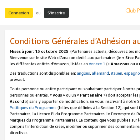
Connexion
S’inscrire
ou
Conditions Générales d’Adhésion 
Mises à jour
:
15 octobre 2025
(Partenaires actuels, découvrez les m
Bienvenue sur le site Web d’Amazon dédié aux partenaires (le «
Site P
les différentes entités d’Amazon, listées en
Annexe 1
(«
Amazon
» ou «
Des traductions sont disponibles en:
anglais
,
allemand
,
italien
,
espagno
prévaut.
Toute personne ou entité participant ou souhaitant participer à notre 
personnes ou entités, «
vous
» ou un «
Partenaire
») doit accepter le
Accord
») sans y apporter de modification. En vous inscrivant à notre Si
Politiques du Programme
(telles que définies à la Section 12), qui so
Partenaires, la Licence PI du Programme Partenaires, le Décompte de 
Marques du Programme Partenaires). Le contenu que vous publiez sur l
compris l'interdiction de créer, modifier ou supprimer des commentaires
directives.