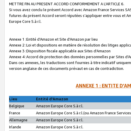
METTRE FIN AU PRESENT ACCORD CONFORMEMENT A L’ARTICLE 6.
Si vous avez conclu le présent Accord avec Amazon France Services SAS 
futures du présent Accord seront réputées s’appliquer entre vous et 
Europe Core S.à r.l.
Annexe 1 :Entité d’Amazon et Site d’Amazon par lieu
Annexe 2 :Loi et dispositions en matière de résolution des litiges appli
Annexe 3 :Disposition fiscale applicable aux Sites d’Amazon
Annexe 4 :Accord de protection des données personnelles par Sites d
Dans ces annexes, les traductions sont fournies à titre indicatif uniquem
version anglaise de ces documents prévaut en cas de contradiction.
ANNEXE 1 : ENTITE D’A
Lieu
Entité d’Amazon
Belgique
Amazon Europe Core S.à r.l.
France
Amazon Europe Core S.à r.l.(ou Amazon France Services 
Allemagne
Amazon Europe Core S.à r.l.
Irlande
Amazon Europe Core S.à r.l.