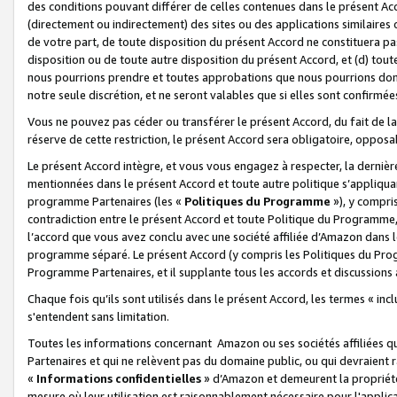
des conditions pouvant différer de celles contenues dans le présent Ac
(directement ou indirectement) des sites ou des applications similaires o
de votre part, de toute disposition du présent Accord ne constituera pa
disposition ou de toute autre disposition du présent Accord, et (d) tou
nous pourrions prendre et toutes approbations que nous pourrions donn
notre seule discrétion, et ne seront valables que si elles sont confirmée
Vous ne pouvez pas céder ou transférer le présent Accord, du fait de la 
réserve de cette restriction, le présent Accord sera obligatoire, opposab
Le présent Accord intègre, et vous vous engagez à respecter, la dernière 
mentionnées dans le présent Accord et toute autre politique s’appliqua
programme Partenaires (les «
Politiques du Programme
»), y compri
contradiction entre le présent Accord et toute Politique du Programme, 
l’accord que vous avez conclu avec une société affiliée d’Amazon dans 
programme séparé. Le présent Accord (y compris les Politiques du Progr
Programme Partenaires, et il supplante tous les accords et discussions 
Chaque fois qu’ils sont utilisés dans le présent Accord, les termes « in
s'entendent sans limitation.
Toutes les informations concernant Amazon ou ses sociétés affiliées 
Partenaires et qui ne relèvent pas du domaine public, ou qui devraient
«
Informations confidentielles
» d’Amazon et demeurent la propriété 
mesure où leur utilisation est raisonnablement nécessaire pour l'appli