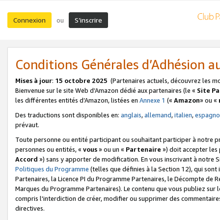
Connexion
S’inscrire
ou
Conditions Générales d’Adhésion 
Mises à jour
:
15 octobre 2025
(Partenaires actuels, découvrez les m
Bienvenue sur le site Web d’Amazon dédié aux partenaires (le «
Site P
les différentes entités d’Amazon, listées en
Annexe 1
(«
Amazon
» ou «
Des traductions sont disponibles en:
anglais
,
allemand
,
italien
,
espagno
prévaut.
Toute personne ou entité participant ou souhaitant participer à notre 
personnes ou entités, «
vous
» ou un «
Partenaire
») doit accepter le
Accord
») sans y apporter de modification. En vous inscrivant à notre Si
Politiques du Programme
(telles que définies à la Section 12), qui so
Partenaires, la Licence PI du Programme Partenaires, le Décompte de 
Marques du Programme Partenaires). Le contenu que vous publiez sur l
compris l'interdiction de créer, modifier ou supprimer des commentaires
directives.