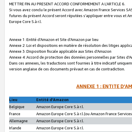
METTRE FIN AU PRESENT ACCORD CONFORMEMENT A L’ARTICLE 6.
Si vous avez conclu le présent Accord avec Amazon France Services SAS 
futures du présent Accord seront réputées s’appliquer entre vous et 
Europe Core S.à r.l.
Annexe 1 :Entité d’Amazon et Site d’Amazon par lieu
Annexe 2 :Loi et dispositions en matière de résolution des litiges appli
Annexe 3 :Disposition fiscale applicable aux Sites d’Amazon
Annexe 4 :Accord de protection des données personnelles par Sites d
Dans ces annexes, les traductions sont fournies à titre indicatif uniquem
version anglaise de ces documents prévaut en cas de contradiction.
ANNEXE 1 : ENTITE D’A
Lieu
Entité d’Amazon
Belgique
Amazon Europe Core S.à r.l.
France
Amazon Europe Core S.à r.l.(ou Amazon France Services 
Allemagne
Amazon Europe Core S.à r.l.
Irlande
Amazon Europe Core S.à r.l.