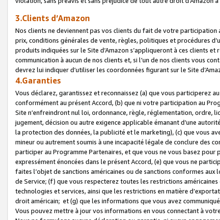
violation, sans préavis et sans préjudice de tout autre droit d’Amazo
3.Clients d’Amazon
Nos clients ne deviennent pas vos clients du fait de votre participati
prix, conditions générales de vente, règles, politiques et procédures d’u
produits indiquées sur le Site d’Amazon s’appliqueront à ces clients et
communication à aucun de nos clients et, si l’un de nos clients vous co
devrez lui indiquer d’utiliser les coordonnées figurant sur le Site d’Ama
4.Garanties
Vous déclarez, garantissez et reconnaissez (a) que vous participerez a
conformément au présent Accord, (b) que ni votre participation au Prog
Site n’enfreindront nul loi, ordonnance, règle, réglementation, ordre, li
jugement, décision ou autre exigence applicable émanant d’une autori
la protection des données, la publicité et le marketing), (c) que vous 
mineur ou autrement soumis à une incapacité légale de conclure des con
participer au Programme Partenaires, et que vous ne vous basez pour pr
expressément énoncées dans le présent Accord, (e) que vous ne particip
faites l’objet de sanctions américaines ou de sanctions conformes aux 
de Service; (f) que vous respecterez toutes les restrictions américaines
technologies et services, ainsi que les restrictions en matière d’exporta
droit américain; et (g) que les informations que vous avez communiqué
Vous pouvez mettre à jour vos informations en vous connectant à votre