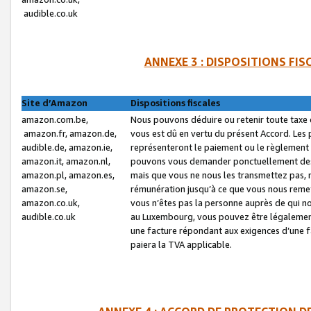
audible.co.uk
ANNEXE 3 : DISPOSITIONS FI
Site d’Amazon
Dispositions fiscales
amazon.com.be,
Nous pouvons déduire ou retenir toute taxe 
amazon.fr, amazon.de,
vous est dû en vertu du présent Accord. Les 
audible.de, amazon.ie,
représenteront le paiement ou le règlement 
amazon.it, amazon.nl,
pouvons vous demander ponctuellement des r
amazon.pl, amazon.es,
mais que vous ne nous les transmettez pas, n
amazon.se,
rémunération jusqu’à ce que vous nous reme
amazon.co.uk,
vous n’êtes pas la personne auprès de qui no
audible.co.uk
au Luxembourg, vous pouvez être légalement 
une facture répondant aux exigences d’une 
paiera la TVA applicable.