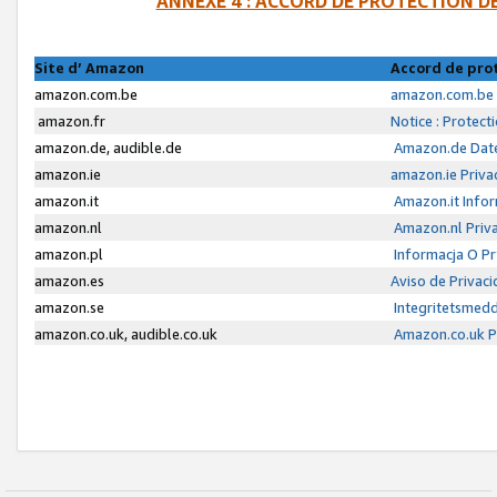
ANNEXE 4 : ACCORD DE PROTECTION 
Site d’ Amazon
Accord de pro
amazon.com.be
amazon.com.be 
amazon.fr
Notice : Protect
amazon.de, audible.de
Amazon.de Date
amazon.ie
amazon.ie Priva
amazon.it
Amazon.it Infor
amazon.nl
Amazon.nl Priva
amazon.pl
Informacja O P
amazon.es
Aviso de Privac
amazon.se
Integritetsmed
amazon.co.uk, audible.co.uk
Amazon.co.uk Pr