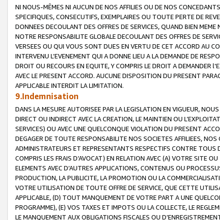
NI NOUS-MÊMES NI AUCUN DE NOS AFFILIES OU DE NOS CONCEDANT
SPECIFIQUES, CONSECUTIFS, EXEMPLAIRES OU TOUTE PERTE DE REVE
DONNEES DECOULANT DES OFFRES DE SERVICES, QUAND BIEN MEME N
NOTRE RESPONSABILITE GLOBALE DECOULANT DES OFFRES DE SERVI
VERSEES OU QUI VOUS SONT DUES EN VERTU DE CET ACCORD AU CO
INTERVENU L’EVENEMENT QUI A DONNE LIEU A LA DEMANDE DE RESP
DROIT OU RECOURS EN EQUITE, Y COMPRIS LE DROIT A DEMANDER l'
AVEC LE PRESENT ACCORD. AUCUNE DISPOSITION DU PRESENT PARAG
APPLICABLE INTERDIT LA LIMITATION.
9.Indemnisation
DANS LA MESURE AUTORISEE PAR LA LEGISLATION EN VIGUEUR, NO
DIRECT OU INDIRECT AVEC LA CREATION, LE MAINTIEN OU L’EXPLOIT
SERVICES) OU AVEC UNE QUELCONQUE VIOLATION DU PRESENT ACCO
DEGAGER DE TOUTE RESPONSABILITE NOS SOCIETES AFFILIEES, NOS 
ADMINISTRATEURS ET REPRESENTANTS RESPECTIFS CONTRE TOUS D
COMPRIS LES FRAIS D’AVOCAT) EN RELATION AVEC (A) VOTRE SITE O
ELEMENTS AVEC D’AUTRES APPLICATIONS, CONTENUS OU PROCESSUS, (
PRODUCTION, LA PUBLICITE, LA PROMOTION OU LA COMMERCIALISAT
VOTRE UTILISATION DE TOUTE OFFRE DE SERVICE, QUE CETTE UTILI
APPLICABLE, (D) TOUT MANQUEMENT DE VOTRE PART A UNE QUELCO
PROGRAMME), (E) VOS TAXES ET IMPOTS OU LA COLLECTE, LE REGLE
LE MANQUEMENT AUX OBLIGATIONS FISCALES OU D’ENREGISTREMENT 