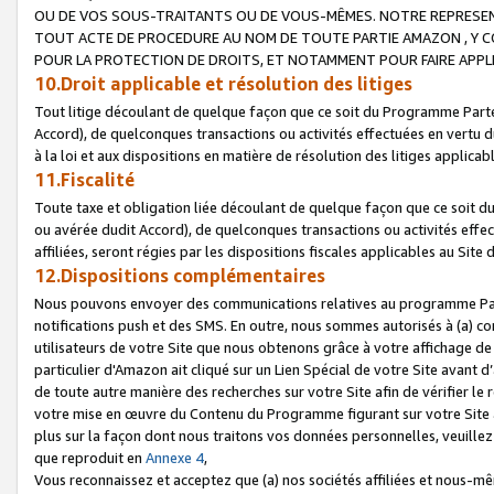
OU DE VOS SOUS-TRAITANTS OU DE VOUS-MÊMES. NOTRE REPRES
TOUT ACTE DE PROCEDURE AU NOM DE TOUTE PARTIE AMAZON , Y CO
POUR LA PROTECTION DE DROITS, ET NOTAMMENT POUR FAIRE APPL
10.Droit applicable et résolution des litiges
Tout litige découlant de quelque façon que ce soit du Programme Parte
Accord), de quelconques transactions ou activités effectuées en vertu d
à la loi et aux dispositions en matière de résolution des litiges applic
11.Fiscalité
Toute taxe et obligation liée découlant de quelque façon que ce soit 
ou avérée dudit Accord), de quelconques transactions ou activités effe
affiliées, seront régies par les dispositions fiscales applicables au Si
12.Dispositions complémentaires
Nous pouvons envoyer des communications relatives au programme Parten
notifications push et des SMS. En outre, nous sommes autorisés à (a) cont
utilisateurs de votre Site que nous obtenons grâce à votre affichage de
particulier d'Amazon ait cliqué sur un Lien Spécial de votre Site avant d
de toute autre manière des recherches sur votre Site afin de vérifier le re
votre mise en œuvre du Contenu du Programme figurant sur votre Site à
plus sur la façon dont nous traitons vos données personnelles, veuille
que reproduit en
Annexe 4
,
Vous reconnaissez et acceptez que (a) nos sociétés affiliées et nous-m