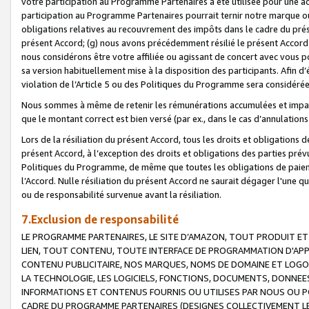
votre participation au Programme Partenaires a été utilisée pour une ac
participation au Programme Partenaires pourrait ternir notre marque ou
obligations relatives au recouvrement des impôts dans le cadre du prése
présent Accord; (g) nous avons précédemment résilié le présent Accord
nous considérons être votre affiliée ou agissant de concert avec vous 
sa version habituellement mise à la disposition des participants. Afin d’é
violation de l’Article 5 ou des Politiques du Programme sera considéré
Nous sommes à même de retenir les rémunérations accumulées et impayée
que le montant correct est bien versé (par ex., dans le cas d’annulations
Lors de la résiliation du présent Accord, tous les droits et obligations 
présent Accord, à l’exception des droits et obligations des parties prévus
Politiques du Programme, de même que toutes les obligations de paiement
l’Accord. Nulle résiliation du présent Accord ne saurait dégager l'une 
ou de responsabilité survenue avant la résiliation.
7.Exclusion de responsabilité
LE PROGRAMME PARTENAIRES, LE SITE D’AMAZON, TOUT PRODUIT ET 
LIEN, TOUT CONTENU, TOUTE INTERFACE DE PROGRAMMATION D'APP
CONTENU PUBLICITAIRE, NOS MARQUES, NOMS DE DOMAINE ET LOGOS
LA TECHNOLOGIE, LES LOGICIELS, FONCTIONS, DOCUMENTS, DONNEES
INFORMATIONS ET CONTENUS FOURNIS OU UTILISES PAR NOUS OU P
CADRE DU PROGRAMME PARTENAIRES (DESIGNES COLLECTIVEMENT LE