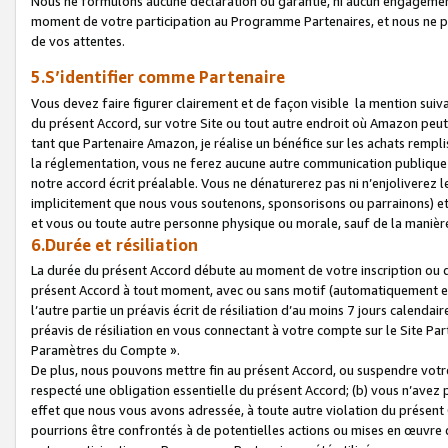
Nous ne formulons aucune déclaration ou garantie, ni aucun engagemen
moment de votre participation au Programme Partenaires, et nous ne p
de vos attentes.
5.S’identifier comme Partenaire
Vous devez faire figurer clairement et de façon visible la mention sui
du présent Accord, sur votre Site ou tout autre endroit où Amazon peut vo
tant que Partenaire Amazon, je réalise un bénéfice sur les achats remplis
la réglementation, vous ne ferez aucune autre communication publique
notre accord écrit préalable. Vous ne dénaturerez pas ni n’enjoliverez 
implicitement que nous vous soutenons, sponsorisons ou parrainons) et v
et vous ou toute autre personne physique ou morale, sauf de la manièr
6.Durée et résiliation
La durée du présent Accord débute au moment de votre inscription ou de
présent Accord à tout moment, avec ou sans motif (automatiquement et sa
l’autre partie un préavis écrit de résiliation d’au moins 7 jours calenda
préavis de résiliation en vous connectant à votre compte sur le Site Par
Paramètres du Compte ».
De plus, nous pouvons mettre fin au présent Accord, ou suspendre votre 
respecté une obligation essentielle du présent Accord; (b) vous n’avez p
effet que nous vous avons adressée, à toute autre violation du présen
pourrions être confrontés à de potentielles actions ou mises en œuvre 