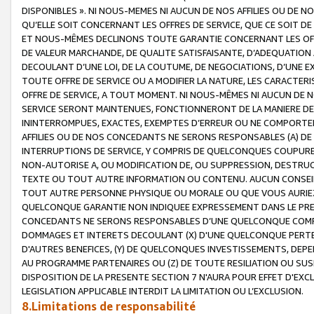
DISPONIBLES ». NI NOUS-MEMES NI AUCUN DE NOS AFFILIES OU D
QU’ELLE SOIT CONCERNANT LES OFFRES DE SERVICE, QUE CE SOIT DE
ET NOUS-MÊMES DECLINONS TOUTE GARANTIE CONCERNANT LES OFFRE
DE VALEUR MARCHANDE, DE QUALITE SATISFAISANTE, D’ADEQUATION
DECOULANT D’UNE LOI, DE LA COUTUME, DE NEGOCIATIONS, D’UNE
TOUTE OFFRE DE SERVICE OU A MODIFIER LA NATURE, LES CARACTERI
OFFRE DE SERVICE, A TOUT MOMENT. NI NOUS-MÊMES NI AUCUN DE 
SERVICE SERONT MAINTENUES, FONCTIONNERONT DE LA MANIERE DECR
ININTERROMPUES, EXACTES, EXEMPTES D’ERREUR OU NE COMPORT
AFFILIES OU DE NOS CONCEDANTS NE SERONS RESPONSABLES (A) DE
INTERRUPTIONS DE SERVICE, Y COMPRIS DE QUELCONQUES COUPURE
NON-AUTORISE A, OU MODIFICATION DE, OU SUPPRESSION, DESTRUC
TEXTE OU TOUT AUTRE INFORMATION OU CONTENU. AUCUN CONSEIL 
TOUT AUTRE PERSONNE PHYSIQUE OU MORALE OU QUE VOUS AURIEZ 
QUELCONQUE GARANTIE NON INDIQUEE EXPRESSEMENT DANS LE PRES
CONCEDANTS NE SERONS RESPONSABLES D’UNE QUELCONQUE COM
DOMMAGES ET INTERETS DECOULANT (X) D'UNE QUELCONQUE PERTE D
D'AUTRES BENEFICES, (Y) DE QUELCONQUES INVESTISSEMENTS, DEP
AU PROGRAMME PARTENAIRES OU (Z) DE TOUTE RESILIATION OU SU
DISPOSITION DE LA PRESENTE SECTION 7 N'AURA POUR EFFET D'EXC
LEGISLATION APPLICABLE INTERDIT LA LIMITATION OU L’EXCLUSION.
8.Limitations de responsabilité