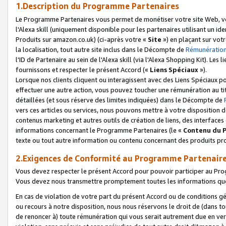
1.Description du Programme Partenaires
Le Programme Partenaires vous permet de monétiser votre site Web, vos 
l'Alexa skill (uniquement disponible pour les partenaires utilisant un 
Produits sur amazon.co.uk) (ci-après votre «
Site
») en plaçant sur votr
la localisation, tout autre site inclus dans le Décompte de
Rémunération
l'ID de Partenaire au sein de l'Alexa skill (via l'Alexa Shopping Kit). Le
fournissons et respecter le présent Accord («
Liens Spéciaux
»).
Lorsque nos clients cliquent ou interagissent avec des Liens Spéciaux p
effectuer une autre action, vous pouvez toucher une rémunération au ti
détaillées (et sous réserve des limites indiquées) dans le Décompte de
vers ces articles ou services, nous pouvons mettre à votre disposition d
contenus marketing et autres outils de création de liens, des interfaces
informations concernant le Programme Partenaires (le «
Contenu du 
texte ou tout autre information ou contenu concernant des produits prop
2.Exigences de Conformité au Programme Partenair
Vous devez respecter le présent Accord pour pouvoir participer au Pr
Vous devez nous transmettre promptement toutes les informations que
En cas de violation de votre part du présent Accord ou de conditions g
ou recours à notre disposition, nous nous réservons le droit de (dans 
de renoncer à) toute rémunération qui vous serait autrement due en ver