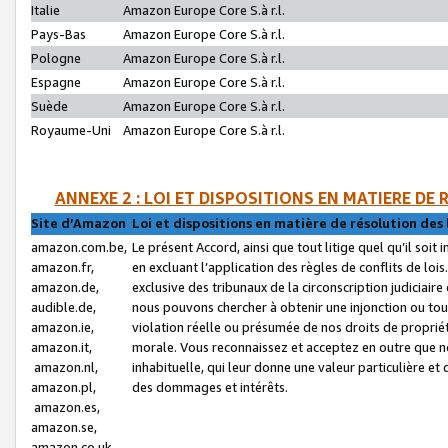
Italie
Amazon Europe Core S.à r.l.
Pays-Bas
Amazon Europe Core S.à r.l.
Pologne
Amazon Europe Core S.à r.l.
Espagne
Amazon Europe Core S.à r.l.
Suède
Amazon Europe Core S.à r.l.
Royaume-Uni
Amazon Europe Core S.à r.l.
ANNEXE 2 : LOI ET DISPOSITIONS EN MATIERE DE
Site d’Amazon
Loi et dispositions en matière de résolution des 
amazon.com.be,
Le présent Accord, ainsi que tout litige quel qu’il soi
amazon.fr,
en excluant l’application des règles de conflits de l
amazon.de,
exclusive des tribunaux de la circonscription judiciai
audible.de,
nous pouvons chercher à obtenir une injonction ou tou
amazon.ie,
violation réelle ou présumée de nos droits de proprié
amazon.it,
morale. Vous reconnaissez et acceptez en outre que n
amazon.nl,
inhabituelle, qui leur donne une valeur particulière 
amazon.pl,
des dommages et intérêts.
amazon.es,
amazon.se,
amazon.co.uk,