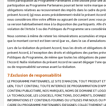
votre participation au Programme Partenaires a été utilisée pour une ac
participation au Programme Partenaires pourrait ternir notre marque ou
obligations relatives au recouvrement des impôts dans le cadre du prése
présent Accord; (g) nous avons précédemment résilié le présent Accord
nous considérons être votre affiliée ou agissant de concert avec vous 
sa version habituellement mise à la disposition des participants. Afin d’é
violation de l’Article 5 ou des Politiques du Programme sera considéré
Nous sommes à même de retenir les rémunérations accumulées et impayée
que le montant correct est bien versé (par ex., dans le cas d’annulations
Lors de la résiliation du présent Accord, tous les droits et obligations 
présent Accord, à l’exception des droits et obligations des parties prévus
Politiques du Programme, de même que toutes les obligations de paiement
l’Accord. Nulle résiliation du présent Accord ne saurait dégager l'une 
ou de responsabilité survenue avant la résiliation.
7.Exclusion de responsabilité
LE PROGRAMME PARTENAIRES, LE SITE D’AMAZON, TOUT PRODUIT ET 
LIEN, TOUT CONTENU, TOUTE INTERFACE DE PROGRAMMATION D'APP
CONTENU PUBLICITAIRE, NOS MARQUES, NOMS DE DOMAINE ET LOGOS
LA TECHNOLOGIE, LES LOGICIELS, FONCTIONS, DOCUMENTS, DONNEES
INFORMATIONS ET CONTENUS FOURNIS OU UTILISES PAR NOUS OU P
CADRE DU PROGRAMME PARTENAIRES (DESIGNES COLLECTIVEMENT LE