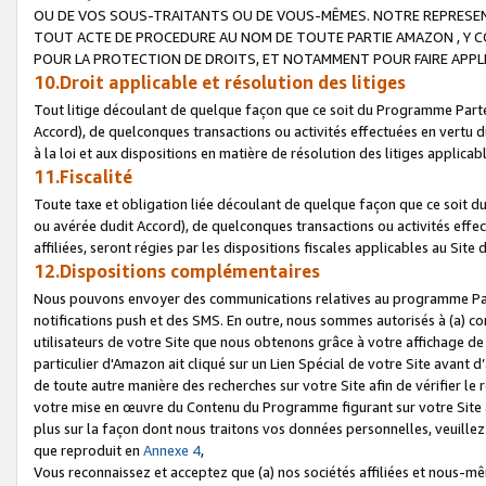
OU DE VOS SOUS-TRAITANTS OU DE VOUS-MÊMES. NOTRE REPRES
TOUT ACTE DE PROCEDURE AU NOM DE TOUTE PARTIE AMAZON , Y CO
POUR LA PROTECTION DE DROITS, ET NOTAMMENT POUR FAIRE APPL
10.Droit applicable et résolution des litiges
Tout litige découlant de quelque façon que ce soit du Programme Parte
Accord), de quelconques transactions ou activités effectuées en vertu d
à la loi et aux dispositions en matière de résolution des litiges applic
11.Fiscalité
Toute taxe et obligation liée découlant de quelque façon que ce soit 
ou avérée dudit Accord), de quelconques transactions ou activités effe
affiliées, seront régies par les dispositions fiscales applicables au Si
12.Dispositions complémentaires
Nous pouvons envoyer des communications relatives au programme Parten
notifications push et des SMS. En outre, nous sommes autorisés à (a) cont
utilisateurs de votre Site que nous obtenons grâce à votre affichage de
particulier d'Amazon ait cliqué sur un Lien Spécial de votre Site avant d
de toute autre manière des recherches sur votre Site afin de vérifier le re
votre mise en œuvre du Contenu du Programme figurant sur votre Site à
plus sur la façon dont nous traitons vos données personnelles, veuille
que reproduit en
Annexe 4
,
Vous reconnaissez et acceptez que (a) nos sociétés affiliées et nous-m