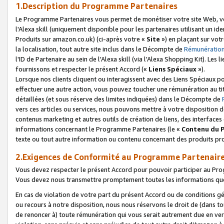
1.Description du Programme Partenaires
Le Programme Partenaires vous permet de monétiser votre site Web, vos 
l'Alexa skill (uniquement disponible pour les partenaires utilisant un 
Produits sur amazon.co.uk) (ci-après votre «
Site
») en plaçant sur votr
la localisation, tout autre site inclus dans le Décompte de
Rémunération
l'ID de Partenaire au sein de l'Alexa skill (via l'Alexa Shopping Kit). Le
fournissons et respecter le présent Accord («
Liens Spéciaux
»).
Lorsque nos clients cliquent ou interagissent avec des Liens Spéciaux p
effectuer une autre action, vous pouvez toucher une rémunération au ti
détaillées (et sous réserve des limites indiquées) dans le Décompte de
vers ces articles ou services, nous pouvons mettre à votre disposition d
contenus marketing et autres outils de création de liens, des interfaces
informations concernant le Programme Partenaires (le «
Contenu du 
texte ou tout autre information ou contenu concernant des produits prop
2.Exigences de Conformité au Programme Partenair
Vous devez respecter le présent Accord pour pouvoir participer au Pr
Vous devez nous transmettre promptement toutes les informations que
En cas de violation de votre part du présent Accord ou de conditions g
ou recours à notre disposition, nous nous réservons le droit de (dans 
de renoncer à) toute rémunération qui vous serait autrement due en ver