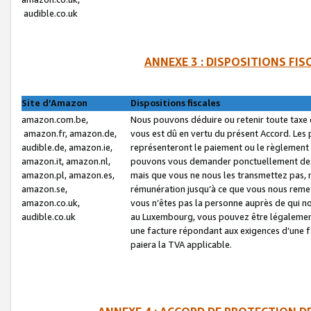
audible.co.uk
ANNEXE 3 : DISPOSITIONS FI
Site d’Amazon
Dispositions fiscales
amazon.com.be,
Nous pouvons déduire ou retenir toute taxe 
amazon.fr, amazon.de,
vous est dû en vertu du présent Accord. Les 
audible.de, amazon.ie,
représenteront le paiement ou le règlement 
amazon.it, amazon.nl,
pouvons vous demander ponctuellement des r
amazon.pl, amazon.es,
mais que vous ne nous les transmettez pas, n
amazon.se,
rémunération jusqu’à ce que vous nous reme
amazon.co.uk,
vous n’êtes pas la personne auprès de qui no
audible.co.uk
au Luxembourg, vous pouvez être légalement 
une facture répondant aux exigences d’une 
paiera la TVA applicable.