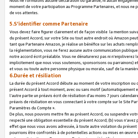
Nous ne formulons aucune déclaration ou garantie, ni aucun engagemen
moment de votre participation au Programme Partenaires, et nous ne p
de vos attentes.
5.S’identifier comme Partenaire
Vous devez faire figurer clairement et de façon visible la mention sui
du présent Accord, sur votre Site ou tout autre endroit où Amazon peut vo
tant que Partenaire Amazon, je réalise un bénéfice sur les achats remplis
la réglementation, vous ne ferez aucune autre communication publique
notre accord écrit préalable. Vous ne dénaturerez pas ni n’enjoliverez 
implicitement que nous vous soutenons, sponsorisons ou parrainons) et v
et vous ou toute autre personne physique ou morale, sauf de la manièr
6.Durée et résiliation
La durée du présent Accord débute au moment de votre inscription ou de
présent Accord à tout moment, avec ou sans motif (automatiquement et sa
l’autre partie un préavis écrit de résiliation d’au moins 7 jours calenda
préavis de résiliation en vous connectant à votre compte sur le Site Par
Paramètres du Compte ».
De plus, nous pouvons mettre fin au présent Accord, ou suspendre votre 
respecté une obligation essentielle du présent Accord; (b) vous n’avez p
effet que nous vous avons adressée, à toute autre violation du présen
pourrions être confrontés à de potentielles actions ou mises en œuvre 