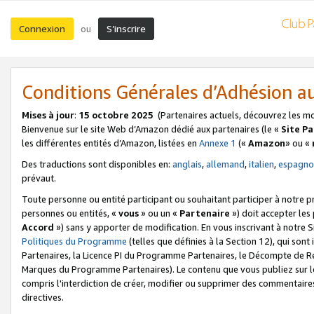
Connexion
S’inscrire
ou
Conditions Générales d’Adhésion 
Mises à jour
:
15 octobre 2025
(Partenaires actuels, découvrez les m
Bienvenue sur le site Web d’Amazon dédié aux partenaires (le «
Site P
les différentes entités d’Amazon, listées en
Annexe 1
(«
Amazon
» ou «
Des traductions sont disponibles en:
anglais
,
allemand
,
italien
,
espagno
prévaut.
Toute personne ou entité participant ou souhaitant participer à notre 
personnes ou entités, «
vous
» ou un «
Partenaire
») doit accepter le
Accord
») sans y apporter de modification. En vous inscrivant à notre Si
Politiques du Programme
(telles que définies à la Section 12), qui so
Partenaires, la Licence PI du Programme Partenaires, le Décompte de 
Marques du Programme Partenaires). Le contenu que vous publiez sur l
compris l'interdiction de créer, modifier ou supprimer des commentaires
directives.