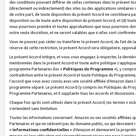
des conditions pouvant différer de celles contenues dans le présent Ac
(directement ou indirectement) des sites ou des applications similaires o
de votre part, de toute disposition du présent Accord ne constituera pa
disposition ou de toute autre disposition du présent Accord, et (d) tou
nous pourrions prendre et toutes approbations que nous pourrions donn
notre seule discrétion, et ne seront valables que si elles sont confirmée
Vous ne pouvez pas céder ou transférer le présent Accord, du fait de la 
réserve de cette restriction, le présent Accord sera obligatoire, opposab
Le présent Accord intègre, et vous vous engagez à respecter, la dernière 
mentionnées dans le présent Accord et toute autre politique s’appliqua
programme Partenaires (les «
Politiques du Programme
»), y compri
contradiction entre le présent Accord et toute Politique du Programme, 
l’accord que vous avez conclu avec une société affiliée d’Amazon dans 
programme séparé. Le présent Accord (y compris les Politiques du Progr
Programme Partenaires, et il supplante tous les accords et discussions 
Chaque fois qu’ils sont utilisés dans le présent Accord, les termes « in
s'entendent sans limitation.
Toutes les informations concernant Amazon ou ses sociétés affiliées 
Partenaires et qui ne relèvent pas du domaine public, ou qui devraient
«
Informations confidentielles
» d’Amazon et demeurent la propriété 
mesure où leur utilisation est raisonnablement nécessaire pour l'appli