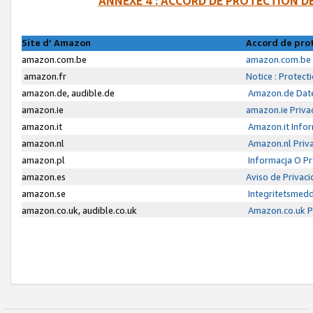
ANNEXE 4 : ACCORD DE PROTECTION 
Site d’ Amazon
Accord de pro
amazon.com.be
amazon.com.be 
amazon.fr
Notice : Protect
amazon.de, audible.de
Amazon.de Date
amazon.ie
amazon.ie Priva
amazon.it
Amazon.it Infor
amazon.nl
Amazon.nl Priva
amazon.pl
Informacja O P
amazon.es
Aviso de Privac
amazon.se
Integritetsmed
amazon.co.uk, audible.co.uk
Amazon.co.uk Pr