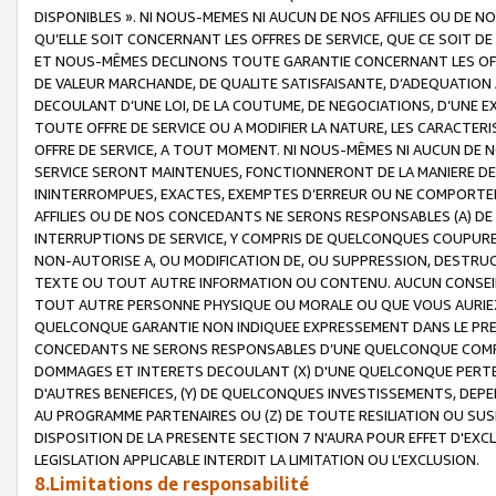
DISPONIBLES ». NI NOUS-MEMES NI AUCUN DE NOS AFFILIES OU D
QU’ELLE SOIT CONCERNANT LES OFFRES DE SERVICE, QUE CE SOIT DE
ET NOUS-MÊMES DECLINONS TOUTE GARANTIE CONCERNANT LES OFFRE
DE VALEUR MARCHANDE, DE QUALITE SATISFAISANTE, D’ADEQUATION
DECOULANT D’UNE LOI, DE LA COUTUME, DE NEGOCIATIONS, D’UNE
TOUTE OFFRE DE SERVICE OU A MODIFIER LA NATURE, LES CARACTERI
OFFRE DE SERVICE, A TOUT MOMENT. NI NOUS-MÊMES NI AUCUN DE 
SERVICE SERONT MAINTENUES, FONCTIONNERONT DE LA MANIERE DECR
ININTERROMPUES, EXACTES, EXEMPTES D’ERREUR OU NE COMPORT
AFFILIES OU DE NOS CONCEDANTS NE SERONS RESPONSABLES (A) DE
INTERRUPTIONS DE SERVICE, Y COMPRIS DE QUELCONQUES COUPURE
NON-AUTORISE A, OU MODIFICATION DE, OU SUPPRESSION, DESTRUC
TEXTE OU TOUT AUTRE INFORMATION OU CONTENU. AUCUN CONSEIL 
TOUT AUTRE PERSONNE PHYSIQUE OU MORALE OU QUE VOUS AURIEZ 
QUELCONQUE GARANTIE NON INDIQUEE EXPRESSEMENT DANS LE PRES
CONCEDANTS NE SERONS RESPONSABLES D’UNE QUELCONQUE COM
DOMMAGES ET INTERETS DECOULANT (X) D'UNE QUELCONQUE PERTE D
D'AUTRES BENEFICES, (Y) DE QUELCONQUES INVESTISSEMENTS, DEP
AU PROGRAMME PARTENAIRES OU (Z) DE TOUTE RESILIATION OU SU
DISPOSITION DE LA PRESENTE SECTION 7 N'AURA POUR EFFET D'EXC
LEGISLATION APPLICABLE INTERDIT LA LIMITATION OU L’EXCLUSION.
8.Limitations de responsabilité