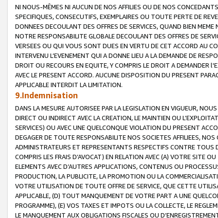
NI NOUS-MÊMES NI AUCUN DE NOS AFFILIES OU DE NOS CONCEDANT
SPECIFIQUES, CONSECUTIFS, EXEMPLAIRES OU TOUTE PERTE DE REVE
DONNEES DECOULANT DES OFFRES DE SERVICES, QUAND BIEN MEME N
NOTRE RESPONSABILITE GLOBALE DECOULANT DES OFFRES DE SERVI
VERSEES OU QUI VOUS SONT DUES EN VERTU DE CET ACCORD AU CO
INTERVENU L’EVENEMENT QUI A DONNE LIEU A LA DEMANDE DE RESP
DROIT OU RECOURS EN EQUITE, Y COMPRIS LE DROIT A DEMANDER l'
AVEC LE PRESENT ACCORD. AUCUNE DISPOSITION DU PRESENT PARAG
APPLICABLE INTERDIT LA LIMITATION.
9.Indemnisation
DANS LA MESURE AUTORISEE PAR LA LEGISLATION EN VIGUEUR, NO
DIRECT OU INDIRECT AVEC LA CREATION, LE MAINTIEN OU L’EXPLOIT
SERVICES) OU AVEC UNE QUELCONQUE VIOLATION DU PRESENT ACCO
DEGAGER DE TOUTE RESPONSABILITE NOS SOCIETES AFFILIEES, NOS 
ADMINISTRATEURS ET REPRESENTANTS RESPECTIFS CONTRE TOUS D
COMPRIS LES FRAIS D’AVOCAT) EN RELATION AVEC (A) VOTRE SITE O
ELEMENTS AVEC D’AUTRES APPLICATIONS, CONTENUS OU PROCESSUS, (
PRODUCTION, LA PUBLICITE, LA PROMOTION OU LA COMMERCIALISAT
VOTRE UTILISATION DE TOUTE OFFRE DE SERVICE, QUE CETTE UTILI
APPLICABLE, (D) TOUT MANQUEMENT DE VOTRE PART A UNE QUELCO
PROGRAMME), (E) VOS TAXES ET IMPOTS OU LA COLLECTE, LE REGLE
LE MANQUEMENT AUX OBLIGATIONS FISCALES OU D’ENREGISTREMENT 