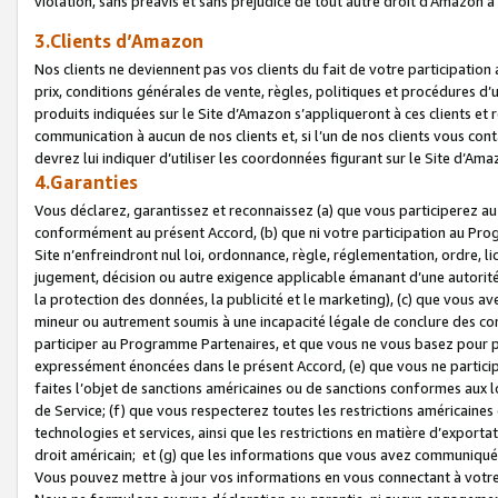
violation, sans préavis et sans préjudice de tout autre droit d’Amazo
3.Clients d’Amazon
Nos clients ne deviennent pas vos clients du fait de votre participati
prix, conditions générales de vente, règles, politiques et procédures d’u
produits indiquées sur le Site d’Amazon s’appliqueront à ces clients et
communication à aucun de nos clients et, si l’un de nos clients vous co
devrez lui indiquer d’utiliser les coordonnées figurant sur le Site d’Ama
4.Garanties
Vous déclarez, garantissez et reconnaissez (a) que vous participerez a
conformément au présent Accord, (b) que ni votre participation au Prog
Site n’enfreindront nul loi, ordonnance, règle, réglementation, ordre, li
jugement, décision ou autre exigence applicable émanant d’une autori
la protection des données, la publicité et le marketing), (c) que vous 
mineur ou autrement soumis à une incapacité légale de conclure des con
participer au Programme Partenaires, et que vous ne vous basez pour pr
expressément énoncées dans le présent Accord, (e) que vous ne particip
faites l’objet de sanctions américaines ou de sanctions conformes aux 
de Service; (f) que vous respecterez toutes les restrictions américaines
technologies et services, ainsi que les restrictions en matière d’exporta
droit américain; et (g) que les informations que vous avez communiqué
Vous pouvez mettre à jour vos informations en vous connectant à votre