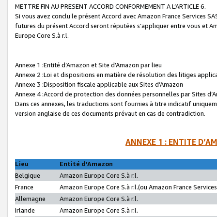
METTRE FIN AU PRESENT ACCORD CONFORMEMENT A L’ARTICLE 6.
Si vous avez conclu le présent Accord avec Amazon France Services SAS 
futures du présent Accord seront réputées s’appliquer entre vous et 
Europe Core S.à r.l.
Annexe 1 :Entité d’Amazon et Site d’Amazon par lieu
Annexe 2 :Loi et dispositions en matière de résolution des litiges appli
Annexe 3 :Disposition fiscale applicable aux Sites d’Amazon
Annexe 4 :Accord de protection des données personnelles par Sites d
Dans ces annexes, les traductions sont fournies à titre indicatif uniquem
version anglaise de ces documents prévaut en cas de contradiction.
ANNEXE 1 : ENTITE D’A
Lieu
Entité d’Amazon
Belgique
Amazon Europe Core S.à r.l.
France
Amazon Europe Core S.à r.l.(ou Amazon France Services 
Allemagne
Amazon Europe Core S.à r.l.
Irlande
Amazon Europe Core S.à r.l.