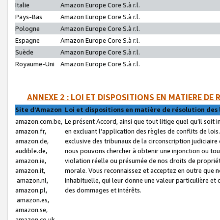
Italie
Amazon Europe Core S.à r.l.
Pays-Bas
Amazon Europe Core S.à r.l.
Pologne
Amazon Europe Core S.à r.l.
Espagne
Amazon Europe Core S.à r.l.
Suède
Amazon Europe Core S.à r.l.
Royaume-Uni
Amazon Europe Core S.à r.l.
ANNEXE 2 : LOI ET DISPOSITIONS EN MATIERE DE
Site d’Amazon
Loi et dispositions en matière de résolution des 
amazon.com.be,
Le présent Accord, ainsi que tout litige quel qu’il soi
amazon.fr,
en excluant l’application des règles de conflits de l
amazon.de,
exclusive des tribunaux de la circonscription judiciai
audible.de,
nous pouvons chercher à obtenir une injonction ou tou
amazon.ie,
violation réelle ou présumée de nos droits de proprié
amazon.it,
morale. Vous reconnaissez et acceptez en outre que n
amazon.nl,
inhabituelle, qui leur donne une valeur particulière 
amazon.pl,
des dommages et intérêts.
amazon.es,
amazon.se,
amazon.co.uk,