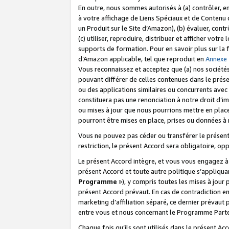
En outre, nous sommes autorisés à (a) contrôler, en
à votre affichage de Liens Spéciaux et de Contenu d
un Produit sur le Site d’Amazon), (b) évaluer, contr
(c) utiliser, reproduire, distribuer et afficher vo
supports de formation. Pour en savoir plus sur la
d’Amazon applicable, tel que reproduit en
Annexe
Vous reconnaissez et acceptez que (a) nos sociétés
pouvant différer de celles contenues dans le prése
ou des applications similaires ou concurrents avec 
constituera pas une renonciation à notre droit d’im
ou mises à jour que nous pourrions mettre en pla
pourront être mises en place, prises ou données à n
Vous ne pouvez pas céder ou transférer le présent 
restriction, le présent Accord sera obligatoire, op
Le présent Accord intègre, et vous vous engagez à r
présent Accord et toute autre politique s’appliqu
Programme
»), y compris toutes les mises à jour
présent Accord prévaut. En cas de contradiction e
marketing d’affiliation séparé, ce dernier prévaut
entre vous et nous concernant le Programme Partena
Chaque fois qu’ils sont utilisés dans le présent Ac