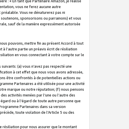
ière : « En tant que Partenaire Amazon, je réalise
mentation, vous ne ferez aucune autre
 préalable. Vous ne dénaturerez pas ni
s soutenons, sponsorisons ou parrainons) et vous
orale, sauf de la manière expressément autorisée
 nous pouvons, mettre fin au présent Accord à tout
à l’autre partie un préavis écrit de résiliation
ésiliation en vous connectant à votre compte sur le
 suivants: (a) vous n’avez pas respecté une
fication à cet effet que nous vous avons adressée,
ns être confrontés à de potentielles actions ou
gramme Partenaires a été utilisée pour une activité
notre marque ou notre réputation; (f) nous pensons
des activités menées par l’une ou l’autre des
 égard ou à l'égard de toute autre personne que
u Programme Partenaires dans sa version
 précède, toute violation de l’Article 5 ou des
 résiliation pour nous assurer que le montant