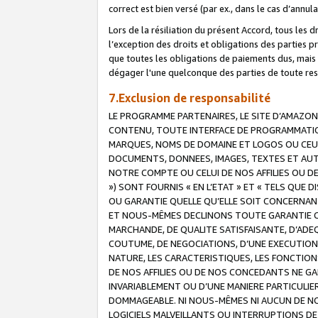
correct est bien versé (par ex., dans le cas d’annul
Lors de la résiliation du présent Accord, tous les 
l’exception des droits et obligations des parties p
que toutes les obligations de paiements dus, mais no
dégager l'une quelconque des parties de toute resp
7.Exclusion de responsabilité
LE PROGRAMME PARTENAIRES, LE SITE D’AMAZON
CONTENU, TOUTE INTERFACE DE PROGRAMMATION
MARQUES, NOMS DE DOMAINE ET LOGOS OU CEUX 
DOCUMENTS, DONNEES, IMAGES, TEXTES ET AUT
NOTRE COMPTE OU CELUI DE NOS AFFILIES OU 
») SONT FOURNIS « EN L’ETAT » ET « TELS QU
OU GARANTIE QUELLE QU’ELLE SOIT CONCERNANT 
ET NOUS-MÊMES DECLINONS TOUTE GARANTIE CON
MARCHANDE, DE QUALITE SATISFAISANTE, D’ADE
COUTUME, DE NEGOCIATIONS, D’UNE EXECUTION
NATURE, LES CARACTERISTIQUES, LES FONCTION
DE NOS AFFILIES OU DE NOS CONCEDANTS NE G
INVARIABLEMENT OU D’UNE MANIERE PARTICULI
DOMMAGEABLE. NI NOUS-MÊMES NI AUCUN DE NO
LOGICIELS MALVEILLANTS OU INTERRUPTIONS D