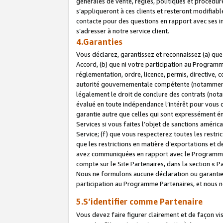
générales de vente, règles, politiques et procédure
s’appliqueront à ces clients et resteront modifiabl
contacte pour des questions en rapport avec ses in
s’adresser à notre service client.
4.Garanties
Vous déclarez, garantissez et reconnaissez (a) qu
Accord, (b) que ni votre participation au Programme
réglementation, ordre, licence, permis, directive,
autorité gouvernementale compétente (notamment le
légalement le droit de conclure des contrats (not
évalué en toute indépendance l’intérêt pour vous 
garantie autre que celles qui sont expressément én
Services si vous faites l’objet de sanctions amér
Service; (f) que vous respecterez toutes les restri
que les restrictions en matière d’exportations et d
avez communiquées en rapport avec le Programme P
compte sur le Site Partenaires, dans la section «
Nous ne formulons aucune déclaration ou garantie
participation au Programme Partenaires, et nous n
5.S’identifier comme Partenaire
Vous devez faire figurer clairement et de façon vi