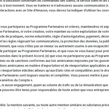
s d’utilisation concernant les commandes des clients, le service client et les
es à tout moment. Vous ne traiterez ni n'adresserez aucune communication à au
teractions avec un Site d’Amazon, vous devrez lui indiquer d’utiliser les coo
e vous participerez au Programme Partenaires et créerez, maintiendrez et ex
 Partenaires, ni votre création, votre maintien ou votre exploitation de votre
 code de pratiques, norme industrielle, règle d’autorégulation, jugement, déc
s règles régissant les communications, la protection des données, la public
amment, que vous n’êtes pas un mineur ou autrement soumis à une incapacité l
de participer au Programme Partenaires, et que vous ne vous basez pour pren
oncées dans le présent Accord, (e) que vous ne participerez pas au Programme
icaines ou de sanctions conformes aux lois américaines imposées par les gouv
ctions américaines en matière d’exportation et de réexportation applicables aux
e réexportation édictées ailleurs qu’aux Etats-Unis et compatibles avec le dr
artenaires sont toujours exactes et complètes. Vous pouvez mettre à jour 
 Paramètres du Compte ».
, ni aucun engagement, quant au volume du trafic ou de la rémunération qu
e pouvons être tenus pour responsables de toute action que vous entreprend
sible la mention suivante, ou toute autre mention similaire en substance pré