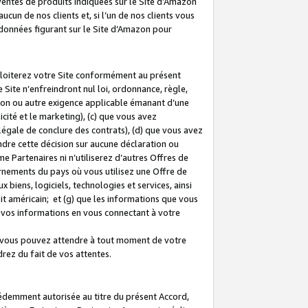
 ventes de produits indiquées sur le Site d’Amazon
cun de nos clients et, si l’un de nos clients vous
rdonnées figurant sur le Site d’Amazon pour
ploiterez votre Site conformément au présent
 Site n’enfreindront nul loi, ordonnance, règle,
ision ou autre exigence applicable émanant d’une
ité et le marketing), (c) que vous avez
égale de conclure des contrats), (d) que vous avez
dre cette décision sur aucune déclaration ou
 Partenaires ni n’utiliserez d’autres Offres de
ernements du pays où vous utilisez une Offre de
 biens, logiciels, technologies et services, ainsi
oit américain; et (g) que les informations que vous
vos informations en vous connectant à votre
e vous pouvez attendre à tout moment de votre
rez du fait de vos attentes.
cédemment autorisée au titre du présent Accord,