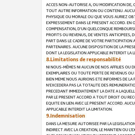
ACCES NON-AUTORISE A, OU MODIFICATION DE, 
TOUT AUTRE INFORMATION OU CONTENU. AUCUN
PHYSIQUE OU MORALE OU QUE VOUS AURIEZ OBT
EXPRESSEMENT DANS LE PRESENT ACCORD. EN 
COMPENSATION, D’UN QUELCONQUE REMBOURSE
PROFITS OU REVENUS, DE VENTES ANTICIPEES, 
PART DANS LE CADRE DE VOTRE PARTICIPATION
PARTENAIRES. AUCUNE DISPOSITION DE LA PRES
DONT LA LEGISLATION APPLICABLE INTERDIT LA L
8.Limitations de responsabilité
NI NOUS-MÊMES NI AUCUN DE NOS AFFILIES OU
EXEMPLAIRES OU TOUTE PERTE DE REVENUS OU 
BIEN MEME NOUS AURIONS ETE INFORMES DE LA 
N’EXCEDERA PAS LA TOTALITE DES REMUNERATI
PRECEDANT IMMEDIATEMENT LA DATE A LAQUELLE
PAR LE PRESENT ACCORD A TOUT DROIT OU REC
EQUITE EN LIEN AVEC LE PRESENT ACCORD. AUC
APPLICABLE INTERDIT LA LIMITATION.
9.Indemnisation
DANS LA MESURE AUTORISEE PAR LA LEGISLATI
INDIRECT AVEC LA CREATION, LE MAINTIEN OU L