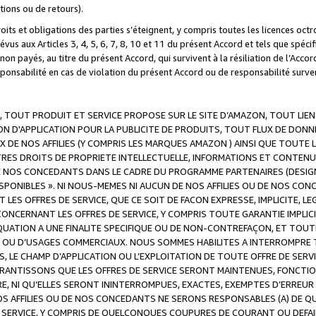
ations ou de retours).
droits et obligations des parties s’éteignent, y compris toutes les licences oc
révus aux Articles 3, 4, 5, 6, 7, 8, 10 et 11 du présent Accord et tels que sp
n payés, au titre du présent Accord, qui survivent à la résiliation de l’Accord
onsabilité en cas de violation du présent Accord ou de responsabilité survenu
, TOUT PRODUIT ET SERVICE PROPOSE SUR LE SITE D’AMAZON, TOUT LIEN
 D'APPLICATION POUR LA PUBLICITE DE PRODUITS, TOUT FLUX DE DONN
DE NOS AFFILIES (Y COMPRIS LES MARQUES AMAZON ) AINSI QUE TOUTE L
RES DROITS DE PROPRIETE INTELLECTUELLE, INFORMATIONS ET CONTENU
DE NOS CONCEDANTS DANS LE CADRE DU PROGRAMME PARTENAIRES (DESIG
E DISPONIBLES ». NI NOUS-MEMES NI AUCUN DE NOS AFFILIES OU DE NOS
LES OFFRES DE SERVICE, QUE CE SOIT DE FACON EXPRESSE, IMPLICITE, L
CERNANT LES OFFRES DE SERVICE, Y COMPRIS TOUTE GARANTIE IMPLICIT
QUATION A UNE FINALITE SPECIFIQUE OU DE NON-CONTREFAÇON, ET TOUTE
 OU D’USAGES COMMERCIAUX. NOUS SOMMES HABILITES A INTERROMPRE TO
S, LE CHAMP D’APPLICATION OU L’EXPLOITATION DE TOUTE OFFRE DE SER
ARANTISSONS QUE LES OFFRES DE SERVICE SERONT MAINTENUES, FONCTIO
ERE, NI QU’ELLES SERONT ININTERROMPUES, EXACTES, EXEMPTES D’ER
S AFFILIES OU DE NOS CONCEDANTS NE SERONS RESPONSABLES (A) DE QU
E SERVICE, Y COMPRIS DE QUELCONQUES COUPURES DE COURANT OU DEFAI