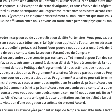
 vous autoriser à afficher le Contenu ou à utiliser celui-ci de toute autre man
ns requises. » A l’exception de cette divulgation, et sous réserve de la régle
rd ou votre participation au Programme Partenaires sans notre accord écrit
s et nous (y compris en indiquant expressément ou implicitement que nous vou
d'aucune affiliation entre nous et vous ou toute autre personne physique ou m
tre inscription ou de votre utilisation du Site Partenaires. Vous pouvez, et
 recours aux tribunaux, si la législation applicable l’autorise), en adressant 
e à laquelle le préavis est fourni. Vous pouvez nous adresser un préavis de r
ture de votre compte dans la section « Paramètres du Compte ».
, ou suspendre votre compte, par écrit avec effet immédiat pour l’un des cas
 n’avez pas, autrement, remédié, dans un délai de 7 jours à compter de la noti
tamment de toute Politique du Programme); (c) nous estimons que nous pourrio
votre participation au Programme Partenaires; (d) votre participation au Pro
ns que vous ou votre participation au Programme Partenaires pourrait ternir 
ons relatives au recouvrement des impôts dans le cadre du présent Accord ou 
s précédemment résilié le présent Accord (ou suspendu votre compte) à votre
de concert avec vous pour une quelconque raison; ou (h) nous avons mis fin a
. Afin d’éviter toute ambiguïté, et sans limitation aux fins de l’alinéa (a) qui
violation d’une obligation essentielle du présent Accord.
accumulées et impayées pendant un laps de temps raisonnable suite à ladite