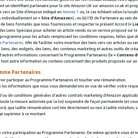
ant un identifiant partenaire pour le site Amazon UK sur amazon.co.uk et pro
ens vers un Site d’Amazon indiqué en
Annexe 1
ou, le cas échéant selon la local
s individuellement un «
Site d’Amazon
») ; ou (ii) l'ID de Partenaire au sein de
 de liens formatés que nous fournissons et respecter le présent Accord («
Li
 des Liens Spéciaux pour acheter un article vendu ou un service proposé sur l
rogramme pour les achats remplissant les conditions requises, telles que dét
 Partenaires
. Afin de faciliter votre insertion des liens vers ces articles ou
liens, des widgets, des liens, des contenus marketing et autres outils de cré
ue d’autres informations concernant le Programme Partenaires (le «
Contenu d
 tout autre information ou contenu concernant des produits proposés sur un s
amme Partenaires
oir participer au Programme Partenaires et toucher une rémunération.
les informations que nous vous demanderons en vue de vérifier votre respe
d ou de conditions générales d’autres contrats marketing d’Amazon applicable
 toute la mesure autorisée par la loi) suspendre de façon permanente (et vou
d, que ladite rémunération soit liée directement ou non à ladite violation, s
e supérieur à ce montant.
de votre participation au Programme Partenaires. De même qu’entre vous et nou