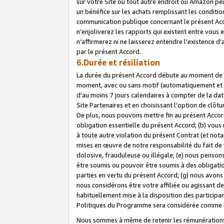
sur votre Site ou tout autre endroit où Amazon peut
un bénéfice sur les achats remplissant les conditio
communication publique concernant le présent Acco
n’enjoliverez les rapports qui existent entre vou
n’affirmerez ni ne laisserez entendre l'existence 
par le présent Accord.
6.Durée et résiliation
La durée du présent Accord débute au moment de vo
moment, avec ou sans motif (automatiquement et sans
d’au moins 7 jours calendaires à compter de la dat
Site Partenaires et en choisissant l’option de clô
De plus, nous pouvons mettre fin au présent Accord
obligation essentielle du présent Accord; (b) vous
à toute autre violation du présent Contrat (et no
mises en œuvre de notre responsabilité du fait de 
dolosive, frauduleuse ou illégale; (e) nous penso
être soumis ou pouvoir être soumis à des obligati
parties en vertu du présent Accord; (g) nous avon
nous considérons être votre affiliée ou agissant 
habituellement mise à la disposition des participants
Politiques du Programme sera considérée comme la 
Nous sommes à même de retenir les rémunérations 