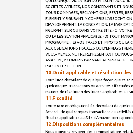
QUELCONQUE VIOLATION DU PRESENT ACCORD DE
SOCIETES AFFILIEES, NOS CONCEDANTS ET NOUS
TOUS DOMMAGES, RECLAMATIONS, PERTES, RESPO
ELEMENT Y FIGURANT, Y COMPRIS L’ASSOCIATION
DEVELOPPEMENT, LA CONCEPTION, LA FABRICATI
FIGURANT SUR OU DANS VOTRE SITE, (C) VOTRE 
OU LA LEGISLATION APPLICABLE, (D) TOUT MA
PROGRAMME), (E) VOS TAXES ET IMPOTS OU LA 
AUX OBLIGATIONS FISCALES OU D’ENREGISTREME
VOUS-MÊMES. NOTRE REPRESENTANT OU NOUS-
AMAZON , Y COMPRIS PAR MANDAT SPECIAL POUR
PRESENTE SECTION.
10.Droit applicable et résolution des 
Tout litige découlant de quelque façon que ce soi
quelconques transactions ou activités effectuées en
matière de résolution des litiges applicables au S
11.Fiscalité
Toute taxe et obligation liée découlant de quelqu
Accord), de quelconques transactions ou activités e
fiscales applicables au Site d’Amazon corresponda
12.Dispositions complémentaires
Nous pouvons envoyer des communications relatives