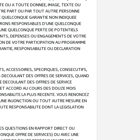
TE OU A TOUTE DONNEE, IMAGE, TEXTE OU
OTRE PART OU PAR TOUT AUTRE PERSONNE
NE QUELCONQUE GARANTIE NON INDIQUEE
 SERONS RESPONSABLES D’UNE QUELCONQUE
UNE QUELCONQUE PERTE DE POTENTIELS
EMENTS, DEPENSES OU ENGAGEMENTS DE VOTRE
ION DE VOTRE PARTICIPATION AU PROGRAMME
ARANTIE, RESPONSABILITE OU DECLARATION
, ACCESSOIRES, SPECIFIQUES, CONSECUTIFS,
S DECOULANT DES OFFRES DE SERVICES, QUAND
LE DECOULANT DES OFFRES DE SERVICE
 CET ACCORD AU COURS DES DOUZE MOIS
ONSABILITE LA PLUS RECENTE. VOUS RENONCEZ
, UNE INJONCTION OU TOUT AUTRE MESURE EN
OUTE RESPONSABILITE DONT LA LEGISLATION
LES QUESTIONS EN RAPPORT DIRECT OU
LCONQUE OFFRE DE SERVICES) OU AVEC UNE