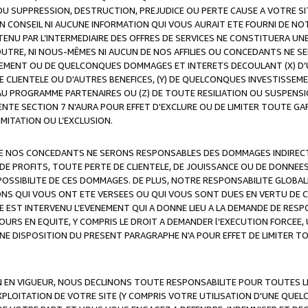
OU SUPPRESSION, DESTRUCTION, PREJUDICE OU PERTE CAUSE A VOTRE SI
 CONSEIL NI AUCUNE INFORMATION QUI VOUS AURAIT ETE FOURNI DE N
ENU PAR L’INTERMEDIAIRE DES OFFRES DE SERVICES NE CONSTITUERA U
OUTRE, NI NOUS-MÊMES NI AUCUN DE NOS AFFILIES OU CONCEDANTS NE
MENT OU DE QUELCONQUES DOMMAGES ET INTERETS DECOULANT (X) D'
DE CLIENTELE OU D'AUTRES BENEFICES, (Y) DE QUELCONQUES INVESTISS
 AU PROGRAMME PARTENAIRES OU (Z) DE TOUTE RESILIATION OU SUSPENS
ENTE SECTION 7 N'AURA POUR EFFET D'EXCLURE OU DE LIMITER TOUTE G
IMITATION OU L’EXCLUSION.
 DE NOS CONCEDANTS NE SERONS RESPONSABLES DES DOMMAGES INDIRECTS
DE PROFITS, TOUTE PERTE DE CLIENTELE, DE JOUISSANCE OU DE DONNEE
POSSIBILITE DE CES DOMMAGES. DE PLUS, NOTRE RESPONSABILITE GLOBA
ONS QUI VOUS ONT ETE VERSEES OU QUI VOUS SONT DUES EN VERTU DE
 EST INTERVENU L’EVENEMENT QUI A DONNE LIEU A LA DEMANDE DE RESP
OURS EN EQUITE, Y COMPRIS LE DROIT A DEMANDER l'EXECUTION FORCEE
UNE DISPOSITION DU PRESENT PARAGRAPHE N'A POUR EFFET DE LIMITER T
ON EN VIGUEUR, NOUS DECLINONS TOUTE RESPONSABILITE POUR TOUTES 
’EXPLOITATION DE VOTRE SITE (Y COMPRIS VOTRE UTILISATION D'UNE QUE