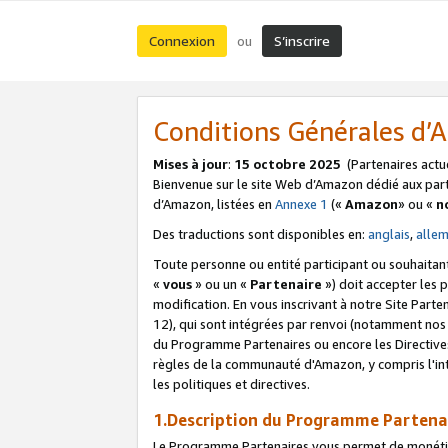
Connexion
S’inscrire
ou
Conditions Générales d
Mises à jour
:
15 octobre 2025
(Partenaires actu
Bienvenue sur le site Web d’Amazon dédié aux part
d’Amazon, listées en
Annexe 1
(«
Amazon
» ou «
n
Des traductions sont disponibles en:
anglais
,
alle
Toute personne ou entité participant ou souhaitan
«
vous
» ou un «
Partenaire
») doit accepter les
modification. En vous inscrivant à notre Site Parte
12), qui sont intégrées par renvoi (notamment no
du Programme Partenaires ou encore les Directive
règles de la communauté d'Amazon, y compris l'int
les politiques et directives.
1.Description du Programme Partena
Le Programme Partenaires vous permet de monétiser 