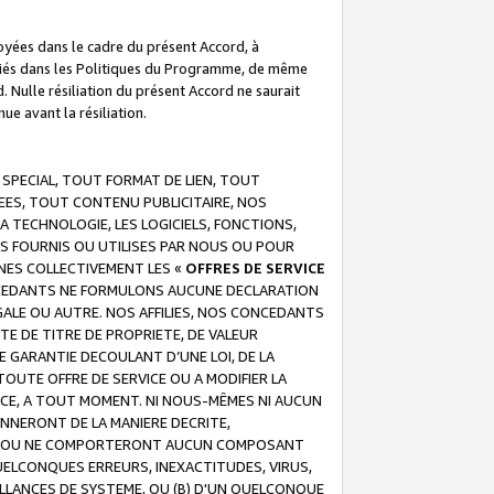
troyées dans le cadre du présent Accord, à
écifiés dans les Politiques du Programme, de même
. Nulle résiliation du présent Accord ne saurait
e avant la résiliation.
 SPECIAL, TOUT FORMAT DE LIEN, TOUT
EES, TOUT CONTENU PUBLICITAIRE, NOS
A TECHNOLOGIE, LES LOGICIELS, FONCTIONS,
S FOURNIS OU UTILISES PAR NOUS OU POUR
NES COLLECTIVEMENT LES «
OFFRES DE SERVICE
 CONCEDANTS NE FORMULONS AUCUNE DECLARATION
EGALE OU AUTRE. NOS AFFILIES, NOS CONCEDANTS
E DE TITRE DE PROPRIETE, DE VALEUR
 GARANTIE DECOULANT D’UNE LOI, DE LA
UTE OFFRE DE SERVICE OU A MODIFIER LA
VICE, A TOUT MOMENT. NI NOUS-MÊMES NI AUCUN
NNERONT DE LA MANIERE DECRITE,
REUR OU NE COMPORTERONT AUCUN COMPOSANT
ELCONQUES ERREURS, INEXACTITUDES, VIRUS,
LLANCES DE SYSTEME, OU (B) D'UN QUELCONQUE