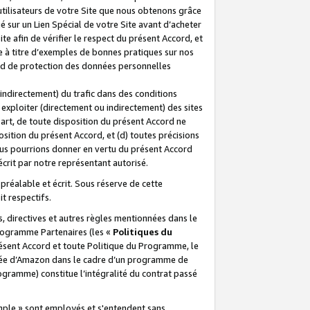
 utilisateurs de votre Site que nous obtenons grâce
é sur un Lien Spécial de votre Site avant d’acheter
te afin de vérifier le respect du présent Accord, et
te à titre d’exemples de bonnes pratiques sur nos
ord de protection des données personnelles
indirectement) du trafic dans des conditions
exploiter (directement ou indirectement) des sites
 part, de toute disposition du présent Accord ne
osition du présent Accord, et (d) toutes précisions
ous pourrions donner en vertu du présent Accord
écrit par notre représentant autorisé.
préalable et écrit. Sous réserve de cette
it respectifs.
s, directives et autres règles mentionnées dans le
programme Partenaires (les «
Politiques du
résent Accord et toute Politique du Programme, le
iliée d’Amazon dans le cadre d’un programme de
ogramme) constitue l’intégralité du contrat passé
xemple » sont employés et s'entendent sans