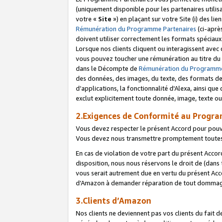
(uniquement disponible pour les partenaires utilis
votre «
Site
») en plaçant sur votre Site (i) des li
Rémunération du Programme Partenaires
(ci-aprè
doivent utiliser correctement les formats spéciaux
Lorsque nos clients cliquent ou interagissent avec
vous pouvez toucher une rémunération au titre du p
dans le Décompte de
Rémunération du Programme
des données, des images, du texte, des formats de 
d’applications, la fonctionnalité d'Alexa, ainsi q
exclut explicitement toute donnée, image, texte ou
2.Exigences de Conformité au Progr
Vous devez respecter le présent Accord pour pouv
Vous devez nous transmettre promptement toutes 
En cas de violation de votre part du présent Accor
disposition, nous nous réservons le droit de (dans
vous serait autrement due en vertu du présent Accor
d’Amazon à demander réparation de tout dommag
3.Clients d’Amazon
Nos clients ne deviennent pas vos clients du fait 