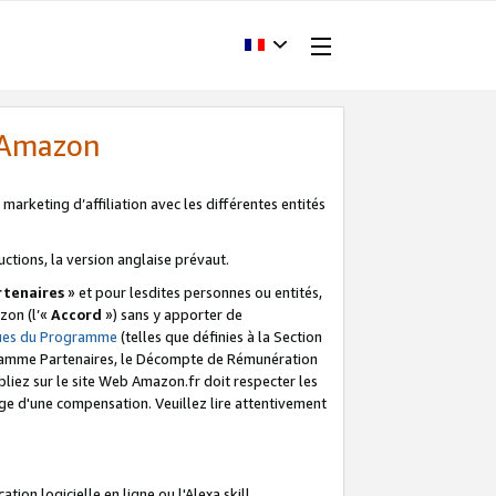
d'Amazon
marketing d’affiliation avec les différentes entités
uctions, la version anglaise prévaut.
tenaires
» et pour lesdites personnes ou entités,
zon (l’«
Accord
») sans y apporter de
ques du Programme
(telles que définies à la Section
ogramme Partenaires, le Décompte de Rémunération
iez sur le site Web Amazon.fr doit respecter les
ge d'une compensation. Veuillez lire attentivement
on logicielle en ligne ou l'Alexa skill