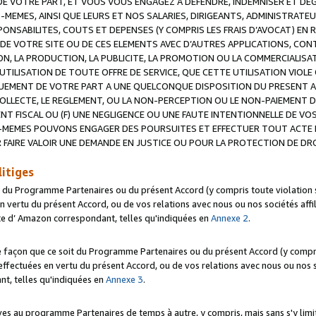
 VOTRE PART, ET VOUS VOUS ENGAGEZ A DEFENDRE, INDEMNISER ET DE
-MEMES, AINSI QUE LEURS ET NOS SALARIES, DIRIGEANTS, ADMINISTRAT
NSABILITES, COUTS ET DEPENSES (Y COMPRIS LES FRAIS D’AVOCAT) EN R
 DE VOTRE SITE OU DE CES ELEMENTS AVEC D’AUTRES APPLICATIONS, CONT
ON, LA PRODUCTION, LA PUBLICITE, LA PROMOTION OU LA COMMERCIALIS
UTILISATION DE TOUTE OFFRE DE SERVICE, QUE CETTE UTILISATION VIOL
NQUEMENT DE VOTRE PART A UNE QUELCONQUE DISPOSITION DU PRESENT 
COLLECTE, LE REGLEMENT, OU LA NON-PERCEPTION OU LE NON-PAIEMENT 
NT FISCAL OU (F) UNE NEGLIGENCE OU UNE FAUTE INTENTIONNELLE DE V
MEMES POUVONS ENGAGER DES POURSUITES ET EFFECTUER TOUT ACTE 
 FAIRE VALOIR UNE DEMANDE EN JUSTICE OU POUR LA PROTECTION DE DR
litiges
t du Programme Partenaires ou du présent Accord (y compris toute violation
 vertu du présent Accord, ou de vos relations avec nous ou nos sociétés affili
ite d’ Amazon correspondant, telles qu'indiquées en
Annexe 2
.
e façon que ce soit du Programme Partenaires ou du présent Accord (y compr
ffectuées en vertu du présent Accord, ou de vos relations avec nous ou nos soc
nt, telles qu'indiquées en
Annexe 3
.
 au programme Partenaires de temps à autre, y compris, mais sans s'y limite