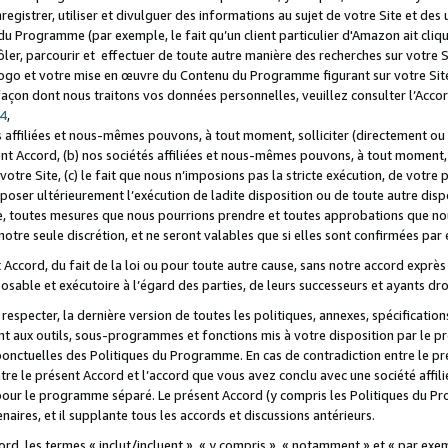
registrer, utiliser et divulguer des informations au sujet de votre Site et des
u Programme (par exemple, le fait qu’un client particulier d'Amazon ait cliqu
ôler, parcourir et effectuer de toute autre manière des recherches sur votre Si
tre logo et votre mise en œuvre du Contenu du Programme figurant sur votre Si
 façon dont nous traitons vos données personnelles, veuillez consulter l’Acc
 4
,
 affiliées et nous-mêmes pouvons, à tout moment, solliciter (directement ou 
nt Accord, (b) nos sociétés affiliées et nous-mêmes pouvons, à tout moment, 
votre Site, (c) le fait que nous n’imposions pas la stricte exécution, de votre
poser ultérieurement l’exécution de ladite disposition ou de toute autre disp
ce, toutes mesures que nous pourrions prendre et toutes approbations que n
otre seule discrétion, et ne seront valables que si elles sont confirmées par 
Accord, du fait de la loi ou pour toute autre cause, sans notre accord exprès 
posable et exécutoire à l’égard des parties, de leurs successeurs et ayants dro
especter, la dernière version de toutes les politiques, annexes, spécification
ant aux outils, sous-programmes et fonctions mis à votre disposition par le 
 ponctuelles des Politiques du Programme. En cas de contradiction entre le p
ntre le présent Accord et l’accord que vous avez conclu avec une société aff
 pour le programme séparé. Le présent Accord (y compris les Politiques du Pr
ires, et il supplante tous les accords et discussions antérieurs.
cord, les termes « inclut/incluent », « y compris », « notamment » et « par e