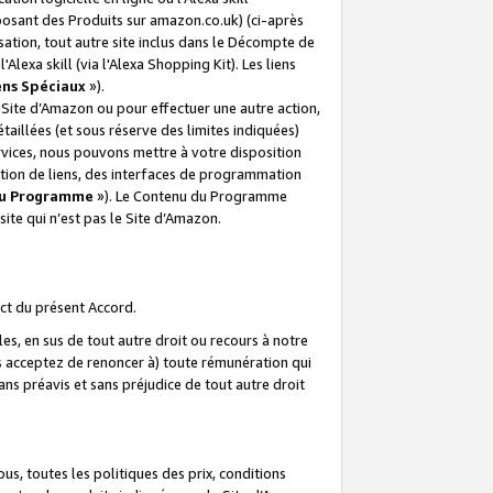
posant des Produits sur amazon.co.uk) (ci-après
isation, tout autre site inclus dans le Décompte de
 l'Alexa skill (via l'Alexa Shopping Kit). Les liens
ens Spéciaux
»).
e Site d’Amazon ou pour effectuer une autre action,
aillées (et sous réserve des limites indiquées)
 services, nous pouvons mettre à votre disposition
ation de liens, des interfaces de programmation
u Programme
»). Le Contenu du Programme
ite qui n’est pas le Site d’Amazon.
ct du présent Accord.
s, en sus de tout autre droit ou recours à notre
s acceptez de renoncer à) toute rémunération qui
ans préavis et sans préjudice de tout autre droit
s, toutes les politiques des prix, conditions