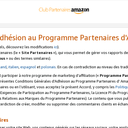
’Adhésion au Programme Partenaires 
els, découvrez les modifications
ici
).
enaires (le «
Site Partenaires
»), qui vous permet de gérer vos rapports de 
ous
» ou des termes similaires).
mand
,
italien
,
espagnol
et
polonais
. En cas de contradiction au niveau des trad
t participer à notre programme de marketing d’affiliation («
Programme Par
 présentes Conditions Générales d’Adhésion au Programme Partenaires d’ Ama
naires ou en l’utilisant, vous acceptez le présent Accord, y compris les
Politi
s Exigences de Participation au Programme Partenaires, la Licence PI du Pr
s Relatives aux Marques du Programme Partenaires). Le contenu que vous publ
erdiction de créer, modifier ou supprimer des commentaires clients en échan
ires
votre site Web, vos contenus générés sur les réseaux sociaux, votre applicati