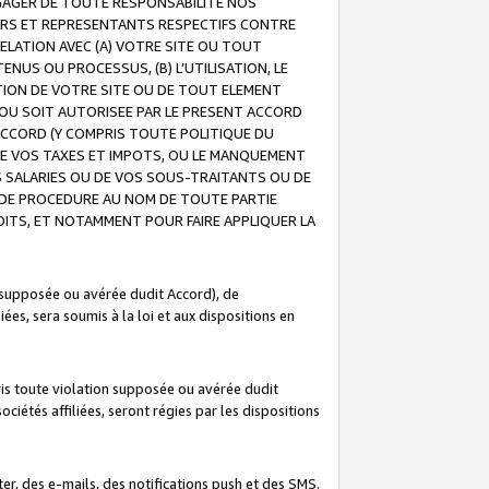
GAGER DE TOUTE RESPONSABILITE NOS
EURS ET REPRESENTANTS RESPECTIFS CONTRE
ELATION AVEC (A) VOTRE SITE OU TOUT
ENUS OU PROCESSUS, (B) L’UTILISATION, LE
ATION DE VOTRE SITE OU DE TOUT ELEMENT
E OU SOIT AUTORISEE PAR LE PRESENT ACCORD
ACCORD (Y COMPRIS TOUTE POLITIQUE DU
DE VOS TAXES ET IMPOTS, OU LE MANQUEMENT
OS SALARIES OU DE VOS SOUS-TRAITANTS OU DE
DE PROCEDURE AU NOM DE TOUTE PARTIE
OITS, ET NOTAMMENT POUR FAIRE APPLIQUER LA
 supposée ou avérée dudit Accord), de
ées, sera soumis à la loi et aux dispositions en
is toute violation supposée ou avérée dudit
iétés affiliées, seront régies par les dispositions
r, des e-mails, des notifications push et des SMS.