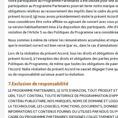
votre participation au Programme Partenaires a été utilisée pour une ac
participation au Programme Partenaires pourrait ternir notre marque ou
obligations relatives au recouvrement des impôts dans le cadre du prése
présent Accord; (g) nous avons précédemment résilié le présent Accord
nous considérons être votre affiliée ou agissant de concert avec vous 
sa version habituellement mise à la disposition des participants. Afin d’é
violation de l’Article 5 ou des Politiques du Programme sera considéré
Nous sommes à même de retenir les rémunérations accumulées et impayée
que le montant correct est bien versé (par ex., dans le cas d’annulations
Lors de la résiliation du présent Accord, tous les droits et obligations 
présent Accord, à l’exception des droits et obligations des parties prévus
Politiques du Programme, de même que toutes les obligations de paiement
l’Accord. Nulle résiliation du présent Accord ne saurait dégager l'une 
ou de responsabilité survenue avant la résiliation.
7.Exclusion de responsabilité
LE PROGRAMME PARTENAIRES, LE SITE D’AMAZON, TOUT PRODUIT ET 
LIEN, TOUT CONTENU, TOUTE INTERFACE DE PROGRAMMATION D'APP
CONTENU PUBLICITAIRE, NOS MARQUES, NOMS DE DOMAINE ET LOGOS
LA TECHNOLOGIE, LES LOGICIELS, FONCTIONS, DOCUMENTS, DONNEES
INFORMATIONS ET CONTENUS FOURNIS OU UTILISES PAR NOUS OU P
CADRE DU PROGRAMME PARTENAIRES (DESIGNES COLLECTIVEMENT LE