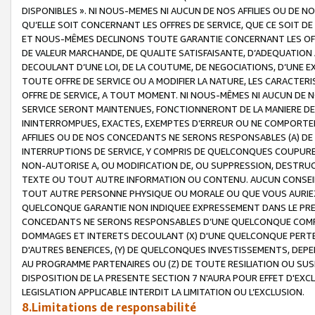
DISPONIBLES ». NI NOUS-MEMES NI AUCUN DE NOS AFFILIES OU D
QU’ELLE SOIT CONCERNANT LES OFFRES DE SERVICE, QUE CE SOIT DE
ET NOUS-MÊMES DECLINONS TOUTE GARANTIE CONCERNANT LES OFFRE
DE VALEUR MARCHANDE, DE QUALITE SATISFAISANTE, D’ADEQUATION
DECOULANT D’UNE LOI, DE LA COUTUME, DE NEGOCIATIONS, D’UNE
TOUTE OFFRE DE SERVICE OU A MODIFIER LA NATURE, LES CARACTERI
OFFRE DE SERVICE, A TOUT MOMENT. NI NOUS-MÊMES NI AUCUN DE 
SERVICE SERONT MAINTENUES, FONCTIONNERONT DE LA MANIERE DECR
ININTERROMPUES, EXACTES, EXEMPTES D’ERREUR OU NE COMPORT
AFFILIES OU DE NOS CONCEDANTS NE SERONS RESPONSABLES (A) DE
INTERRUPTIONS DE SERVICE, Y COMPRIS DE QUELCONQUES COUPURE
NON-AUTORISE A, OU MODIFICATION DE, OU SUPPRESSION, DESTRUC
TEXTE OU TOUT AUTRE INFORMATION OU CONTENU. AUCUN CONSEIL 
TOUT AUTRE PERSONNE PHYSIQUE OU MORALE OU QUE VOUS AURIEZ 
QUELCONQUE GARANTIE NON INDIQUEE EXPRESSEMENT DANS LE PRES
CONCEDANTS NE SERONS RESPONSABLES D’UNE QUELCONQUE COM
DOMMAGES ET INTERETS DECOULANT (X) D'UNE QUELCONQUE PERTE D
D'AUTRES BENEFICES, (Y) DE QUELCONQUES INVESTISSEMENTS, DEP
AU PROGRAMME PARTENAIRES OU (Z) DE TOUTE RESILIATION OU SU
DISPOSITION DE LA PRESENTE SECTION 7 N'AURA POUR EFFET D'EXC
LEGISLATION APPLICABLE INTERDIT LA LIMITATION OU L’EXCLUSION.
8.Limitations de responsabilité