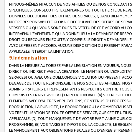
NI NOUS-MÊMES NI AUCUN DE NOS AFFILIES OU DE NOS CONCEDANT
SPECIFIQUES, CONSECUTIFS, EXEMPLAIRES OU TOUTE PERTE DE REVE
DONNEES DECOULANT DES OFFRES DE SERVICES, QUAND BIEN MEME N
NOTRE RESPONSABILITE GLOBALE DECOULANT DES OFFRES DE SERVI
VERSEES OU QUI VOUS SONT DUES EN VERTU DE CET ACCORD AU CO
INTERVENU L’EVENEMENT QUI A DONNE LIEU A LA DEMANDE DE RESP
DROIT OU RECOURS EN EQUITE, Y COMPRIS LE DROIT A DEMANDER l'
AVEC LE PRESENT ACCORD. AUCUNE DISPOSITION DU PRESENT PARAG
APPLICABLE INTERDIT LA LIMITATION.
9.Indemnisation
DANS LA MESURE AUTORISEE PAR LA LEGISLATION EN VIGUEUR, NO
DIRECT OU INDIRECT AVEC LA CREATION, LE MAINTIEN OU L’EXPLOIT
SERVICES) OU AVEC UNE QUELCONQUE VIOLATION DU PRESENT ACCO
DEGAGER DE TOUTE RESPONSABILITE NOS SOCIETES AFFILIEES, NOS 
ADMINISTRATEURS ET REPRESENTANTS RESPECTIFS CONTRE TOUS D
COMPRIS LES FRAIS D’AVOCAT) EN RELATION AVEC (A) VOTRE SITE O
ELEMENTS AVEC D’AUTRES APPLICATIONS, CONTENUS OU PROCESSUS, (
PRODUCTION, LA PUBLICITE, LA PROMOTION OU LA COMMERCIALISAT
VOTRE UTILISATION DE TOUTE OFFRE DE SERVICE, QUE CETTE UTILI
APPLICABLE, (D) TOUT MANQUEMENT DE VOTRE PART A UNE QUELCO
PROGRAMME), (E) VOS TAXES ET IMPOTS OU LA COLLECTE, LE REGLE
LE MANQUEMENT AUX OBLIGATIONS FISCALES OU D’ENREGISTREMENT 