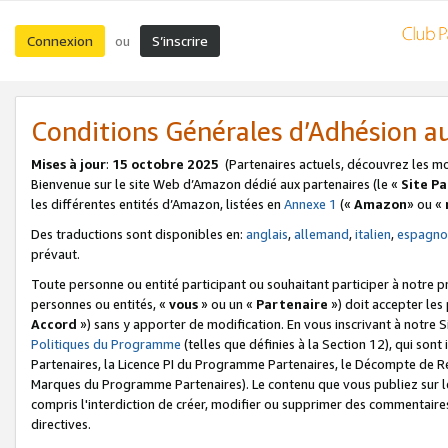
Connexion
S’inscrire
ou
Conditions Générales d’Adhésion 
Mises à jour
:
15 octobre 2025
(Partenaires actuels, découvrez les m
Bienvenue sur le site Web d’Amazon dédié aux partenaires (le «
Site P
les différentes entités d’Amazon, listées en
Annexe 1
(«
Amazon
» ou «
Des traductions sont disponibles en:
anglais
,
allemand
,
italien
,
espagno
prévaut.
Toute personne ou entité participant ou souhaitant participer à notre 
personnes ou entités, «
vous
» ou un «
Partenaire
») doit accepter le
Accord
») sans y apporter de modification. En vous inscrivant à notre Si
Politiques du Programme
(telles que définies à la Section 12), qui so
Partenaires, la Licence PI du Programme Partenaires, le Décompte de 
Marques du Programme Partenaires). Le contenu que vous publiez sur l
compris l'interdiction de créer, modifier ou supprimer des commentaires
directives.