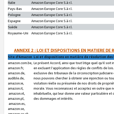
Italie
Amazon Europe Core S.à r.l.
Pays-Bas
Amazon Europe Core S.à r.l.
Pologne
Amazon Europe Core S.à r.l.
Espagne
Amazon Europe Core S.à r.l.
Suède
Amazon Europe Core S.à r.l.
Royaume-Uni
Amazon Europe Core S.à r.l.
ANNEXE 2 : LOI ET DISPOSITIONS EN MATIERE DE
Site d’Amazon
Loi et dispositions en matière de résolution des 
amazon.com.be,
Le présent Accord, ainsi que tout litige quel qu’il soi
amazon.fr,
en excluant l’application des règles de conflits de l
amazon.de,
exclusive des tribunaux de la circonscription judiciai
audible.de,
nous pouvons chercher à obtenir une injonction ou tou
amazon.ie,
violation réelle ou présumée de nos droits de proprié
amazon.it,
morale. Vous reconnaissez et acceptez en outre que n
amazon.nl,
inhabituelle, qui leur donne une valeur particulière 
amazon.pl,
des dommages et intérêts.
amazon.es,
amazon.se,
amazon.co.uk,