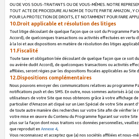
OU DE VOS SOUS-TRAITANTS OU DE VOUS-MÊMES. NOTRE REPRES
TOUT ACTE DE PROCEDURE AU NOM DE TOUTE PARTIE AMAZON , Y CO
POUR LA PROTECTION DE DROITS, ET NOTAMMENT POUR FAIRE APPL
10.Droit applicable et résolution des litiges
Tout litige découlant de quelque façon que ce soit du Programme Parte
Accord), de quelconques transactions ou activités effectuées en vertu d
à la loi et aux dispositions en matière de résolution des litiges applic
11.Fiscalité
Toute taxe et obligation liée découlant de quelque façon que ce soit 
ou avérée dudit Accord), de quelconques transactions ou activités effe
affiliées, seront régies par les dispositions fiscales applicables au Si
12.Dispositions complémentaires
Nous pouvons envoyer des communications relatives au programme Parten
notifications push et des SMS. En outre, nous sommes autorisés à (a) cont
utilisateurs de votre Site que nous obtenons grâce à votre affichage de
particulier d'Amazon ait cliqué sur un Lien Spécial de votre Site avant d
de toute autre manière des recherches sur votre Site afin de vérifier le re
votre mise en œuvre du Contenu du Programme figurant sur votre Site à
plus sur la façon dont nous traitons vos données personnelles, veuille
que reproduit en
Annexe 4
,
Vous reconnaissez et acceptez que (a) nos sociétés affiliées et nous-m