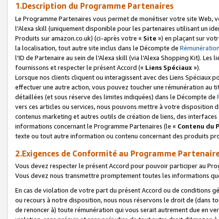
1.Description du Programme Partenaires
Le Programme Partenaires vous permet de monétiser votre site Web, vos 
l'Alexa skill (uniquement disponible pour les partenaires utilisant un 
Produits sur amazon.co.uk) (ci-après votre «
Site
») en plaçant sur votr
la localisation, tout autre site inclus dans le Décompte de
Rémunération
l'ID de Partenaire au sein de l'Alexa skill (via l'Alexa Shopping Kit). Le
fournissons et respecter le présent Accord («
Liens Spéciaux
»).
Lorsque nos clients cliquent ou interagissent avec des Liens Spéciaux p
effectuer une autre action, vous pouvez toucher une rémunération au ti
détaillées (et sous réserve des limites indiquées) dans le Décompte de
vers ces articles ou services, nous pouvons mettre à votre disposition d
contenus marketing et autres outils de création de liens, des interfaces
informations concernant le Programme Partenaires (le «
Contenu du 
texte ou tout autre information ou contenu concernant des produits prop
2.Exigences de Conformité au Programme Partenair
Vous devez respecter le présent Accord pour pouvoir participer au Pr
Vous devez nous transmettre promptement toutes les informations que
En cas de violation de votre part du présent Accord ou de conditions g
ou recours à notre disposition, nous nous réservons le droit de (dans 
de renoncer à) toute rémunération qui vous serait autrement due en ver