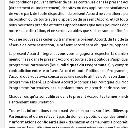
des conditions pouvant différer de celles contenues dans le présent Ac
(directement ou indirectement) des sites ou des applications similaires o
de votre part, de toute disposition du présent Accord ne constituera pa
disposition ou de toute autre disposition du présent Accord, et (d) tou
nous pourrions prendre et toutes approbations que nous pourrions donn
notre seule discrétion, et ne seront valables que si elles sont confirmée
Vous ne pouvez pas céder ou transférer le présent Accord, du fait de la 
réserve de cette restriction, le présent Accord sera obligatoire, opposab
Le présent Accord intègre, et vous vous engagez à respecter, la dernière 
mentionnées dans le présent Accord et toute autre politique s’appliqua
programme Partenaires (les «
Politiques du Programme
»), y compri
contradiction entre le présent Accord et toute Politique du Programme, 
l’accord que vous avez conclu avec une société affiliée d’Amazon dans 
programme séparé. Le présent Accord (y compris les Politiques du Progr
Programme Partenaires, et il supplante tous les accords et discussions 
Chaque fois qu’ils sont utilisés dans le présent Accord, les termes « in
s'entendent sans limitation.
Toutes les informations concernant Amazon ou ses sociétés affiliées 
Partenaires et qui ne relèvent pas du domaine public, ou qui devraient
«
Informations confidentielles
» d’Amazon et demeurent la propriété 
mesure où leur utilisation est raisonnablement nécessaire pour l'appli