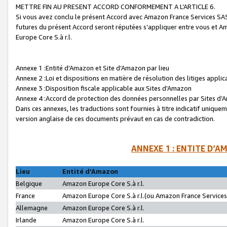
METTRE FIN AU PRESENT ACCORD CONFORMEMENT A L’ARTICLE 6.
Si vous avez conclu le présent Accord avec Amazon France Services SAS 
futures du présent Accord seront réputées s’appliquer entre vous et 
Europe Core S.à r.l.
Annexe 1 :Entité d’Amazon et Site d’Amazon par lieu
Annexe 2 :Loi et dispositions en matière de résolution des litiges appli
Annexe 3 :Disposition fiscale applicable aux Sites d’Amazon
Annexe 4 :Accord de protection des données personnelles par Sites d
Dans ces annexes, les traductions sont fournies à titre indicatif uniquem
version anglaise de ces documents prévaut en cas de contradiction.
ANNEXE 1 : ENTITE D’A
Lieu
Entité d’Amazon
Belgique
Amazon Europe Core S.à r.l.
France
Amazon Europe Core S.à r.l.(ou Amazon France Services 
Allemagne
Amazon Europe Core S.à r.l.
Irlande
Amazon Europe Core S.à r.l.