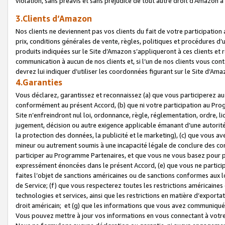
violation, sans préavis et sans préjudice de tout autre droit d’Amazo
3.Clients d’Amazon
Nos clients ne deviennent pas vos clients du fait de votre participati
prix, conditions générales de vente, règles, politiques et procédures d’u
produits indiquées sur le Site d’Amazon s’appliqueront à ces clients et
communication à aucun de nos clients et, si l’un de nos clients vous co
devrez lui indiquer d’utiliser les coordonnées figurant sur le Site d’Ama
4.Garanties
Vous déclarez, garantissez et reconnaissez (a) que vous participerez a
conformément au présent Accord, (b) que ni votre participation au Prog
Site n’enfreindront nul loi, ordonnance, règle, réglementation, ordre, li
jugement, décision ou autre exigence applicable émanant d’une autori
la protection des données, la publicité et le marketing), (c) que vous 
mineur ou autrement soumis à une incapacité légale de conclure des con
participer au Programme Partenaires, et que vous ne vous basez pour pr
expressément énoncées dans le présent Accord, (e) que vous ne particip
faites l’objet de sanctions américaines ou de sanctions conformes aux 
de Service; (f) que vous respecterez toutes les restrictions américaines
technologies et services, ainsi que les restrictions en matière d’exporta
droit américain; et (g) que les informations que vous avez communiqué
Vous pouvez mettre à jour vos informations en vous connectant à votre