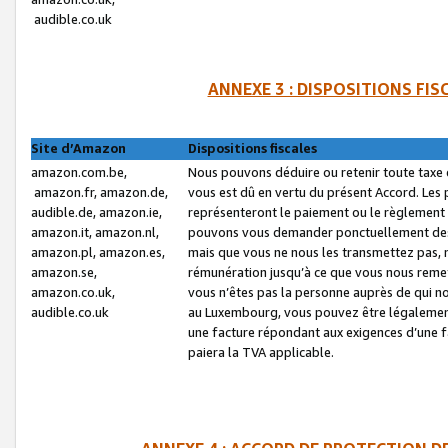
audible.co.uk
ANNEXE 3 : DISPOSITIONS FI
Site d’Amazon
Dispositions fiscales
amazon.com.be,
Nous pouvons déduire ou retenir toute taxe 
amazon.fr, amazon.de,
vous est dû en vertu du présent Accord. Les 
audible.de, amazon.ie,
représenteront le paiement ou le règlement 
amazon.it, amazon.nl,
pouvons vous demander ponctuellement des r
amazon.pl, amazon.es,
mais que vous ne nous les transmettez pas, n
amazon.se,
rémunération jusqu’à ce que vous nous reme
amazon.co.uk,
vous n’êtes pas la personne auprès de qui no
audible.co.uk
au Luxembourg, vous pouvez être légalement 
une facture répondant aux exigences d’une 
paiera la TVA applicable.