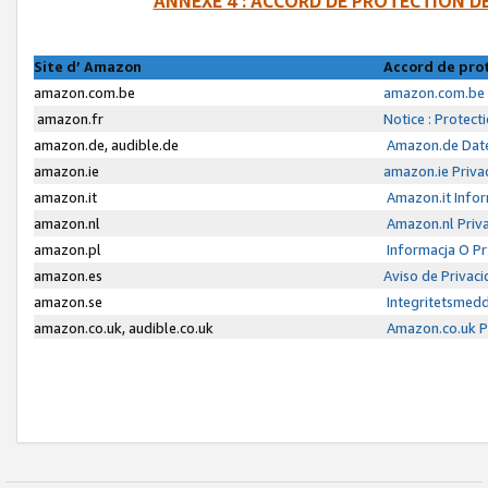
ANNEXE 4 : ACCORD DE PROTECTION 
Site d’ Amazon
Accord de pro
amazon.com.be
amazon.com.be 
amazon.fr
Notice : Protect
amazon.de, audible.de
Amazon.de Date
amazon.ie
amazon.ie Priva
amazon.it
Amazon.it Infor
amazon.nl
Amazon.nl Priva
amazon.pl
Informacja O P
amazon.es
Aviso de Privac
amazon.se
Integritetsmed
amazon.co.uk, audible.co.uk
Amazon.co.uk Pr