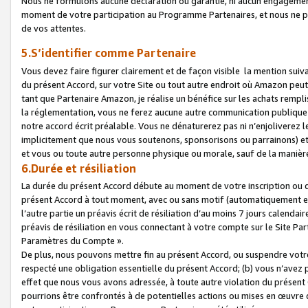
Nous ne formulons aucune déclaration ou garantie, ni aucun engagemen
moment de votre participation au Programme Partenaires, et nous ne p
de vos attentes.
5.S’identifier comme Partenaire
Vous devez faire figurer clairement et de façon visible la mention sui
du présent Accord, sur votre Site ou tout autre endroit où Amazon peut vo
tant que Partenaire Amazon, je réalise un bénéfice sur les achats remplis
la réglementation, vous ne ferez aucune autre communication publique
notre accord écrit préalable. Vous ne dénaturerez pas ni n’enjoliverez 
implicitement que nous vous soutenons, sponsorisons ou parrainons) et v
et vous ou toute autre personne physique ou morale, sauf de la manièr
6.Durée et résiliation
La durée du présent Accord débute au moment de votre inscription ou de
présent Accord à tout moment, avec ou sans motif (automatiquement et sa
l’autre partie un préavis écrit de résiliation d’au moins 7 jours calenda
préavis de résiliation en vous connectant à votre compte sur le Site Par
Paramètres du Compte ».
De plus, nous pouvons mettre fin au présent Accord, ou suspendre votre 
respecté une obligation essentielle du présent Accord; (b) vous n’avez p
effet que nous vous avons adressée, à toute autre violation du présen
pourrions être confrontés à de potentielles actions ou mises en œuvre 