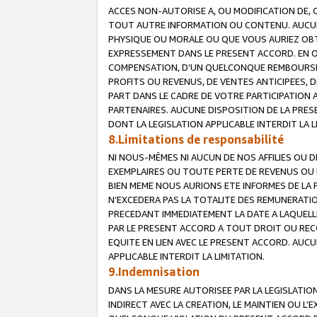
ACCES NON-AUTORISE A, OU MODIFICATION DE, 
TOUT AUTRE INFORMATION OU CONTENU. AUCUN
PHYSIQUE OU MORALE OU QUE VOUS AURIEZ OBT
EXPRESSEMENT DANS LE PRESENT ACCORD. EN 
COMPENSATION, D’UN QUELCONQUE REMBOURSE
PROFITS OU REVENUS, DE VENTES ANTICIPEES, 
PART DANS LE CADRE DE VOTRE PARTICIPATION
PARTENAIRES. AUCUNE DISPOSITION DE LA PRES
DONT LA LEGISLATION APPLICABLE INTERDIT LA L
8.Limitations de responsabilité
NI NOUS-MÊMES NI AUCUN DE NOS AFFILIES OU
EXEMPLAIRES OU TOUTE PERTE DE REVENUS OU 
BIEN MEME NOUS AURIONS ETE INFORMES DE LA 
N’EXCEDERA PAS LA TOTALITE DES REMUNERATI
PRECEDANT IMMEDIATEMENT LA DATE A LAQUELLE
PAR LE PRESENT ACCORD A TOUT DROIT OU REC
EQUITE EN LIEN AVEC LE PRESENT ACCORD. AUC
APPLICABLE INTERDIT LA LIMITATION.
9.Indemnisation
DANS LA MESURE AUTORISEE PAR LA LEGISLATI
INDIRECT AVEC LA CREATION, LE MAINTIEN OU L