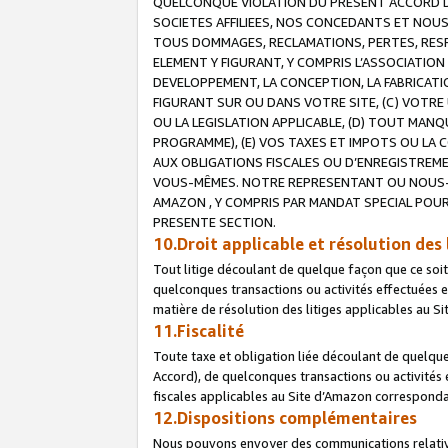
QUELCONQUE VIOLATION DU PRESENT ACCORD DE
SOCIETES AFFILIEES, NOS CONCEDANTS ET NOUS
TOUS DOMMAGES, RECLAMATIONS, PERTES, RESPO
ELEMENT Y FIGURANT, Y COMPRIS L’ASSOCIATION
DEVELOPPEMENT, LA CONCEPTION, LA FABRICATI
FIGURANT SUR OU DANS VOTRE SITE, (C) VOTRE 
OU LA LEGISLATION APPLICABLE, (D) TOUT MA
PROGRAMME), (E) VOS TAXES ET IMPOTS OU LA 
AUX OBLIGATIONS FISCALES OU D’ENREGISTREME
VOUS-MÊMES. NOTRE REPRESENTANT OU NOUS-
AMAZON , Y COMPRIS PAR MANDAT SPECIAL POUR
PRESENTE SECTION.
10.Droit applicable et résolution des 
Tout litige découlant de quelque façon que ce soi
quelconques transactions ou activités effectuées en
matière de résolution des litiges applicables au S
11.Fiscalité
Toute taxe et obligation liée découlant de quelqu
Accord), de quelconques transactions ou activités e
fiscales applicables au Site d’Amazon corresponda
12.Dispositions complémentaires
Nous pouvons envoyer des communications relatives