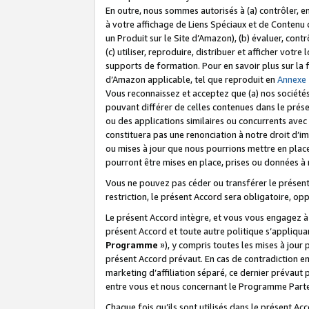
En outre, nous sommes autorisés à (a) contrôler, en
à votre affichage de Liens Spéciaux et de Contenu d
un Produit sur le Site d’Amazon), (b) évaluer, contr
(c) utiliser, reproduire, distribuer et afficher vo
supports de formation. Pour en savoir plus sur la
d’Amazon applicable, tel que reproduit en
Annexe
Vous reconnaissez et acceptez que (a) nos sociétés
pouvant différer de celles contenues dans le prése
ou des applications similaires ou concurrents avec 
constituera pas une renonciation à notre droit d’im
ou mises à jour que nous pourrions mettre en pla
pourront être mises en place, prises ou données à n
Vous ne pouvez pas céder ou transférer le présent 
restriction, le présent Accord sera obligatoire, op
Le présent Accord intègre, et vous vous engagez à r
présent Accord et toute autre politique s’appliqu
Programme
»), y compris toutes les mises à jour
présent Accord prévaut. En cas de contradiction e
marketing d’affiliation séparé, ce dernier prévaut
entre vous et nous concernant le Programme Partena
Chaque fois qu’ils sont utilisés dans le présent Ac