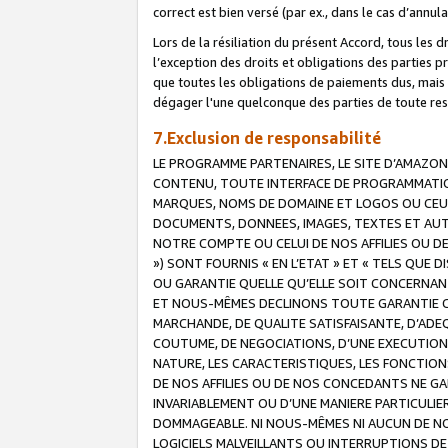
correct est bien versé (par ex., dans le cas d’annul
Lors de la résiliation du présent Accord, tous les 
l’exception des droits et obligations des parties p
que toutes les obligations de paiements dus, mais no
dégager l'une quelconque des parties de toute resp
7.Exclusion de responsabilité
LE PROGRAMME PARTENAIRES, LE SITE D’AMAZON
CONTENU, TOUTE INTERFACE DE PROGRAMMATION
MARQUES, NOMS DE DOMAINE ET LOGOS OU CEUX 
DOCUMENTS, DONNEES, IMAGES, TEXTES ET AUT
NOTRE COMPTE OU CELUI DE NOS AFFILIES OU 
») SONT FOURNIS « EN L’ETAT » ET « TELS QU
OU GARANTIE QUELLE QU’ELLE SOIT CONCERNANT 
ET NOUS-MÊMES DECLINONS TOUTE GARANTIE CON
MARCHANDE, DE QUALITE SATISFAISANTE, D’ADE
COUTUME, DE NEGOCIATIONS, D’UNE EXECUTION
NATURE, LES CARACTERISTIQUES, LES FONCTION
DE NOS AFFILIES OU DE NOS CONCEDANTS NE G
INVARIABLEMENT OU D’UNE MANIERE PARTICULI
DOMMAGEABLE. NI NOUS-MÊMES NI AUCUN DE NO
LOGICIELS MALVEILLANTS OU INTERRUPTIONS D