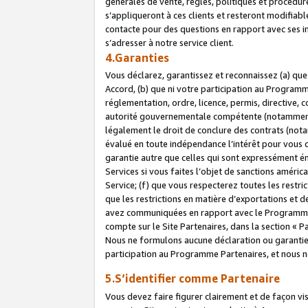
générales de vente, règles, politiques et procédure
s’appliqueront à ces clients et resteront modifiabl
contacte pour des questions en rapport avec ses in
s’adresser à notre service client.
4.Garanties
Vous déclarez, garantissez et reconnaissez (a) qu
Accord, (b) que ni votre participation au Programme
réglementation, ordre, licence, permis, directive,
autorité gouvernementale compétente (notamment le
légalement le droit de conclure des contrats (not
évalué en toute indépendance l’intérêt pour vous 
garantie autre que celles qui sont expressément én
Services si vous faites l’objet de sanctions amér
Service; (f) que vous respecterez toutes les restri
que les restrictions en matière d’exportations et d
avez communiquées en rapport avec le Programme P
compte sur le Site Partenaires, dans la section «
Nous ne formulons aucune déclaration ou garantie
participation au Programme Partenaires, et nous n
5.S’identifier comme Partenaire
Vous devez faire figurer clairement et de façon vi