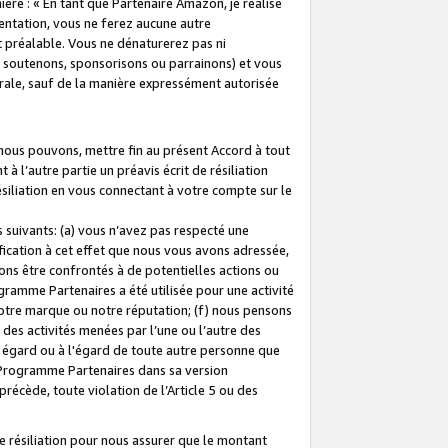
ière : « En tant que Partenaire Amazon, je réalise
mentation, vous ne ferez aucune autre
 préalable. Vous ne dénaturerez pas ni
s soutenons, sponsorisons ou parrainons) et vous
orale, sauf de la manière expressément autorisée
 nous pouvons, mettre fin au présent Accord à tout
à l’autre partie un préavis écrit de résiliation
ésiliation en vous connectant à votre compte sur le
 suivants: (a) vous n’avez pas respecté une
fication à cet effet que nous vous avons adressée,
ns être confrontés à de potentielles actions ou
gramme Partenaires a été utilisée pour une activité
notre marque ou notre réputation; (f) nous pensons
des activités menées par l’une ou l’autre des
 égard ou à l'égard de toute autre personne que
u Programme Partenaires dans sa version
 précède, toute violation de l’Article 5 ou des
 résiliation pour nous assurer que le montant