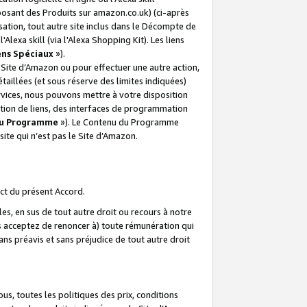
posant des Produits sur amazon.co.uk) (ci-après
isation, tout autre site inclus dans le Décompte de
 l'Alexa skill (via l'Alexa Shopping Kit). Les liens
ens Spéciaux
»).
e Site d’Amazon ou pour effectuer une autre action,
aillées (et sous réserve des limites indiquées)
 services, nous pouvons mettre à votre disposition
ation de liens, des interfaces de programmation
u Programme
»). Le Contenu du Programme
ite qui n’est pas le Site d’Amazon.
ct du présent Accord.
s, en sus de tout autre droit ou recours à notre
s acceptez de renoncer à) toute rémunération qui
ans préavis et sans préjudice de tout autre droit
s, toutes les politiques des prix, conditions