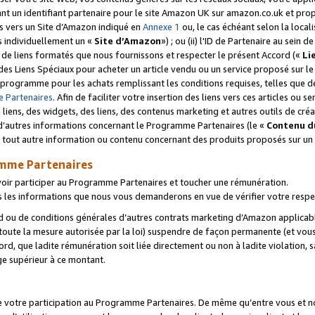
ant un identifiant partenaire pour le site Amazon UK sur amazon.co.uk et pro
ens vers un Site d’Amazon indiqué en
Annexe 1
ou, le cas échéant selon la local
s individuellement un «
Site d’Amazon
») ; ou (ii) l'ID de Partenaire au sein de
 de liens formatés que nous fournissons et respecter le présent Accord («
Li
 des Liens Spéciaux pour acheter un article vendu ou un service proposé sur l
rogramme pour les achats remplissant les conditions requises, telles que dét
 Partenaires
. Afin de faciliter votre insertion des liens vers ces articles ou
liens, des widgets, des liens, des contenus marketing et autres outils de cré
ue d’autres informations concernant le Programme Partenaires (le «
Contenu d
 tout autre information ou contenu concernant des produits proposés sur un s
amme Partenaires
oir participer au Programme Partenaires et toucher une rémunération.
les informations que nous vous demanderons en vue de vérifier votre respe
d ou de conditions générales d’autres contrats marketing d’Amazon applicable
 toute la mesure autorisée par la loi) suspendre de façon permanente (et vou
d, que ladite rémunération soit liée directement ou non à ladite violation, s
e supérieur à ce montant.
de votre participation au Programme Partenaires. De même qu’entre vous et nou