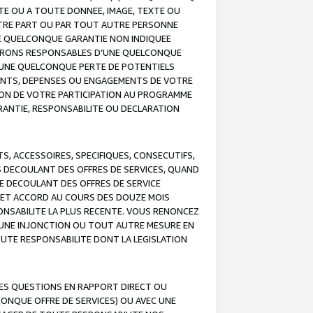
TE OU A TOUTE DONNEE, IMAGE, TEXTE OU
OTRE PART OU PAR TOUT AUTRE PERSONNE
NE QUELCONQUE GARANTIE NON INDIQUEE
 SERONS RESPONSABLES D’UNE QUELCONQUE
UNE QUELCONQUE PERTE DE POTENTIELS
EMENTS, DEPENSES OU ENGAGEMENTS DE VOTRE
ION DE VOTRE PARTICIPATION AU PROGRAMME
ARANTIE, RESPONSABILITE OU DECLARATION
, ACCESSOIRES, SPECIFIQUES, CONSECUTIFS,
S DECOULANT DES OFFRES DE SERVICES, QUAND
LE DECOULANT DES OFFRES DE SERVICE
 CET ACCORD AU COURS DES DOUZE MOIS
ONSABILITE LA PLUS RECENTE. VOUS RENONCEZ
, UNE INJONCTION OU TOUT AUTRE MESURE EN
OUTE RESPONSABILITE DONT LA LEGISLATION
LES QUESTIONS EN RAPPORT DIRECT OU
LCONQUE OFFRE DE SERVICES) OU AVEC UNE