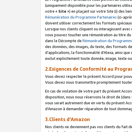
(uniquement disponible pour les partenaires utilis
votre «
Site
») en plaçant sur votre Site (i) des li
Rémunération du Programme Partenaires
(ci-aprè
doivent utiliser correctement les formats spéciaux
Lorsque nos clients cliquent ou interagissent avec
vous pouvez toucher une rémunération au titre du p
dans le Décompte de
Rémunération du Programme
des données, des images, du texte, des formats de 
d’applications, la fonctionnalité d'Alexa, ainsi q
exclut explicitement toute donnée, image, texte ou
2.Exigences de Conformité au Progr
Vous devez respecter le présent Accord pour pouv
Vous devez nous transmettre promptement toutes 
En cas de violation de votre part du présent Accor
disposition, nous nous réservons le droit de (dans
vous serait autrement due en vertu du présent Accor
d’Amazon à demander réparation de tout dommag
3.Clients d’Amazon
Nos clients ne deviennent pas vos clients du fait 