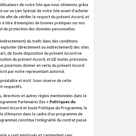
 utilisateurs de votre Site que nous obtenons grâce
é sur un Lien Spécial de votre Site avant d’acheter
te afin de vérifier le respect du présent Accord, et
te à titre d’exemples de bonnes pratiques sur nos
ord de protection des données personnelles
indirectement) du trafic dans des conditions
exploiter (directement ou indirectement) des sites
 part, de toute disposition du présent Accord ne
osition du présent Accord, et (d) toutes précisions
ous pourrions donner en vertu du présent Accord
écrit par notre représentant autorisé.
préalable et écrit. Sous réserve de cette
it respectifs.
s, directives et autres règles mentionnées dans le
programme Partenaires (les «
Politiques du
résent Accord et toute Politique du Programme, le
iliée d’Amazon dans le cadre d’un programme de
ogramme) constitue l’intégralité du contrat passé
xemple » sont employés et s'entendent sans