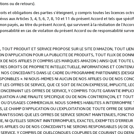
ations ou de retours).
droits et obligations des parties s’éteignent, y compris toutes les licences oc
révus aux Articles 3, 4, 5, 6, 7, 8, 10 et 11 du présent Accord et tels que sp
n payés, au titre du présent Accord, qui survivent à la résiliation de l’Accord
onsabilité en cas de violation du présent Accord ou de responsabilité survenu
, TOUT PRODUIT ET SERVICE PROPOSE SUR LE SITE D’AMAZON, TOUT LIEN
 D'APPLICATION POUR LA PUBLICITE DE PRODUITS, TOUT FLUX DE DONN
DE NOS AFFILIES (Y COMPRIS LES MARQUES AMAZON ) AINSI QUE TOUTE L
RES DROITS DE PROPRIETE INTELLECTUELLE, INFORMATIONS ET CONTENU
DE NOS CONCEDANTS DANS LE CADRE DU PROGRAMME PARTENAIRES (DESIG
E DISPONIBLES ». NI NOUS-MEMES NI AUCUN DE NOS AFFILIES OU DE NOS
LES OFFRES DE SERVICE, QUE CE SOIT DE FACON EXPRESSE, IMPLICITE, L
CERNANT LES OFFRES DE SERVICE, Y COMPRIS TOUTE GARANTIE IMPLICIT
QUATION A UNE FINALITE SPECIFIQUE OU DE NON-CONTREFAÇON, ET TOUTE
 OU D’USAGES COMMERCIAUX. NOUS SOMMES HABILITES A INTERROMPRE TO
S, LE CHAMP D’APPLICATION OU L’EXPLOITATION DE TOUTE OFFRE DE SER
ARANTISSONS QUE LES OFFRES DE SERVICE SERONT MAINTENUES, FONCTIO
ERE, NI QU’ELLES SERONT ININTERROMPUES, EXACTES, EXEMPTES D’ER
S AFFILIES OU DE NOS CONCEDANTS NE SERONS RESPONSABLES (A) DE QU
E SERVICE, Y COMPRIS DE QUELCONQUES COUPURES DE COURANT OU DEFAI