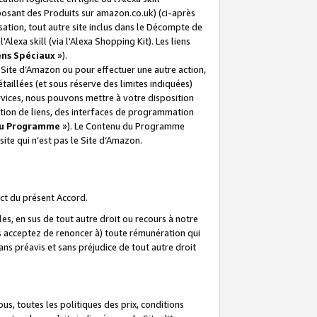
posant des Produits sur amazon.co.uk) (ci-après
isation, tout autre site inclus dans le Décompte de
 l'Alexa skill (via l'Alexa Shopping Kit). Les liens
ens Spéciaux
»).
e Site d’Amazon ou pour effectuer une autre action,
aillées (et sous réserve des limites indiquées)
 services, nous pouvons mettre à votre disposition
ation de liens, des interfaces de programmation
u Programme
»). Le Contenu du Programme
ite qui n’est pas le Site d’Amazon.
ct du présent Accord.
s, en sus de tout autre droit ou recours à notre
s acceptez de renoncer à) toute rémunération qui
ans préavis et sans préjudice de tout autre droit
s, toutes les politiques des prix, conditions