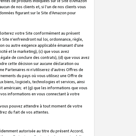
 ventes de produits indiquées sur le Site d’Amazon
cun de nos clients et, si l’un de nos clients vous
rdonnées figurant sur le Site d’Amazon pour
ploiterez votre Site conformément au présent
 Site n’enfreindront nul loi, ordonnance, règle,
ision ou autre exigence applicable émanant d’une
ité et le marketing), (c) que vous avez
égale de conclure des contrats), (d) que vous avez
dre cette décision sur aucune déclaration ou
 Partenaires ni n’utiliserez d’autres Offres de
ernements du pays où vous utilisez une Offre de
 biens, logiciels, technologies et services, ainsi
oit américain; et (g) que les informations que vous
vos informations en vous connectant à votre
e vous pouvez attendre à tout moment de votre
rez du fait de vos attentes.
cédemment autorisée au titre du présent Accord,