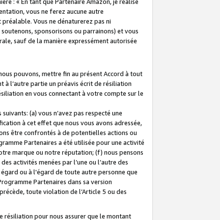
ière : « En tant que Partenaire Amazon, je réalise
mentation, vous ne ferez aucune autre
 préalable. Vous ne dénaturerez pas ni
s soutenons, sponsorisons ou parrainons) et vous
orale, sauf de la manière expressément autorisée
 nous pouvons, mettre fin au présent Accord à tout
à l’autre partie un préavis écrit de résiliation
ésiliation en vous connectant à votre compte sur le
 suivants: (a) vous n’avez pas respecté une
fication à cet effet que nous vous avons adressée,
ns être confrontés à de potentielles actions ou
gramme Partenaires a été utilisée pour une activité
notre marque ou notre réputation; (f) nous pensons
des activités menées par l’une ou l’autre des
 égard ou à l'égard de toute autre personne que
u Programme Partenaires dans sa version
 précède, toute violation de l’Article 5 ou des
 résiliation pour nous assurer que le montant