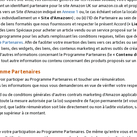
ant un identifiant partenaire pour le site Amazon UK sur amazon.co.uk et pro
ens vers un Site d’Amazon indiqué en
Annexe 1
ou, le cas échéant selon la local
s individuellement un «
Site d’Amazon
») ; ou (ii) l'ID de Partenaire au sein de
 de liens formatés que nous fournissons et respecter le présent Accord («
Li
 des Liens Spéciaux pour acheter un article vendu ou un service proposé sur l
rogramme pour les achats remplissant les conditions requises, telles que dét
 Partenaires
. Afin de faciliter votre insertion des liens vers ces articles ou
liens, des widgets, des liens, des contenus marketing et autres outils de cré
ue d’autres informations concernant le Programme Partenaires (le «
Contenu d
 tout autre information ou contenu concernant des produits proposés sur un s
amme Partenaires
oir participer au Programme Partenaires et toucher une rémunération.
les informations que nous vous demanderons en vue de vérifier votre respe
d ou de conditions générales d’autres contrats marketing d’Amazon applicable
 toute la mesure autorisée par la loi) suspendre de façon permanente (et vou
d, que ladite rémunération soit liée directement ou non à ladite violation, s
e supérieur à ce montant.
de votre participation au Programme Partenaires. De même qu’entre vous et nou