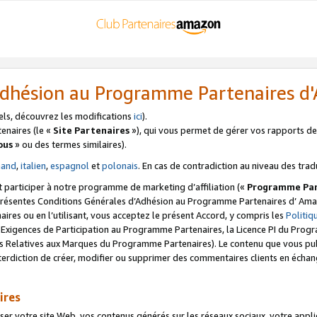
’Adhésion au Programme Partenaires 
els, découvrez les modifications
ici
).
enaires (le «
Site Partenaires
»), qui vous permet de gérer vos rapports de 
ous
» ou des termes similaires).
mand
,
italien
,
espagnol
et
polonais
. En cas de contradiction au niveau des trad
t participer à notre programme de marketing d’affiliation («
Programme Par
 présentes Conditions Générales d’Adhésion au Programme Partenaires d’ Ama
naires ou en l’utilisant, vous acceptez le présent Accord, y compris les
Politi
s Exigences de Participation au Programme Partenaires, la Licence PI du Pr
s Relatives aux Marques du Programme Partenaires). Le contenu que vous publ
erdiction de créer, modifier ou supprimer des commentaires clients en échan
ires
votre site Web, vos contenus générés sur les réseaux sociaux, votre applicati