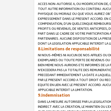
ACCES NON-AUTORISE A, OU MODIFICATION DE, 
TOUT AUTRE INFORMATION OU CONTENU. AUCUN
PHYSIQUE OU MORALE OU QUE VOUS AURIEZ OBT
EXPRESSEMENT DANS LE PRESENT ACCORD. EN 
COMPENSATION, D’UN QUELCONQUE REMBOURSE
PROFITS OU REVENUS, DE VENTES ANTICIPEES, 
PART DANS LE CADRE DE VOTRE PARTICIPATION
PARTENAIRES. AUCUNE DISPOSITION DE LA PRES
DONT LA LEGISLATION APPLICABLE INTERDIT LA L
8.Limitations de responsabilité
NI NOUS-MÊMES NI AUCUN DE NOS AFFILIES OU
EXEMPLAIRES OU TOUTE PERTE DE REVENUS OU 
BIEN MEME NOUS AURIONS ETE INFORMES DE LA 
N’EXCEDERA PAS LA TOTALITE DES REMUNERATI
PRECEDANT IMMEDIATEMENT LA DATE A LAQUELLE
PAR LE PRESENT ACCORD A TOUT DROIT OU REC
EQUITE EN LIEN AVEC LE PRESENT ACCORD. AUC
APPLICABLE INTERDIT LA LIMITATION.
9.Indemnisation
DANS LA MESURE AUTORISEE PAR LA LEGISLATI
INDIRECT AVEC LA CREATION, LE MAINTIEN OU L