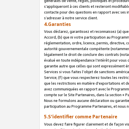
générales de vente, règles, politiques et procédure
s’appliqueront à ces clients et resteront modifiabl
contacte pour des questions en rapport avec ses in
s’adresser à notre service client.
4.Garanties
Vous déclarez, garantissez et reconnaissez (a) qu
Accord, (b) que ni votre participation au Programme
réglementation, ordre, licence, permis, directive,
autorité gouvernementale compétente (notamment le
légalement le droit de conclure des contrats (not
évalué en toute indépendance l’intérêt pour vous 
garantie autre que celles qui sont expressément én
Services si vous faites l’objet de sanctions amér
Service; (f) que vous respecterez toutes les restri
que les restrictions en matière d’exportations et d
avez communiquées en rapport avec le Programme P
compte sur le Site Partenaires, dans la section «
Nous ne formulons aucune déclaration ou garantie
participation au Programme Partenaires, et nous n
5.S’identifier comme Partenaire
Vous devez faire figurer clairement et de façon vi