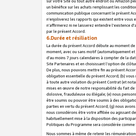
sur votre Site ou tout autre endroit où Amazon peut
un bénéfice sur les achats remplissant les conditio
communication publique concernant le présent Acco
n’enjoliverez les rapports qui existent entre vou
n’affirmerez ni ne laisserez entendre l'existence 
par le présent Accord.
6.Durée et résiliation
La durée du présent Accord débute au moment de vo
moment, avec ou sans motif (automatiquement et sans
d’au moins 7 jours calendaires à compter de la dat
Site Partenaires et en choisissant l’option de clô
De plus, nous pouvons mettre fin au présent Accord
obligation essentielle du présent Accord; (b) vous
à toute autre violation du présent Contrat (et no
mises en œuvre de notre responsabilité du fait de 
dolosive, frauduleuse ou illégale; (e) nous penso
être soumis ou pouvoir être soumis à des obligati
parties en vertu du présent Accord; (g) nous avon
nous considérons être votre affiliée ou agissant 
habituellement mise à la disposition des participants
Politiques du Programme sera considérée comme la 
Nous sommes à même de retenir les rémunérations 