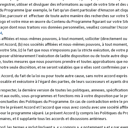
registrer, utiliser et divulguer des informations au sujet de votre Site et des
u Programme (par exemple, le fait qu’un client particulier d'Amazon ait cliqu
ôler, parcourir et effectuer de toute autre manière des recherches sur votre Si
tre logo et votre mise en œuvre du Contenu du Programme figurant sur votre Si
 façon dont nous traitons vos données personnelles, veuillez consulter l’Acc
 4
,
 affiliées et nous-mêmes pouvons, à tout moment, solliciter (directement ou 
nt Accord, (b) nos sociétés affiliées et nous-mêmes pouvons, à tout moment, 
votre Site, (c) le fait que nous n’imposions pas la stricte exécution, de votre
poser ultérieurement l’exécution de ladite disposition ou de toute autre disp
ce, toutes mesures que nous pourrions prendre et toutes approbations que n
otre seule discrétion, et ne seront valables que si elles sont confirmées par 
Accord, du fait de la loi ou pour toute autre cause, sans notre accord exprès 
posable et exécutoire à l’égard des parties, de leurs successeurs et ayants dro
especter, la dernière version de toutes les politiques, annexes, spécification
ant aux outils, sous-programmes et fonctions mis à votre disposition par le 
 ponctuelles des Politiques du Programme. En cas de contradiction entre le p
ntre le présent Accord et l’accord que vous avez conclu avec une société aff
 pour le programme séparé. Le présent Accord (y compris les Politiques du Pr
ires, et il supplante tous les accords et discussions antérieurs.
cord, les termes « inclut/incluent », « y compris », « notamment » et « par e