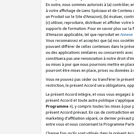
En outre, nous sommes autorisés à (a) contrôler, en
à votre affichage de Liens Spéciaux et de Contenu d
un Produit sur le Site d’Amazon), (b) évaluer, contr
(c) utiliser, reproduire, distribuer et afficher vo
supports de formation. Pour en savoir plus sur la
d’Amazon applicable, tel que reproduit en
Annexe
Vous reconnaissez et acceptez que (a) nos sociétés
pouvant différer de celles contenues dans le prése
ou des applications similaires ou concurrents avec 
constituera pas une renonciation à notre droit d’im
ou mises à jour que nous pourrions mettre en pla
pourront être mises en place, prises ou données à n
Vous ne pouvez pas céder ou transférer le présent 
restriction, le présent Accord sera obligatoire, op
Le présent Accord intègre, et vous vous engagez à r
présent Accord et toute autre politique s’appliqu
Programme
»), y compris toutes les mises à jour
présent Accord prévaut. En cas de contradiction e
marketing d’affiliation séparé, ce dernier prévaut
entre vous et nous concernant le Programme Partena
Chaque fois qu’ils sont utilisés dans le présent Ac