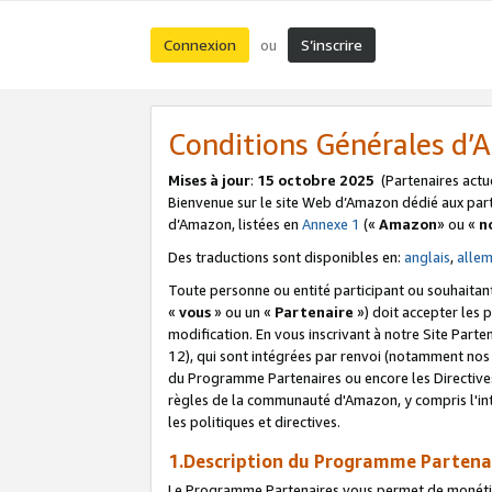
Connexion
S’inscrire
ou
Conditions Générales d
Mises à jour
:
15 octobre 2025
(Partenaires actu
Bienvenue sur le site Web d’Amazon dédié aux part
d’Amazon, listées en
Annexe 1
(«
Amazon
» ou «
n
Des traductions sont disponibles en:
anglais
,
alle
Toute personne ou entité participant ou souhaitan
«
vous
» ou un «
Partenaire
») doit accepter les
modification. En vous inscrivant à notre Site Parte
12), qui sont intégrées par renvoi (notamment no
du Programme Partenaires ou encore les Directive
règles de la communauté d'Amazon, y compris l'int
les politiques et directives.
1.Description du Programme Partena
Le Programme Partenaires vous permet de monétiser 