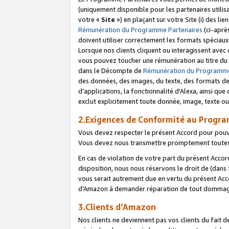
(uniquement disponible pour les partenaires utilis
votre «
Site
») en plaçant sur votre Site (i) des li
Rémunération du Programme Partenaires
(ci-aprè
doivent utiliser correctement les formats spéciaux
Lorsque nos clients cliquent ou interagissent avec
vous pouvez toucher une rémunération au titre du p
dans le Décompte de
Rémunération du Programme
des données, des images, du texte, des formats de 
d’applications, la fonctionnalité d'Alexa, ainsi q
exclut explicitement toute donnée, image, texte ou
2.Exigences de Conformité au Progr
Vous devez respecter le présent Accord pour pouv
Vous devez nous transmettre promptement toutes 
En cas de violation de votre part du présent Accor
disposition, nous nous réservons le droit de (dans
vous serait autrement due en vertu du présent Accor
d’Amazon à demander réparation de tout dommag
3.Clients d’Amazon
Nos clients ne deviennent pas vos clients du fait 