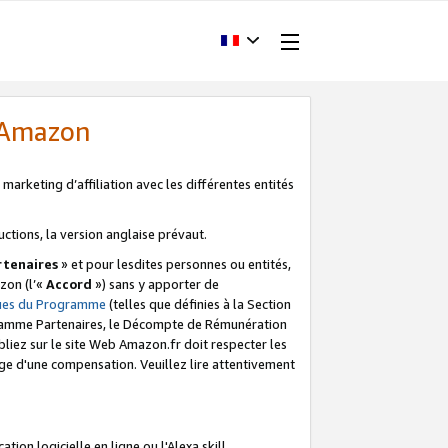
d'Amazon
marketing d’affiliation avec les différentes entités
uctions, la version anglaise prévaut.
tenaires
» et pour lesdites personnes ou entités,
zon (l’«
Accord
») sans y apporter de
ques du Programme
(telles que définies à la Section
ogramme Partenaires, le Décompte de Rémunération
iez sur le site Web Amazon.fr doit respecter les
ge d'une compensation. Veuillez lire attentivement
on logicielle en ligne ou l'Alexa skill