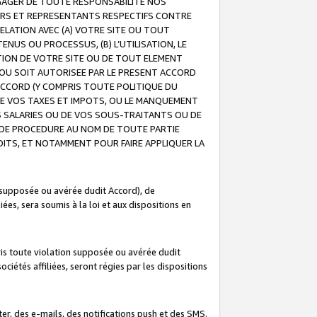
GAGER DE TOUTE RESPONSABILITE NOS
EURS ET REPRESENTANTS RESPECTIFS CONTRE
ELATION AVEC (A) VOTRE SITE OU TOUT
ENUS OU PROCESSUS, (B) L’UTILISATION, LE
ATION DE VOTRE SITE OU DE TOUT ELEMENT
E OU SOIT AUTORISEE PAR LE PRESENT ACCORD
ACCORD (Y COMPRIS TOUTE POLITIQUE DU
DE VOS TAXES ET IMPOTS, OU LE MANQUEMENT
OS SALARIES OU DE VOS SOUS-TRAITANTS OU DE
DE PROCEDURE AU NOM DE TOUTE PARTIE
OITS, ET NOTAMMENT POUR FAIRE APPLIQUER LA
 supposée ou avérée dudit Accord), de
ées, sera soumis à la loi et aux dispositions en
is toute violation supposée ou avérée dudit
iétés affiliées, seront régies par les dispositions
r, des e-mails, des notifications push et des SMS.