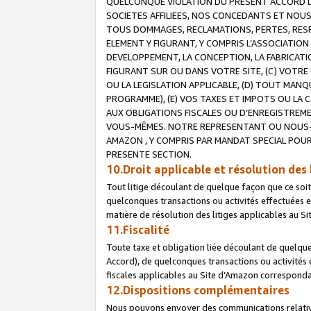
QUELCONQUE VIOLATION DU PRESENT ACCORD DE
SOCIETES AFFILIEES, NOS CONCEDANTS ET NOUS
TOUS DOMMAGES, RECLAMATIONS, PERTES, RESPO
ELEMENT Y FIGURANT, Y COMPRIS L’ASSOCIATION
DEVELOPPEMENT, LA CONCEPTION, LA FABRICATI
FIGURANT SUR OU DANS VOTRE SITE, (C) VOTRE 
OU LA LEGISLATION APPLICABLE, (D) TOUT MA
PROGRAMME), (E) VOS TAXES ET IMPOTS OU LA 
AUX OBLIGATIONS FISCALES OU D’ENREGISTREME
VOUS-MÊMES. NOTRE REPRESENTANT OU NOUS-
AMAZON , Y COMPRIS PAR MANDAT SPECIAL POUR
PRESENTE SECTION.
10.Droit applicable et résolution des 
Tout litige découlant de quelque façon que ce soi
quelconques transactions ou activités effectuées en
matière de résolution des litiges applicables au S
11.Fiscalité
Toute taxe et obligation liée découlant de quelqu
Accord), de quelconques transactions ou activités e
fiscales applicables au Site d’Amazon corresponda
12.Dispositions complémentaires
Nous pouvons envoyer des communications relatives