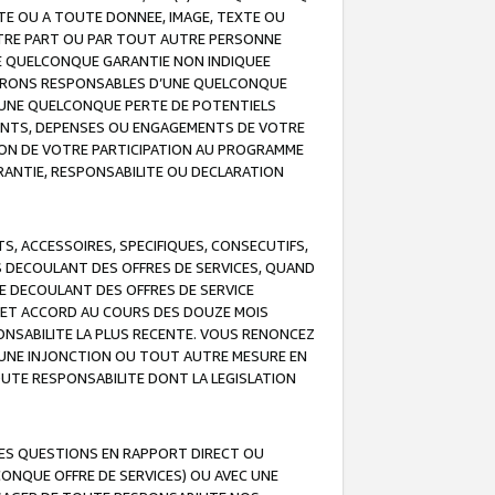
TE OU A TOUTE DONNEE, IMAGE, TEXTE OU
OTRE PART OU PAR TOUT AUTRE PERSONNE
NE QUELCONQUE GARANTIE NON INDIQUEE
 SERONS RESPONSABLES D’UNE QUELCONQUE
UNE QUELCONQUE PERTE DE POTENTIELS
EMENTS, DEPENSES OU ENGAGEMENTS DE VOTRE
ION DE VOTRE PARTICIPATION AU PROGRAMME
ARANTIE, RESPONSABILITE OU DECLARATION
, ACCESSOIRES, SPECIFIQUES, CONSECUTIFS,
S DECOULANT DES OFFRES DE SERVICES, QUAND
LE DECOULANT DES OFFRES DE SERVICE
 CET ACCORD AU COURS DES DOUZE MOIS
ONSABILITE LA PLUS RECENTE. VOUS RENONCEZ
, UNE INJONCTION OU TOUT AUTRE MESURE EN
OUTE RESPONSABILITE DONT LA LEGISLATION
LES QUESTIONS EN RAPPORT DIRECT OU
LCONQUE OFFRE DE SERVICES) OU AVEC UNE