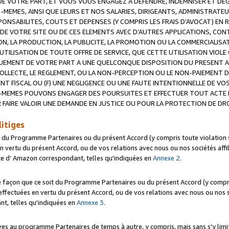
 VOTRE PART, ET VOUS VOUS ENGAGEZ A DEFENDRE, INDEMNISER ET DE
-MEMES, AINSI QUE LEURS ET NOS SALARIES, DIRIGEANTS, ADMINISTRAT
NSABILITES, COUTS ET DEPENSES (Y COMPRIS LES FRAIS D’AVOCAT) EN R
 DE VOTRE SITE OU DE CES ELEMENTS AVEC D’AUTRES APPLICATIONS, CONT
ON, LA PRODUCTION, LA PUBLICITE, LA PROMOTION OU LA COMMERCIALIS
UTILISATION DE TOUTE OFFRE DE SERVICE, QUE CETTE UTILISATION VIOL
NQUEMENT DE VOTRE PART A UNE QUELCONQUE DISPOSITION DU PRESENT 
COLLECTE, LE REGLEMENT, OU LA NON-PERCEPTION OU LE NON-PAIEMENT 
NT FISCAL OU (F) UNE NEGLIGENCE OU UNE FAUTE INTENTIONNELLE DE V
MEMES POUVONS ENGAGER DES POURSUITES ET EFFECTUER TOUT ACTE 
 FAIRE VALOIR UNE DEMANDE EN JUSTICE OU POUR LA PROTECTION DE DR
litiges
t du Programme Partenaires ou du présent Accord (y compris toute violation
 vertu du présent Accord, ou de vos relations avec nous ou nos sociétés affili
ite d’ Amazon correspondant, telles qu'indiquées en
Annexe 2
.
e façon que ce soit du Programme Partenaires ou du présent Accord (y compr
ffectuées en vertu du présent Accord, ou de vos relations avec nous ou nos soc
nt, telles qu'indiquées en
Annexe 3
.
 au programme Partenaires de temps à autre, y compris, mais sans s'y limite