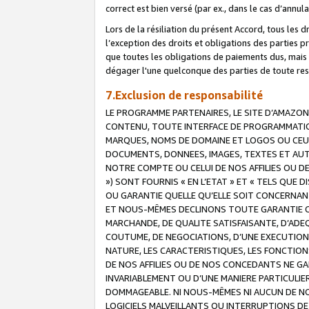
correct est bien versé (par ex., dans le cas d’annul
Lors de la résiliation du présent Accord, tous les 
l’exception des droits et obligations des parties p
que toutes les obligations de paiements dus, mais no
dégager l'une quelconque des parties de toute resp
7.Exclusion de responsabilité
LE PROGRAMME PARTENAIRES, LE SITE D’AMAZON
CONTENU, TOUTE INTERFACE DE PROGRAMMATION
MARQUES, NOMS DE DOMAINE ET LOGOS OU CEUX 
DOCUMENTS, DONNEES, IMAGES, TEXTES ET AUT
NOTRE COMPTE OU CELUI DE NOS AFFILIES OU 
») SONT FOURNIS « EN L’ETAT » ET « TELS QU
OU GARANTIE QUELLE QU’ELLE SOIT CONCERNANT 
ET NOUS-MÊMES DECLINONS TOUTE GARANTIE CON
MARCHANDE, DE QUALITE SATISFAISANTE, D’ADE
COUTUME, DE NEGOCIATIONS, D’UNE EXECUTION
NATURE, LES CARACTERISTIQUES, LES FONCTION
DE NOS AFFILIES OU DE NOS CONCEDANTS NE G
INVARIABLEMENT OU D’UNE MANIERE PARTICULI
DOMMAGEABLE. NI NOUS-MÊMES NI AUCUN DE NO
LOGICIELS MALVEILLANTS OU INTERRUPTIONS D