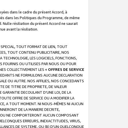
troyées dans le cadre du présent Accord, à
écifiés dans les Politiques du Programme, de même
. Nulle résiliation du présent Accord ne saurait
e avant la résiliation.
 SPECIAL, TOUT FORMAT DE LIEN, TOUT
EES, TOUT CONTENU PUBLICITAIRE, NOS
A TECHNOLOGIE, LES LOGICIELS, FONCTIONS,
S FOURNIS OU UTILISES PAR NOUS OU POUR
NES COLLECTIVEMENT LES «
OFFRES DE SERVICE
 CONCEDANTS NE FORMULONS AUCUNE DECLARATION
EGALE OU AUTRE. NOS AFFILIES, NOS CONCEDANTS
E DE TITRE DE PROPRIETE, DE VALEUR
 GARANTIE DECOULANT D’UNE LOI, DE LA
UTE OFFRE DE SERVICE OU A MODIFIER LA
VICE, A TOUT MOMENT. NI NOUS-MÊMES NI AUCUN
NNERONT DE LA MANIERE DECRITE,
REUR OU NE COMPORTERONT AUCUN COMPOSANT
ELCONQUES ERREURS, INEXACTITUDES, VIRUS,
LLANCES DE SYSTEME, OU (B) D'UN QUELCONQUE