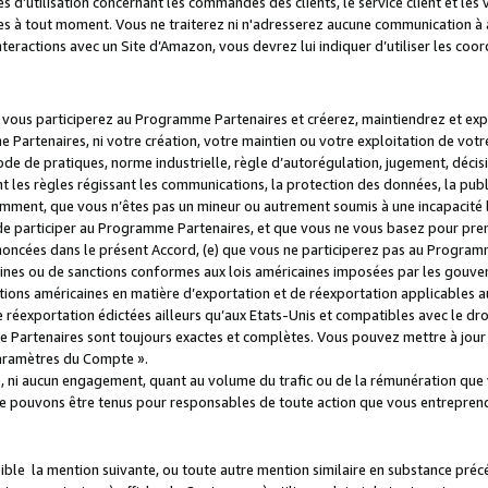
s d’utilisation concernant les commandes des clients, le service client et les
es à tout moment. Vous ne traiterez ni n'adresserez aucune communication à au
teractions avec un Site d’Amazon, vous devrez lui indiquer d’utiliser les coo
e vous participerez au Programme Partenaires et créerez, maintiendrez et ex
 Partenaires, ni votre création, votre maintien ou votre exploitation de votre
 code de pratiques, norme industrielle, règle d’autorégulation, jugement, déc
s règles régissant les communications, la protection des données, la public
amment, que vous n’êtes pas un mineur ou autrement soumis à une incapacité l
de participer au Programme Partenaires, et que vous ne vous basez pour pren
oncées dans le présent Accord, (e) que vous ne participerez pas au Programme
icaines ou de sanctions conformes aux lois américaines imposées par les gouv
ctions américaines en matière d’exportation et de réexportation applicables aux
e réexportation édictées ailleurs qu’aux Etats-Unis et compatibles avec le dr
artenaires sont toujours exactes et complètes. Vous pouvez mettre à jour 
 Paramètres du Compte ».
, ni aucun engagement, quant au volume du trafic ou de la rémunération qu
e pouvons être tenus pour responsables de toute action que vous entreprend
sible la mention suivante, ou toute autre mention similaire en substance pré