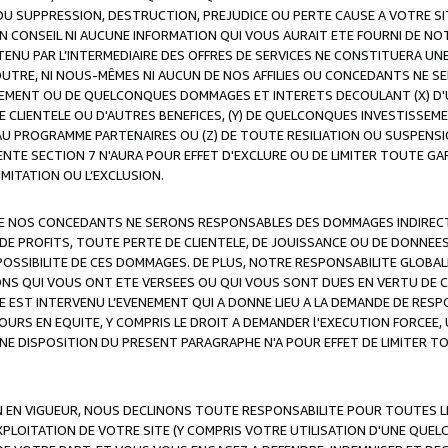
OU SUPPRESSION, DESTRUCTION, PREJUDICE OU PERTE CAUSE A VOTRE SI
 CONSEIL NI AUCUNE INFORMATION QUI VOUS AURAIT ETE FOURNI DE N
ENU PAR L’INTERMEDIAIRE DES OFFRES DE SERVICES NE CONSTITUERA U
OUTRE, NI NOUS-MÊMES NI AUCUN DE NOS AFFILIES OU CONCEDANTS NE
MENT OU DE QUELCONQUES DOMMAGES ET INTERETS DECOULANT (X) D'
DE CLIENTELE OU D'AUTRES BENEFICES, (Y) DE QUELCONQUES INVESTISS
 AU PROGRAMME PARTENAIRES OU (Z) DE TOUTE RESILIATION OU SUSPENS
ENTE SECTION 7 N'AURA POUR EFFET D'EXCLURE OU DE LIMITER TOUTE G
IMITATION OU L’EXCLUSION.
 DE NOS CONCEDANTS NE SERONS RESPONSABLES DES DOMMAGES INDIRECTS
DE PROFITS, TOUTE PERTE DE CLIENTELE, DE JOUISSANCE OU DE DONNEE
POSSIBILITE DE CES DOMMAGES. DE PLUS, NOTRE RESPONSABILITE GLOBA
ONS QUI VOUS ONT ETE VERSEES OU QUI VOUS SONT DUES EN VERTU DE
 EST INTERVENU L’EVENEMENT QUI A DONNE LIEU A LA DEMANDE DE RESP
OURS EN EQUITE, Y COMPRIS LE DROIT A DEMANDER l'EXECUTION FORCEE
UNE DISPOSITION DU PRESENT PARAGRAPHE N'A POUR EFFET DE LIMITER T
ON EN VIGUEUR, NOUS DECLINONS TOUTE RESPONSABILITE POUR TOUTES 
’EXPLOITATION DE VOTRE SITE (Y COMPRIS VOTRE UTILISATION D'UNE QUE