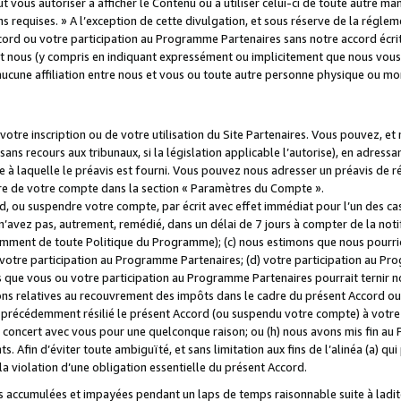
 vous autoriser à afficher le Contenu ou à utiliser celui-ci de toute autre man
ns requises. » A l’exception de cette divulgation, et sous réserve de la régle
rd ou votre participation au Programme Partenaires sans notre accord écrit
s et nous (y compris en indiquant expressément ou implicitement que nous vou
d'aucune affiliation entre nous et vous ou toute autre personne physique ou m
tre inscription ou de votre utilisation du Site Partenaires. Vous pouvez, et
 recours aux tribunaux, si la législation applicable l’autorise), en adressant 
e à laquelle le préavis est fourni. Vous pouvez nous adresser un préavis de r
ture de votre compte dans la section « Paramètres du Compte ».
, ou suspendre votre compte, par écrit avec effet immédiat pour l’un des cas
 n’avez pas, autrement, remédié, dans un délai de 7 jours à compter de la noti
tamment de toute Politique du Programme); (c) nous estimons que nous pourrio
votre participation au Programme Partenaires; (d) votre participation au Pro
ns que vous ou votre participation au Programme Partenaires pourrait ternir 
ons relatives au recouvrement des impôts dans le cadre du présent Accord ou 
s précédemment résilié le présent Accord (ou suspendu votre compte) à votre
de concert avec vous pour une quelconque raison; ou (h) nous avons mis fin a
. Afin d’éviter toute ambiguïté, et sans limitation aux fins de l’alinéa (a) qui
violation d’une obligation essentielle du présent Accord.
accumulées et impayées pendant un laps de temps raisonnable suite à ladite