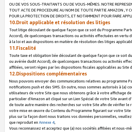
OU DE VOS SOUS-TRAITANTS OU DE VOUS-MÊMES. NOTRE REPRES
TOUT ACTE DE PROCEDURE AU NOM DE TOUTE PARTIE AMAZON , Y CO
POUR LA PROTECTION DE DROITS, ET NOTAMMENT POUR FAIRE APPL
10.Droit applicable et résolution des litiges
Tout litige découlant de quelque façon que ce soit du Programme Parte
Accord), de quelconques transactions ou activités effectuées en vertu d
à la loi et aux dispositions en matière de résolution des litiges applic
11.Fiscalité
Toute taxe et obligation liée découlant de quelque façon que ce soit 
ou avérée dudit Accord), de quelconques transactions ou activités effe
affiliées, seront régies par les dispositions fiscales applicables au Si
12.Dispositions complémentaires
Nous pouvons envoyer des communications relatives au programme Parten
notifications push et des SMS. En outre, nous sommes autorisés à (a) cont
utilisateurs de votre Site que nous obtenons grâce à votre affichage de
particulier d'Amazon ait cliqué sur un Lien Spécial de votre Site avant d
de toute autre manière des recherches sur votre Site afin de vérifier le re
votre mise en œuvre du Contenu du Programme figurant sur votre Site à
plus sur la façon dont nous traitons vos données personnelles, veuille
que reproduit en
Annexe 4
,
Vous reconnaissez et acceptez que (a) nos sociétés affiliées et nous-m