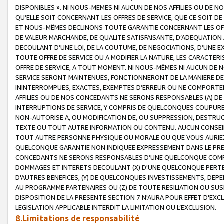
DISPONIBLES ». NI NOUS-MEMES NI AUCUN DE NOS AFFILIES OU D
QU’ELLE SOIT CONCERNANT LES OFFRES DE SERVICE, QUE CE SOIT DE
ET NOUS-MÊMES DECLINONS TOUTE GARANTIE CONCERNANT LES OFFRE
DE VALEUR MARCHANDE, DE QUALITE SATISFAISANTE, D’ADEQUATION
DECOULANT D’UNE LOI, DE LA COUTUME, DE NEGOCIATIONS, D’UNE
TOUTE OFFRE DE SERVICE OU A MODIFIER LA NATURE, LES CARACTERI
OFFRE DE SERVICE, A TOUT MOMENT. NI NOUS-MÊMES NI AUCUN DE 
SERVICE SERONT MAINTENUES, FONCTIONNERONT DE LA MANIERE DECR
ININTERROMPUES, EXACTES, EXEMPTES D’ERREUR OU NE COMPORT
AFFILIES OU DE NOS CONCEDANTS NE SERONS RESPONSABLES (A) DE
INTERRUPTIONS DE SERVICE, Y COMPRIS DE QUELCONQUES COUPURE
NON-AUTORISE A, OU MODIFICATION DE, OU SUPPRESSION, DESTRUC
TEXTE OU TOUT AUTRE INFORMATION OU CONTENU. AUCUN CONSEIL 
TOUT AUTRE PERSONNE PHYSIQUE OU MORALE OU QUE VOUS AURIEZ 
QUELCONQUE GARANTIE NON INDIQUEE EXPRESSEMENT DANS LE PRES
CONCEDANTS NE SERONS RESPONSABLES D’UNE QUELCONQUE COM
DOMMAGES ET INTERETS DECOULANT (X) D'UNE QUELCONQUE PERTE D
D'AUTRES BENEFICES, (Y) DE QUELCONQUES INVESTISSEMENTS, DEP
AU PROGRAMME PARTENAIRES OU (Z) DE TOUTE RESILIATION OU SU
DISPOSITION DE LA PRESENTE SECTION 7 N'AURA POUR EFFET D'EXC
LEGISLATION APPLICABLE INTERDIT LA LIMITATION OU L’EXCLUSION.
8.Limitations de responsabilité