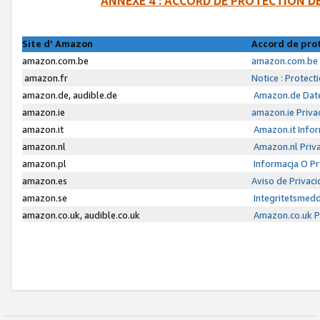
ANNEXE 4 : ACCORD DE PROTECTION 
Site d’ Amazon
Accord de pro
amazon.com.be
amazon.com.be 
amazon.fr
Notice : Protect
amazon.de, audible.de
Amazon.de Date
amazon.ie
amazon.ie Priva
amazon.it
Amazon.it Infor
amazon.nl
Amazon.nl Priva
amazon.pl
Informacja O P
amazon.es
Aviso de Privac
amazon.se
Integritetsmed
amazon.co.uk, audible.co.uk
Amazon.co.uk Pr