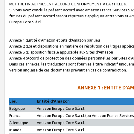
METTRE FIN AU PRESENT ACCORD CONFORMEMENT A L’ARTICLE 6.
Si vous avez conclu le présent Accord avec Amazon France Services SAS 
futures du présent Accord seront réputées s’appliquer entre vous et 
Europe Core S.à r.l.
Annexe 1 :Entité d’Amazon et Site d’Amazon par lieu
Annexe 2 :Loi et dispositions en matière de résolution des litiges appli
Annexe 3 :Disposition fiscale applicable aux Sites d’Amazon
Annexe 4 :Accord de protection des données personnelles par Sites d
Dans ces annexes, les traductions sont fournies à titre indicatif uniquem
version anglaise de ces documents prévaut en cas de contradiction.
ANNEXE 1 : ENTITE D’A
Lieu
Entité d’Amazon
Belgique
Amazon Europe Core S.à r.l.
France
Amazon Europe Core S.à r.l.(ou Amazon France Services 
Allemagne
Amazon Europe Core S.à r.l.
Irlande
Amazon Europe Core S.à r.l.