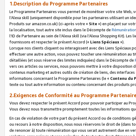
1.Description du Programme Partenaires
Le Programme Partenaires vous permet de monétiser votre site Web, vos 
l'Alexa skill (uniquement disponible pour les partenaires utilisant un 
Produits sur amazon.co.uk) (ci-après votre «
Site
») en plaçant sur votr
la localisation, tout autre site inclus dans le Décompte de
Rémunération
l'ID de Partenaire au sein de l'Alexa skill (via l'Alexa Shopping Kit). Le
fournissons et respecter le présent Accord («
Liens Spéciaux
»).
Lorsque nos clients cliquent ou interagissent avec des Liens Spéciaux p
effectuer une autre action, vous pouvez toucher une rémunération au ti
détaillées (et sous réserve des limites indiquées) dans le Décompte de
vers ces articles ou services, nous pouvons mettre à votre disposition d
contenus marketing et autres outils de création de liens, des interfaces
informations concernant le Programme Partenaires (le «
Contenu du 
texte ou tout autre information ou contenu concernant des produits prop
2.Exigences de Conformité au Programme Partenair
Vous devez respecter le présent Accord pour pouvoir participer au Pr
Vous devez nous transmettre promptement toutes les informations que
En cas de violation de votre part du présent Accord ou de conditions g
ou recours à notre disposition, nous nous réservons le droit de (dans 
de renoncer à) toute rémunération qui vous serait autrement due en ver