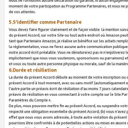
Nous ne formulons aucune déclaration ou garantie, ni aucun engagemen
moment de votre participation au Programme Partenaires, et nous ne p
de vos attentes.
5.S’identifier comme Partenaire
Vous devez faire figurer clairement et de façon visible la mention sui
du présent Accord, sur votre Site ou tout autre endroit où Amazon peut vo
tant que Partenaire Amazon, je réalise un bénéfice sur les achats remplis
la réglementation, vous ne ferez aucune autre communication publique
notre accord écrit préalable. Vous ne dénaturerez pas ni n’enjoliverez 
implicitement que nous vous soutenons, sponsorisons ou parrainons) et v
et vous ou toute autre personne physique ou morale, sauf de la manièr
6.Durée et résiliation
La durée du présent Accord débute au moment de votre inscription ou de
présent Accord à tout moment, avec ou sans motif (automatiquement et sa
l’autre partie un préavis écrit de résiliation d’au moins 7 jours calenda
préavis de résiliation en vous connectant à votre compte sur le Site Par
Paramètres du Compte ».
De plus, nous pouvons mettre fin au présent Accord, ou suspendre votre 
respecté une obligation essentielle du présent Accord; (b) vous n’avez p
effet que nous vous avons adressée, à toute autre violation du présen
pourrions être confrontés à de potentielles actions ou mises en œuvre 