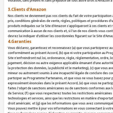
violation, sans préavis et sans préjudice de tout autre droit d’Amazo
3.Clients d’Amazon
Nos clients ne deviennent pas vos clients du fait de votre participati
prix, conditions générales de vente, règles, politiques et procédures d’u
produits indiquées sur le Site d’Amazon s’appliqueront à ces clients et
communication à aucun de nos clients et, si l’un de nos clients vous co
devrez lui indiquer d’utiliser les coordonnées figurant sur le Site d’Ama
4.Garanties
Vous déclarez, garantissez et reconnaissez (a) que vous participerez a
conformément au présent Accord, (b) que ni votre participation au Prog
Site n’enfreindront nul loi, ordonnance, règle, réglementation, ordre, li
jugement, décision ou autre exigence applicable émanant d’une autori
la protection des données, la publicité et le marketing), (c) que vous 
mineur ou autrement soumis à une incapacité légale de conclure des con
participer au Programme Partenaires, et que vous ne vous basez pour pr
expressément énoncées dans le présent Accord, (e) que vous ne particip
faites l’objet de sanctions américaines ou de sanctions conformes aux 
de Service; (f) que vous respecterez toutes les restrictions américaines
technologies et services, ainsi que les restrictions en matière d’exporta
droit américain; et (g) que les informations que vous avez communiqué
Vous pouvez mettre à jour vos informations en vous connectant à votre