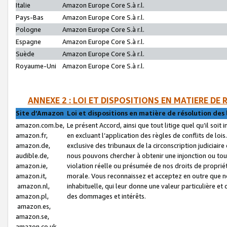
Italie
Amazon Europe Core S.à r.l.
Pays-Bas
Amazon Europe Core S.à r.l.
Pologne
Amazon Europe Core S.à r.l.
Espagne
Amazon Europe Core S.à r.l.
Suède
Amazon Europe Core S.à r.l.
Royaume-Uni
Amazon Europe Core S.à r.l.
ANNEXE 2 : LOI ET DISPOSITIONS EN MATIERE DE
Site d’Amazon
Loi et dispositions en matière de résolution des 
amazon.com.be,
Le présent Accord, ainsi que tout litige quel qu’il soi
amazon.fr,
en excluant l’application des règles de conflits de l
amazon.de,
exclusive des tribunaux de la circonscription judiciai
audible.de,
nous pouvons chercher à obtenir une injonction ou tou
amazon.ie,
violation réelle ou présumée de nos droits de proprié
amazon.it,
morale. Vous reconnaissez et acceptez en outre que n
amazon.nl,
inhabituelle, qui leur donne une valeur particulière 
amazon.pl,
des dommages et intérêts.
amazon.es,
amazon.se,
amazon.co.uk,