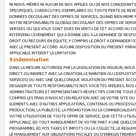
NI NOUS-MÊMES NI AUCUN DE NOS AFFILIES OU DE NOS CONCEDANT
SPECIFIQUES, CONSECUTIFS, EXEMPLAIRES OU TOUTE PERTE DE REVE
DONNEES DECOULANT DES OFFRES DE SERVICES, QUAND BIEN MEME N
NOTRE RESPONSABILITE GLOBALE DECOULANT DES OFFRES DE SERVI
VERSEES OU QUI VOUS SONT DUES EN VERTU DE CET ACCORD AU CO
INTERVENU L’EVENEMENT QUI A DONNE LIEU A LA DEMANDE DE RESP
DROIT OU RECOURS EN EQUITE, Y COMPRIS LE DROIT A DEMANDER l'
AVEC LE PRESENT ACCORD. AUCUNE DISPOSITION DU PRESENT PARAG
APPLICABLE INTERDIT LA LIMITATION.
9.Indemnisation
DANS LA MESURE AUTORISEE PAR LA LEGISLATION EN VIGUEUR, NO
DIRECT OU INDIRECT AVEC LA CREATION, LE MAINTIEN OU L’EXPLOIT
SERVICES) OU AVEC UNE QUELCONQUE VIOLATION DU PRESENT ACCO
DEGAGER DE TOUTE RESPONSABILITE NOS SOCIETES AFFILIEES, NOS 
ADMINISTRATEURS ET REPRESENTANTS RESPECTIFS CONTRE TOUS D
COMPRIS LES FRAIS D’AVOCAT) EN RELATION AVEC (A) VOTRE SITE O
ELEMENTS AVEC D’AUTRES APPLICATIONS, CONTENUS OU PROCESSUS, (
PRODUCTION, LA PUBLICITE, LA PROMOTION OU LA COMMERCIALISAT
VOTRE UTILISATION DE TOUTE OFFRE DE SERVICE, QUE CETTE UTILI
APPLICABLE, (D) TOUT MANQUEMENT DE VOTRE PART A UNE QUELCO
PROGRAMME), (E) VOS TAXES ET IMPOTS OU LA COLLECTE, LE REGLE
LE MANQUEMENT AUX OBLIGATIONS FISCALES OU D’ENREGISTREMENT 