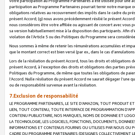
votre participation au Programme Partenaires a été utilisée pour une ac
participation au Programme Partenaires pourrait ternir notre marque ou
obligations relatives au recouvrement des impôts dans le cadre du prése
présent Accord; (g) nous avons précédemment résilié le présent Accord
nous considérons être votre affiliée ou agissant de concert avec vous 
sa version habituellement mise à la disposition des participants. Afin d’é
violation de l’Article 5 ou des Politiques du Programme sera considéré
Nous sommes à même de retenir les rémunérations accumulées et impayée
que le montant correct est bien versé (par ex., dans le cas d’annulations
Lors de la résiliation du présent Accord, tous les droits et obligations 
présent Accord, à l’exception des droits et obligations des parties prévus
Politiques du Programme, de même que toutes les obligations de paiement
l’Accord. Nulle résiliation du présent Accord ne saurait dégager l'une 
ou de responsabilité survenue avant la résiliation.
7.Exclusion de responsabilité
LE PROGRAMME PARTENAIRES, LE SITE D’AMAZON, TOUT PRODUIT ET 
LIEN, TOUT CONTENU, TOUTE INTERFACE DE PROGRAMMATION D'APP
CONTENU PUBLICITAIRE, NOS MARQUES, NOMS DE DOMAINE ET LOGOS
LA TECHNOLOGIE, LES LOGICIELS, FONCTIONS, DOCUMENTS, DONNEES
INFORMATIONS ET CONTENUS FOURNIS OU UTILISES PAR NOUS OU P
CADRE DU PROGRAMME PARTENAIRES (DESIGNES COLLECTIVEMENT LE