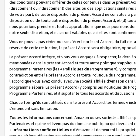
des conditions pouvant différer de celles contenues dans le présent Ac
(directement ou indirectement) des sites ou des applications similaires o
de votre part, de toute disposition du présent Accord ne constituera pa
disposition ou de toute autre disposition du présent Accord, et (d) tou
nous pourrions prendre et toutes approbations que nous pourrions donn
notre seule discrétion, et ne seront valables que si elles sont confirmée
Vous ne pouvez pas céder ou transférer le présent Accord, du fait de la 
réserve de cette restriction, le présent Accord sera obligatoire, opposab
Le présent Accord intègre, et vous vous engagez à respecter, la dernière 
mentionnées dans le présent Accord et toute autre politique s’appliqua
programme Partenaires (les «
Politiques du Programme
»), y compri
contradiction entre le présent Accord et toute Politique du Programme, 
l’accord que vous avez conclu avec une société affiliée d’Amazon dans 
programme séparé. Le présent Accord (y compris les Politiques du Progr
Programme Partenaires, et il supplante tous les accords et discussions 
Chaque fois qu’ils sont utilisés dans le présent Accord, les termes « in
s'entendent sans limitation.
Toutes les informations concernant Amazon ou ses sociétés affiliées 
Partenaires et qui ne relèvent pas du domaine public, ou qui devraient
«
Informations confidentielles
» d’Amazon et demeurent la propriété 
mesure où leur utilisation est raisonnablement nécessaire pour l'appli