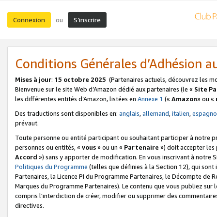
Connexion
S’inscrire
ou
Conditions Générales d’Adhésion 
Mises à jour
:
15 octobre 2025
(Partenaires actuels, découvrez les m
Bienvenue sur le site Web d’Amazon dédié aux partenaires (le «
Site P
les différentes entités d’Amazon, listées en
Annexe 1
(«
Amazon
» ou «
Des traductions sont disponibles en:
anglais
,
allemand
,
italien
,
espagno
prévaut.
Toute personne ou entité participant ou souhaitant participer à notre 
personnes ou entités, «
vous
» ou un «
Partenaire
») doit accepter le
Accord
») sans y apporter de modification. En vous inscrivant à notre Si
Politiques du Programme
(telles que définies à la Section 12), qui so
Partenaires, la Licence PI du Programme Partenaires, le Décompte de 
Marques du Programme Partenaires). Le contenu que vous publiez sur l
compris l'interdiction de créer, modifier ou supprimer des commentaires
directives.