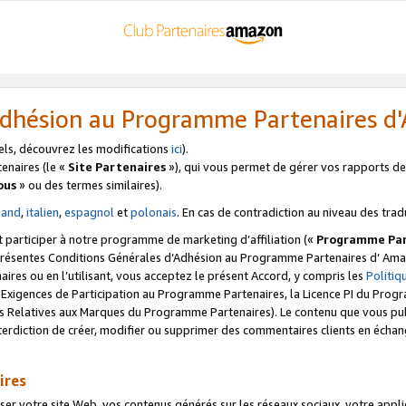
’Adhésion au Programme Partenaires 
els, découvrez les modifications
ici
).
enaires (le «
Site Partenaires
»), qui vous permet de gérer vos rapports de 
ous
» ou des termes similaires).
mand
,
italien
,
espagnol
et
polonais
. En cas de contradiction au niveau des trad
t participer à notre programme de marketing d’affiliation («
Programme Par
 présentes Conditions Générales d’Adhésion au Programme Partenaires d’ Ama
naires ou en l’utilisant, vous acceptez le présent Accord, y compris les
Politi
s Exigences de Participation au Programme Partenaires, la Licence PI du Pr
s Relatives aux Marques du Programme Partenaires). Le contenu que vous publ
erdiction de créer, modifier ou supprimer des commentaires clients en échan
ires
votre site Web, vos contenus générés sur les réseaux sociaux, votre applicati