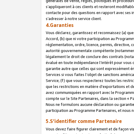
générales de vente, règles, politiques et procédure
s’appliqueront à ces clients et resteront modifiabl
contacte pour des questions en rapport avec ses in
s’adresser à notre service client.
4.Garanties
Vous déclarez, garantissez et reconnaissez (a) qu
Accord, (b) que ni votre participation au Programme
réglementation, ordre, licence, permis, directive,
autorité gouvernementale compétente (notamment le
légalement le droit de conclure des contrats (not
évalué en toute indépendance l’intérêt pour vous 
garantie autre que celles qui sont expressément én
Services si vous faites l’objet de sanctions amér
Service; (f) que vous respecterez toutes les restri
que les restrictions en matière d’exportations et d
avez communiquées en rapport avec le Programme P
compte sur le Site Partenaires, dans la section «
Nous ne formulons aucune déclaration ou garantie
participation au Programme Partenaires, et nous n
5.S’identifier comme Partenaire
Vous devez faire figurer clairement et de façon vi