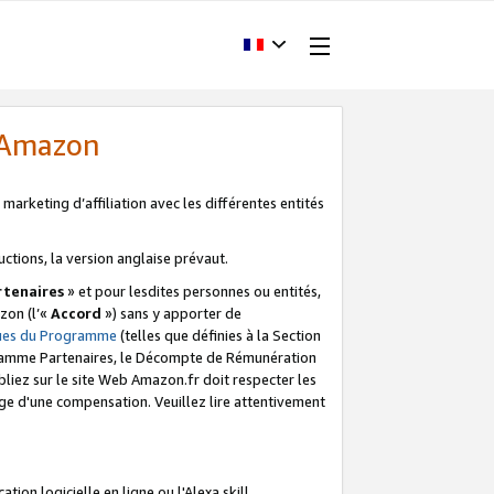
d'Amazon
marketing d’affiliation avec les différentes entités
uctions, la version anglaise prévaut.
tenaires
» et pour lesdites personnes ou entités,
zon (l’«
Accord
») sans y apporter de
ques du Programme
(telles que définies à la Section
ogramme Partenaires, le Décompte de Rémunération
iez sur le site Web Amazon.fr doit respecter les
ge d'une compensation. Veuillez lire attentivement
on logicielle en ligne ou l'Alexa skill