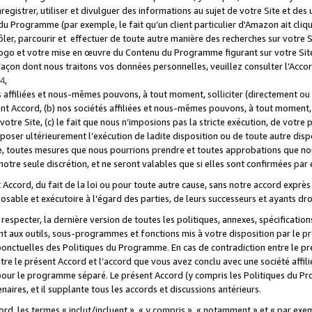
registrer, utiliser et divulguer des informations au sujet de votre Site et des
u Programme (par exemple, le fait qu’un client particulier d'Amazon ait cliqu
ôler, parcourir et effectuer de toute autre manière des recherches sur votre Si
tre logo et votre mise en œuvre du Contenu du Programme figurant sur votre Si
 façon dont nous traitons vos données personnelles, veuillez consulter l’Acc
 4
,
 affiliées et nous-mêmes pouvons, à tout moment, solliciter (directement ou 
nt Accord, (b) nos sociétés affiliées et nous-mêmes pouvons, à tout moment, 
votre Site, (c) le fait que nous n’imposions pas la stricte exécution, de votre
poser ultérieurement l’exécution de ladite disposition ou de toute autre disp
ce, toutes mesures que nous pourrions prendre et toutes approbations que n
otre seule discrétion, et ne seront valables que si elles sont confirmées par 
Accord, du fait de la loi ou pour toute autre cause, sans notre accord exprès 
posable et exécutoire à l’égard des parties, de leurs successeurs et ayants dro
especter, la dernière version de toutes les politiques, annexes, spécification
ant aux outils, sous-programmes et fonctions mis à votre disposition par le 
 ponctuelles des Politiques du Programme. En cas de contradiction entre le p
ntre le présent Accord et l’accord que vous avez conclu avec une société aff
 pour le programme séparé. Le présent Accord (y compris les Politiques du Pr
ires, et il supplante tous les accords et discussions antérieurs.
cord, les termes « inclut/incluent », « y compris », « notamment » et « par e