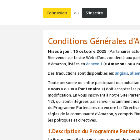
Connexion
S’inscrire
ou
Conditions Générales d
Mises à jour
:
15 octobre 2025
(Partenaires actu
Bienvenue sur le site Web d’Amazon dédié aux part
d’Amazon, listées en
Annexe 1
(«
Amazon
» ou «
n
Des traductions sont disponibles en:
anglais
,
alle
Toute personne ou entité participant ou souhaitan
«
vous
» ou un «
Partenaire
») doit accepter les
modification. En vous inscrivant à notre Site Parte
12), qui sont intégrées par renvoi (notamment no
du Programme Partenaires ou encore les Directive
règles de la communauté d'Amazon, y compris l'int
les politiques et directives.
1.Description du Programme Partena
Le Programme Partenaires vous permet de monétiser 