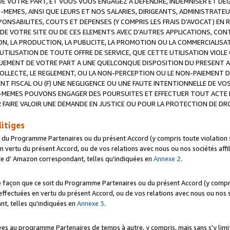
 VOTRE PART, ET VOUS VOUS ENGAGEZ A DEFENDRE, INDEMNISER ET DE
-MEMES, AINSI QUE LEURS ET NOS SALARIES, DIRIGEANTS, ADMINISTRAT
NSABILITES, COUTS ET DEPENSES (Y COMPRIS LES FRAIS D’AVOCAT) EN R
 DE VOTRE SITE OU DE CES ELEMENTS AVEC D’AUTRES APPLICATIONS, CONT
ON, LA PRODUCTION, LA PUBLICITE, LA PROMOTION OU LA COMMERCIALIS
UTILISATION DE TOUTE OFFRE DE SERVICE, QUE CETTE UTILISATION VIOL
NQUEMENT DE VOTRE PART A UNE QUELCONQUE DISPOSITION DU PRESENT 
COLLECTE, LE REGLEMENT, OU LA NON-PERCEPTION OU LE NON-PAIEMENT 
NT FISCAL OU (F) UNE NEGLIGENCE OU UNE FAUTE INTENTIONNELLE DE V
MEMES POUVONS ENGAGER DES POURSUITES ET EFFECTUER TOUT ACTE 
 FAIRE VALOIR UNE DEMANDE EN JUSTICE OU POUR LA PROTECTION DE DR
litiges
t du Programme Partenaires ou du présent Accord (y compris toute violation
 vertu du présent Accord, ou de vos relations avec nous ou nos sociétés affili
ite d’ Amazon correspondant, telles qu'indiquées en
Annexe 2
.
e façon que ce soit du Programme Partenaires ou du présent Accord (y compr
ffectuées en vertu du présent Accord, ou de vos relations avec nous ou nos soc
nt, telles qu'indiquées en
Annexe 3
.
 au programme Partenaires de temps à autre, y compris, mais sans s'y limite