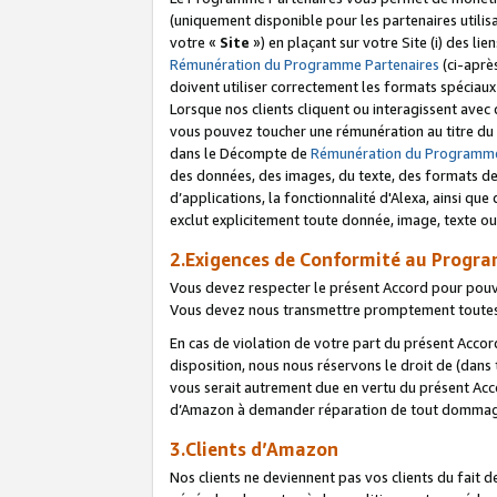
(uniquement disponible pour les partenaires utilis
votre «
Site
») en plaçant sur votre Site (i) des li
Rémunération du Programme Partenaires
(ci-aprè
doivent utiliser correctement les formats spéciaux
Lorsque nos clients cliquent ou interagissent avec
vous pouvez toucher une rémunération au titre du p
dans le Décompte de
Rémunération du Programme
des données, des images, du texte, des formats de 
d’applications, la fonctionnalité d'Alexa, ainsi q
exclut explicitement toute donnée, image, texte ou
2.Exigences de Conformité au Progr
Vous devez respecter le présent Accord pour pouv
Vous devez nous transmettre promptement toutes 
En cas de violation de votre part du présent Accor
disposition, nous nous réservons le droit de (dans
vous serait autrement due en vertu du présent Accor
d’Amazon à demander réparation de tout dommag
3.Clients d’Amazon
Nos clients ne deviennent pas vos clients du fait 