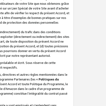
 utilisateurs de votre Site que nous obtenons grâce
é sur un Lien Spécial de votre Site avant d’acheter
te afin de vérifier le respect du présent Accord, et
te à titre d’exemples de bonnes pratiques sur nos
ord de protection des données personnelles
indirectement) du trafic dans des conditions
exploiter (directement ou indirectement) des sites
 part, de toute disposition du présent Accord ne
osition du présent Accord, et (d) toutes précisions
ous pourrions donner en vertu du présent Accord
écrit par notre représentant autorisé.
préalable et écrit. Sous réserve de cette
it respectifs.
s, directives et autres règles mentionnées dans le
programme Partenaires (les «
Politiques du
résent Accord et toute Politique du Programme, le
iliée d’Amazon dans le cadre d’un programme de
ogramme) constitue l’intégralité du contrat passé
xemple » sont employés et s'entendent sans