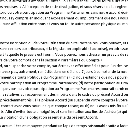
 vous autoriser à afficher le Contenu ou à utiliser celui-ci de toute autre man
ns requises. » A l’exception de cette divulgation, et sous réserve de la régle
rd ou votre participation au Programme Partenaires sans notre accord écrit
s et nous (y compris en indiquant expressément ou implicitement que nous vou
d'aucune affiliation entre nous et vous ou toute autre personne physique ou m
tre inscription ou de votre utilisation du Site Partenaires. Vous pouvez, et
 recours aux tribunaux, si la législation applicable l’autorise), en adressant 
e à laquelle le préavis est fourni. Vous pouvez nous adresser un préavis de r
ture de votre compte dans la section « Paramètres du Compte ».
, ou suspendre votre compte, par écrit avec effet immédiat pour l’un des cas
 n’avez pas, autrement, remédié, dans un délai de 7 jours à compter de la noti
tamment de toute Politique du Programme); (c) nous estimons que nous pourrio
votre participation au Programme Partenaires; (d) votre participation au Pro
ns que vous ou votre participation au Programme Partenaires pourrait ternir 
ons relatives au recouvrement des impôts dans le cadre du présent Accord ou 
s précédemment résilié le présent Accord (ou suspendu votre compte) à votre
de concert avec vous pour une quelconque raison; ou (h) nous avons mis fin a
. Afin d’éviter toute ambiguïté, et sans limitation aux fins de l’alinéa (a) qui
violation d’une obligation essentielle du présent Accord.
accumulées et impayées pendant un laps de temps raisonnable suite à ladite