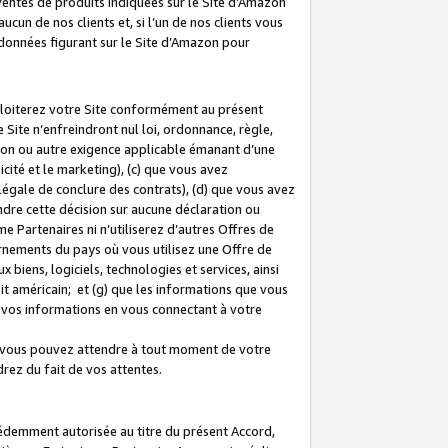
 ventes de produits indiquées sur le Site d’Amazon
cun de nos clients et, si l’un de nos clients vous
rdonnées figurant sur le Site d’Amazon pour
ploiterez votre Site conformément au présent
 Site n’enfreindront nul loi, ordonnance, règle,
ision ou autre exigence applicable émanant d’une
ité et le marketing), (c) que vous avez
égale de conclure des contrats), (d) que vous avez
dre cette décision sur aucune déclaration ou
 Partenaires ni n’utiliserez d’autres Offres de
ernements du pays où vous utilisez une Offre de
 biens, logiciels, technologies et services, ainsi
oit américain; et (g) que les informations que vous
vos informations en vous connectant à votre
e vous pouvez attendre à tout moment de votre
rez du fait de vos attentes.
cédemment autorisée au titre du présent Accord,