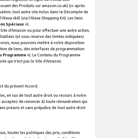
posant des Produits sur amazon.co.uk) (ci-après
isation, tout autre site inclus dans le Décompte de
 l'Alexa skill (via l'Alexa Shopping Kit). Les liens
ens Spéciaux
»).
e Site d’Amazon ou pour effectuer une autre action,
aillées (et sous réserve des limites indiquées)
 services, nous pouvons mettre à votre disposition
ation de liens, des interfaces de programmation
u Programme
»). Le Contenu du Programme
ite qui n’est pas le Site d’Amazon.
ct du présent Accord.
s, en sus de tout autre droit ou recours à notre
s acceptez de renoncer à) toute rémunération qui
ans préavis et sans préjudice de tout autre droit
s, toutes les politiques des prix, conditions