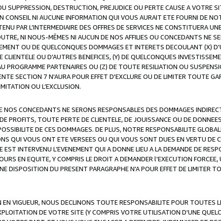
OU SUPPRESSION, DESTRUCTION, PREJUDICE OU PERTE CAUSE A VOTRE SI
 CONSEIL NI AUCUNE INFORMATION QUI VOUS AURAIT ETE FOURNI DE N
ENU PAR L’INTERMEDIAIRE DES OFFRES DE SERVICES NE CONSTITUERA U
OUTRE, NI NOUS-MÊMES NI AUCUN DE NOS AFFILIES OU CONCEDANTS NE
MENT OU DE QUELCONQUES DOMMAGES ET INTERETS DECOULANT (X) D'
DE CLIENTELE OU D'AUTRES BENEFICES, (Y) DE QUELCONQUES INVESTISS
 AU PROGRAMME PARTENAIRES OU (Z) DE TOUTE RESILIATION OU SUSPENS
ENTE SECTION 7 N'AURA POUR EFFET D'EXCLURE OU DE LIMITER TOUTE G
IMITATION OU L’EXCLUSION.
 DE NOS CONCEDANTS NE SERONS RESPONSABLES DES DOMMAGES INDIRECTS
DE PROFITS, TOUTE PERTE DE CLIENTELE, DE JOUISSANCE OU DE DONNEE
POSSIBILITE DE CES DOMMAGES. DE PLUS, NOTRE RESPONSABILITE GLOBA
ONS QUI VOUS ONT ETE VERSEES OU QUI VOUS SONT DUES EN VERTU DE
 EST INTERVENU L’EVENEMENT QUI A DONNE LIEU A LA DEMANDE DE RESP
OURS EN EQUITE, Y COMPRIS LE DROIT A DEMANDER l'EXECUTION FORCEE
UNE DISPOSITION DU PRESENT PARAGRAPHE N'A POUR EFFET DE LIMITER T
ON EN VIGUEUR, NOUS DECLINONS TOUTE RESPONSABILITE POUR TOUTES 
’EXPLOITATION DE VOTRE SITE (Y COMPRIS VOTRE UTILISATION D'UNE QUE