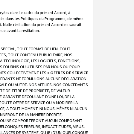
troyées dans le cadre du présent Accord, à
écifiés dans les Politiques du Programme, de même
. Nulle résiliation du présent Accord ne saurait
e avant la résiliation.
 SPECIAL, TOUT FORMAT DE LIEN, TOUT
EES, TOUT CONTENU PUBLICITAIRE, NOS
A TECHNOLOGIE, LES LOGICIELS, FONCTIONS,
S FOURNIS OU UTILISES PAR NOUS OU POUR
NES COLLECTIVEMENT LES «
OFFRES DE SERVICE
 CONCEDANTS NE FORMULONS AUCUNE DECLARATION
EGALE OU AUTRE. NOS AFFILIES, NOS CONCEDANTS
E DE TITRE DE PROPRIETE, DE VALEUR
 GARANTIE DECOULANT D’UNE LOI, DE LA
UTE OFFRE DE SERVICE OU A MODIFIER LA
VICE, A TOUT MOMENT. NI NOUS-MÊMES NI AUCUN
NNERONT DE LA MANIERE DECRITE,
REUR OU NE COMPORTERONT AUCUN COMPOSANT
ELCONQUES ERREURS, INEXACTITUDES, VIRUS,
LLANCES DE SYSTEME, OU (B) D'UN QUELCONQUE