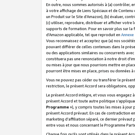
En outre, nous sommes autorisés à (a) contrôler, en
à votre affichage de Liens Spéciaux et de Contenu d
un Produit sur le Site d’Amazon), (b) évaluer, contr
(c) utiliser, reproduire, distribuer et afficher vo
supports de formation. Pour en savoir plus sur la
d’Amazon applicable, tel que reproduit en
Annexe
Vous reconnaissez et acceptez que (a) nos sociétés
pouvant différer de celles contenues dans le prése
ou des applications similaires ou concurrents avec 
constituera pas une renonciation à notre droit d’im
ou mises à jour que nous pourrions mettre en pla
pourront être mises en place, prises ou données à n
Vous ne pouvez pas céder ou transférer le présent 
restriction, le présent Accord sera obligatoire, op
Le présent Accord intègre, et vous vous engagez à r
présent Accord et toute autre politique s’appliqu
Programme
»), y compris toutes les mises à jour
présent Accord prévaut. En cas de contradiction e
marketing d’affiliation séparé, ce dernier prévaut
entre vous et nous concernant le Programme Partena
Chaque fois qu’ils sont utilisés dans le présent Ac