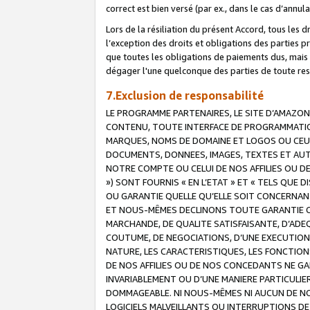
correct est bien versé (par ex., dans le cas d’annul
Lors de la résiliation du présent Accord, tous les 
l’exception des droits et obligations des parties p
que toutes les obligations de paiements dus, mais no
dégager l'une quelconque des parties de toute resp
7.Exclusion de responsabilité
LE PROGRAMME PARTENAIRES, LE SITE D’AMAZON
CONTENU, TOUTE INTERFACE DE PROGRAMMATION
MARQUES, NOMS DE DOMAINE ET LOGOS OU CEUX 
DOCUMENTS, DONNEES, IMAGES, TEXTES ET AUT
NOTRE COMPTE OU CELUI DE NOS AFFILIES OU 
») SONT FOURNIS « EN L’ETAT » ET « TELS QU
OU GARANTIE QUELLE QU’ELLE SOIT CONCERNANT 
ET NOUS-MÊMES DECLINONS TOUTE GARANTIE CON
MARCHANDE, DE QUALITE SATISFAISANTE, D’ADE
COUTUME, DE NEGOCIATIONS, D’UNE EXECUTION
NATURE, LES CARACTERISTIQUES, LES FONCTION
DE NOS AFFILIES OU DE NOS CONCEDANTS NE G
INVARIABLEMENT OU D’UNE MANIERE PARTICULI
DOMMAGEABLE. NI NOUS-MÊMES NI AUCUN DE NO
LOGICIELS MALVEILLANTS OU INTERRUPTIONS D