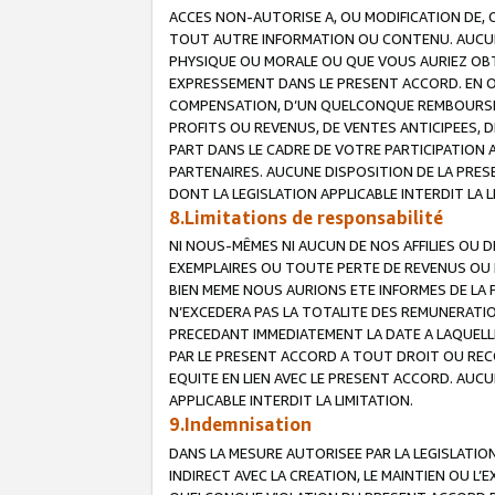
ACCES NON-AUTORISE A, OU MODIFICATION DE, 
TOUT AUTRE INFORMATION OU CONTENU. AUCUN
PHYSIQUE OU MORALE OU QUE VOUS AURIEZ OBT
EXPRESSEMENT DANS LE PRESENT ACCORD. EN 
COMPENSATION, D’UN QUELCONQUE REMBOURSE
PROFITS OU REVENUS, DE VENTES ANTICIPEES, 
PART DANS LE CADRE DE VOTRE PARTICIPATION
PARTENAIRES. AUCUNE DISPOSITION DE LA PRES
DONT LA LEGISLATION APPLICABLE INTERDIT LA L
8.Limitations de responsabilité
NI NOUS-MÊMES NI AUCUN DE NOS AFFILIES OU
EXEMPLAIRES OU TOUTE PERTE DE REVENUS OU 
BIEN MEME NOUS AURIONS ETE INFORMES DE LA 
N’EXCEDERA PAS LA TOTALITE DES REMUNERATI
PRECEDANT IMMEDIATEMENT LA DATE A LAQUELLE
PAR LE PRESENT ACCORD A TOUT DROIT OU REC
EQUITE EN LIEN AVEC LE PRESENT ACCORD. AUC
APPLICABLE INTERDIT LA LIMITATION.
9.Indemnisation
DANS LA MESURE AUTORISEE PAR LA LEGISLATI
INDIRECT AVEC LA CREATION, LE MAINTIEN OU L