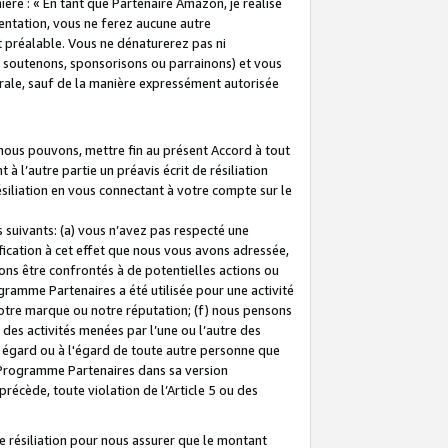
ière : « En tant que Partenaire Amazon, je réalise
mentation, vous ne ferez aucune autre
 préalable. Vous ne dénaturerez pas ni
s soutenons, sponsorisons ou parrainons) et vous
orale, sauf de la manière expressément autorisée
 nous pouvons, mettre fin au présent Accord à tout
à l’autre partie un préavis écrit de résiliation
ésiliation en vous connectant à votre compte sur le
 suivants: (a) vous n’avez pas respecté une
fication à cet effet que nous vous avons adressée,
ns être confrontés à de potentielles actions ou
gramme Partenaires a été utilisée pour une activité
notre marque ou notre réputation; (f) nous pensons
des activités menées par l’une ou l’autre des
 égard ou à l'égard de toute autre personne que
u Programme Partenaires dans sa version
 précède, toute violation de l’Article 5 ou des
 résiliation pour nous assurer que le montant