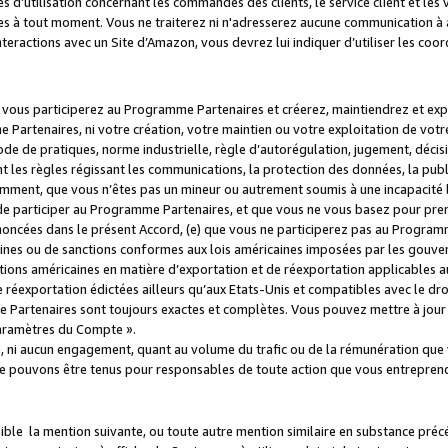
s d’utilisation concernant les commandes des clients, le service client et les
es à tout moment. Vous ne traiterez ni n'adresserez aucune communication à au
teractions avec un Site d’Amazon, vous devrez lui indiquer d’utiliser les coo
e vous participerez au Programme Partenaires et créerez, maintiendrez et ex
 Partenaires, ni votre création, votre maintien ou votre exploitation de votre
 code de pratiques, norme industrielle, règle d’autorégulation, jugement, déc
s règles régissant les communications, la protection des données, la public
amment, que vous n’êtes pas un mineur ou autrement soumis à une incapacité l
de participer au Programme Partenaires, et que vous ne vous basez pour pren
oncées dans le présent Accord, (e) que vous ne participerez pas au Programme
icaines ou de sanctions conformes aux lois américaines imposées par les gouv
ctions américaines en matière d’exportation et de réexportation applicables aux
e réexportation édictées ailleurs qu’aux Etats-Unis et compatibles avec le dr
artenaires sont toujours exactes et complètes. Vous pouvez mettre à jour 
 Paramètres du Compte ».
, ni aucun engagement, quant au volume du trafic ou de la rémunération qu
e pouvons être tenus pour responsables de toute action que vous entreprend
sible la mention suivante, ou toute autre mention similaire en substance pré