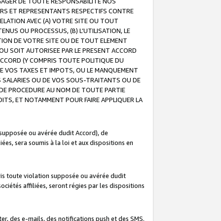
GAGER DE TOUTE RESPONSABILITE NOS
EURS ET REPRESENTANTS RESPECTIFS CONTRE
ELATION AVEC (A) VOTRE SITE OU TOUT
ENUS OU PROCESSUS, (B) L’UTILISATION, LE
ATION DE VOTRE SITE OU DE TOUT ELEMENT
E OU SOIT AUTORISEE PAR LE PRESENT ACCORD
ACCORD (Y COMPRIS TOUTE POLITIQUE DU
DE VOS TAXES ET IMPOTS, OU LE MANQUEMENT
OS SALARIES OU DE VOS SOUS-TRAITANTS OU DE
DE PROCEDURE AU NOM DE TOUTE PARTIE
OITS, ET NOTAMMENT POUR FAIRE APPLIQUER LA
 supposée ou avérée dudit Accord), de
ées, sera soumis à la loi et aux dispositions en
is toute violation supposée ou avérée dudit
iétés affiliées, seront régies par les dispositions
r, des e-mails, des notifications push et des SMS.