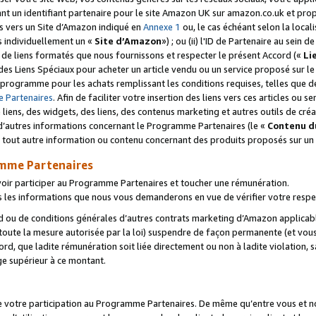
ant un identifiant partenaire pour le site Amazon UK sur amazon.co.uk et pro
ens vers un Site d’Amazon indiqué en
Annexe 1
ou, le cas échéant selon la local
s individuellement un «
Site d’Amazon
») ; ou (ii) l'ID de Partenaire au sein de
 de liens formatés que nous fournissons et respecter le présent Accord («
Li
 des Liens Spéciaux pour acheter un article vendu ou un service proposé sur l
rogramme pour les achats remplissant les conditions requises, telles que dét
 Partenaires
. Afin de faciliter votre insertion des liens vers ces articles ou
liens, des widgets, des liens, des contenus marketing et autres outils de cré
ue d’autres informations concernant le Programme Partenaires (le «
Contenu d
 tout autre information ou contenu concernant des produits proposés sur un s
amme Partenaires
oir participer au Programme Partenaires et toucher une rémunération.
les informations que nous vous demanderons en vue de vérifier votre respe
d ou de conditions générales d’autres contrats marketing d’Amazon applicable
 toute la mesure autorisée par la loi) suspendre de façon permanente (et vou
d, que ladite rémunération soit liée directement ou non à ladite violation, s
e supérieur à ce montant.
de votre participation au Programme Partenaires. De même qu’entre vous et nou