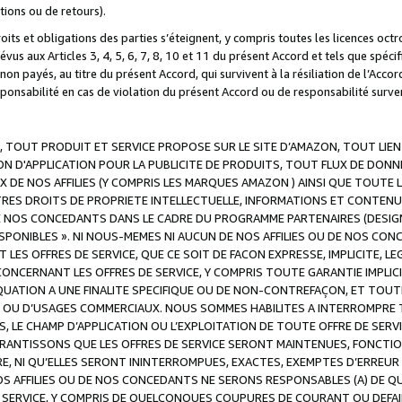
ations ou de retours).
droits et obligations des parties s’éteignent, y compris toutes les licences oc
révus aux Articles 3, 4, 5, 6, 7, 8, 10 et 11 du présent Accord et tels que sp
n payés, au titre du présent Accord, qui survivent à la résiliation de l’Accord
onsabilité en cas de violation du présent Accord ou de responsabilité survenu
, TOUT PRODUIT ET SERVICE PROPOSE SUR LE SITE D’AMAZON, TOUT LIEN
 D'APPLICATION POUR LA PUBLICITE DE PRODUITS, TOUT FLUX DE DONN
DE NOS AFFILIES (Y COMPRIS LES MARQUES AMAZON ) AINSI QUE TOUTE L
RES DROITS DE PROPRIETE INTELLECTUELLE, INFORMATIONS ET CONTENU
DE NOS CONCEDANTS DANS LE CADRE DU PROGRAMME PARTENAIRES (DESIG
E DISPONIBLES ». NI NOUS-MEMES NI AUCUN DE NOS AFFILIES OU DE NOS
LES OFFRES DE SERVICE, QUE CE SOIT DE FACON EXPRESSE, IMPLICITE, L
CERNANT LES OFFRES DE SERVICE, Y COMPRIS TOUTE GARANTIE IMPLICIT
QUATION A UNE FINALITE SPECIFIQUE OU DE NON-CONTREFAÇON, ET TOUTE
 OU D’USAGES COMMERCIAUX. NOUS SOMMES HABILITES A INTERROMPRE TO
S, LE CHAMP D’APPLICATION OU L’EXPLOITATION DE TOUTE OFFRE DE SER
ARANTISSONS QUE LES OFFRES DE SERVICE SERONT MAINTENUES, FONCTIO
ERE, NI QU’ELLES SERONT ININTERROMPUES, EXACTES, EXEMPTES D’ER
S AFFILIES OU DE NOS CONCEDANTS NE SERONS RESPONSABLES (A) DE QU
E SERVICE, Y COMPRIS DE QUELCONQUES COUPURES DE COURANT OU DEFAI