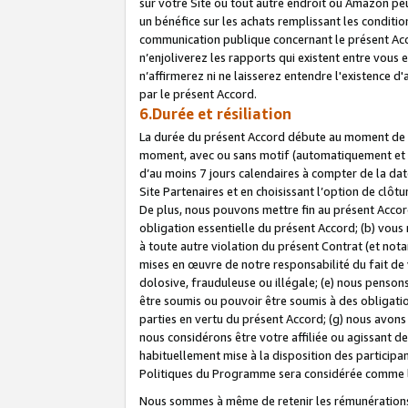
sur votre Site ou tout autre endroit où Amazon peut
un bénéfice sur les achats remplissant les conditio
communication publique concernant le présent Acco
n’enjoliverez les rapports qui existent entre vou
n’affirmerez ni ne laisserez entendre l'existence 
par le présent Accord.
6.Durée et résiliation
La durée du présent Accord débute au moment de vo
moment, avec ou sans motif (automatiquement et sans
d’au moins 7 jours calendaires à compter de la dat
Site Partenaires et en choisissant l’option de clô
De plus, nous pouvons mettre fin au présent Accord
obligation essentielle du présent Accord; (b) vous
à toute autre violation du présent Contrat (et no
mises en œuvre de notre responsabilité du fait de 
dolosive, frauduleuse ou illégale; (e) nous penso
être soumis ou pouvoir être soumis à des obligati
parties en vertu du présent Accord; (g) nous avon
nous considérons être votre affiliée ou agissant 
habituellement mise à la disposition des participants
Politiques du Programme sera considérée comme la 
Nous sommes à même de retenir les rémunérations 