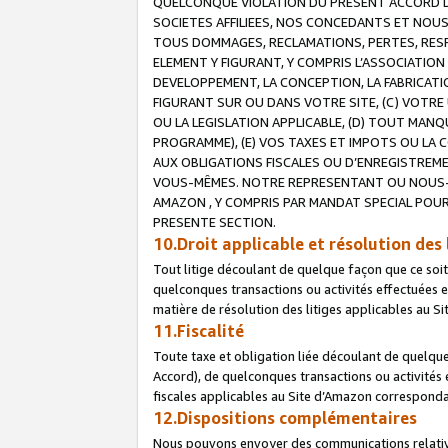
QUELCONQUE VIOLATION DU PRESENT ACCORD DE
SOCIETES AFFILIEES, NOS CONCEDANTS ET NOUS
TOUS DOMMAGES, RECLAMATIONS, PERTES, RESPO
ELEMENT Y FIGURANT, Y COMPRIS L’ASSOCIATION
DEVELOPPEMENT, LA CONCEPTION, LA FABRICATI
FIGURANT SUR OU DANS VOTRE SITE, (C) VOTRE 
OU LA LEGISLATION APPLICABLE, (D) TOUT MA
PROGRAMME), (E) VOS TAXES ET IMPOTS OU LA 
AUX OBLIGATIONS FISCALES OU D’ENREGISTREME
VOUS-MÊMES. NOTRE REPRESENTANT OU NOUS-
AMAZON , Y COMPRIS PAR MANDAT SPECIAL POUR
PRESENTE SECTION.
10.Droit applicable et résolution des 
Tout litige découlant de quelque façon que ce soi
quelconques transactions ou activités effectuées en
matière de résolution des litiges applicables au S
11.Fiscalité
Toute taxe et obligation liée découlant de quelqu
Accord), de quelconques transactions ou activités e
fiscales applicables au Site d’Amazon corresponda
12.Dispositions complémentaires
Nous pouvons envoyer des communications relatives