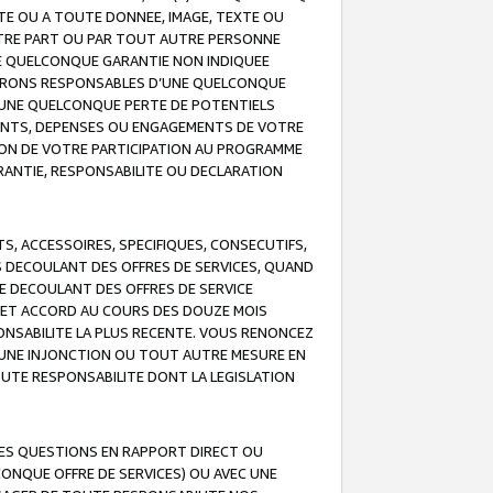
TE OU A TOUTE DONNEE, IMAGE, TEXTE OU
OTRE PART OU PAR TOUT AUTRE PERSONNE
NE QUELCONQUE GARANTIE NON INDIQUEE
 SERONS RESPONSABLES D’UNE QUELCONQUE
UNE QUELCONQUE PERTE DE POTENTIELS
EMENTS, DEPENSES OU ENGAGEMENTS DE VOTRE
ION DE VOTRE PARTICIPATION AU PROGRAMME
ARANTIE, RESPONSABILITE OU DECLARATION
, ACCESSOIRES, SPECIFIQUES, CONSECUTIFS,
S DECOULANT DES OFFRES DE SERVICES, QUAND
LE DECOULANT DES OFFRES DE SERVICE
 CET ACCORD AU COURS DES DOUZE MOIS
ONSABILITE LA PLUS RECENTE. VOUS RENONCEZ
, UNE INJONCTION OU TOUT AUTRE MESURE EN
OUTE RESPONSABILITE DONT LA LEGISLATION
LES QUESTIONS EN RAPPORT DIRECT OU
LCONQUE OFFRE DE SERVICES) OU AVEC UNE