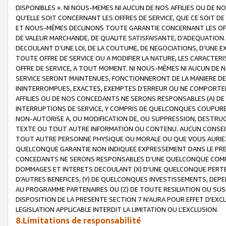
DISPONIBLES ». NI NOUS-MEMES NI AUCUN DE NOS AFFILIES OU D
QU’ELLE SOIT CONCERNANT LES OFFRES DE SERVICE, QUE CE SOIT DE
ET NOUS-MÊMES DECLINONS TOUTE GARANTIE CONCERNANT LES OFFRE
DE VALEUR MARCHANDE, DE QUALITE SATISFAISANTE, D’ADEQUATION
DECOULANT D’UNE LOI, DE LA COUTUME, DE NEGOCIATIONS, D’UNE
TOUTE OFFRE DE SERVICE OU A MODIFIER LA NATURE, LES CARACTERI
OFFRE DE SERVICE, A TOUT MOMENT. NI NOUS-MÊMES NI AUCUN DE 
SERVICE SERONT MAINTENUES, FONCTIONNERONT DE LA MANIERE DECR
ININTERROMPUES, EXACTES, EXEMPTES D’ERREUR OU NE COMPORT
AFFILIES OU DE NOS CONCEDANTS NE SERONS RESPONSABLES (A) DE
INTERRUPTIONS DE SERVICE, Y COMPRIS DE QUELCONQUES COUPURE
NON-AUTORISE A, OU MODIFICATION DE, OU SUPPRESSION, DESTRUC
TEXTE OU TOUT AUTRE INFORMATION OU CONTENU. AUCUN CONSEIL 
TOUT AUTRE PERSONNE PHYSIQUE OU MORALE OU QUE VOUS AURIEZ 
QUELCONQUE GARANTIE NON INDIQUEE EXPRESSEMENT DANS LE PRES
CONCEDANTS NE SERONS RESPONSABLES D’UNE QUELCONQUE COM
DOMMAGES ET INTERETS DECOULANT (X) D'UNE QUELCONQUE PERTE D
D'AUTRES BENEFICES, (Y) DE QUELCONQUES INVESTISSEMENTS, DEP
AU PROGRAMME PARTENAIRES OU (Z) DE TOUTE RESILIATION OU SU
DISPOSITION DE LA PRESENTE SECTION 7 N'AURA POUR EFFET D'EXC
LEGISLATION APPLICABLE INTERDIT LA LIMITATION OU L’EXCLUSION.
8.Limitations de responsabilité