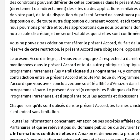
des conditions pouvant différer de celles contenues dans le présent Ac
(directement ou indirectement) des sites ou des applications similaires o
de votre part, de toute disposition du présent Accord ne constituera pa
disposition ou de toute autre disposition du présent Accord, et (d) tou
nous pourrions prendre et toutes approbations que nous pourrions donn
notre seule discrétion, et ne seront valables que si elles sont confirmée
Vous ne pouvez pas céder ou transférer le présent Accord, du fait de la 
réserve de cette restriction, le présent Accord sera obligatoire, opposab
Le présent Accord intègre, et vous vous engagez à respecter, la dernière 
mentionnées dans le présent Accord et toute autre politique s’appliqua
programme Partenaires (les «
Politiques du Programme
»), y compri
contradiction entre le présent Accord et toute Politique du Programme, 
l’accord que vous avez conclu avec une société affiliée d’Amazon dans 
programme séparé. Le présent Accord (y compris les Politiques du Progr
Programme Partenaires, et il supplante tous les accords et discussions 
Chaque fois qu’ils sont utilisés dans le présent Accord, les termes « in
s'entendent sans limitation.
Toutes les informations concernant Amazon ou ses sociétés affiliées 
Partenaires et qui ne relèvent pas du domaine public, ou qui devraient
«
Informations confidentielles
» d’Amazon et demeurent la propriété 
mesure où leur utilisation est raisonnablement nécessaire pour l'appli