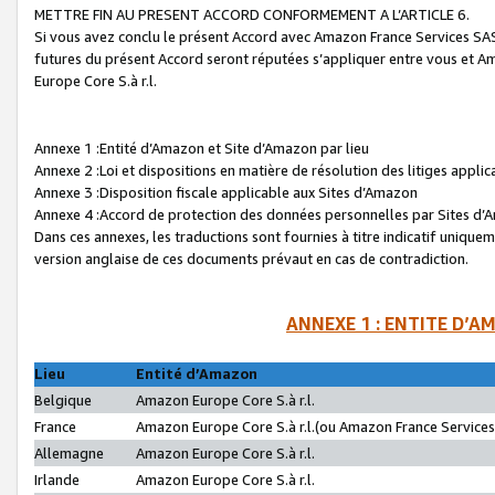
METTRE FIN AU PRESENT ACCORD CONFORMEMENT A L’ARTICLE 6.
Si vous avez conclu le présent Accord avec Amazon France Services SAS 
futures du présent Accord seront réputées s’appliquer entre vous et 
Europe Core S.à r.l.
Annexe 1 :Entité d’Amazon et Site d’Amazon par lieu
Annexe 2 :Loi et dispositions en matière de résolution des litiges appli
Annexe 3 :Disposition fiscale applicable aux Sites d’Amazon
Annexe 4 :Accord de protection des données personnelles par Sites d
Dans ces annexes, les traductions sont fournies à titre indicatif uniquem
version anglaise de ces documents prévaut en cas de contradiction.
ANNEXE 1 : ENTITE D’A
Lieu
Entité d’Amazon
Belgique
Amazon Europe Core S.à r.l.
France
Amazon Europe Core S.à r.l.(ou Amazon France Services 
Allemagne
Amazon Europe Core S.à r.l.
Irlande
Amazon Europe Core S.à r.l.