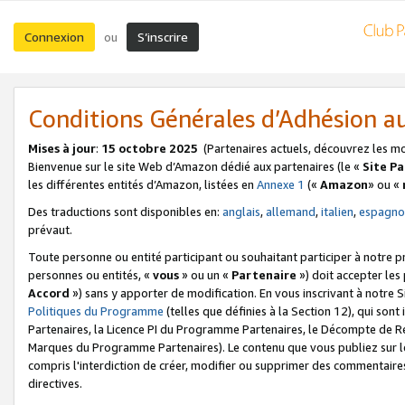
Connexion
S’inscrire
ou
Conditions Générales d’Adhésion 
Mises à jour
:
15 octobre 2025
(Partenaires actuels, découvrez les m
Bienvenue sur le site Web d’Amazon dédié aux partenaires (le «
Site P
les différentes entités d’Amazon, listées en
Annexe 1
(«
Amazon
» ou «
Des traductions sont disponibles en:
anglais
,
allemand
,
italien
,
espagno
prévaut.
Toute personne ou entité participant ou souhaitant participer à notre 
personnes ou entités, «
vous
» ou un «
Partenaire
») doit accepter le
Accord
») sans y apporter de modification. En vous inscrivant à notre Si
Politiques du Programme
(telles que définies à la Section 12), qui so
Partenaires, la Licence PI du Programme Partenaires, le Décompte de 
Marques du Programme Partenaires). Le contenu que vous publiez sur l
compris l'interdiction de créer, modifier ou supprimer des commentaires
directives.