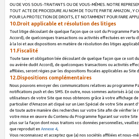
OU DE VOS SOUS-TRAITANTS OU DE VOUS-MÊMES. NOTRE REPRES
TOUT ACTE DE PROCEDURE AU NOM DE TOUTE PARTIE AMAZON , Y CO
POUR LA PROTECTION DE DROITS, ET NOTAMMENT POUR FAIRE APPL
10.Droit applicable et résolution des litiges
Tout litige découlant de quelque façon que ce soit du Programme Parte
Accord), de quelconques transactions ou activités effectuées en vertu d
à la loi et aux dispositions en matière de résolution des litiges applic
11.Fiscalité
Toute taxe et obligation liée découlant de quelque façon que ce soit 
ou avérée dudit Accord), de quelconques transactions ou activités effe
affiliées, seront régies par les dispositions fiscales applicables au Si
12.Dispositions complémentaires
Nous pouvons envoyer des communications relatives au programme Parten
notifications push et des SMS. En outre, nous sommes autorisés à (a) cont
utilisateurs de votre Site que nous obtenons grâce à votre affichage de
particulier d'Amazon ait cliqué sur un Lien Spécial de votre Site avant d
de toute autre manière des recherches sur votre Site afin de vérifier le re
votre mise en œuvre du Contenu du Programme figurant sur votre Site à
plus sur la façon dont nous traitons vos données personnelles, veuille
que reproduit en
Annexe 4
,
Vous reconnaissez et acceptez que (a) nos sociétés affiliées et nous-m