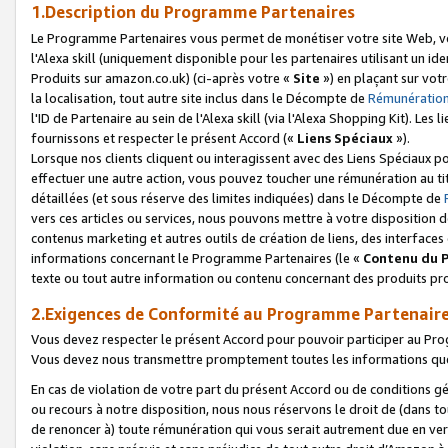
1.Description du Programme Partenaires
Le Programme Partenaires vous permet de monétiser votre site Web, vos 
l'Alexa skill (uniquement disponible pour les partenaires utilisant un 
Produits sur amazon.co.uk) (ci-après votre «
Site
») en plaçant sur votr
la localisation, tout autre site inclus dans le Décompte de
Rémunération
l'ID de Partenaire au sein de l'Alexa skill (via l'Alexa Shopping Kit). Le
fournissons et respecter le présent Accord («
Liens Spéciaux
»).
Lorsque nos clients cliquent ou interagissent avec des Liens Spéciaux p
effectuer une autre action, vous pouvez toucher une rémunération au ti
détaillées (et sous réserve des limites indiquées) dans le Décompte de
vers ces articles ou services, nous pouvons mettre à votre disposition d
contenus marketing et autres outils de création de liens, des interfaces
informations concernant le Programme Partenaires (le «
Contenu du 
texte ou tout autre information ou contenu concernant des produits prop
2.Exigences de Conformité au Programme Partenair
Vous devez respecter le présent Accord pour pouvoir participer au Pr
Vous devez nous transmettre promptement toutes les informations que
En cas de violation de votre part du présent Accord ou de conditions g
ou recours à notre disposition, nous nous réservons le droit de (dans 
de renoncer à) toute rémunération qui vous serait autrement due en ver