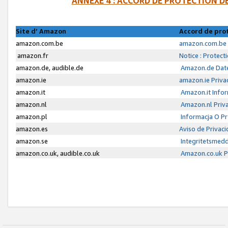
ANNEXE 4 : ACCORD DE PROTECTION 
Site d’ Amazon
Accord de pro
amazon.com.be
amazon.com.be 
amazon.fr
Notice : Protect
amazon.de, audible.de
Amazon.de Date
amazon.ie
amazon.ie Priva
amazon.it
Amazon.it Infor
amazon.nl
Amazon.nl Priva
amazon.pl
Informacja O P
amazon.es
Aviso de Privac
amazon.se
Integritetsmed
amazon.co.uk, audible.co.uk
Amazon.co.uk Pr