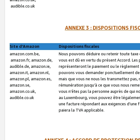
audible.co.uk
ANNEXE 3 : DISPOSITIONS FI
Site d’Amazon
Dispositions fiscales
amazon.com.be,
Nous pouvons déduire ou retenir toute taxe 
amazon.fr, amazon.de,
vous est dû en vertu du présent Accord. Les 
audible.de, amazon.ie,
représenteront le paiement ou le règlement 
amazon.it, amazon.nl,
pouvons vous demander ponctuellement des r
amazon.pl, amazon.es,
mais que vous ne nous les transmettez pas, n
amazon.se,
rémunération jusqu’à ce que vous nous reme
amazon.co.uk,
vous n’êtes pas la personne auprès de qui no
audible.co.uk
au Luxembourg, vous pouvez être légalement 
une facture répondant aux exigences d’une 
paiera la TVA applicable.