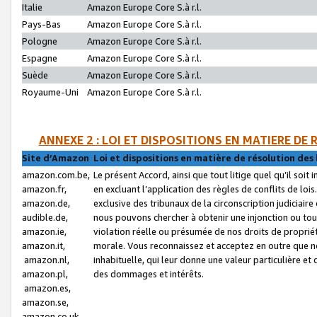
Italie
Amazon Europe Core S.à r.l.
Pays-Bas
Amazon Europe Core S.à r.l.
Pologne
Amazon Europe Core S.à r.l.
Espagne
Amazon Europe Core S.à r.l.
Suède
Amazon Europe Core S.à r.l.
Royaume-Uni
Amazon Europe Core S.à r.l.
ANNEXE 2 : LOI ET DISPOSITIONS EN MATIERE DE
Site d’Amazon
Loi et dispositions en matière de résolution des 
amazon.com.be,
Le présent Accord, ainsi que tout litige quel qu’il soi
amazon.fr,
en excluant l’application des règles de conflits de l
amazon.de,
exclusive des tribunaux de la circonscription judiciai
audible.de,
nous pouvons chercher à obtenir une injonction ou tou
amazon.ie,
violation réelle ou présumée de nos droits de proprié
amazon.it,
morale. Vous reconnaissez et acceptez en outre que n
amazon.nl,
inhabituelle, qui leur donne une valeur particulière 
amazon.pl,
des dommages et intérêts.
amazon.es,
amazon.se,
amazon.co.uk,