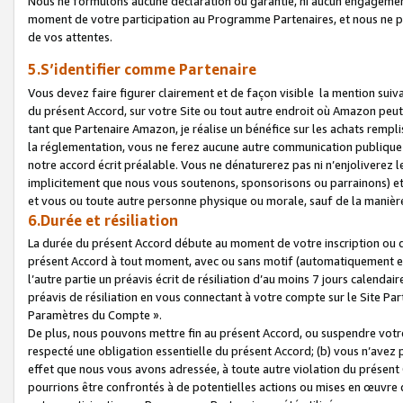
Nous ne formulons aucune déclaration ou garantie, ni aucun engagemen
moment de votre participation au Programme Partenaires, et nous ne p
de vos attentes.
5.S’identifier comme Partenaire
Vous devez faire figurer clairement et de façon visible la mention sui
du présent Accord, sur votre Site ou tout autre endroit où Amazon peut vo
tant que Partenaire Amazon, je réalise un bénéfice sur les achats remplis
la réglementation, vous ne ferez aucune autre communication publique
notre accord écrit préalable. Vous ne dénaturerez pas ni n’enjoliverez 
implicitement que nous vous soutenons, sponsorisons ou parrainons) et v
et vous ou toute autre personne physique ou morale, sauf de la manièr
6.Durée et résiliation
La durée du présent Accord débute au moment de votre inscription ou de
présent Accord à tout moment, avec ou sans motif (automatiquement et sa
l’autre partie un préavis écrit de résiliation d’au moins 7 jours calenda
préavis de résiliation en vous connectant à votre compte sur le Site Par
Paramètres du Compte ».
De plus, nous pouvons mettre fin au présent Accord, ou suspendre votre 
respecté une obligation essentielle du présent Accord; (b) vous n’avez p
effet que nous vous avons adressée, à toute autre violation du présen
pourrions être confrontés à de potentielles actions ou mises en œuvre 