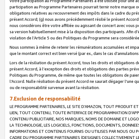
votre participation au Programme Partenaires a été utilisée pour une ac
participation au Programme Partenaires pourrait ternir notre marque ou
obligations relatives au recouvrement des impôts dans le cadre du prése
présent Accord; (g) nous avons précédemment résilié le présent Accord
nous considérons être votre affiliée ou agissant de concert avec vous 
sa version habituellement mise à la disposition des participants. Afin d’é
violation de l’Article 5 ou des Politiques du Programme sera considéré
Nous sommes à même de retenir les rémunérations accumulées et impayée
que le montant correct est bien versé (par ex., dans le cas d’annulations
Lors de la résiliation du présent Accord, tous les droits et obligations 
présent Accord, à l’exception des droits et obligations des parties prévus
Politiques du Programme, de même que toutes les obligations de paiement
l’Accord. Nulle résiliation du présent Accord ne saurait dégager l'une 
ou de responsabilité survenue avant la résiliation.
7.Exclusion de responsabilité
LE PROGRAMME PARTENAIRES, LE SITE D’AMAZON, TOUT PRODUIT ET 
LIEN, TOUT CONTENU, TOUTE INTERFACE DE PROGRAMMATION D'APP
CONTENU PUBLICITAIRE, NOS MARQUES, NOMS DE DOMAINE ET LOGOS
LA TECHNOLOGIE, LES LOGICIELS, FONCTIONS, DOCUMENTS, DONNEES
INFORMATIONS ET CONTENUS FOURNIS OU UTILISES PAR NOUS OU P
CADRE DU PROGRAMME PARTENAIRES (DESIGNES COLLECTIVEMENT LE