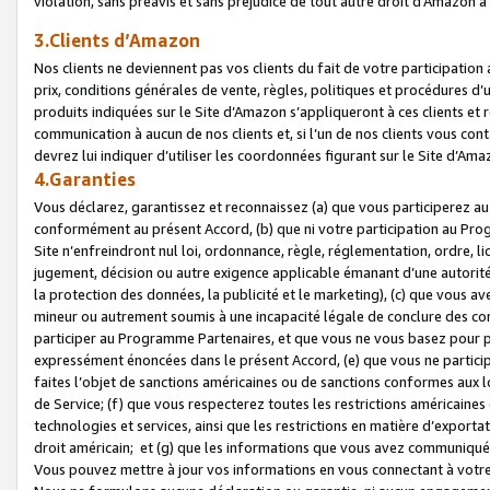
violation, sans préavis et sans préjudice de tout autre droit d’Amazo
3.Clients d’Amazon
Nos clients ne deviennent pas vos clients du fait de votre participati
prix, conditions générales de vente, règles, politiques et procédures d’u
produits indiquées sur le Site d’Amazon s’appliqueront à ces clients et
communication à aucun de nos clients et, si l’un de nos clients vous co
devrez lui indiquer d’utiliser les coordonnées figurant sur le Site d’Ama
4.Garanties
Vous déclarez, garantissez et reconnaissez (a) que vous participerez a
conformément au présent Accord, (b) que ni votre participation au Prog
Site n’enfreindront nul loi, ordonnance, règle, réglementation, ordre, li
jugement, décision ou autre exigence applicable émanant d’une autori
la protection des données, la publicité et le marketing), (c) que vous 
mineur ou autrement soumis à une incapacité légale de conclure des con
participer au Programme Partenaires, et que vous ne vous basez pour pr
expressément énoncées dans le présent Accord, (e) que vous ne particip
faites l’objet de sanctions américaines ou de sanctions conformes aux 
de Service; (f) que vous respecterez toutes les restrictions américaines
technologies et services, ainsi que les restrictions en matière d’exporta
droit américain; et (g) que les informations que vous avez communiqué
Vous pouvez mettre à jour vos informations en vous connectant à votre