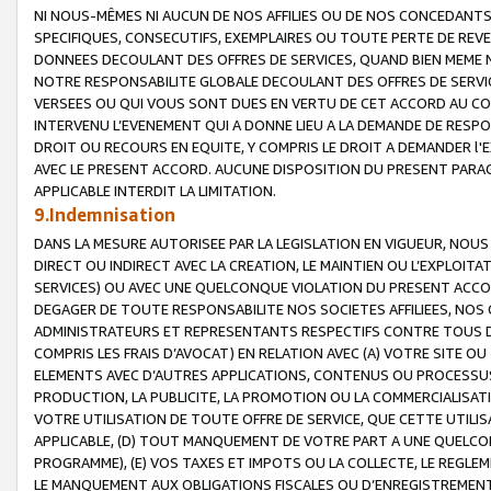
NI NOUS-MÊMES NI AUCUN DE NOS AFFILIES OU DE NOS CONCEDANT
SPECIFIQUES, CONSECUTIFS, EXEMPLAIRES OU TOUTE PERTE DE REVE
DONNEES DECOULANT DES OFFRES DE SERVICES, QUAND BIEN MEME N
NOTRE RESPONSABILITE GLOBALE DECOULANT DES OFFRES DE SERVI
VERSEES OU QUI VOUS SONT DUES EN VERTU DE CET ACCORD AU CO
INTERVENU L’EVENEMENT QUI A DONNE LIEU A LA DEMANDE DE RESP
DROIT OU RECOURS EN EQUITE, Y COMPRIS LE DROIT A DEMANDER l'
AVEC LE PRESENT ACCORD. AUCUNE DISPOSITION DU PRESENT PARAG
APPLICABLE INTERDIT LA LIMITATION.
9.Indemnisation
DANS LA MESURE AUTORISEE PAR LA LEGISLATION EN VIGUEUR, NO
DIRECT OU INDIRECT AVEC LA CREATION, LE MAINTIEN OU L’EXPLOIT
SERVICES) OU AVEC UNE QUELCONQUE VIOLATION DU PRESENT ACCO
DEGAGER DE TOUTE RESPONSABILITE NOS SOCIETES AFFILIEES, NOS 
ADMINISTRATEURS ET REPRESENTANTS RESPECTIFS CONTRE TOUS D
COMPRIS LES FRAIS D’AVOCAT) EN RELATION AVEC (A) VOTRE SITE O
ELEMENTS AVEC D’AUTRES APPLICATIONS, CONTENUS OU PROCESSUS, (
PRODUCTION, LA PUBLICITE, LA PROMOTION OU LA COMMERCIALISAT
VOTRE UTILISATION DE TOUTE OFFRE DE SERVICE, QUE CETTE UTILI
APPLICABLE, (D) TOUT MANQUEMENT DE VOTRE PART A UNE QUELCO
PROGRAMME), (E) VOS TAXES ET IMPOTS OU LA COLLECTE, LE REGLE
LE MANQUEMENT AUX OBLIGATIONS FISCALES OU D’ENREGISTREMENT 