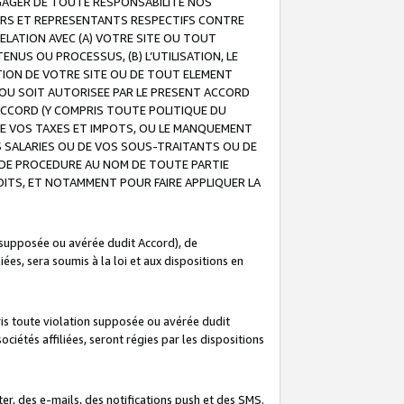
GAGER DE TOUTE RESPONSABILITE NOS
EURS ET REPRESENTANTS RESPECTIFS CONTRE
ELATION AVEC (A) VOTRE SITE OU TOUT
ENUS OU PROCESSUS, (B) L’UTILISATION, LE
ATION DE VOTRE SITE OU DE TOUT ELEMENT
E OU SOIT AUTORISEE PAR LE PRESENT ACCORD
ACCORD (Y COMPRIS TOUTE POLITIQUE DU
DE VOS TAXES ET IMPOTS, OU LE MANQUEMENT
OS SALARIES OU DE VOS SOUS-TRAITANTS OU DE
DE PROCEDURE AU NOM DE TOUTE PARTIE
OITS, ET NOTAMMENT POUR FAIRE APPLIQUER LA
 supposée ou avérée dudit Accord), de
ées, sera soumis à la loi et aux dispositions en
is toute violation supposée ou avérée dudit
iétés affiliées, seront régies par les dispositions
r, des e-mails, des notifications push et des SMS.