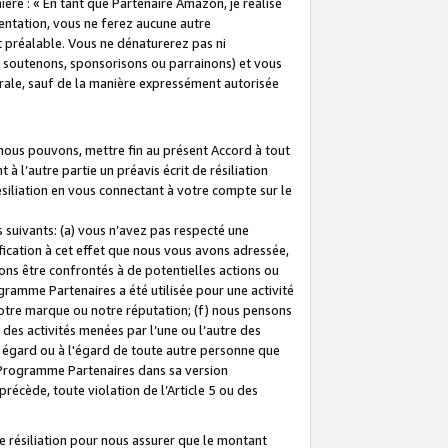
ière : « En tant que Partenaire Amazon, je réalise
mentation, vous ne ferez aucune autre
 préalable. Vous ne dénaturerez pas ni
s soutenons, sponsorisons ou parrainons) et vous
orale, sauf de la manière expressément autorisée
 nous pouvons, mettre fin au présent Accord à tout
à l’autre partie un préavis écrit de résiliation
ésiliation en vous connectant à votre compte sur le
 suivants: (a) vous n’avez pas respecté une
fication à cet effet que nous vous avons adressée,
ns être confrontés à de potentielles actions ou
gramme Partenaires a été utilisée pour une activité
notre marque ou notre réputation; (f) nous pensons
des activités menées par l’une ou l’autre des
 égard ou à l'égard de toute autre personne que
u Programme Partenaires dans sa version
 précède, toute violation de l’Article 5 ou des
 résiliation pour nous assurer que le montant