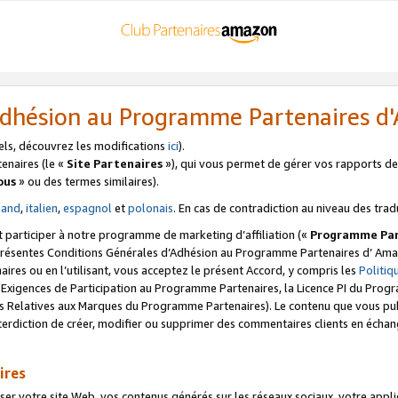
’Adhésion au Programme Partenaires 
els, découvrez les modifications
ici
).
enaires (le «
Site Partenaires
»), qui vous permet de gérer vos rapports de 
ous
» ou des termes similaires).
mand
,
italien
,
espagnol
et
polonais
. En cas de contradiction au niveau des trad
t participer à notre programme de marketing d’affiliation («
Programme Par
 présentes Conditions Générales d’Adhésion au Programme Partenaires d’ Ama
naires ou en l’utilisant, vous acceptez le présent Accord, y compris les
Politi
s Exigences de Participation au Programme Partenaires, la Licence PI du Pr
s Relatives aux Marques du Programme Partenaires). Le contenu que vous publ
erdiction de créer, modifier ou supprimer des commentaires clients en échan
ires
votre site Web, vos contenus générés sur les réseaux sociaux, votre applicati