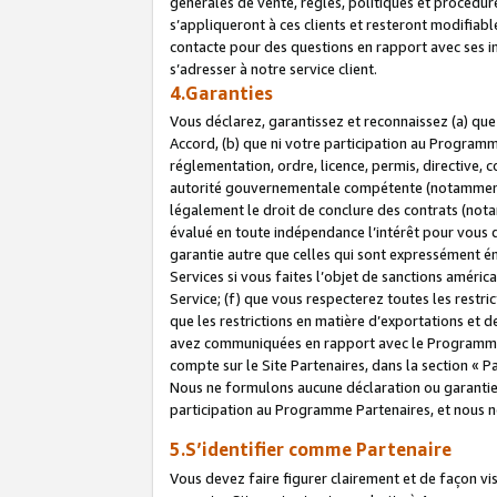
générales de vente, règles, politiques et procédure
s’appliqueront à ces clients et resteront modifiabl
contacte pour des questions en rapport avec ses in
s’adresser à notre service client.
4.Garanties
Vous déclarez, garantissez et reconnaissez (a) qu
Accord, (b) que ni votre participation au Programme
réglementation, ordre, licence, permis, directive,
autorité gouvernementale compétente (notamment le
légalement le droit de conclure des contrats (not
évalué en toute indépendance l’intérêt pour vous 
garantie autre que celles qui sont expressément én
Services si vous faites l’objet de sanctions amér
Service; (f) que vous respecterez toutes les restri
que les restrictions en matière d’exportations et d
avez communiquées en rapport avec le Programme P
compte sur le Site Partenaires, dans la section «
Nous ne formulons aucune déclaration ou garantie
participation au Programme Partenaires, et nous n
5.S’identifier comme Partenaire
Vous devez faire figurer clairement et de façon vi