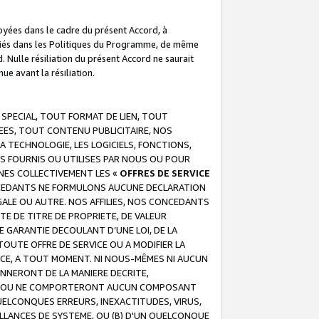
troyées dans le cadre du présent Accord, à
écifiés dans les Politiques du Programme, de même
. Nulle résiliation du présent Accord ne saurait
e avant la résiliation.
 SPECIAL, TOUT FORMAT DE LIEN, TOUT
EES, TOUT CONTENU PUBLICITAIRE, NOS
A TECHNOLOGIE, LES LOGICIELS, FONCTIONS,
S FOURNIS OU UTILISES PAR NOUS OU POUR
NES COLLECTIVEMENT LES «
OFFRES DE SERVICE
 CONCEDANTS NE FORMULONS AUCUNE DECLARATION
EGALE OU AUTRE. NOS AFFILIES, NOS CONCEDANTS
E DE TITRE DE PROPRIETE, DE VALEUR
 GARANTIE DECOULANT D’UNE LOI, DE LA
UTE OFFRE DE SERVICE OU A MODIFIER LA
VICE, A TOUT MOMENT. NI NOUS-MÊMES NI AUCUN
NNERONT DE LA MANIERE DECRITE,
REUR OU NE COMPORTERONT AUCUN COMPOSANT
ELCONQUES ERREURS, INEXACTITUDES, VIRUS,
LLANCES DE SYSTEME, OU (B) D'UN QUELCONQUE