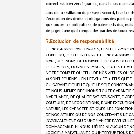
correct est bien versé (par ex., dans le cas d’annul
Lors de la résiliation du présent Accord, tous les 
l’exception des droits et obligations des parties p
que toutes les obligations de paiements dus, mais no
dégager l'une quelconque des parties de toute resp
7.Exclusion de responsabilité
LE PROGRAMME PARTENAIRES, LE SITE D’AMAZON
CONTENU, TOUTE INTERFACE DE PROGRAMMATION
MARQUES, NOMS DE DOMAINE ET LOGOS OU CEUX 
DOCUMENTS, DONNEES, IMAGES, TEXTES ET AUT
NOTRE COMPTE OU CELUI DE NOS AFFILIES OU 
») SONT FOURNIS « EN L’ETAT » ET « TELS QU
OU GARANTIE QUELLE QU’ELLE SOIT CONCERNANT 
ET NOUS-MÊMES DECLINONS TOUTE GARANTIE CON
MARCHANDE, DE QUALITE SATISFAISANTE, D’ADE
COUTUME, DE NEGOCIATIONS, D’UNE EXECUTION
NATURE, LES CARACTERISTIQUES, LES FONCTION
DE NOS AFFILIES OU DE NOS CONCEDANTS NE G
INVARIABLEMENT OU D’UNE MANIERE PARTICULI
DOMMAGEABLE. NI NOUS-MÊMES NI AUCUN DE NO
LOGICIELS MALVEILLANTS OU INTERRUPTIONS D