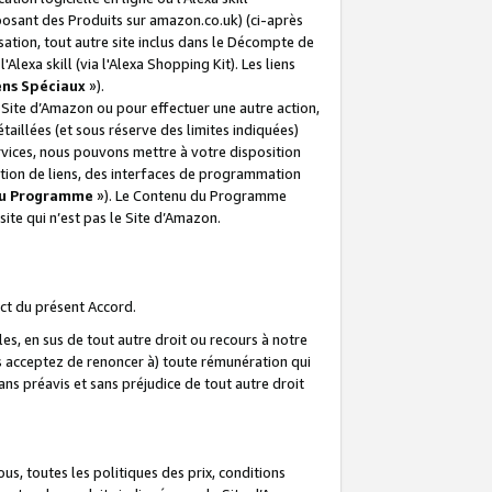
posant des Produits sur amazon.co.uk) (ci-après
isation, tout autre site inclus dans le Décompte de
 l'Alexa skill (via l'Alexa Shopping Kit). Les liens
ens Spéciaux
»).
e Site d’Amazon ou pour effectuer une autre action,
aillées (et sous réserve des limites indiquées)
 services, nous pouvons mettre à votre disposition
ation de liens, des interfaces de programmation
u Programme
»). Le Contenu du Programme
ite qui n’est pas le Site d’Amazon.
ct du présent Accord.
s, en sus de tout autre droit ou recours à notre
s acceptez de renoncer à) toute rémunération qui
ans préavis et sans préjudice de tout autre droit
s, toutes les politiques des prix, conditions