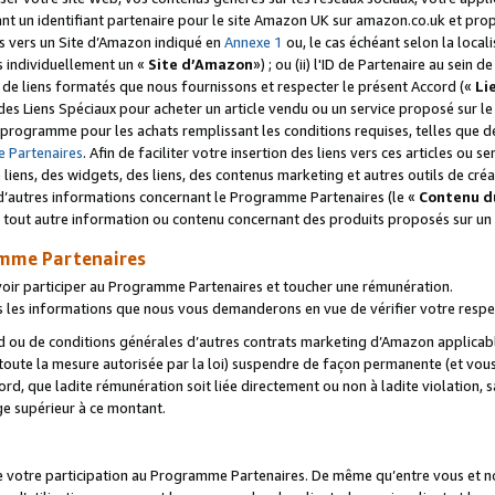
ant un identifiant partenaire pour le site Amazon UK sur amazon.co.uk et pro
ens vers un Site d’Amazon indiqué en
Annexe 1
ou, le cas échéant selon la local
s individuellement un «
Site d’Amazon
») ; ou (ii) l'ID de Partenaire au sein de
 de liens formatés que nous fournissons et respecter le présent Accord («
Li
 des Liens Spéciaux pour acheter un article vendu ou un service proposé sur l
rogramme pour les achats remplissant les conditions requises, telles que dét
 Partenaires
. Afin de faciliter votre insertion des liens vers ces articles ou
liens, des widgets, des liens, des contenus marketing et autres outils de cré
ue d’autres informations concernant le Programme Partenaires (le «
Contenu d
 tout autre information ou contenu concernant des produits proposés sur un s
amme Partenaires
oir participer au Programme Partenaires et toucher une rémunération.
les informations que nous vous demanderons en vue de vérifier votre respe
d ou de conditions générales d’autres contrats marketing d’Amazon applicable
 toute la mesure autorisée par la loi) suspendre de façon permanente (et vou
d, que ladite rémunération soit liée directement ou non à ladite violation, s
e supérieur à ce montant.
de votre participation au Programme Partenaires. De même qu’entre vous et nou