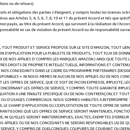
ations ou de retours).
droits et obligations des parties s’éteignent, y compris toutes les licences oc
révus aux Articles 3, 4, 5, 6, 7, 8, 10 et 11 du présent Accord et tels que sp
n payés, au titre du présent Accord, qui survivent à la résiliation de l’Accord
onsabilité en cas de violation du présent Accord ou de responsabilité survenu
, TOUT PRODUIT ET SERVICE PROPOSE SUR LE SITE D’AMAZON, TOUT LIEN
 D'APPLICATION POUR LA PUBLICITE DE PRODUITS, TOUT FLUX DE DONN
DE NOS AFFILIES (Y COMPRIS LES MARQUES AMAZON ) AINSI QUE TOUTE L
RES DROITS DE PROPRIETE INTELLECTUELLE, INFORMATIONS ET CONTENU
DE NOS CONCEDANTS DANS LE CADRE DU PROGRAMME PARTENAIRES (DESIG
E DISPONIBLES ». NI NOUS-MEMES NI AUCUN DE NOS AFFILIES OU DE NOS
LES OFFRES DE SERVICE, QUE CE SOIT DE FACON EXPRESSE, IMPLICITE, L
CERNANT LES OFFRES DE SERVICE, Y COMPRIS TOUTE GARANTIE IMPLICIT
QUATION A UNE FINALITE SPECIFIQUE OU DE NON-CONTREFAÇON, ET TOUTE
 OU D’USAGES COMMERCIAUX. NOUS SOMMES HABILITES A INTERROMPRE TO
S, LE CHAMP D’APPLICATION OU L’EXPLOITATION DE TOUTE OFFRE DE SER
ARANTISSONS QUE LES OFFRES DE SERVICE SERONT MAINTENUES, FONCTIO
ERE, NI QU’ELLES SERONT ININTERROMPUES, EXACTES, EXEMPTES D’ER
S AFFILIES OU DE NOS CONCEDANTS NE SERONS RESPONSABLES (A) DE QU
E SERVICE, Y COMPRIS DE QUELCONQUES COUPURES DE COURANT OU DEFAI