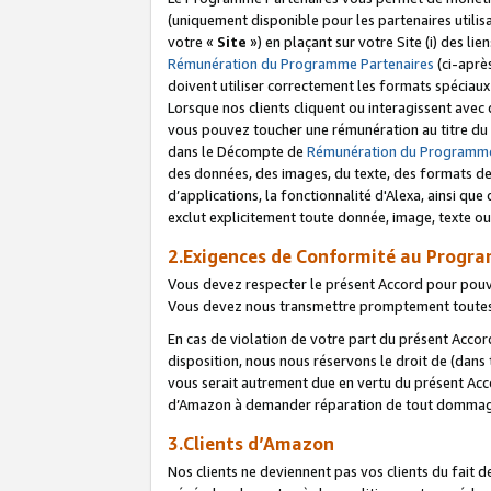
(uniquement disponible pour les partenaires utilis
votre «
Site
») en plaçant sur votre Site (i) des li
Rémunération du Programme Partenaires
(ci-aprè
doivent utiliser correctement les formats spéciaux
Lorsque nos clients cliquent ou interagissent avec
vous pouvez toucher une rémunération au titre du p
dans le Décompte de
Rémunération du Programme
des données, des images, du texte, des formats de 
d’applications, la fonctionnalité d'Alexa, ainsi q
exclut explicitement toute donnée, image, texte ou
2.Exigences de Conformité au Progr
Vous devez respecter le présent Accord pour pouv
Vous devez nous transmettre promptement toutes 
En cas de violation de votre part du présent Accor
disposition, nous nous réservons le droit de (dans
vous serait autrement due en vertu du présent Accor
d’Amazon à demander réparation de tout dommag
3.Clients d’Amazon
Nos clients ne deviennent pas vos clients du fait 