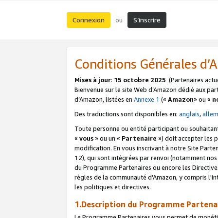
Connexion
S’inscrire
ou
Conditions Générales d
Mises à jour
:
15 octobre 2025
(Partenaires actu
Bienvenue sur le site Web d’Amazon dédié aux part
d’Amazon, listées en
Annexe 1
(«
Amazon
» ou «
n
Des traductions sont disponibles en:
anglais
,
alle
Toute personne ou entité participant ou souhaitan
«
vous
» ou un «
Partenaire
») doit accepter les
modification. En vous inscrivant à notre Site Parte
12), qui sont intégrées par renvoi (notamment no
du Programme Partenaires ou encore les Directive
règles de la communauté d'Amazon, y compris l'int
les politiques et directives.
1.Description du Programme Partena
Le Programme Partenaires vous permet de monétiser 