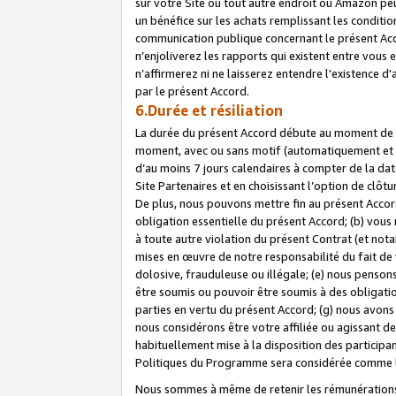
sur votre Site ou tout autre endroit où Amazon peut
un bénéfice sur les achats remplissant les conditio
communication publique concernant le présent Acco
n’enjoliverez les rapports qui existent entre vou
n’affirmerez ni ne laisserez entendre l'existence 
par le présent Accord.
6.Durée et résiliation
La durée du présent Accord débute au moment de vo
moment, avec ou sans motif (automatiquement et sans
d’au moins 7 jours calendaires à compter de la dat
Site Partenaires et en choisissant l’option de clô
De plus, nous pouvons mettre fin au présent Accord
obligation essentielle du présent Accord; (b) vous
à toute autre violation du présent Contrat (et no
mises en œuvre de notre responsabilité du fait de 
dolosive, frauduleuse ou illégale; (e) nous penso
être soumis ou pouvoir être soumis à des obligati
parties en vertu du présent Accord; (g) nous avon
nous considérons être votre affiliée ou agissant 
habituellement mise à la disposition des participants
Politiques du Programme sera considérée comme la 
Nous sommes à même de retenir les rémunérations 