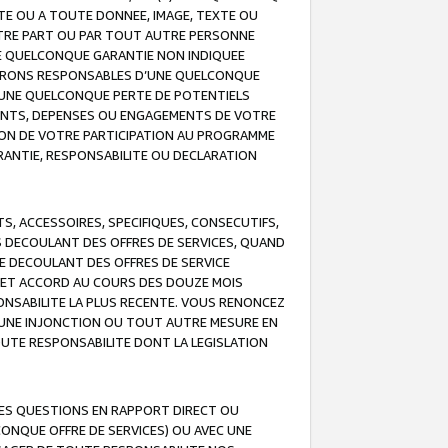
TE OU A TOUTE DONNEE, IMAGE, TEXTE OU
OTRE PART OU PAR TOUT AUTRE PERSONNE
NE QUELCONQUE GARANTIE NON INDIQUEE
 SERONS RESPONSABLES D’UNE QUELCONQUE
UNE QUELCONQUE PERTE DE POTENTIELS
EMENTS, DEPENSES OU ENGAGEMENTS DE VOTRE
ION DE VOTRE PARTICIPATION AU PROGRAMME
ARANTIE, RESPONSABILITE OU DECLARATION
, ACCESSOIRES, SPECIFIQUES, CONSECUTIFS,
S DECOULANT DES OFFRES DE SERVICES, QUAND
LE DECOULANT DES OFFRES DE SERVICE
 CET ACCORD AU COURS DES DOUZE MOIS
ONSABILITE LA PLUS RECENTE. VOUS RENONCEZ
, UNE INJONCTION OU TOUT AUTRE MESURE EN
OUTE RESPONSABILITE DONT LA LEGISLATION
LES QUESTIONS EN RAPPORT DIRECT OU
LCONQUE OFFRE DE SERVICES) OU AVEC UNE