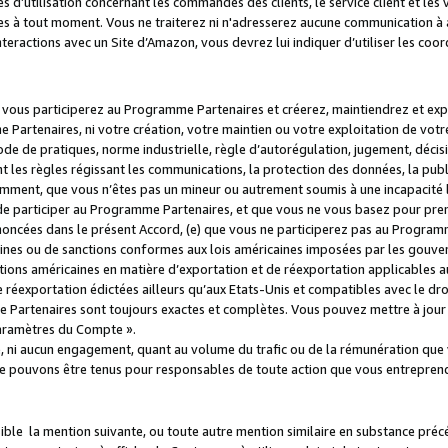
s d’utilisation concernant les commandes des clients, le service client et les
es à tout moment. Vous ne traiterez ni n'adresserez aucune communication à au
teractions avec un Site d’Amazon, vous devrez lui indiquer d’utiliser les coo
e vous participerez au Programme Partenaires et créerez, maintiendrez et ex
 Partenaires, ni votre création, votre maintien ou votre exploitation de votre
 code de pratiques, norme industrielle, règle d’autorégulation, jugement, déc
s règles régissant les communications, la protection des données, la public
amment, que vous n’êtes pas un mineur ou autrement soumis à une incapacité l
de participer au Programme Partenaires, et que vous ne vous basez pour pren
oncées dans le présent Accord, (e) que vous ne participerez pas au Programme
icaines ou de sanctions conformes aux lois américaines imposées par les gouv
ctions américaines en matière d’exportation et de réexportation applicables aux
e réexportation édictées ailleurs qu’aux Etats-Unis et compatibles avec le dr
artenaires sont toujours exactes et complètes. Vous pouvez mettre à jour 
 Paramètres du Compte ».
, ni aucun engagement, quant au volume du trafic ou de la rémunération qu
e pouvons être tenus pour responsables de toute action que vous entreprend
sible la mention suivante, ou toute autre mention similaire en substance pré