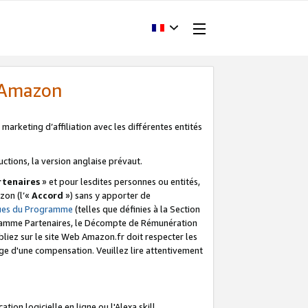
d'Amazon
marketing d’affiliation avec les différentes entités
uctions, la version anglaise prévaut.
tenaires
» et pour lesdites personnes ou entités,
zon (l’«
Accord
») sans y apporter de
ques du Programme
(telles que définies à la Section
ogramme Partenaires, le Décompte de Rémunération
iez sur le site Web Amazon.fr doit respecter les
ge d'une compensation. Veuillez lire attentivement
on logicielle en ligne ou l'Alexa skill