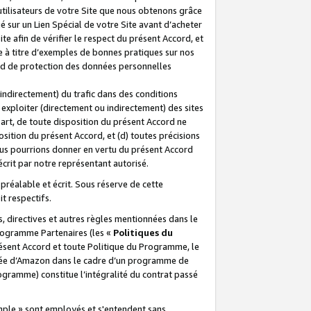
 utilisateurs de votre Site que nous obtenons grâce
é sur un Lien Spécial de votre Site avant d’acheter
te afin de vérifier le respect du présent Accord, et
te à titre d’exemples de bonnes pratiques sur nos
ord de protection des données personnelles
indirectement) du trafic dans des conditions
exploiter (directement ou indirectement) des sites
 part, de toute disposition du présent Accord ne
osition du présent Accord, et (d) toutes précisions
ous pourrions donner en vertu du présent Accord
écrit par notre représentant autorisé.
préalable et écrit. Sous réserve de cette
it respectifs.
s, directives et autres règles mentionnées dans le
programme Partenaires (les «
Politiques du
résent Accord et toute Politique du Programme, le
iliée d’Amazon dans le cadre d’un programme de
ogramme) constitue l’intégralité du contrat passé
xemple » sont employés et s'entendent sans