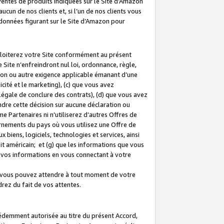
 ventes de produits indiquées sur le Site d’Amazon
cun de nos clients et, si l’un de nos clients vous
rdonnées figurant sur le Site d’Amazon pour
ploiterez votre Site conformément au présent
 Site n’enfreindront nul loi, ordonnance, règle,
ision ou autre exigence applicable émanant d’une
ité et le marketing), (c) que vous avez
égale de conclure des contrats), (d) que vous avez
dre cette décision sur aucune déclaration ou
 Partenaires ni n’utiliserez d’autres Offres de
ernements du pays où vous utilisez une Offre de
 biens, logiciels, technologies et services, ainsi
oit américain; et (g) que les informations que vous
vos informations en vous connectant à votre
e vous pouvez attendre à tout moment de votre
rez du fait de vos attentes.
cédemment autorisée au titre du présent Accord,