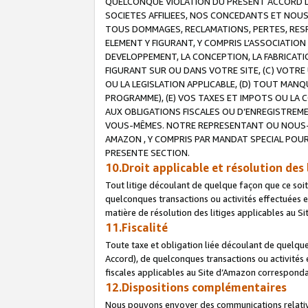
QUELCONQUE VIOLATION DU PRESENT ACCORD DE
SOCIETES AFFILIEES, NOS CONCEDANTS ET NOUS
TOUS DOMMAGES, RECLAMATIONS, PERTES, RESPO
ELEMENT Y FIGURANT, Y COMPRIS L’ASSOCIATION
DEVELOPPEMENT, LA CONCEPTION, LA FABRICATI
FIGURANT SUR OU DANS VOTRE SITE, (C) VOTRE 
OU LA LEGISLATION APPLICABLE, (D) TOUT MA
PROGRAMME), (E) VOS TAXES ET IMPOTS OU LA 
AUX OBLIGATIONS FISCALES OU D’ENREGISTREME
VOUS-MÊMES. NOTRE REPRESENTANT OU NOUS-
AMAZON , Y COMPRIS PAR MANDAT SPECIAL POUR
PRESENTE SECTION.
10.Droit applicable et résolution des 
Tout litige découlant de quelque façon que ce soi
quelconques transactions ou activités effectuées en
matière de résolution des litiges applicables au S
11.Fiscalité
Toute taxe et obligation liée découlant de quelqu
Accord), de quelconques transactions ou activités e
fiscales applicables au Site d’Amazon corresponda
12.Dispositions complémentaires
Nous pouvons envoyer des communications relatives