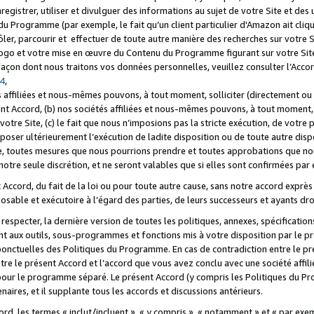
registrer, utiliser et divulguer des informations au sujet de votre Site et des
u Programme (par exemple, le fait qu’un client particulier d'Amazon ait cliqu
ôler, parcourir et effectuer de toute autre manière des recherches sur votre Si
tre logo et votre mise en œuvre du Contenu du Programme figurant sur votre Si
 façon dont nous traitons vos données personnelles, veuillez consulter l’Acc
 4
,
 affiliées et nous-mêmes pouvons, à tout moment, solliciter (directement ou 
nt Accord, (b) nos sociétés affiliées et nous-mêmes pouvons, à tout moment, 
votre Site, (c) le fait que nous n’imposions pas la stricte exécution, de votre
poser ultérieurement l’exécution de ladite disposition ou de toute autre disp
ce, toutes mesures que nous pourrions prendre et toutes approbations que n
otre seule discrétion, et ne seront valables que si elles sont confirmées par 
Accord, du fait de la loi ou pour toute autre cause, sans notre accord exprès 
posable et exécutoire à l’égard des parties, de leurs successeurs et ayants dro
especter, la dernière version de toutes les politiques, annexes, spécification
ant aux outils, sous-programmes et fonctions mis à votre disposition par le 
 ponctuelles des Politiques du Programme. En cas de contradiction entre le p
ntre le présent Accord et l’accord que vous avez conclu avec une société aff
 pour le programme séparé. Le présent Accord (y compris les Politiques du Pr
ires, et il supplante tous les accords et discussions antérieurs.
cord, les termes « inclut/incluent », « y compris », « notamment » et « par e