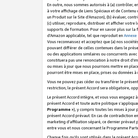
En outre, nous sommes autorisés à (a) contrôler, en
à votre affichage de Liens Spéciaux et de Contenu d
un Produit sur le Site d’Amazon), (b) évaluer, contr
(c) utiliser, reproduire, distribuer et afficher vo
supports de formation. Pour en savoir plus sur la
d’Amazon applicable, tel que reproduit en
Annexe
Vous reconnaissez et acceptez que (a) nos sociétés
pouvant différer de celles contenues dans le prése
ou des applications similaires ou concurrents avec 
constituera pas une renonciation à notre droit d’im
ou mises à jour que nous pourrions mettre en pla
pourront être mises en place, prises ou données à n
Vous ne pouvez pas céder ou transférer le présent 
restriction, le présent Accord sera obligatoire, op
Le présent Accord intègre, et vous vous engagez à r
présent Accord et toute autre politique s’appliqu
Programme
»), y compris toutes les mises à jour
présent Accord prévaut. En cas de contradiction e
marketing d’affiliation séparé, ce dernier prévaut
entre vous et nous concernant le Programme Partena
Chaque fois qu’ils sont utilisés dans le présent Ac