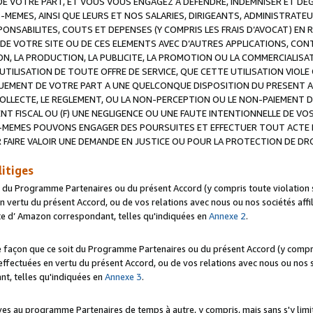
 VOTRE PART, ET VOUS VOUS ENGAGEZ A DEFENDRE, INDEMNISER ET DE
-MEMES, AINSI QUE LEURS ET NOS SALARIES, DIRIGEANTS, ADMINISTRAT
NSABILITES, COUTS ET DEPENSES (Y COMPRIS LES FRAIS D’AVOCAT) EN R
 DE VOTRE SITE OU DE CES ELEMENTS AVEC D’AUTRES APPLICATIONS, CONT
ON, LA PRODUCTION, LA PUBLICITE, LA PROMOTION OU LA COMMERCIALIS
UTILISATION DE TOUTE OFFRE DE SERVICE, QUE CETTE UTILISATION VIOL
NQUEMENT DE VOTRE PART A UNE QUELCONQUE DISPOSITION DU PRESENT 
COLLECTE, LE REGLEMENT, OU LA NON-PERCEPTION OU LE NON-PAIEMENT 
NT FISCAL OU (F) UNE NEGLIGENCE OU UNE FAUTE INTENTIONNELLE DE V
MEMES POUVONS ENGAGER DES POURSUITES ET EFFECTUER TOUT ACTE 
 FAIRE VALOIR UNE DEMANDE EN JUSTICE OU POUR LA PROTECTION DE DR
litiges
t du Programme Partenaires ou du présent Accord (y compris toute violation
 vertu du présent Accord, ou de vos relations avec nous ou nos sociétés affili
ite d’ Amazon correspondant, telles qu'indiquées en
Annexe 2
.
e façon que ce soit du Programme Partenaires ou du présent Accord (y compr
ffectuées en vertu du présent Accord, ou de vos relations avec nous ou nos soc
nt, telles qu'indiquées en
Annexe 3
.
 au programme Partenaires de temps à autre, y compris, mais sans s'y limite