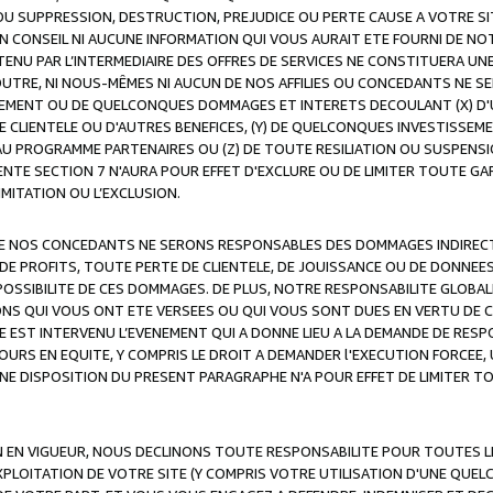
OU SUPPRESSION, DESTRUCTION, PREJUDICE OU PERTE CAUSE A VOTRE SI
 CONSEIL NI AUCUNE INFORMATION QUI VOUS AURAIT ETE FOURNI DE N
ENU PAR L’INTERMEDIAIRE DES OFFRES DE SERVICES NE CONSTITUERA U
OUTRE, NI NOUS-MÊMES NI AUCUN DE NOS AFFILIES OU CONCEDANTS NE
MENT OU DE QUELCONQUES DOMMAGES ET INTERETS DECOULANT (X) D'
DE CLIENTELE OU D'AUTRES BENEFICES, (Y) DE QUELCONQUES INVESTISS
 AU PROGRAMME PARTENAIRES OU (Z) DE TOUTE RESILIATION OU SUSPENS
ENTE SECTION 7 N'AURA POUR EFFET D'EXCLURE OU DE LIMITER TOUTE G
IMITATION OU L’EXCLUSION.
 DE NOS CONCEDANTS NE SERONS RESPONSABLES DES DOMMAGES INDIRECTS
DE PROFITS, TOUTE PERTE DE CLIENTELE, DE JOUISSANCE OU DE DONNEE
POSSIBILITE DE CES DOMMAGES. DE PLUS, NOTRE RESPONSABILITE GLOBA
ONS QUI VOUS ONT ETE VERSEES OU QUI VOUS SONT DUES EN VERTU DE
 EST INTERVENU L’EVENEMENT QUI A DONNE LIEU A LA DEMANDE DE RESP
OURS EN EQUITE, Y COMPRIS LE DROIT A DEMANDER l'EXECUTION FORCEE
UNE DISPOSITION DU PRESENT PARAGRAPHE N'A POUR EFFET DE LIMITER T
ON EN VIGUEUR, NOUS DECLINONS TOUTE RESPONSABILITE POUR TOUTES 
’EXPLOITATION DE VOTRE SITE (Y COMPRIS VOTRE UTILISATION D'UNE QUE