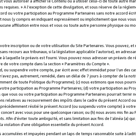
 vous autoriser à afficher le Contenu ou à utiliser celui-ci de toute autre man
ns requises. » A l’exception de cette divulgation, et sous réserve de la régle
rd ou votre participation au Programme Partenaires sans notre accord écrit
s et nous (y compris en indiquant expressément ou implicitement que nous vou
d'aucune affiliation entre nous et vous ou toute autre personne physique ou m
tre inscription ou de votre utilisation du Site Partenaires. Vous pouvez, et
 recours aux tribunaux, si la législation applicable l’autorise), en adressant 
e à laquelle le préavis est fourni. Vous pouvez nous adresser un préavis de r
ture de votre compte dans la section « Paramètres du Compte ».
, ou suspendre votre compte, par écrit avec effet immédiat pour l’un des cas
 n’avez pas, autrement, remédié, dans un délai de 7 jours à compter de la noti
tamment de toute Politique du Programme); (c) nous estimons que nous pourrio
votre participation au Programme Partenaires; (d) votre participation au Pro
ns que vous ou votre participation au Programme Partenaires pourrait ternir 
ons relatives au recouvrement des impôts dans le cadre du présent Accord ou 
s précédemment résilié le présent Accord (ou suspendu votre compte) à votre
de concert avec vous pour une quelconque raison; ou (h) nous avons mis fin a
. Afin d’éviter toute ambiguïté, et sans limitation aux fins de l’alinéa (a) qui
violation d’une obligation essentielle du présent Accord.
accumulées et impayées pendant un laps de temps raisonnable suite à ladite