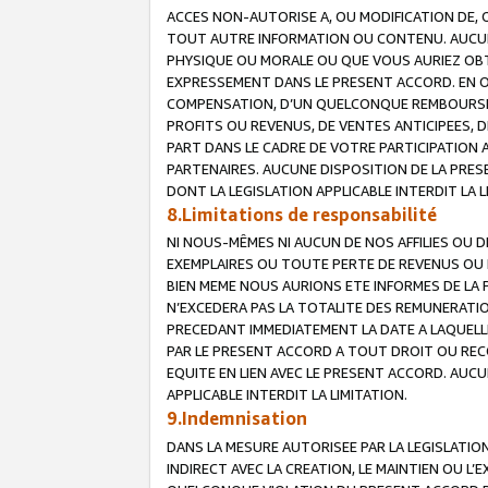
ACCES NON-AUTORISE A, OU MODIFICATION DE, 
TOUT AUTRE INFORMATION OU CONTENU. AUCUN
PHYSIQUE OU MORALE OU QUE VOUS AURIEZ OBT
EXPRESSEMENT DANS LE PRESENT ACCORD. EN 
COMPENSATION, D’UN QUELCONQUE REMBOURSE
PROFITS OU REVENUS, DE VENTES ANTICIPEES, 
PART DANS LE CADRE DE VOTRE PARTICIPATION
PARTENAIRES. AUCUNE DISPOSITION DE LA PRES
DONT LA LEGISLATION APPLICABLE INTERDIT LA L
8.Limitations de responsabilité
NI NOUS-MÊMES NI AUCUN DE NOS AFFILIES OU
EXEMPLAIRES OU TOUTE PERTE DE REVENUS OU 
BIEN MEME NOUS AURIONS ETE INFORMES DE LA 
N’EXCEDERA PAS LA TOTALITE DES REMUNERATI
PRECEDANT IMMEDIATEMENT LA DATE A LAQUELLE
PAR LE PRESENT ACCORD A TOUT DROIT OU REC
EQUITE EN LIEN AVEC LE PRESENT ACCORD. AUC
APPLICABLE INTERDIT LA LIMITATION.
9.Indemnisation
DANS LA MESURE AUTORISEE PAR LA LEGISLATI
INDIRECT AVEC LA CREATION, LE MAINTIEN OU L