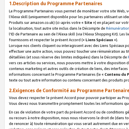
1.Description du Programme Partenaires
Le Programme Partenaires vous permet de monétiser votre site Web, vos 
l'Alexa skill (uniquement disponible pour les partenaires utilisant un 
Produits sur amazon.co.uk) (ci-après votre «
Site
») en plaçant sur votr
la localisation, tout autre site inclus dans le Décompte de
Rémunération
l'ID de Partenaire au sein de l'Alexa skill (via l'Alexa Shopping Kit). Le
fournissons et respecter le présent Accord («
Liens Spéciaux
»).
Lorsque nos clients cliquent ou interagissent avec des Liens Spéciaux p
effectuer une autre action, vous pouvez toucher une rémunération au ti
détaillées (et sous réserve des limites indiquées) dans le Décompte de
vers ces articles ou services, nous pouvons mettre à votre disposition d
contenus marketing et autres outils de création de liens, des interfaces
informations concernant le Programme Partenaires (le «
Contenu du 
texte ou tout autre information ou contenu concernant des produits prop
2.Exigences de Conformité au Programme Partenair
Vous devez respecter le présent Accord pour pouvoir participer au Pr
Vous devez nous transmettre promptement toutes les informations que
En cas de violation de votre part du présent Accord ou de conditions g
ou recours à notre disposition, nous nous réservons le droit de (dans 
de renoncer à) toute rémunération qui vous serait autrement due en ver