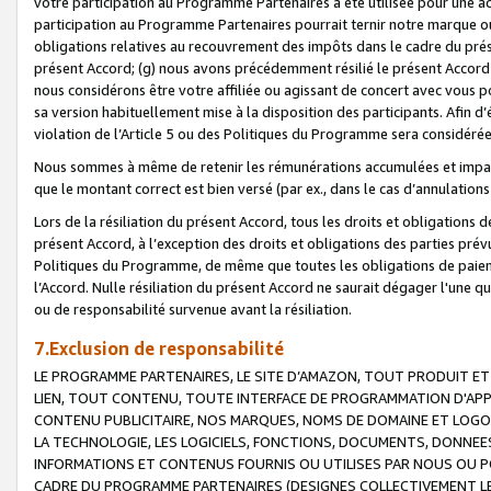
votre participation au Programme Partenaires a été utilisée pour une ac
participation au Programme Partenaires pourrait ternir notre marque ou
obligations relatives au recouvrement des impôts dans le cadre du prése
présent Accord; (g) nous avons précédemment résilié le présent Accord
nous considérons être votre affiliée ou agissant de concert avec vous 
sa version habituellement mise à la disposition des participants. Afin d’é
violation de l’Article 5 ou des Politiques du Programme sera considéré
Nous sommes à même de retenir les rémunérations accumulées et impayée
que le montant correct est bien versé (par ex., dans le cas d’annulations
Lors de la résiliation du présent Accord, tous les droits et obligations 
présent Accord, à l’exception des droits et obligations des parties prévus
Politiques du Programme, de même que toutes les obligations de paiement
l’Accord. Nulle résiliation du présent Accord ne saurait dégager l'une 
ou de responsabilité survenue avant la résiliation.
7.Exclusion de responsabilité
LE PROGRAMME PARTENAIRES, LE SITE D’AMAZON, TOUT PRODUIT ET 
LIEN, TOUT CONTENU, TOUTE INTERFACE DE PROGRAMMATION D'APP
CONTENU PUBLICITAIRE, NOS MARQUES, NOMS DE DOMAINE ET LOGOS
LA TECHNOLOGIE, LES LOGICIELS, FONCTIONS, DOCUMENTS, DONNEES
INFORMATIONS ET CONTENUS FOURNIS OU UTILISES PAR NOUS OU P
CADRE DU PROGRAMME PARTENAIRES (DESIGNES COLLECTIVEMENT LE