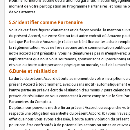
Nous ne formulons aucune déclaration ou garantie, ni aucun engagemen
moment de votre participation au Programme Partenaires, et nous ne p
de vos attentes.
5.S’identifier comme Partenaire
Vous devez faire figurer clairement et de façon visible la mention sui
du présent Accord, sur votre Site ou tout autre endroit où Amazon peut vo
tant que Partenaire Amazon, je réalise un bénéfice sur les achats remplis
la réglementation, vous ne ferez aucune autre communication publique
notre accord écrit préalable. Vous ne dénaturerez pas ni n’enjoliverez 
implicitement que nous vous soutenons, sponsorisons ou parrainons) et v
et vous ou toute autre personne physique ou morale, sauf de la manièr
6.Durée et résiliation
La durée du présent Accord débute au moment de votre inscription ou de
présent Accord à tout moment, avec ou sans motif (automatiquement et sa
l’autre partie un préavis écrit de résiliation d’au moins 7 jours calenda
préavis de résiliation en vous connectant à votre compte sur le Site Par
Paramètres du Compte ».
De plus, nous pouvons mettre fin au présent Accord, ou suspendre votre 
respecté une obligation essentielle du présent Accord; (b) vous n’avez p
effet que nous vous avons adressée, à toute autre violation du présen
pourrions être confrontés à de potentielles actions ou mises en œuvre 