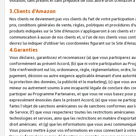
violation, sans préavis et sans préjudice de tout autre droit d’Amazo
3.Clients d’Amazon
Nos clients ne deviennent pas vos clients du fait de votre participati
prix, conditions générales de vente, règles, politiques et procédures d’u
produits indiquées sur le Site d’Amazon s’appliqueront à ces clients et
communication à aucun de nos clients et, si l’un de nos clients vous co
devrez lui indiquer d’utiliser les coordonnées figurant sur le Site d’Ama
4.Garanties
Vous déclarez, garantissez et reconnaissez (a) que vous participerez a
conformément au présent Accord, (b) que ni votre participation au Prog
Site n’enfreindront nul loi, ordonnance, règle, réglementation, ordre, li
jugement, décision ou autre exigence applicable émanant d’une autori
la protection des données, la publicité et le marketing), (c) que vous 
mineur ou autrement soumis à une incapacité légale de conclure des con
participer au Programme Partenaires, et que vous ne vous basez pour pr
expressément énoncées dans le présent Accord, (e) que vous ne particip
faites l’objet de sanctions américaines ou de sanctions conformes aux 
de Service; (f) que vous respecterez toutes les restrictions américaines
technologies et services, ainsi que les restrictions en matière d’exporta
droit américain; et (g) que les informations que vous avez communiqué
Vous pouvez mettre à jour vos informations en vous connectant à votre