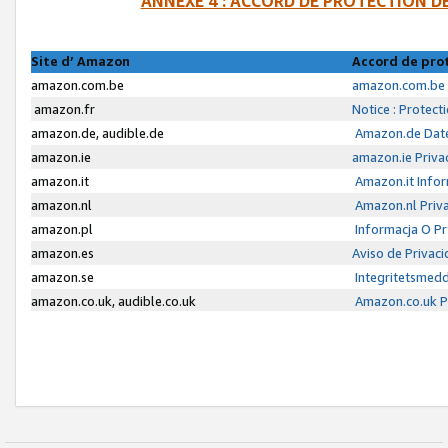
ANNEXE 4 : ACCORD DE PROTECTION 
Site d’ Amazon
Accord de pro
amazon.com.be
amazon.com.be 
amazon.fr
Notice : Protect
amazon.de, audible.de
Amazon.de Date
amazon.ie
amazon.ie Priva
amazon.it
Amazon.it Infor
amazon.nl
Amazon.nl Priva
amazon.pl
Informacja O P
amazon.es
Aviso de Privac
amazon.se
Integritetsmed
amazon.co.uk, audible.co.uk
Amazon.co.uk Pr