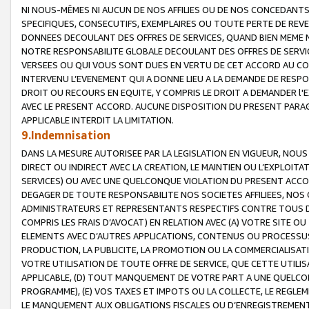
NI NOUS-MÊMES NI AUCUN DE NOS AFFILIES OU DE NOS CONCEDANT
SPECIFIQUES, CONSECUTIFS, EXEMPLAIRES OU TOUTE PERTE DE REVE
DONNEES DECOULANT DES OFFRES DE SERVICES, QUAND BIEN MEME N
NOTRE RESPONSABILITE GLOBALE DECOULANT DES OFFRES DE SERVI
VERSEES OU QUI VOUS SONT DUES EN VERTU DE CET ACCORD AU CO
INTERVENU L’EVENEMENT QUI A DONNE LIEU A LA DEMANDE DE RESP
DROIT OU RECOURS EN EQUITE, Y COMPRIS LE DROIT A DEMANDER l'
AVEC LE PRESENT ACCORD. AUCUNE DISPOSITION DU PRESENT PARAG
APPLICABLE INTERDIT LA LIMITATION.
9.Indemnisation
DANS LA MESURE AUTORISEE PAR LA LEGISLATION EN VIGUEUR, NO
DIRECT OU INDIRECT AVEC LA CREATION, LE MAINTIEN OU L’EXPLOIT
SERVICES) OU AVEC UNE QUELCONQUE VIOLATION DU PRESENT ACCO
DEGAGER DE TOUTE RESPONSABILITE NOS SOCIETES AFFILIEES, NOS 
ADMINISTRATEURS ET REPRESENTANTS RESPECTIFS CONTRE TOUS D
COMPRIS LES FRAIS D’AVOCAT) EN RELATION AVEC (A) VOTRE SITE O
ELEMENTS AVEC D’AUTRES APPLICATIONS, CONTENUS OU PROCESSUS, (
PRODUCTION, LA PUBLICITE, LA PROMOTION OU LA COMMERCIALISAT
VOTRE UTILISATION DE TOUTE OFFRE DE SERVICE, QUE CETTE UTILI
APPLICABLE, (D) TOUT MANQUEMENT DE VOTRE PART A UNE QUELCO
PROGRAMME), (E) VOS TAXES ET IMPOTS OU LA COLLECTE, LE REGLE
LE MANQUEMENT AUX OBLIGATIONS FISCALES OU D’ENREGISTREMENT 