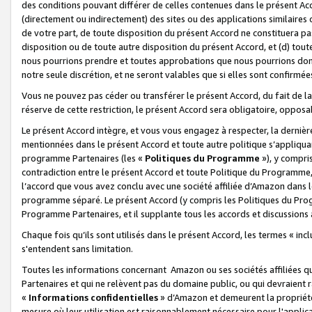
des conditions pouvant différer de celles contenues dans le présent Ac
(directement ou indirectement) des sites ou des applications similaires o
de votre part, de toute disposition du présent Accord ne constituera pa
disposition ou de toute autre disposition du présent Accord, et (d) tou
nous pourrions prendre et toutes approbations que nous pourrions donn
notre seule discrétion, et ne seront valables que si elles sont confirmée
Vous ne pouvez pas céder ou transférer le présent Accord, du fait de la 
réserve de cette restriction, le présent Accord sera obligatoire, opposab
Le présent Accord intègre, et vous vous engagez à respecter, la dernière 
mentionnées dans le présent Accord et toute autre politique s’appliqua
programme Partenaires (les «
Politiques du Programme
»), y compri
contradiction entre le présent Accord et toute Politique du Programme, 
l’accord que vous avez conclu avec une société affiliée d’Amazon dans 
programme séparé. Le présent Accord (y compris les Politiques du Progr
Programme Partenaires, et il supplante tous les accords et discussions 
Chaque fois qu’ils sont utilisés dans le présent Accord, les termes « in
s'entendent sans limitation.
Toutes les informations concernant Amazon ou ses sociétés affiliées 
Partenaires et qui ne relèvent pas du domaine public, ou qui devraient
«
Informations confidentielles
» d’Amazon et demeurent la propriété 
mesure où leur utilisation est raisonnablement nécessaire pour l'appli