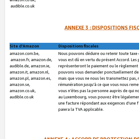
audible.co.uk
ANNEXE 3 : DISPOSITIONS FI
Site d’Amazon
Dispositions fiscales
amazon.com.be,
Nous pouvons déduire ou retenir toute taxe 
amazon.fr, amazon.de,
vous est dû en vertu du présent Accord. Les 
audible.de, amazon.ie,
représenteront le paiement ou le règlement 
amazon.it, amazon.nl,
pouvons vous demander ponctuellement des r
amazon.pl, amazon.es,
mais que vous ne nous les transmettez pas, n
amazon.se,
rémunération jusqu’à ce que vous nous reme
amazon.co.uk,
vous n’êtes pas la personne auprès de qui no
audible.co.uk
au Luxembourg, vous pouvez être légalement 
une facture répondant aux exigences d’une 
paiera la TVA applicable.