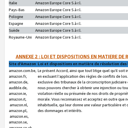
Italie
Amazon Europe Core S.à r.l.
Pays-Bas
Amazon Europe Core S.à r.l.
Pologne
Amazon Europe Core S.à r.l.
Espagne
Amazon Europe Core S.à r.l.
Suède
Amazon Europe Core S.à r.l.
Royaume-Uni
Amazon Europe Core S.à r.l.
ANNEXE 2 : LOI ET DISPOSITIONS EN MATIERE DE
Site d’Amazon
Loi et dispositions en matière de résolution des 
amazon.com.be,
Le présent Accord, ainsi que tout litige quel qu’il soi
amazon.fr,
en excluant l’application des règles de conflits de l
amazon.de,
exclusive des tribunaux de la circonscription judiciai
audible.de,
nous pouvons chercher à obtenir une injonction ou tou
amazon.ie,
violation réelle ou présumée de nos droits de proprié
amazon.it,
morale. Vous reconnaissez et acceptez en outre que n
amazon.nl,
inhabituelle, qui leur donne une valeur particulière 
amazon.pl,
des dommages et intérêts.
amazon.es,
amazon.se,
amazon.co.uk,