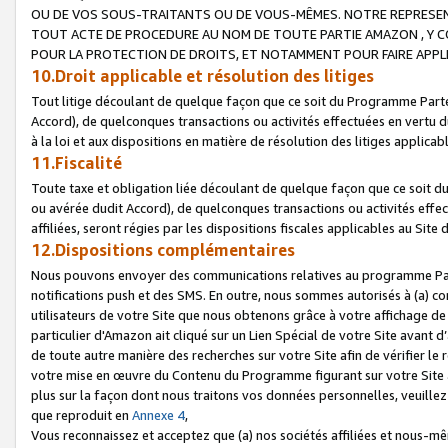
OU DE VOS SOUS-TRAITANTS OU DE VOUS-MÊMES. NOTRE REPRES
TOUT ACTE DE PROCEDURE AU NOM DE TOUTE PARTIE AMAZON , Y CO
POUR LA PROTECTION DE DROITS, ET NOTAMMENT POUR FAIRE APPL
10.Droit applicable et résolution des litiges
Tout litige découlant de quelque façon que ce soit du Programme Parte
Accord), de quelconques transactions ou activités effectuées en vertu d
à la loi et aux dispositions en matière de résolution des litiges applic
11.Fiscalité
Toute taxe et obligation liée découlant de quelque façon que ce soit 
ou avérée dudit Accord), de quelconques transactions ou activités effe
affiliées, seront régies par les dispositions fiscales applicables au Si
12.Dispositions complémentaires
Nous pouvons envoyer des communications relatives au programme Parten
notifications push et des SMS. En outre, nous sommes autorisés à (a) cont
utilisateurs de votre Site que nous obtenons grâce à votre affichage de
particulier d'Amazon ait cliqué sur un Lien Spécial de votre Site avant d
de toute autre manière des recherches sur votre Site afin de vérifier le re
votre mise en œuvre du Contenu du Programme figurant sur votre Site à
plus sur la façon dont nous traitons vos données personnelles, veuille
que reproduit en
Annexe 4
,
Vous reconnaissez et acceptez que (a) nos sociétés affiliées et nous-m