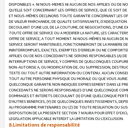
DISPONIBLES ». NI NOUS-MEMES NI AUCUN DE NOS AFFILIES OU D
QU’ELLE SOIT CONCERNANT LES OFFRES DE SERVICE, QUE CE SOIT DE
ET NOUS-MÊMES DECLINONS TOUTE GARANTIE CONCERNANT LES OFFRE
DE VALEUR MARCHANDE, DE QUALITE SATISFAISANTE, D’ADEQUATION
DECOULANT D’UNE LOI, DE LA COUTUME, DE NEGOCIATIONS, D’UNE
TOUTE OFFRE DE SERVICE OU A MODIFIER LA NATURE, LES CARACTERI
OFFRE DE SERVICE, A TOUT MOMENT. NI NOUS-MÊMES NI AUCUN DE 
SERVICE SERONT MAINTENUES, FONCTIONNERONT DE LA MANIERE DECR
ININTERROMPUES, EXACTES, EXEMPTES D’ERREUR OU NE COMPORT
AFFILIES OU DE NOS CONCEDANTS NE SERONS RESPONSABLES (A) DE
INTERRUPTIONS DE SERVICE, Y COMPRIS DE QUELCONQUES COUPURE
NON-AUTORISE A, OU MODIFICATION DE, OU SUPPRESSION, DESTRUC
TEXTE OU TOUT AUTRE INFORMATION OU CONTENU. AUCUN CONSEIL 
TOUT AUTRE PERSONNE PHYSIQUE OU MORALE OU QUE VOUS AURIEZ 
QUELCONQUE GARANTIE NON INDIQUEE EXPRESSEMENT DANS LE PRES
CONCEDANTS NE SERONS RESPONSABLES D’UNE QUELCONQUE COM
DOMMAGES ET INTERETS DECOULANT (X) D'UNE QUELCONQUE PERTE D
D'AUTRES BENEFICES, (Y) DE QUELCONQUES INVESTISSEMENTS, DEP
AU PROGRAMME PARTENAIRES OU (Z) DE TOUTE RESILIATION OU SU
DISPOSITION DE LA PRESENTE SECTION 7 N'AURA POUR EFFET D'EXC
LEGISLATION APPLICABLE INTERDIT LA LIMITATION OU L’EXCLUSION.
8.Limitations de responsabilité