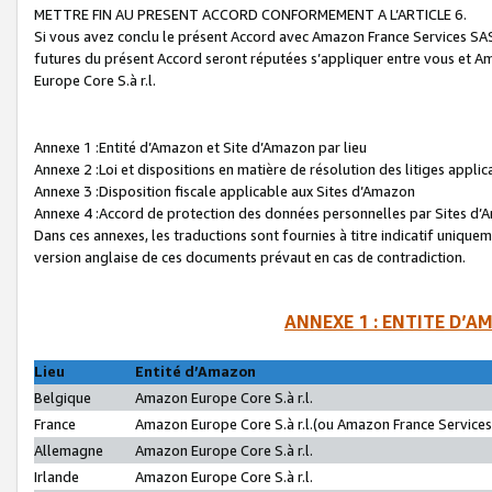
METTRE FIN AU PRESENT ACCORD CONFORMEMENT A L’ARTICLE 6.
Si vous avez conclu le présent Accord avec Amazon France Services SAS 
futures du présent Accord seront réputées s’appliquer entre vous et 
Europe Core S.à r.l.
Annexe 1 :Entité d’Amazon et Site d’Amazon par lieu
Annexe 2 :Loi et dispositions en matière de résolution des litiges appli
Annexe 3 :Disposition fiscale applicable aux Sites d’Amazon
Annexe 4 :Accord de protection des données personnelles par Sites d
Dans ces annexes, les traductions sont fournies à titre indicatif uniquem
version anglaise de ces documents prévaut en cas de contradiction.
ANNEXE 1 : ENTITE D’A
Lieu
Entité d’Amazon
Belgique
Amazon Europe Core S.à r.l.
France
Amazon Europe Core S.à r.l.(ou Amazon France Services 
Allemagne
Amazon Europe Core S.à r.l.
Irlande
Amazon Europe Core S.à r.l.