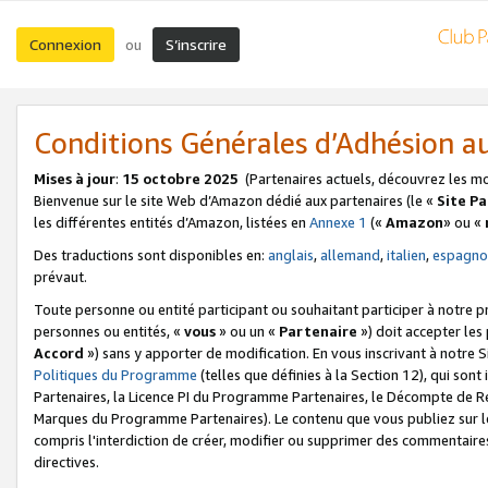
Connexion
S’inscrire
ou
Conditions Générales d’Adhésion 
Mises à jour
:
15 octobre 2025
(Partenaires actuels, découvrez les m
Bienvenue sur le site Web d’Amazon dédié aux partenaires (le «
Site P
les différentes entités d’Amazon, listées en
Annexe 1
(«
Amazon
» ou «
Des traductions sont disponibles en:
anglais
,
allemand
,
italien
,
espagno
prévaut.
Toute personne ou entité participant ou souhaitant participer à notre 
personnes ou entités, «
vous
» ou un «
Partenaire
») doit accepter le
Accord
») sans y apporter de modification. En vous inscrivant à notre Si
Politiques du Programme
(telles que définies à la Section 12), qui so
Partenaires, la Licence PI du Programme Partenaires, le Décompte de 
Marques du Programme Partenaires). Le contenu que vous publiez sur l
compris l'interdiction de créer, modifier ou supprimer des commentaires
directives.