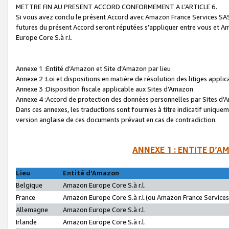
METTRE FIN AU PRESENT ACCORD CONFORMEMENT A L’ARTICLE 6.
Si vous avez conclu le présent Accord avec Amazon France Services SAS 
futures du présent Accord seront réputées s’appliquer entre vous et 
Europe Core S.à r.l.
Annexe 1 :Entité d’Amazon et Site d’Amazon par lieu
Annexe 2 :Loi et dispositions en matière de résolution des litiges appli
Annexe 3 :Disposition fiscale applicable aux Sites d’Amazon
Annexe 4 :Accord de protection des données personnelles par Sites d
Dans ces annexes, les traductions sont fournies à titre indicatif uniquem
version anglaise de ces documents prévaut en cas de contradiction.
ANNEXE 1 : ENTITE D’A
Lieu
Entité d’Amazon
Belgique
Amazon Europe Core S.à r.l.
France
Amazon Europe Core S.à r.l.(ou Amazon France Services 
Allemagne
Amazon Europe Core S.à r.l.
Irlande
Amazon Europe Core S.à r.l.