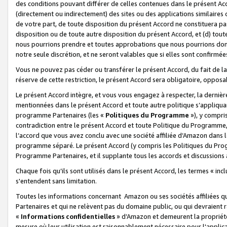
des conditions pouvant différer de celles contenues dans le présent Ac
(directement ou indirectement) des sites ou des applications similaires o
de votre part, de toute disposition du présent Accord ne constituera pa
disposition ou de toute autre disposition du présent Accord, et (d) tou
nous pourrions prendre et toutes approbations que nous pourrions donn
notre seule discrétion, et ne seront valables que si elles sont confirmée
Vous ne pouvez pas céder ou transférer le présent Accord, du fait de la 
réserve de cette restriction, le présent Accord sera obligatoire, opposab
Le présent Accord intègre, et vous vous engagez à respecter, la dernière 
mentionnées dans le présent Accord et toute autre politique s’appliqua
programme Partenaires (les «
Politiques du Programme
»), y compri
contradiction entre le présent Accord et toute Politique du Programme, 
l’accord que vous avez conclu avec une société affiliée d’Amazon dans 
programme séparé. Le présent Accord (y compris les Politiques du Progr
Programme Partenaires, et il supplante tous les accords et discussions 
Chaque fois qu’ils sont utilisés dans le présent Accord, les termes « in
s'entendent sans limitation.
Toutes les informations concernant Amazon ou ses sociétés affiliées 
Partenaires et qui ne relèvent pas du domaine public, ou qui devraient
«
Informations confidentielles
» d’Amazon et demeurent la propriété 
mesure où leur utilisation est raisonnablement nécessaire pour l'appli