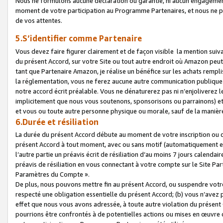
Nous ne formulons aucune déclaration ou garantie, ni aucun engagemen
moment de votre participation au Programme Partenaires, et nous ne p
de vos attentes.
5.S’identifier comme Partenaire
Vous devez faire figurer clairement et de façon visible la mention sui
du présent Accord, sur votre Site ou tout autre endroit où Amazon peut vo
tant que Partenaire Amazon, je réalise un bénéfice sur les achats remplis
la réglementation, vous ne ferez aucune autre communication publique
notre accord écrit préalable. Vous ne dénaturerez pas ni n’enjoliverez 
implicitement que nous vous soutenons, sponsorisons ou parrainons) et v
et vous ou toute autre personne physique ou morale, sauf de la manièr
6.Durée et résiliation
La durée du présent Accord débute au moment de votre inscription ou de
présent Accord à tout moment, avec ou sans motif (automatiquement et sa
l’autre partie un préavis écrit de résiliation d’au moins 7 jours calenda
préavis de résiliation en vous connectant à votre compte sur le Site Par
Paramètres du Compte ».
De plus, nous pouvons mettre fin au présent Accord, ou suspendre votre 
respecté une obligation essentielle du présent Accord; (b) vous n’avez p
effet que nous vous avons adressée, à toute autre violation du présen
pourrions être confrontés à de potentielles actions ou mises en œuvre 