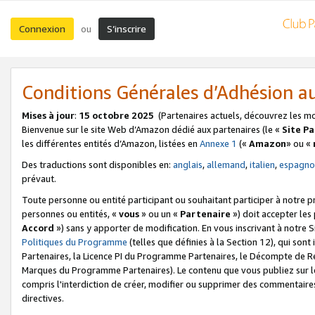
Connexion
S’inscrire
ou
Conditions Générales d’Adhésion 
Mises à jour
:
15 octobre 2025
(Partenaires actuels, découvrez les m
Bienvenue sur le site Web d’Amazon dédié aux partenaires (le «
Site P
les différentes entités d’Amazon, listées en
Annexe 1
(«
Amazon
» ou «
Des traductions sont disponibles en:
anglais
,
allemand
,
italien
,
espagno
prévaut.
Toute personne ou entité participant ou souhaitant participer à notre 
personnes ou entités, «
vous
» ou un «
Partenaire
») doit accepter le
Accord
») sans y apporter de modification. En vous inscrivant à notre Si
Politiques du Programme
(telles que définies à la Section 12), qui so
Partenaires, la Licence PI du Programme Partenaires, le Décompte de 
Marques du Programme Partenaires). Le contenu que vous publiez sur l
compris l'interdiction de créer, modifier ou supprimer des commentaires
directives.