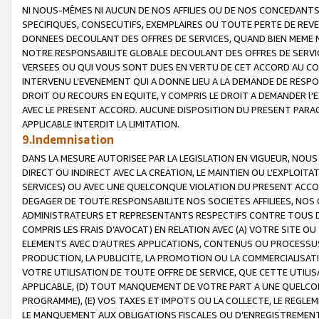
NI NOUS-MÊMES NI AUCUN DE NOS AFFILIES OU DE NOS CONCEDANT
SPECIFIQUES, CONSECUTIFS, EXEMPLAIRES OU TOUTE PERTE DE REVE
DONNEES DECOULANT DES OFFRES DE SERVICES, QUAND BIEN MEME N
NOTRE RESPONSABILITE GLOBALE DECOULANT DES OFFRES DE SERVI
VERSEES OU QUI VOUS SONT DUES EN VERTU DE CET ACCORD AU CO
INTERVENU L’EVENEMENT QUI A DONNE LIEU A LA DEMANDE DE RESP
DROIT OU RECOURS EN EQUITE, Y COMPRIS LE DROIT A DEMANDER l'
AVEC LE PRESENT ACCORD. AUCUNE DISPOSITION DU PRESENT PARAG
APPLICABLE INTERDIT LA LIMITATION.
9.Indemnisation
DANS LA MESURE AUTORISEE PAR LA LEGISLATION EN VIGUEUR, NO
DIRECT OU INDIRECT AVEC LA CREATION, LE MAINTIEN OU L’EXPLOIT
SERVICES) OU AVEC UNE QUELCONQUE VIOLATION DU PRESENT ACCO
DEGAGER DE TOUTE RESPONSABILITE NOS SOCIETES AFFILIEES, NOS 
ADMINISTRATEURS ET REPRESENTANTS RESPECTIFS CONTRE TOUS D
COMPRIS LES FRAIS D’AVOCAT) EN RELATION AVEC (A) VOTRE SITE O
ELEMENTS AVEC D’AUTRES APPLICATIONS, CONTENUS OU PROCESSUS, (
PRODUCTION, LA PUBLICITE, LA PROMOTION OU LA COMMERCIALISAT
VOTRE UTILISATION DE TOUTE OFFRE DE SERVICE, QUE CETTE UTILI
APPLICABLE, (D) TOUT MANQUEMENT DE VOTRE PART A UNE QUELCO
PROGRAMME), (E) VOS TAXES ET IMPOTS OU LA COLLECTE, LE REGLE
LE MANQUEMENT AUX OBLIGATIONS FISCALES OU D’ENREGISTREMENT 