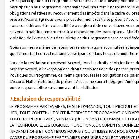
votre participation au Programme Partenaires a été utilisée pour une ac
participation au Programme Partenaires pourrait ternir notre marque ou
obligations relatives au recouvrement des impôts dans le cadre du prése
présent Accord; (g) nous avons précédemment résilié le présent Accord
nous considérons être votre affiliée ou agissant de concert avec vous 
sa version habituellement mise à la disposition des participants. Afin d’é
violation de l’Article 5 ou des Politiques du Programme sera considéré
Nous sommes à même de retenir les rémunérations accumulées et impayée
que le montant correct est bien versé (par ex., dans le cas d’annulations
Lors de la résiliation du présent Accord, tous les droits et obligations 
présent Accord, à l’exception des droits et obligations des parties prévus
Politiques du Programme, de même que toutes les obligations de paiement
l’Accord. Nulle résiliation du présent Accord ne saurait dégager l'une 
ou de responsabilité survenue avant la résiliation.
7.Exclusion de responsabilité
LE PROGRAMME PARTENAIRES, LE SITE D’AMAZON, TOUT PRODUIT ET 
LIEN, TOUT CONTENU, TOUTE INTERFACE DE PROGRAMMATION D'APP
CONTENU PUBLICITAIRE, NOS MARQUES, NOMS DE DOMAINE ET LOGOS
LA TECHNOLOGIE, LES LOGICIELS, FONCTIONS, DOCUMENTS, DONNEES
INFORMATIONS ET CONTENUS FOURNIS OU UTILISES PAR NOUS OU P
CADRE DU PROGRAMME PARTENAIRES (DESIGNES COLLECTIVEMENT LE