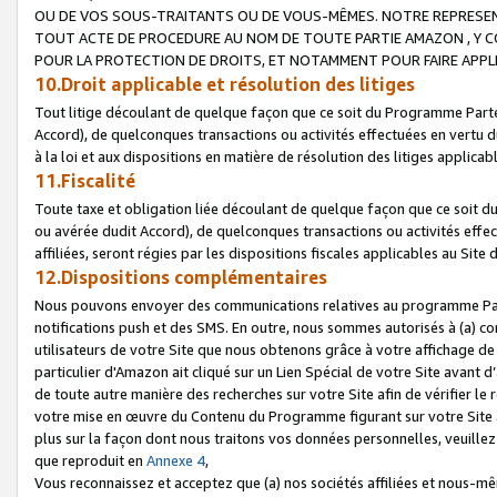
OU DE VOS SOUS-TRAITANTS OU DE VOUS-MÊMES. NOTRE REPRES
TOUT ACTE DE PROCEDURE AU NOM DE TOUTE PARTIE AMAZON , Y CO
POUR LA PROTECTION DE DROITS, ET NOTAMMENT POUR FAIRE APPL
10.Droit applicable et résolution des litiges
Tout litige découlant de quelque façon que ce soit du Programme Parte
Accord), de quelconques transactions ou activités effectuées en vertu d
à la loi et aux dispositions en matière de résolution des litiges applic
11.Fiscalité
Toute taxe et obligation liée découlant de quelque façon que ce soit 
ou avérée dudit Accord), de quelconques transactions ou activités effe
affiliées, seront régies par les dispositions fiscales applicables au Si
12.Dispositions complémentaires
Nous pouvons envoyer des communications relatives au programme Parten
notifications push et des SMS. En outre, nous sommes autorisés à (a) cont
utilisateurs de votre Site que nous obtenons grâce à votre affichage de
particulier d'Amazon ait cliqué sur un Lien Spécial de votre Site avant d
de toute autre manière des recherches sur votre Site afin de vérifier le re
votre mise en œuvre du Contenu du Programme figurant sur votre Site à
plus sur la façon dont nous traitons vos données personnelles, veuille
que reproduit en
Annexe 4
,
Vous reconnaissez et acceptez que (a) nos sociétés affiliées et nous-m