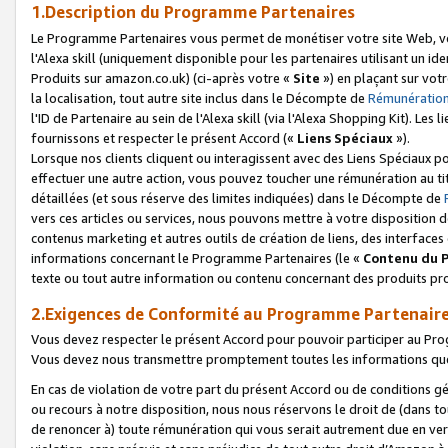
1.Description du Programme Partenaires
Le Programme Partenaires vous permet de monétiser votre site Web, vos 
l'Alexa skill (uniquement disponible pour les partenaires utilisant un 
Produits sur amazon.co.uk) (ci-après votre «
Site
») en plaçant sur votr
la localisation, tout autre site inclus dans le Décompte de
Rémunération
l'ID de Partenaire au sein de l'Alexa skill (via l'Alexa Shopping Kit). Le
fournissons et respecter le présent Accord («
Liens Spéciaux
»).
Lorsque nos clients cliquent ou interagissent avec des Liens Spéciaux p
effectuer une autre action, vous pouvez toucher une rémunération au ti
détaillées (et sous réserve des limites indiquées) dans le Décompte de
vers ces articles ou services, nous pouvons mettre à votre disposition d
contenus marketing et autres outils de création de liens, des interfaces
informations concernant le Programme Partenaires (le «
Contenu du 
texte ou tout autre information ou contenu concernant des produits prop
2.Exigences de Conformité au Programme Partenair
Vous devez respecter le présent Accord pour pouvoir participer au Pr
Vous devez nous transmettre promptement toutes les informations que
En cas de violation de votre part du présent Accord ou de conditions g
ou recours à notre disposition, nous nous réservons le droit de (dans 
de renoncer à) toute rémunération qui vous serait autrement due en ver