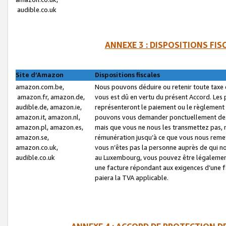
audible.co.uk
ANNEXE 3 : DISPOSITIONS FI
Site d’Amazon
Dispositions fiscales
amazon.com.be,
Nous pouvons déduire ou retenir toute taxe 
amazon.fr, amazon.de,
vous est dû en vertu du présent Accord. Les 
audible.de, amazon.ie,
représenteront le paiement ou le règlement 
amazon.it, amazon.nl,
pouvons vous demander ponctuellement des r
amazon.pl, amazon.es,
mais que vous ne nous les transmettez pas, n
amazon.se,
rémunération jusqu’à ce que vous nous reme
amazon.co.uk,
vous n’êtes pas la personne auprès de qui no
audible.co.uk
au Luxembourg, vous pouvez être légalement 
une facture répondant aux exigences d’une 
paiera la TVA applicable.