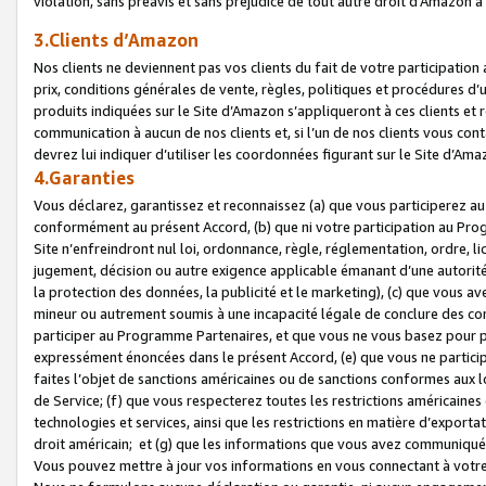
violation, sans préavis et sans préjudice de tout autre droit d’Amazo
3.Clients d’Amazon
Nos clients ne deviennent pas vos clients du fait de votre participati
prix, conditions générales de vente, règles, politiques et procédures d’u
produits indiquées sur le Site d’Amazon s’appliqueront à ces clients et
communication à aucun de nos clients et, si l’un de nos clients vous co
devrez lui indiquer d’utiliser les coordonnées figurant sur le Site d’Ama
4.Garanties
Vous déclarez, garantissez et reconnaissez (a) que vous participerez a
conformément au présent Accord, (b) que ni votre participation au Prog
Site n’enfreindront nul loi, ordonnance, règle, réglementation, ordre, li
jugement, décision ou autre exigence applicable émanant d’une autori
la protection des données, la publicité et le marketing), (c) que vous 
mineur ou autrement soumis à une incapacité légale de conclure des con
participer au Programme Partenaires, et que vous ne vous basez pour pr
expressément énoncées dans le présent Accord, (e) que vous ne particip
faites l’objet de sanctions américaines ou de sanctions conformes aux 
de Service; (f) que vous respecterez toutes les restrictions américaines
technologies et services, ainsi que les restrictions en matière d’exporta
droit américain; et (g) que les informations que vous avez communiqué
Vous pouvez mettre à jour vos informations en vous connectant à votre