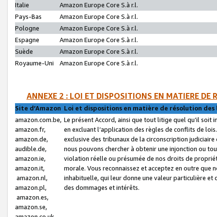
Italie
Amazon Europe Core S.à r.l.
Pays-Bas
Amazon Europe Core S.à r.l.
Pologne
Amazon Europe Core S.à r.l.
Espagne
Amazon Europe Core S.à r.l.
Suède
Amazon Europe Core S.à r.l.
Royaume-Uni
Amazon Europe Core S.à r.l.
ANNEXE 2 : LOI ET DISPOSITIONS EN MATIERE DE
Site d’Amazon
Loi et dispositions en matière de résolution des 
amazon.com.be,
Le présent Accord, ainsi que tout litige quel qu’il soi
amazon.fr,
en excluant l’application des règles de conflits de l
amazon.de,
exclusive des tribunaux de la circonscription judiciai
audible.de,
nous pouvons chercher à obtenir une injonction ou tou
amazon.ie,
violation réelle ou présumée de nos droits de proprié
amazon.it,
morale. Vous reconnaissez et acceptez en outre que n
amazon.nl,
inhabituelle, qui leur donne une valeur particulière 
amazon.pl,
des dommages et intérêts.
amazon.es,
amazon.se,
amazon.co.uk,