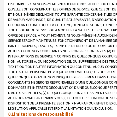
DISPONIBLES ». NI NOUS-MEMES NI AUCUN DE NOS AFFILIES OU D
QU’ELLE SOIT CONCERNANT LES OFFRES DE SERVICE, QUE CE SOIT DE
ET NOUS-MÊMES DECLINONS TOUTE GARANTIE CONCERNANT LES OFFRE
DE VALEUR MARCHANDE, DE QUALITE SATISFAISANTE, D’ADEQUATION
DECOULANT D’UNE LOI, DE LA COUTUME, DE NEGOCIATIONS, D’UNE
TOUTE OFFRE DE SERVICE OU A MODIFIER LA NATURE, LES CARACTERI
OFFRE DE SERVICE, A TOUT MOMENT. NI NOUS-MÊMES NI AUCUN DE 
SERVICE SERONT MAINTENUES, FONCTIONNERONT DE LA MANIERE DECR
ININTERROMPUES, EXACTES, EXEMPTES D’ERREUR OU NE COMPORT
AFFILIES OU DE NOS CONCEDANTS NE SERONS RESPONSABLES (A) DE
INTERRUPTIONS DE SERVICE, Y COMPRIS DE QUELCONQUES COUPURE
NON-AUTORISE A, OU MODIFICATION DE, OU SUPPRESSION, DESTRUC
TEXTE OU TOUT AUTRE INFORMATION OU CONTENU. AUCUN CONSEIL 
TOUT AUTRE PERSONNE PHYSIQUE OU MORALE OU QUE VOUS AURIEZ 
QUELCONQUE GARANTIE NON INDIQUEE EXPRESSEMENT DANS LE PRES
CONCEDANTS NE SERONS RESPONSABLES D’UNE QUELCONQUE COM
DOMMAGES ET INTERETS DECOULANT (X) D'UNE QUELCONQUE PERTE D
D'AUTRES BENEFICES, (Y) DE QUELCONQUES INVESTISSEMENTS, DEP
AU PROGRAMME PARTENAIRES OU (Z) DE TOUTE RESILIATION OU SU
DISPOSITION DE LA PRESENTE SECTION 7 N'AURA POUR EFFET D'EXC
LEGISLATION APPLICABLE INTERDIT LA LIMITATION OU L’EXCLUSION.
8.Limitations de responsabilité