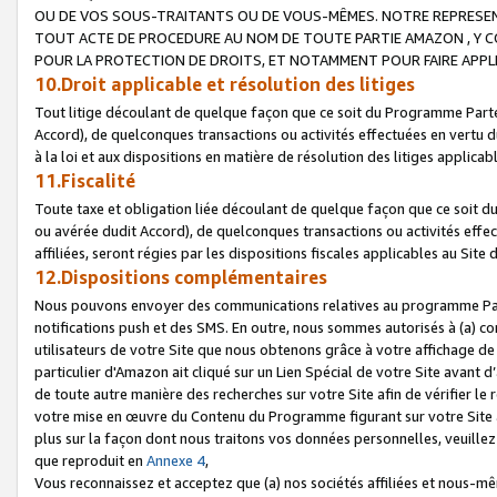
OU DE VOS SOUS-TRAITANTS OU DE VOUS-MÊMES. NOTRE REPRES
TOUT ACTE DE PROCEDURE AU NOM DE TOUTE PARTIE AMAZON , Y CO
POUR LA PROTECTION DE DROITS, ET NOTAMMENT POUR FAIRE APPL
10.Droit applicable et résolution des litiges
Tout litige découlant de quelque façon que ce soit du Programme Parte
Accord), de quelconques transactions ou activités effectuées en vertu d
à la loi et aux dispositions en matière de résolution des litiges applic
11.Fiscalité
Toute taxe et obligation liée découlant de quelque façon que ce soit 
ou avérée dudit Accord), de quelconques transactions ou activités effe
affiliées, seront régies par les dispositions fiscales applicables au Si
12.Dispositions complémentaires
Nous pouvons envoyer des communications relatives au programme Parten
notifications push et des SMS. En outre, nous sommes autorisés à (a) cont
utilisateurs de votre Site que nous obtenons grâce à votre affichage de
particulier d'Amazon ait cliqué sur un Lien Spécial de votre Site avant d
de toute autre manière des recherches sur votre Site afin de vérifier le re
votre mise en œuvre du Contenu du Programme figurant sur votre Site à
plus sur la façon dont nous traitons vos données personnelles, veuille
que reproduit en
Annexe 4
,
Vous reconnaissez et acceptez que (a) nos sociétés affiliées et nous-m