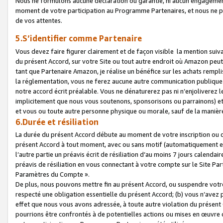
Nous ne formulons aucune déclaration ou garantie, ni aucun engagemen
moment de votre participation au Programme Partenaires, et nous ne p
de vos attentes.
5.S’identifier comme Partenaire
Vous devez faire figurer clairement et de façon visible la mention sui
du présent Accord, sur votre Site ou tout autre endroit où Amazon peut vo
tant que Partenaire Amazon, je réalise un bénéfice sur les achats remplis
la réglementation, vous ne ferez aucune autre communication publique
notre accord écrit préalable. Vous ne dénaturerez pas ni n’enjoliverez 
implicitement que nous vous soutenons, sponsorisons ou parrainons) et v
et vous ou toute autre personne physique ou morale, sauf de la manièr
6.Durée et résiliation
La durée du présent Accord débute au moment de votre inscription ou de
présent Accord à tout moment, avec ou sans motif (automatiquement et sa
l’autre partie un préavis écrit de résiliation d’au moins 7 jours calenda
préavis de résiliation en vous connectant à votre compte sur le Site Par
Paramètres du Compte ».
De plus, nous pouvons mettre fin au présent Accord, ou suspendre votre 
respecté une obligation essentielle du présent Accord; (b) vous n’avez p
effet que nous vous avons adressée, à toute autre violation du présen
pourrions être confrontés à de potentielles actions ou mises en œuvre 