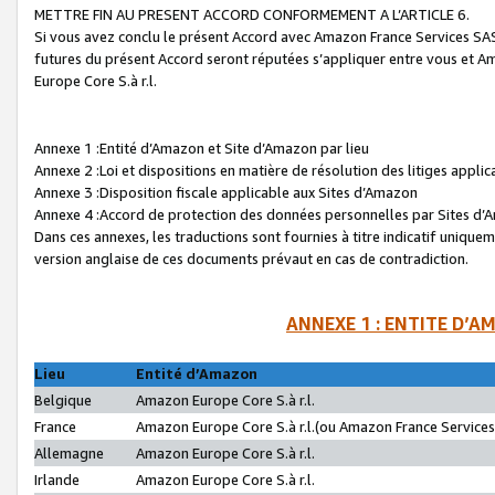
METTRE FIN AU PRESENT ACCORD CONFORMEMENT A L’ARTICLE 6.
Si vous avez conclu le présent Accord avec Amazon France Services SAS 
futures du présent Accord seront réputées s’appliquer entre vous et 
Europe Core S.à r.l.
Annexe 1 :Entité d’Amazon et Site d’Amazon par lieu
Annexe 2 :Loi et dispositions en matière de résolution des litiges appli
Annexe 3 :Disposition fiscale applicable aux Sites d’Amazon
Annexe 4 :Accord de protection des données personnelles par Sites d
Dans ces annexes, les traductions sont fournies à titre indicatif uniquem
version anglaise de ces documents prévaut en cas de contradiction.
ANNEXE 1 : ENTITE D’A
Lieu
Entité d’Amazon
Belgique
Amazon Europe Core S.à r.l.
France
Amazon Europe Core S.à r.l.(ou Amazon France Services 
Allemagne
Amazon Europe Core S.à r.l.
Irlande
Amazon Europe Core S.à r.l.