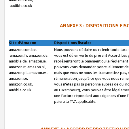
audible.co.uk
ANNEXE 3 : DISPOSITIONS FI
Site d’Amazon
Dispositions fiscales
amazon.com.be,
Nous pouvons déduire ou retenir toute taxe 
amazon.fr, amazon.de,
vous est dû en vertu du présent Accord. Les 
audible.de, amazon.ie,
représenteront le paiement ou le règlement 
amazon.it, amazon.nl,
pouvons vous demander ponctuellement des r
amazon.pl, amazon.es,
mais que vous ne nous les transmettez pas, n
amazon.se,
rémunération jusqu’à ce que vous nous reme
amazon.co.uk,
vous n’êtes pas la personne auprès de qui no
audible.co.uk
au Luxembourg, vous pouvez être légalement 
une facture répondant aux exigences d’une 
paiera la TVA applicable.