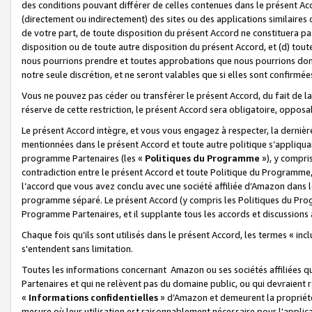
des conditions pouvant différer de celles contenues dans le présent Ac
(directement ou indirectement) des sites ou des applications similaires o
de votre part, de toute disposition du présent Accord ne constituera pa
disposition ou de toute autre disposition du présent Accord, et (d) tou
nous pourrions prendre et toutes approbations que nous pourrions donn
notre seule discrétion, et ne seront valables que si elles sont confirmée
Vous ne pouvez pas céder ou transférer le présent Accord, du fait de la 
réserve de cette restriction, le présent Accord sera obligatoire, opposab
Le présent Accord intègre, et vous vous engagez à respecter, la dernière 
mentionnées dans le présent Accord et toute autre politique s’appliqua
programme Partenaires (les «
Politiques du Programme
»), y compri
contradiction entre le présent Accord et toute Politique du Programme, 
l’accord que vous avez conclu avec une société affiliée d’Amazon dans 
programme séparé. Le présent Accord (y compris les Politiques du Progr
Programme Partenaires, et il supplante tous les accords et discussions 
Chaque fois qu’ils sont utilisés dans le présent Accord, les termes « in
s'entendent sans limitation.
Toutes les informations concernant Amazon ou ses sociétés affiliées 
Partenaires et qui ne relèvent pas du domaine public, ou qui devraient
«
Informations confidentielles
» d’Amazon et demeurent la propriété 
mesure où leur utilisation est raisonnablement nécessaire pour l'appli