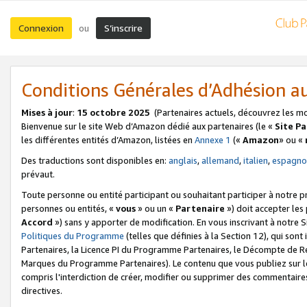
Connexion
S’inscrire
ou
Conditions Générales d’Adhésion 
Mises à jour
:
15 octobre 2025
(Partenaires actuels, découvrez les m
Bienvenue sur le site Web d’Amazon dédié aux partenaires (le «
Site P
les différentes entités d’Amazon, listées en
Annexe 1
(«
Amazon
» ou «
Des traductions sont disponibles en:
anglais
,
allemand
,
italien
,
espagno
prévaut.
Toute personne ou entité participant ou souhaitant participer à notre 
personnes ou entités, «
vous
» ou un «
Partenaire
») doit accepter le
Accord
») sans y apporter de modification. En vous inscrivant à notre Si
Politiques du Programme
(telles que définies à la Section 12), qui so
Partenaires, la Licence PI du Programme Partenaires, le Décompte de 
Marques du Programme Partenaires). Le contenu que vous publiez sur l
compris l'interdiction de créer, modifier ou supprimer des commentaires
directives.