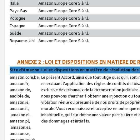
Italie
Amazon Europe Core S.à r.l.
Pays-Bas
Amazon Europe Core S.à r.l.
Pologne
Amazon Europe Core S.à r.l.
Espagne
Amazon Europe Core S.à r.l.
Suède
Amazon Europe Core S.à r.l.
Royaume-Uni
Amazon Europe Core S.à r.l.
ANNEXE 2 : LOI ET DISPOSITIONS EN MATIERE DE
Site d’Amazon
Loi et dispositions en matière de résolution des 
amazon.com.be,
Le présent Accord, ainsi que tout litige quel qu’il soi
amazon.fr,
en excluant l’application des règles de conflits de l
amazon.de,
exclusive des tribunaux de la circonscription judiciai
audible.de,
nous pouvons chercher à obtenir une injonction ou tou
amazon.ie,
violation réelle ou présumée de nos droits de proprié
amazon.it,
morale. Vous reconnaissez et acceptez en outre que n
amazon.nl,
inhabituelle, qui leur donne une valeur particulière 
amazon.pl,
des dommages et intérêts.
amazon.es,
amazon.se,
amazon.co.uk,