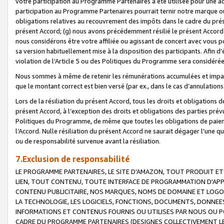
votre participation au Programme Partenaires a été utilisée pour une ac
participation au Programme Partenaires pourrait ternir notre marque ou
obligations relatives au recouvrement des impôts dans le cadre du prése
présent Accord; (g) nous avons précédemment résilié le présent Accord
nous considérons être votre affiliée ou agissant de concert avec vous 
sa version habituellement mise à la disposition des participants. Afin d’é
violation de l’Article 5 ou des Politiques du Programme sera considéré
Nous sommes à même de retenir les rémunérations accumulées et impayée
que le montant correct est bien versé (par ex., dans le cas d’annulations
Lors de la résiliation du présent Accord, tous les droits et obligations 
présent Accord, à l’exception des droits et obligations des parties prévus
Politiques du Programme, de même que toutes les obligations de paiement
l’Accord. Nulle résiliation du présent Accord ne saurait dégager l'une 
ou de responsabilité survenue avant la résiliation.
7.Exclusion de responsabilité
LE PROGRAMME PARTENAIRES, LE SITE D’AMAZON, TOUT PRODUIT ET 
LIEN, TOUT CONTENU, TOUTE INTERFACE DE PROGRAMMATION D'APP
CONTENU PUBLICITAIRE, NOS MARQUES, NOMS DE DOMAINE ET LOGOS
LA TECHNOLOGIE, LES LOGICIELS, FONCTIONS, DOCUMENTS, DONNEES
INFORMATIONS ET CONTENUS FOURNIS OU UTILISES PAR NOUS OU P
CADRE DU PROGRAMME PARTENAIRES (DESIGNES COLLECTIVEMENT LE