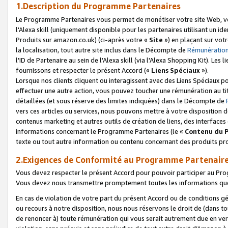
1.Description du Programme Partenaires
Le Programme Partenaires vous permet de monétiser votre site Web, vos 
l'Alexa skill (uniquement disponible pour les partenaires utilisant un 
Produits sur amazon.co.uk) (ci-après votre «
Site
») en plaçant sur votr
la localisation, tout autre site inclus dans le Décompte de
Rémunération
l'ID de Partenaire au sein de l'Alexa skill (via l'Alexa Shopping Kit). Le
fournissons et respecter le présent Accord («
Liens Spéciaux
»).
Lorsque nos clients cliquent ou interagissent avec des Liens Spéciaux p
effectuer une autre action, vous pouvez toucher une rémunération au ti
détaillées (et sous réserve des limites indiquées) dans le Décompte de
vers ces articles ou services, nous pouvons mettre à votre disposition d
contenus marketing et autres outils de création de liens, des interfaces
informations concernant le Programme Partenaires (le «
Contenu du 
texte ou tout autre information ou contenu concernant des produits prop
2.Exigences de Conformité au Programme Partenair
Vous devez respecter le présent Accord pour pouvoir participer au Pr
Vous devez nous transmettre promptement toutes les informations que
En cas de violation de votre part du présent Accord ou de conditions g
ou recours à notre disposition, nous nous réservons le droit de (dans 
de renoncer à) toute rémunération qui vous serait autrement due en ver