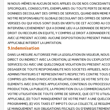
NI NOUS-MÊMES NI AUCUN DE NOS AFFILIES OU DE NOS CONCEDANT
SPECIFIQUES, CONSECUTIFS, EXEMPLAIRES OU TOUTE PERTE DE REVE
DONNEES DECOULANT DES OFFRES DE SERVICES, QUAND BIEN MEME N
NOTRE RESPONSABILITE GLOBALE DECOULANT DES OFFRES DE SERVI
VERSEES OU QUI VOUS SONT DUES EN VERTU DE CET ACCORD AU CO
INTERVENU L’EVENEMENT QUI A DONNE LIEU A LA DEMANDE DE RESP
DROIT OU RECOURS EN EQUITE, Y COMPRIS LE DROIT A DEMANDER l'
AVEC LE PRESENT ACCORD. AUCUNE DISPOSITION DU PRESENT PARAG
APPLICABLE INTERDIT LA LIMITATION.
9.Indemnisation
DANS LA MESURE AUTORISEE PAR LA LEGISLATION EN VIGUEUR, NO
DIRECT OU INDIRECT AVEC LA CREATION, LE MAINTIEN OU L’EXPLOIT
SERVICES) OU AVEC UNE QUELCONQUE VIOLATION DU PRESENT ACCO
DEGAGER DE TOUTE RESPONSABILITE NOS SOCIETES AFFILIEES, NOS 
ADMINISTRATEURS ET REPRESENTANTS RESPECTIFS CONTRE TOUS D
COMPRIS LES FRAIS D’AVOCAT) EN RELATION AVEC (A) VOTRE SITE O
ELEMENTS AVEC D’AUTRES APPLICATIONS, CONTENUS OU PROCESSUS, (
PRODUCTION, LA PUBLICITE, LA PROMOTION OU LA COMMERCIALISAT
VOTRE UTILISATION DE TOUTE OFFRE DE SERVICE, QUE CETTE UTILI
APPLICABLE, (D) TOUT MANQUEMENT DE VOTRE PART A UNE QUELCO
PROGRAMME), (E) VOS TAXES ET IMPOTS OU LA COLLECTE, LE REGLE
LE MANQUEMENT AUX OBLIGATIONS FISCALES OU D’ENREGISTREMENT 