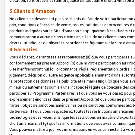
violation, sans préavis et sans préjudice de tout autre droit d’Amazo
3.Clients d’Amazon
Nos clients ne deviennent pas vos clients du fait de votre participati
prix, conditions générales de vente, règles, politiques et procédures d’u
produits indiquées sur le Site d’Amazon s’appliqueront à ces clients et
communication à aucun de nos clients et, si l’un de nos clients vous co
devrez lui indiquer d’utiliser les coordonnées figurant sur le Site d’Ama
4.Garanties
Vous déclarez, garantissez et reconnaissez (a) que vous participerez a
conformément au présent Accord, (b) que ni votre participation au Prog
Site n’enfreindront nul loi, ordonnance, règle, réglementation, ordre, li
jugement, décision ou autre exigence applicable émanant d’une autori
la protection des données, la publicité et le marketing), (c) que vous 
mineur ou autrement soumis à une incapacité légale de conclure des con
participer au Programme Partenaires, et que vous ne vous basez pour pr
expressément énoncées dans le présent Accord, (e) que vous ne particip
faites l’objet de sanctions américaines ou de sanctions conformes aux 
de Service; (f) que vous respecterez toutes les restrictions américaines
technologies et services, ainsi que les restrictions en matière d’exporta
droit américain; et (g) que les informations que vous avez communiqué
Vous pouvez mettre à jour vos informations en vous connectant à votre