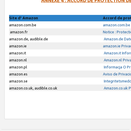
ANNEXE 4 : ACCORD DE PROTECTION 
Site d’ Amazon
Accord de pro
amazon.com.be
amazon.com.be 
amazon.fr
Notice : Protect
amazon.de, audible.de
Amazon.de Date
amazon.ie
amazon.ie Priva
amazon.it
Amazon.it Infor
amazon.nl
Amazon.nl Priva
amazon.pl
Informacja O P
amazon.es
Aviso de Privac
amazon.se
Integritetsmed
amazon.co.uk, audible.co.uk
Amazon.co.uk Pr