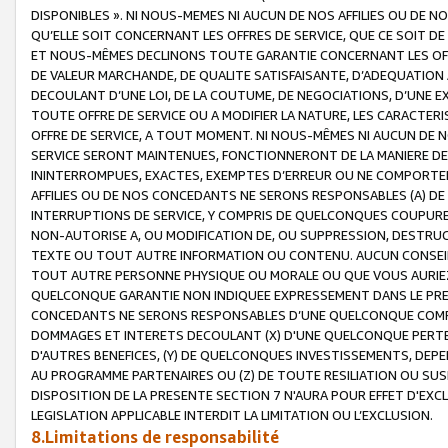
DISPONIBLES ». NI NOUS-MEMES NI AUCUN DE NOS AFFILIES OU D
QU’ELLE SOIT CONCERNANT LES OFFRES DE SERVICE, QUE CE SOIT DE
ET NOUS-MÊMES DECLINONS TOUTE GARANTIE CONCERNANT LES OFFRE
DE VALEUR MARCHANDE, DE QUALITE SATISFAISANTE, D’ADEQUATION
DECOULANT D’UNE LOI, DE LA COUTUME, DE NEGOCIATIONS, D’UNE
TOUTE OFFRE DE SERVICE OU A MODIFIER LA NATURE, LES CARACTERI
OFFRE DE SERVICE, A TOUT MOMENT. NI NOUS-MÊMES NI AUCUN DE 
SERVICE SERONT MAINTENUES, FONCTIONNERONT DE LA MANIERE DECR
ININTERROMPUES, EXACTES, EXEMPTES D’ERREUR OU NE COMPORT
AFFILIES OU DE NOS CONCEDANTS NE SERONS RESPONSABLES (A) DE
INTERRUPTIONS DE SERVICE, Y COMPRIS DE QUELCONQUES COUPURE
NON-AUTORISE A, OU MODIFICATION DE, OU SUPPRESSION, DESTRUC
TEXTE OU TOUT AUTRE INFORMATION OU CONTENU. AUCUN CONSEIL 
TOUT AUTRE PERSONNE PHYSIQUE OU MORALE OU QUE VOUS AURIEZ 
QUELCONQUE GARANTIE NON INDIQUEE EXPRESSEMENT DANS LE PRES
CONCEDANTS NE SERONS RESPONSABLES D’UNE QUELCONQUE COM
DOMMAGES ET INTERETS DECOULANT (X) D'UNE QUELCONQUE PERTE D
D'AUTRES BENEFICES, (Y) DE QUELCONQUES INVESTISSEMENTS, DEP
AU PROGRAMME PARTENAIRES OU (Z) DE TOUTE RESILIATION OU SU
DISPOSITION DE LA PRESENTE SECTION 7 N'AURA POUR EFFET D'EXC
LEGISLATION APPLICABLE INTERDIT LA LIMITATION OU L’EXCLUSION.
8.Limitations de responsabilité